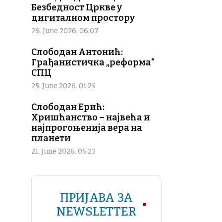
Безбедност Цркве у
дигиталном простору
26. June 2026. 06:07
Слободан Антонић:
Грађанистичка „реформа“
СПЦ
25. June 2026. 01:25
Слободан Ерић:
Хришћанство – највећа и
најпрогоњенија вера на
планети
21. June 2026. 05:23
ПРИЈАВА ЗА
NEWSLETTER