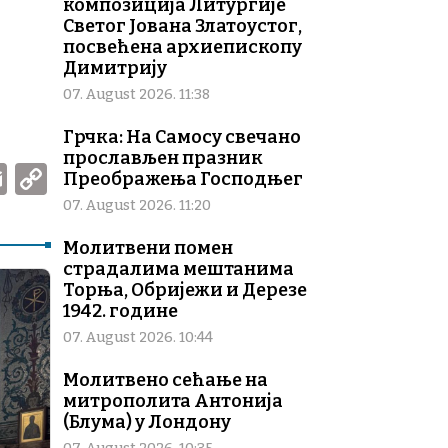
композиција Литургије
Светог Јована Златоустог,
посвећена архиепископу
Димитрију
07. August 2026. 11:38
Грчка: На Самосу свечано
прослављен празник
W
E
C
Преображења Господњег
m
o
07. August 2026. 11:20
ai
p
Молитвени помен
l
y
страдалима мештанима
Торња, Обријежи и Дерезе
Li
1942. године
n
07. August 2026. 10:44
k
Молитвено сећање на
митрополита Антонија
(Блума) у Лондону