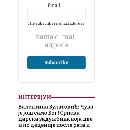
Email
The subscriber's email address.
ваша е-mail
адреса
ИНТЕРВЈУИ
Валентина Булатовић: Чува
је још само Бог! Српска
царска задужбина која две
и по деценије после рата и