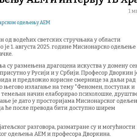
1 
н од водећих светских стручњака у области
о је 1. августа 2025. године Мисионарско одељење
ачке.
а су размењена драгоцена искуства у домену се
присутно у Русији и у Србији. Професор Дворкин ј
увида и предложио корисне смернице за даљи рад
о његово излагање на тему "Феномен, поступак и
е на темељан начин елаборирао психолошке, друштв
агање је дато у просторијама Мисионарског одеље
 да ће после превода бити доступно ширем
јатељског разговора, разматране су и могућности
ог одељења АЕМ и професора Дворкина.