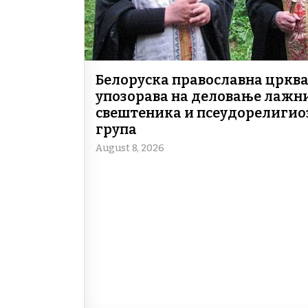
Белоруска православна цркв
упозорава на деловање лажн
свештеника и псеудорелигио
група
August 8, 2026