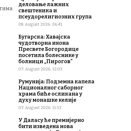
деловање лажних
стима
свештеника и
псеудорелигиозних група
08. August 2026. 06:41
Бугарска: Хавајска
чудотворна икона
Пресвете Богородице
посетила болеснике у
болници „Пирогов“
07. August 2026. 12:03
Румунија: Подземна капела
Националног саборног
храма биће осликана у
духу монашке келије
07. August 2026. 11:53
У Даласу ће премијерно
бити изведена нова