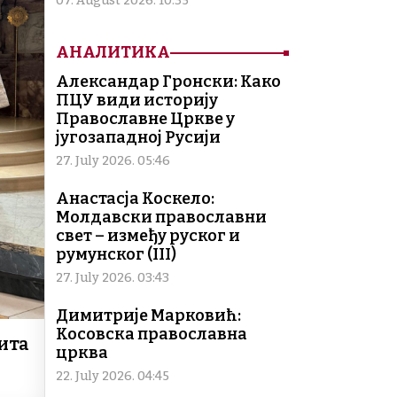
07. August 2026. 10:35
АНАЛИТИКА
Александар Гронски: Како
ПЦУ види историју
Православне Цркве у
југозападној Русији
27. July 2026. 05:46
Анастасја Коскело:
Молдавски православни
свет – између руског и
румунског (III)
27. July 2026. 03:43
Димитрије Марковић:
Косовска православна
ита
црква
22. July 2026. 04:45