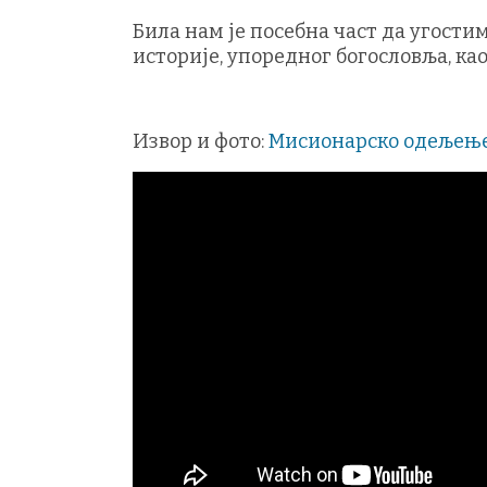
Била нам је посебна част да угости
историје, упоредног богословља, ка
Извор и фото:
Мисионарско одељењ