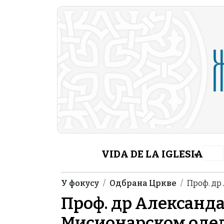
Skip to main content
Header Category M
VIDA DE LA IGLESIA
Breadcrumb
У фокусу
Одбрана Цркве
Проф. др
Проф. др Александа
Мисионарском одељ