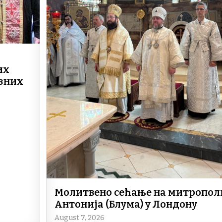
а
их
зних
Молитвено сећање на митропол
Антонија (Блума) у Лондону
August 7, 2026