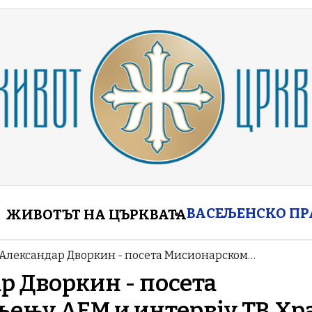
enu
ВАСЕЉЕНСКО П
ЖИВОТЪТ НА ЦЪРКВАТА
 Александар Дворкин - посета Мисионарском…
р Дворкин - посета
ењу АЕМ и интервју ТВ Хр