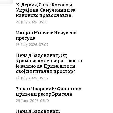
Х. Дејвид Солс: Косово и
Украјина: Самученици за
канонско православље
21. July 2026. 05:58
Илијан Минчев: Нечувена
пресуда
16. July 2026. 07:07
Ненад Бадовинац: Од
храмова до сервера – зашто
је важно да Црква штити
свој дигитални простор?
14. July 2026. 05:36
Зоран Чворовић: Фанар као
црквени ресор Брисела
29. June 2026. 05:10
Ненад Бадовинац: