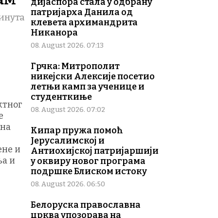
дијаспора стала у одбрану
патријарха Данила од
минута
клевета архимандрита
Никанора
08. August 2026. 07:13
Грчка: Митрополит
никејски Алексије посетио
летњи камп за ученице и
студенткиње
ктног
08. August 2026. 07:02
е
 на
Кипар пружа помоћ
Јерусалимској и
ене и
Антиохијској патријаршији
ња и
у оквиру новог програма
подршке Блиском истоку
08. August 2026. 06:50
Белоруска православна
црква упозорава на