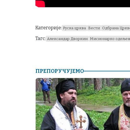
Категорије:
Руска црква
Вести
Одбрана Цркв
Тагс:
Александар Дворкин
Мисионарко одеље
ПРЕПОРУЧУЈЕМО