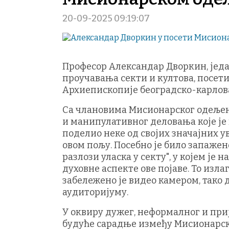
20-09-2025 09:19:07
Професор Александар Дворкин, једа
проучавања секти и култова, посети
Архиепископије београдско-карлов
Са члановима Мисионарског одељењ
и манипулативног деловања које је 
поделио неке од својих значајних 
овом пољу. Посебно је било запажен
разлози уласка у секту", у којем ј
духовне аспекте ове појаве. То изл
забележено је видео камером, тако
аудиторијуму.
У оквиру дужег, неформалног и при
будуће сарадње између Мисионарск