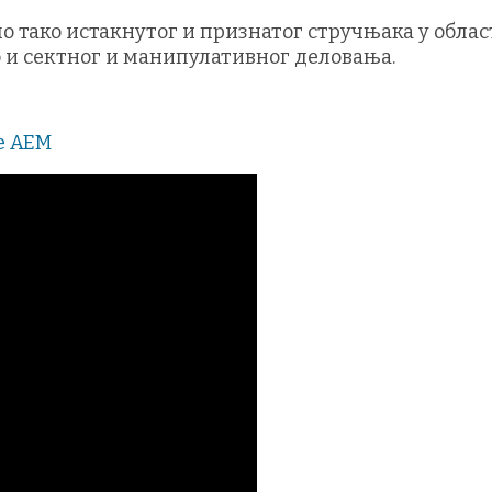
мо тако истакнутог и признатог стручњака у обла
о и сектног и манипулативног деловања.
е АЕМ