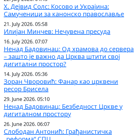
Х. Дејвид Солс: Косово и Украјина:
Самученици за канонско православље
21. July 2026. 05:58
Илијан Минчев: Нечувена пресуда
16. July 2026. 07:07
Ненад Бадовинац: Од храмова до сервера
– зашто је важно да Црква штити свој
дигитални простор?
14. July 2026. 05:36
Зоран Чворовић: Фанар као црквени
ресор Брисела
29. June 2026. 05:10
Ненад Бадовинац: Безбедност Цркве у
дигиталном простору
26. June 2026. 06:07
Слободан Антонић: Грађанистичка
„реформа“ СПЦ