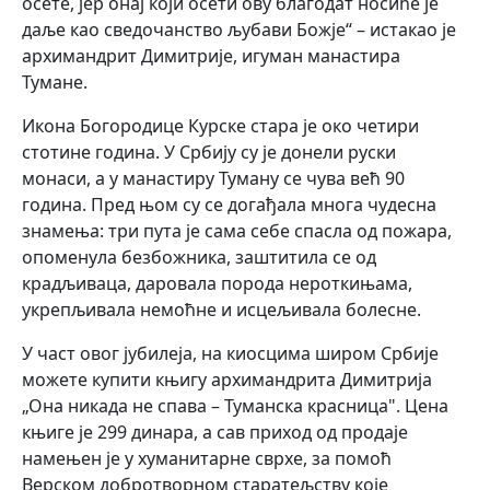
осете, јер онај који осети ову благодат носиће је
даље као сведочанство љубави Божје“ – истакао је
архимандрит Димитрије, игуман манастира
Тумане.
Икона Богородице Курске стара је око четири
стотине година. У Србију су је донели руски
монаси, а у манастиру Туману се чува већ 90
година. Пред њом су се догађала многа чудесна
знамења: три пута је сама себе спасла од пожара,
опоменула безбожника, заштитила се од
крадљиваца, даровала порода нероткињама,
укрепљивала немоћне и исцељивала болесне.
У част овог јубилеја, на киосцима широм Србије
можете купити књигу архимандрита Димитрија
„Она никада не спава – Туманска красница". Цена
књиге је 299 динара, а сав приход од продаје
намењен је у хуманитарне сврхе, за помоћ
Верском добротворном старатељству које