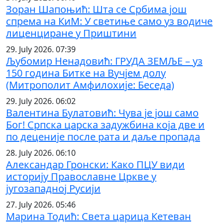
Зоран Шапоњић: Шта се Србима још
спрема на КиМ: У светиње само уз водиче
лиценциране у Приштини
29. July 2026. 07:39
Љубомир Ненадовић: ГРУДА ЗЕМЉЕ – уз
150 година Битке на Вучјем долу
(Митрополит Амфилохије: Беседа)
29. July 2026. 06:02
Валентина Булатовић: Чува је још само
Бог! Српска царска задужбина која две и
по деценије после рата и даље пропада
28. July 2026. 06:10
Александар Гронски: Како ПЦУ види
историју Православне Цркве у
југозападној Русији
27. July 2026. 05:46
Марина Тодић: Света царица Кетеван