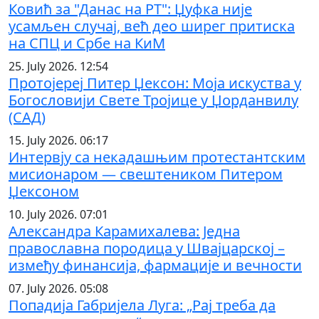
Ковић за "Данас на РТ": Џуфка није
усамљен случај, већ део ширег притиска
на СПЦ и Србе на КиМ
25. July 2026. 12:54
Протојереј Питер Џексон: Моја искуства у
Богословији Свете Тројице у Џорданвилу
(САД)
15. July 2026. 06:17
Интервју са некадашњим протестантским
мисионаром — свештеником Питером
Џексоном
10. July 2026. 07:01
Александра Карамихалева: Једна
православна породица у Швајцарској –
између финансија, фармације и вечности
07. July 2026. 05:08
Попадија Габријела Луга: „Рај треба да