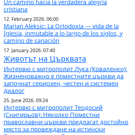
Un camino hacia la verdadera alegría
cristiana
12. February 2026. 06:00
Marjan Aleksic: La Ortodoxia — vida de la
Iglesia, inmutable a lo largo de los siglos, y
camino de sanación
17. January 2026. 07:40
Животът на Църквата
Интервю с митрополит Лука (Коваленко):
Жизненоважно е поместните църкви да
започнат сериозен, честен и системен
диалог
25. June 2026. 09:24
Интервю с митрополит Теодосий
(Снигирьов): Няколко Поместни
православни църкви предлагат достойно
място за провеждане на истински