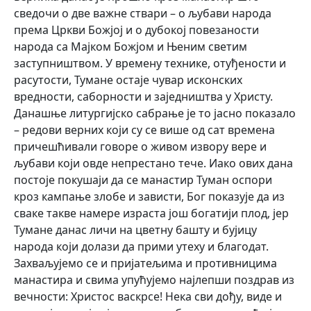
сведочи о две важне ствари – о љубави народа
према Цркви Божјој и о дубокој повезаности
народа са Мајком Божјом и Њеним светим
заступништвом. У времену технике, отуђености и
расутости, Тумане остаје чувар исконских
вредности, саборности и заједништва у Христу.
Данашње литургијско сабрање је то јасно показало
– редови верних који су се више од сат времена
причешћивали говоре о живом извору вере и
љубави који овде непрестано тече. Иако ових дана
постоје покушаји да се манастир Туман оспори
кроз кампање злобе и зависти, Бог показује да из
сваке такве намере израста још богатији плод, јер
Тумане данас личи на цветну башту и бујицу
народа који долази да прими утеху и благодат.
Захваљујемо се и пријатељима и противницима
манастира и свима упућујемо најлепши поздрав из
вечности: Христос васкрсе! Нека сви дођу, виде и