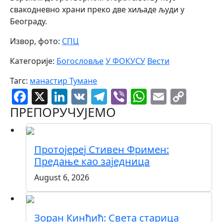
свакодневно храни преко две хиљаде људи у
Београду.
Извор, фото:
СПЦ
Категорије:
Богословље
У ФОКУСУ
Вести
Тагс:
манастир Тумане
Facebook
X
LinkedIn
VK
Telegram
Viber
WhatsAp
Email
Cop
Link
ПРЕПОРУЧУЈЕМО
Протојереј Стивен Фримен:
Предање као заједница
August 6, 2026
Зоран Кинђић: Света старица