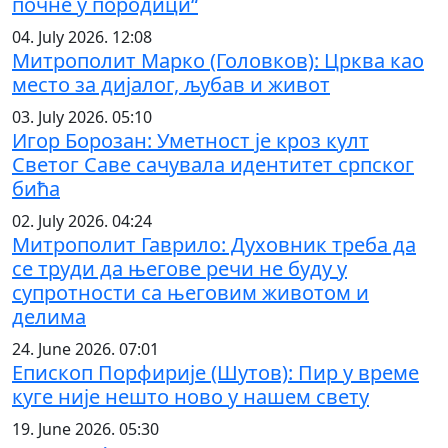
почне у породици“
04. July 2026. 12:08
Митрополит Марко (Головков): Црква као
место за дијалог, љубав и живот
03. July 2026. 05:10
Игор Борозан: Уметност је кроз култ
Светог Саве сачувала идентитет српског
бића
02. July 2026. 04:24
Митрополит Гаврило: Духовник треба да
се труди да његове речи не буду у
супротности са његовим животом и
делима
24. June 2026. 07:01
Епископ Порфирије (Шутов): Пир у време
куге није нешто ново у нашем свету
19. June 2026. 05:30