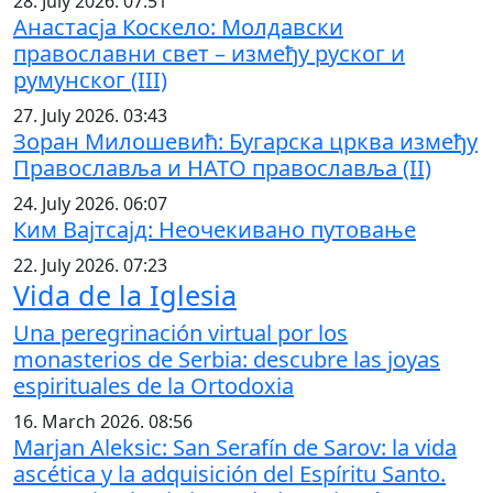
28. July 2026. 07:51
Анастасја Коскело: Молдавски
православни свет – између руског и
румунског (III)
27. July 2026. 03:43
Зоран Милошевић: Бугарска црква између
Православља и НАТО православља (II)
24. July 2026. 06:07
Ким Вајтсајд: Неочекивано путовање
22. July 2026. 07:23
Vida de la Iglesia
Una peregrinación virtual por los
monasterios de Serbia: descubre las joyas
espirituales de la Ortodoxia
16. March 2026. 08:56
Marjan Aleksic: San Serafín de Sarov: la vida
ascética y la adquisición del Espíritu Santo.