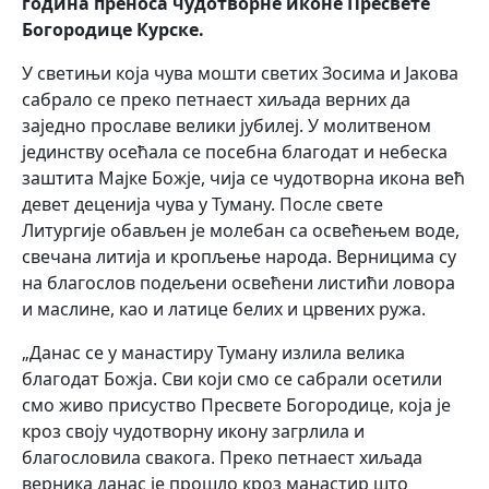
година преноса чудотворне иконе Пресвете
Богородице Курске.
У светињи која чува мошти светих Зосима и Јакова
сабрало се преко петнаест хиљада верних да
заједно прославе велики јубилеј. У молитвеном
јединству осећала се посебна благодат и небеска
заштита Мајке Божје, чија се чудотворна икона већ
девет деценија чува у Туману. После свете
Литургије обављен је молебан са освећењем воде,
свечана литија и кропљење народа. Верницима су
на благослов подељени освећени листићи ловора
и маслине, као и латице белих и црвених ружа.
„Данас се у манастиру Туману излила велика
благодат Божја. Сви који смо се сабрали осетили
смо живо присуство Пресвете Богородице, која је
кроз своју чудотворну икону загрлила и
благословила свакога. Преко петнаест хиљада
верника данас је прошло кроз манастир што