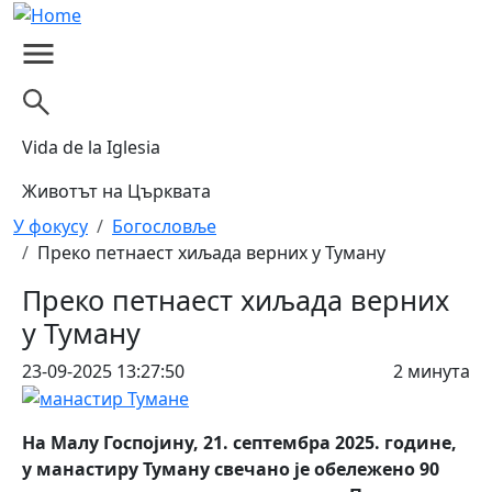
Skip to main content
Vida de la Iglesia
Животът на Църквата
Breadcrumb
У фокусу
Богословље
Преко петнаест хиљада верних у Туману
Преко петнаест хиљада верних
у Туману
23-09-2025 13:27:50
2 минута
Нa Малу Госпојину, 21. септембра 2025. године,
у манастиру Туману свечано је обележено 90