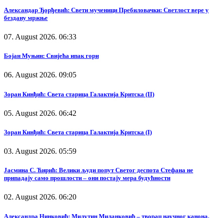
Александар Ђорђевић: Свети мученици Пребиловачки: Светлост вере у
бездану мржње
07. August 2026. 06:33
Бојан Муњин: Свијећа ипак гори
06. August 2026. 09:05
Зоран Кинђић: Света старица Галактија Критска (II)
05. August 2026. 06:42
Зоран Кинђић: Света старица Галактија Критска (I)
03. August 2026. 05:59
Јасмина С. Ћирић: Велики људи попут Светог деспота Стефана не
припадају само прошлости – они постају мера будућности
02. August 2026. 06:20
Александра Нинковић: Милутин Миланковић – творац научног канона,