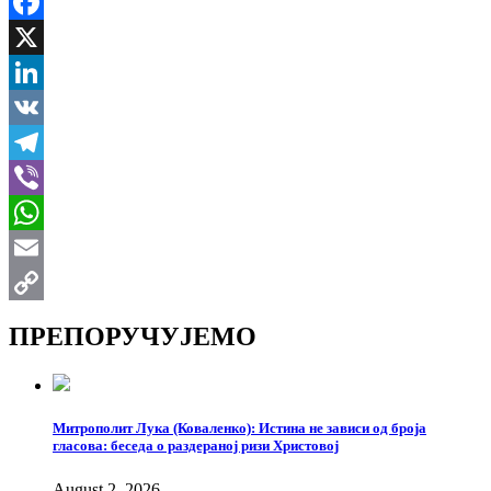
Facebook
X
LinkedIn
VK
Telegram
Viber
WhatsApp
Email
Copy
ПРЕПОРУЧУЈЕМО
Link
Митрополит Лука (Коваленко): Истина не зависи од броја
гласова: беседа о раздераној ризи Христовој
August 2, 2026