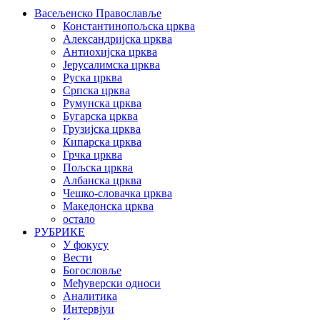
Васељенско Православље
Константинопољска црква
Александријска црква
Антиохијска црква
Јерусалимска црква
Руска црква
Српска црква
Румунска црква
Бугарска црква
Грузијска црква
Кипарска црква
Грчка црква
Пољска црква
Албанска црква
Чешко-словачка црква
Македонска црква
остало
РУБРИКЕ
У фокусу
Вести
Богословље
Међуверски односи
Аналитика
Интервјуи