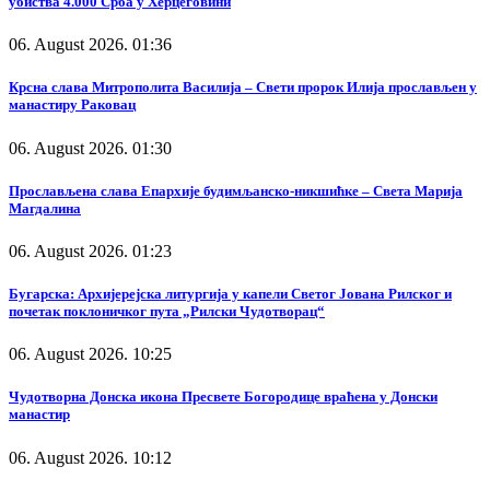
убиства 4.000 Срба у Херцеговини
06. August 2026. 01:36
Крсна слава Митрополита Василија – Свети пророк Илија прослављен у
манастиру Раковац
06. August 2026. 01:30
Прослављена слава Епархије будимљанско-никшићке – Света Марија
Магдалина
06. August 2026. 01:23
Бугарска: Архијерејска литургија у капели Светог Јована Рилског и
почетак поклоничког пута „Рилски Чудотворац“
06. August 2026. 10:25
Чудотворна Донска икона Пресвете Богородице враћена у Донски
манастир
06. August 2026. 10:12