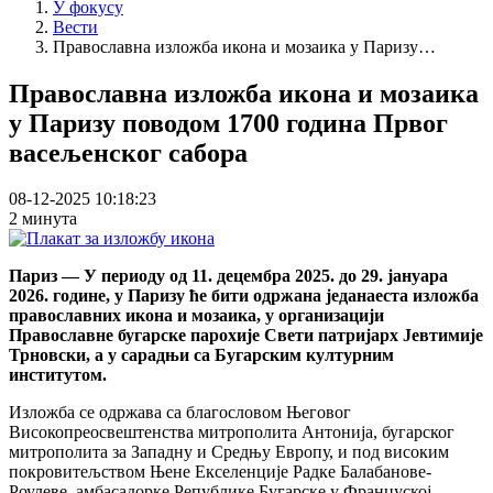
У фокусу
Вести
Православна изложба икона и мозаика у Паризу…
Православна изложба икона и мозаика
у Паризу поводом 1700 година Првог
васељенског сабора
08-12-2025 10:18:23
2 минута
Париз — У периоду од 11. децембра 2025. до 29. јануара
2026. године, у Паризу ће бити одржана једанаеста изложба
православних икона и мозаика, у организацији
Православне бугарске парохије Свети патријарх Јевтимије
Трновски, а у сарадњи са Бугарским културним
институтом.
Изложба се одржава са благословом Његовог
Високопреосвештенства митрополита Антонија, бугарског
митрополита за Западну и Средњу Европу, и под високим
покровитељством Њене Екселенције Радке Балабанове-
Роулеве, амбасадорке Републике Бугарске у Француској.