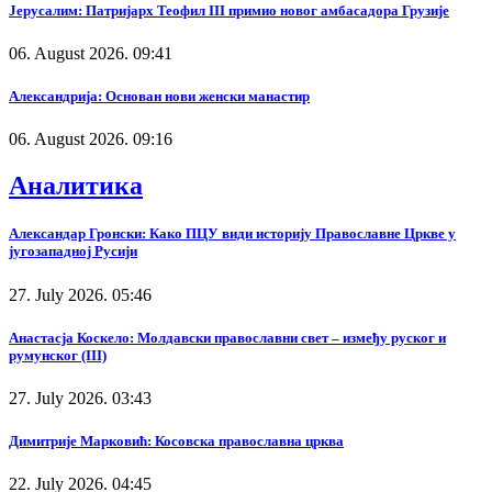
Јерусалим: Патријарх Теофил III примио новог амбасадора Грузије
06. August 2026. 09:41
Александрија: Основан нови женски манастир
06. August 2026. 09:16
Аналитика
Александар Гронски: Како ПЦУ види историју Православне Цркве у
југозападној Русији
27. July 2026. 05:46
Анастасја Коскело: Молдавски православни свет – између руског и
румунског (III)
27. July 2026. 03:43
Димитрије Марковић: Косовска православна црква
22. July 2026. 04:45