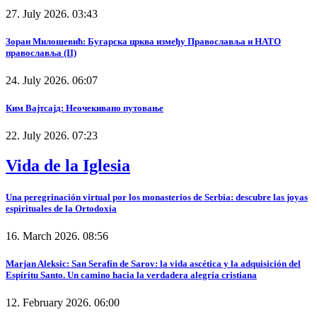
27. July 2026. 03:43
Зоран Милошевић: Бугарска црква између Православља и НАТО
православља (II)
24. July 2026. 06:07
Ким Вајтсајд: Неочекивано путовање
22. July 2026. 07:23
Vida de la Iglesia
Una peregrinación virtual por los monasterios de Serbia: descubre las joyas
espirituales de la Ortodoxia
16. March 2026. 08:56
Marjan Aleksic: San Serafín de Sarov: la vida ascética y la adquisición del
Espíritu Santo. Un camino hacia la verdadera alegría cristiana
12. February 2026. 06:00