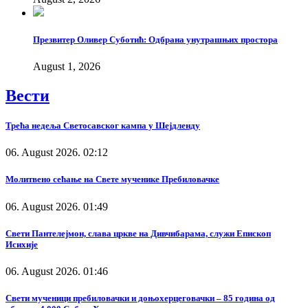
Презвитер Оливер Суботић: Одбрана унутрашњих простора
August 1, 2026
Вести
Трећа недеља Светосавског кампа у Шејдленду
06. August 2026. 02:12
Молитвено сећање на Свете мученике Пребиловачке
06. August 2026. 01:49
Свети Пантелејмон, слава цркве на Дивчибарама, служи Епископ
Исихије
06. August 2026. 01:46
Свети мученици пребиловачки и доњохерцеговачки – 85 година од