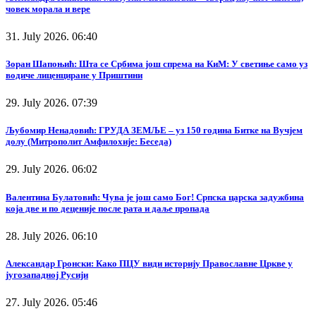
човек морала и вере
31. July 2026. 06:40
Зоран Шапоњић: Шта се Србима још спрема на КиМ: У светиње само уз
водиче лиценциране у Приштини
29. July 2026. 07:39
Љубомир Ненадовић: ГРУДА ЗЕМЉЕ – уз 150 година Битке на Вучјем
долу (Митрополит Амфилохије: Беседа)
29. July 2026. 06:02
Валентина Булатовић: Чува је још само Бог! Српска царска задужбина
која две и по деценије после рата и даље пропада
28. July 2026. 06:10
Александар Гронски: Како ПЦУ види историју Православне Цркве у
југозападној Русији
27. July 2026. 05:46