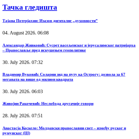
Тачка гледишта
Тајана Потерјахин: Изазов дигиталне „духовности”
04. August 2026. 06:08
Александар Живковић: Сусрет васељенског и јерусалимског патријарха
– Православље пред искушењем геополитике
30. July 2026. 07:32
Владимир Вуковић: Соларни зид на путу ка Острогу: дозвола за 67
мегавата на више од милион квадрата
30. July 2026. 06:03
Живојин Ракочевић: Неслобода другачије говори
28. July 2026. 07:51
Анастасја Коскело: Молдавски православни свет – између руског и
румунског (III)