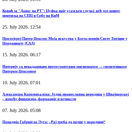
Ковић за "Данас на РТ": Џуфка није усамљен случај, већ део ширег
притиска на СПЦ и Србе на КиМ
25. July 2026. 12:54
Протојереј Питер Џексон: Моја искуства у Богословији Свете Тројице у
Џорданвилу (САД)
15. July 2026. 06:17
Интервју са некадашњим протестантским мисионаром — свештеником
Питером Џексоном
10. July 2026. 07:01
Александра Карамихалева: Једна православна породица у Швајцарској
– између финансија, фармације и вечности
07. July 2026. 05:08
Попадија Габријела Луга: „Рај треба да почне у породици“