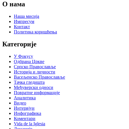
О нама
Наша мисија
Импресум
Контакт
Политика коришћења
Категорије
У Фокусу
Одбрана Цркве
Српско Православље
Историја и личности
Васељенско Православље
Тачка гледишта
Међуверски односи
Повратне информације
Аналитика
Видео
Интервјуи
Инфографика
Коментари
Vida de la Iglesia
Донације