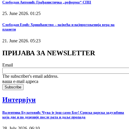
Слободан Антонић: Грађанистичка „реформа“ СПЦ
25. June 2026. 01:25
Слободан Ерић: Хришћанство – највећа и најпрогоњенија вера на
планети
21. June 2026. 05:23
ПРИЈАВА ЗА NEWSLETTER
Email
The subscriber's email address.
ваша е-mail адреса
Интервјуи
Валентина Булатовић: Чува је још само Бог! Српска царска задужбина
која две и по деценије после рата и даље пропада
28. July 2026. 06:10