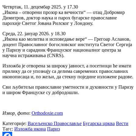
Четвртак, 11. децембар 2025. у 17.30
„Икона – отворени прозор ка вечности“ — отац Добромир
Димитров, доктор наука и парох бугарске православне
парохије Светог Јована Рилског у Лондону.
Среда, 22. јануар 2026. у 18.30
„Икона као молитва и исповедање вере“ — Грегоар Асланов,
доцент Православног богословског института Светог Сергија
у Паризу и сарадник Француског националног центра за
научна истраживања (CNRS).
Изложба је отворена за широку јавност, а посетиоци ће имати
прилику да се упознају са делима савремених православних
иконописаца и, по жељи, да стекну поједине изложене радове.
Сви љубитељи православне уметности и духовности у Паризу
и широм Француске су добродошли.
Извор, фото
:
Orthodoxie.com
Категорије:
Васељенско Православље
Бугарска црква
Вести
Тагс:
Изложба икона
Париз