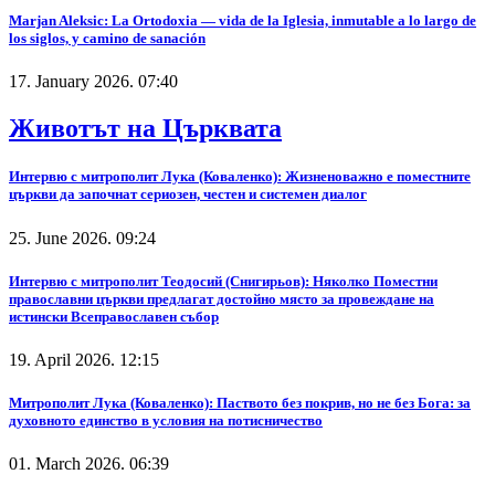
Marjan Aleksic: La Ortodoxia — vida de la Iglesia, inmutable a lo largo de
los siglos, y camino de sanación
17. January 2026. 07:40
Животът на Църквата
Интервю с митрополит Лука (Коваленко): Жизненоважно е поместните
църкви да започнат сериозен, честен и системен диалог
25. June 2026. 09:24
Интервю с митрополит Теодосий (Снигирьов): Няколко Поместни
православни църкви предлагат достойно място за провеждане на
истински Всеправославен събор
19. April 2026. 12:15
Митрополит Лука (Коваленко): Паството без покрив, но не без Бога: за
духовното единство в условия на потисничество
01. March 2026. 06:39