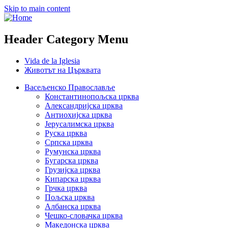
Skip to main content
Header Category Menu
Vida de la Iglesia
Животът на Църквата
Васељенско Православље
Константинопољска црква
Александријска црква
Антиохијска црква
Јерусалимска црква
Руска црква
Српска црква
Румунска црква
Бугарска црква
Грузијска црква
Кипарска црква
Грчка црква
Пољска црква
Албанска црква
Чешко-словачка црква
Македонска црква