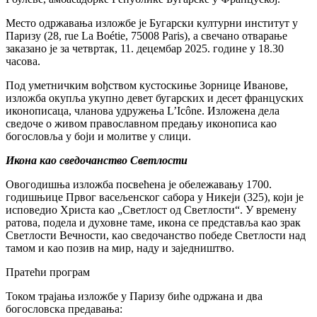
Место одржавања изложбе је Бугарски културни институт у
Паризу (28, rue La Boétie, 75008 Paris), а свечано отварање
заказано је за четвртак, 11. децембар 2025. године у 18.30
часова.
Под уметничким вођством кустоскиње Зорнице Иванове,
изложба окупља укупно девет бугарских и десет француских
иконописаца, чланова удружења L’Icône. Изложена дела
сведоче о живом православном предању иконописа као
богословља у боји и молитве у слици.
Икона као сведочанство Светлости
Овогодишња изложба посвећена је обележавању 1700.
годишњице Првог васељенског сабора у Никеји (325), који је
исповедио Христа као „Светлост од Светлости“. У времену
ратова, подела и духовне таме, икона се представља као зрак
Светлости Вечности, као сведочанство победе Светлости над
тамом и као позив на мир, наду и заједништво.
Пратећи програм
Током трајања изложбе у Паризу биће одржана и два
богословска предавања: