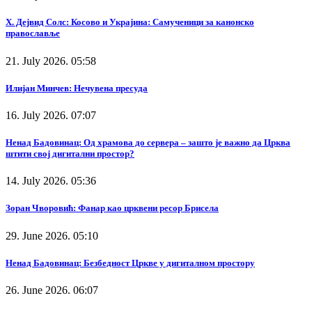
Х. Дејвид Солс: Косово и Украјина: Самученици за канонско
православље
21. July 2026. 05:58
Илијан Минчев: Нечувена пресуда
16. July 2026. 07:07
Ненад Бадовинац: Од храмова до сервера – зашто је важно да Црква
штити свој дигитални простор?
14. July 2026. 05:36
Зоран Чворовић: Фанар као црквени ресор Брисела
29. June 2026. 05:10
Ненад Бадовинац: Безбедност Цркве у дигиталном простору
26. June 2026. 06:07