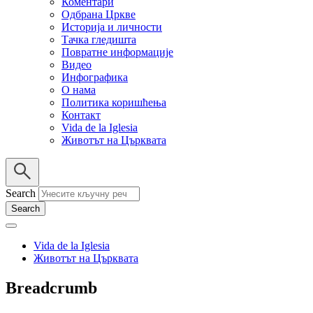
Коментари
Одбрана Цркве
Историја и личности
Тачка гледишта
Повратне информације
Видео
Инфографика
О нама
Политика коришћења
Контакт
Vida de la Iglesia
Животът на Църквата
Search
Vida de la Iglesia
Животът на Църквата
Breadcrumb