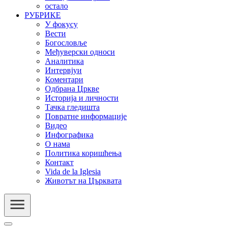
остало
РУБРИКЕ
У фокусу
Вести
Богословље
Међуверски односи
Аналитика
Интервјуи
Коментари
Одбрана Цркве
Историја и личности
Тачка гледишта
Повратне информације
Видео
Инфографика
О нама
Политика коришћења
Контакт
Vida de la Iglesia
Животът на Църквата