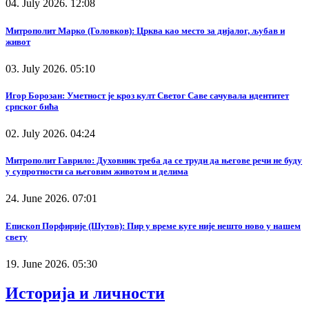
04. July 2026. 12:08
Митрополит Марко (Головков): Црква као место за дијалог, љубав и
живот
03. July 2026. 05:10
Игор Борозан: Уметност је кроз култ Светог Саве сачувала идентитет
српског бића
02. July 2026. 04:24
Митрополит Гаврило: Духовник треба да се труди да његове речи не буду
у супротности са његовим животом и делима
24. June 2026. 07:01
Епископ Порфирије (Шутов): Пир у време куге није нешто ново у нашем
свету
19. June 2026. 05:30
Историја и личности