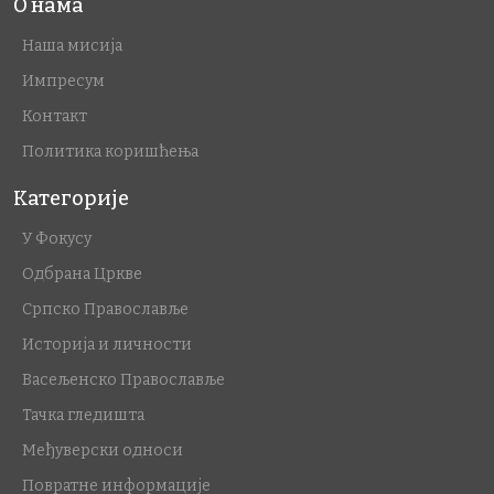
О нама
Наша мисија
Импресум
Контакт
Политика коришћења
Категорије
У Фокусу
Одбрана Цркве
Српско Православље
Историја и личности
Васељенско Православље
Тачка гледишта
Међуверски односи
Повратне информације