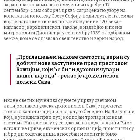
за дан празновања светих мученика одређен 17.
септембар! Сама саборна црква, саграђена по узору на
константинопољску Свету Софију, подигнута је на земљи
која је натопљена крвљу пољских мученика 20. века –
нагласио је архиепископ. Такође је издвојио и позив
митрополита Дионисија у септембру 1939. за одбраном
земље, коме се одазвало свештенство и верни народ.
„Проглашењем њихове светости, верни су
добили нове заступнике пред престолом
Божијим, који ће бити духовни чувари
нашег народа" - рекао је архиепископ
пољски Сава.
Иконе светих мученика су унете у цркву свечаном
литијом, након уласка архиепископ Сава је прочитао
томос о канонизацији и надахнуто беседио. На Литургији
која је уследила први пут је одпојан тропар и кондак
светима. На прославу су се одазвали представници Римо-
католичке цркве, екуменских организација, пристигли су
и бројни ходочасници, а посебан моменат је било
присуство унука светог мученика Симона Федороњка.