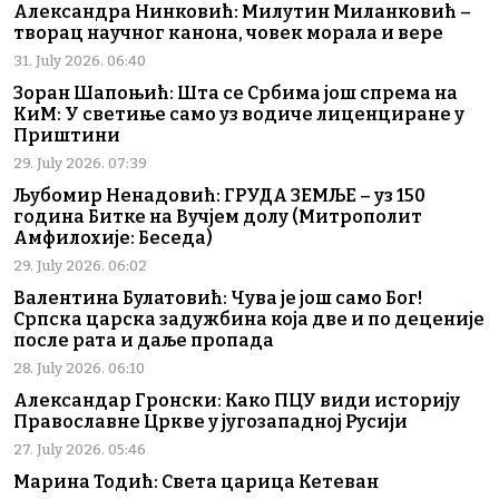
Александра Нинковић: Милутин Миланковић –
творац научног канона, човек морала и вере
31. July 2026. 06:40
Зоран Шапоњић: Шта се Србима још спрема на
КиМ: У светиње само уз водиче лиценциране у
Приштини
29. July 2026. 07:39
Љубомир Ненадовић: ГРУДА ЗЕМЉЕ – уз 150
година Битке на Вучјем долу (Митрополит
Амфилохије: Беседа)
29. July 2026. 06:02
Валентина Булатовић: Чува је још само Бог!
Српска царска задужбина која две и по деценије
после рата и даље пропада
28. July 2026. 06:10
Александар Гронски: Како ПЦУ види историју
Православне Цркве у југозападној Русији
27. July 2026. 05:46
Марина Тодић: Света царица Кетеван