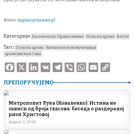
Фото:
hagiasophia.waw.pl
Категорије:
Васељенско Православље
Пољска црква
Вести
Тагс:
Пољска црква
Катински новомученици
архиепископ Сава
F
X
Li
V
T
V
W
E
C
a
n
K
el
ib
h
m
o
ПРЕПОРУЧУЈЕМО
c
k
e
er
at
ai
p
e
e
gr
s
l
y
b
dI
a
A
Li
Митрополит Лука (Коваленко): Истина не
зависи од броја гласова: беседа о раздераној
o
n
m
p
n
ризи Христовој
o
p
k
August 2, 2026
k