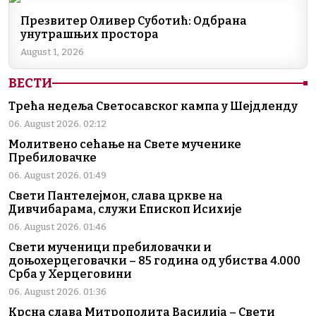
Презвитер Оливер Суботић: Одбрана
унутрашњих простора
August 1, 2026
ВЕСТИ
Трећа недеља Светосавског кампа у Шејдленду
06. August 2026. 02:12
Молитвено сећање на Свете мученике
Пребиловачке
06. August 2026. 01:49
Свети Пантелејмон, слава цркве на
Дивчибарама, служи Епископ Исихије
06. August 2026. 01:46
Свети мученици пребиловачки и
доњохерцеговачки – 85 година од убиства 4.000
Срба у Херцеговини
06. August 2026. 01:36
Крсна слава Митрополита Василија – Свети