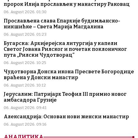
пророк Илија прослављен у манастиру Раковац
06. August 2026. 01:30
Прослављена слава Епархије будимљанско-
никшићке – Света Марија Магдалина
06. August 2026. 01:23
Бугарска: Архијерејска литургија у капели
Светог Јована Рилског и почетак поклоничког
пута „Рилски Чудотворац“
06. August 2026. 10:25
Чудотворна Донска икона Пресвете Богородице
враћена у Донски манастир
06. August 2026. 10:12
Јерусалим: Патријарх Теофил III примио новог
амбасадора Грузије
06. August 2026. 09:41
Александрија: Основан нови женски манастир
06. August 2026. 09:16
АНАЛИТИКА