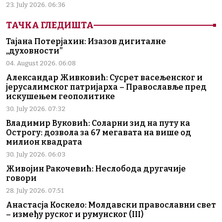
23. July 2026. 06:36
ТАЧКА ГЛЕДИШТА
Тајана Потерјахин: Изазов дигиталне
„духовности”
04. August 2026. 06:08
Александар Живковић: Сусрет васељенског и
јерусалимског патријарха – Православље пред
искушењем геополитике
30. July 2026. 07:32
Владимир Вуковић: Соларни зид на путу ка
Острогу: дозвола за 67 мегавата на више од
милион квадрата
30. July 2026. 06:03
Живојин Ракочевић: Неслобода другачије
говори
28. July 2026. 07:51
Анастасја Коскело: Молдавски православни свет
– између руског и румунског (III)