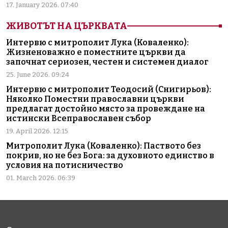
17. January 2026. 07:40
ЖИВОТЪТ НА ЦЪРКВАТА
Интервю с митрополит Лука (Коваленко):
Жизненоважно е поместните църкви да
започнат сериозен, честен и системен диалог
25. June 2026. 09:24
Интервю с митрополит Теодосий (Снигирьов):
Няколко Поместни православни църкви
предлагат достойно място за провеждане на
истински Всеправославен събор
19. April 2026. 12:15
Митрополит Лука (Коваленко): Паството без
покрив, но не без Бога: за духовното единство в
условия на потисничество
01. March 2026. 06:39