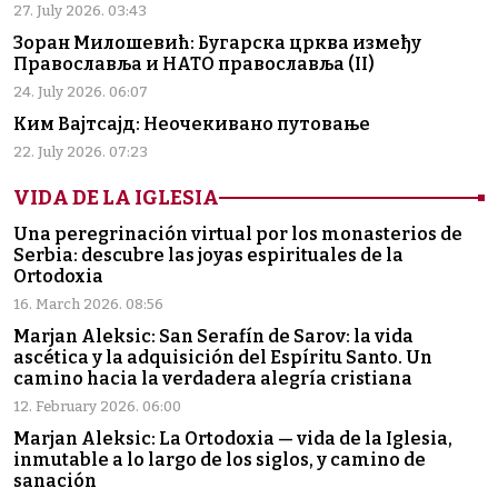
27. July 2026. 03:43
Зоран Милошевић: Бугарска црква између
Православља и НАТО православља (II)
24. July 2026. 06:07
Ким Вајтсајд: Неочекивано путовање
22. July 2026. 07:23
VIDA DE LA IGLESIA
Una peregrinación virtual por los monasterios de
Serbia: descubre las joyas espirituales de la
Ortodoxia
16. March 2026. 08:56
Marjan Aleksic: San Serafín de Sarov: la vida
ascética y la adquisición del Espíritu Santo. Un
camino hacia la verdadera alegría cristiana
12. February 2026. 06:00
Marjan Aleksic: La Ortodoxia — vida de la Iglesia,
inmutable a lo largo de los siglos, y camino de
sanación