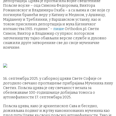
депортација. Црква је прогласила војне свештенике
Пољске војске – оца Симона Федороњка, Виктора
Романовског и Владимира Охаба – а са њима и све који су
погинули бранећи веру: у Катину и Медном, у Аушвицу,
Мајданеку и Треблинки, у Варшавском устанку, као и
током присилних депортација и мука Бјезничког
изгнанства 1915. године.“ –
пише
Orthodox.pl. Свети
Симон, Виктор и Владимир су упркос логорском
заточеништву тајно обављали верске службе и духовно
снажили друге затворенике све до своје мученичке
кончине.
16. септембра 2025. у саборној цркви Свете Софије се
догодило свечано проглашење прибрајања Мученика лику
Светих. Пољска црква је ову свечаност везала за
обележавање 100-годишњице добијања томоса о
аутокефалности 17. септембара 2025.
Пољска црква, како је архиепископ Сава и беседио,
доживљава подвиг и жртву канонизованих мученика као
плод пута Цркве ка својој пољској аутокефалности. Тако је