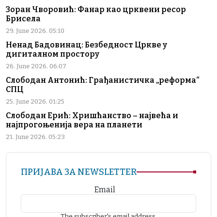
Зоран Чворовић: Фанар као црквени ресор
Брисела
29. June 2026. 05:10
Ненад Бадовинац: Безбедност Цркве у
дигиталном простору
26. June 2026. 06:07
Слободан Антонић: Грађанистичка „реформа“
СПЦ
25. June 2026. 01:25
Слободан Ерић: Хришћанство – највећа и
најпрогоњенија вера на планети
21. June 2026. 05:23
ПРИЈАВА ЗА NEWSLETTER
Email
The subscriber's email address.