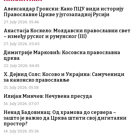
Александар Гронски: Како ПЦУ види историју
Православне Цркве у југозападној Русији
27. July 2026. 05:46
Анастасја Коскело: Молдавски православни свет
– између руског и румунског (III)
27. July 2026. 03:43
Димитрије Марковић: Косовска православна
црква
22. July 2026. 04:45
Х. Дејвид Солс: Косово и Украјина: Самученици
за канонско православље
21. July 2026. 05:58
Илијан Минчев: Нечувена пресуда
16. July 2026. 07:07
Ненад Бадовинац: Од храмова до сервера –
зашто је важно да Црква штити свој дигитални
простор?
14. July 2026. 05:36