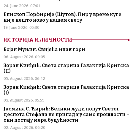
24. June 2026. 07:01
Епископ Порфирије (Шутов): Пир у време куге
није нешто ново у нашем свету
19. June 2026. 05:30
ИСТОРИЈА И ЛИЧНОСТИ
Бојан Муњин: Свијећа ипак гори
06. August 2026. 09:05
Зоран Кинђић: Света старица Галактија Критска
(II)
05. August 2026. 06:42
Зоран Кинђић: Света старица Галактија Критска
(I)
03. August 2026. 05:59
Јасмина С. Ћирић: Велики људи попут Светог
деспота Стефана не припадају само прошлости –
они постају мера будућности
02. August 2026. 06:20