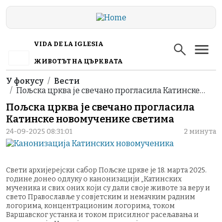
Skip to main content
VIDA DE LA IGLESIA
ЖИВОТЪТ НА ЦЪРКВАТА
Breadcrumb
У фокусу
Вести
Пољска црква је свечано прогласила Катинске…
Пољска црква је свечано прогласила
Катинске новомученике светима
24-09-2025 08:31:01
2 минута
Свети архијерејски сабор Пољске цркве је 18. марта 2025.
године донео одлуку о канонизацији „Катинских
мученика и свих оних који су дали своје животе за веру и
свето Православље у совјетским и немачким радним
логорима, концентрационим логорима, током
Варшавског устанка и током присилног расељавања и