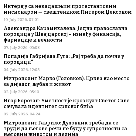
Интервју са некадашњим протестантским
мисионаром — свештеником Питером Џексоном
10. July 2026. 07:01
Александра Карамихалева: Једна православна
породица у Швајцарској – између финансија,
фармације и вечности
07. July 2026. 05:08
Попадија Габријела Луга: „Рај треба да почне у
породици“
04. July 2026. 12:08
Митрополит Марко (Головков): Црква као место
за дијалог, љубав и живот
03. July 2026. 05:10
Игор Борозан: Уметност је кроз култ Светог Саве
сачувала идентитет српског бића
02. July 2026. 04:24
Митрополит Гаврило: Духовник треба да се
труди да његове речи не буду у супротности са
његовим животом и делима