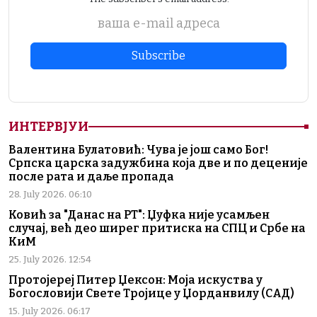
ваша е-mail адреса
ИНТЕРВЈУИ
Валентина Булатовић: Чува је још само Бог!
Српска царска задужбина која две и по деценије
после рата и даље пропада
28. July 2026. 06:10
Ковић за "Данас на РТ": Џуфка није усамљен
случај, већ део ширег притиска на СПЦ и Србе на
КиМ
25. July 2026. 12:54
Протојереј Питер Џексон: Моја искуства у
Богословији Свете Тројице у Џорданвилу (САД)
15. July 2026. 06:17