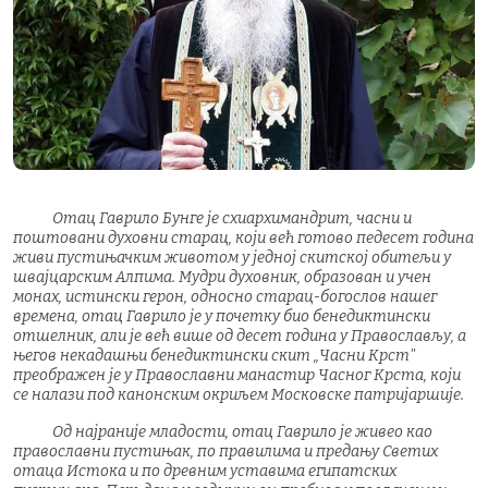
Отац Гаврило Бунге је схиархимандрит, часни и
поштовани духовни старац, који већ готово педесет година
живи пустињачким животом у једној скитској обитељи у
швајцарским Алпима. Мудри духовник, образован и учен
монах, истински герон, односно старац-богослов нашег
времена, отац Гаврило је у почетку био бенедиктински
отшелник, али је већ више од десет година у Православљу, а
његов некадашњи бенедиктински скит „Часни Крст"
преображен је у Православни манастир Часног Крста, који
се налази под канонским окриљем Московске патријаршије.
Од најраније младости, отац Гаврило је живео као
православни пустињак, по правилима и предању Светих
отаца Истока и по древним уставима египатских