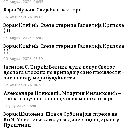
07. August 2026. 06:33
Бојан Муњин: Свијећа ипак гори
06. August 2026. 09:05
Зоран Кинђић: Света старица Галактија Критска
(II)
05. August 2026. 06:42
Зоран Кинђић: Света старица Галактија Критска
(I)
03. August 2026. 05:59
Јасмина С. Ћирић: Велики људи попут Светог
деспота Стефана не припадају само прошлости –
они постају мера будућности
02. August 2026. 06:20
Александра Нинковић: Милутин Миланковић –
творац научног канона, човек морала и вере
31. July 2026. 06:40
Зоран Шапоњић: Шта се Србима још спрема на
КиМ: У светиње само уз водиче лиценциране у
Приштини