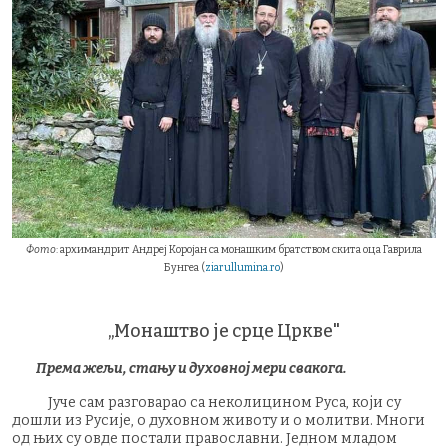
Фото
: архимандрит Андреј Коројан са монашким братством скита оца Гаврила
Бунгеа (
ziarullumina.ro
)
„Монаштво је срце Цркве"
Према жељи, стању и духовној мери свакога.
Јуче сам разговарао са неколицином Руса, који су
дошли из Русије, о духовном животу и о молитви. Многи
од њих су овде постали православни. Једном младом