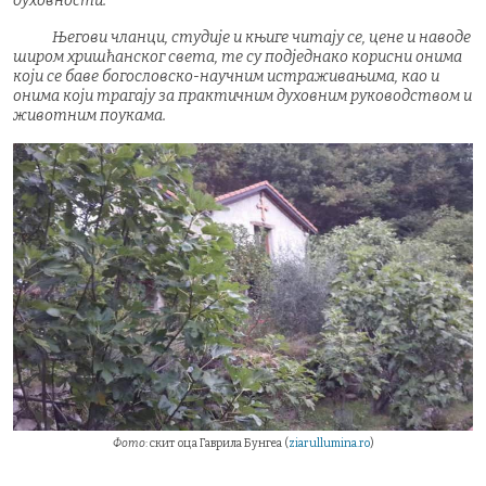
духовности.
Његови чланци, студије и књиге читају се, цене и наводе
широм хришћанског света, те су подједнако корисни онима
који се баве богословско-научним истраживањима, као и
онима који трагају за практичним духовним руководством и
животним поукама.
Фото
: скит оца Гаврила Бунгеа (
ziarullumina.ro
)