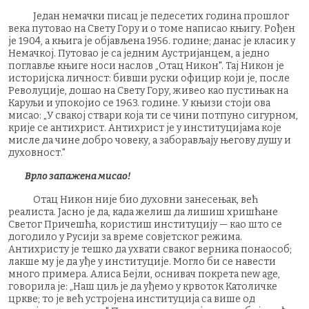
Један немачки писац је педесетих година прошлог
века путовао на Свету Гору и о томе написао књигу. Рођен
је 1904, а књига је објављена 1956. године; данас је класик у
Немачкој. Путовао је са једним Аустријанцем, а једно
поглавље књиге носи наслов „Отац Никон". Тај Никон је
историјска личност: бивши руски официр који је, после
Револуције, дошао на Свету Гору, живео као пустињак на
Каруљи и упокојио се 1963. године. У књизи стоји ова
мисао: „У свакој ствари која ти се чини потпуно сигурном,
крије се антихрист. Антихрист је у институцијама које
мисле да чине добро човеку, а заборављају његову душу и
духовност."
Врло запажена мисао!
Отац Никон није био духовни занесењак, већ
реалиста. Јасно је да, када желиш да лишиш хришћане
Светог Причешћа, користиш институцију — као што се
догодило у Русији за време совјетског режима.
Антихристу је тешко да ухвати сваког верника понаособ;
лакше му је да уђе у институције. Могло би се навести
много примера. Алиса Бејли, оснивач покрета new age,
говорила је: „Наш циљ је да уђемо у крвоток Католичке
цркве; то је већ устројена институција са више од