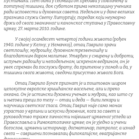
пустињака. Пет дана у седмици он пребива у повлачењу и
потпуној тишини, док суботом прима неколицину ученика
ради исповести и духовних савета. Недељом и у дане великих
празника служи Свету Литургију, поредак који неуморно
држи од свога званичног и канонског ступања у Православну
цркву, 27. марта 2010. године.
У својој осамдесет четвртој години живота (рођен
1940. године у Келну, у Немачкој), отац Гаврило зрачи
светлошћу, мудрошћу, духовном трезвеношћу и
благодатним даром молитве. Утврђен у смирењу и доброти,
испуњен радошћу и неподељеном, искреном ведрином, он је
увек спреман да послужи брату, да притекне у помоћ и да, у
тишини свога живота, сведочи присуство живога Бога.
Отац Гаврило Бунге признат је и поштован широм
целокупне европске хришћанске васељене, али и преко
океана. Он је истински духовни учењак и мудрац, као што су
и његови преци по телу — отац и деда — били лекари и
научници светског гласа. Отац Гаврил није само монах
узрастао у врлини и искусни духовник, кога за савет и
руководство траже личности највишег црквеног угледа из
Православља и Римокатоличке цркве; он је уједно и учени
богослов, црквени историчар, догматичар, патролог, а изнад
свега — савршени познавалац филокалијске, евагријанске