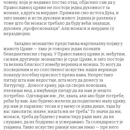
човеку, који је недавно постао отац, објаснио сам да у
Православној цркви не постоји једна духовност за
монахе, а друга за мирјане. Примили смо истога Духа, и
зато имамо и исти духовни живот. Једина је разлика у
томе што би монаси требало да буду већи зналаци,
духовни „професионалци". Али монаси и мирјани су
нераздвојни.
Западно монаштво представља маргиналну појаву у
животу Цркве — тако је говорио један познати
бенедиктински старац. У Православној цркви је, међутим,
сасвим другачије: монаштво је срце Цркве, и зато постоји
та велика блискост између верника и монаха. То могу да
посведочим и из сопственог искуства: наши верници
показују посебну присност према нама. Непрестано
питају шта нам недостаје, шта могу да донесу за
Литургију... Доносе храну, јаја од својих кокошака,
пчелињи мед, а имућнији питају да ли нам је нешто
потребно. Одговарам им: „Не, хвала, али ако буде потребе,
рећи ћу вам. Ако будемо желели да подигнемо малу цркву,
јер нам је параклис тесан и у њему се једва дише, тада ћу
вас замолити; иначе, ништа ми не треба." То значи да ми,
монаси, треба да будемо у манастиру ради њих: да их
слушамо, да их бодримо и усмеравамо. Та солидарност је
узајамна. Такво искуство раније нисам имао — пре него