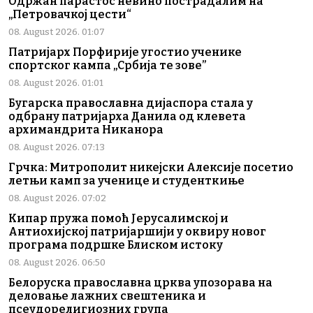
Одржан парастос невино пострадалим на
„Петровачкој цести“
08. August 2026. 01:07
Патријарх Порфирије угостио ученике
спортског кампа „Србија те зове”
08. August 2026. 01:01
Бугарска православна дијаспора стала у
одбрану патријарха Данила од клевета
архимандрита Никанора
08. August 2026. 07:13
Грчка: Митрополит никејски Алексије посетио
летњи камп за ученице и студенткиње
08. August 2026. 07:02
Кипар пружа помоћ Јерусалимској и
Антиохијској патријаршији у оквиру новог
програма подршке Блиском истоку
08. August 2026. 06:50
Белоруска православна црква упозорава на
деловање лажних свештеника и
псеудорелигиозних група