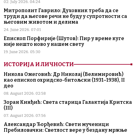
02. July 2026. 04:24
Митрополит Гаврило: Духовник треба да се
труди да његове речи не буду у супротности са
његовим животом и делима
24. June 2026. 07:01
Епископ Порфирије (Шутов): Пир у време куге
није нешто ново у нашем свету
19. June 2026. 05:30
ИСТОРИЈА И ЛИЧНОСТИ
Никола Ожеговић: Др Николај (Велимировић)
као епископ охридско-битољски (1931–1938), II
део
08. August 2026. 02:58
Зоран Кинђић: Света старица Галактија Критска
(III)
07. August 2026. 07:56
Александар Ђорђевић: Свети мученици
Пребиловачки: Светлост вере у бездану мржње