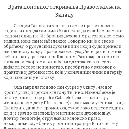
Врата поновног откривања Православља на
Западу
Са оцем Гаврилом упознао сам се пре четрнаест
година и од тада сам имао благослов да га виђам најмање
једном годишње. Из бројних духовних разговора које смо
водили, неке сам и забележио. Говорио ми је о своме
обраћењу, о румунским духовницима који су допринели
његовом ступању у Православље, чувајући нарочито живо
сећање на сусрет са оцем Клеопом. Разговарали смо и о
филокалијској теми очишћења од страсти, али се тај
дијалог, готово неприметно, преобратио у разговор о
практичној духовности, који у коначници чини интервју
који износим у наставку.
Оца Гаврила поново сам сусрео у Скиту „Часног
Крста", у швајцарском кантону Тичино. Изненађење је
било у томе што је padre Gabriele (како га називају у
италијанском делу Швајцарске) сада имао и ученика — оца
Евсигнија, дивног јеромонаха, старог око педесет година,
који је зрачио светлошћу и истинском духовношћу.
Доктор теологије, стручњак за канонско право,
некадашњи службеник у администрацији Ватикана — у
Доктринарној комисији — и једно време секретар