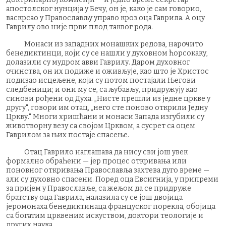
апостолског нунција у Бечу, он је, како је сам говорио,
васкрсао у Православљу управо кроз оца Гаврила. А оцу
Гаврилу ово није први плод таквог рода.
Монаси из западних монашких редова, нарочито
бенедиктинци, који су се нашли у духовном ћорсокаку,
долазили су мудром авви Гаврилу. Даром духовног
очинства, он их подиже и оживљује, као што је Христос
подизао исцељене, који су потом постајали Његови
следбеници; и они му се, са љубављу, придружују као
синови рођени од Духа. „Нисте прешли из једне цркве у
другу", говори им отац, „него сте поново открили Једну
Цркву." Многи хришћани и монаси Запада изгубили су
животворну везу са својом Црквом, а сусрет са оцем
Гаврилом за њих постаје спасење.
Отац Гаврило наглашава да нису сви још увек
формално обраћени — јер процес откривања или
поновног откривања Православља захтева дуго време —
али су духовно спасени. Поред оца Евсигнија, у припреми
за пријем у Православље, са жељом да се придруже
братству оца Гаврила, налазила су се још двојица
јеромонаха бенедиктинаца француског порекла, обојица
са богатим црквеним искуством, доктори теологије и
других наука.