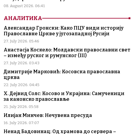
08. August 2026. 06:41
АНАЛИТИКА
Александар Гронски: Како ПЦУ види историју
Православне Цркве у југозападној Русији
27. July 2026. 05:46
Анастасја Коскело: Молдавски православни свет
– између руског и румунског (III)
27. July 2026. 03:43
Димитрије Марковић: Косовска православна
црква
22. July 2026. 04:45
Х. Дејвид Солс: Косово и Украјина: Самученици
за канонско православље
21. July 2026. 05:58
Илијан Минчев: Нечувена пресуда
16. July 2026. 07:07
Ненад Бадовинац: Од храмова до сервера –