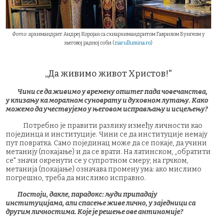
Фото
: архимандрит Андреј Коројан са схиархимандритом Гаврилом Бунгеом у
његовој радној соби (
ziarullumina.ro
)
„Да живимо живот Христов!"
Чини се да живимо у времену општег пада човечанства,
у клизању ка моралном суноврату и духовном лутању. Како
можемо да учествујемо у његовом исправљању и исцељењу?
Потребно је правити разлику између личности као
појединца и институције. Чини се да институције немају
пут повратка. Само појединац може да се покаје, да учини
метанију (покајање) и да се врати. На латинском, „обратити
се" значи окренути се у супротном смеру; на грчком,
метанија (покајање) означава промену ума: ако мислимо
погрешно, треба да мислимо исправно.
Постоји, дакле, парадокс: људи припадају
институцијама, али спасење живе лично, у заједници са
другим личностима. Које је решење ове антиномије?