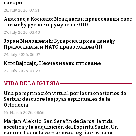
говори
28. July 2026. 07:51
Анастасја Коскело: Молдавски православни свет
– између руског и румунског (III)
27. July 2026. 03:43
Зоран Милошевић: Бугарска црква између
Православља и НАТО православља (II)
24. July 2026. 06:07
Ким Вајтсајд: Неочекивано путовање
22. July 2026. 07:23
VIDA DE LA IGLESIA
Una peregrinación virtual por los monasterios de
Serbia: descubre las joyas espirituales de la
Ortodoxia
16. March 2026. 08:56
Marjan Aleksic: San Serafín de Sarov: la vida
ascética y la adquisición del Espíritu Santo. Un
camino hacia la verdadera alegría cristiana