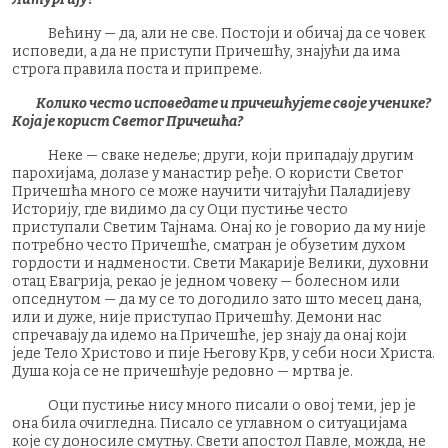
Већину — да, али не све. Постоји и обичај да се човек
исповеди, а да не приступи Причешћу, знајући да има
строга правила поста и припреме.
Колико често исповедате и причешћујете своје ученике?
Која је корист Светог Причешћа?
Неке — сваке недеље; други, који припадају другим
парохијама, долазе у манастир ређе. О користи Светог
Причешћа много се може научити читајући Паладијеву
Историју, где видимо да су Оци пустиње често
приступали Светим Тајнама. Онај ко је говорио да му није
потребно често Причешће, сматран је обузетим духом
гордости и надмености. Свети Макарије Велики, духовни
отац Евагрија, рекао је једном човеку — болесном или
опседнутом — да му се то догодило зато што месец дана,
или и дуже, није приступао Причешћу. Демони нас
спречавају да идемо на Причешће, јер знају да онај који
једе Тело Христово и пије Његову Крв, у себи носи Христа.
Душа која се не причешћује редовно — мртва је.
Оци пустиње нису много писали о овој теми, јер је
она била очигледна. Писало се углавном о ситуацијама
које су доносиле смутњу. Свети апостол Павле, можда, не