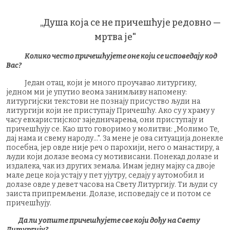
„Душа која се не причешћује редовно —
мртва је"
Колико често причешћујете оне који се исповедају код
Вас?
Један отац, који је много проучавао литургику,
једном ми је упутио веома занимљиву напомену:
литургијски текстови не познају присуство људи на
литургији који не приступају Причешћу. Ако су у храму у
часу евхаристијског заједничарења, они приступају и
причешћују се. Као што говоримо у молитви: „Молимо Те,
дај нама и свему народу...". За мене је ова ситуација донекле
посебна, јер овде није реч о парохији, него о манастиру, а
људи који долазе веома су мотивисани. Понекад долазе и
издалека, чак из других земаља. Имам једну мајку са двоје
мале деце која устају у пет ујутру, седају у аутомобил и
долазе овде у девет часова на Свету Литургију. Ти људи су
заиста припремљени. Долазе, исповедају се и потом се
причешћују.
Да ли уопште причешћујете све који дођу на Свету
Литургију?