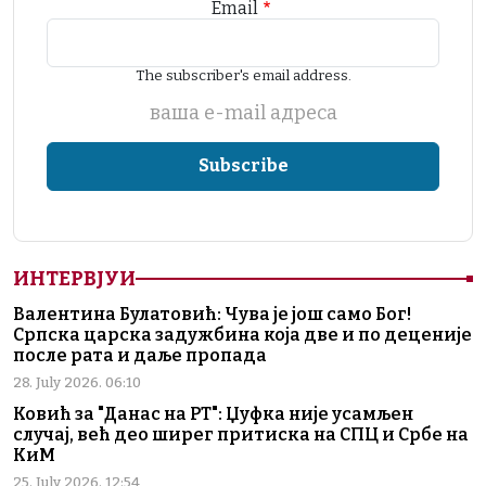
Email
The subscriber's email address.
ваша е-mail адреса
ИНТЕРВЈУИ
Валентина Булатовић: Чува је још само Бог!
Српска царска задужбина која две и по деценије
после рата и даље пропада
28. July 2026. 06:10
Ковић за "Данас на РТ": Џуфка није усамљен
случај, већ део ширег притиска на СПЦ и Србе на
КиМ
25. July 2026. 12:54