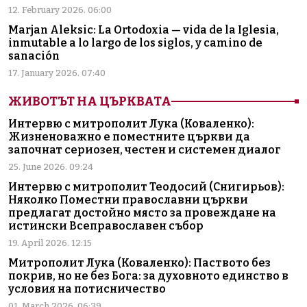
12. February 2026. 06:00
Marjan Aleksic: La Ortodoxia — vida de la Iglesia,
inmutable a lo largo de los siglos, y camino de
sanación
17. January 2026. 07:40
ЖИВОТЪТ НА ЦЪРКВАТА
Интервю с митрополит Лука (Коваленко):
Жизненоважно е поместните църкви да
започнат сериозен, честен и системен диалог
25. June 2026. 09:24
Интервю с митрополит Теодосий (Снигирьов):
Няколко Поместни православни църкви
предлагат достойно място за провеждане на
истински Всеправославен събор
19. April 2026. 12:15
Митрополит Лука (Коваленко): Паството без
покрив, но не без Бога: за духовното единство в
условия на потисничество
01. March 2026. 06:39