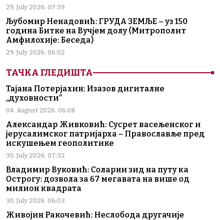
29. July 2026. 07:39
Љубомир Ненадовић: ГРУДА ЗЕМЉЕ – уз 150
година Битке на Вучјем долу (Митрополит
Амфилохије: Беседа)
29. July 2026. 06:02
ТАЧКА ГЛЕДИШТА
Тајана Потерјахин: Изазов дигиталне
„духовности”
04. August 2026. 06:08
Александар Живковић: Сусрет васељенског и
јерусалимског патријарха – Православље пред
искушењем геополитике
30. July 2026. 07:32
Владимир Вуковић: Соларни зид на путу ка
Острогу: дозвола за 67 мегавата на више од
милион квадрата
30. July 2026. 06:03
Живојин Ракочевић: Неслобода другачије