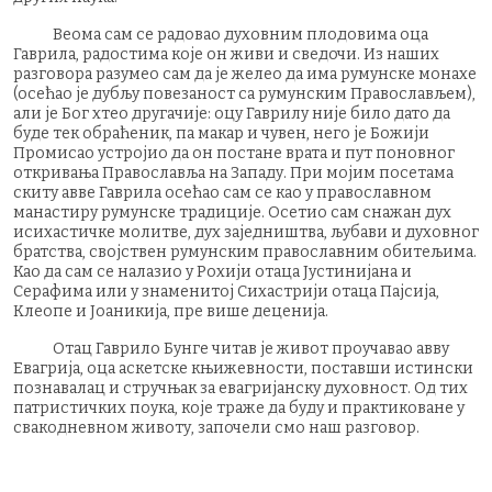
Веома сам се радовао духовним плодовима оца
Гаврила, радостима које он живи и сведочи. Из наших
разговора разумео сам да је желео да има румунске монахе
(осећао је дубљу повезаност са румунским Православљем),
али је Бог хтео другачије: оцу Гаврилу није било дато да
буде тек обраћеник, па макар и чувен, него је Божији
Промисао устројио да он постане врата и пут поновног
откривања Православља на Западу. При мојим посетама
скиту авве Гаврила осећао сам се као у православном
манастиру румунске традиције. Осетио сам снажан дух
исихастичке молитве, дух заједништва, љубави и духовног
братства, својствен румунским православним обитељима.
Као да сам се налазио у Рохији отаца Јустинијана и
Серафима или у знаменитој Сихастрији отаца Пајсија,
Клеопе и Јоаникија, пре више деценија.
Отац Гаврило Бунге читав је живот проучавао авву
Евагрија, оца аскетске књижевности, поставши истински
познавалац и стручњак за евагријанску духовност. Од тих
патристичких поука, које траже да буду и практиковане у
свакодневном животу, започели смо наш разговор.