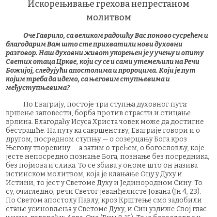
Искорeњивање грехова непрестаном
молитвом
Оче Гаврило, са великом радошћу Вас поново сусрећем и
благодарим Вам што сте прихватили нови духовни
разговор. Наш духовни живот укорењен је у учењу и опиту
Светих отаца Цркве, који су се и сами утемељили на Речи
Божијој, следујући апостолима и пророцима. Који је пут
којим треба да идемо, са његовим ступњевима и
међуступњевима?
По Евагрију, постоје три ступња духовног пута:
вршење заповести, борба против страсти и стицање
врлина. Благодаћу Исуса Христа човек може да достигне
бестрашће. На путу ка савршенству, Евагрије говори и о
другом, посредном ступњу — о созерцању Бога кроз
Његову творевину — а затим о трећем, о богословљу, које
јесте непосредно познање Бога, познање без посредника,
без појмова и слика. То се збива у ономе што он назива
истинском молитвом, која је клањање Оцу у Духу и
Истини, то јест у Светоме Духу и Јединородном Сину. То
су, очигледно, речи Светог јеванђелисте Јована (Јн 4, 23).
По Светом апостолу Павлу, кроз Крштење смо задобили
стање усиновљења у Светоме Духу, и Син уздиже Свој глас