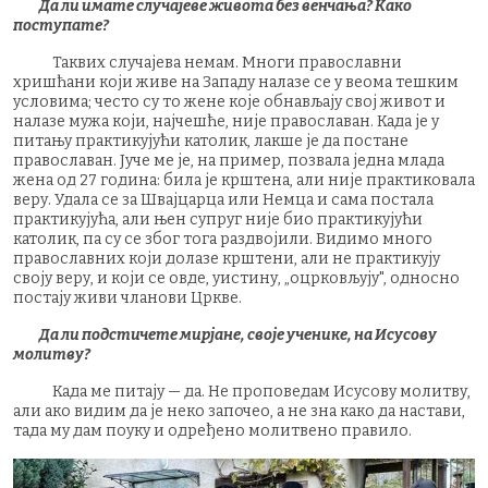
Да ли имате случајеве живота без венчања? Како
поступате?
Таквих случајева немам. Многи православни
хришћани који живе на Западу налазе се у веома тешким
условима; често су то жене које обнављају свој живот и
налазе мужа који, најчешће, није православан. Када је у
питању практикујући католик, лакше је да постане
православан. Јуче ме је, на пример, позвала једна млада
жена од 27 година: била је крштена, али није практиковала
веру. Удала се за Швајцарца или Немца и сама постала
практикујућа, али њен супруг није био практикујући
католик, па су се због тога раздвојили. Видимо много
православних који долазе крштени, али не практикују
своју веру, и који се овде, уистину, „оцрковљују", односно
постају живи чланови Цркве.
Да ли подстичете мирјане, своје ученике, на Исусову
молитву?
Када ме питају — да. Не проповедам Исусову молитву,
али ако видим да је неко започео, а не зна како да настави,
тада му дам поуку и одређено молитвено правило.