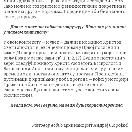
милијарду верника." Преко институција се задобија моћ.
Тако можемо говорити и о феминистичким покретима и
о многим другим појавама... Појединцима би било много
теже да продру.
Дакле, многе нас саблазни окружују. Шта нам је чинити
у таквом контексту?
У овом контексту — и увек — да живимо живот Христов!
Свети апостол и јеванђелист Јован у Првој посланици
каже: „И свијет пролази и похота његова; а онај који твори
вољу Божију остаје вавијек" (1 Јн 2, 17). Будимо постојани у
вери, следујући животу Христа Распетога, Васкрслога и
Вазнесенога. Апостоли и мученици живели су у тешким
временима и постали оно што су постали. Преподобни,
пустињаци и хришћани у доба прогона — којих у историји
Цркве није било мало — достигли су светост и
савршенство. Духовни живот могуће је живети у свим
околностима.
Хвала Вам, оче Гаврило, на овим душекорисним речима.
Разговор водио
архимандрит Андреј (Коројан)