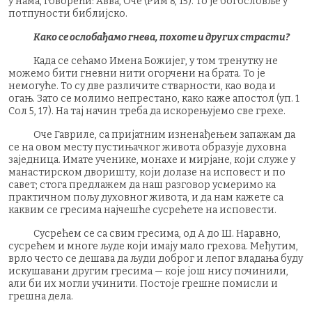
у нама, говорећи: Авва, Оче (Рим 8, 15). То је богословље у
потпуности библијско.
Како се ослобађамо гнева, похоте и других страсти?
Када се сећамо Имена Божијег, у том тренутку не
можемо бити гневни нити огорчени на брата. То је
немогуће. То су две различите стварности, као вода и
огањ. Зато се молимо непрестано, како каже апостол (уп. 1
Сол 5, 17). На тај начин треба да искорењујемо све грехе.
Оче Гавриле, са пријатним изненађењем запажам да
се на овом месту пустињачког живота образује духовна
заједница. Имате ученике, монахе и мирјане, који служе у
манастирском дворишту, који долазе на исповест и по
савет; стога предлажем да наш разговор усмеримо ка
практичном пољу духовног живота, и да нам кажете са
каквим се гресима најчешће сусрећете на исповести.
Сусрећем се са свим гресима, од А до Ш. Наравно,
сусрећем и многе људе који имају мало грехова. Међутим,
врло често се дешава да људи доброг и лепог владања буду
искушавани другим гресима — које још нису починили,
али би их могли учинити. Постоје грешне помисли и
грешна дела.