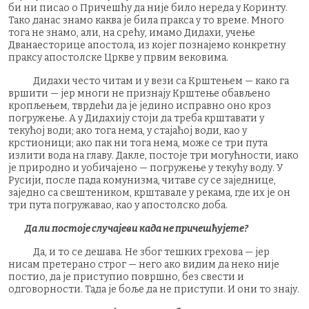
би ни писао о Причешћу да није било нереда у Коринту.
Тако данас знамо каква је била пракса у то време. Много
тога не знамо, али, на срећу, имамо Дидахи, учење
Дванаесторице апостола, из којег познајемо конкретну
праксу апостолске Цркве у првим вековима.
Дидахи често читам и у вези са Крштењем — како га
вршити — јер многи не признају Крштење обављено
кропљењем, тврдећи да је једино исправно оно кроз
погружење. А у Дидахију стоји да треба крштавати у
текућој води; ако тога нема, у стајаћој води, као у
крстионици; ако пак ни тога нема, може се три пута
излити вода на главу. Дакле, постоје три могућности, иако
је природно и уобичајено — погружење у текућу воду. У
Русији, после пада комунизма, читаве су се заједнице,
заједно са свештеником, крштавале у рекама, где их је он
три пута погружавао, као у апостолско доба.
Да ли постоје случајеви када не причешћујете?
Да, и то се дешава. Не због тешких грехова — јер
нисам претерано строг — него ако видим да неко није
постио, да је приступио површно, без свести и
одговорности. Тада је боље да не приступи. И они то знају.