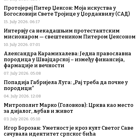
Протојереј Питер Џексон: Моја искуства у
Богословији Свете Тројице у Џорданвилу (САД)
15. July 2026. 06:17
Интервју са некадашњим протестантским
мисионаром — свештеником Питером Џексоном
10. July 2026. 07:01
Александра Карамихалева: Једна православна
породица у Швајцарској – између финансија,
фармације и вечности
07. July 2026. 05:08
Попадија Габријела Луга: „Рај треба да почне у
породици“
04. July 2026. 12:08
Митрополит Марко (Головков): Црква као место
за дијалог, љубав и живот
03. July 2026. 05:10
Игор Борозан: Уметност је кроз култ Светог Саве
сачувала идентитет српског бића