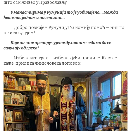
што сам живео у Православљу.
У манастирима у Румунији то је уобичајено... Можда
ћете нас једном и посетити...
Добро познајем Румунију! Уз Божију помоћ — ништа
не искључујем!
Које начине препоручујете духовним чедима да се
сачувају од греха?
Избегавати грех — избегавајући прилике. Како се
каже: прилика чини човека лоповом.