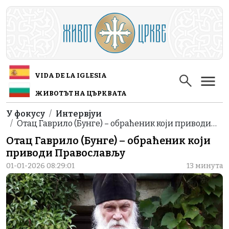
Skip to main content
VIDA DE LA IGLESIA
ЖИВОТЪТ НА ЦЪРКВАТА
Breadcrumb
У фокусу
Интервјуи
Отац Гаврило (Бунге) – обраћеник који приводи…
Отац Гаврило (Бунге) – обраћеник који
приводи Православљу
01-01-2026 08:29:01
13 минута