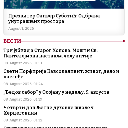
Презвитер Оливер Суботић: Одбрана
унутрашњих простора
August 1, 2026
ВЕСТИ
Три јубилеја Старог Хопова: Мошти Св.
Пантелејмона наставља челу литије
08. August 2026. 01:31
Свети Порфирије Кавсокаливит: живот, дело и
наслеђе
08. August 2026. 01:24
„Ђедов сабор“ у Осојану у недељу, 9. августа
08. August 2026. 01:19
Четврти дан Љетне духовне школе у
Херцеговини
08. August 2026. 01:12