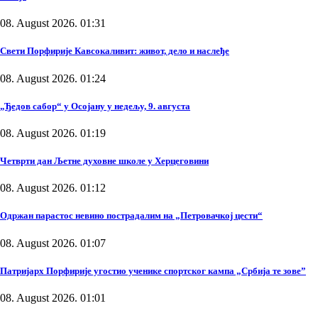
08. August 2026. 01:31
Свети Порфирије Кавсокаливит: живот, дело и наслеђе
08. August 2026. 01:24
„Ђедов сабор“ у Осојану у недељу, 9. августа
08. August 2026. 01:19
Четврти дан Љетне духовне школе у Херцеговини
08. August 2026. 01:12
Одржан парастос невино пострадалим на „Петровачкој цести“
08. August 2026. 01:07
Патријарх Порфирије угостио ученике спортског кампа „Србија те зове”
08. August 2026. 01:01