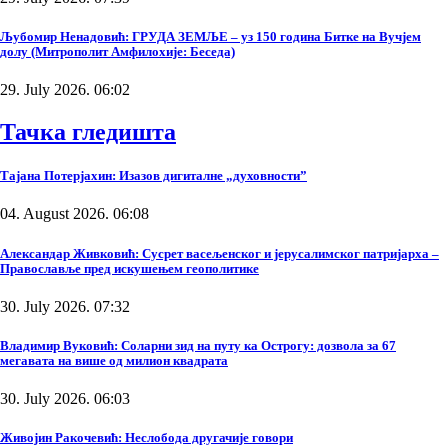
Љубомир Ненадовић: ГРУДА ЗЕМЉЕ – уз 150 година Битке на Вучјем
долу (Митрополит Амфилохије: Беседа)
29. July 2026. 06:02
Тачка гледишта
Тајана Потерјахин: Изазов дигиталне „духовности”
04. August 2026. 06:08
Александар Живковић: Сусрет васељенског и јерусалимског патријарха –
Православље пред искушењем геополитике
30. July 2026. 07:32
Владимир Вуковић: Соларни зид на путу ка Острогу: дозвола за 67
мегавата на више од милион квадрата
30. July 2026. 06:03
Живојин Ракочевић: Неслобода другачије говори