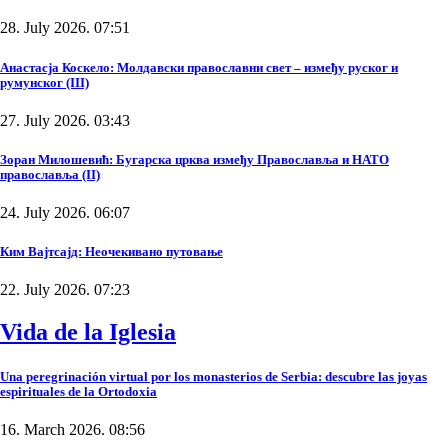
28. July 2026. 07:51
Анастасја Коскело: Молдавски православни свет – између руског и
румунског (III)
27. July 2026. 03:43
Зоран Милошевић: Бугарска црква између Православља и НАТО
православља (II)
24. July 2026. 06:07
Ким Вајтсајд: Неочекивано путовање
22. July 2026. 07:23
Vida de la Iglesia
Una peregrinación virtual por los monasterios de Serbia: descubre las joyas
espirituales de la Ortodoxia
16. March 2026. 08:56