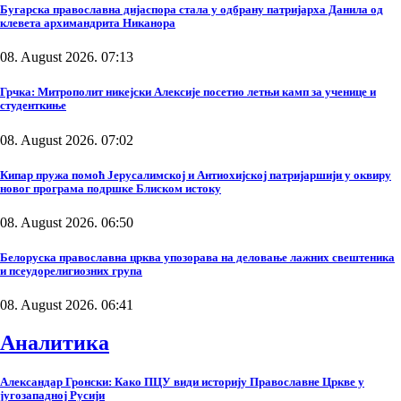
Бугарска православна дијаспора стала у одбрану патријарха Данила од
клевета архимандрита Никанора
08. August 2026. 07:13
Грчка: Митрополит никејски Алексије посетио летњи камп за ученице и
студенткиње
08. August 2026. 07:02
Кипар пружа помоћ Јерусалимској и Антиохијској патријаршији у оквиру
новог програма подршке Блиском истоку
08. August 2026. 06:50
Белоруска православна црква упозорава на деловање лажних свештеника
и псеудорелигиозних група
08. August 2026. 06:41
Аналитика
Александар Гронски: Како ПЦУ види историју Православне Цркве у
југозападној Русији