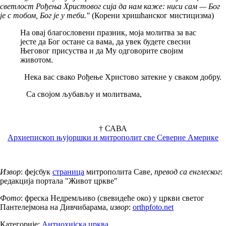
светлост Рођења Христовог сија да нам каже: ниси сам — Бог
је с тобом, Бог је у теби."
(Корени хришћанског мистицизма)
На овај благословени празник, моја молитва за вас
јесте да Бог остане са вама, да увек будете свесни
Његовог присуства и да Му одговорите својим
животом.
Нека вас свако Рођење Христово затекне у сваком добру.
Са својом љубављу и молитвама,
† САВА
Архиепископ њујоршки и митрополит све Северне Америке
Извор
: фејсбук
страница
митрополита Саве,
превод са енглеског
:
редакција портала "Живот цркве"
Фото
: фреска Недремљиво (свевидеће око) у цркви светог
Пантелејмона на Дивчибарама,
извор
:
orthpfoto.net
Категорије:
Антиохијска црква