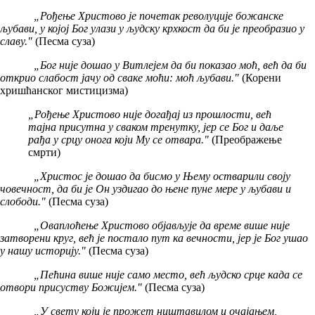
„Рођење Христово је почетак револуције божанске
љубави, у којој Бог улази у људску крхкост да би је преобразио у
славу."
(Песма суза)
„Бог није дошао у Витлејем да би показао моћ, већ да би
открио слабост јачу од сваке моћи: моћ љубави."
(Корени
хришћанског мистицизма)
„Рођење Христово није догађај из прошлости, већ
тајна присутна у сваком тренутку, јер се Бог и даље
рађа у срцу онога који Му се отвара."
(Преображење
смрти)
„Христос је дошао да бисмо у Њему остварили своју
човечност, да би је Он уздигао до њене пуне мере у љубави и
слободи."
(Песма суза)
„Оваплоћење Христово објављује да време више није
затворени круг, већ је постало пут ка вечности, јер је Бог ушао
у нашу историју."
(Песма суза)
„Пећина више није само место, већ људско срце када се
отвори присуству Божијем."
(Песма суза)
„У свету који је прожет ништавилом и очајањем,