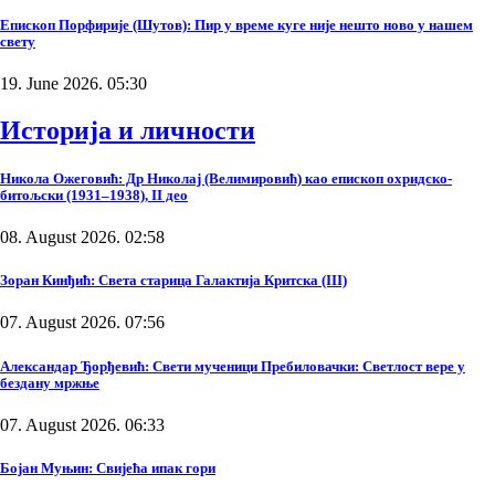
Епископ Порфирије (Шутов): Пир у време куге није нешто ново у нашем
свету
19. June 2026. 05:30
Историја и личности
Никола Ожеговић: Др Николај (Велимировић) као епископ охридско-
битољски (1931–1938), II део
08. August 2026. 02:58
Зоран Кинђић: Света старица Галактија Критска (III)
07. August 2026. 07:56
Александар Ђорђевић: Свети мученици Пребиловачки: Светлост вере у
бездану мржње
07. August 2026. 06:33
Бојан Муњин: Свијећа ипак гори