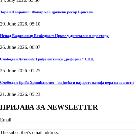
14. July 2026. 05:36
Зоран Чворовић: Фанар као црквени ресор Брисела
29. June 2026. 05:10
Ненад Бадовинац: Безбедност Цркве у дигиталном простору
26. June 2026. 06:07
Слободан Антонић: Грађанистичка „реформа“ СПЦ
25. June 2026. 01:25
Слободан Ерић: Хришћанство – највећа и најпрогоњенија вера на планети
21. June 2026. 05:23
ПРИЈАВА ЗА NEWSLETTER
Email
The subscriber's email address.