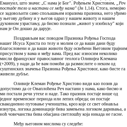
Емануил, што значи: „С нама је Бог". Рођењем Христовим,
„Реч
постаде тело и настани се међу нама"
(Јн 1,14). Стога, немојмо
се задовољити само спољашњим изразима празника, него уђимо
у његову дубину и у његов одраз у нашем животу и нашем
духовном узрастању, да бисмо познали „живот у изобиљу" који
нам је Он дошао да дарује.
Поздрављам вас поводом Празника Рођења Господа
нашег Исуса Христа по телу и молим се да ваши дани буду
благословени и да ваши животи буду освећени Његовим трајним
присуством у вама и међу вама. Пред вас износим неколико
мисли француског православног теолога Оливијеа Клемана
(+2009), у нади да ће вам помоћи да размислите о неким од
суштинских значења Празника Рођења Христовог, како бисте га
живели дубље.
Оливије Клеман Рођење Христово види као позив да
допустимо да се Оваплоћена Реч настани у нама, како бисмо и
ми постали речи утехе и наде. Тако празник постаје више од
једног временског периода или лепих обреда; он постаје
свакодневно путовање учеништва, кроз које се свет обнавља
изнутра, логика доминације бива замењена логиком даривања, а
ноћ човечанства бива обасјана светлошћу која никада не гасне.
Међу његовим мислима су следеће: