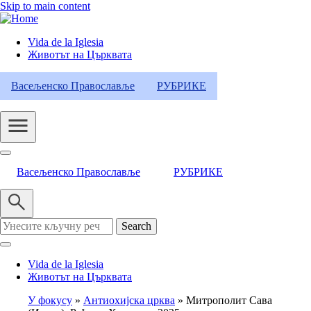
Skip to main content
Vida de la Iglesia
Животът на Църквата
Header
Category
Васељенско Православље
РУБРИКЕ
Menu
Васељенско Православље
РУБРИКЕ
Search
Vida de la Iglesia
Животът на Църквата
У фокусу
Антиохијска црква
Митрополит Сава