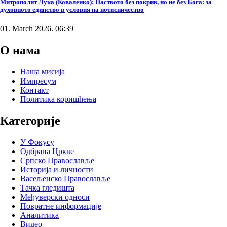
Митрополит Лука (Коваленко): Паството без покрив, но не без Бога: за
духовното единство в условия на потисничество
01. March 2026. 06:39
О нама
Наша мисија
Импресум
Контакт
Политика коришћења
Категорије
У Фокусу
Одбрана Цркве
Српско Православље
Историја и личности
Васељенско Православље
Тачка гледишта
Међуверски односи
Повратне информације
Аналитика
Видео