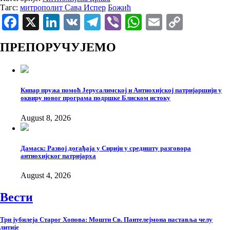
Тагс:
митрополит Сава Испер
Божић
Facebook
X
LinkedIn
VK
Telegram
Viber
WhatsApp
Email
Copy
Link
ПРЕПОРУЧУЈЕМО
Кипар пружа помоћ Јерусалимској и Антиохијској патријаршији у
оквиру новог програма подршке Блиском истоку
August 8, 2026
Дамаск: Развој догађаја у Сирији у средишту разговора
антиохијског патријарха
August 4, 2026
Вести
Три јубилеја Старог Хопова: Мошти Св. Пантелејмона наставља челу
литије