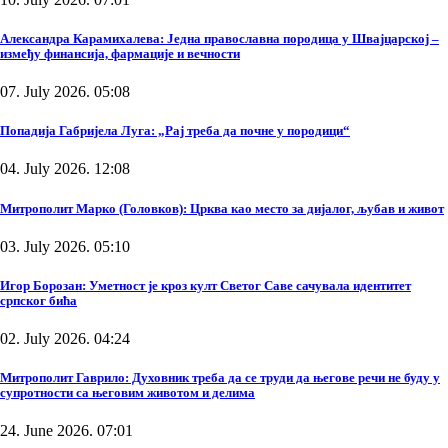
Александра Карамихалева: Једна православна породица у Швајцарској –
између финансија, фармације и вечности
07. July 2026. 05:08
Попадија Габријела Луга: „Рај треба да почне у породици“
04. July 2026. 12:08
Митрополит Марко (Головков): Црква као место за дијалог, љубав и живот
03. July 2026. 05:10
Игор Борозан: Уметност је кроз култ Светог Саве сачувала идентитет
српског бића
02. July 2026. 04:24
Митрополит Гаврило: Духовник треба да се труди да његове речи не буду у
супротности са његовим животом и делима
24. June 2026. 07:01