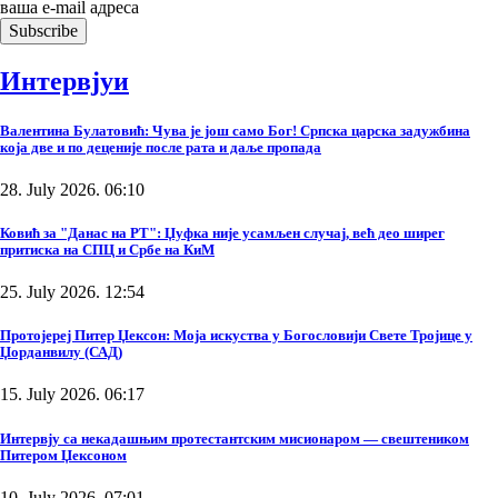
ваша е-mail адреса
Интервјуи
Валентина Булатовић: Чува је још само Бог! Српска царска задужбина
која две и по деценије после рата и даље пропада
28. July 2026. 06:10
Ковић за "Данас на РТ": Џуфка није усамљен случај, већ део ширег
притиска на СПЦ и Србе на КиМ
25. July 2026. 12:54
Протојереј Питер Џексон: Моја искуства у Богословији Свете Тројице у
Џорданвилу (САД)
15. July 2026. 06:17
Интервју са некадашњим протестантским мисионаром — свештеником
Питером Џексоном
10. July 2026. 07:01