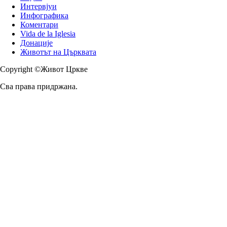
Интервјуи
Инфографика
Коментари
Vida de la Iglesia
Донације
Животът на Църквата
Copyright ©Живот Цркве
Сва права придржана.