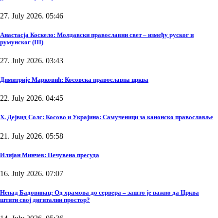
27. July 2026. 05:46
Анастасја Коскело: Молдавски православни свет – између руског и
румунског (III)
27. July 2026. 03:43
Димитрије Марковић: Косовска православна црква
22. July 2026. 04:45
Х. Дејвид Солс: Косово и Украјина: Самученици за канонско православље
21. July 2026. 05:58
Илијан Минчев: Нечувена пресуда
16. July 2026. 07:07
Ненад Бадовинац: Од храмова до сервера – зашто је важно да Црква
штити свој дигитални простор?