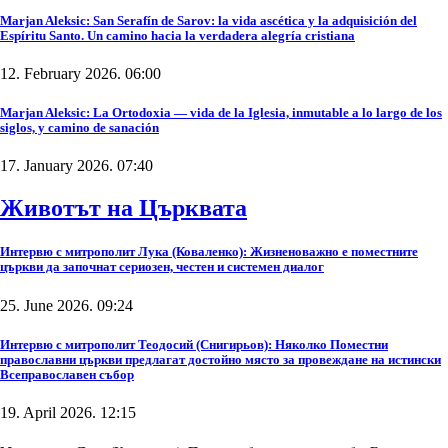
Marjan Aleksic: San Serafín de Sarov: la vida ascética y la adquisición del
Espíritu Santo. Un camino hacia la verdadera alegría cristiana
12. February 2026. 06:00
Marjan Aleksic: La Ortodoxia — vida de la Iglesia, inmutable a lo largo de los
siglos, y camino de sanación
17. January 2026. 07:40
Животът на Църквата
Интервю с митрополит Лука (Коваленко): Жизненоважно е поместните
църкви да започнат сериозен, честен и системен диалог
25. June 2026. 09:24
Интервю с митрополит Теодосий (Снигирьов): Няколко Поместни
православни църкви предлагат достойно място за провеждане на истински
Всеправославен събор
19. April 2026. 12:15