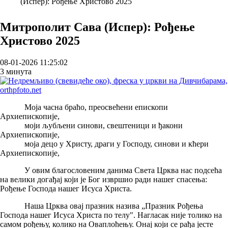
(Испер): Рођење Христово 2025
Breadcrumb
Митрополит Сава (Испер): Рођење
Христово 2025
08-01-2026 11:25:02
3 минута
Моја часна браћо, преосвећени епископи
Архиепископије,
моји љубљени синови, свештеници и ђакони
Архиепископије,
моја децо у Христу, драги у Господу, синови и кћери
Архиепископије,
У овим благословеним данима Света Црква нас подсећа
на велики догађај који је Бог извршио ради нашег спасења:
Рођење Господа нашег Исуса Христа.
Наша Црква овај празник назива „Празник Рођења
Господа нашег Исуса Христа по телу". Нагласак није толико на
самом рођењу, колико на Оваплоћењу. Онај који се рађа јесте