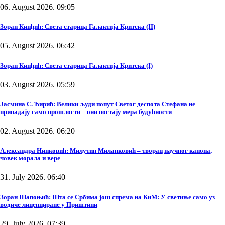
06. August 2026. 09:05
Зоран Кинђић: Света старица Галактија Критска (II)
05. August 2026. 06:42
Зоран Кинђић: Света старица Галактија Критска (I)
03. August 2026. 05:59
Јасмина С. Ћирић: Велики људи попут Светог деспота Стефана не
припадају само прошлости – они постају мера будућности
02. August 2026. 06:20
Александра Нинковић: Милутин Миланковић – творац научног канона,
човек морала и вере
31. July 2026. 06:40
Зоран Шапоњић: Шта се Србима још спрема на КиМ: У светиње само уз
водиче лиценциране у Приштини
29. July 2026. 07:39