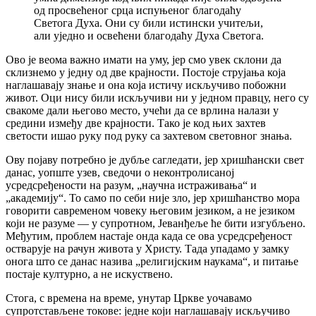
од просвећеног срца испуњеног благодаћу
Светога Духа. Они су били истински учитељи,
али уједно и освећени благодаћу Духа Светога.
Ово је веома важно имати на уму, јер смо увек склони да
склизнемо у једну од две крајности. Постоје струјања која
наглашавају знање и она која истичу искључиво побожни
живот. Оци нису били искључиви ни у једном правцу, него су
свакоме дали његово место, учећи да се врлина налази у
средини између две крајности. Тако је код њих захтев
светости ишао руку под руку са захтевом световног знања.
Ову појаву потребно је дубље сагледати, јер хришћански свет
данас, уопште узев, сведочи о неконтролисаној
усредсређености на разум, „научна истраживања“ и
„академију“. То само по себи није зло, јер хришћанство мора
говорити савременом човеку његовим језиком, а не језиком
који не разуме — у супротном, Јеванђеље ће бити изгубљено.
Међутим, проблем настаје онда када се ова усредсређеност
остварује на рачун живота у Христу. Тада упадамо у замку
онога што се данас назива „религијским наукама“, и питање
постаје културно, а не искуствено.
Стога, с времена на време, унутар Цркве уочавамо
супротстављене токове: једне који наглашавају искључиво