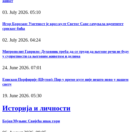
живот
03. July 2026. 05:10
Игор Борозан: Уметност је кроз култ Светог Саве сачувала идентитет
српског бића
02. July 2026. 04:24
Митрополит Гаврило: Духовник треба да се труди да његове речи не буду
у супротности са његовим животом и делима
24. June 2026. 07:01
Епископ Порфирије (Шутов): Пир у време куге није нешто ново у нашем
свету
19. June 2026. 05:30
Историја и личности
Бојан Муњин: Свијећа ипак гори