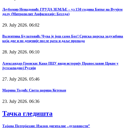
Љубомир Ненадовић: ГРУДА ЗЕМЉЕ – уз 150 година Битке на Вучјем
долу (Митрополит Амфилохије: Беседа)
29. July 2026. 06:02
Валентина Булатовић: Чува је још само Бог! Српска царска задужбина
која две и по деценије после рата и даље пропада
28. July 2026. 06:10
Александар Гронски: Како ПЦУ види историју Православне Цркве у
југозападној Русији
27. July 2026. 05:46
Марина Тодић: Света царица Кетеван
23. July 2026. 06:36
Тачка гледишта
Тајана Потерјахин: Изазов дигиталне „духовности”