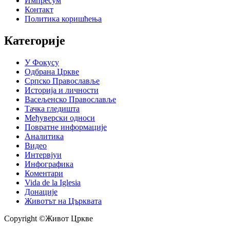
Импресум
Контакт
Политика коришћења
Категорије
У Фокусу
Одбрана Цркве
Српско Православље
Историја и личности
Васељенско Православље
Тачка гледишта
Међуверски односи
Повратне информације
Аналитика
Видео
Интервјуи
Инфографика
Коментари
Vida de la Iglesia
Донације
Животът на Църквата
Copyright ©Живот Цркве