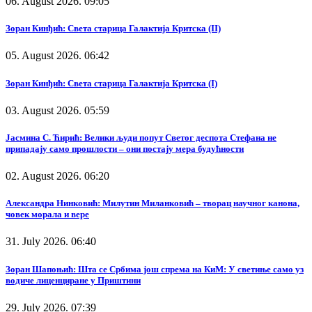
06. August 2026. 09:05
Зоран Кинђић: Света старица Галактија Критска (II)
05. August 2026. 06:42
Зоран Кинђић: Света старица Галактија Критска (I)
03. August 2026. 05:59
Јасмина С. Ћирић: Велики људи попут Светог деспота Стефана не
припадају само прошлости – они постају мера будућности
02. August 2026. 06:20
Александра Нинковић: Милутин Миланковић – творац научног канона,
човек морала и вере
31. July 2026. 06:40
Зоран Шапоњић: Шта се Србима још спрема на КиМ: У светиње само уз
водиче лиценциране у Приштини
29. July 2026. 07:39