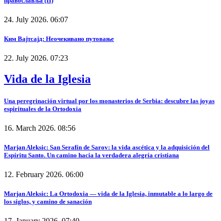
православља (II)
24. July 2026. 06:07
Ким Вајтсајд: Неочекивано путовање
22. July 2026. 07:23
Vida de la Iglesia
Una peregrinación virtual por los monasterios de Serbia: descubre las joyas
espirituales de la Ortodoxia
16. March 2026. 08:56
Marjan Aleksic: San Serafín de Sarov: la vida ascética y la adquisición del
Espíritu Santo. Un camino hacia la verdadera alegría cristiana
12. February 2026. 06:00
Marjan Aleksic: La Ortodoxia — vida de la Iglesia, inmutable a lo largo de
los siglos, y camino de sanación
17. January 2026. 07:40