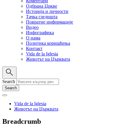
Коментари
Одбрана Цркве
Историја и личности
Тачка гледишта
Повратне информације
Видео
Инфографика
О нама
Политика коришћења
Контакт
Vida de la Iglesia
Животът на Църквата
Search
Vida de la Iglesia
Животът на Църквата
Breadcrumb