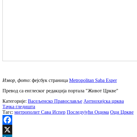
Извор, фото
: фејсбук страница
Metropolitan Saba Esper
Превод са енглеског редакција портала "Живот Цркве"
Категорије:
Васељенско Православље
Антиохијска црква
Тачка гледишта
Тагс:
митрополит Сава Испер
Последујући Оцима
Оци Цркве
Facebook