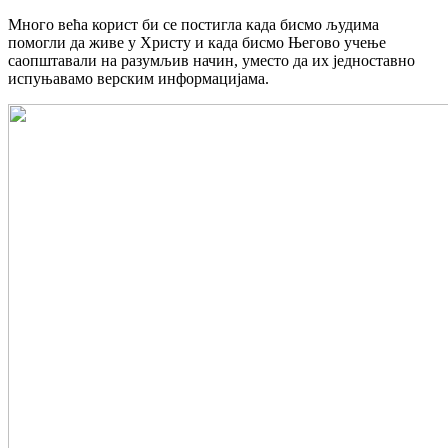
Много већа корист би се постигла када бисмо људима
помогли да живе у Христу и када бисмо Његово учење
саопштавали на разумљив начин, уместо да их једноставно
испуњавамо верским информацијама.