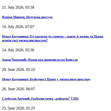
21. July 2026. 05:58
Илијан Минчев: Нечувена пресуда
16. July 2026. 07:07
Ненад Бадовинац: Од храмова до сервера – зашто је важно да Црква
штити свој дигитални простор?
14. July 2026. 05:36
Зоран Чворовић: Фанар као црквени ресор Брисела
29. June 2026. 05:10
Ненад Бадовинац: Безбедност Цркве у дигиталном простору
26. June 2026. 06:07
Слободан Антонић: Грађанистичка „реформа“ СПЦ
25. June 2026. 01:25