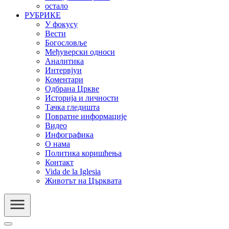
остало
РУБРИКЕ
У фокусу
Вести
Богословље
Међуверски односи
Аналитика
Интервјуи
Коментари
Одбрана Цркве
Историја и личности
Тачка гледишта
Повратне информације
Видео
Инфографика
О нама
Политика коришћења
Контакт
Vida de la Iglesia
Животът на Църквата