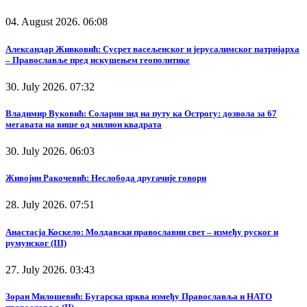
04. August 2026. 06:08
Александар Живковић: Сусрет васељенског и јерусалимског патријарха
– Православље пред искушењем геополитике
30. July 2026. 07:32
Владимир Вуковић: Соларни зид на путу ка Острогу: дозвола за 67
мегавата на више од милион квадрата
30. July 2026. 06:03
Живојин Ракочевић: Неслобода другачије говори
28. July 2026. 07:51
Анастасја Коскело: Молдавски православни свет – између руског и
румунског (III)
27. July 2026. 03:43
Зоран Милошевић: Бугарска црква између Православља и НАТО