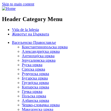
Skip to main content
Header Category Menu
Vida de la Iglesia
Животът на Църквата
Васељенско Православље
Константинопољска црква
Александријска црква
Антиохијска црква
Јерусалимска црква
Руска црква
Српска црква
Румунска црква
Бугарска црква
Грузијска црква
Кипарска црква
Грчка црква
Пољска црква
Албанска црква
Чешко-словачка црква
Македонска црква