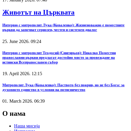
Животът на Църквата
Интервю с митрополит Лука (Коваленко): Жизненоважно е поместните
църкви да започнат сериозен, честен и системен диалог
25. June 2026. 09:24
Интервю с митрополит Теодосий (Снигирьов): Няколко Поместни
православни църкви предлагат достойно място за провеждане на
истински Всеправославен събор
19. April 2026. 12:15
Митрополит Лука (Коваленко): Паството без покрив, но не без Бога: за
духовното единство в условия на потисничество
01. March 2026. 06:39
О нама
Наша мисија