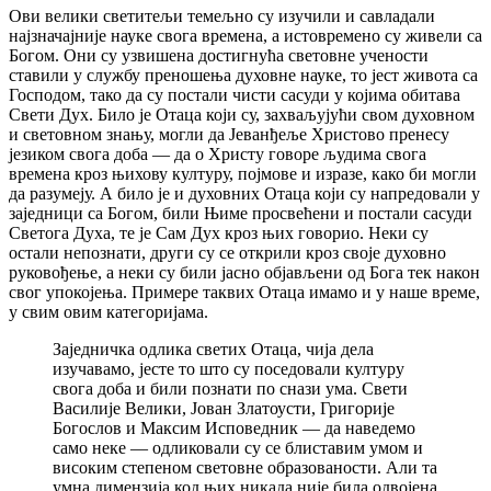
Ови велики светитељи темељно су изучили и савладали
најзначајније науке свога времена, а истовремено су живели са
Богом. Они су узвишена достигнућа световне учености
ставили у службу преношења духовне науке, то јест живота са
Господом, тако да су постали чисти сасуди у којима обитава
Свети Дух. Било је Отаца који су, захваљујући свом духовном
и световном знању, могли да Јеванђеље Христово пренесу
језиком свога доба — да о Христу говоре људима свога
времена кроз њихову културу, појмове и изразе, како би могли
да разумеју. А било је и духовних Отаца који су напредовали у
заједници са Богом, били Њиме просвећени и постали сасуди
Светога Духа, те је Сам Дух кроз њих говорио. Неки су
остали непознати, други су се открили кроз своје духовно
руковођење, а неки су били јасно објављени од Бога тек након
свог упокојења. Примере таквих Отаца имамо и у наше време,
у свим овим категоријама.
Заједничка одлика светих Отаца, чија дела
изучавамо, јесте то што су поседовали културу
свога доба и били познати по снази ума. Свети
Василије Велики, Јован Златоусти, Григорије
Богослов и Максим Исповедник — да наведемо
само неке — одликовали су се блиставим умом и
високим степеном световне образованости. Али та
умна димензија код њих никада није била одвојена