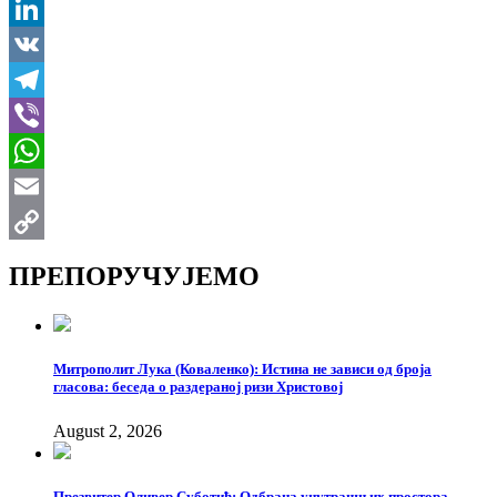
X
LinkedIn
VK
Telegram
Viber
WhatsApp
Email
Copy
ПРЕПОРУЧУЈЕМО
Link
Митрополит Лука (Коваленко): Истина не зависи од броја
гласова: беседа о раздераној ризи Христовој
August 2, 2026
Презвитер Оливер Суботић: Одбрана унутрашњих простора