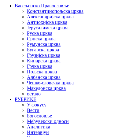
Васељенско Православље
Константинопољска црква
Александријска црква
Антиохијска црква
Јерусалимска црква
Руска црква
Српска црква
Румунска црква
Бугарска црква
Грузијска црква
Кипарска црква
Грчка црква
Пољска црква
Албанска црква
Чешко-словачка црква
Македонска црква
остало
РУБРИКЕ
У фокусу
Вести
Богословље
Међуверски односи
Аналитика
Интервјуи