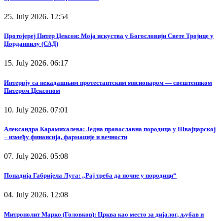
25. July 2026. 12:54
Протојереј Питер Џексон: Моја искуства у Богословији Свете Тројице у
Џорданвилу (САД)
15. July 2026. 06:17
Интервју са некадашњим протестантским мисионаром — свештеником
Питером Џексоном
10. July 2026. 07:01
Александра Карамихалева: Једна православна породица у Швајцарској
– између финансија, фармације и вечности
07. July 2026. 05:08
Попадија Габријела Луга: „Рај треба да почне у породици“
04. July 2026. 12:08
Митрополит Марко (Головков): Црква као место за дијалог, љубав и