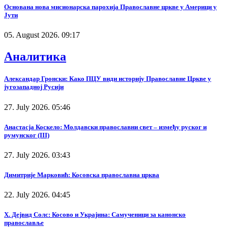
Основана нова мисионарска парохија Православне цркве у Америци у
Јути
05. August 2026. 09:17
Аналитика
Александар Гронски: Како ПЦУ види историју Православне Цркве у
југозападној Русији
27. July 2026. 05:46
Анастасја Коскело: Молдавски православни свет – између руског и
румунског (III)
27. July 2026. 03:43
Димитрије Марковић: Косовска православна црква
22. July 2026. 04:45
Х. Дејвид Солс: Косово и Украјина: Самученици за канонско
православље