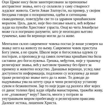
Оци Цркве нису били заинтересовани за преношење
апстрактног знања, него су силазили у саму стварност
људског живота. Свети Јован Златоусти, на пример, у својим
беседама говори о позориштима, одећи и ситницама
свакодневице, повезујући све то са здравим хришћанским
моралом. Циљ, дакле, није био писање књига, већ вођење
људи ка пуноћи Христовог узраста. Онај ко чита Јеванђеље
може га и погрешно разумети; зато је неопходно његово
тумачење, како би верници могли да га живе.
Ментални склоп савременог човека постао је више усмерен ка
знању него ка животу по њему. Савремени човек приступа
Богу умом, а не срцем. Школе вере и богословља одувек су
постојале, а проповед је од самих почетака хришћанства била
саставни део богослужења. Грешка, међутим, није у тражењу
религијског знања, већ у његовом тражењу без бриге за
примену и животно искуство. Данашњи верници, услед лаке
доступности информација, подложни су искушењу да више
траже религијско знање него да га живе. То доводи до
надувавања ума на штету срца и чини религијску установу
сувом и безживотном. Зар то није један од разлога због којих
се данас толики број људи обраћа манастирима, тражећи живу,
а не „упаковану“ веру? Заиста, многи у потрази за
унутрашњим миром прибегавају и религијским праксама
Далеког истока, лишеним Христа.