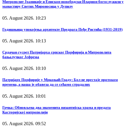
Митрополит Јоаникије и Епископ новобрдски Иларион богослужили у
манастиру Светих Мироносица у Дупилу
05. August 2026. 10:23
Годишњица упокојења архитекте Предрага Пеђе Ристића (1931-2019)
05. August 2026. 10:13
Срдачан сусрет Патријарха српског Порфирија и Митрополита
бањалучког Јефрема
05. August 2026. 10:10
Патријарх Порфирије у Мркоњић Граду: Бол не престаје протоком
времена, а наша је обавеза да се сећамо страдалих
05. August 2026. 10:01
Грчка: Обновљена два знаменита византијска храма и предата
Касторијској митрополији
05. August 2026. 09:52