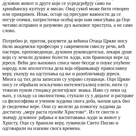
духовни живот и друге који се усредсређују само на
хришћанску културу и мисао. Овај сукоб може бити отворен
или прикривен. Ипак, остаје од пресудне важности да се
негује отачки, патристички осећај који нам омогућава да Оце
читамо исправно и разумемо дух њиховог приступа, а не само
слово.
Потребно је, притом, разумети да већина Отаца Цркве нису
били академски професори у савременом смислу речи, већ
пастири, проповедници, духовни руководитељи, лекари душе
који су лечили духовне болести људи, или браниоци вере од
јереси. Већи део њихових списа чине беседе и поуке упућене
народу, или апологетска дела која објашњавају православну
веру, указују на одступања од ње и разобличавају јереси.
Многа од тих дела записали су управо слушаоци. Оци Цркве
нису се обраћали искључиво интелектуалној елити, нити су
тежили пуком стицању религијског знања. Иако су неки од
њих, у складу са околностима, ступали су у дијалог и расправе
са философима и ученим људима свога доба, њихов циљ био
је сведочење вере. Они су желели да помогну људима да
достигну „меру раста пуноће Христове“. Из те свести о
значају духовног рађања и васпитавања људи за живот у
Христу, Оци су бранили веру, тумачили Свето Писмо и
одговарали на изазове свога времена.