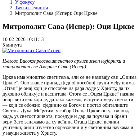
У фокусу
Тачка гледишта
Митрополит Сава (Испер): Оци Цркве
Митрополит Сава (Испер): Оци Цркве
10-02-2026 10:11:13
5 минута
Његово Високопреосвештенство архиепископ њујоршки и
митрополит све Америке Сава (Испер)
Црква има мноштво светитеља, али се не називају сви „Оцима
Цркве“. Ово звање припада једној посебној групи међу њима.
„Отац“ је онај који је способан да рађа људе у Христу, да их
духовно обликује и васпитава. Стога се „Оцем Цркве“ назива
онај светитељ који је, да тако кажемо, испунио меру светости
— који се обожио, сјединио са Богом и постао обиталиште
Светога Духа. Међутим, у сабор Отаца Цркве он улази онда
када, уз светост живота, поседује и дар да поучава и брани
веру. Зато запажамо да су већина Отаца Цркве, велики
учитељи, били изузетно образовани и у световним наукама и
у науци живота у Христу.