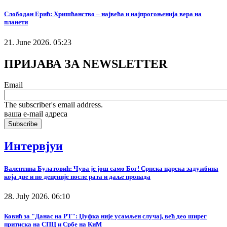
Слободан Ерић: Хришћанство – највећа и најпрогоњенија вера на
планети
21. June 2026. 05:23
ПРИЈАВА ЗА NEWSLETTER
Email
The subscriber's email address.
ваша е-mail адреса
Интервјуи
Валентина Булатовић: Чува је још само Бог! Српска царска задужбина
која две и по деценије после рата и даље пропада
28. July 2026. 06:10
Ковић за "Данас на РТ": Џуфка није усамљен случај, већ део ширег
притиска на СПЦ и Србе на КиМ