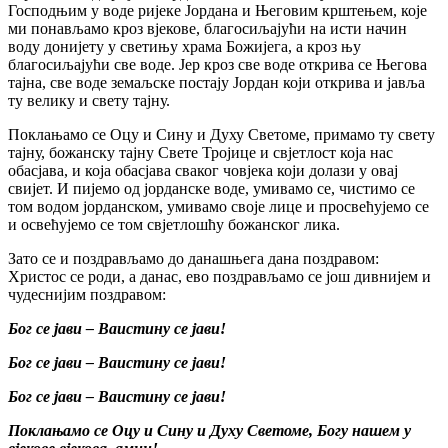
Господњим у воде ријеке Јордана и Његовим крштењем, које
ми понављамо кроз вјекове, благосиљајући на исти начин
воду донијету у светињу храма Божијега, а кроз њу
благосиљајући све воде. Јер кроз све воде открива се Његова
тајна, све воде земаљске постају Јордан који открива и јавља
ту велику и свету тајну.
Поклањамо се Оцу и Сину и Духу Светоме, примамо ту свету
тајну, божанску тајну Свете Тројице и свјетлост која нас
обасјава, и која обасјава сваког човјека који долази у овај
свијет. И пијемо од јорданске воде, умивамо се, чистимо се
том водом јорданском, умивамо своје лице и просвећујемо се
и освећујемо се том свјетлошћу божанског лика.
Зато се и поздрављамо до данашњега дана поздравом:
Христос се роди, а данас, ево поздрављамо се још дивнијем и
чудеснијим поздравом:
Бог се јави – Ваистину се јави!
Бог се јави – Ваистину се јави!
Бог се јави – Ваистину се јави!
Поклањамо се Оцу и Сину и Духу Светоме, Богу нашем у