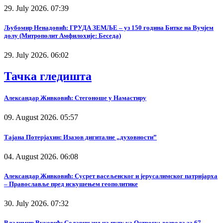
29. July 2026. 07:39
Љубомир Ненадовић: ГРУДА ЗЕМЉЕ – уз 150 година Битке на Вучјем
долу (Митрополит Амфилохије: Беседа)
29. July 2026. 06:02
Тачка гледишта
Александар Живковић: Стегоноше у Намастиру
09. August 2026. 05:57
Тајана Потерјахин: Изазов дигиталне „духовности”
04. August 2026. 06:08
Александар Живковић: Сусрет васељенског и јерусалимског патријарха
– Православље пред искушењем геополитике
30. July 2026. 07:32
Владимир Вуковић: Соларни зид на путу ка Острогу: дозвола за 67