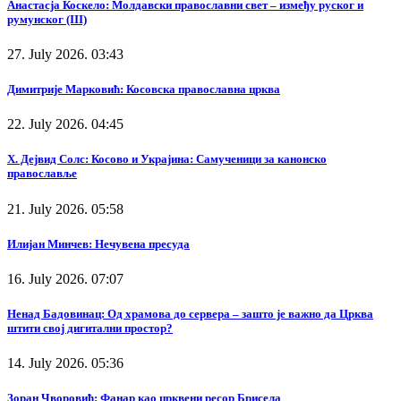
Анастасја Коскело: Молдавски православни свет – између руског и
румунског (III)
27. July 2026. 03:43
Димитрије Марковић: Косовска православна црква
22. July 2026. 04:45
Х. Дејвид Солс: Косово и Украјина: Самученици за канонско
православље
21. July 2026. 05:58
Илијан Минчев: Нечувена пресуда
16. July 2026. 07:07
Ненад Бадовинац: Од храмова до сервера – зашто је важно да Црква
штити свој дигитални простор?
14. July 2026. 05:36
Зоран Чворовић: Фанар као црквени ресор Брисела