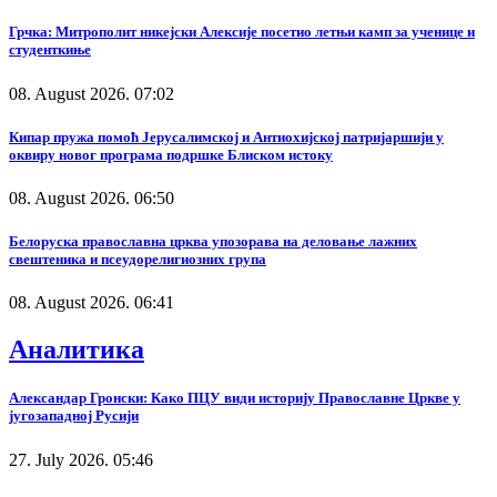
Грчка: Митрополит никејски Алексије посетио летњи камп за ученице и
студенткиње
08. August 2026. 07:02
Кипар пружа помоћ Јерусалимској и Антиохијској патријаршији у
оквиру новог програма подршке Блиском истоку
08. August 2026. 06:50
Белоруска православна црква упозорава на деловање лажних
свештеника и псеудорелигиозних група
08. August 2026. 06:41
Аналитика
Александар Гронски: Како ПЦУ види историју Православне Цркве у
југозападној Русији
27. July 2026. 05:46