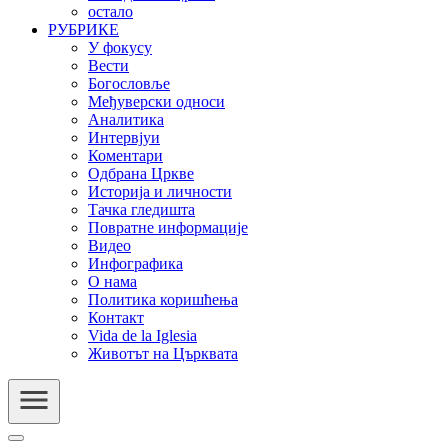
остало
РУБРИКЕ
У фокусу
Вести
Богословље
Међуверски односи
Аналитика
Интервјуи
Коментари
Одбрана Цркве
Историја и личности
Тачка гледишта
Повратне информације
Видео
Инфографика
О нама
Политика коришћења
Контакт
Vida de la Iglesia
Животът на Църквата