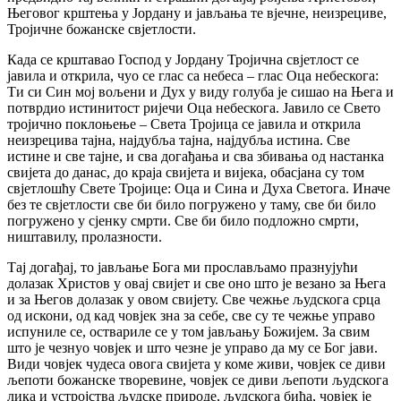
Његовог крштења у Јордану и јављања те вјечне, неизрециве,
Тројичне божанске свјетлости.
Када се крштавао Господ у Јордану Тројична свјетлост се
јавила и открила, чуо се глас са небеса – глас Оца небескога:
Ти си Син мој вољени и Дух у виду голуба је сишао на Њега и
потврдио истинитост ријечи Оца небескога. Јавило се Свето
тројично поклоњење – Света Тројица се јавила и открила
неизрецива тајна, најдубља тајна, најдубља истина. Све
истине и све тајне, и сва догађања и сва збивања од настанка
свијета до данас, до краја свијета и вијека, обасјана су том
свјетлошћу Свете Тројице: Оца и Сина и Духа Светога. Иначе
без те свјетлости све би било погружено у таму, све би било
погружено у сјенку смрти. Све би било подложно смрти,
ништавилу, пролазности.
Тај догађај, то јављање Бога ми прослављамо празнујући
долазак Христов у овај свијет и све оно што је везано за Њега
и за Његов долазак у овом свијету. Све чежње људскога срца
од искони, од кад човјек зна за себе, све су те чежње управо
испуниле се, оствариле се у том јављању Божијем. За свим
што је чезнуо човјек и што чезне је управо да му се Бог јави.
Види човјек чудеса овога свијета у коме живи, човјек се диви
љепоти божанске творевине, човјек се диви љепоти људскога
лика и устројства људске природе, људскога бића, човјек је