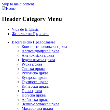
Skip to main content
Header Category Menu
Vida de la Iglesia
Животът на Църквата
Васељенско Православље
Константинопољска црква
Александријска црква
Антиохијска црква
Јерусалимска црква
Руска црква
Српска црква
Румунска црква
Бугарска црква
Грузијска црква
Кипарска црква
Грчка црква
Пољска црква
Албанска црква
Чешко-словачка црква
Македонска црква