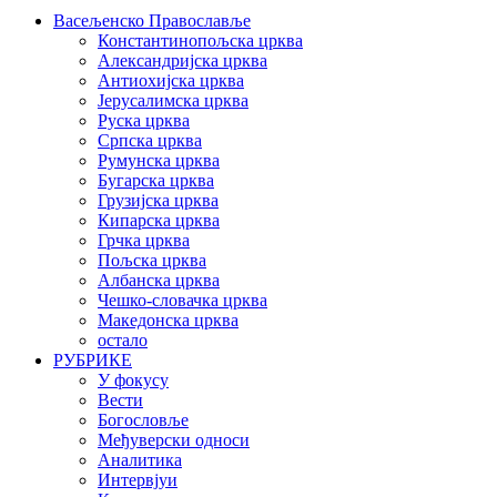
Васељенско Православље
Константинопољска црква
Александријска црква
Антиохијска црква
Јерусалимска црква
Руска црква
Српска црква
Румунска црква
Бугарска црква
Грузијска црква
Кипарска црква
Грчка црква
Пољска црква
Албанска црква
Чешко-словачка црква
Македонска црква
остало
РУБРИКЕ
У фокусу
Вести
Богословље
Међуверски односи
Аналитика
Интервјуи