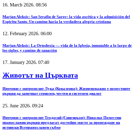
16. March 2026. 08:56
Marjan Aleksic: San Serafín de Sarov: la vida ascética y la adquisición del
Espíritu Santo. Un camino hacia la verdadera alegría cristiana
12. February 2026. 06:00
Marjan Aleksic: La Ortodoxia — vida de la Iglesia, inmutable a lo largo de
los siglos, y camino de sanación
17. January 2026. 07:40
Животът на Църквата
Интервю с митрополит Лука (Коваленко): Жизненоважно е поместните
църкви да започнат сериозен, честен и системен диалог
25. June 2026. 09:24
Интервю с митрополит Теодосий (Снигирьов): Няколко Поместни
православни църкви предлагат достойно място за провеждане на
истински Всеправославен събор