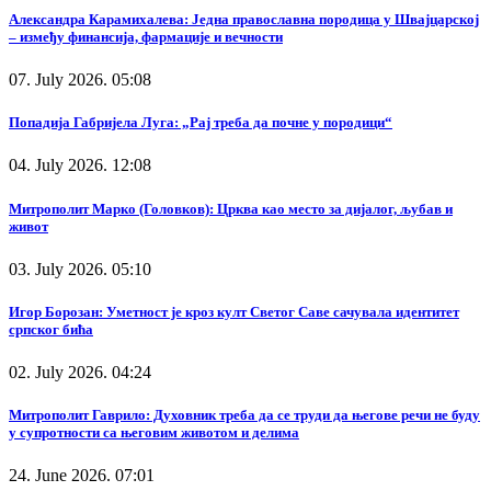
Александра Карамихалева: Једна православна породица у Швајцарској
– између финансија, фармације и вечности
07. July 2026. 05:08
Попадија Габријела Луга: „Рај треба да почне у породици“
04. July 2026. 12:08
Митрополит Марко (Головков): Црква као место за дијалог, љубав и
живот
03. July 2026. 05:10
Игор Борозан: Уметност је кроз култ Светог Саве сачувала идентитет
српског бића
02. July 2026. 04:24
Митрополит Гаврило: Духовник треба да се труди да његове речи не буду
у супротности са његовим животом и делима
24. June 2026. 07:01