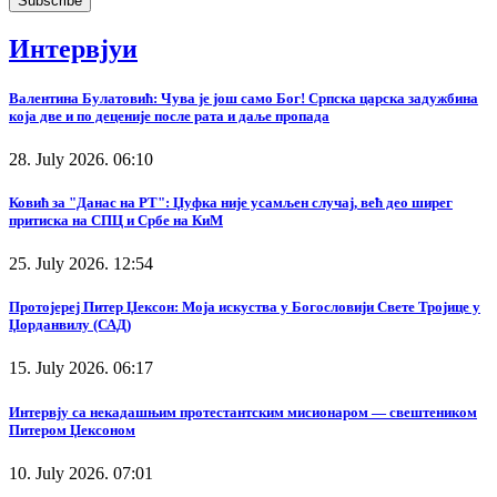
Интервјуи
Валентина Булатовић: Чува је још само Бог! Српска царска задужбина
која две и по деценије после рата и даље пропада
28. July 2026. 06:10
Ковић за "Данас на РТ": Џуфка није усамљен случај, већ део ширег
притиска на СПЦ и Србе на КиМ
25. July 2026. 12:54
Протојереј Питер Џексон: Моја искуства у Богословији Свете Тројице у
Џорданвилу (САД)
15. July 2026. 06:17
Интервју са некадашњим протестантским мисионаром — свештеником
Питером Џексоном
10. July 2026. 07:01