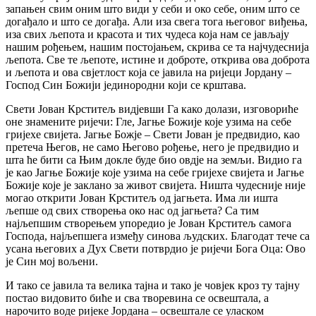
запањен свим оним што види у себи и око себе, оним што се
догађало и што се догађа. Али иза свега тога његовог виђења,
иза свих љепота и красота и тих чудеса која нам се јављају
нашим рођењем, нашим постојањем, скрива се та најчудеснија
љепота. Све те љепоте, истине и доброте, открива ова доброта
и љепота и ова свјетлост која се јавила на ријеци Јордану –
Господ Син Божији јединородни који се крштава.
Свети Јован Крститељ видјевши Га како долази, изговориће
оне знамените ријечи: Гле, Јагње Божије које узима на себе
гријехе свијета. Јагње Божје – Свети Јован је предвидио, као
претеча Његов, не само Његово рођење, него је предвидио и
шта ће бити са Њим докле буде био овдје на земљи. Видио га
је као Јагње Божије које узима на себе гријехе свијета и Јагње
Божије које је заклано за живот свијета. Ништа чудесније није
могао открити Јован Крститељ од јагњета. Има ли ишта
љепше од свих створења око нас од јагњета? Са тим
најљепшим створењем упоредио је Јован Крститељ самога
Господа, најљепшега између синова људских. Благодат тече са
усана његових а Дух Свети потврдио је ријечи Бога Оца: Ово
је Син мој вољени.
И тако се јавила та велика тајна и тако је човјек кроз ту тајну
постао видовито биће и сва творевина се освештала, а
нарочито воде ријеке Јордана – освештале се уласком