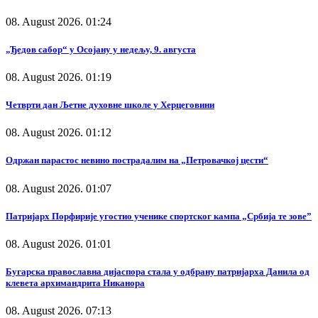
08. August 2026. 01:24
„Ђедов сабор“ у Осојану у недељу, 9. августа
08. August 2026. 01:19
Четврти дан Љетне духовне школе у Херцеговини
08. August 2026. 01:12
Одржан парастос невино пострадалим на „Петровачкој цести“
08. August 2026. 01:07
Патријарх Порфирије угостио ученике спортског кампа „Србија те зове”
08. August 2026. 01:01
Бугарска православна дијаспора стала у одбрану патријарха Данила од
клевета архимандрита Никанора
08. August 2026. 07:13