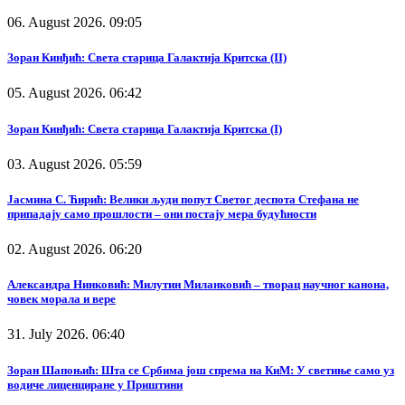
06. August 2026. 09:05
Зоран Кинђић: Света старица Галактија Критска (II)
05. August 2026. 06:42
Зоран Кинђић: Света старица Галактија Критска (I)
03. August 2026. 05:59
Јасмина С. Ћирић: Велики људи попут Светог деспота Стефана не
припадају само прошлости – они постају мера будућности
02. August 2026. 06:20
Александра Нинковић: Милутин Миланковић – творац научног канона,
човек морала и вере
31. July 2026. 06:40
Зоран Шапоњић: Шта се Србима још спрема на КиМ: У светиње само уз
водиче лиценциране у Приштини