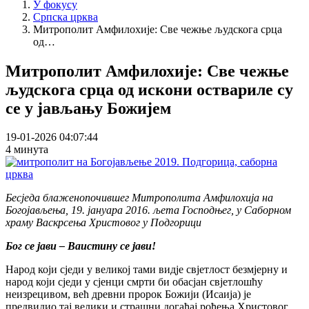
У фокусу
Српска црква
Митрополит Амфилохије: Све чежње људскога срца
од…
Митрополит Амфилохије: Све чежње
људскога срца од искони оствариле су
се у јављању Божијем
19-01-2026 04:07:44
4 минута
Бесједа блаженопочившег Митрополита Амфилохија на
Богојављења, 19. јануара 2016. љета Господњег, у Саборном
храму Васкрсења Христовог у Подгорици
Бог се јави – Ваистину се јави!
Народ који сједи у великој тами видје свјетлост безмјерну и
народ који сједи у сјенци смрти би обасјан свјетлошћу
неизрецивом, већ древни пророк Божији (Исаија) је
предвидио тај велики и страшни догађај рођења Христовог,