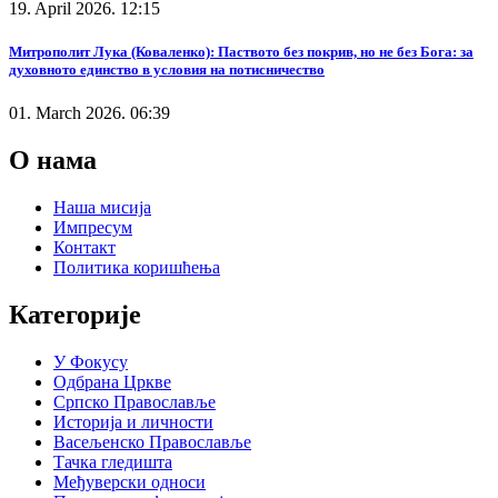
19. April 2026. 12:15
Митрополит Лука (Коваленко): Паството без покрив, но не без Бога: за
духовното единство в условия на потисничество
01. March 2026. 06:39
О нама
Наша мисија
Импресум
Контакт
Политика коришћења
Категорије
У Фокусу
Одбрана Цркве
Српско Православље
Историја и личности
Васељенско Православље
Тачка гледишта
Међуверски односи