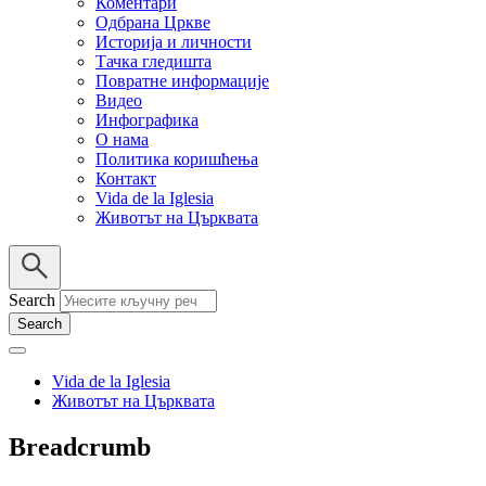
Коментари
Одбрана Цркве
Историја и личности
Тачка гледишта
Повратне информације
Видео
Инфографика
О нама
Политика коришћења
Контакт
Vida de la Iglesia
Животът на Църквата
Search
Vida de la Iglesia
Животът на Църквата
Breadcrumb