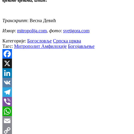
вјекове вјекова, амин!
Транскрипт
: Весна Девић
Извор
:
mitropolija.com
,
фото
:
svetigora.com
Категорије:
Богословље
Српска црква
Тагс:
Митрополит Амфилохије
Богојављење
Facebook
X
LinkedIn
VK
Telegram
Viber
WhatsApp
Email