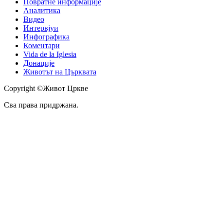
Повратне информације
Аналитика
Видео
Интервјуи
Инфографика
Коментари
Vida de la Iglesia
Донације
Животът на Църквата
Copyright ©Живот Цркве
Сва права придржана.