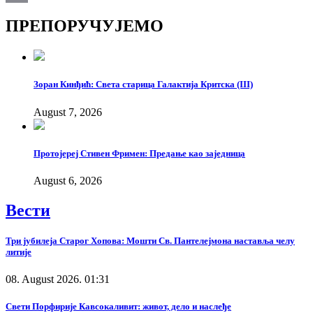
Copy
ПРЕПОРУЧУЈЕМО
Link
Зоран Кинђић: Света старица Галактија Критска (III)
August 7, 2026
Протојереј Стивен Фримен: Предање као заједница
August 6, 2026
Вести
Три јубилеја Старог Хопова: Мошти Св. Пантелејмона наставља челу
литије
08. August 2026. 01:31
Свети Порфирије Кавсокаливит: живот, дело и наслеђе