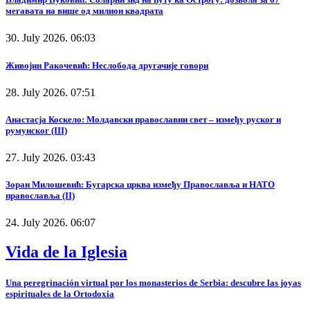
мегавата на више од милион квадрата
30. July 2026. 06:03
Живојин Ракочевић: Неслобода другачије говори
28. July 2026. 07:51
Анастасја Коскело: Молдавски православни свет – између руског и
румунског (III)
27. July 2026. 03:43
Зоран Милошевић: Бугарска црква између Православља и НАТО
православља (II)
24. July 2026. 06:07
Vida de la Iglesia
Una peregrinación virtual por los monasterios de Serbia: descubre las joyas
espirituales de la Ortodoxia