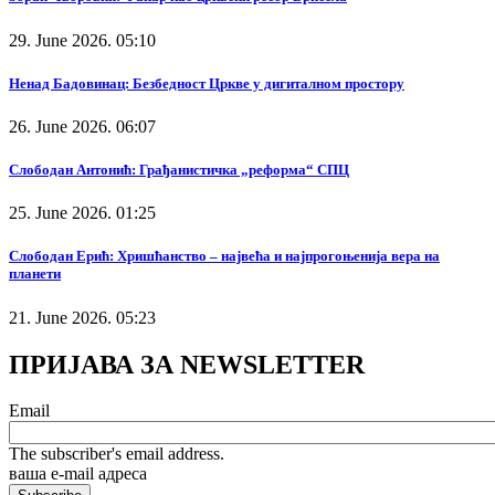
29. June 2026. 05:10
Ненад Бадовинац: Безбедност Цркве у дигиталном простору
26. June 2026. 06:07
Слободан Антонић: Грађанистичка „реформа“ СПЦ
25. June 2026. 01:25
Слободан Ерић: Хришћанство – највећа и најпрогоњенија вера на
планети
21. June 2026. 05:23
ПРИЈАВА ЗА NEWSLETTER
Email
The subscriber's email address.
ваша е-mail адреса