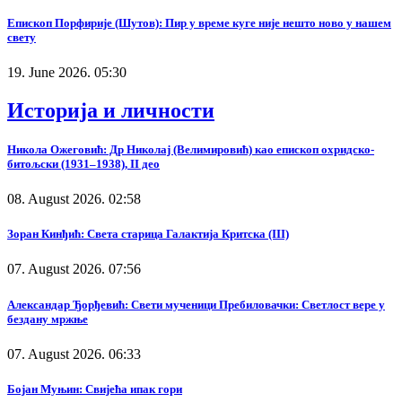
Епископ Порфирије (Шутов): Пир у време куге није нешто ново у нашем
свету
19. June 2026. 05:30
Историја и личности
Никола Ожеговић: Др Николај (Велимировић) као епископ охридско-
битољски (1931–1938), II део
08. August 2026. 02:58
Зоран Кинђић: Света старица Галактија Критска (III)
07. August 2026. 07:56
Александар Ђорђевић: Свети мученици Пребиловачки: Светлост вере у
бездану мржње
07. August 2026. 06:33
Бојан Муњин: Свијећа ипак гори