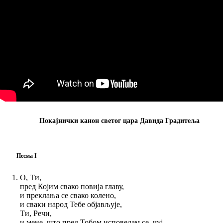
Покајнички канон светог цара Давида Градитеља
Песма I
О, Ти,
пред Којим свако повија главу,
и преклања се свако колено,
и сваки народ Тебе објављује,
Ти, Речи,
и мене, што пред Тобом исповедам се, чуј.