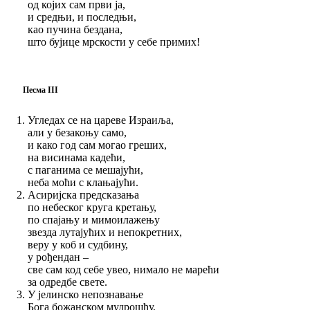
од којих сам први ја,
и средњи, и последњи,
као пучина бездана,
што бујице мрскости у себе примих!
Песма III
Угледах се на цареве Израиља,
али у безакоњу само,
и како год сам могао греших,
на висинама кадећи,
с паганима се мешајући,
неба моћи с клањајући.
Асиријска предсказања
по небеског круга кретању,
по спајању и мимоилажењу
звезда лутајућих и непокретних,
веру у коб и судбину,
у рођендан –
све сам код себе увео, нимало не марећи
за одредбе свете.
У јелинско непознавање
Бога божанском мудрошћу,