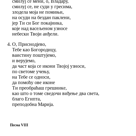
смилуј се мени, о, Владару,
смилуј се, не суди у гресима,
злодела моја не помињи,
на осуди на бездан паклени,
јер Ти си Бог покајника,
које над васељеном узносе
небески Твоји анђели.
О, Приснодјево,
Тебе као Богородицу,
ваистину поштујемо,
и верујемо,
да част која се икони Твојој узноси,
по светоме учењу,
на Тебе се односи,
да помоћу ове иконе
Ти преобраћаш грешнике,
као што о томе сведочи виђење два света,
благо Египта,
преподобна Марија.
Песма VIII