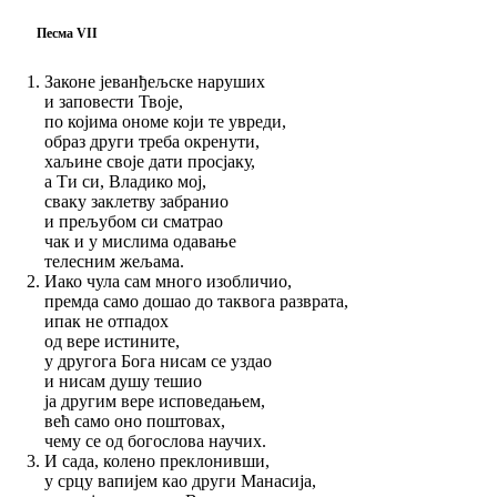
Песма VII
Законе јеванђељске наруших
и заповести Твоје,
по којима ономе који те увреди,
образ други треба окренути,
хаљине своје дати просјаку,
а Ти си, Владико мој,
сваку заклетву забранио
и прељубом си сматрао
чак и у мислима одавање
телесним жељама.
Иако чула сам много изобличио,
премда само дошао до таквога разврата,
ипак не отпадох
од вере истините,
у другога Бога нисам се уздао
и нисам душу тешио
ја другим вере исповедањем,
већ само оно поштовах,
чему се од богослова научих.
И сада, колено преклонивши,
у срцу вапијем као други Манасија,