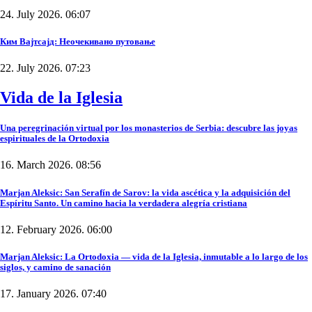
24. July 2026. 06:07
Ким Вајтсајд: Неочекивано путовање
22. July 2026. 07:23
Vida de la Iglesia
Una peregrinación virtual por los monasterios de Serbia: descubre las joyas
espirituales de la Ortodoxia
16. March 2026. 08:56
Marjan Aleksic: San Serafín de Sarov: la vida ascética y la adquisición del
Espíritu Santo. Un camino hacia la verdadera alegría cristiana
12. February 2026. 06:00
Marjan Aleksic: La Ortodoxia — vida de la Iglesia, inmutable a lo largo de los
siglos, y camino de sanación
17. January 2026. 07:40