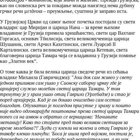
као ни словенска реч за покајање можда наизглед нема дубину
грчке речи μετάνοια – преумљење, суштина је заправо иста.
У Грузијској Цркви од самог њеног почетка постојали су свети
владари: цар Миријан и царица Нана – за време њихове
владавине је Грузија примила хришћанство, свети цар Вахтанг
Горгасал, оснивач Тбилисија, света великомученица царица
Шушаник, свети Арчил Кахетински, свети Луарсаб II
Карталински. света великомученица царица Кетеван, света
благоверна царица Тамара чија се владавина у Грузији помиње
као „Златни век“.
О томе каква је била велика царица сведоче речи из сећања
владике Михаила (Гавричидзеа): "
Још док сам живео у свету
једном приликом сам ушао у Сионску саборну цркву где је
архијереј служио молебан светој царици Тамари. У том
тренутку је у храм ушао отац Гаврило (Ургебадзе) и стао је
поред архијереја. Кад је он дошао очигледно сам осетио
благодат. Обухватио је погледом присутне у храму и пошто
није видео одговарајуће поштовање према светој царици Тамари
попео са на амвон и обратио се верницима: 'Начините
метанију! Како то стојите пред тако великом светицом за
време молебана?!' Људи су клекли на колена и отац Гаврило је
такође клекао плачући: 'Боса је ишла пред војском, постила је,
даноноћно се молила за победу над непријатељима, а ви чак