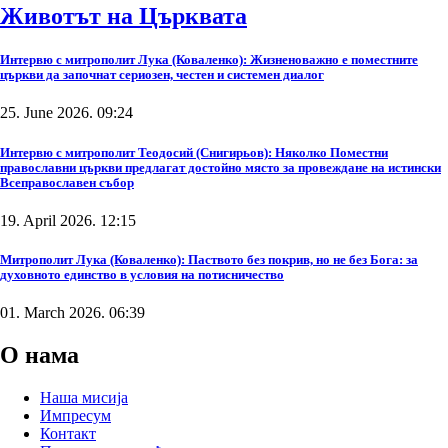
Животът на Църквата
Интервю с митрополит Лука (Коваленко): Жизненоважно е поместните
църкви да започнат сериозен, честен и системен диалог
25. June 2026. 09:24
Интервю с митрополит Теодосий (Снигирьов): Няколко Поместни
православни църкви предлагат достойно място за провеждане на истински
Всеправославен събор
19. April 2026. 12:15
Митрополит Лука (Коваленко): Паството без покрив, но не без Бога: за
духовното единство в условия на потисничество
01. March 2026. 06:39
О нама
Наша мисија
Импресум
Контакт