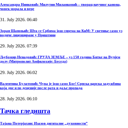
Александра Нинковић: Милутин Миланковић – творац научног канона,
човек морала и вере
31. July 2026. 06:40
Зоран Шапоњић: Шта се Србима још спрема на КиМ: У светиње само уз
водиче лиценциране у Приштини
29. July 2026. 07:39
Љубомир Ненадовић: ГРУДА ЗЕМЉЕ – уз 150 година Битке на Вучјем
долу (Митрополит Амфилохије: Беседа)
29. July 2026. 06:02
Валентина Булатовић: Чува је још само Бог! Српска царска задужбина
која две и по деценије после рата и даље пропада
28. July 2026. 06:10
Тачка гледишта
Тајана Потерјахин: Изазов дигиталне „духовности”