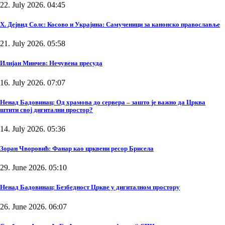
22. July 2026. 04:45
Х. Дејвид Солс: Косово и Украјина: Самученици за канонско православље
21. July 2026. 05:58
Илијан Минчев: Нечувена пресуда
16. July 2026. 07:07
Ненад Бадовинац: Од храмова до сервера – зашто је важно да Црква
штити свој дигитални простор?
14. July 2026. 05:36
Зоран Чворовић: Фанар као црквени ресор Брисела
29. June 2026. 05:10
Ненад Бадовинац: Безбедност Цркве у дигиталном простору
26. June 2026. 06:07