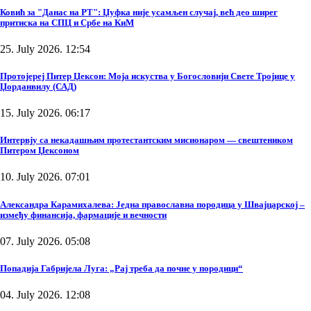
Ковић за "Данас на РТ": Џуфка није усамљен случај, већ део ширег
притиска на СПЦ и Србе на КиМ
25. July 2026. 12:54
Протојереј Питер Џексон: Моја искуства у Богословији Свете Тројице у
Џорданвилу (САД)
15. July 2026. 06:17
Интервју са некадашњим протестантским мисионаром — свештеником
Питером Џексоном
10. July 2026. 07:01
Александра Карамихалева: Једна православна породица у Швајцарској –
између финансија, фармације и вечности
07. July 2026. 05:08
Попадија Габријела Луга: „Рај треба да почне у породици“
04. July 2026. 12:08