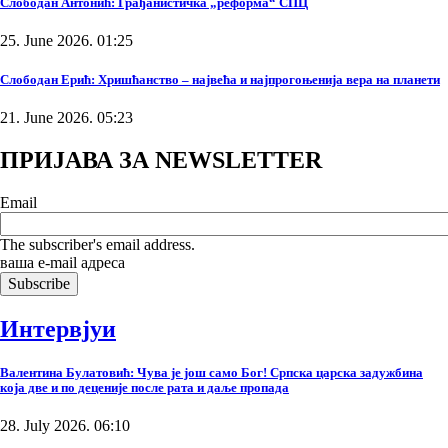
Слободан Антонић: Грађанистичка „реформа“ СПЦ
25. June 2026. 01:25
Слободан Ерић: Хришћанство – највећа и најпрогоњенија вера на планети
21. June 2026. 05:23
ПРИЈАВА ЗА NEWSLETTER
Email
The subscriber's email address.
ваша е-mail адреса
Интервјуи
Валентина Булатовић: Чува је још само Бог! Српска царска задужбина
која две и по деценије после рата и даље пропада
28. July 2026. 06:10