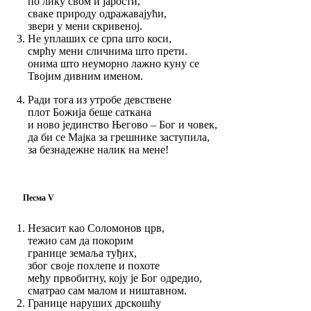
по лику свом и јарости,
сваке природу одражавајући,
звери у мени скривеној.
Не уплаших се српа што коси,
смрћу мени сличнима што прети.
онима што неуморно лажно куну се
Твојим дивним именом.
Ради тога из утробе девствене
плот Божија беше саткана
и ново јединство Његово – Бог и човек,
да би се Мајка за грешнике заступила,
за безнадежне налик на мене!
Песма V
Незасит као Соломонов црв,
тежио сам да покорим
границе земаља туђих,
због своје похлепе и похоте
међу првобитну, коју је Бог одредио,
сматрао сам малом и ништавном.
Границе наруших дрскошћу