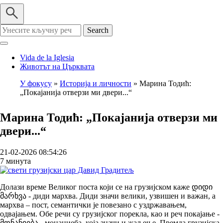
Search
Vida de la Iglesia
Животът на Църквата
У фокусу
Историја и личности
Марина Тодић:
„Покајанија отверзи ми двери...“
Breadcrumb
Марина Тодић: „Покајанија отверзи ми
двери...“
21-02-2026 08:54:26
7 минута
Долази време Великог поста који се на грузијском каже დიდი
მარხვა - диди мархва. Диди значи велики, узвишен и важан, а
мархва – пост, семантички је повезано с уздржавањем,
одвајањем. Обе речи су грузијског порекла, као и реч покајање -
მონანიება - монаниеба, која значи и жаљење. Премда грузијска,