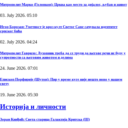
Митрополит Марко (Головков): Црква као место за дијалог, љубав и живот
03. July 2026. 05:10
Игор Борозан: Уметност је кроз култ Светог Саве сачувала идентитет
српског бића
02. July 2026. 04:24
Митрополит Гаврило: Духовник треба да се труди да његове речи не буду у
супротности са његовим животом и делима
24. June 2026. 07:01
Епископ Порфирије (Шутов): Пир у време куге није нешто ново у нашем
свету
19. June 2026. 05:30
Историја и личности
Зоран Кинђић: Света старица Галактија Критска (III)