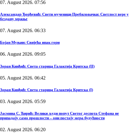
07. August 2026. 07:56
Александар Ђорђевић: Свети мученици Пребиловачки: Светлост вере у
бездану мржње
07. August 2026. 06:33
Бојан Муњин: Свијећа ипак гори
06. August 2026. 09:05
Зоран Кинђић: Света старица Галактија Критска (II)
05. August 2026. 06:42
Зоран Кинђић: Света старица Галактија Критска (I)
03. August 2026. 05:59
Јасмина С. Ћирић: Велики људи попут Светог деспота Стефана не
припадају само прошлости – они постају мера будућности
02. August 2026. 06:20