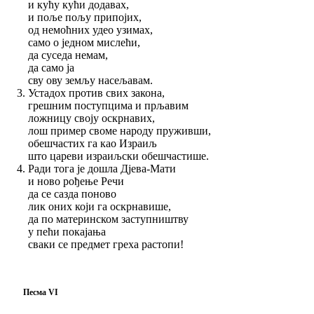
и кућу кући додавах,
и поље пољу припојих,
од немоћних удео узимах,
само о једном мислећи,
да суседа немам,
да само ја
сву ову земљу насељавам.
Устадох против свих закона,
грешним поступцима и прљавим
ложницу своју оскрнавих,
лош пример своме народу пруживши,
обешчастих га као Израиљ
што цареви израиљски обешчастише.
Ради тога је дошла Дјева-Мати
и ново рођење Речи
да се сазда поново
лик оних који га оскрнавише,
да по материнском заступништву
у пећи покајања
сваки се предмет греха растопи!
Песма VI