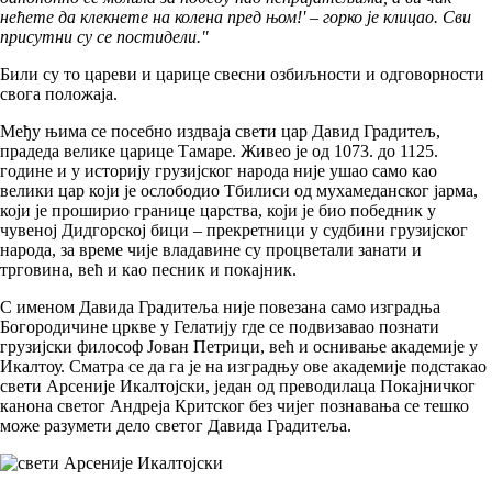
нећете да клекнете на колена пред њом!' – горко је клицао. Сви
присутни су се постидели."
Били су то цареви и царице свесни озбиљности и одговорности
свога положаја.
Међу њима се посебно издваја свети цар Давид Градитељ,
прадеда велике царице Тамаре. Живео је од 1073. до 1125.
године и у историју грузијског народа није ушао само као
велики цар који је ослободио Тбилиси од мухамеданског јарма,
који је проширио границе царства, који је био победник у
чувеној Дидгорској бици – прекретници у судбини грузијског
народа, за време чије владавине су процветали занати и
трговина, већ и као песник и покајник.
С именом Давида Градитеља није повезана само изградња
Богородичине цркве у Гелатију где се подвизавао познати
грузијски философ Јован Петрици, већ и оснивање академије у
Икалтоу. Сматра се да га је на изградњу ове академије подстакао
свети Арсеније Икалтојски, један од преводилаца Покајничког
канона светог Андреја Критског без чијег познавања се тешко
може разумети дело светог Давида Градитеља.