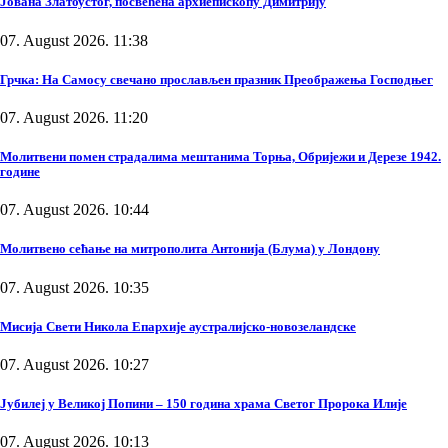
Јована Златоустог, посвећена архиепископу Димитрију
07. August 2026. 11:38
Грчка: На Самосу свечано прослављен празник Преображења Господњег
07. August 2026. 11:20
Молитвени помен страдалима мештанима Торња, Обријежи и Дерезе 1942.
године
07. August 2026. 10:44
Молитвено сећање на митрополита Антонија (Блума) у Лондону
07. August 2026. 10:35
Мисија Свети Никола Епархије аустралијско-новозеландске
07. August 2026. 10:27
Јубилеј у Великој Попини – 150 година храма Светог Пророка Илије
07. August 2026. 10:13