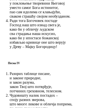
у поклоњење творевини Његовој
уместо самог Бога истинитог,
пао сам идолима се клањајући,
сваком страшћу својом необузданом.
Ради тога Богочовек постаде
Господ наш што изнад свега је,
како би у обличју људском
сва страдања наша искусио,
како би у ипостаси божанској
избављао кривице оне што верују
у Дјеву – Мајку Богородицу!
Песма IV
Разорих таблице писане,
и законе природне,
и закон разума,
закон Твој што потврђује,
потчиних греховном, телесном.
Чудовишту налик постадох –
споју разних зверова,
што многе ликове и обличја поприма,