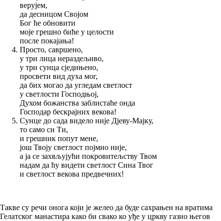
верујем,
да десницом Својом
Бог ће обновити
моје грешно биће у целости
после покајања!
Просто, савршено,
у три лица нераздељиво,
у три сунца сједињено,
просвети вид духа мог,
да бих могао да угледам светлост
у светлости Господњој,
Духом божанства заблистаће онда
Господар бескрајних векова!
Сунце до сада видело није Дјеву-Мајку,
то само си Ти,
и грешник попут мене,
још Твоју светлост појмио није,
а ја се захвљујући покровитељству Твом
надам да ћу видети светлост Сина Твог
и светлост векова предвечних!
Такве су речи онога који је желео да буде сахрањен на вратима
Гелатског манастира како би свако ко уђе у цркву газио његов