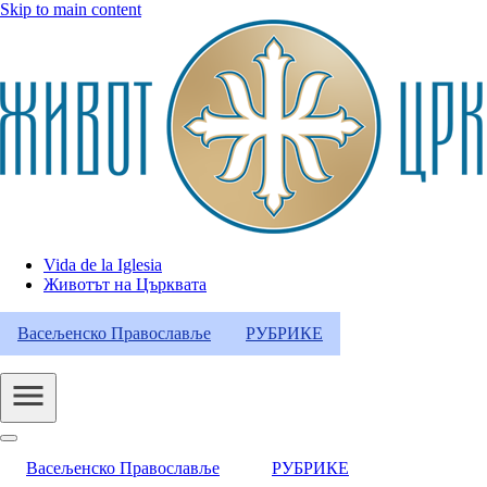
Skip to main content
Vida de la Iglesia
Животът на Църквата
Header
Category
Васељенско Православље
РУБРИКЕ
Menu
Васељенско Православље
РУБРИКЕ