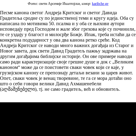
Фото
: свети Арсеније Икалтојски,
извор
:
karibche.ge
Песме канона светог Андреја Критског и светог Давида
Градитеља сродне су по јединственој теми и кругу идеја. Оба су
написана по мотивима 50. псалма и у оба се њихови аутори
исповедају пред Господом и жале због грехова које су починили,
те се уздају у благост и милосрђе Божје. Ипак, треба истаћи да се
конкретна подударност у ова два канона ретко среће. Код
Андреја Критског се наводи много важних догађаја из Старог и
Новог завета, док свети Давид Градитељ пажњу задржава на
другим догађајима библијске историје. Он ове примере наводи
само ради карактеризације своје грешне душе и док с „Великим
каноном“ може да се поистовети сваки човек који се каје, у
грузијском канону се препознају детаљи везани за царев живот.
Опет, сваки човек је венац творевине, те га се мора дотаћи оно
што о себи говори велики Давид Ахмашенебели
(აღმაშენებელი), тј. не само градитељ, већ и обновитељ.