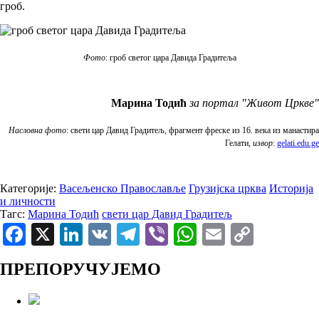
гроб.
Фото
: гроб светог цара Давида Градитеља
Марина Тодић
за портал "Живот Цркве"
Насловна фото
: свети цар Давид Градитељ, фрагмент фреске из 16. века из манастира
Гелати,
извор
:
gelati.edu.ge
Категорије:
Васељенско Православље
Грузијска црква
Историја
и личности
Тагс:
Марина Тодић
свети цар Давид Градитељ
Facebook
X
LinkedIn
VK
Telegram
Viber
WhatsApp
Email
Copy
Link
ПРЕПОРУЧУЈЕМО