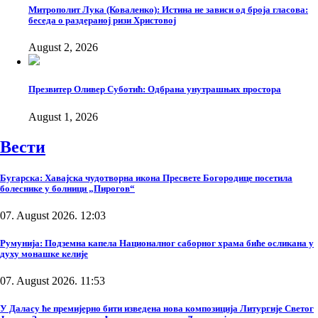
Митрополит Лука (Коваленко): Истина не зависи од броја гласова:
беседа о раздераној ризи Христовој
August 2, 2026
Презвитер Оливер Суботић: Одбрана унутрашњих простора
August 1, 2026
Вести
Бугарска: Хавајска чудотворна икона Пресвете Богородице посетила
болеснике у болници „Пирогов“
07. August 2026. 12:03
Румунија: Подземна капела Националног саборног храма биће осликана у
духу монашке келије
07. August 2026. 11:53
У Даласу ће премијерно бити изведена нова композиција Литургије Светог