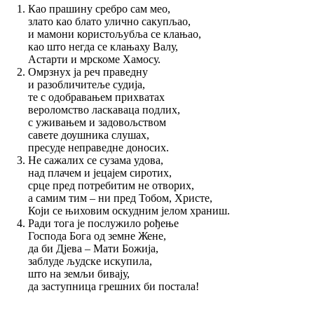
Као прашину сребро сам мео,
злато као блато улично сакупљао,
и мамони користољубља се клањао,
као што негда се клањаху Валу,
Астарти и мрскоме Хамосу.
Омрзнух ја реч праведну
и разобличитеље судија,
те с одобравањем прихватах
вероломство ласкаваца подлих,
с уживањем и задовољством
савете доушника слушах,
пресуде неправедне доносих.
Не сажалих се сузама удова,
над плачем и јецајем сиротих,
срце пред потребитим не отворих,
а самим тим – ни пред Тобом, Христе,
Који се њиховим оскудним јелом храниш.
Ради тога је послужило рођење
Господа Бога од земне Жене,
да би Дјева – Мати Божија,
заблуде људске искупила,
што на земљи бивају,
да заступница грешних би постала!