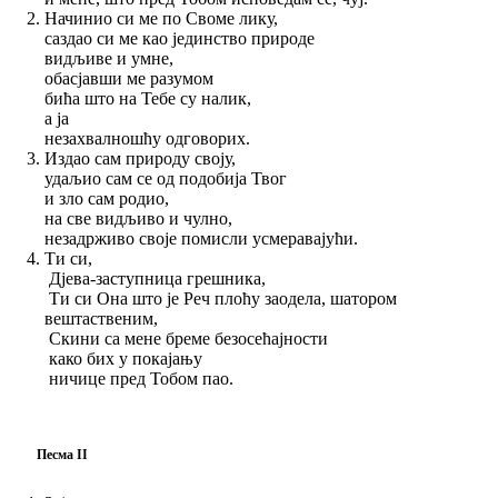
Начинио си ме по Своме лику,
саздао си ме као јединство природе
видљиве и умне,
обасјавши ме разумом
бића што на Тебе су налик,
а ја
незахвалношћу одговорих.
Издао сам природу своју,
удаљио сам се од подобија Твог
и зло сам родио,
на све видљиво и чулно,
незадрживо своје помисли усмеравајући.
Ти си,
Дјева-заступница грешника,
Ти си Она што је Реч плоћу заодела, шатором
вештаственим,
Скини са мене бреме безосећајности
како бих у покајању
ничице пред Тобом пао.
Песма II