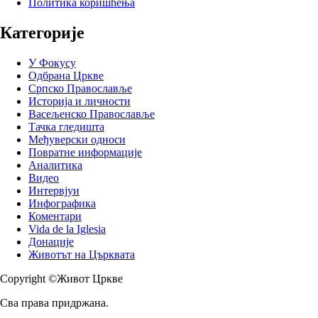
Политика коришћења
Категорије
У Фокусу
Одбрана Цркве
Српско Православље
Историја и личности
Васељенско Православље
Тачка гледишта
Међуверски односи
Повратне информације
Аналитика
Видео
Интервјуи
Инфографика
Коментари
Vida de la Iglesia
Донације
Животът на Църквата
Copyright ©Живот Цркве
Сва права придржана.