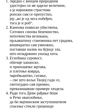
Заједно с венцем природним
удостојио си ме царске величине,
а ја најнижим страстима
ропски сам се препустио,
јер „ко је од чега побеђен,
тога је и роб“.
Каинова помисао убиствена,
Ситових синова бешчинство,
непочинства великана,
прљавштину становника пет градова,
вишекратно сам умножио,
поставши налик на бујицу зла,
што незадрживо уназад хита.
Египћана суровост,
обичаје хананске,
и приношење жртава,
и плетење коврџа,
чаробњаштво, гатање,
– све што вољи Твојој гади се,
светогрдно сам примио,
превазишавши примере злодела.
Ради тога Дјеве рађање беше
и Речи оваплоћење,
да би мајчинским заступништвом
спасење стекли грешници