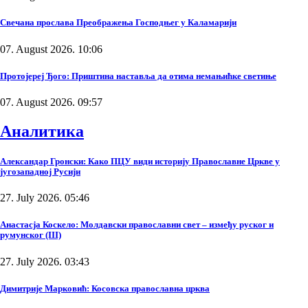
Свечана прослава Преображења Господњег у Каламарији
07. August 2026. 10:06
Протојереј Ђого: Приштина наставља да отима немањићке светиње
07. August 2026. 09:57
Аналитика
Александар Гронски: Како ПЦУ види историју Православне Цркве у
југозападној Русији
27. July 2026. 05:46
Анастасја Коскело: Молдавски православни свет – између руског и
румунског (III)
27. July 2026. 03:43
Димитрије Марковић: Косовска православна црква