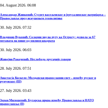
04. August 2026. 06:08
Александар Живковић: Сусрет васељенског и јерусалимског патријарха –
Православље пред искушењем геополитике
30. July 2026. 07:32
Владимир Вуковић: Соларни зид на путу ка Острогу: дозвола за 67
мегавата на више од милион квадрата
30. July 2026. 06:03
Живојин Ракочевић: Неслобода другачије говори
28. July 2026. 07:51
Анастасја Коскело: Молдавски православни свет – између руског и
румунског (III)
27. July 2026. 03:43
Зоран Милошевић: Бугарска црква између Православља и НАТО
православља (II)