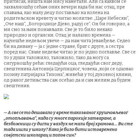
притисак, ништа нам нису наметали. Али са каквом се
захвалношћу сећам оних вечери када би нас отац, пре
спавања, као малу децу постављао на колена на
родитељском кревету и читао молитве: „Царе Небески“,
„Оче наш“, „Богородице Дјево, радуј се“. Он би говорио, а
ми смо за њим понављали. Све је то било некако
природно и органски. Отац је налазио времена —
најчешће недељом увече — да нам чита Јеванђеље. Седео
би на дивану — ја с једне стране, брат с друге, а сестра
поред нас. Сваке недеље читао је по једно поглавље. Све се
то у души таложило, таложило, тако да могу са
сигурношћу рећи: гледајући оца, гледајући свог деду,
свештеника Антонија Церпицког, човека „који се одазвао
позиву патријарха Тихона“, живећи у тој духовној клими,
од раног детињства сам осећао да и сам желим да будем
свештеник.
— А све се то дешавало у време такозваног хрушчовљевог
„отопљавања“, када су многе парохије затваране, а
безбожници су дигли у ваздух не мали број храмова... Ви сте
тада ишли у школу? Како је било бити истовремено
совјетски школарац и попов син?