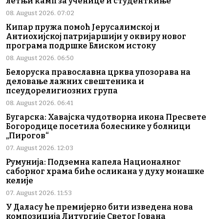
летњи камп за ученице и студенткиње
08. August 2026. 07:02
Кипар пружа помоћ Јерусалимској и
Антиохијској патријаршији у оквиру новог
програма подршке Блиском истоку
08. August 2026. 06:50
Белоруска православна црква упозорава на
деловање лажних свештеника и
псеудорелигиозних група
08. August 2026. 06:41
Бугарска: Хавајска чудотворна икона Пресвете
Богородице посетила болеснике у болници
„Пирогов“
07. August 2026. 12:03
Румунија: Подземна капела Националног
саборног храма биће осликана у духу монашке
келије
07. August 2026. 11:53
У Даласу ће премијерно бити изведена нова
композиција Литургије Светог Јована