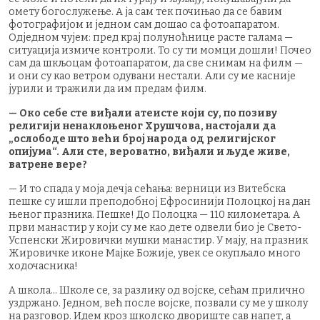
омету богослужење. А ја сам тек почињао да се бавим
фотографијом и једном сам дошао са фотоапаратом.
Одједном чујем: пред крај полуноћнице расте галама —
ситуација измиче контроли. То су ти момци дошли! Почео
сам да шкљоцам фотоапаратом, да све снимам на филм —
и они су као ветром одувани нестали. Али су ме касније
јурили и тражили да им предам филм.
— Око себе сте виђали атеисте који су, по позиву
религији ненаклоњеног Хрушчова, настојали да
„ослободе што већи број народа од религијског
опијума“. Али сте, вероватно, виђали и људе живе,
ватрене вере?
— И то спада у моја дечја сећања: верници из Витебска
пешке су ишли преподобној Ефросинији Полоцкој на дан
њеног празника. Пешке! До Полоцка — 110 километара. А
први манастир у који су ме као дете одвели био је Свето-
Успенски Жировички мушки манастир. У мају, на празник
Жировичке иконе Мајке Божије, увек се окупљало много
ходочасника!
А школа... Школе се, за разлику од војске, сећам прилично
уздржано. Једном, већ после војске, позвали су ме у школу
на разговор. Идем кроз школско двориште сав напет, а