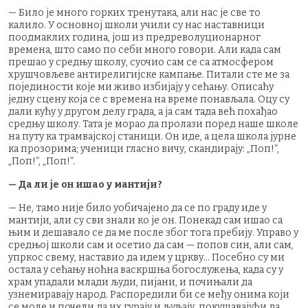
— Било је много горких тренутака, али нас је све то
калило. У основној школи учили су нас наставници
поодмаклих година, још из предреволуционарног
времена, што само по себи много говори. Али када сам
прешао у средњу школу, суочио сам се са атмосфером
хрушчовљеве антирелигијске кампање. Питали сте ме за
појединости које ми живо избијају у сећању. Описаћу
једну сцену која се с времена на време понављала. Оцу су
дали кућу у другом делу града, а ја сам тада већ похађао
средњу школу. Тата је морао да пролази поред наше школе
на путу ка трамвајској станици. Он иде, а цела школа јурне
ка прозорима; ученици гласно вичу, скандирају: „Поп!“,
„Поп!“, „Поп!“.
— Да ли је он ишао у мантији?
— Не, тамо није било уобичајено да се по граду иде у
мантији, али су сви знали ко је он. Понекад сам ишао са
њим и дешавало се да ме после због тога пребију. Управо у
средњој школи сам и осетио да сам — попов син, али сам,
упркос свему, наставио да идем у цркву... Посебно су ми
остала у сећању ноћна васкршња богослужења, када су у
храм упадали млади људи, пијани, и почињали да
узнемиравају народ. Распоредили би се међу онима који
се моле и почели да их гурају и љуљају, покушавајући да