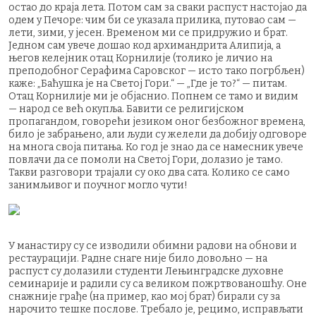
остао до краја лета. Потом сам за сваки распуст настојао да
одем у Печоре: чим би се указала прилика, путовао сам —
лети, зими, у јесен. Временом ми се придружио и брат.
Једном сам увече дошао код архимандрита Алипија, а
његов келејник отац Корнилије (толико је личио на
преподобног Серафима Саровског — исто тако погрбљен)
каже: „Баћушка је на Светој Гори.“ — „Где је то?“ — питам.
Отац Корнилије ми је објаснио. Попнем се тамо и видим
— народ се већ окупља. Бавити се религијском
пропагандом, говорећи језиком оног безбожног времена,
било је забрањено, али људи су желели да добију одговоре
на многа своја питања. Ко год је знао да се намесник увече
повлачи да се помоли на Светој Гори, долазио је тамо.
Такви разговори трајали су око два сата. Колико се само
занимљивог и поучног могло чути!
У манастиру су се изводили обимни радови на обнови и
рестаурацији. Радне снаге није било довољно — на
распуст су долазили студенти Лењинградске духовне
семинарије и радили су са великом пожртвованошћу. Оне
снажније грађе (на пример, као мој брат) бирали су за
нарочито тешке послове. Требало је, рецимо, исправљати