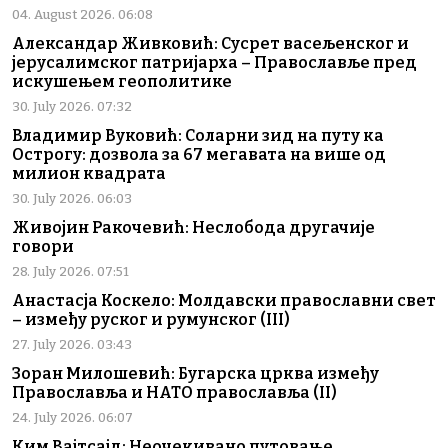
04. August 2026. 06:08
Александар Живковић: Сусрет васељенског и
јерусалимског патријарха – Православље пред
искушењем геополитике
30. July 2026. 07:32
Владимир Вуковић: Соларни зид на путу ка
Острогу: дозвола за 67 мегавата на више од
милион квадрата
30. July 2026. 06:03
Живојин Ракочевић: Неслобода другачије
говори
28. July 2026. 07:51
Анастасја Коскело: Молдавски православни свет
– између руског и румунског (III)
27. July 2026. 03:43
Зоран Милошевић: Бугарска црква између
Православља и НАТО православља (II)
24. July 2026. 06:07
Ким Вајтсајд: Неочекивано путовање