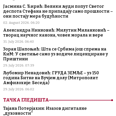
Јасмина С. Ћирић: Велики људи попут Светог
деспота Стефана не припадају само прошлости –
они постају мера будућности
02. August 2026. 06:20
Александра Нинковић: Милутин Миланковић –
творац научног канона, човек морала и вере
31. July 2026. 06:40
Зоран Шапоњић: Шта се Србима још спрема на
КиМ: У светиње само уз водиче лиценциране у
Приштини
29. July 2026. 07:39
Љубомир Ненадовић: ГРУДА ЗЕМЉЕ – уз 150
година Битке на Вучјем долу (Митрополит
Амфилохије: Беседа)
29. July 2026. 06:02
ТАЧКА ГЛЕДИШТА
Тајана Потерјахин: Изазов дигиталне
„духовности”