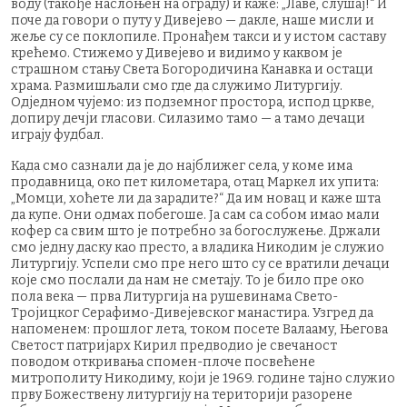
воду (такође наслоњен на ограду) и каже: „Лаве, слушај!“ И
поче да говори о путу у Дивејево — дакле, наше мисли и
жеље су се поклопиле. Пронађем такси и у истом саставу
крећемо. Стижемо у Дивејево и видимо у каквом је
страшном стању Света Богородичина Канавка и остаци
храма. Размишљали смо где да служимо Литургију.
Одједном чујемо: из подземног простора, испод цркве,
допиру дечји гласови. Силазимо тамо — а тамо дечаци
играју фудбал.
Када смо сазнали да је до најближег села, у коме има
продавница, око пет километара, отац Маркел их упита:
„Момци, хоћете ли да зарадите?“ Да им новац и каже шта
да купе. Они одмах побегоше. Ја сам са собом имао мали
кофер са свим што је потребно за богослужење. Држали
смо једну даску као престо, а владика Никодим је служио
Литургију. Успели смо пре него што су се вратили дечаци
које смо послали да нам не сметају. То је било пре око
пола века — прва Литургија на рушевинама Свето-
Тројицког Серафимо-Дивејевског манастира. Узгред да
напоменем: прошлог лета, током посете Валааму, Његова
Светост патријарх Кирил предводио је свечаност
поводом откривања спомен-плоче посвећене
митрополиту Никодиму, који је 1969. године тајно служио
прву Божествену литургију на територији разорене