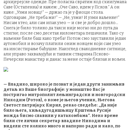
архијерејске одежде. Пре поласка свратим код схиигумана
Саве (Остапенка) и кажем: „Оче Саво, идем у Псков.“ А он
каже: „Узми новац!“ — држао га је у фиоци стола.
Одговарам: „Не треба ми!“ — „Не, узми! И узми ваљенке!“
Нисам хтео, али сам ипак узео — и све је добро дошло...
Снега је било толико да такси није могао ни до пута да
стигне; после смо десетак километара пешачили. Тако су
ваљенке биле баш како треба! Потом смо зауставили један
аутомобил и возачу платили оним новцем који сам узео
на инсистирање баћушке. Наизглед свакодневне ситнице,
али управо захваљујући и таквим стварима Псково-
Печерски манастир и данас за мене остаје близак и вољен.
— Владико, широко је познат и један други занимљив
детаљ из Ваше биографије: у монаштво Вас је
постригао митрополит лењинградски и новгородски
Никодим (Ротов), о коме је његов ученик, Његова
Светост патријарх Кирил, рекао следеће: „Да није
било њега, хиљадугодишњицу Крштења Русије
можда бисмо славили у катакомбама“. Неко време
били сте лични секретар владике Никодима и
видели сте колико много и напорно ради и како, по