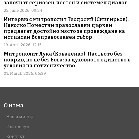
започнат сериозен, честен и системен диалог
25. June 2026. 09:24
Интервю с митрополит Теодосий (Снигирьов):
Няколко Поместни православни църкви
предлагат достойно място за провеждане на
истински Всеправославен събор
19. April 2026. 12:15
Митрополит Лука (Коваленко): Паството без
покрив, но не без Бога: за духовното единство в
условия на потисничество
01. March 2026. 06:39
О нама
Наша мисија
Импресум
Контакт