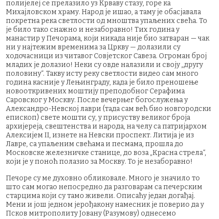
полијелеј се прелазило уз Крваву стазу, горе ка
Михајловском храму. Народ је ишао, а таму је обасјавала
покретна река светлости од мноштва упаљених свећа. То
је било тако снажно и незаборавно! Тих година у
манастир у Печорама, који никада није био затваран — чак
ни у најтежим временима за Цркву — долазили су
ходочасници из читавог Совјетског Савеза. Огроман број
младих је долазио! Неки су овде налазили и своју „другу
половину“. Такву исту реку светлости видео сам много
година касније у Лењинграду, када је било преношење
новооткривених моштију преподобног Серафима
Саровског у Москву. После вечерњег богослужења у
Александро-Невској лаври (тада сам већ био новгородски
епископ) свете мошти су, у присуству великог броја
архијереја, свештенства и народа, на челу са патријархом
Алексијем II, изнете на Невски проспект. Литија је из
Лавре, са упаљеним свећама и песмама, прошла до
Московске железничке станице, до воза „Красна стрела“,
који је у поноћ полазио за Москву. То је незаборавно!
Печоре су ме духовно обликовале. Много је значило то
што сам могао непосредно да разговарам са печерским
старцима који су тамо живели. Описаћу један догађај.
Мени и још једном јерођакону намесник је поверио да у
Псков митрополиту Јовану (Разумову) однесемо