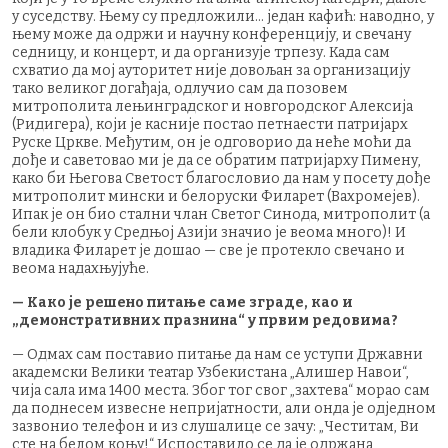
у суседству. Њему су предложили… један кафић: наводно, у
њему може да одржи и научну конференцију, и свечану
седницу, и концерт, и да организује трпезу. Када сам
схватио да мој ауторитет није довољан за организацију
тако великог догађаја, одлучио сам да позовем
митрополита лењинградског и новгородског Алексија
(Ридигера), који је касније постао петнаести патријарх
Руске Цркве. Међутим, он је одговорио да неће моћи да
дође и саветовао ми је да се обратим патријарху Пимену,
како би Његова Светост благословио да нам у посету дође
митрополит мински и белоруски Филарет (Вахромејев).
Ипак је он био стални члан Светог Синода, митрополит (а
бели клобук у Средњој Азији значио је веома много)! И
владика Филарет је дошао — све је протекло свечано и
веома надахњујуће.
— Како је решено питање саме зграде, као и
„демонстративних празнина“ у првим редовима?
— Одмах сам поставио питање да нам се уступи Државни
академски Велики театар Узбекистана „Алишер Навои“,
чија сала има 1400 места. Због тог свог „захтева“ морао сам
да поднесем извесне непријатности, али онда је одједном
зазвонио телефон и из слушалице се зачу: „Честитам, Ви
сте на белом коњу!“ Испоставило се да је одржана