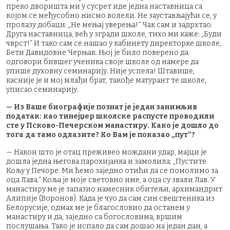
преко дворишта ми у сусрет иде једна наставница са
којом се међусобно нисмо волели. Не заустављајући се, у
пролазу добаци: „Не мењај уверења!“ Чак сам и задрхтао.
Друга наставница, већ у згради школе, тихо ми каже: „Буди
чврст!“ И тако сам се нашао у кабинету директорке школе,
Бети Давидовне Черњак. Њој је било поверено да
одговори бившег ученика своје школе од намере да
упише духовну семинарију. Није успела! Штавише,
касније је и мој млађи брат, такође матурант те школе,
уписао семинарију.
— Из Ваше биографије познат је један занимљив
податак: као тинејџер школске распусте проводили
сте у Псково-Печерском манастиру. Како је дошло до
тога да тамо одлазите? Ко Вам је показао „пут“?
— Након што је отац преживео мождани удар, мајци је
дошла једна његова парохијанка и замолила: „Пустите
Кољу у Печоре. Ми ћемо заједно отићи да се помолимо за
оца Лава.“ Коља је моје световно име, а оца су звали Лав. У
манастиру ме је запазио намесник обитељи, архимандрит
Алипије (Воронов). Када је чуо да сам син свештеника из
Белорусије, одмах ме је благословио да останем у
манастиру и да, заједно са богословима, вршим
послушања. Тако је испало да сам дошао на један дан, а