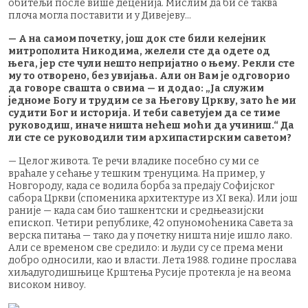
обитељи после више деценија. Мислим да би се таква
плоча могла поставити и у Дивејеву…
— А на самом почетку, још док сте били келејник
митрополита Никодима, желели сте да одете од
њега, јер сте чули нешто непријатно о њему. Рекли сте
му то отворено, без увијања. Али он Вам је одговорио
да говоре свашта о свима — и додао: „Ја служим
једноме Богу и трудим се за Његову Цркву, зато ће ми
судити Бог и историја. И теби саветујем да се тиме
руководиш, иначе ништа нећеш моћи да учиниш.“ Да
ли сте се руководили тим архипастирским саветом?
— Целог живота. Те речи владике посебно су ми се
враћале у сећање у тешким тренуцима. На пример, у
Новгороду, када се водила борба за предају Софијског
сабора Цркви (споменика архитектуре из XI века). Или још
раније — када сам био ташкентски и средњеазијски
епископ. Четири републике, 42 опуномоћеника Савета за
верска питања — тако да у почетку ништа није ишло лако.
Али се временом све средило: и људи су се према мени
добро односили, као и власти. Лета 1988. године прослава
хиљадугодишњице Крштења Русије протекла је на веома
високом нивоу.