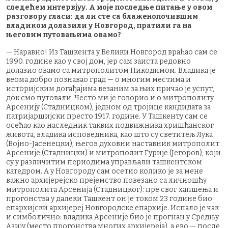
следећем интервјуу. А моје последње питање у овом
разговору гласи: да ли сте са блаженопочившим
владиком долазили у Новгород, пратили га на
његовим путовањима овамо?
— Наравно! Из Ташкента у Велики Новгород враћао сам се
1990. године као у свој дом, јер сам заиста редовно
долазио овамо са митрополитом Никодимом. Владика је
веома добро познавао град — о многим местима и
историјским догађајима везаним за њих причао је успут,
док смо путовали. Често ми је говорио и о митрополиту
Арсенију (Стадницком), једном од тројице кандидата за
патријаршијски престо 1917. године. У Ташкенту сам се
осећао као наследник таквих подвижника хришћанског
живота, владика исповедника, као што су светитељ Лука
(Војно-Јасенецки), његов духовни наставник митрополит
Арсеније (Стадницки) и митрополит Гурије (Јегоров), који
су у различитим периодима управљали ташкентском
катедром. А у Новгороду сам осетио колико је за мене
важно архијерејско прејемство повезано са личношћу
митрополита Арсенија (Стадницког): пре свог хапшења и
прогонства у далеки Ташкент он је током 23 године био
епархијски архијереј Новгородске епархије. Испало је чак
и симболично: владика Арсеније био је прогнан у Средњу
Азију (место прогонства многих архијереја), а ево — после