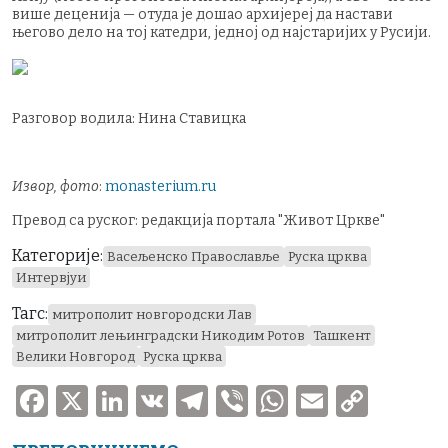
више деценија — отуда је дошао архијереј да настави
његово дело на тој катедри, једној од најстаријих у Русији.
Разговор водила: Нина Ставицка
Извор, фото
:
monasterium.ru
Превод са руског: редакција портала "Живот Цркве"
Категорије:
Васељенско Православље
Руска црква
Интервјуи
Тагс:
митрополит новгородски Лав
митрополит лењинградски Никодим Ротов
Ташкент
Велики Новгород
Руска црква
F
X
Li
V
T
V
W
E
C
a
n
K
el
ib
h
m
o