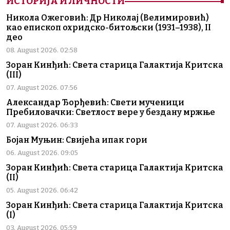
ИСТОРИЈА И ЛИЧНОСТИ
Никола Ожеговић: Др Николај (Велимировић)
као епископ охридско-битољски (1931–1938), II
део
08. August 2026. 02:58
Зоран Кинђић: Света старица Галактија Критска
(III)
07. August 2026. 07:56
Александар Ђорђевић: Свети мученици
Пребиловачки: Светлост вере у бездану мржње
07. August 2026. 06:33
Бојан Муњин: Свијећа ипак гори
06. August 2026. 09:05
Зоран Кинђић: Света старица Галактија Критска
(II)
05. August 2026. 06:42
Зоран Кинђић: Света старица Галактија Критска
(I)
03. August 2026. 05:59