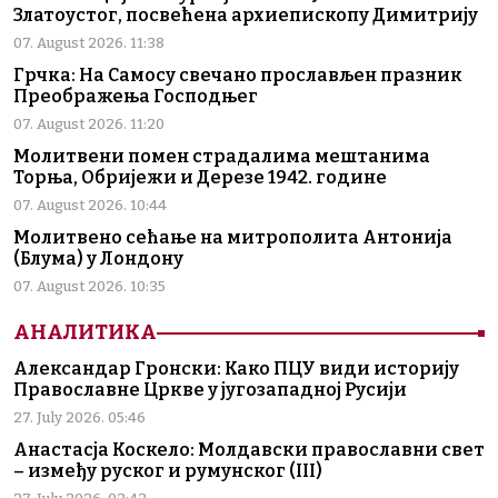
Златоустог, посвећена архиепископу Димитрију
07. August 2026. 11:38
Грчка: На Самосу свечано прослављен празник
Преображења Господњег
07. August 2026. 11:20
Молитвени помен страдалима мештанима
Торња, Обријежи и Дерезе 1942. године
07. August 2026. 10:44
Молитвено сећање на митрополита Антонија
(Блума) у Лондону
07. August 2026. 10:35
АНАЛИТИКА
Александар Гронски: Како ПЦУ види историју
Православне Цркве у југозападној Русији
27. July 2026. 05:46
Анастасја Коскело: Молдавски православни свет
– између руског и румунског (III)