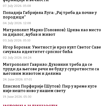
07. July 2026. 05:08
Попадија Габријела Луга: „Рај треба да почне у
породици“
04. July 2026. 12:08
Митрополит Марко (Головков): Црква као место
за дијалог, љубав и живот
03. July 2026. 05:10
Игор Борозан: Уметност је кроз култ Светог Саве
сачувала идентитет српског бића
02. July 2026. 04:24
Митрополит Гаврило: Духовник треба да се
труди да његове речи не буду у супротности са
његовим животом и делима
24. June 2026. 07:01
Епископ Порфирије (Шутов): Пир у време куге
није нешто ново у нашем свету
19. June 2026. 05:30