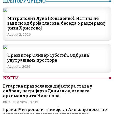
ПРЕПОРУЧУЈЕМО
c
k
e
er
at
ai
p
e
e
gr
s
l
y
b
dI
a
A
Li
Митрополит Лука (Коваленко): Истина не
зависи од броја гласова: беседа о раздераној
o
n
m
p
n
ризи Христовој
o
p
k
August 2, 2026
k
Презвитер Оливер Суботић: Одбрана
унутрашњих простора
August 1, 2026
ВЕСТИ
Бугарска православна дијаспора стала у
одбрану патријарха Данила од клевета
архимандрита Никанора
08. August 2026. 07:13
Грчка: Митрополит никејски Алексије посетио