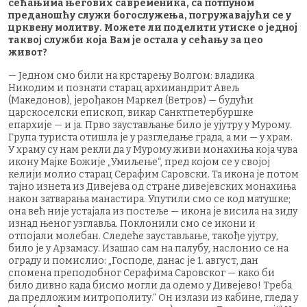
сећањима његових савременика, са потпуном
преданошћу служи богослужења, погружавајући се у
црквену молитву. Можете ли поделити утиске о једној
таквој служби која Вам је остала у сећању за цео
живот?
— Једном смо били на крстарењу Волгом: владика
Никодим и познати старац архимандрит Авељ
(Македонов), јерођакон Маркел (Ветров) — будући
царскоселски епископ, викар Санктпетербуршке
епархије — и ја. Прво заустављање било је ујутру у Мурому.
Група туриста отишла је у разгледање града, а ми — у храм.
У храму су нам рекли да у Мурому живи монахиња која чува
икону Мајке Божије „Умиљење“, пред којом се у својој
келији молио старац Серафим Саровски. Та икона је потом
тајно изнета из Дивејева од стране дивејевских монахиња
након затварања манастира. Упутили смо се код матушке;
она већ није устајала из постеље — икона је висила на зиду
изнад њеног узглавља. Поклонили смо се икони и
отпојали молебан. Следеће заустављање, такође ујутру,
било је у Арзамасу. Изашао сам на палубу, наслонио се на
ограду и помислио: „Господе, данас је 1. август, дан
спомена преподобног Серафима Саровског — како би
било дивно када бисмо могли да одемо у Дивејево! Треба
да предложим митрополиту.“ Он излази из кабине, гледа у