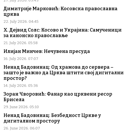
27. July 2026. 03:43
Димитрије Марковић: Косовска православна
црква
22. July 2026. 04:45
Х. Дејвид Солс: Косово и Украјина: Самученици
за канонско православље
21. July 2026. 05:58
Илијан Минчев: Нечувена пресуда
16. July 2026. 07:07
Ненад Бадовинац: Од храмова до сервера –
зашто је важно да Црква штити свој дигитални
простор?
14. July 2026. 05:36
Зоран Чворовић: Фанар као црквени ресор
Брисела
29. June 2026. 05:10
Ненад Бадовинац: Безбедност Цркве у
дигиталном простору
26. June 2026. 06:07