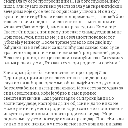
сматрала су себе прогресивнима... На богослужења нису
ишла, али су зато активно учествовала у антирелигијским
вечерима које су се често одржавале у школи. И они су
кудили религију!После извесног времена — ја сам већ био
ташкентски и средњеазијски епископ — митрополит
Филарет (Вахромејев), заменик председника Комисије
Светог Синода за припрему прославе хиљадугодишњице
Крштења Руси, позвао ме је на свечаност поводом тог
јубилеја у Минску. После трпезе угледао сам двојицу
баћушки из Витебска и са жалошћу сам сазнао како су се
трагично завршили животи њихове ‘прогресивне’ деце.
Неко се пропио, неко је извршио самоубиство. Са сузама у
очима рекли су ми: „Ето како су твоји родитељи срећни!“
Заиста, мој брат, блаженопочивши протојереј Лав
Церпицки, примио је свештенство и три деценије
служио на виборшкој земљи, обнављајући тамо духовни,
богослужбени и пастирски живот. Моја сестра се удала за
сина свештеника, који је убрзо и сам примио
свештенички чин. Када разговарам са парохијанима о
васпитању деце, настојим да им објасним да то нико не
може учинити уместо родитеља, јер сам се из сопственог
искуства уверио колико значи родитељски дар. Моји
родитељи су у том погледу имали прави дар. Посвећивали
су нам много пажње, а у исто време нису вршили никакав