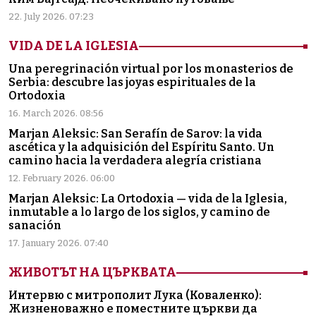
22. July 2026. 07:23
VIDA DE LA IGLESIA
Una peregrinación virtual por los monasterios de
Serbia: descubre las joyas espirituales de la
Ortodoxia
16. March 2026. 08:56
Marjan Aleksic: San Serafín de Sarov: la vida
ascética y la adquisición del Espíritu Santo. Un
camino hacia la verdadera alegría cristiana
12. February 2026. 06:00
Marjan Aleksic: La Ortodoxia — vida de la Iglesia,
inmutable a lo largo de los siglos, y camino de
sanación
17. January 2026. 07:40
ЖИВОТЪТ НА ЦЪРКВАТА
Интервю с митрополит Лука (Коваленко):
Жизненоважно е поместните църкви да