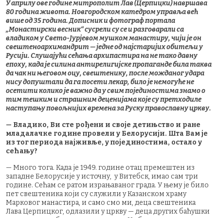
У априлу ове године митрополит Лав (Церпицки) навршава
80 година живота. Новгородском катедром управља већ
више од 35 година. Дописник и фотограф портала
„Монастирски весник“ сусрели су се и разговарали са
владиком у Свето-Јурјевом мушком манастиру, чији је он
свештеноархимандрит — једне од најстаријих обитељи у
Русији. Слушајући сећања архипастира на не тако давну
епоху, када је силина антирелигијске пропаганде била таква
да чак ни његовом оцу, свештенику, после можданог удара
нису допуштали да га посети лекар, било је немогуће не
осетити колико је важно да у свим појединостима знамо о
тим тешким и страшним деценијама које су претходиле
наступању повољнијих времена за Руску православну цркву.
— Владико, Ви сте рођени и своје детињство и ране
младалачке године провели у Белорусији. Шта Вам је
из тог периода најживље, у појединостима, остало у
сећању?
— Много тога. Када је 1949. године отац премештен из
западне Белорусије у источну, у Витебск, имао сам три
године. Сећам се ратом израњаваног града. У њему је било
пет свештеника који су служили у Казанском храму
Марковог манастира, и само смо ми, деца свештеника
Лава Церпицког, одлазили у цркву — деца других баћушки