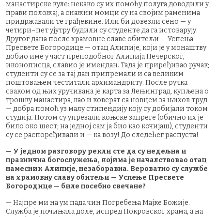
манастирске куле: некако су их помоћу полуга доводили у
прави положај, а снажни момци су на својим раменима
придржавали те грађевине. Или би довезли сено — у
четири–пет ујутру будили су студенте да га истоварују.
Другог дана после храмовне славе обитељи — Успења
Пресвете Богородице — отац Алипије, који је у монаштву
добио име у част преподобног Алипија Печерског,
иконописца, славио је имендан. Тада је приређивао ручак;
студенти су се за тај дан припремали и са великим
поштовањем честитали архимандриту. После ручка
сваком од њих уручивана је карта за Лењинград, купљена о
трошку манастира, као и коверат са новцем за њихов труд
— добра помоћ уз малу стипендију коју су добијали током
студија. Потом су упрезали коњске запреге (обично их је
било око шест; на једној сам ја био као кочијаш), студенти
су се распоређивали и — ка возу! До следећег распуста!
— У једном разговору рекли сте да су недељна и
празнична богослужења, којима је началствовао отац
намесник Алипије, незаборавна. Вероватно су службе
на храмовну славу обитељи — Успење Пресвете
Богородице — биле посебно свечане?
— Најпре ми на ум пада чин Погребења Мајке Божије.
Служба је почињала доле, испред Покровског храма, а на