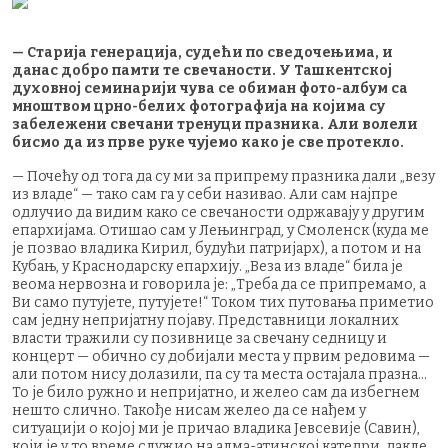
— Старија генерација, судећи по сведочењима, и
данас добро памти те свечаности. У Ташкентској
духовној семинарији чува се обиман фото-албум са
мноштвом црно-белих фотографија на којима су
забележени свечани тренуци празника. Али волели
бисмо да из прве руке чујемо како је све протекло.
— Почећу од тога да су ми за припрему празника дали „везу
из владе“ — тако сам га у себи називао. Али сам најпре
одлучио да видим како се свечаности одржавају у другим
епархијама. Отишао сам у Лењинград, у Смоленск (куда ме
је позвао владика Кирил, будући патријарх), а потом и на
Кубањ, у Краснодарску епархију. „Веза из владе“ била је
веома нервозна и говорила је: „Треба да се припремамо, а
Ви само путујете, путујете!“ Током тих путовања приметио
сам једну непријатну појаву. Представници локалних
власти тражили су позивнице за свечану седницу и
концерт — обично су добијали места у првим редовима —
али потом нису долазили, па су та места остајала празна...
То је било ружно и непријатно, и желео сам да избегнем
нешто слично. Такође нисам желео да се нађем у
ситуацији о којој ми је причао владика Јевсевије (Савин),
који је у то време служио на алма-атинској катедри, дакле