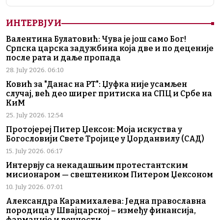
ИНТЕРВЈУИ
Валентина Булатовић: Чува је још само Бог!
Српска царска задужбина која две и по деценије
после рата и даље пропада
28. July 2026. 06:10
Ковић за "Данас на РТ": Џуфка није усамљен
случај, већ део ширег притиска на СПЦ и Србе на
КиМ
25. July 2026. 12:54
Протојереј Питер Џексон: Моја искуства у
Богословији Свете Тројице у Џорданвилу (САД)
15. July 2026. 06:17
Интервју са некадашњим протестантским
мисионаром — свештеником Питером Џексоном
10. July 2026. 07:01
Александра Карамихалева: Једна православна
породица у Швајцарској – између финансија,
фармације и вечности