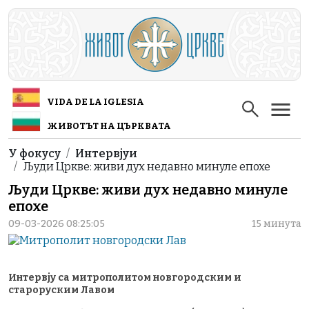
Skip to main content
VIDA DE LA IGLESIA
ЖИВОТЪТ НА ЦЪРКВАТА
Breadcrumb
У фокусу
Интервјуи
Људи Цркве: живи дух недавно минуле епохе
Људи Цркве: живи дух недавно минуле
епохе
09-03-2026 08:25:05
15 минута
Интервју са митрополитом новгородским и
староруским Лавом