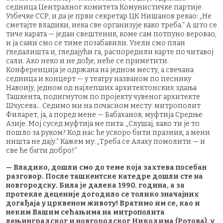
седница Централног комитета Комунистичке партије
Узбечке ССР, и да је први секретар ЦК Нишанов рекао: „Не
сметајте владики, нека све организује како треба.“ А што се
тиче карата — један свештеник, коме сам потпуно веровао,
и ја сами смо се тиме позабавили. Узели смо план
гледалишта и, гледајући га, распоредили карте по читавој
сали. Ако неко и не дође, неће се приметити.
Конференција је одржана на једном месту, а свечана
седница и концерт — у театру названом по песнику
Навоију, једном од најлепших архитектонских здања
Ташкента, подигнутом по пројекту чувеног архитекте
Шчусева... Седимо ми на почасном месту: митрополит
Филарет, ја, а поред мене — Бабаханов, муфтија Средње
Азије. Мој сусед муфтија ме пита: „Слушај, како ти је то
пошло за руком? Код нас ће ускоро бити празник, а мени
ништа не дају.“ Кажем му: „Треба се Алаху помолити — и
све ће бити добро!“
— Владико, дошли смо до теме која захтева посебан
разговор. После ташкентске катедре дошли сте на
новгородску. Била је далека 1990. година, а за
протекле деценије догодило се толико значајних
догађаја у црквеном животу! Вратимо им се, као и
неким Вашим сећањима на митрополита
лењинградског и новгородског Никодима (Ротова), у