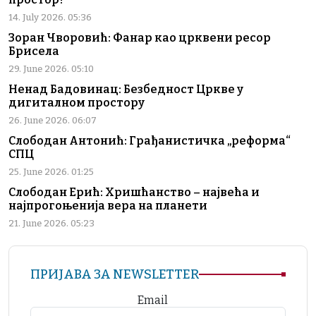
14. July 2026. 05:36
Зоран Чворовић: Фанар као црквени ресор
Брисела
29. June 2026. 05:10
Ненад Бадовинац: Безбедност Цркве у
дигиталном простору
26. June 2026. 06:07
Слободан Антонић: Грађанистичка „реформа“
СПЦ
25. June 2026. 01:25
Слободан Ерић: Хришћанство – највећа и
најпрогоњенија вера на планети
21. June 2026. 05:23
ПРИЈАВА ЗА NEWSLETTER
Email