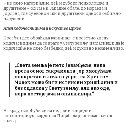
– не само материјалне, већ и дубоко психолошке и
друштвене – од Газе и Западне обале, до Израела и
Јордана, где су економски и друштвени односи озбиљно
нарушени.
Апел ходочасницима и искуство Цркве
Посебан део обраћања кардинал је посветио апелу
ходочасницима да се врате у Свету земљу, нагласивши да је
ходочашће не само безбедно, већ и духовно незаменљиво:
„Света земља је пето Јеванђеље, нека
врста осмог сакрамента, јер омогућава
конкретан и личан сусрет са Христом.
Човек може бити истински хришћанин и
без одласка у Свету земљу, али ако оде,
вера постаје јача и опипљивија.“
На крају, осврћући се на недавни ванредни
конзисторијум, кардинал Пицабала је истакао његов
значај: