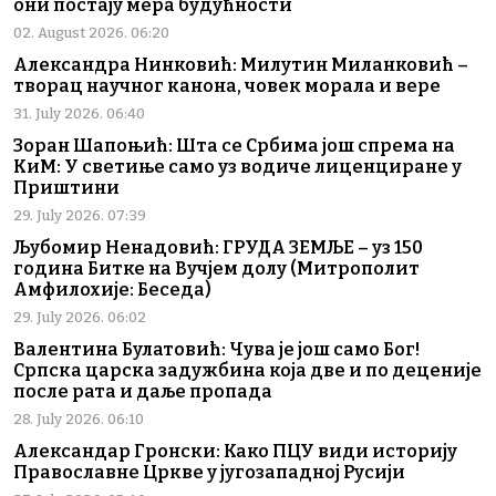
они постају мера будућности
02. August 2026. 06:20
Александра Нинковић: Милутин Миланковић –
творац научног канона, човек морала и вере
31. July 2026. 06:40
Зоран Шапоњић: Шта се Србима још спрема на
КиМ: У светиње само уз водиче лиценциране у
Приштини
29. July 2026. 07:39
Љубомир Ненадовић: ГРУДА ЗЕМЉЕ – уз 150
година Битке на Вучјем долу (Митрополит
Амфилохије: Беседа)
29. July 2026. 06:02
Валентина Булатовић: Чува је још само Бог!
Српска царска задужбина која две и по деценије
после рата и даље пропада
28. July 2026. 06:10
Александар Гронски: Како ПЦУ види историју
Православне Цркве у југозападној Русији