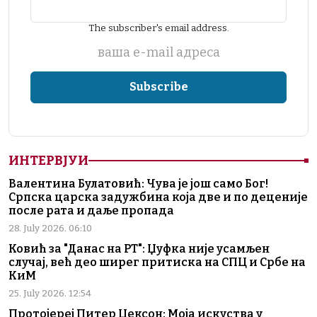
The subscriber's email address.
ваша е-mail адреса
ИНТЕРВЈУИ
Валентина Булатовић: Чува је још само Бог!
Српска царска задужбина која две и по деценије
после рата и даље пропада
28. July 2026. 06:10
Ковић за "Данас на РТ": Џуфка није усамљен
случај, већ део ширег притиска на СПЦ и Србе на
КиМ
25. July 2026. 12:54
Протојереј Питер Џексон: Моја искуства у