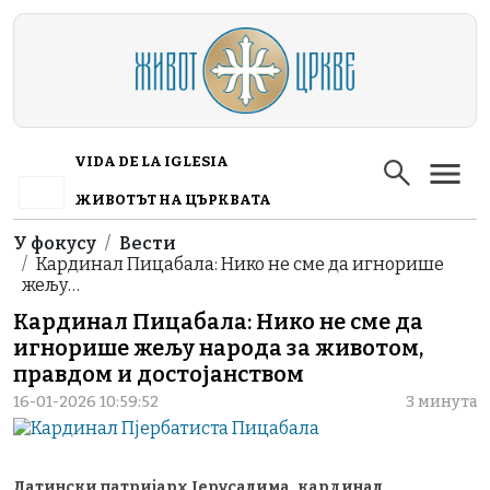
Skip to main content
VIDA DE LA IGLESIA
ЖИВОТЪТ НА ЦЪРКВАТА
Breadcrumb
У фокусу
Вести
Кардинал Пицабала: Нико не сме да игнорише
жељу…
Кардинал Пицабала: Нико не сме да
игнорише жељу народа за животом,
правдом и достојанством
16-01-2026 10:59:52
3 минута
Латински патријарх Јерусалима, кардинал