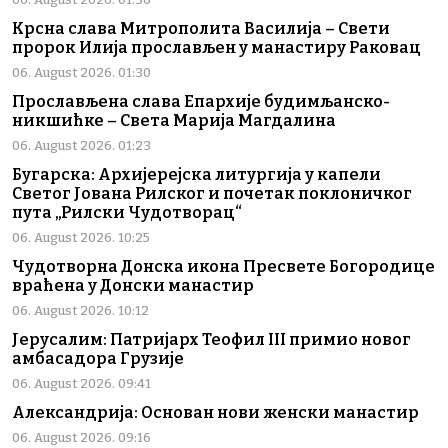
Крсна слава Митрополита Василија – Свети
пророк Илија прослављен у манастиру Раковац
06. August 2026. 01:30
Прослављена слава Епархије будимљанско-
никшићке – Света Марија Магдалина
06. August 2026. 01:23
Бугарска: Архијерејска литургија у капели
Светог Јована Рилског и почетак поклоничког
пута „Рилски Чудотворац“
06. August 2026. 10:25
Чудотворна Донска икона Пресвете Богородице
враћена у Донски манастир
06. August 2026. 10:12
Јерусалим: Патријарх Теофил III примио новог
амбасадора Грузије
06. August 2026. 09:41
Александрија: Основан нови женски манастир
06. August 2026. 09:16