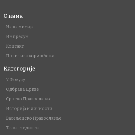
О нама
Наша мисија
Импресум
Контакт
Политика коришћења
Категорије
У Фокусу
Одбрана Цркве
Српско Православље
Историја и личности
Васељенско Православље
Тачка гледишта