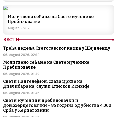
Молитвено сећање на Свете мученике
Пребиловачке
August 6, 2026
ВЕСТИ
Трећа недеља Светосавског кампа у Шејдленду
06. August 2026. 02:12
Молитвено сећање на Свете мученике
Пребиловачке
06. August 2026. 01:49
Свети Пантелејмон, слава цркве на
Дивчибарама, служи Епископ Исихије
06. August 2026. 01:46
Свети мученици пребиловачки и
доњохерцеговачки – 85 година од убиства 4.000
Срба у Херцеговини
06. August 2026. 01:36