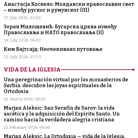
Анастасја Коскело: Молдавски православни свет
– између руског и румунског (III)
27. July 2026. 03:43
Зоран Милошевић: Бугарска црква између
Православља и НАТО православља (II)
24. July 2026. 06:07
Ким Вајтсајд: Неочекивано путовање
22. July 2026. 07:23
VIDA DE LA IGLESIA
Una peregrinación virtual por los monasterios de
Serbia: descubre las joyas espirituales de la
Ortodoxia
16. March 2026. 08:56
Marjan Aleksic: San Serafín de Sarov: la vida
ascética y la adquisición del Espíritu Santo. Un
camino hacia la verdadera alegría cristiana
12. February 2026. 06:00
Marjan Aleksic: La Ortodoxia — vida de la Iglesia,