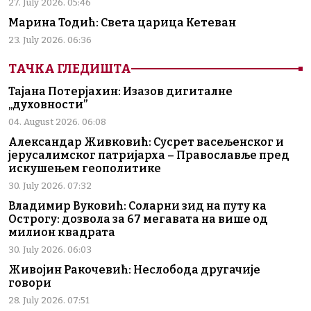
27. July 2026. 05:46
Марина Тодић: Света царица Кетеван
23. July 2026. 06:36
ТАЧКА ГЛЕДИШТА
Тајана Потерјахин: Изазов дигиталне
„духовности”
04. August 2026. 06:08
Александар Живковић: Сусрет васељенског и
јерусалимског патријарха – Православље пред
искушењем геополитике
30. July 2026. 07:32
Владимир Вуковић: Соларни зид на путу ка
Острогу: дозвола за 67 мегавата на више од
милион квадрата
30. July 2026. 06:03
Живојин Ракочевић: Неслобода другачије
говори
28. July 2026. 07:51