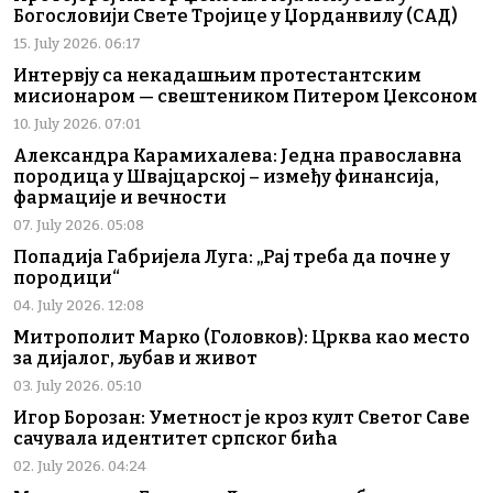
Богословији Свете Тројице у Џорданвилу (САД)
15. July 2026. 06:17
Интервју са некадашњим протестантским
мисионаром — свештеником Питером Џексоном
10. July 2026. 07:01
Александра Карамихалева: Једна православна
породица у Швајцарској – између финансија,
фармације и вечности
07. July 2026. 05:08
Попадија Габријела Луга: „Рај треба да почне у
породици“
04. July 2026. 12:08
Митрополит Марко (Головков): Црква као место
за дијалог, љубав и живот
03. July 2026. 05:10
Игор Борозан: Уметност је кроз култ Светог Саве
сачувала идентитет српског бића
02. July 2026. 04:24