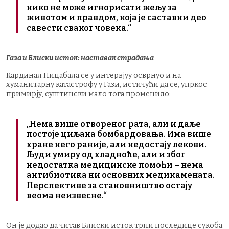
нико не може игнорисати жељу за
животом и правдом, која је саставни део
савести сваког човека.“
Газа и Блиски исток: наставак страдања
Кардинал Пицабала се у интервјуу осврнуо и на
хуманитарну катастрофу у Гази, истичући да се, упркос
примирју, суштински мало тога променило:
„Нема више отвореног рата, али и даље
постоје циљана бомбардовања. Има више
хране него раније, али недостају лекови.
Људи умиру од хладноће, али и због
недостатка медицинске помоћи – нема
антибиотика ни основних медикамената.
Перспективе за становништво остају
веома неизвесне.“
Он је додао да читав Блиски исток трпи последице сукоба