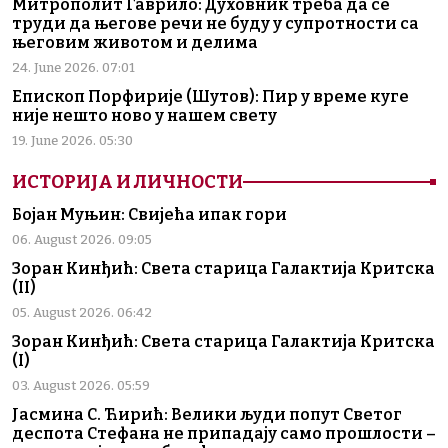
Митрополит Гаврило: Духовник треба да се
труди да његове речи не буду у супротности са
његовим животом и делима
24. June 2026. 07:01
Епископ Порфирије (Шутов): Пир у време куге
није нешто ново у нашем свету
19. June 2026. 05:30
ИСТОРИЈА И ЛИЧНОСТИ
Бојан Муњин: Свијећа ипак гори
06. August 2026. 09:05
Зоран Кинђић: Света старица Галактија Критска
(II)
05. August 2026. 06:42
Зоран Кинђић: Света старица Галактија Критска
(I)
03. August 2026. 05:59
Јасмина С. Ћирић: Велики људи попут Светог
деспота Стефана не припадају само прошлости –