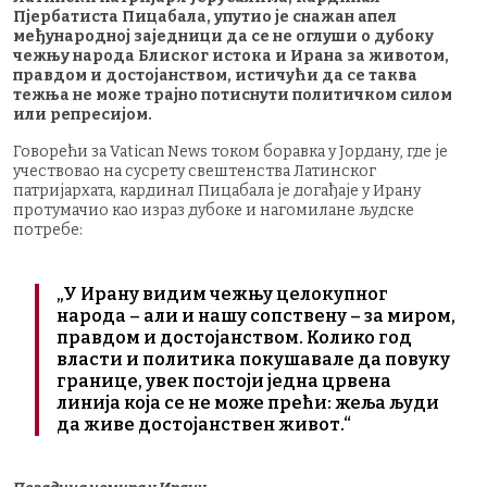
Пјербатиста Пицабала, упутио је снажан апел
међународној заједници да се не оглуши о дубоку
чежњу народа Блиског истока и Ирана за животом,
правдом и достојанством, истичући да се таква
тежња не може трајно потиснути политичком силом
или репресијом.
Говорећи за Vatican News током боравка у Јордану, где је
учествовао на сусрету свештенства Латинског
патријархата, кардинал Пицабала је догађаје у Ирану
протумачио као израз дубоке и нагомилане људске
потребе:
„У Ирану видим чежњу целокупног
народа – али и нашу сопствену – за миром,
правдом и достојанством. Колико год
власти и политика покушавале да повуку
границе, увек постоји једна црвена
линија која се не може прећи: жеља људи
да живе достојанствен живот.“