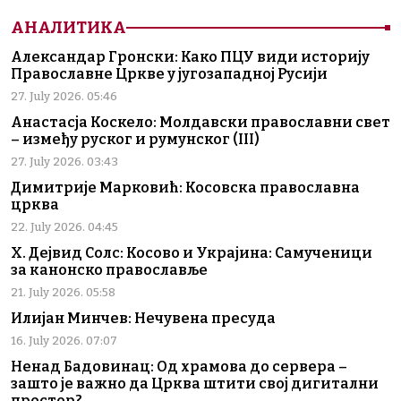
АНАЛИТИКА
Александар Гронски: Како ПЦУ види историју
Православне Цркве у југозападној Русији
27. July 2026. 05:46
Анастасја Коскело: Молдавски православни свет
– између руског и румунског (III)
27. July 2026. 03:43
Димитрије Марковић: Косовска православна
црква
22. July 2026. 04:45
Х. Дејвид Солс: Косово и Украјина: Самученици
за канонско православље
21. July 2026. 05:58
Илијан Минчев: Нечувена пресуда
16. July 2026. 07:07
Ненад Бадовинац: Од храмова до сервера –
зашто је важно да Црква штити свој дигитални
простор?