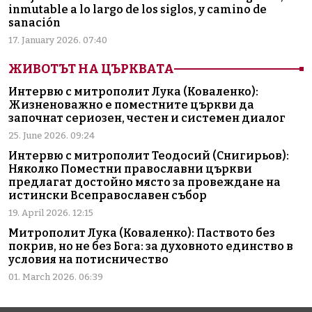
inmutable a lo largo de los siglos, y camino de
sanación
17. January 2026. 07:40
ЖИВОТЪТ НА ЦЪРКВАТА
Интервю с митрополит Лука (Коваленко):
Жизненоважно е поместните църкви да
започнат сериозен, честен и системен диалог
25. June 2026. 09:24
Интервю с митрополит Теодосий (Снигирьов):
Няколко Поместни православни църкви
предлагат достойно място за провеждане на
истински Всеправославен събор
19. April 2026. 12:15
Митрополит Лука (Коваленко): Паството без
покрив, но не без Бога: за духовното единство в
условия на потисничество
01. March 2026. 06:39