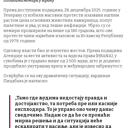
Позадина немира у Ирану
Према доступним подацима, 28. децембра 2025. године у
Техерану су избили масовни протести изазвани наглим
растом цена основних животних намирница, попут
пилетине и уља, услед тешке инфлације. Убрзо су се
немири проширили на више од 180 градова, што ове
протесте чини највећим изазовом за Исламску Републику
од 1979. године.
Одговор власти био је изузетно жесток. Према подацима
Агенције за вести активиста за људска права (HRANA), у
сукобима је страдало више од 2.500 људи, што је додатно
продубило унутрашњу кризу и међународну забринутост.
Осврћући се на ову драматичну ситуацију, кардинал
Пицабала је нагласио:
„Тамо где људима недостају правда и
достојанство, та потреба пре или касније
експлодира. То је управо оно чему данас
сведочимо. Надам се да ће се пронаћи
мирна решења и да ситуација неће
ескалирати у насиље, али је извесно да