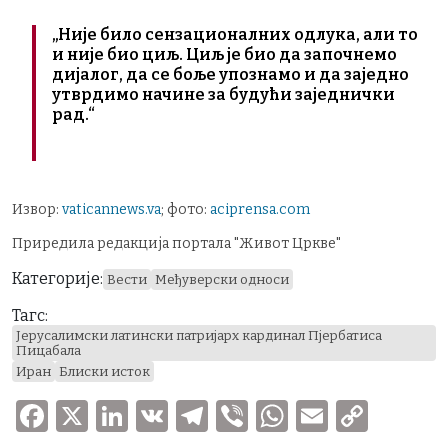
„Није било сензационалних одлука, али то
и није био циљ. Циљ је био да започнемо
дијалог, да се боље упознамо и да заједно
утврдимо начине за будући заједнички
рад.“
Извор:
vaticannews.va
; фото:
aciprensa.com
Приредила редакција портала "Живот Цркве"
Категорије:
Вести
Међуверски односи
Тагс:
Јерусалимски латински патријарх кардинал Пјербатиса
Пицабала
Иран
Блиски исток
F
X
Li
V
T
V
W
E
C
a
n
K
el
ib
h
m
o