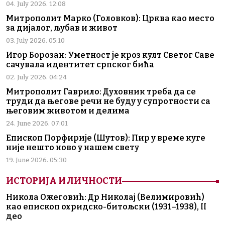
04. July 2026. 12:08
Митрополит Марко (Головков): Црква као место
за дијалог, љубав и живот
03. July 2026. 05:10
Игор Борозан: Уметност је кроз култ Светог Саве
сачувала идентитет српског бића
02. July 2026. 04:24
Митрополит Гаврило: Духовник треба да се
труди да његове речи не буду у супротности са
његовим животом и делима
24. June 2026. 07:01
Епископ Порфирије (Шутов): Пир у време куге
није нешто ново у нашем свету
19. June 2026. 05:30
ИСТОРИЈА И ЛИЧНОСТИ
Никола Ожеговић: Др Николај (Велимировић)
као епископ охридско-битољски (1931–1938), II
део