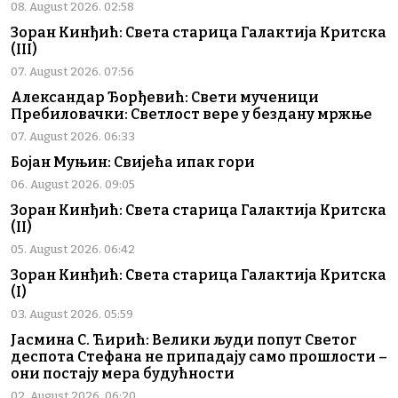
08. August 2026. 02:58
Зоран Кинђић: Света старица Галактија Критска
(III)
07. August 2026. 07:56
Александар Ђорђевић: Свети мученици
Пребиловачки: Светлост вере у бездану мржње
07. August 2026. 06:33
Бојан Муњин: Свијећа ипак гори
06. August 2026. 09:05
Зоран Кинђић: Света старица Галактија Критска
(II)
05. August 2026. 06:42
Зоран Кинђић: Света старица Галактија Критска
(I)
03. August 2026. 05:59
Јасмина С. Ћирић: Велики људи попут Светог
деспота Стефана не припадају само прошлости –
они постају мера будућности
02. August 2026. 06:20