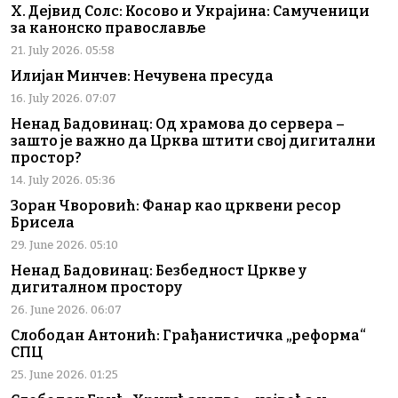
Х. Дејвид Солс: Косово и Украјина: Самученици
за канонско православље
21. July 2026. 05:58
Илијан Минчев: Нечувена пресуда
16. July 2026. 07:07
Ненад Бадовинац: Од храмова до сервера –
зашто је важно да Црква штити свој дигитални
простор?
14. July 2026. 05:36
Зоран Чворовић: Фанар као црквени ресор
Брисела
29. June 2026. 05:10
Ненад Бадовинац: Безбедност Цркве у
дигиталном простору
26. June 2026. 06:07
Слободан Антонић: Грађанистичка „реформа“
СПЦ
25. June 2026. 01:25