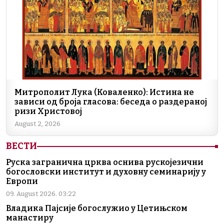
Митрополит Лука (Коваленко): Истина не
зависи од броја гласова: беседа о раздераној
ризи Христовој
August 2, 2026
ВЕСТИ
Руска загранична црква оснива рускојезични
богословски институт и духовну семинарију у
Европи
09. August 2026. 03:22
Владика Пајсије богослужио у Цетињском
манастиру