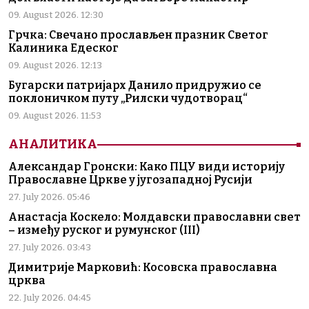
09. August 2026. 12:30
Грчка: Свечано прослављен празник Светог
Калиника Едеског
09. August 2026. 12:13
Бугарски патријарх Данило придружио се
поклоничком путу „Рилски чудотворац“
09. August 2026. 11:53
АНАЛИТИКА
Александар Гронски: Како ПЦУ види историју
Православне Цркве у југозападној Русији
27. July 2026. 05:46
Анастасја Коскело: Молдавски православни свет
– између руског и румунског (III)
27. July 2026. 03:43
Димитрије Марковић: Косовска православна
црква
22. July 2026. 04:45