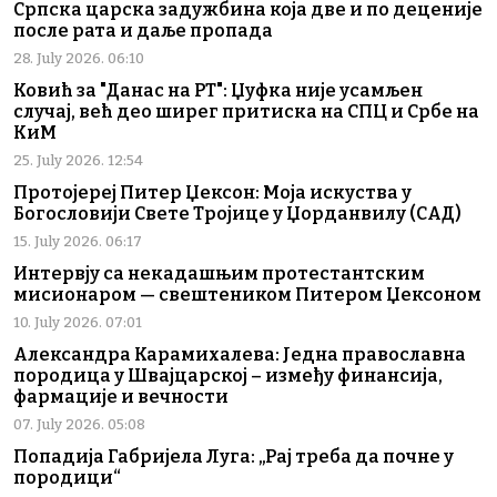
Српска царска задужбина која две и по деценије
после рата и даље пропада
28. July 2026. 06:10
Ковић за "Данас на РТ": Џуфка није усамљен
случај, већ део ширег притиска на СПЦ и Србе на
КиМ
25. July 2026. 12:54
Протојереј Питер Џексон: Моја искуства у
Богословији Свете Тројице у Џорданвилу (САД)
15. July 2026. 06:17
Интервју са некадашњим протестантским
мисионаром — свештеником Питером Џексоном
10. July 2026. 07:01
Александра Карамихалева: Једна православна
породица у Швајцарској – између финансија,
фармације и вечности
07. July 2026. 05:08
Попадија Габријела Луга: „Рај треба да почне у
породици“