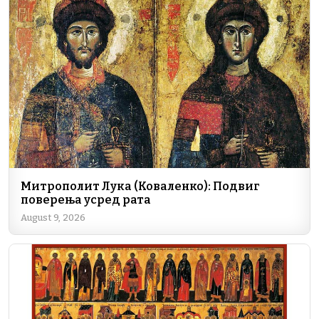
b
dI
a
A
Li
o
n
m
p
n
o
p
k
k
Митрополит Лука (Коваленко): Подвиг
поверења усред рата
August 9, 2026