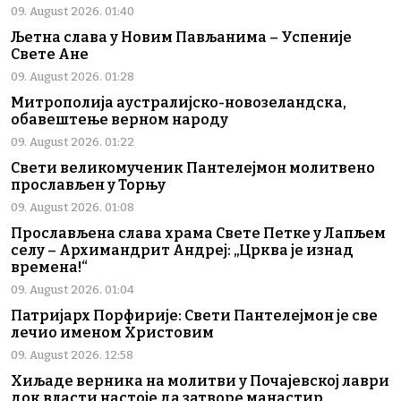
09. August 2026. 01:40
Љетна слава у Новим Пављанима – Успеније
Свете Ане
09. August 2026. 01:28
Митрополија аустралијско-новозеландска,
обавештење верном народу
09. August 2026. 01:22
Свети великомученик Пантелејмон молитвено
прослављен у Торњу
09. August 2026. 01:08
Прослављена слава храма Свете Петке у Лапљем
селу – Архимандрит Андреј: „Црква је изнад
времена!“
09. August 2026. 01:04
Патријарх Порфирије: Свети Пантелејмон је све
лечио именом Христовим
09. August 2026. 12:58
Хиљаде верника на молитви у Почајевској лаври
док власти настоје да затворе манастир