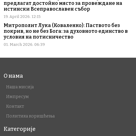
предлагат достойно място за провеждане на
истински Всеправославен събор
19. April 2026. 12:15
Митрополит Лука (Коваленко): Паството без
покрив, но не без Бога: за духовното единство в
условия на потисничество
01. March 2026. 06:39
О нама
Наша мисија
Импресум
Контакт
Политика коришћења
Категорије