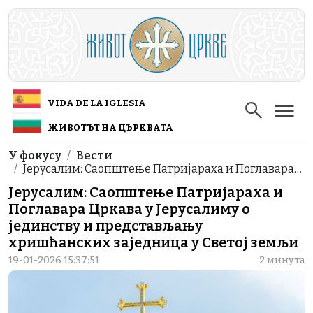
Skip to main content
VIDA DE LA IGLESIA
ЖИВОТЪТ НА ЦЪРКВАТА
Breadcrumb
У фокусу
Вести
Јерусалим: Саопштење Патријараха и Поглавара…
Јерусалим: Саопштење Патријараха и
Поглавара Цркава у Јерусалиму о
јединству и представљању
хришћанских заједница у Светој земљи
19-01-2026 15:37:51
2 минута