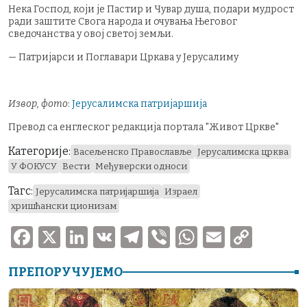
Нека Господ, који је Пастир и Чувар душа, подари мудрост
ради заштите Свога народа и очувања Његовог
сведочанства у овој светој земљи.
— Патријарси и Поглавари Цркава у Јерусалиму
Извор, фото
:
Јерусалимска патријаршија
Превод са енглеског редакција портала "Живот Цркве"
Категорије:
Васељенско Православље
Јерусалимска црква
У ФОКУСУ
Вести
Међуверски односи
Тагс:
Јерусалимска патријаршија
Израел
хришћански ционизам
F
X
Li
V
T
V
W
E
C
a
n
K
el
ib
h
m
o
ПРЕПОРУЧУЈЕМО
c
k
e
er
at
ai
p
e
e
gr
s
l
y