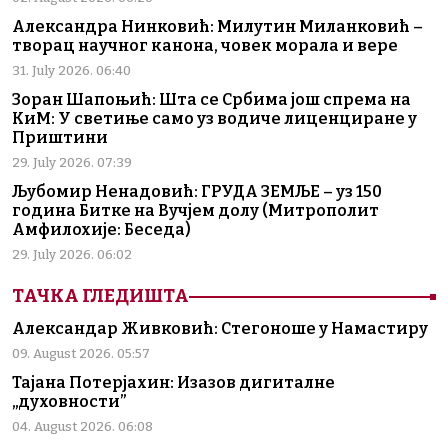
Александра Нинковић: Милутин Миланковић –
творац научног канона, човек морала и вере
31. July 2026. 06:40
Зоран Шапоњић: Шта се Србима још спрема на
КиМ: У светиње само уз водиче лиценциране у
Приштини
29. July 2026. 07:39
Љубомир Ненадовић: ГРУДА ЗЕМЉЕ – уз 150
година Битке на Вучјем долу (Митрополит
Амфилохије: Беседа)
29. July 2026. 06:02
ТАЧКА ГЛЕДИШТА
Александар Живковић: Стегоноше у Намастиру
09. August 2026. 05:57
Тајана Потерјахин: Изазов дигиталне
„духовности”
04. August 2026. 06:08