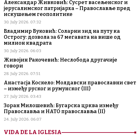
Александар Живковић: Сусрет васељенског и
јерусалимског патријарха – Православље пред
искушењем геополитике
30. July 2026. 07:32
Владимир Вуковић: Соларни зид на путу ка
Острогу: дозвола за 67 мегавата на више од
милион квадрата
30. July 2026. 06:03
Живојин Ракочевић: Неслобода другачије
говори
28. July 2026. 07:51
Анастасја Коскело: Молдавски православни свет
– између руског и румунског (III)
27. July 2026. 03:43
Зоран Милошевић: Бугарска црква између
Православља и НАТО православља (II)
24. July 2026. 06:07
VIDA DE LA IGLESIA