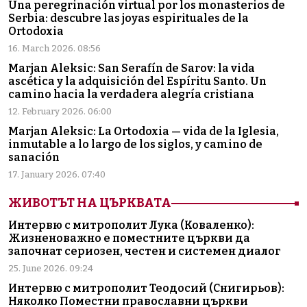
Una peregrinación virtual por los monasterios de
Serbia: descubre las joyas espirituales de la
Ortodoxia
16. March 2026. 08:56
Marjan Aleksic: San Serafín de Sarov: la vida
ascética y la adquisición del Espíritu Santo. Un
camino hacia la verdadera alegría cristiana
12. February 2026. 06:00
Marjan Aleksic: La Ortodoxia — vida de la Iglesia,
inmutable a lo largo de los siglos, y camino de
sanación
17. January 2026. 07:40
ЖИВОТЪТ НА ЦЪРКВАТА
Интервю с митрополит Лука (Коваленко):
Жизненоважно е поместните църкви да
започнат сериозен, честен и системен диалог
25. June 2026. 09:24
Интервю с митрополит Теодосий (Снигирьов):
Няколко Поместни православни църкви