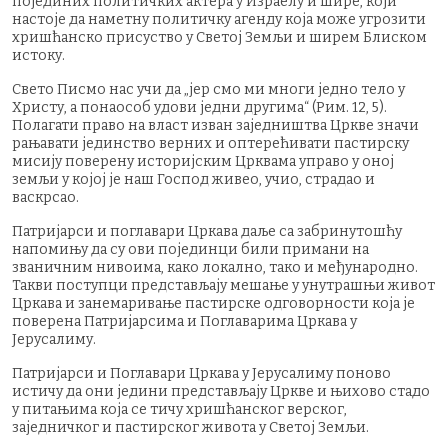
појединих политичких актера у Израелу и шире, који
настоје да наметну политичку агенду која може угрозити
хришћанско присуство у Светој Земљи и ширем Блиском
истоку.
Свето Писмо нас учи да „јер смо ми многи једно тело у
Христу, а понаособ удови једни другима“ (Рим. 12, 5).
Полагати право на власт изван заједништва Цркве значи
рањавати јединство верних и оптерећивати пастирску
мисију поверену историјским Црквама управо у оној
земљи у којој је наш Господ живео, учио, страдао и
васкрсао.
Патријарси и поглавари Цркава даље са забринутошћу
напомињу да су ови појединци били примани на
званичним нивоима, како локално, тако и међународно.
Такви поступци представљају мешање у унутрашњи живот
Цркава и занемаривање пастирске одговорности која је
поверена Патријарсима и Поглаварима Цркава у
Јерусалиму.
Патријарси и Поглавари Цркава у Јерусалиму поново
истичу да они једини представљају Цркве и њихово стадо
у питањима која се тичу хришћанског верског,
заједничког и пастирског живота у Светој Земљи.