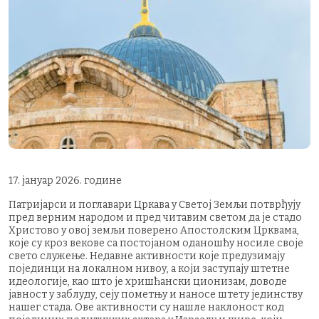
17. јануар 2026. године
Патријарси и поглавари Цркава у Светој Земљи потврђују
пред верним народом и пред читавим светом да је стадо
Христово у овој земљи поверено Апостолским Црквама,
које су кроз векове са постојаном оданошћу носиле своје
свето служење. Недавне активности које предузимају
појединци на локалном нивоу, а који заступају штетне
идеологије, као што је хришћански ционизам, доводе
јавност у заблуду, сеју пометњу и наносе штету јединству
нашег стада. Ове активности су нашле наклоност код