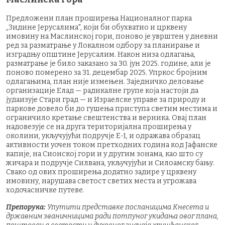
Предложени план проширења Националног парка
„Зидине Јерусалима", који би обухватио и црквену
имовину на Маслинској гори, поново је уврштен у дневни
ред за разматрање у Локалном одбору за планирање и
изградњу општине Јерусалим. Након низа одлагања,
разматрање је било заказано за 30. јун 2025. године, али је
поново померено за 31. децембар 2025. Упркос бројним
одлагањима, план није измењен. Заједничко деловање
организације Елад — радикалне групе која настоји да
јудаизује Стари град — и Израелске управе за природу и
паркове довело би до гушења приступа светим местима и
ограничило кретање свештенства и верника. Овај план
надовезује се на друга територијална проширења у
околини, укључујући подручје Е-1, и одражава образац
активности уочен током претходних година код Јафанске
капије, на Сионској гори и у другим зонама, као што су
жичара и подручје Силвана, укључујући и Силоамску бању.
Свако од ових проширења додатно задире у црквену
имовину, нарушава светост светих места и угрожава
ходочасничке путеве.
Препорука:
Упутити представке посланицима Кнесета и
државним званичницима ради потпуног укидања овог плана,