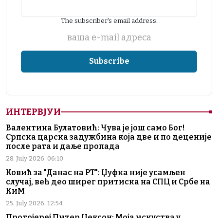
The subscriber's email address.
ваша е-mail адреса
ИНТЕРВЈУИ
Валентина Булатовић: Чува је још само Бог!
Српска царска задужбина која две и по деценије
после рата и даље пропада
28. July 2026. 06:10
Ковић за "Данас на РТ": Џуфка није усамљен
случај, већ део ширег притиска на СПЦ и Србе на
КиМ
25. July 2026. 12:54
Протојереј Питер Џексон: Моја искуства у