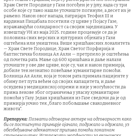
Храм Свете Породице у Гази погођен је у јулу, када су три
особе које су тамо нашле уточиште погинуле, а десет их је
рањено. Након овог напада, патријарх Теофил III и
кардинал Пицабала посетили су цркве у Појасу Газе,
изражавајући солидарност са својим заједницама. У
извештају УН из маја 2025. године процењује се да је
половина свих верских и културних објеката у Гази
оштећена или уништена. Више хришћанских локалитета
— Храм Свете Породице, Храм Светог Порфирија и
баптистичка болница Ал Ахли — претрпело је оштећења
од почетка рата. Мање од 600 хришћана и даље налази
уточиште у ове две цркве, које су, чак и након примирја,
добиле тек незнатно повећање хуманитарне помоћи.
Болница Ал Ахли, која је током рата примала пацијенте у
обиму пет пута већем од својих капацитета, и даље
оскудева у медицинској опреми и није у могућности да
прима лекове због ограничења у уласку хуманитарне
помоћи у Газу. Један хришћанин из Газе сведочи да је од
примирја уочио тек „благо побољшање свакодневног
живота".
Препорука:
Позвати одговорне актере на одговорност како
би се постигнуто примирје ојачало, подржало и одржало, уз
обезбеђивање адекватног прилива помоћи локалном
становништву. Истражити могућности за економску