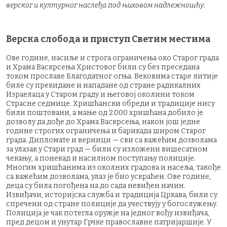
верског и културног наслеђа под њиховом надлежношћу.
Верска слобода и приступ Светим местима
Ове године, насиље и строга ограничења око Старог града
и Храма Васкрсења Христовог били су без преседана
током прославе Благодатног огња. Вековима старе литије
биле су прекидане и нападане од стране радикалних
Израелаца у Старом граду и његовој околини током
Страсне седмице. Хришћански обреди и традиције нису
били поштовани, а мање од 2.000 хришћана добило је
дозволу да дође до Храма Васкрсења, након још једне
године строгих ограничења и барикада широм Старог
града. Дипломате и верници — сви са важећим дозволама
за улазак у Стари град — били су изложени вишесатном
чекању, а понекад и насилном поступању полиције.
Многим хришћанима из околних градова и насеља, такође
са важећим дозволама, улаз је био ускраћен. Ове године,
деца су била погођена на до сада невиђен начин.
Извиђачи, историјска служба и традиција Цркава, били су
спречени од стране полиције да учествују у богослужењу.
Полиција је чак потегла оружје на једног вођу извиђача,
пред децом и унутар Грчке православне патријаршије. У