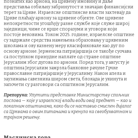
познатих као арнона, на црквену имовину и даље
представља озбиљну забринутост и значајан финансијски
терет за Цркве. Израелске општинске власти захтевају да
Цркве плаћају арнону за црквене објекте. Ове црквене
непокретности угошћују разне службе које служе широј
заједници, чиме се крше споразуми и уговори који
постоје вековима. Током 2025. године, израелске општине
су задржале средства намењена образовању у црквеним
школама и ову казнену меру класификовале као дуг по
основу арноне. Јерменска патријаршија се такође суочава
са поступком принудне наплате од стране општине
Јерусалим због дугова по арнони. Поред тога, у августу је
општина Јерусалим замрзла банковне рачуне Грчке
православне патријаршије у Јерусалиму. Након апела и
заузимања савезника широм света, блокада је укинута и
започети су разговори са општином Јерусалим.
Препорука:
Упутити представке Министарству спољних
послова — које у израелској влади води овај предмет — као и
локалним општинама, како би се наставио смислен дијалог
са Црквама о овим питањима и кренуло ка свеобухватном и
трајном решењу.
Маслинска гора