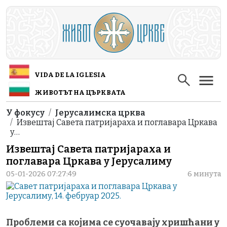
Skip to main content
VIDA DE LA IGLESIA
ЖИВОТЪТ НА ЦЪРКВАТА
Breadcrumb
У фокусу
Јерусалимска црква
Извештај Савета патријараха и поглавара Цркава
у…
Извештај Савета патријараха и
поглавара Цркава у Јерусалиму
05-01-2026 07:27:49
6 минута
Проблеми са којима се суочавају хришћани у