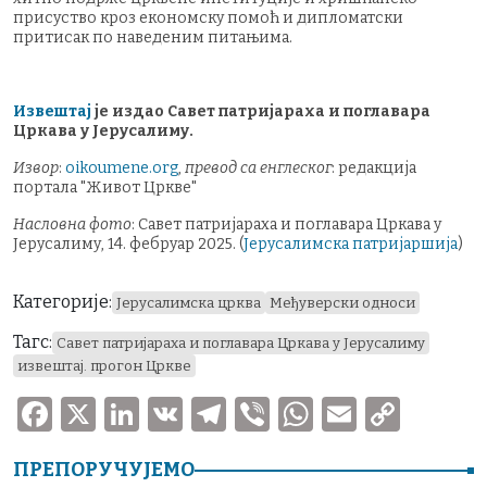
присуство кроз економску помоћ и дипломатски
притисак по наведеним питањима.
Извештај
је издао Савет патријараха и поглавара
Цркава у Јерусалиму.
Извор
:
oikoumene.org
,
превод са енглеског
: редакција
портала "Живот Цркве"
Насловна фото
: Савет патријараха и поглавара Цркава у
Јерусалиму, 14. фебруар 2025. (
Јерусалимска патријаршија
)
Категорије:
Јерусалимска црква
Међуверски односи
Тагс:
Савет патријараха и поглавара Цркава у Јерусалиму
извештај. прогон Цркве
F
X
Li
V
T
V
W
E
C
a
n
K
el
ib
h
m
o
ПРЕПОРУЧУЈЕМО
c
k
e
er
at
ai
p