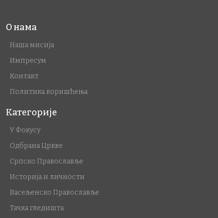
О нама
Наша мисија
Импресум
Контакт
Политика коришћења
Категорије
У Фокусу
Одбрана Цркве
Српско Православље
Историја и личности
Васељенско Православље
Тачка гледишта