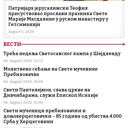
Патријарх јерусалимски Теофил
присуствовао прослави празника Свете
Марије Магдалине у руском манастиру у
Гетсиманији
August 5, 2026
ВЕСТИ
Трећа недеља Светосавског кампа у Шејдленду
06. August 2026. 02:12
Молитвено сећање на Свете мученике
Пребиловачке
06. August 2026. 01:49
Свети Пантелејмон, слава цркве на
Дивчибарама, служи Епископ Исихије
06. August 2026. 01:46
Свети мученици пребиловачки и
доњохерцеговачки – 85 година од убиства 4.000
Срба у Херцеговини