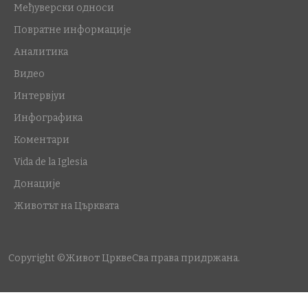
Међуверски односи
Повратне информације
Аналитика
Видео
Интервјуи
Инфографика
Коментари
Vida de la Iglesia
Донације
Животът на Църквата
Copyright ©Живот Цркве
Сва права придржана.