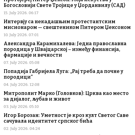
Богословији Свете Тројице у Џорданвилу (САД)
15. July 2026. 06:17
Интервју са некадашњим протестантским
мисионаром — свештеником Питером Џексоном
10. July 2026. 07:01
Александра Карамихалева: Једна православна
породица у Швајцарској – између финансија,
фармације и вечности
07. July 2026. 05:08
Попадија Габријела Луга: „Рај треба да почне у
породици“
04. July 2026. 12:08
Митрополит Марко (Головков): Црква као место
за дијалог, љубав и живот
03. July 2026. 05:10
Игор Борозан: Уметност је кроз култ Светог Саве
сачувала идентитет српског бића
02. July 2026. 04:24