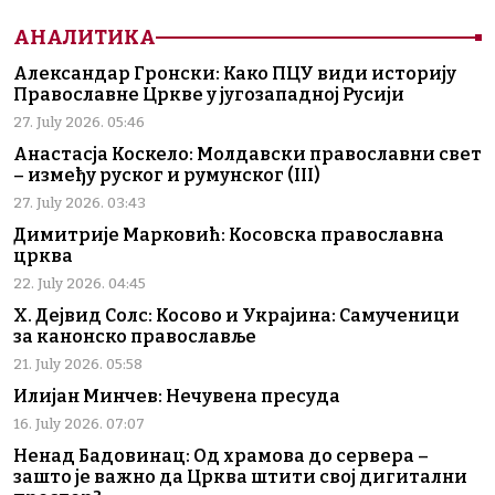
АНАЛИТИКА
Александар Гронски: Како ПЦУ види историју
Православне Цркве у југозападној Русији
27. July 2026. 05:46
Анастасја Коскело: Молдавски православни свет
– између руског и румунског (III)
27. July 2026. 03:43
Димитрије Марковић: Косовска православна
црква
22. July 2026. 04:45
Х. Дејвид Солс: Косово и Украјина: Самученици
за канонско православље
21. July 2026. 05:58
Илијан Минчев: Нечувена пресуда
16. July 2026. 07:07
Ненад Бадовинац: Од храмова до сервера –
зашто је важно да Црква штити свој дигитални