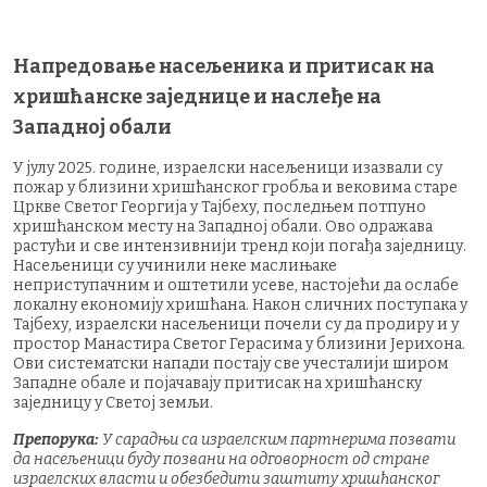
Напредовање насељеника и притисак на
хришћанске заједнице и наслеђе на
Западној обали
У јулу 2025. године, израелски насељеници изазвали су
пожар у близини хришћанског гробља и вековима старе
Цркве Светог Георгија у Тајбеху, последњем потпуно
хришћанском месту на Западној обали. Ово одражава
растући и све интензивнији тренд који погађа заједницу.
Насељеници су учинили неке маслињаке
неприступачним и оштетили усеве, настојећи да ослабе
локалну економију хришћана. Након сличних поступака у
Тајбеху, израелски насељеници почели су да продиру и у
простор Манастира Светог Герасима у близини Јерихона.
Ови систематски напади постају све учесталији широм
Западне обале и појачавају притисак на хришћанску
заједницу у Светој земљи.
Препорука:
У сарадњи са израелским партнерима позвати
да насељеници буду позвани на одговорност од стране
израелских власти и обезбедити заштиту хришћанског