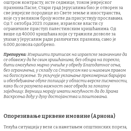
оштром контрасту, исте седмице, током јеврејског
празника Пасхе, Стари град Јерусалима био је отворен за
све јеврејске породице из Свете земље и иностранства,
које су у великом броју могле да присуствују прославама.
Од 7. октобра 2023. године, израелске власти су
ограничиле приступ палестинским хришћанима. Од
више од 40.000 хришћана који су тражили дозволе за
улазак у Јерусалим ради различитих празника, само је
6.000 дозвола одобрено.
Препорука:
Извршити притисак на израелске званичнике да
се обавежу да ће свим хришћанима, без обзира на порекло,
бити омогућено мирно учешће у обреду Благодатног огња,
без ограничења, у складу са Статусом кво и њиховим правом
на богослужење. То укључује уклањање прекомерних баријера
и обезбеђивање обуке полиције у области верске писмености,
како би се разумела важност овог обреда за локалну
заједницу. Верници морају имати могућност да до Храма
Васкрсења дођу у духу достојанства и поштовања.
Опорезивање црквене имовине (Арнона)
Текућа ситуација у вези са наметањем општинских пореза,