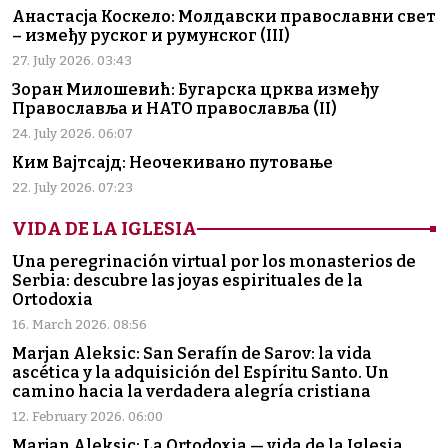
Анастасја Коскело: Молдавски православни свет
– између руског и румунског (III)
27. July 2026. 03:43
Зоран Милошевић: Бугарска црква између
Православља и НАТО православља (II)
24. July 2026. 06:07
Ким Вајтсајд: Неочекивано путовање
22. July 2026. 07:23
VIDA DE LA IGLESIA
Una peregrinación virtual por los monasterios de
Serbia: descubre las joyas espirituales de la
Ortodoxia
16. March 2026. 08:56
Marjan Aleksic: San Serafín de Sarov: la vida
ascética y la adquisición del Espíritu Santo. Un
camino hacia la verdadera alegría cristiana
12. February 2026. 06:00
Marjan Aleksic: La Ortodoxia — vida de la Iglesia,