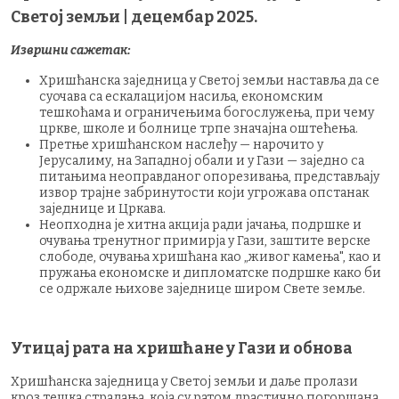
Светој земљи | децембар 2025.
Извршни сажетак:
Хришћанска заједница у Светој земљи наставља да се
суочава са ескалацијом насиља, економским
тешкоћама и ограничењима богослужења, при чему
цркве, школе и болнице трпе значајна оштећења.
Претње хришћанском наслеђу — нарочито у
Јерусалиму, на Западној обали и у Гази — заједно са
питањима неоправданог опорезивања, представљају
извор трајне забринутости који угрожава опстанак
заједнице и Цркава.
Неопходна је хитна акција ради јачања, подршке и
очувања тренутног примирја у Гази, заштите верске
слободе, очувања хришћана као „живог камења", као и
пружања економске и дипломатске подршке како би
се одржале њихове заједнице широм Свете земље.
Утицај рата на хришћане у Гази и обнова
Хришћанска заједница у Светој земљи и даље пролази
кроз тешка страдања, која су ратом драстично погоршана.