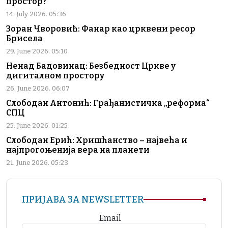
простор?
14. July 2026. 05:36
Зоран Чворовић: Фанар као црквени ресор
Брисела
29. June 2026. 05:10
Ненад Бадовинац: Безбедност Цркве у
дигиталном простору
26. June 2026. 06:07
Слободан Антонић: Грађанистичка „реформа“
СПЦ
25. June 2026. 01:25
Слободан Ерић: Хришћанство – највећа и
најпрогоњенија вера на планети
21. June 2026. 05:23
ПРИЈАВА ЗА NEWSLETTER
Email