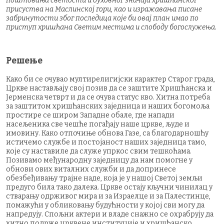
поштовања светости и духовног значаја хришћанског
присуства на Маслинској гори, као и изражавања писане
забринутости због последица које би овај план имао по
приступ хришћана Светим местима и слободу богослужења.
Решење
Како би се очувао мултирелигијски карактер Старог града,
Цркве настављају свој позив да се заштите Хришћанска и
Јерменска четврт и да се очува статус кво. Хитна потреба
за заштитом хришћанских заједница и наших богомоља
простире се широм Западне обале, где напади
насељеника све чешће погађају наше цркве, људе и
имовину. Како отпочиње обнова Газе, са благодарношћу
истичемо службе и постојаност наших заједница тамо,
које су наставиле да служе упркос свим тешкоћама.
Позивамо међународну заједницу да нам помогне у
обнови ових виталних служби и да допринесе
обезбеђивању трајне наде, која је у нашој Светој земљи
предуго била тако далека. Цркве остају кључни чинилац у
стварању одрживог мира и за Израелце и за Палестинце,
помажући у обликовању будућности у којој сви могу да
напредују. Спољни актери и владе снажно се охрабрују да
хитно подрже црквене институције и хришћанско