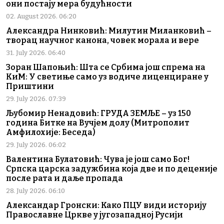
они постају мера будућности
02. August 2026. 06:20
Александра Нинковић: Милутин Миланковић –
творац научног канона, човек морала и вере
31. July 2026. 06:40
Зоран Шапоњић: Шта се Србима још спрема на
КиМ: У светиње само уз водиче лиценциране у
Приштини
29. July 2026. 07:39
Љубомир Ненадовић: ГРУДА ЗЕМЉЕ – уз 150
година Битке на Вучјем долу (Митрополит
Амфилохије: Беседа)
29. July 2026. 06:02
Валентина Булатовић: Чува је још само Бог!
Српска царска задужбина која две и по деценије
после рата и даље пропада
28. July 2026. 06:10
Александар Гронски: Како ПЦУ види историју
Православне Цркве у југозападној Русији