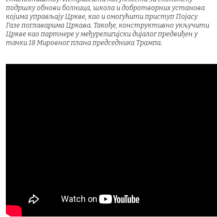
подршку обнови болница, школа и добротворних установа
којима управљају Цркве, као и омогућити приступ Појасу
Газе поглаварима Цркава. Такође, конструктивно укључити
Цркве као партнере у међурелигијски дијалог предвиђен у
тачки 18 Мировног плана председника Трампа.