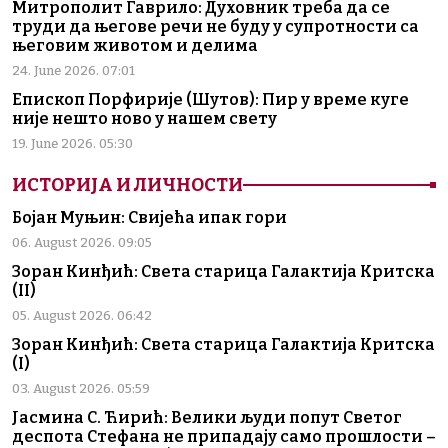
Митрополит Гаврило: Духовник треба да се
труди да његове речи не буду у супротности са
његовим животом и делима
24. June 2026. 07:01
Епископ Порфирије (Шутов): Пир у време куге
није нешто ново у нашем свету
19. June 2026. 05:30
ИСТОРИЈА И ЛИЧНОСТИ
Бојан Муњин: Свијећа ипак гори
06. August 2026. 09:05
Зоран Кинђић: Света старица Галактија Критска
(II)
05. August 2026. 06:42
Зоран Кинђић: Света старица Галактија Критска
(I)
03. August 2026. 05:59
Јасмина С. Ћирић: Велики људи попут Светог
деспота Стефана не припадају само прошлости –