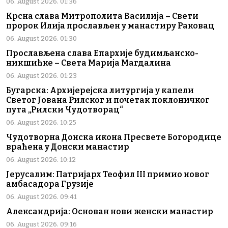
06. August 2026. 01:36
Крсна слава Митрополита Василија – Свети
пророк Илија прослављен у манастиру Раковац
06. August 2026. 01:30
Прослављена слава Епархије будимљанско-
никшићке – Света Марија Магдалина
06. August 2026. 01:23
Бугарска: Архијерејска литургија у капели
Светог Јована Рилског и почетак поклоничког
пута „Рилски Чудотворац“
06. August 2026. 10:25
Чудотворна Донска икона Пресвете Богородице
враћена у Донски манастир
06. August 2026. 10:12
Јерусалим: Патријарх Теофил III примио новог
амбасадора Грузије
06. August 2026. 09:41
Александрија: Основан нови женски манастир
06. August 2026. 09:16