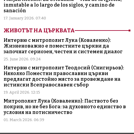
inmutable a lo largo de los siglos, y camino de
sanación
17. January 2026. 07:40
ЖИВОТЪТ НА ЦЪРКВАТА
Интервю с митрополит Лука (Коваленко):
Жизненоважно е поместните църкви да
започнат сериозен, честен и системен диалог
25. June 2026. 09:24
Интервю с митрополит Теодосий (Снигирьов):
Няколко Поместни православни църкви
предлагат достойно място за провеждане на
истински Всеправославен събор
19. April 2026. 12:15
Митрополит Лука (Коваленко): Паството без
покрив, но не без Бога: за духовното единство в
условия на потисничество
01. March 2026. 06:39