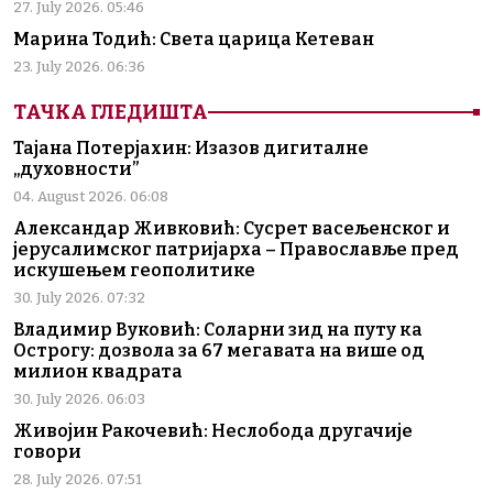
27. July 2026. 05:46
Марина Тодић: Света царица Кетеван
23. July 2026. 06:36
ТАЧКА ГЛЕДИШТА
Тајана Потерјахин: Изазов дигиталне
„духовности”
04. August 2026. 06:08
Александар Живковић: Сусрет васељенског и
јерусалимског патријарха – Православље пред
искушењем геополитике
30. July 2026. 07:32
Владимир Вуковић: Соларни зид на путу ка
Острогу: дозвола за 67 мегавата на више од
милион квадрата
30. July 2026. 06:03
Живојин Ракочевић: Неслобода другачије
говори
28. July 2026. 07:51