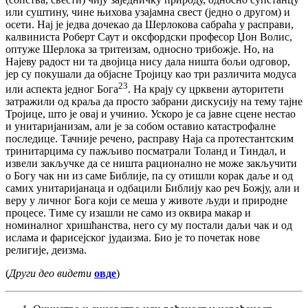
или суштину, чине њихова узајамна свест (једно о другом) и
осети. Нај је једва дочекао да Шерлокова сабраћа у расправи,
калвиниста Роберт Саут и оксфордски професор Џон Волис,
оптуже Шерлока за тритеизам, односно трибожје. Но, на
Најеву радост ни та двојица нису дала ништа бољи одговор,
јер су покушали да објасне Тројицу као три различита модуса
23
или аспекта једног Бога
. На крају су црквени ауторитети
затражили од краља да просто забрани дискусију на тему тајне
Тројице, што је овај и учинио. Ускоро је са јавне сцене нестао
и унитаријанизам, али је за собом оставио катастрофалне
последице. Тачније речено, расправу Наја са протестантским
тринитарцима су пажљиво посматрали Толанд и Тиндал, и
извели закључке да се ништа рационално не може закључити
о Богу чак ни из саме Библије, па су отишли корак даље и од
самих унитаријанаца и одбацили Библију као реч Божју, али и
веру у личног Бога који се меша у животе људи и природне
процесе. Тиме су изашли не само из оквира макар и
номиналног хришћанства, него су му постали даљи чак и од
ислама и фарисејског јудаизма. Био је то почетак нове
религије, деизма.
(
Други део видети
овде
)