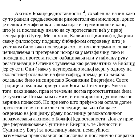
14
Аксиом Божије једноставности
, схваћен на начин како
су то радили средњевековни римокатолички мислиоци, донео
је велики метафизички галиматијас и терминолошки хаос,
што је за последицу имало да су протестанти већ у првој
генерацији (Лутер, Меланхтон, Калвин и Цвингли) одбацили
сваку филозофску подршку библијском откровењу, што је
уосталом било како последица схоластичког терминолошког
цепидлачења и претераног искорака у метафизику, тако и
последица протестантског одбацивања или у најмању руку
релативизације Отачких тумачења као релевантних за Библију,
јер су се и Оци ( иако у неупоредиво мањој мери у односу на
схоластике) ослањали на филозофију, премда је то њихово
ослањање било инспирисано Божанским Енергијама Свете
Тројице и реалним присуством Бога на Литургији. Уместо
тога, како знамо, прва и темељна догма протестантизма била
је тумачење Писма њим самим, и инспирисано душом сваког
верника понаособ. Но пре него што пређемо на остале догме
протестантизма и њихове последице, ваљало би да се
осврнемо на још једну рђаву последицу римокатоличког
неразумевања аксиома о Божијој једноставности. Док су прве
две (неразликовање Суштине и Енергија, те Личности и
Суштине у Богу) за последицу имали немогућност
разумевања православног богословља и последично повратка