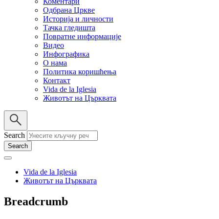
Коментари
Одбрана Цркве
Историја и личности
Тачка гледишта
Повратне информације
Видео
Инфографика
О нама
Политика коришћења
Контакт
Vida de la Iglesia
Животът на Църквата
Search
Vida de la Iglesia
Животът на Църквата
Breadcrumb