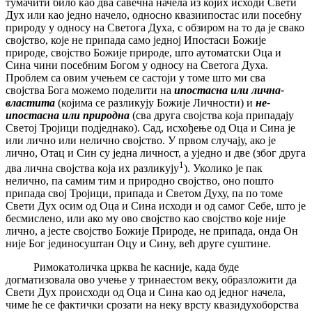
тумачити било као два савечна начела из којих исходи Свети
Дух или као једно начело, односно квазиипостас или посебну
природу у односу на Светога Духа, с обзиром на то да је свако
својство, које не припада само једној Ипостаси Божије
природе, својство Божије природе, што аутоматски Оца и
Сина чини посебним Богом у односу на Светога Духа.
Проблем са овим учењем се састоји у томе што ми сва
својства Бога можемо поделити на
ипостасна или лична-
властита
(којима се разликују Божије Личности) и
не-
ипостасна или природна
(сва друга својства која припадају
Светој Тројици подједнако). Сад, исхођење од Оца и Сина је
или лично или нелично својство. У првом случају, ако је
лично, Отац и Син су једна личност, а уједно и две (због друга
1
два лична својства која их разликују
). Уколико је пак
нелично, па самим тим и природно својство, оно пошто
припада свој Тројици, припада и Светом Духу, па по томе
Свети Дух осим од Оца и Сина исходи и од самог Себе, што је
бесмислено, или ако му ово својство као својство које није
лично, а јесте својство Божије Природе, не припада, онда Он
није Бог јединосуштан Оцу и Сину, већ друге суштине.
Римокатоличка црква ће касније, када буде
догматизовала ово учење у тринаестом веку, образложити да
Свети Дух происходи од Оца и Сина као од једног начела,
чиме ће се фактички срозати на неку врсту квазидухоборства