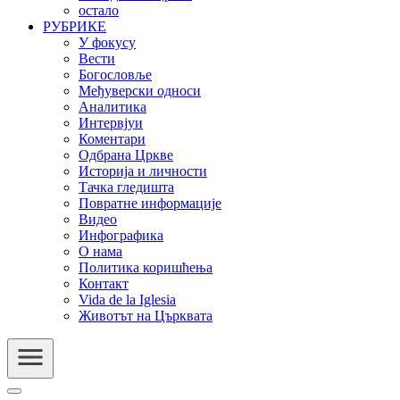
остало
РУБРИКЕ
У фокусу
Вести
Богословље
Међуверски односи
Аналитика
Интервјуи
Коментари
Одбрана Цркве
Историја и личности
Тачка гледишта
Повратне информације
Видео
Инфографика
О нама
Политика коришћења
Контакт
Vida de la Iglesia
Животът на Църквата