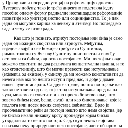
у Цркву, као и посредно утицај на реформацију односно
Лутерову побуну, тако је трећа директно подстакла једну
посебно опасну форму радикалне нестандардне реформације
познатије као унитаријанство или социнијанство. То је пак
једна од могућих карика ка деизму и атеизму. Но погледајмо
сада о чему се тачно ради.
Као што је познато, атрибут постојања или бића је само
један од Божијих својстава или атрибута. Међутим,
изједначавајући све Божије атрибуте са Суштином,
римокатолици су Његову Суштину поистоветили између
осталог и са бићем, односно постојањем. Ми постојање овде
можемо схватити на два различита концептуална начина, и то
као егзистенцију, што би могли превести као иступљивање
(existentia од existere), у смислу да ми можемо констатовати да
нечега има ако то нешто иступи пред нас, и дође у домен
нашег чулног апарата. Са друге стране, пошто постојање као
такво не зависи од нас, то јест од иступљивања пред наша
чула, можемо га схватити и као просто бивствовање, што
зовемо бићем (esse, being, ειναι), или као бивствовање, које је
подлога или носач неких својстава (substantia). Врло је
проблематично рећи да постоји нешто што нема својства, јер
не бисмо имали никакву врсту процедуре којом бисмо
утврдили да то нешто постоји. Сад, скуп неких својстава
означава неку природу или неко постојање, али с обзиром на