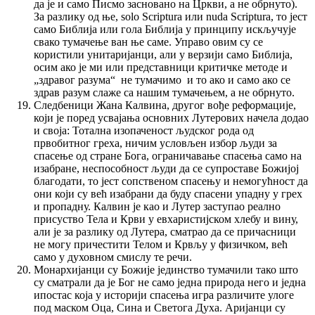
да је и само Писмо засновано на Цркви, а не обрнуто).
За разлику од ње, solo Scriptura или nuda Scriptura, то јест
само Библија или гола Библија у принципу искључује
свако тумачење ван ње саме. Управо овим су се
користили унитаријанци, али у верзији само Библија,
осим ако је ми или представници критичке методе и
„здравог разума“ не тумачимо и то ако и само ако се
здрав разум слаже са нашим тумачењем, а не обрнуто.
Следбеници Жана Калвина, другог вође реформације,
који је поред усвајања основних Лутерових начела додао
и своја: Тотална изопаченост људског рода од
првобитног греха, ничим условљен избор људи за
спасење од стране Бога, ограничавање спасења само на
изабране, неспособност људи да се супроставе Божијој
благодати, то јест сопственом спасењу и немогућност да
они који су већ изабрани да буду спасени упадну у грех
и пропадну. Калвин је као и Лутер заступао реално
присуство Тела и Крви у евхаристијском хлебу и вину,
али је за разлику од Лутера, сматрао да се причасници
не могу причестити Телом и Крвљу у физичком, већ
само у духовном смислу те речи.
Монархијанци су Божије јединство тумачили тако што
су сматрали да је Бог не само једна природа него и једна
ипостас која у историји спасења игра различите улоге
под маском Оца, Сина и Светога Духа. Аријанци су