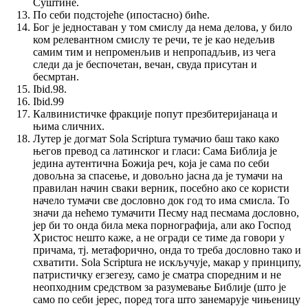
Суштине.
По себи подстојеће (ипостасно) биће.
Бог је једноставан у том смислу да нема делова, у било
ком релевантном смислу те речи, те је као недељив
самим тим и непроменљив и непропадљив, из чега
следи да је беспочетан, вечан, свуда присутан и
бесмртан.
Ibid.98.
Ibid.99
Калвинистичке фракције попут презбитеријанаца и
њима сличних.
Лутер је догмат Sola Scriptura тумачио баш тако како
његов превод са латинског и гласи: Сама Библија је
једина аутентична Божија реч, која је сама по себи
довољна за спасење, и довољно јасна да је тумачи на
правилан начин сваки верник, посебно ако се користи
начело тумачи све дословно док год то има смисла. То
значи да нећемо тумачити Песму над песмама дословно,
јер би то онда била мека порнографија, али ако Господ
Христос нешто каже, а не огради се тиме да говори у
причама, тј. метафорично, онда то треба дословно тако и
схватити. Sola Scriptura не искључује, макар у принципу,
патристичку егзегезу, само је сматра споредним и не
неопходним средством за разумевање Библије (што је
само по себи јерес, поред тога што занемарује чињеницу