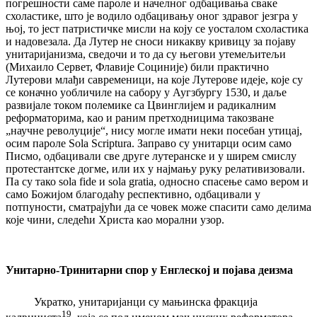
погрешности саме пароле и начелног одбацивања сваке
схоластике, што је водило одбацивању оног здравог језгра у
њој, то јест патристичке мисли на коју се уосталом схоластика
и надовезала. Да Лутер не сноси никакву кривицу за појаву
унитаријанизма, сведочи и то да су његови утемељитељи
(Михаило Сервет, Флавије Социније) били практично
Лутерови млађи савременици, на које Лутерове идеје, које су
се коначно уобличиле на сабору у Аугзбургу 1530, и даље
развијале током полемике са Цвинглијем и радикалним
реформаторима, као и раним претходницима такозване
„научне револуције“, нису могле имати неки посебан утицај,
осим пароле Sola Scriptura. Заправо су унитарци осим само
Писмо, одбацивали све друге лутеранске и у ширем смислу
протестантске догме, или их у најмању руку релативизовали.
Па су тако sola fide и sola gratia, односно спасење само вером и
само Божијом благодаћу респективно, одбацивали у
потпуности, сматрајући да се човек може спасити само делима
које чини, следећи Христа као морални узор.
Унитарно-Тринитарни спор у Енглеској и појава деизма
Укратко, унитаријанци су мањинска фракција
19