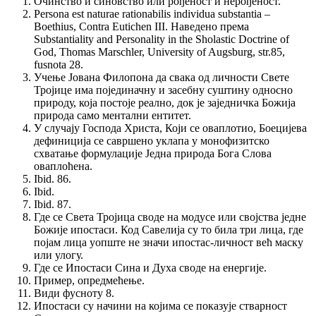
Очинство и синовство или рођеност и нерођеност.
Persona est naturae rationabilis individua substantia –
Boethius, Contra Eutichen III. Наведено према
Substantiality and Personality in the Sholastic Doctrine of
God, Thomas Marschler, University of Augsburg, str.85,
fusnota 28.
Учење Јована Филопона да свака од личности Свете
Тројице има појединачну и засебну суштину односно
природу, која постоје реално, док је заједничка Божија
природа само ментални ентитет.
У случају Господа Христа, Који се оваплотио, Боецијева
дефиниција се савршено уклапа у монофизитско
схватање формулације Једна природа Бога Слова
оваплоћена.
Ibid. 86.
Ibid.
Ibid. 87.
Где се Света Тројица своде на модусе или својства једне
Божије ипостаси. Код Савелија су то била три лица, где
појам лица уопште не значи ипостас-личност већ маску
или улогу.
Где се Ипостаси Сина и Духа своде на енергије.
Пример, опредмећење.
Види фусноту 8.
Ипостаси су начини на којима се показује стварност