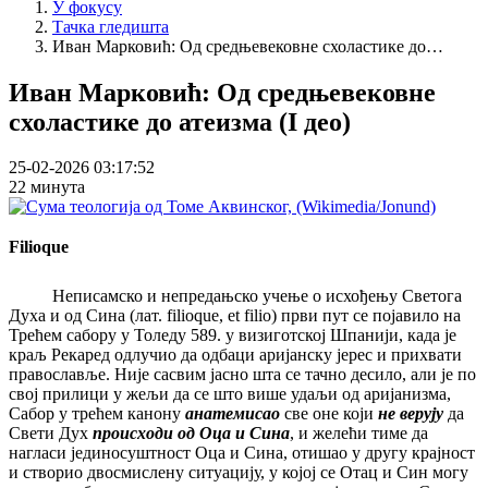
У фокусу
Тачка гледишта
Иван Марковић: Од средњевековне схоластике до…
Иван Марковић: Од средњевековне
схоластике до атеизма (I део)
25-02-2026 03:17:52
22 минута
Filioque
Неписамско и непредањско учење о исхођењу Светога
Духа и од Сина (лат. filioque, et filio) први пут се појавило на
Трећем сабору у Толеду 589. у визиготској Шпанији, када је
краљ Рекаред одлучио да одбаци аријанску јерес и прихвати
православље. Није сасвим јасно шта се тачно десило, али је по
свој прилици у жељи да се што више удаљи од аријанизма,
Сабор у трећем канону
анатемисао
све оне који
не верују
да
Свети Дух
происходи од Оца и Сина
, и желећи тиме да
нагласи јединосуштност Оца и Сина, отишао у другу крајност
и створио двосмислену ситуацију, у којој се Отац и Син могу