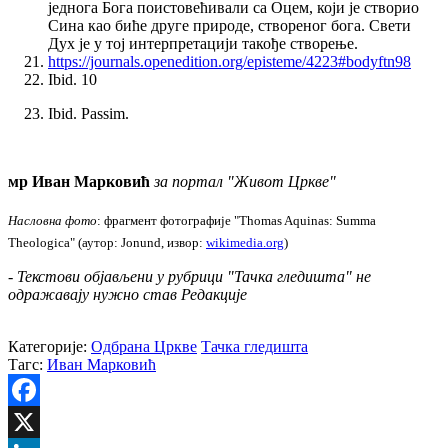
једнога Бога поистовећивали са Оцем, који је створио
Сина као биће друге природе, створеног бога. Свети
Дух је у тој интерпретацији такође створење.
https://journals.openedition.org/episteme/4223#bodyftn98
Ibid. 10
Ibid. Passim.
мр Иван Марковић
за портал "Живот Цркве"
Насловна фото
: фрагмент фотографије "Thomas Aquinas: Summa
Theologica" (аутор: Jonund, извор:
wikimedia.org
)
- Текстови објављени у рубрици "Тачка гледишта" не
одражавају нужно став Редакције
Категорије:
Одбрана Цркве
Тачка гледишта
Тагс:
Иван Марковић
Facebook