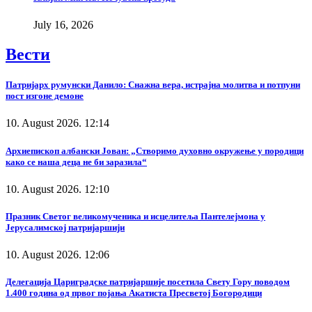
July 16, 2026
Вести
Патријарх румунски Данило: Снажна вера, истрајна молитва и потпуни
пост изгоне демоне
10. August 2026. 12:14
Архиепископ албански Јован: „Створимо духовно окружење у породици
како се наша деца не би заразила“
10. August 2026. 12:10
Празник Светог великомученика и исцелитеља Пантелејмона у
Јерусалимској патријаршији
10. August 2026. 12:06
Делегација Цариградске патријаршије посетила Свету Гору поводом
1.400 година од првог појања Акатиста Пресветој Богородици