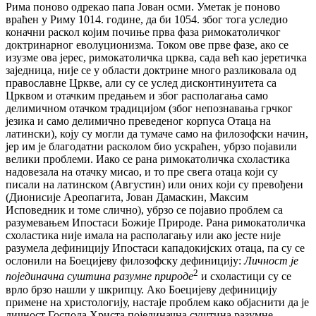
Рима поново одрекао папа Јован осми. Уметак је поново
враћен у Риму 1014. године, да би 1054. због тога уследио
коначни раскол којим почиње прва фаза римокатоличког
доктринарног еволуционизма. Током ове прве фазе, ако се
изузме ова јерес, римокатоличка црква, сада већ као јеретичка
заједница, није се у области доктрине много разликовала од
православне Цркве, али су се услед дисконтинуитета са
Црквом и отачким предањем и због располагања само
делимичном отачком традицијом (због непознавања грчког
језика и само делимично преведеног корпуса Отаца на
латински), коју су могли да тумаче само на филозофски начин,
јер им је благодатни расколом био ускраћен, убрзо појавили
велики проблеми. Иако се рана римокатоличка схоластика
надовезала на отачку мисао, и то пре свега отаца који су
писали на латинском (Августин) или оних који су превођени
(Дионисије Ареопагита, Јован Дамаскин, Максим
Исповедник и томе слично), убрзо се појавио проблем са
разумевањем Ипостаси Божије Природе. Рана римокатоличка
схоластика није имала на располагању или ако јесте није
разумела дефиницију Ипостаси кападокијских отаца, па су се
ослонили на Боецијеву филозофску дефиницију:
Личност је
2
појединачна суштина разумне природе
и схоластици су се
врло брзо нашли у шкрипцу. Ако Боецијеву дефиницију
примене на христологију, настаје проблем како објаснити да је
личност Господа Христа појединачна суштина разумне