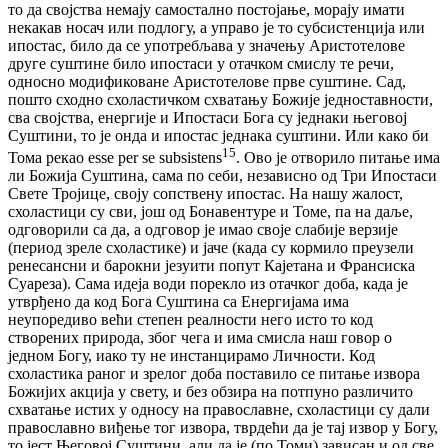
то да својства немају самостално постојање, морају имати
некакав носач или подлогу, а управо је то субсистенција или
ипостас, било да се употребљава у значењу Аристотелове
друге суштине било ипостаси у отачком смислу те речи,
односно модификоване Аристотелове прве суштине. Сад,
пошто сходно схоластичком схватању Божије једноставности,
сва својства, енергије и Ипостаси Бога су једнаки његовој
Суштини, то је онда и ипостас једнака суштини. Или како би
15
Тома рекао esse per se subsistens
. Ово је отворило питање има
ли Божија Суштина, сама по себи, независно од Три Ипостаси
Свете Тројице, своју сопствену ипостас. На нашу жалост,
схоластици су сви, још од Бонавентуре и Томе, па на даље,
одговорили са да, а одговор је имао своје слабије верзије
(период зреле схоластике) и јаче (када су кормило преузели
ренесансни и барокни језуити попут Кајетана и Франсиска
Суареза). Сама идеја води порекло из отачког доба, када је
утврђено да код Бога Суштина са Енергијама има
неупоредиво већи степен реалности него исто то код
створених природа, због чега и има смисла наш говор о
једном Богу, иако ту не инстанцирамо Личности. Код
схоластика раног и зрелог доба поставило се питање извора
Божијих акција у свету, и без обзира на потпуно различито
схватање истих у односу на православне, схоластици су дали
православно виђење тог извора, тврдећи да је тај извор у Богу,
то јест Његовој Суштини, али да је (по Томи) зависан и од све