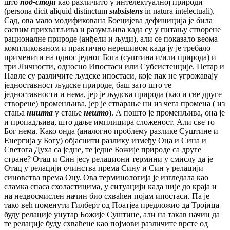
што
под-стоји
као различито у интелектуалној природи
(persona dicit aliquid distinctum
subsistens
in natura intelectuali).
Сад, ова мало модификована Боецијева дефиниција је била
сасвим прихватљива и разумљива када су у питању створене
рационалне природе (анђели и људи), али се показало веома
компликованом и практично нерешивом када ју је требало
применити на однос једног Бога (суштина и/или природа) и
три Личности, односно Ипостаси или Субсистенције. Петар и
Павле су различите људске ипостаси, које пак не угрожавају
једноставност људске природе, баш зато што те
једноставности и нема, јер је људска природа (као и све друге
створене) променљива, јер је стварање ни из чега промена ( из
стања
ништа
у стање
нешто
). А пошто је променљива, она је
и пропадљива, што даље имплицира сложеност. Али све то
Бог нема. Како онда (аналогно проблему разлике Суштине и
Енергија у Богу) објаснити разлику између Оца и Сина и
Светога Духа са једне, те једне Божије природе са друге
стране? Отац и Син јесу релациони термини у смислу да је
Отац у релацији очинства према Сину и Син у релацији
синовства према Оцу. Ова терминологија је изгледала као
сламка спаса схоластицима, у ситуацији када није до краја и
на недвосмислен начин био схваћен појам ипостаси. Па је
тако већ поменути Гилберт од Поатјеа предложио да Тројица
буду релације унутар Божије Суштине, али на такав начин да
те релације буду схваћене као појмови различите врсте од