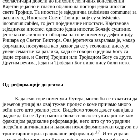
схоластичари довели до њихових логичких консеквенци.
Кајетан је јасно и гласно објавио да постоји једна ипостас
свете Тројице. Та ипостас је заједничка (subsistens commune) за
разлику од Ипостаси Свете Тројице, које су subsistentes
incommunicabiles, то јест појединачне ипостаси. Кајетанова
заједничка ипостас, односно једна ипостас Божије суштине,
јесте квази-личност с обзиром на горе поменуту дефиницију
Ришара од Светог Виктора. Ова јеретичка заврзлама је, макар
формално, послужила као разлог да се у теолошки дискурс
уведе семантичка разлика, када се говори о једном Богу са
једне стране, и Светој Тројици или Троједном Богу са друге.
Другим речима, један и Троједан Бог више нису били исто.
Од реформације до деизма
Када смо горе поменули Лутера, могло би се схватити да
је његов утицај на овај тужан процес о коме причамо много
већи него што реално јесте. Видећемо током даљег одвијања
радње да би се Лутер много боље снашао са унитаристичком
фракцијом радикалне реформације, него што су то урадили
несрећни англиканци и њихови неконформистички садрузи из
17
тринитарног крила радикалне реформације
. И то управо
захваљујући томе што Лутер није падао на јефтине фазоне