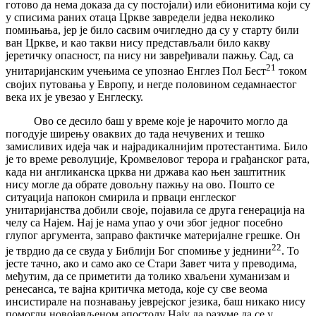
готово да нема доказа да су постојали) или ебионитима који су
у списима раних отаца Цркве завредели једва неколико
помињања, јер је било сасвим очигледно да су у старту били
ван Цркве, и као такви нису представљали било какву
јеретичку опасност, па нису ни завређивали пажњу. Сад, са
21
унитаријанским учењима се упознао Енглез Пол Бест
током
својих путовања у Европу, и негде половином седамнаестог
века их је увезао у Енглеску.
Ово се десило баш у време које је нарочито могло да
погодује ширењу оваквих до тада нечувених и тешко
замисливих идеја чак и најрадикалнијим протестантима. Било
је то време револуције, Кромвеловог терора и грађанског рата,
када ни англиканска црква ни држава као њен заштитник
нису могле да обрате довољну пажњу на ово. Пошто се
ситуација напокон смирила и прваци енглеског
унитаријанства добили своје, појавила се друга генерација на
челу са Најем. Нај је нама упао у очи због једног посебно
глупог аргумента, заправо фактичке материјалне грешке. Он
22
је тврдио да се свуда у Библији Бог спомиње у једнини
. То
јесте тачно, ако и само ако се Стари Завет чита у преводима,
међутим, да се приметити да толико хваљени хуманизам и
ренесанса, те вајна критичка метода, које су све веома
инсистирале на познавању јеврејског језика, баш никако нису
помогли новојављеном апостолу Нају да разуме да се у