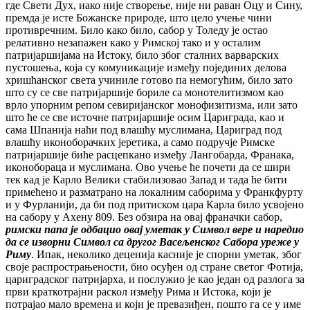
где Свети Дух, иако није створење, није ни раван Оцу и Сину,
премда је исте Божанске природе, што цело учење чини
противречним. Било како било, сабор у Толеду је остао
релативно незапажен како у Римској тако и у осталим
патријаршијама на Истоку, било због сталних варварских
пустошења, која су комуникације између појединих делова
хришћанског света учиниле готово па немогућим, било зато
што су се све патријаршије бориле са монотелитизмом као
врло упорним репом севиријанског монофизитизма, или зато
што ће се све источне патријаршије осим Цариграда, као и
сама Шпанија наћи под влашћу муслимана, Цариград под
влашћу иконоборачких јеретика, а само подручје Римске
патријаршије биће расцепкано између Лангобарда, Франака,
иконобораца и муслимана. Ово учење ће почети да се шири
тек кад је Карло Велики стабилизовао Запад и тада ће бити
примећено и разматрано на локалним саборима у Франкфурту
и у Фурланији, да би под притиском цара Карла било усвојено
на сабору у Ахену 809. Без обзира на овај франачки сабор,
римски папа је одбацио овај уметак у Символ вере и наредио
да се изворни Символ са другог Васељенског Сабора уреже у
Риму
. Ипак, неколико деценија касније је спорни уметак, због
своје распрострањености, био осуђен од стране светог Фотија,
цариградског патријарха, и послужио је као један од разлога за
први краткотрајни раскол између Рима и Истока, који је
потрајао мало времена и који је превазиђен, пошто га се у име