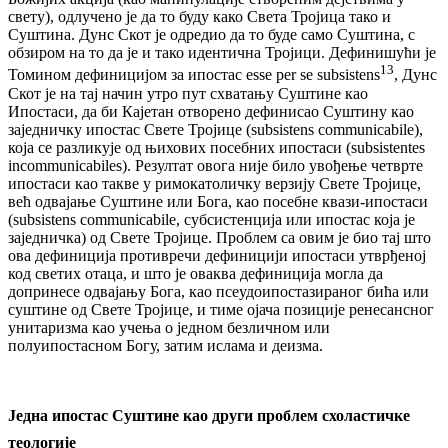
свету), одлучено је да то буду како Света Тројица тако и
Суштина. Дунс Скот је одредио да то буде само Суштина, с
обзиром на то да је и тако идентична Тројици. Дефинишући је
13
Томином дефиницијом за ипостас esse per se subsistens
, Дунс
Скот је на тај начин утро пут схватању Суштине као
Ипостаси, да би Кајетан отворено дефинисао Суштину као
заједничку ипостас Свете Тројице (subsistens communicabile),
која се разликује од њихових посебних ипостаси (subsistentes
incommunicabiles). Резултат овога није било увођење четврте
ипостаси као такве у римокатоличку верзију Свете Тројице,
већ одвајање Суштине или Бога, као посебне квази-ипостаси
(subsistens communicabile, субсистенција или ипостас која је
заједничка) од Свете Тројице. Проблем са овим је био тај што
ова дефиниција противречи дефиницији ипостаси утврђеној
код светих отаца, и што је оваква дефиниција могла да
допринесе одвајању Бога, као псеудоипостазираног бића или
суштине од Свете Тројице, и тиме ојача позиције ренесансног
унитаризма као учења о једном безличном или
полуипостасном Богу, затим ислама и деизма.
Једна ипостас Суштине као други проблем схоластичке
теологије