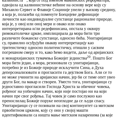
калвиниста
, која се под именом мањинских реформатора,
одвојила од калвинистичке већине на основу вере коју су
Михаило Сервет и Флавије Социније унели у њихову средину,
а која је, полазећи од поменуте Боецијеве дефиниције
личности као индивидуалне супстанце рационалне природе,
која је, у овој или оној мери и овако или онако
интерпретирана и/ли редефинисана, опстала у оквиру
римокатоличке цркве, имплицирала да мора бити три
различите божанске супстанце, односно бића. Унитаријанци
су, правилно осуђујући овакву интерпретацију као
тритеистичку односно политеистичку, отишли у сасвим
погрешном смеру и то, како ћемо видети, даље од аријанских
20
и монархијанских тумачења Божијег јединства
. Пошто Бог
мора бити један, а мора, резоновали су унитаријанци,
потребно је из Божије природе искључити Сина, а Духа
деперсонализовати и прогласити га дејством Бога. Али се то
не може учинити на аријански начин, јер би се тиме опет увео
други Бог, па макар и створен. Уместо тога, унитаријанци су
једноставно прогласили Господа Христа за обичног човека,
рођеног на уобичајен начин, који није постојао ни на који
начин пре свог рођења. Тај човек је само послужио као
пренослилац Божије поруке неопходне да се људи спасу.
Унитаријанци су се позивали на свој континуитет са митском
првобитном црквом, коју су они у својој машти
идентификовали са ништа мање митским назаренима (за које