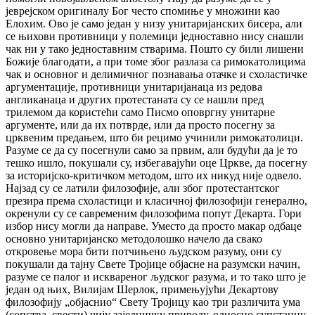
јеврејском оригиналу Бог често спомиње у множини као
Елохим. Ово је само један у низу унитаријанских бисера, али
се њихови противници у полемици једноставно нису снашли
чак ни у тако једноставним стварима. Пошто су били лишени
Божије благодати, а при томе због разлаза са римокатолицима
чак и основног и делимичног познавања отачке и схоластичке
аргументације, противници унитаријанаца из редова
англиканаца и других протестаната су се нашли пред
трилемом да користећи само Писмо оповргну унитарне
аргументе, или да их потврде, или да просто посегну за
црквеним предањем, што би рецимо учинили римокатолици.
Разуме се да су посегнули само за првим, али будући да је то
тешко ишло, покушали су, избегавајући оце Цркве, да посегну
за историјско-критичком методом, што их никуд није одвело.
Најзад су се латили филозофије, али због протестантског
презира према схоластици и класичној филозофији генерално,
окренули су се савременим филозофима попут Декарта. Гори
избор нису могли да направе. Уместо да просто макар одбаце
основно унитаријанско методолошко начело да свако
откровење мора бити потчињено људском разуму, они су
покушали да тајну Свете Тројице објасне на разумски начин,
разуме се палог и исквареног људског разума, и то тако што је
један од њих, Вилијам Шерлок, примењујући Декартову
филозофију „објаснио“ Свету Тројицу као три различита ума
(сопства, свести) чију заједничку природу, односно супстанцу