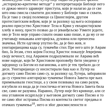
„историјско-критичке методе“ у интерпретацији Библије него
се држао много здравијег приступа, који је налагао да се све
што има смисла схватити дословно у Библији тако и схвати.
Па је тако у својој полемици са Цвинглијем, другим
протестантским вођом, који је за разлику од њега оспоравао
реално присуство Христовог Тела и Крви у евхаристијском
хлебу и вину, просто позвао да се јеванђељско Узмите једите,
ово је Тело моје управо схвати онако како пише, и да му се не
учитавају никакава алегоријска, духовна или пренесена
значења. Исти одговор упутио би, да је био жив, и
унитаријанцима када су, тумачећи стих Пре него што је Аврам
био, Ја Јесам, стих којим Господ Христос показује Јеврејима
своју вечност, под Аврамом подразумевали не Аврама већ
нове народе, који ће Христовом проповеђу бити уведени у
заједницу са Богом из паганизма, а што је тек требало да се
деси. Унитаријанци су инсистирали баш као и Лутер на
догмату само Писмо само су, за разлику од Лутера, заборавили
да су стриктно алегоријско тумачење Новога Завета пре њих
примењивали гностици, а у свом позивању на само разум,
изгубили из вида да је гностичка егзегеза Новога Завета била
све, само не разумна. Наравно, Лутер није без кривице, али се
она углавном исцрпљује у његовом догмату само Писмо и то
не само због истрзања Писма из контекста светог предања и
18
отачких тумачења
, него и због двосмислености и