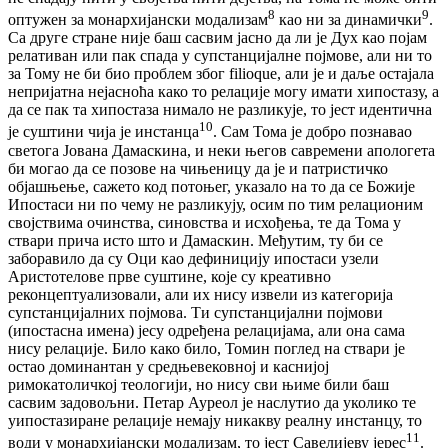
8
9
оптужен за монархијански модализам
као ни за динамички
.
Са друге стране није баш сасвим јасно да ли је Дух као појам
релативан или пак спада у супстанцијалне појмове, али ни то
за Тому не би био проблем због filioque, али је и даље остајала
непријатна нејасноћа како то релације могу имати хипостазу, а
да се пак та хипостаза нимало не разликује, то јест идентична
10
је суштини чија је инстанца
. Сам Тома је добро познавао
светога Јована Дамаскина, и неки његов савремени апологета
би могао да се позове на чињеницу да је и патристичко
објашњење, сажето код потоњег, указало на то да се Божије
Ипостаси ни по чему не разликују, осим по тим релационим
својствима очинства, синовства и исхођења, те да Тома у
ствари прича исто што и Дамаскин. Међутим, ту би се
заборавило да су Оци као дефиницију ипостаси узели
Аристотелове прве суштине, које су креативно
реконцептуализовали, али их нису извели из категорија
супстанцијалних појмова. Ти супстанцијални појмови
(ипостасна имена) јесу одређена релацијама, али она сама
нису релације. Било како било, Томин поглед на ствари је
остао доминантан у средњевековној и каснијој
римокатоличкој теологији, но нису сви њиме били баш
сасвим задовољни. Петар Ауреол је наслутио да уколико те
уипостазиране релације немају никакву реалну инстанцу, то
11
води у монархијански модализам, то јест Савелијеву јерес
.