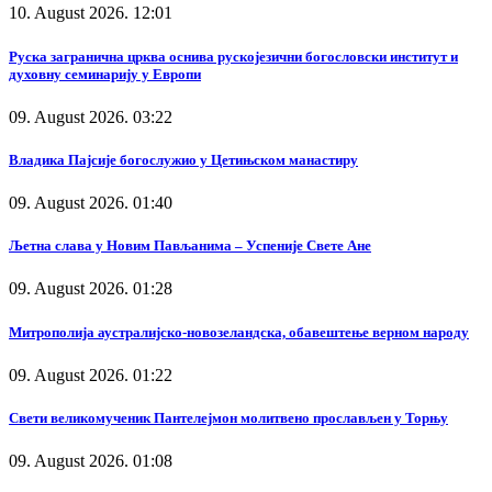
10. August 2026. 12:01
Руска загранична црква оснива рускојезични богословски институт и
духовну семинарију у Европи
09. August 2026. 03:22
Владика Пајсије богослужио у Цетињском манастиру
09. August 2026. 01:40
Љетна слава у Новим Пављанима – Успеније Свете Ане
09. August 2026. 01:28
Митрополија аустралијско-новозеландска, обавештење верном народу
09. August 2026. 01:22
Свети великомученик Пантелејмон молитвено прослављен у Торњу
09. August 2026. 01:08