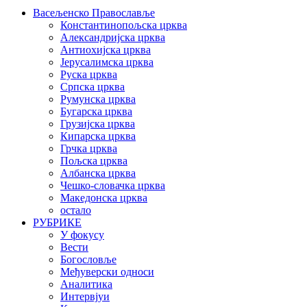
Васељенско Православље
Константинопољска црква
Александријска црква
Антиохијска црква
Јерусалимска црква
Руска црква
Српска црква
Румунска црква
Бугарска црква
Грузијска црква
Кипарска црква
Грчка црква
Пољска црква
Албанска црква
Чешко-словачка црква
Македонска црква
остало
РУБРИКЕ
У фокусу
Вести
Богословље
Међуверски односи
Аналитика
Интервјуи