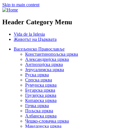
Skip to main content
Header Category Menu
Vida de la Iglesia
Животът на Църквата
Васељенско Православље
Константинопољска црква
Александријска црква
Антиохијска црква
Јерусалимска црква
Руска црква
Српска црква
Румунска црква
Бугарска црква
Грузијска црква
Кипарска црква
Грчка црква
Пољска црква
Албанска црква
Чешко-словачка црква
Македонска црква