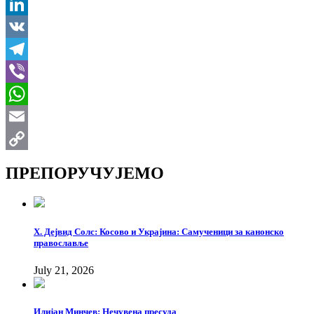
X
LinkedIn
VK
Telegram
Viber
WhatsApp
Email
Copy
ПРЕПОРУЧУЈЕМО
Link
Х. Дејвид Солс: Косово и Украјина: Самученици за канонско
православље
July 21, 2026
Илијан Минчев: Нечувена пресуда