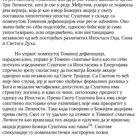
Три Личности, што је све у реду. Међутим, ускоро се појавила
јача верзија, која је као извор Божијих акција у свету
поставила хипотетичку ипостас Суштине у складу са
поменутом Томином дефиницијом esse per se subsistens. Ово
значи биће по себи подстојеће, односно биће које је само
уипостазирано, или опредмећено, или инстанцирано
независно од већ постојећих различитих Ипостаси Оца, Сина
и Светога Духа.
Но упркос поменутој Томиној дефиницији,
парадоксално, управо је Томино схватање Бога као по себи
потпуно изједначене Суштине са Ипостасима и Енергијама
спречило зрелу схоластику да посматра Божије акције
одвојено или независно од Свете Тројице. Са Скотом то већ
није био случај, јер је његово увођење формалних разлика у
Бога и модалне метафизике допустило да Суштина има
стриктну логичку, и како се чини, онтолошку предност у
односу на Ипостаси. Према Скоту Суштина Бога има своје
сопствено постојање (esse existentiae), које има приоритет у
односу на Личности. Тако када говоримо о Божијим акцијама
према свету, Скот се ту удаљио од отачког и Томиног схватања
Личности као вршилаца тих акција и одлучио да је вршилац
16
акција једино Божија Суштина као таква
. Скотове
спекулације су номиналистички настројени позни