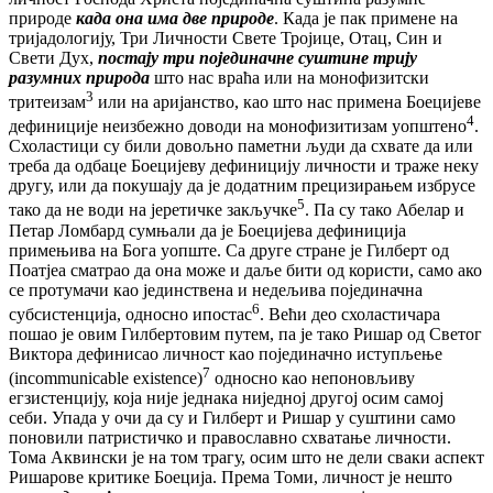
природе
када она има две природе
. Када је пак примене на
тријадологију, Три Личности Свете Тројице, Отац, Син и
Свети Дух,
постају три појединачне суштине трију
разумних природа
што нас враћа или на монофизитски
3
тритеизам
или на аријанство, као што нас примена Боецијеве
4
дефиниције неизбежно доводи на монофизитизам уопштено
.
Схоластици су били довољно паметни људи да схвате да или
треба да одбаце Боецијеву дефиницију личности и траже неку
другу, или да покушају да је додатним прецизирањем избрусе
5
тако да не води на јеретичке закључке
. Па су тако Абелар и
Петар Ломбард сумњали да је Боецијева дефиниција
примењива на Бога уопште. Са друге стране је Гилберт од
Поатјеа сматрао да она може и даље бити од користи, само ако
се протумачи као јединствена и недељива појединачна
6
субсистенција, односно ипостас
. Већи део схоластичара
пошао је овим Гилбертовим путем, па је тако Ришар од Светог
Виктора дефинисаo личност као појединачно иступљење
7
(incommunicable existence)
односно као непоновљиву
егзистенцију, која није једнака ниједној другој осим самој
себи. Упада у очи да су и Гилберт и Ришар у суштини само
поновили патристичко и православно схватање личности.
Тома Аквински је на том трагу, осим што не дели сваки аспект
Ришарове критике Боеција. Према Томи, личност је нешто