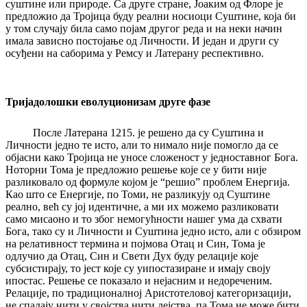
суштине или природе. Са друге стране, Јоаким од Флоре је
предложио да Тројица буду реални носиоци Суштине, која би
у том случају била само појам другог реда и на неки начин
имала зависно постојање од Личности. И један и други су
осуђени на саборима у Ремсу и Латерану респективно.
Тријадолошки еволуционизам друге фазе
После Латерана 1215. је решено да су Суштина и
Личности једно те исто, али то нимало није помогло да се
објасни како Тројица не уносе сложеност у једноставног Бога.
Ноторни Тома је предложио решење које се у бити није
разликовало од формуле којом је “решио” проблем Енергија.
Као што се Енергије, по Томи, не разликују од Суштине
реално, већ су јој идентичне, а ми их можемо разликовати
само мисаоно и то због немогућности нашег ума да схвати
Бога, тако су и Личности и Суштина једно исто, али с обзиром
на релативност термина и појмова Отац и Син, Тома је
одлучио да Отац, Син и Свети Дух буду релације које
субсистирају, то јест које су уипостазиране и имају своју
ипостас. Решење се показало и нејасним и недореченим.
Релације, по традиционалној Аристотеловој категоризацији,
не спадају нити у својства нити дејства, па Тома не може бити