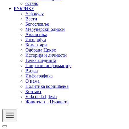
остало
РУБРИКЕ
У фокусу
Вести
Богословље
Међуверски односи
Аналитика
Интервјуи
Коментари
Одбрана Цркве
Историја и личности
Тачка гледишта
Повратне информације
Видео
Инфографика
О нама
Политика коришћења
Контакт
Vida de la Iglesia
Животът на Църквата