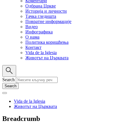
Коментари
Одбрана Цркве
Историја и личности
Тачка гледишта
Повратне информације
Видео
Инфографика
О нама
Политика коришћења
Контакт
Vida de la Iglesia
Животът на Църквата
Search
Vida de la Iglesia
Животът на Църквата
Breadcrumb