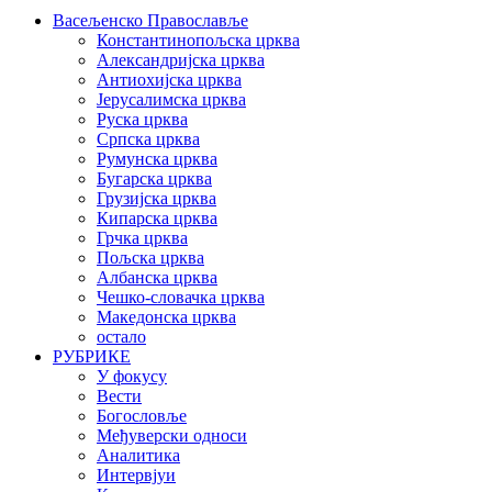
Васељенско Православље
Константинопољска црква
Александријска црква
Антиохијска црква
Јерусалимска црква
Руска црква
Српска црква
Румунска црква
Бугарска црква
Грузијска црква
Кипарска црква
Грчка црква
Пољска црква
Албанска црква
Чешко-словачка црква
Македонска црква
остало
РУБРИКЕ
У фокусу
Вести
Богословље
Међуверски односи
Аналитика
Интервјуи