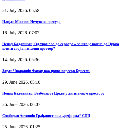
21. July 2026. 05:58
Илијан Минчев: Нечувена пресуда
16. July 2026. 07:07
Ненад Бадовинац: Од храмова до сервера – зашто је важно да Црква
штити свој дигитални простор?
14. July 2026. 05:36
Зоран Чворовић: Фанар као црквени ресор Брисела
29. June 2026. 05:10
Ненад Бадовинац: Безбедност Цркве у дигиталном простору
26. June 2026. 06:07
Слободан Антонић: Грађанистичка „реформа“ СПЦ
25. June 2026. 01:25