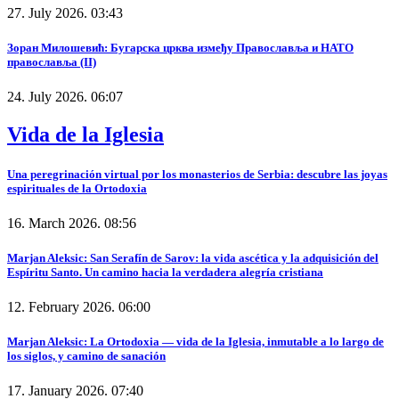
27. July 2026. 03:43
Зоран Милошевић: Бугарска црква између Православља и НАТО
православља (II)
24. July 2026. 06:07
Vida de la Iglesia
Una peregrinación virtual por los monasterios de Serbia: descubre las joyas
espirituales de la Ortodoxia
16. March 2026. 08:56
Marjan Aleksic: San Serafín de Sarov: la vida ascética y la adquisición del
Espíritu Santo. Un camino hacia la verdadera alegría cristiana
12. February 2026. 06:00
Marjan Aleksic: La Ortodoxia — vida de la Iglesia, inmutable a lo largo de
los siglos, y camino de sanación
17. January 2026. 07:40