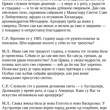
Цркви служим четири деценије — у миру и у рату, у радости
и страдању — и то ме испуњава дубоким смирењем. Дан сам
обележио тихо, скромним сабрањем у Манастиру Светог Саве
у Либертивилу, заједно са игуманом Хиландара,
архимандритом Методијем. Архијереј треба да живи у
смирењу. Почео сам као монах и желим да тако и завршим —
у покајању и непрестаној благодарности.
С.Р.: Вратимо се у 1985. годину када сте рукоположени за
епископа. Шта највише носите у себи из тог тренутка?
М.Л.: Имао сам тек тридесет година, а тежина тог позива била
је превелика. Сећам се да сам мислио: Ко сам ја, грешан, да
понесем јарам епископства? Али Црква, у својој мудрости, не
позива зато што смо спремни — већ да би нас Бог укрепио.
Полагање руку је тајна којом се страх претвара у служење.
Осећао сам љубав сабраће архијереја, али још више
невидљиво присуство светих.
С.Р.: Служили сте у разним деловима света — у Аустралији,
Далмацији у време рата, и сада у Америци. Како су Вас та
искуства обликовала као архијереја?
М.Л.: Свака земља била је нова Голгота и ново Васкрсење. У
Аустралији сам упознао верни народ далеко од отаџбине, који