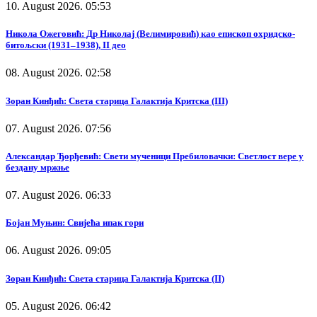
10. August 2026. 05:53
Никола Ожеговић: Др Николај (Велимировић) као епископ охридско-
битољски (1931–1938), II део
08. August 2026. 02:58
Зоран Кинђић: Света старица Галактија Критска (III)
07. August 2026. 07:56
Александар Ђорђевић: Свети мученици Пребиловачки: Светлост вере у
бездану мржње
07. August 2026. 06:33
Бојан Муњин: Свијећа ипак гори
06. August 2026. 09:05
Зоран Кинђић: Света старица Галактија Критска (II)
05. August 2026. 06:42