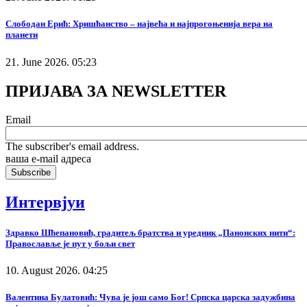
Слободан Ерић: Хришћанство – највећа и најпрогоњенија вера на
планети
21. June 2026. 05:23
ПРИЈАВА ЗА NEWSLETTER
Email
The subscriber's email address.
ваша е-mail адреса
Интервјуи
Здравко Шћепановић, градитељ братства и уредник „Панонских нити“:
Православље је пут у бољи свет
10. August 2026. 04:25
Валентина Булатовић: Чува је још само Бог! Српска царска задужбина