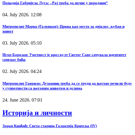
Попадија Габријела Луга: „Рај треба да почне у породици“
04. July 2026. 12:08
Митрополит Марко (Головков): Црква као место за дијалог, љубав и
живот
03. July 2026. 05:10
Игор Борозан: Уметност је кроз култ Светог Саве сачувала идентитет
српског бића
02. July 2026. 04:24
Митрополит Гаврило: Духовник треба да се труди да његове речи не буду
у супротности са његовим животом и делима
24. June 2026. 07:01
Историја и личности
Зоран Кинђић: Света старица Галактија Критска (IV)