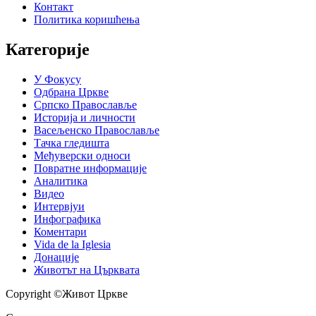
Контакт
Политика коришћења
Категорије
У Фокусу
Одбрана Цркве
Српско Православље
Историја и личности
Васељенско Православље
Тачка гледишта
Међуверски односи
Повратне информације
Аналитика
Видео
Интервјуи
Инфографика
Коментари
Vida de la Iglesia
Донације
Животът на Църквата
Copyright ©Живот Цркве