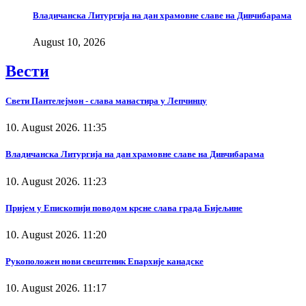
Владичанска Литургија на дан храмовне славе на Дивчибарама
August 10, 2026
Вести
Свети Пантелејмон - слава манастира у Лепчинцу
10. August 2026. 11:35
Владичанска Литургија на дан храмовне славе на Дивчибарама
10. August 2026. 11:23
Пријем у Епископији поводом крсне слава града Бијељине
10. August 2026. 11:20
Рукоположен нови свештеник Епархије канадске
10. August 2026. 11:17