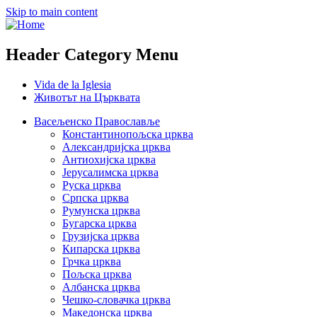
Skip to main content
Header Category Menu
Vida de la Iglesia
Животът на Църквата
Васељенско Православље
Константинопољска црква
Александријска црква
Антиохијска црква
Јерусалимска црква
Руска црква
Српска црква
Румунска црква
Бугарска црква
Грузијска црква
Кипарска црква
Грчка црква
Пољска црква
Албанска црква
Чешко-словачка црква
Македонска црква