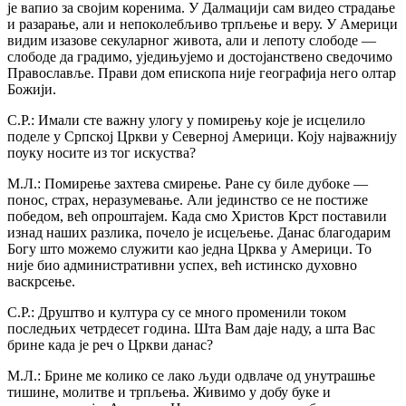
је вапио за својим коренима. У Далмацији сам видео страдање
и разарање, али и непоколебљиво трпљење и веру. У Америци
видим изазове секуларног живота, али и лепоту слободе —
слободе да градимо, уједињујемо и достојанствено сведочимо
Православље. Прави дом епископа није географија него олтар
Божији.
С.Р.: Имали сте важну улогу у помирењу које је исцелило
поделе у Српској Цркви у Северној Америци. Коју најважнију
поуку носите из тог искуства?
М.Л.: Помирење захтева смирење. Ране су биле дубоке —
понос, страх, неразумевање. Али јединство се не постиже
победом, већ опроштајем. Када смо Христов Крст поставили
изнад наших разлика, почело је исцељење. Данас благодарим
Богу што можемо служити као једна Црква у Америци. То
није био административни успех, већ истинско духовно
васкрсење.
С.Р.: Друштво и култура су се много променили током
последњих четрдесет година. Шта Вам даје наду, а шта Вас
брине када је реч о Цркви данас?
М.Л.: Брине ме колико се лако људи одвлаче од унутрашње
тишине, молитве и трпљења. Живимо у добу буке и