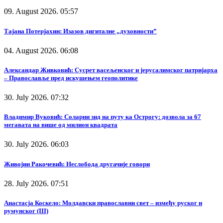
09. August 2026. 05:57
Тајана Потерјахин: Изазов дигиталне „духовности”
04. August 2026. 06:08
Александар Живковић: Сусрет васељенског и јерусалимског патријарха
– Православље пред искушењем геополитике
30. July 2026. 07:32
Владимир Вуковић: Соларни зид на путу ка Острогу: дозвола за 67
мегавата на више од милион квадрата
30. July 2026. 06:03
Живојин Ракочевић: Неслобода другачије говори
28. July 2026. 07:51
Анастасја Коскело: Молдавски православни свет – између руског и
румунског (III)