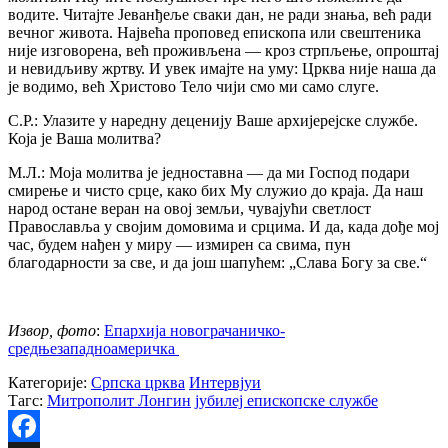
водите. Читајте Јеванђеље сваки дан, не ради знања, већ ради
вечног живота. Највећа проповед епископа или свештеника
није изговорена, већ проживљена — кроз стрпљење, опроштај
и невидљиву жртву. И увек имајте на уму: Црква није наша да
је водимо, већ Христово Тело чији смо ми само слуге.
С.Р.: Улазите у наредну деценију Ваше архијерејске службе.
Која је Ваша молитва?
М.Л.: Моја молитва је једноставна — да ми Господ подари
смирење и чисто срце, како бих Му служио до краја. Да наш
народ остане веран на овој земљи, чувајући светлост
Православља у својим домовима и срцима. И да, када дође мој
час, будем нађен у миру — измирен са свима, пун
благодарности за све, и да још шапућем: „Слава Богу за све.“
Извор, фото
:
Епархија новограчаничко-
средњезападноамеричка
Категорије:
Српска црква
Интервјуи
Тагс:
Митрополит Лонгин
јубилеј епископске службе