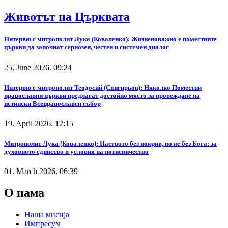
Животът на Църквата
Интервю с митрополит Лука (Коваленко): Жизненоважно е поместните
църкви да започнат сериозен, честен и системен диалог
25. June 2026. 09:24
Интервю с митрополит Теодосий (Снигирьов): Няколко Поместни
православни църкви предлагат достойно място за провеждане на
истински Всеправославен събор
19. April 2026. 12:15
Митрополит Лука (Коваленко): Паството без покрив, но не без Бога: за
духовното единство в условия на потисничество
01. March 2026. 06:39
О нама
Наша мисија
Импресум