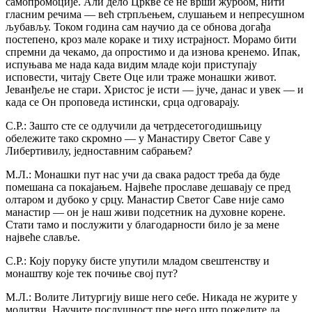
самопромоције. Али дело Цркве се не врши журбом, нити
гласним речима — већ стрпљењем, слушањем и непресушном
љубављу. Током година сам научио да се обнова догађа
постепено, кроз мале кораке и тиху истрајност. Морамо бити
спремни да чекамо, да опростимо и да изнова кренемо. Ипак,
испуњава ме нада када видим младе који приступају
исповести, читају Свете Оце или траже монашки живот.
Јеванђеље не стари. Христос је исти — јуче, данас и увек — и
када се Он проповеда истински, срца одговарају.
С.Р.: Зашто сте се одлучили да четрдесетогодишњицу
обележите тако скромно — у Манастиру Светог Саве у
Либертивилу, једноставним сабрањем?
М.Л.: Монашки пут нас учи да свака радост треба да буде
помешана са покајањем. Највеће прославе дешавају се пред
олтаром и дубоко у срцу. Манастир Светог Саве није само
манастир — он је наш живи подсетник на духовне корене.
Стати тамо и послужити у благодарности било је за мене
највеће славље.
С.Р.: Коју поруку бисте упутили младом свештенству и
монаштву које тек почиње свој пут?
М.Л.: Волите Литургију више него себе. Никада не журите у
молитви. Научите послушност пре него што пожелите да