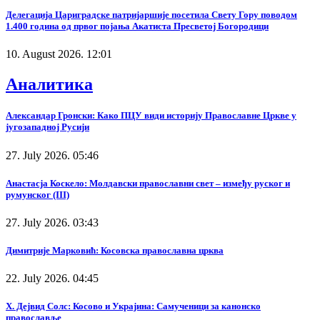
Делегација Цариградске патријаршије посетила Свету Гору поводом
1.400 година од првог појања Акатиста Пресветој Богородици
10. August 2026. 12:01
Аналитика
Александар Гронски: Како ПЦУ види историју Православне Цркве у
југозападној Русији
27. July 2026. 05:46
Анастасја Коскело: Молдавски православни свет – између руског и
румунског (III)
27. July 2026. 03:43
Димитрије Марковић: Косовска православна црква
22. July 2026. 04:45
Х. Дејвид Солс: Косово и Украјина: Самученици за канонско
православље