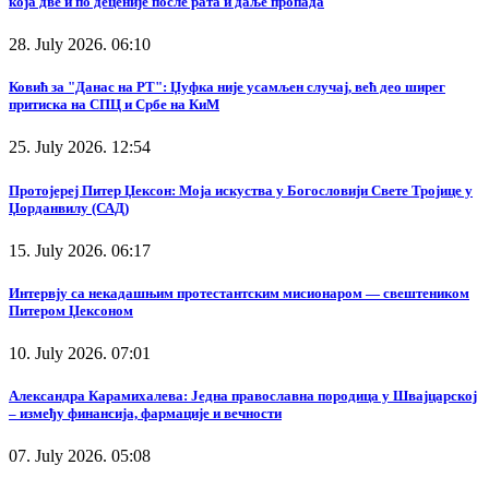
која две и по деценије после рата и даље пропада
28. July 2026. 06:10
Ковић за "Данас на РТ": Џуфка није усамљен случај, већ део ширег
притиска на СПЦ и Србе на КиМ
25. July 2026. 12:54
Протојереј Питер Џексон: Моја искуства у Богословији Свете Тројице у
Џорданвилу (САД)
15. July 2026. 06:17
Интервју са некадашњим протестантским мисионаром — свештеником
Питером Џексоном
10. July 2026. 07:01
Александра Карамихалева: Једна православна породица у Швајцарској
– између финансија, фармације и вечности
07. July 2026. 05:08