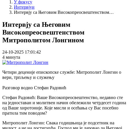
У фокусу
Интервјуи
Интервју са Његовим Високопреосвештенством…
Интервју са Његовим
Високопреосвештенством
Митрополитом Лонгином
24-10-2025 17:01:42
4 минута
Четири деценије епископске службе: Митрополит Лонгин о
вери, трпљењу и служењу
Разговор водио Стефан Радовић
Стефан Радовић: Ваше Високопреосвештенство, недавно сте
на једноставан и молитвен начин обележили четрдесет година
од Ваше хиротоније. Које мисли и осећања су Вас посебно
пратила тим поводом?
Митрополит Лонгин: Свака годишњица је подсетник на
милост, а не на достигнућа. Господ ми је даровао да Његовој