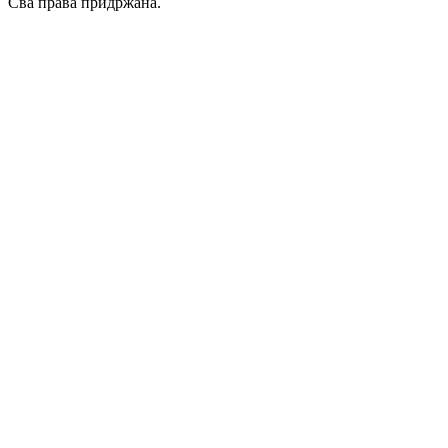
Сва права придржана.