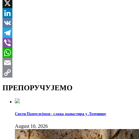
Facebook
X
LinkedIn
VK
Telegram
Viber
WhatsApp
Email
Copy
ПРЕПОРУЧУЈЕМО
Link
Свети Пантелејмон - слава манастира у Лепчинцу
August 10, 2026