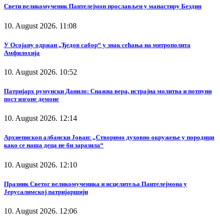
Свети великомученик Пантелејмон прослављен у манастиру Бездин
10. August 2026. 11:08
У Осојану одржан „Ђедов сабор“ у знак сећања на митрополита
Амфилохија
10. August 2026. 10:52
Патријарх румунски Данило: Снажна вера, истрајна молитва и потпуни
пост изгоне демоне
10. August 2026. 12:14
Архиепископ албански Јован: „Створимо духовно окружење у породици
како се наша деца не би заразила“
10. August 2026. 12:10
Празник Светог великомученика и исцелитеља Пантелејмона у
Јерусалимској патријаршији
10. August 2026. 12:06