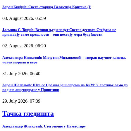
Зоран Кинђић: Света старица Галактија Критска (I)
03. August 2026. 05:59
Јасмина С. Ћирић: Велики људи попут Светог деспота Стефана не
припадају само прошлости – они постају мера будућности
02. August 2026. 06:20
Александра Нинковић: Милутин Миланковић – творац научног канона,
човек морала и вере
31. July 2026. 06:40
Зоран Шапоњић: Шта се Србима још спрема на КиМ: У светиње само уз
водиче лиценциране у Приштини
29. July 2026. 07:39
Тачка гледишта
Александар Живковић: Стегоноше у Намастиру