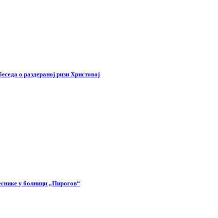
беседа о раздераној ризи Христовој
еснике у болници „Пирогов“