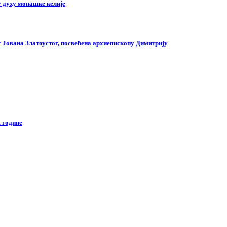
 духу монашке келије
г Јована Златоустог, посвећена архиепископу Димитрију
 године