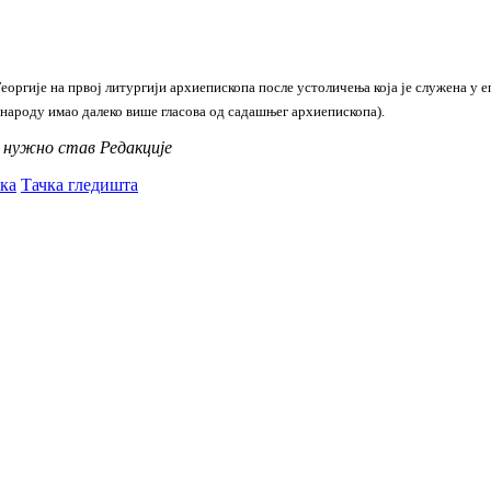
еоргије на првој литургији архиепископа после устоличења која је служена у 
народу имао далеко више гласова од садашњег архиепископа).
у нужно став Редакције
ка
Тачка гледишта