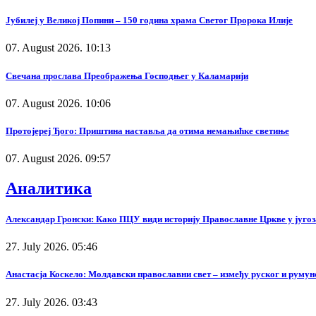
Јубилеј у Великој Попини – 150 година храма Светог Пророка Илије
07. August 2026. 10:13
Свечана прослава Преображења Господњег у Каламарији
07. August 2026. 10:06
Протојереј Ђого: Приштина наставља да отима немањићке светиње
07. August 2026. 09:57
Аналитика
Александар Гронски: Како ПЦУ види историју Православне Цркве у југоз
27. July 2026. 05:46
Анастасја Коскело: Молдавски православни свет – између руског и румунс
27. July 2026. 03:43