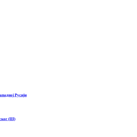
ападној Русији
ког (III)