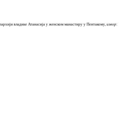
епархији владике Атанасија у женском манастиру у Пентакому,
извор
: