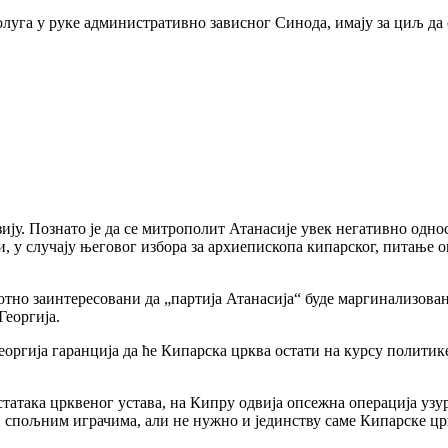
уга у руке административно зависног Синода, имају за циљ да 
Познато је да се митрополит Атанасије увек негативно однос
и, у случају његовог избора за архиепископа кипарског, питање
 заинтересовани да „партија Атанасија“ буде маргинализована
Георгија.
Георгија гаранција да ће Кипарска црква остати на курсу политик
а црквеног устава, на Кипру одвија опсежна операција узурп
н спољним играчима, али не нужно и јединству саме Кипарске цр