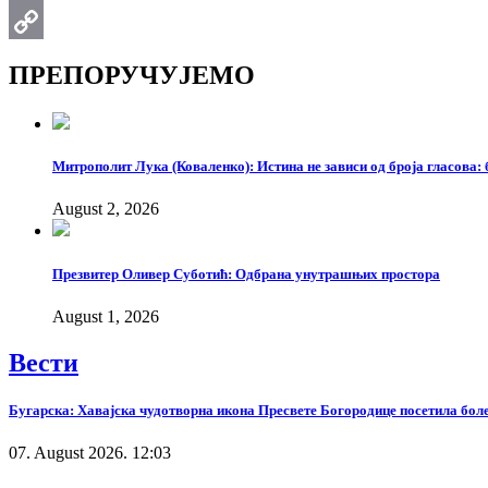
Email
Copy
ПРЕПОРУЧУЈЕМО
Link
Митрополит Лука (Коваленко): Истина не зависи од броја гласова: 
August 2, 2026
Презвитер Оливер Суботић: Одбрана унутрашњих простора
August 1, 2026
Вести
Бугарска: Хавајска чудотворна икона Пресвете Богородице посетила бол
07. August 2026. 12:03