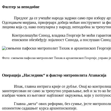
Филтер за неподобне
Предлог да се учешће народа задржи само при избору архиепи
Одсецањем мирјана, првојерарх добија моћан инструмент за ф
лицима која су, иако популарна у народу, неподобна за тренутн
Контролишући Синод, владика Георгије ће моћи гарантова
епископи обезбеђују лојалност Синода, а послушан Синод
Фото: смењени пафоски митрополит Тихик и архиепископ Георгије, управо је
Операција „Наследник“ и фактор митрополита Атанасија
Ипак, главна интрига крије се дубље. Онај ко контролише са
заинтересован не само за тренутно управљање, већ и за то ко ћ
изабран човек из његовог најближег окружења, који у потпунос
Главна „мета“ ових реформи, без сумње, јесте митрополит ли
опонентом садашњег курса архиепископије.