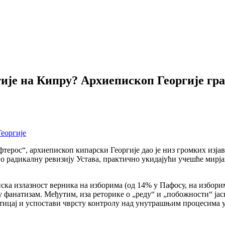
ије на Кипру? Архиепископ Георгије гр
терос“, архиепископ кипарски Георгије дао је низ громких изја
ио радикалну ревизију Устава, практично укидајући учешће мирј
 излазност верника на изборима (од 14% у Пафосу, на изборим
 фанатизам. Међутим, иза реторике о „реду“ и „побожности“ јасн
утицај и успостави чврсту контролу над унутрашњим процесима 