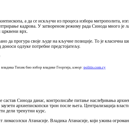
скопа, а да се искључи из процеса избора митрополита, изгле
илтрирање кадрова. У затвореном режиму рада Синода много је 
и црквени врх.
но да прогура своје људе на кључне позиције. То је класична ш
 доноси одлуке потребне предстојатељу.
 владика Тихик био избор владике Георгија,
извор
:
politis.com.cy
став Синода данас, контролисаће питање наслеђивања архиеписк
е заузети архиепископски трон после њега. Централизација власти
ти дели тренутни курс.
масолски Атанасије. Владика Атанасије, који ужива огроман а