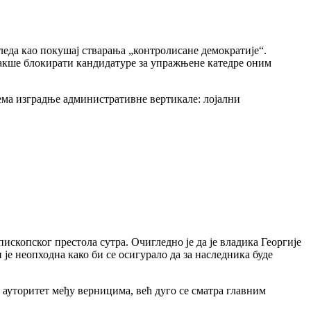
да као покушај стварања „контролисане демократије“.
лакше блокирати кандидатуре за упражњене катедре оним
ема изградње административне вертикале: лојални
опског престола сутра. Очигледно је да је владика Георгије
 је неопходна како би се осигурало да за наследника буде
уторитет међу верницима, већ дуго се сматра главним