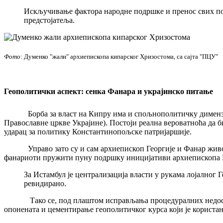
Искључивање фактора народне подршке и пренос свих пол
предстојатеља.
Фото
: Думенко "жали" архиепископа кипарског Хризостома, са сајта "ПЦУ"
Геополитички аспект: сенка Фанара и украјинско питање
Борба за власт на Кипру има и спољнополитичку димензију. 
Православне цркве Украјине). Постоји реална вероватноћа да б
ударац за политику Константинопољске патријаршије.
Управо зато су и сам архиепископ Георгије и Фанар животно
фанариоти пружити пуну подршку иницијативи архиепископа 
За Истамбул је централизација власти у рукама лојалног 
ревидирано.
Тако се, под плаштом исправљања процедуралних недостатак
опонената и цементирање геополитичког курса који је користа