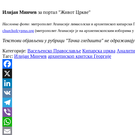
Илијан Минчев
за портал "Живот Цркве"
Насловна фото
: митрополит Атанасије лимасолски и архиепископ кипарски Г
churchofcyprus.org
(митрополит Атанасије је на архиепископским изборима у 
Текстови објављени у рубрици "Тачка гледишта" не одражавај
Категорије:
Васељенско Православље
Кипарска црква
Аналити
Тагс:
Илијан Минчев
архиепископ критски Георгије
Facebook
X
LinkedIn
VK
Telegram
Viber
WhatsApp