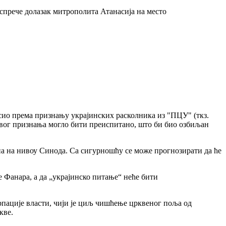
спрече долазак митрополита Атанасија на место
ио према признању украјинских расколника из "ПЦУ" (ткз.
 овог признања могло бити преиспитано, што би био озбиљан
 на нивоу Синода. Са сигурношћу се може прогнозирати да ће
е Фанара, а да „украјинско питање“ неће бити
ације власти, чији је циљ чишћење црквеног поља од
кве.