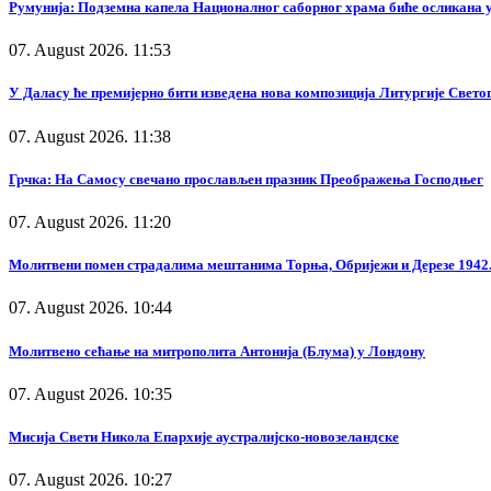
Румунија: Подземна капела Националног саборног храма биће осликана у
07. August 2026. 11:53
У Даласу ће премијерно бити изведена нова композиција Литургије Свето
07. August 2026. 11:38
Грчка: На Самосу свечано прослављен празник Преображења Господњег
07. August 2026. 11:20
Молитвени помен страдалима мештанима Торња, Обријежи и Дерезе 1942.
07. August 2026. 10:44
Молитвено сећање на митрополита Антонија (Блума) у Лондону
07. August 2026. 10:35
Мисија Свети Никола Епархије аустралијско-новозеландске
07. August 2026. 10:27