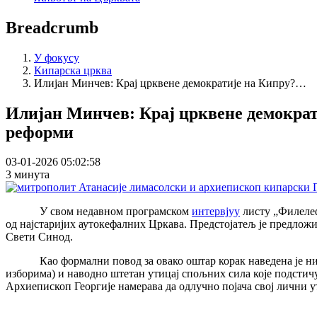
Breadcrumb
У фокусу
Кипарска црква
Илијан Минчев: Крај црквене демократије на Кипру?…
Илијан Минчев: Крај црквене демократ
реформи
03-01-2026 05:02:58
3 минута
У свом недавном програмском
интервјуу
листу „Филелеф
од најстаријих аутокефалних Цркава. Предстојатељ је предлож
Свети Синод.
Као формални повод за овако оштар корак наведена је ниска
изборима) и наводно штетан утицај спољних сила које подстичу
Архиепископ Георгије намерава да одлучно појача свој лични 