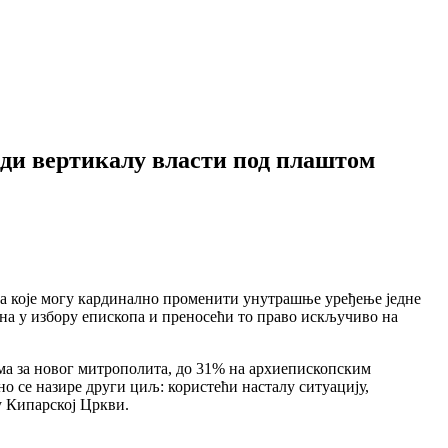
ади вертикалу власти под плаштом
ва које могу кардинално променити унутрашње уређење једне
ана у избору епископа и преносећи то право искључиво на
а за новог митрополита, до 31% на архиепископским
о се назире други циљ: користећи насталу ситуацију,
у Кипарској Цркви.