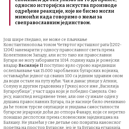
односно историјска искуства производе
одређене реакције, које не бисмо могли
мимоићи када говоримо о жељи за
свеправославним јединством.
Још шире гледано, не може се пљачкање
Константинопоља током Четвртог крсташког рата (1202-
1204) занемарити у односу православног света према
Колективном Западу, али исто тако ни православни
Бугари не могу заборавити 1014. годину када је ромејски
владар
Василије II
поступио врло сурово наредивши
ослепљивање чак 15.000 заробљених бугарских војника,
остављајући једног од сваких 100 са једним здравим оком
да води остале на путу кући. Чак и данас улице у Атини,
Солуну и другим градовима у Грчкој носе име „Василија
Бугароубице“, у част цара који је победио Самуила. Ово
јесу, наизглед нецрквене теме, али оне су имале одјек у
душама православних Бугара, па је касније било очекивано
да ће током турске окупације и укидања самосталности
бугарске јерархије доћи до отпора Фанару, који се неретко
понашао деспотски према словенским заједницама на
Балкану. Не улазећи у све детаље око повратка канонског
поретка на простор Бугарске, јер је та Бугарска егзархија,