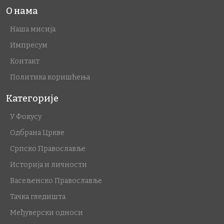
О нама
Наша мисија
Импресум
Контакт
Политика коришћења
Категорије
У Фокусу
Одбрана Цркве
Српско Православље
Историја и личности
Васељенско Православље
Тачка гледишта
Међуверски односи