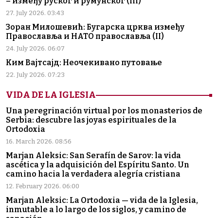
– између руског и румунског (III)
27. July 2026. 03:43
Зоран Милошевић: Бугарска црква између
Православља и НАТО православља (II)
24. July 2026. 06:07
Ким Вајтсајд: Неочекивано путовање
22. July 2026. 07:23
VIDA DE LA IGLESIA
Una peregrinación virtual por los monasterios de
Serbia: descubre las joyas espirituales de la
Ortodoxia
16. March 2026. 08:56
Marjan Aleksic: San Serafín de Sarov: la vida
ascética y la adquisición del Espíritu Santo. Un
camino hacia la verdadera alegría cristiana
12. February 2026. 06:00
Marjan Aleksic: La Ortodoxia — vida de la Iglesia,
inmutable a lo largo de los siglos, y camino de