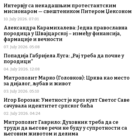
Интервју са некадашњим протестантским
мисионаром — свештеником Питером Џексоном
10. July 2026. 07:01
Александра Карамихалева: Једна православна
породица у Швајцарској – између финансија,
фармације и вечности
07. July 2026. 05:08
Попадија Габријела Луга: „Рај треба да почне у
породици“
04. July 2026. 12:08
Митрополит Марко (Головков): Црква као место
за дијалог, љубав и живот
03. July 2026. 05:10
Игор Борозан: Уметност је кроз култ Светог Саве
сачувала идентитет српског бића
02. July 2026. 04:24
Митрополит Гаврило: Духовник треба да се
труди да његове речи не буду у супротности са
његовим животом и делима