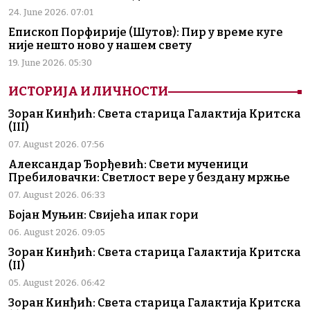
24. June 2026. 07:01
Епископ Порфирије (Шутов): Пир у време куге
није нешто ново у нашем свету
19. June 2026. 05:30
ИСТОРИЈА И ЛИЧНОСТИ
Зоран Кинђић: Света старица Галактија Критска
(III)
07. August 2026. 07:56
Александар Ђорђевић: Свети мученици
Пребиловачки: Светлост вере у бездану мржње
07. August 2026. 06:33
Бојан Муњин: Свијећа ипак гори
06. August 2026. 09:05
Зоран Кинђић: Света старица Галактија Критска
(II)
05. August 2026. 06:42
Зоран Кинђић: Света старица Галактија Критска