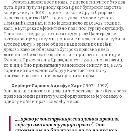
Бугарска државност имала је дисконтинуитет бар два
пута; први пут у периоду краха Првог бугарског царства,
које је укинуто 1018. године, а иако се Друго бугарско
царство подигло 1185. године, управо у време успона
Немањића код нас, и оно је доживело крах 1422. године,
када је Бугарска дефинитивно пала под турску окупацију.
Трновска катедра је потпала под управу Цариградске
патријаршије у рангу митрополије и практично изгубила
аутокефалију. У време обнове националних идеја и
држава, како се обнављала бугарска државна идеја,
логично је било да се врати на историјску позорницу и
Бугарска Православна Црква, али то је учињено на начин,
који није био прихватљив у канонском смислу, па је 1872.
године на помесном сабору у Константинопољу
проглашена расколничком организацијом.
Херберт Лајонел Адолфус Харт
(1907 – 1992)
британски филозоф и правни теоретичар, шеф Катедре за
право на Универзитету у Оксфорду записао је у одељку о
односу моћи и права следећу мисао:
„...право је конструкција социјалних правила,
која су сама конструкција праксе“
. Ово
спомињем да бих указао на то да праксе,