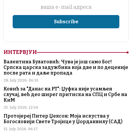
ваша е-mail адреса
ИНТЕРВЈУИ
Валентина Булатовић: Чува је још само Бог!
Српска царска задужбина која две и по деценије
после рата и даље пропада
28. July 2026. 06:10
Ковић за "Данас на РТ": Џуфка није усамљен
случај, већ део ширег притиска на СПЦ и Србе на
КиМ
25. July 2026. 12:54
Протојереј Питер Џексон: Моја искуства у
Богословији Свете Тројице у Џорданвилу (САД)
15. July 2026. 06:17