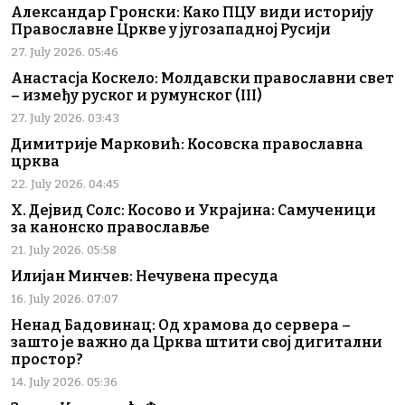
Александар Гронски: Како ПЦУ види историју
Православне Цркве у југозападној Русији
27. July 2026. 05:46
Анастасја Коскело: Молдавски православни свет
– између руског и румунског (III)
27. July 2026. 03:43
Димитрије Марковић: Косовска православна
црква
22. July 2026. 04:45
Х. Дејвид Солс: Косово и Украјина: Самученици
за канонско православље
21. July 2026. 05:58
Илијан Минчев: Нечувена пресуда
16. July 2026. 07:07
Ненад Бадовинац: Од храмова до сервера –
зашто је важно да Црква штити свој дигитални
простор?
14. July 2026. 05:36