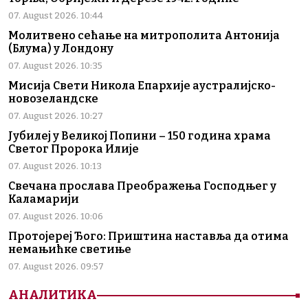
07. August 2026. 10:44
Молитвено сећање на митрополита Антонија
(Блума) у Лондону
07. August 2026. 10:35
Мисија Свети Никола Епархије аустралијско-
новозеландске
07. August 2026. 10:27
Јубилеј у Великој Попини – 150 година храма
Светог Пророка Илије
07. August 2026. 10:13
Свечана прослава Преображења Господњег у
Каламарији
07. August 2026. 10:06
Протојереј Ђого: Приштина наставља да отима
немањићке светиње
07. August 2026. 09:57
АНАЛИТИКА