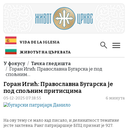
Skip to main content
VIDA DE LA IGLESIA
ЖИВОТЪТ НА ЦЪРКВАТА
Breadcrumb
У фокусу
Тачка гледишта
Горан Игић: Православна Бугарска је под
спољним…
Горан Игић: Православна Бугарска је
под спољним притисцима
05-12-2025 07:18:55
6 минута
На ову тему се мало кад писало, и деликатност тематике
јесте захтевна. Ранг патријаршије БПЦ признат је 927.