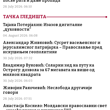
после рата и даље пропада
28. July 2026. 06:10
ТАЧКА ГЛЕДИШТА
Тајана Потерјахин: Изазов дигиталне
„духовности”
04. August 2026. 06:08
Александар Живковић: Сусрет васељенског и
јерусалимског патријарха – Православље пред
искушењем геополитике
30. July 2026. 07:32
Владимир Вуковић: Соларни зид на путу ка
Острогу: дозвола за 67 мегавата на више од
милион квадрата
30. July 2026. 06:03
Живојин Ракочевић: Неслобода другачије
говори
28. July 2026. 07:51
Анастасја Коскело: Молдавски православни свет