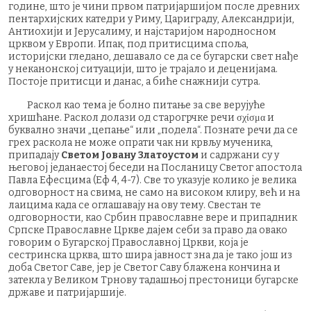
године, што је чини првом патријаршијом после древних
пентархијских катедри у Риму, Цариграду, Александрији,
Антиохији и Јерусалиму, и најстаријом народносном
црквом у Европи. Ипак, под притисцима споља,
историјски гледано, дешавало се да се бугарски свет нађе
у неканонској ситуацији, што је трајало и деценијама.
Постоје притисци и данас, а биће снажнији сутра.
Раскол као тема је болно питање за све верујуће
хришћане. Раскол долази од старогрчке речи σχίσμα и
буквално значи „цепање“ или „подела“. Познате речи да се
грех раскола не може опрати чак ни крвљу мученика,
припадају
Светом Јовану Златоустом
и садржани су у
његовој једанаестој беседи на Посланицу Светог апостола
Павла Ефесцима (Еф 4, 4-7). Све то указује колико је велика
одговорност на свима, не само на високом клиру, већ и на
лаицима када се оглашавају на ову тему. Свестан те
одговорности, као Србин православне вере и припадник
Српске Православне Цркве дајем себи за право да овако
говорим о Бугарској Православној Цркви, која је
сестринска црква, што шира јавност зна да је тако још из
доба Светог Саве, јер је Светог Саву блажена кончина и
затекла у Великом Трнову тадашњој престоници бугарске
државе и патријаршије.