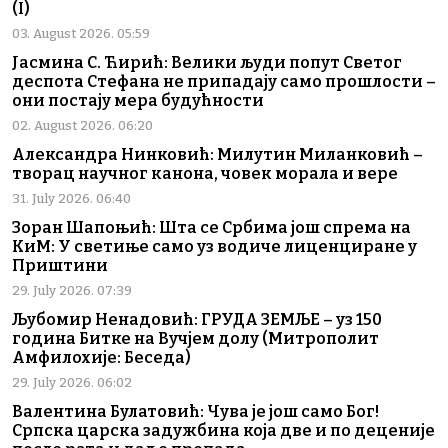
(I)
03. August 2026. 05:59
Јасмина С. Ћирић: Велики људи попут Светог
деспота Стефана не припадају само прошлости –
они постају мера будућности
02. August 2026. 06:20
Александра Нинковић: Милутин Миланковић –
творац научног канона, човек морала и вере
31. July 2026. 06:40
Зоран Шапоњић: Шта се Србима још спрема на
КиМ: У светиње само уз водиче лиценциране у
Приштини
29. July 2026. 07:39
Љубомир Ненадовић: ГРУДА ЗЕМЉЕ – уз 150
година Битке на Вучјем долу (Митрополит
Амфилохије: Беседа)
29. July 2026. 06:02
Валентина Булатовић: Чува је још само Бог!
Српска царска задужбина која две и по деценије