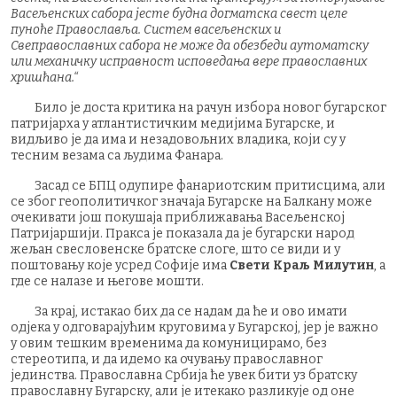
Васељенских сабора јесте будна догматска свест целе
пуноће Православља. Систем васељенских и
Свеправославних сабора не може да обезбеди аутоматску
или механичку исправност исповедања вере православних
хришћана.“
Било је доста критика на рачун избора новог бугарског
патријарха у атлантистичким медијима Бугарске, и
видљиво је да има и незадовољних владика, који су у
тесним везама са људима Фанара.
Засад се БПЦ одупире фанариотским притисцима, али
се због геополитичког значаја Бугарске на Балкану може
очекивати још покушаја приближавања Васељенској
Патријаршији. Пракса је показала да је бугарски народ
жељан свесловенске братске слоге, што се види и у
поштовању које усред Софије има
Свети Краљ Милутин
, а
где се налазе и његове мошти.
За крај, истакао бих да се надам да ће и овo имати
одјека у одговарајућим круговима у Бугарској, јер је важно
у овим тешким временима да комуницирамо, без
стереотипа, и да идемо ка очувању православног
јединства. Православна Србија ће увек бити уз братску
православну Бугарску, али је итекако разликује од оне