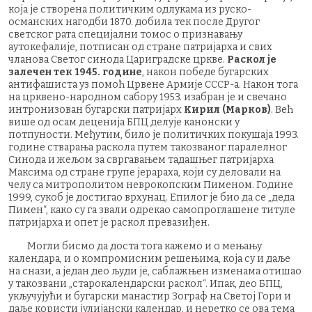
која је створена политичким одлукама из руско-
османских нагодби 1870. добила тек после Другог
светског рата специјални томос о признавању
аутокефалије, потписан од стране патријарха и свих
чланова Светог синода Цариградске цркве.
Раскол је
залечен тек 1945. године
, након победе бугарских
антифашиста уз помоћ Црвене Армије СССР-а. Након тога
на црквено-народном сабору 1953. изабран је и свечано
интронизован бугарски патријарх
Кирил (Марков)
. Већ
више од осам деценија БПЦ делује канонски у
потпуности. Међутим, било је политичких покушаја 1993.
године стварања раскола путем такозваног паралелног
Синода и жељом за свргавањем тадашњег патријарха
Максима од стране групе јерараха, који су деловали на
челу са митрополитом неврокопским Пименом. Године
1999, сукоб је достигао врхунац. Епилог је био да се „деда
Пимен“, како су га звали одрекао самопроглашене титуле
патријарха и опет је раскол превазиђен.
Могли бисмо да доста тога кажемо и о мењању
календара, и о компромисним решењима, која су и даље
на снази, а један део људи је, саблажњен изменама отишао
у такозвани „старокалендарски раскол“. Ипак, део БПЦ,
укључујући и бугарски манастир Зограф на Светој Гори и
даље користи јулијански календар, и неретко се ова тема