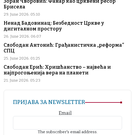
Зоран Чворовић: Фанар као црквени ресор
Брисела
29. June 2026. 05:10
Ненад Бадовинац: Безбедност Цркве у
дигиталном простору
26. June 2026. 06:07
Слободан Антонић: Грађанистичка „реформа“
СПЦ
25. June 2026. 01:25
Слободан Ерић: Хришћанство – највећа и
најпрогоњенија вера на планети
21. June 2026. 05:23
ПРИЈАВА ЗА NEWSLETTER
Email
The subscriber's email address.