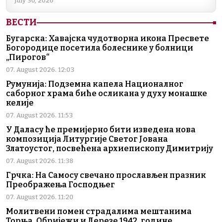
July 30, 2026
ВЕСТИ
Бугарска: Хавајска чудотворна икона Пресвете
Богородице посетила болеснике у болници
„Пирогов“
07. August 2026. 12:03
Румунија: Подземна капела Националног
саборног храма биће осликана у духу монашке
келије
07. August 2026. 11:53
У Даласу ће премијерно бити изведена нова
композиција Литургије Светог Јована
Златоустог, посвећена архиепископу Димитрију
07. August 2026. 11:38
Грчка: На Самосу свечано прослављен празник
Преображења Господњег
07. August 2026. 11:20
Молитвени помен страдалима мештанима
Торња, Обријежи и Дерезе 1942. године