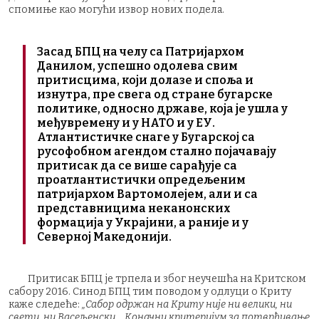
спомиње као могући извор нових подела.
Засад БПЦ на челу са Патријархом
Данилом, успешно одолева свим
притисцима, који долазе и споља и
изнутра, пре свега од стране бугарске
политике, односно државе, која је ушла у
међувремену и у НАТО и у ЕУ.
Атлантистичке снаге у Бугарској са
русофобном агендом стално појачавају
притисак да се више сарађује са
проатлантистички опредељеним
патријархом Вартомолејем, али и са
представницима неканонских
формација у Украјини, а раније и у
Северној Македонији.
Притисак БПЦ је трпела и због неучешћа на Критском
сабору 2016. Синод БПЦ тим поводом у одлуци о Криту
каже следеће:
„Сабор одржан на Криту није ни велики, ни
свети, ни Васељенски… Коначни критеријум за потврђивање