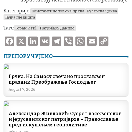
Категорије:
Константинопољска црква
Бугарска црква
Тачка гледишта
Тагс:
Горан Игић
Патријарх Данило
F
X
Li
V
T
V
W
E
C
a
n
K
el
ib
h
m
o
ПРЕПОРУЧУЈЕМО
c
k
e
er
at
ai
p
e
e
gr
s
l
y
b
dI
a
A
Li
Грчка: На Самосу свечано прослављен
празник Преображења Господњег
o
n
m
p
n
August 7, 2026
o
p
k
k
Александар Живковић: Сусрет васељенског
и јерусалимског патријарха – Православље
пред искушењем геополитике