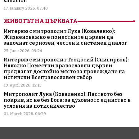
sanación
17. January 2026. 07:40
ЖИВОТЪТ НА ЦЪРКВАТА
Интервю с митрополит Лука (Коваленко):
Жизненоважно е поместните църкви да
започнат сериозен, честен и системен диалог
25. June 2026. 09:24
Интервю с митрополит Теодосий (Снигирьов):
Няколко Поместни православни църкви
предлагат достойно място за провеждане на
истински Всеправославен събор
19. April 2026. 12:15
Митрополит Лука (Коваленко): Паството без
покрив, но не без Бога: за духовното единство в
условия на потисничество
01. March 2026. 06:39