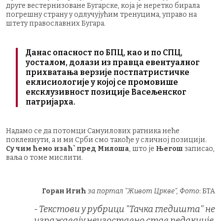
друге вестернизоване Бугарске, која је неретко бирала
погрешну страну у одлучујућим тренуцима, управо на
штету православних Бугара.
Данас опасност по БПЦ, као и по СПЦ,
уосталом, долази из правца евентуалног
прихватања верзије постпатристичке
еклисиологије у којој се промовише
ексклузивност позиције Васељенског
патријарха.
Надамо се да потомци Самуилових ратника неће
поклекнути, а и ми Срби смо такође у сличној позицији.
Су чим ћемо изаћ` пред Милоша
, што је
Његош
записао,
ваља о томе мислити.
Горан Игић
за портал "Живот Цркве", Фото
: БТА
- Текстови у рубрици "Тачка гледишта" не
изражавају неизоставно став редакције