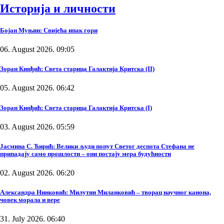
Историја и личности
Бојан Муњин: Свијећа ипак гори
06. August 2026. 09:05
Зоран Кинђић: Света старица Галактија Критска (II)
05. August 2026. 06:42
Зоран Кинђић: Света старица Галактија Критска (I)
03. August 2026. 05:59
Јасмина С. Ћирић: Велики људи попут Светог деспота Стефана не
припадају само прошлости – они постају мера будућности
02. August 2026. 06:20
Александра Нинковић: Милутин Миланковић – творац научног канона,
човек морала и вере
31. July 2026. 06:40