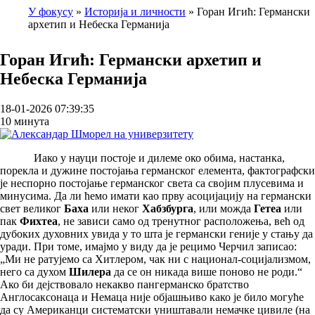
У фокусу
Историја и личности
Горан Игић: Германски
архетип и Небеска Германија
Breadcrumb
Горан Игић: Германски архетип и
Небеска Германија
18-01-2026 07:39:35
10 минута
Иако у науци постоје и дилеме око обима, настанка,
порекла и дужине постојања германског елемента, фактографски
је неспорно постојање германског света са својим плусевима и
минусима. Да ли ћемо имати као прву асоцијацију на германски
свет великог
Баха
или неког
Хабзбурга
, или можда
Гетеа
или
пак
Фихтеа
, не зависи само од тренутног расположења, већ од
дубоких духовних увида у то шта је германски геније у стању да
уради. При томе, имајмо у виду да је рецимо Черчил записао:
„Ми не ратујемо са Хитлером, чак ни с национал-социјализмом,
него са духом
Шилера
да се он никада више поново не роди.“
Ако би дејствовало некакво пангерманско братство
Англосаксонаца и Немаца није објашњиво како је било могуће
да су Американци систематски уништавали немачке цивиле (на