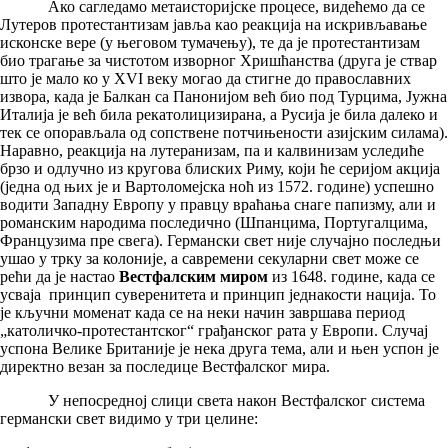
Ако сагледамо метаисторијске процесе, видећемо да се
Лутеров протестантизам јавља као реакција на искривљавање
исконске вере (у његовом тумачењу), те да је протестантизам
био трагање за чистотом изворног Хришћанства (друга је ствар
што је мало ко у XVI веку могао да стигне до православних
извора, када је Балкан са Панонијом већ био под Турцима, Јужна
Италија је већ била рекатолицизирана, а Русија је била далеко и
тек се опорављала од сопствене потчињености азијским силама).
Наравно, реакција на лутеранизам, па и калвинизам уследиће
брзо и одлучно из кругова блиских Риму, који ће серијом акција
(једна од њих је и Вартоломејска ноћ из 1572. године) успешно
водити Западну Европу у правцу враћања снаге папизму, али и
романским народима последично (Шпанцима, Португалцима,
Французима пре свега). Германски свет није случајно последњи
ушао у трку за колоније, а савремени секуларни свет може се
рећи да је настао
Вестфалским миром
из 1648. године, када се
усваја принцип суверенитета и принцип једнакости нација. То
је кључни моменат када се на неки начин завршава период
„католичко-протестантског“ грађанског рата у Европи. Случај
успона Велике Британије је нека друга тема, али и њен успон је
директно везан за последице Вестфалског мира.
У непосредној слици света након Вестфалског система
германски свет видимо у три целине: