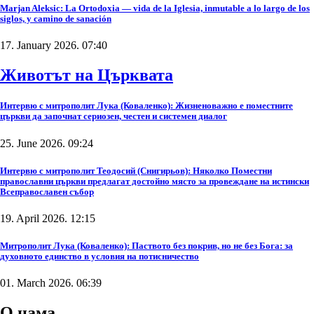
Marjan Aleksic: La Ortodoxia — vida de la Iglesia, inmutable a lo largo de los
siglos, y camino de sanación
17. January 2026. 07:40
Животът на Църквата
Интервю с митрополит Лука (Коваленко): Жизненоважно е поместните
църкви да започнат сериозен, честен и системен диалог
25. June 2026. 09:24
Интервю с митрополит Теодосий (Снигирьов): Няколко Поместни
православни църкви предлагат достойно място за провеждане на истински
Всеправославен събор
19. April 2026. 12:15
Митрополит Лука (Коваленко): Паството без покрив, но не без Бога: за
духовното единство в условия на потисничество
01. March 2026. 06:39
О нама