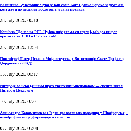
Валентина Булатовић: Чува је још само Бог! Српска царска задужбина
која две и по деценије после рата и даље пропада
28. July 2026. 06:10
Ковић за "Данас на РТ": Џуфка није усамљен случај, већ део ширег
притиска на СПЦ и Србе на КиМ
25. July 2026. 12:54
Протојереј Питер Џексон: Моја искуства у Богословији Свете Тројице у
Џорданвилу (САД)
15. July 2026. 06:17
Интервју са некадашњим протестантским мисионаром — свештеником
Питером Џексоном
10. July 2026. 07:01
Александра Карамихалева: Једна православна породица у Швајцарској –
између финансија, фармације и вечности
07. July 2026. 05:08