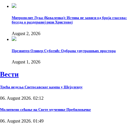
Митрополит Лука (Коваленко): Истина не зависи од броја гласова:
беседа о раздераној ризи Христовој
August 2, 2026
Презвитер Оливер Суботић: Одбрана унутрашњих простора
August 1, 2026
Вести
Трећа недеља Светосавског кампа у Шејдленду
06. August 2026. 02:12
Молитвено сећање на Свете мученике Пребиловачке
06. August 2026. 01:49