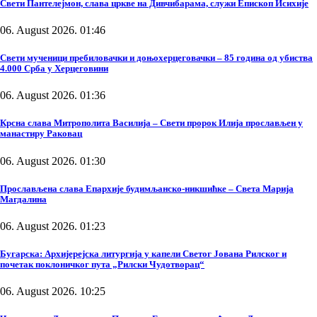
Свети Пантелејмон, слава цркве на Дивчибарама, служи Епископ Исихије
06. August 2026. 01:46
Свети мученици пребиловачки и доњохерцеговачки – 85 година од убиства
4.000 Срба у Херцеговини
06. August 2026. 01:36
Крсна слава Митрополита Василија – Свети пророк Илија прослављен у
манастиру Раковац
06. August 2026. 01:30
Прослављена слава Епархије будимљанско-никшићке – Света Марија
Магдалина
06. August 2026. 01:23
Бугарска: Архијерејска литургија у капели Светог Јована Рилског и
почетак поклоничког пута „Рилски Чудотворац“
06. August 2026. 10:25