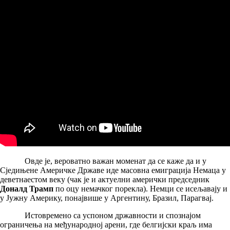
Овде је, вероватно важан моменат да се каже да и у
Сједињене Америчке Државе иде масовна емиграција Немаца у
деветнаестом веку (чак је и актуелни амерички председник
Доналд Трамп
по оцу немачког порекла). Немци се исељавају и
у Јужну Америку, понајвише у Аргентину, Бразил, Парагвај.
Истовремено са успоном државности и спознајом
ограничења на међународној арени, где белгијски краљ има