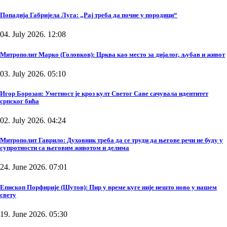
Попадија Габријела Луга: „Рај треба да почне у породици“
04. July 2026. 12:08
Митрополит Марко (Головков): Црква као место за дијалог, љубав и живот
03. July 2026. 05:10
Игор Борозан: Уметност је кроз култ Светог Саве сачувала идентитет
српског бића
02. July 2026. 04:24
Митрополит Гаврило: Духовник треба да се труди да његове речи не буду у
супротности са његовим животом и делима
24. June 2026. 07:01
Епископ Порфирије (Шутов): Пир у време куге није нешто ново у нашем
свету
19. June 2026. 05:30