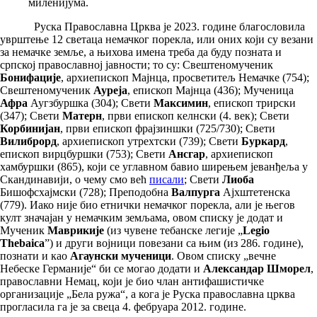
миленијума.
Руска Православна Црква је 2023. године благословила
уврштење 12 светаца немачког порекла, или оних који су везани
за немачке земље, а њихова имена треба да буду позната и
српској православној јавности; то су: Свештеномученик
Бонифације
, архиепископ Мајнца, просветитељ Немачке (754);
Свештеномученик
Ауреја
, епископ Мајнца (436); Мученица
Афра
Аугзбуршка (304); Свети
Максимин
, епископ трирски
(347); Свети
Матерн
, први епископ келнски (4. век); Свети
Корбинијан
, први епископ фрајзиншки (725/730); Свети
Вилиброрд
, архиепископ утрехтски (739); Свети
Буркард
,
епископ вирцбуршки (753); Свети
Ансгар
, архиепископ
хамбуршки (865), који се углавном бавио ширењем јеванђеља у
Скандинавији, о чему смо већ
писали
; Свети
Лиоба
Бишофсхајмски (728); Преподобна
Валпурга
Ајхштетенска
(779). Иако није био етнички немачког порекла, али је његов
култ значајан у немачким земљама, овом списку је додат и
Мученик
Маврикије
(из чувене тебанске легије „
Legio
Thebaica
”) и други војници повезани са њим (из 286. године),
познати и као
Агаунски мученици
. Овом списку „вечне
Небеске Германије“ би се могао додати и
Александар Шморел
,
православни Немац, који је био члан антифашистичке
организације „Бела ружа“, а кога је Руска православна црква
прогласила га је за свеца 4. фебруара 2012. године.