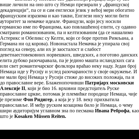
више личили на оно што су Немци презирали у „француској
декаденцији“, па се и сам енглески језик у већој мери обогатио
француским изразима и као такви, Енглези нису могли бити
ауторитет за немачке идеале. Французи, који јесу носили
германско име по Францима, као повлашћеној елити, су одавно
сматрани романизованим, па и келтизованим (да се нашалимо
Астерикс и Обеликс су Келти, који се боре против Римљана, а
Германа ни од корова). Новонастала Немачка је упирала свој
поглед ка северу, али их је заосталост и слабост
деветнаестовековних норвешких, шведских, а поготово данских
елита дубоко разочаравала, па је једино машта исландских сага
или свет романтичарског фолклора враћао неку наду. Један број
Немаца иде у Русију и услед разочараности у своје окружење. И
не мали број Немаца у Русији стиже до високих положаја, па и
до православне вере. Блаженопочивши
Патријарх московски
Алексије II
, који је био 16. врховни предстојатељ Руске
православне цркве, потомак је племићке породице Немаца, чије
је презиме
Фон Ридигер
, а која је у 18. веку прихватила
православље. И међу руским козацима било је Немаца, о чему
шири аудиторијум углавном зна по песмама
Ивана Реброфа
, као
што је
Kosaken Müssen Reiten.