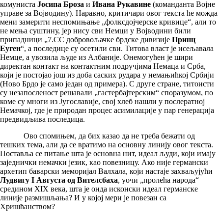
комуниста
Јосипа Броза
и
Ивана Рукавине
(команданта Војне
управе за Војводину). Наравно, критичари овог текста ће можда
мени замерити неспомињање „фолксдојчерске кривице“, али то
не мења суштину, јер нису сви Немци у Војводини били
припадници „7.СС добровољачке брдске дивизије
Принц
Еуген
“, а последице су осетили сви. Титова власт је исељавала
Немце, а увозила људе из Албаније. Онемогућен је шири
директан контакт на контактним подручјима Немаца и Срба,
који је постојао још из доба саских рудара у немањићкој Србији
(Ново Брдо је само један од примера). С друге стране, титоисти
су незапосленост решавали „гастербајтерским“ споразумом, по
коме су многи из Југославије, свој хлеб нашли у послератној
Немачкој, где је природан процес асимилације у пар генерација
предвидљива последица.
Ово спомињем, да бих казао да не треба бежати од
тешких тема, али да се вратимо на основну линију овог текста.
Поставља се питање шта је основна нит, идеал људи, који имају
заједнички немачки језик, као повезницу. Ако није германски
архетип баварски меморијал Валхала, који настаје захваљујући
Лудвигу I Августа од Вителсбаха
, уочи „пролећа народа“
средином XIX века, шта је онда исконски идеал германске
линије размишљања? И у којој мери је повезан са
Хришћанством?