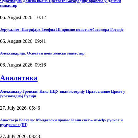
Чудотворна Донска икона Пресвете Богородице враћена у Донски
манастир
06. August 2026. 10:12
Јерусалим: Патријарх Теофил III примио новог амбасадора Грузије
06. August 2026. 09:41
Александрија: Основан нови женски манастир
06. August 2026. 09:16
Аналитика
Александар Гронски: Како ПЦУ види историју Православне Цркве у
југозападној Русији
27. July 2026. 05:46
Анастасја Коскело: Молдавски православни свет – између руског и
румунског (III)
27. July 2026. 03:43