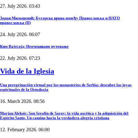
27. July 2026. 03:43
Зоран Милошевић: Бугарска црква између Православља и НАТО
православља (II)
24. July 2026. 06:07
Ким Вајтсајд: Неочекивано путовање
22. July 2026. 07:23
Vida de la Iglesia
Una peregrinación virtual por los monasterios de Serbia: descubre las joyas
espirituales de la Ortodoxia
16. March 2026. 08:56
Marjan Aleksic: San Serafín de Sarov: la vida ascética y la adquisición del
Espíritu Santo. Un camino hacia la verdadera alegría cristiana
12. February 2026. 06:00