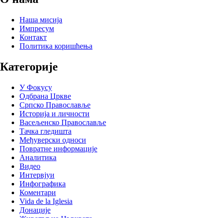
Наша мисија
Импресум
Контакт
Политика коришћења
Категорије
У Фокусу
Одбрана Цркве
Српско Православље
Историја и личности
Васељенско Православље
Тачка гледишта
Међуверски односи
Повратне информације
Аналитика
Видео
Интервјуи
Инфографика
Коментари
Vida de la Iglesia
Донације