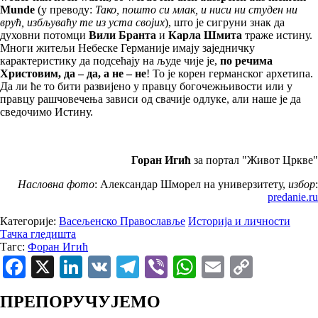
Munde
(у преводу:
Тако, пошто си млак, и ниси ни студен ни
врућ, избљуваћу те из уста својих
), што је сигруни знак да
духовни потомци
Вили Бранта
и
Карла Шмита
траже истину.
Многи житељи Небеске Германије имају заједничку
карактеристику да подсећају на људе чије је,
по речима
Христовим, да – да, а не – не
! То је корен германског архетипа.
Да ли ће то бити развијено у правцу богочежњивости или у
правцу рашчовечења зависи од свачије одлуке, али наше је да
сведочимо Истину.
Горан Игић
за портал "Живот Цркве"
Насловна фото
: Александар Шморел на универзитету,
избор
:
predanie.ru
Категорије:
Васељенско Православље
Историја и личности
Тачка гледишта
Тагс:
Форан Игић
Facebook
X
LinkedIn
VK
Telegram
Viber
WhatsApp
Email
Copy
Link
ПРЕПОРУЧУЈЕМО