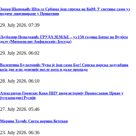
Зоран Шапоњић: Шта се Србима још спрема на КиМ: У светиње само уз
водиче лиценциране у Приштини
29. July 2026. 07:39
Љубомир Ненадовић: ГРУДА ЗЕМЉЕ – уз 150 година Битке на Вучјем
долу (Митрополит Амфилохије: Беседа)
29. July 2026. 06:02
Валентина Булатовић: Чува је још само Бог! Српска царска задужбина
која две и по деценије после рата и даље пропада
28. July 2026. 06:10
Александар Гронски: Како ПЦУ види историју Православне Цркве у
југозападној Русији
27. July 2026. 05:46
Марина Тодић: Света царица Кетеван
23. July 2026. 06:36