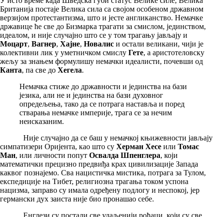
У исто време када Шведска губи статус Велике силе, Велика
Британија постаје Велика сила са својом особеном државном
верзијом протестантизма, што и јесте англиканство. Немачке
државице ће све до Бизмарка трагати за смислом, јединством,
идеалом, и није случајно што се у том трагању јављају и
Моцарт
,
Вагнер
,
Хајне
,
Новалис
и остали великани, чији је
колективни лик у уметничком смислу
Гете
, а аристотеловску
жељу за знањем формулишу немачки идеалисти, почевши од
Канта
, па све до
Хегела
.
Немачка стиже до државности и јединства на бази
језика, али не и јединства на бази духовног
опредељења, тако да се потрага наставља и поред
стварања немачке империје, трага се за нечим
неисказаним.
Није случајно да се баш у немачкој књижевности јављају
симпатизери Оријента, као што су
Херман Хесе
или
Томас
Ман
, или личности попут
Освалда Шпенглера
, који
математички прецизно предвиђа крах цивилизације Запада
каквог познајемо. Сва нацистичка мистика, потрага за Тулом,
експедиције на Тибет, религиозна трагања током успона
нацизма, заправо су имала одређену подлогу и неспокој, јер
германски дух заиста није био пронашао себе.
Енглези су постали све удаљенији рођаци, који су све