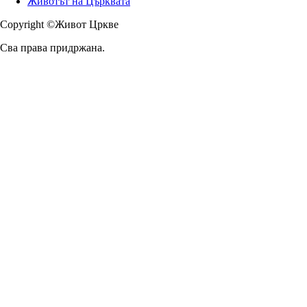
Животът на Църквата
Copyright ©Живот Цркве
Сва права придржана.