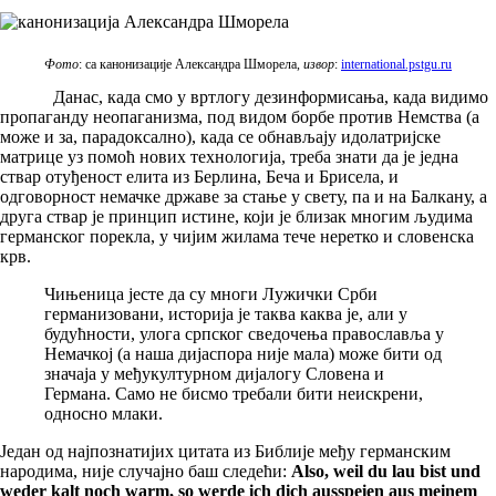
Фото
: са канонизације Александра Шморела,
извор
:
international.pstgu.ru
Данас, када смо у вртлогу дезинформисања, када видимо
пропаганду неопаганизма, под видом борбе против Немства (а
може и за, парадоксално), када се обнављају идолатријске
матрице уз помоћ нових технологија, треба знати да је једна
ствар отуђеност елита из Берлина, Беча и Брисела, и
одговорност немачке државе за стање у свету, па и на Балкану, а
друга ствар је принцип истине, који је близак многим људима
германског порекла, у чијим жилама тече неретко и словенска
крв.
Чињеница јесте да су многи Лужички Срби
германизовани, историја је таква каква је, али у
будућности, улога српског сведочења православља у
Немачкој (а наша дијаспора није мала) може бити од
значаја у међукултурном дијалогу Словена и
Германа. Само не бисмо требали бити неискрени,
односно млаки.
Један од најпознатијих цитата из Библије међу германским
народима, није случајно баш следећи:
Also, weil du lau bist und
weder kalt noch warm, so werde ich dich ausspeien aus meinem