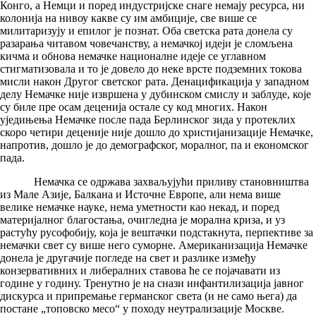
Конго, а Немци и поред индустријске снаге немају ресурса, ни
колонија на нивоу какве су им амбиције, све више се
милитаризују и епилог је познат. Оба светска рата донела су
разарања читавом човечанству, а немачкој идеји је сломљена
кичма и обнова немачке националне идеје се углавном
стигматизовала и то је довело до неке врсте подземних токова
мисли након Другог светског рата. Денацификација у западном
делу Немачке није извршена у дубинском смислу и заблуде, које
су биле пре осам деценија остале су код многих. Након
уједињења Немачке после пада Берлинског зида у протеклих
скоро четири деценије није дошло до христијанизације Немачке,
напротив, дошло је до демографског, моралног, па и економског
пада.
Немачка се одржава захваљујући приливу становништва
из Мале Азије, Балкана и Источне Европе, али нема више
велике немачке науке, нема уметности као некад, и поред
материјалног благостања, очигледна је морална криза, и уз
растућу русофобију, која је вештачки подстакнута, перпективе за
немачки свет су више него суморне. Американизација Немачке
донела је другачије погледе на свет и разлике између
конзервативних и либералних ставова ће се појачавати из
године у годину. Тренутно је на снази инфантилизација јавног
дискурса и припремање германског света (и не само њега) да
постане „топовско месо“ у походу неутрализације Москве.