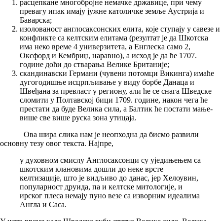
расцепкане многобројне немачке државице, при чему
превагу ипак имају јужне католичке земље Аустрија и
Баварска;
изолованост англосаксонских елита, које ступају у савезе и
конфликте са келтским елитама (резултат је да Шкотска
има неко време 4 универзитета, а Енглеска само 2,
Оксфорд и Кембриџ, наравно), а исход је да ће 1707.
године доћи до стварања Велике Британије;
скандинавски Германи (чувени потомци Викинга) имаће
дугогодишње исцрпљивање у виду борбе Данаца и
Швеђана за превласт у региону, али ће се снага Шведске
сломити у Полтавској бици 1709. године, након чега ће
престати да буде Велика сила, а Балтик ће постати мање-
више све више руска зона утицаја.
Ова шира слика нам је неопходна да бисмо развили
основну тезу овог текста. Најпре,
у духовном смислу Англосаксонци су уједињењем са
шкотским клановима дошли до неке врсте
келтизације, што је видљиво до данас, јер Хелоувин,
популарност друида, па и келтске митологије, и
ирског плеса немају пуно везе са изворним идеалима
Англа и Саса.