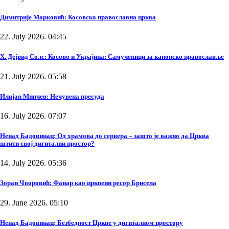
Димитрије Марковић: Косовска православна црква
22. July 2026. 04:45
Х. Дејвид Солс: Косово и Украјина: Самученици за канонско православље
21. July 2026. 05:58
Илијан Минчев: Нечувена пресуда
16. July 2026. 07:07
Ненад Бадовинац: Од храмова до сервера – зашто је важно да Црква
штити свој дигитални простор?
14. July 2026. 05:36
Зоран Чворовић: Фанар као црквени ресор Брисела
29. June 2026. 05:10
Ненад Бадовинац: Безбедност Цркве у дигиталном простору