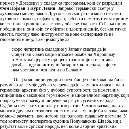
пример у Дрездену) у складу са програмом, који су разрадили
Фон Нојман
и
Курт Левин
. Заправо, германски свет је у
духовном смислу након Другог светског рата изашао не само
духовно сломљен, исфрустриран, већ и са наметнутом матрицом
колективне кривице за све зло у оба светска рата. Сећања пишу
победници и они који су објекти индоктринације, без критичке
свести, постају лако инструмент за нове експерименте на
глобалном нивоу. Тако је могуће да
скоро четвртина омладине у Јапану сматра да је
Совјетски Савез бацио атомске бомбе на Хирошиму
и Нагасаки, јер се у процесу транзиције и извртања
догађаја иде до потпуно бизарних концепата, који су
нам уосталом познати и на Балкану.
Овај мало шири уводни пасус био је неопходан да би се
разумело да је моје дубоко уверење да је германски идеал, па и
германски архетип био у дубокој супротности са наметаним
спиновима о вековном германском (националном) наративу, који
подразумева пљачку и ширење на рачун суседних народа.
Судбина немачких цивила у послератној Чехословачкој, па и у
многим другим источноевропским земљама није била лака, иако
се може разумети, као историјски одговор тадашњег времена. У
том контексту, послератна судбина Подунавских Шваба, није
резултат воље српског народа, већ воље двојице хрватских