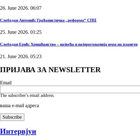
26. June 2026. 06:07
Слободан Антонић: Грађанистичка „реформа“ СПЦ
25. June 2026. 01:25
Слободан Ерић: Хришћанство – највећа и најпрогоњенија вера на планети
21. June 2026. 05:23
ПРИЈАВА ЗА NEWSLETTER
Email
The subscriber's email address.
ваша е-mail адреса
Интервјуи