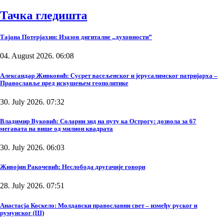
Тачка гледишта
Тајана Потерјахин: Изазов дигиталне „духовности”
04. August 2026. 06:08
Александар Живковић: Сусрет васељенског и јерусалимског патријарха –
Православље пред искушењем геополитике
30. July 2026. 07:32
Владимир Вуковић: Соларни зид на путу ка Острогу: дозвола за 67
мегавата на више од милион квадрата
30. July 2026. 06:03
Живојин Ракочевић: Неслобода другачије говори
28. July 2026. 07:51
Анастасја Коскело: Молдавски православни свет – између руског и
румунског (III)