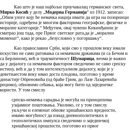
Као што је наш најбољи проучавалац германског света,
Мирко Косић
у делу „
Модерна Германија
“ из 1912. записао:
„Обим улоге коју ће немачка нација имати да игра на позорници
историје, одређена је многим факторима географске, физичке и
моралне категорије.“ Међутим, овај чувени Кикинђанин је
сматрао још тада, пре Првог светског рата,да је „морални
моменат“, како је рекао „безусловно у погоршању“.
Као православни Срби, који смо у прошлом веку имали
искуство не само ратовања са немачким државама (и са Бечом и
са Берлином), већ и трауматичност
Шумарица
, веома је важно
да у дијалогу са немачким фактором сведочимо не само српску
истину, већ и да у том интелектуалном дијалогу, који је у
деветнаестом веку имао доста плодова, поготово у време
династије Обреновића (од браће Грим, до Лазе Лазаревића
рецимо), обновимо сећања, која могу бити од заједничке
користи. У том смислу
српско-немачка сарадња је могућа на принципима
узајамног поштовања. Уколико, се у том смислу
укључи и елеменат обнове хришћанских вредности,
имамо могућност да изнад дневнополитичких и
геополитичких импулса сведочимо о заједничкој
хришћанској прошлости, поготово из првог