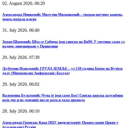
02. August 2026. 06:20
Александра Нинковић: Милутин Миланковић – творац научног канона,
човек морала и вере
31. July 2026. 06:40
Зоран Шапоњић: Шта се Србима још спрема на КиМ: У светиње само уз
водиче лиценциране у Приштини
29. July 2026. 07:39
Љубомир Ненадовић: ГРУДА ЗЕМЉЕ – уз 150 година Битке на Вучјем
долу (Митрополит Амфилохије: Беседа)
29. July 2026. 06:02
Валентина Булатовић: Чува је још само Бог! Српска царска задужбина
која две и по деценије после рата и даље пропада
28. July 2026. 06:10
Александар Гронски: Како ПЦУ види историју Православне Цркве у
југозападној Русији