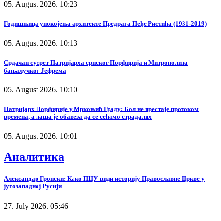
05. August 2026. 10:23
Годишњица упокојења архитекте Предрага Пеђе Ристића (1931-2019)
05. August 2026. 10:13
Срдачан сусрет Патријарха српског Порфирија и Митрополита
бањалучког Јефрема
05. August 2026. 10:10
Патријарх Порфирије у Мркоњић Граду: Бол не престаје протоком
времена, а наша је обавеза да се сећамо страдалих
05. August 2026. 10:01
Аналитика
Александар Гронски: Како ПЦУ види историју Православне Цркве у
југозападној Русији
27. July 2026. 05:46