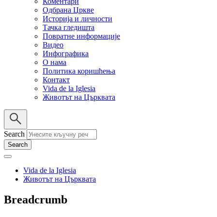
Коментари
Одбрана Цркве
Историја и личности
Тачка гледишта
Повратне информације
Видео
Инфографика
О нама
Политика коришћења
Контакт
Vida de la Iglesia
Животът на Църквата
Search
Vida de la Iglesia
Животът на Църквата
Breadcrumb