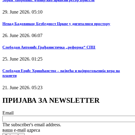
29. June 2026. 05:10
Ненад Бадовинац: Безбедност Цркве у дигиталном простору
26. June 2026. 06:07
Слободан Антонић: Грађанистичка „реформа“ СПЦ
25. June 2026. 01:25
Слободан Ерић: Хришћанство – највећа и најпрогоњенија вера на
планети
21. June 2026. 05:23
ПРИЈАВА ЗА NEWSLETTER
Email
The subscriber's email address.
ваша е-mail адреса