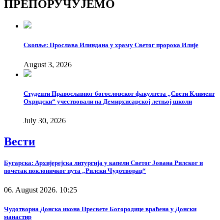
ПРЕПОРУЧУЈЕМО
Link
Скопље: Прослава Илиндана у храму Светог пророка Илије
August 3, 2026
Студенти Православног богословског факултета „Свети Климент
Охридски“ учествовали на Демирхисарској летњој школи
July 30, 2026
Вести
Бугарска: Архијерејска литургија у капели Светог Јована Рилског и
почетак поклоничког пута „Рилски Чудотворац“
06. August 2026. 10:25
Чудотворна Донска икона Пресвете Богородице враћена у Донски
манастир