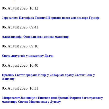
06. August 2026. 10:12
Јерусалим: Патријарх Теофил III примио новог амбасадора Грузије
06. August 2026. 09:41
Александрија: Основан нови женски манастир
06. August 2026. 09:16
Света литургија у манастиру Драчи
05. August 2026. 10:40
Празник Светог пророка Илије у Саборном храму Светог Саве у
Лондону
05. August 2026. 10:31
Митрополит Јоаникије и Епископ новобрдски Иларион богослужили у
манастиру Светих Мироносица у Дупилу