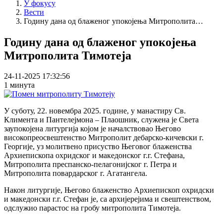
У фокусу
Вести
Годину дана од блаженог упокојења Митрополита…
Годину дана од блаженог упокојења
Митрополита Тимотеја
24-11-2025 17:32:56
1 минута
У суботу, 22. новембра 2025. године, у манастиру Св.
Климента и Пантелејмона – Плаошник, служена је Света
заупокојена литургија којом је началствовао Његово
високопреосвештенство Митрополит дебарско-кичевски г.
Георгије, уз молитвено присуство Његовог блаженства
Архиепископа охридског и македонског г.г. Стефана,
Митрополита преспанско-пелагонијског г. Петра и
Митрополита повардарског г. Агатангела.
Након литургије, Његово блаженство Архиепископ охридски
и македонски г.г. Стефан је, са архијерејима и свештенством,
одслужио парастос на гробу митрополита Тимотеја.