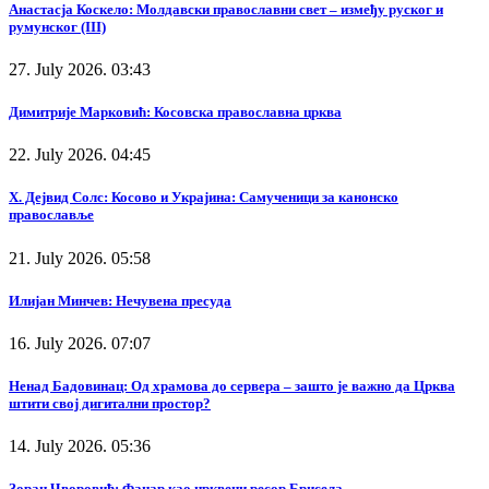
Анастасја Коскело: Молдавски православни свет – између руског и
румунског (III)
27. July 2026. 03:43
Димитрије Марковић: Косовска православна црква
22. July 2026. 04:45
Х. Дејвид Солс: Косово и Украјина: Самученици за канонско
православље
21. July 2026. 05:58
Илијан Минчев: Нечувена пресуда
16. July 2026. 07:07
Ненад Бадовинац: Од храмова до сервера – зашто је важно да Црква
штити свој дигитални простор?
14. July 2026. 05:36
Зоран Чворовић: Фанар као црквени ресор Брисела