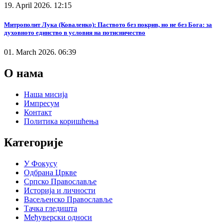
19. April 2026. 12:15
Митрополит Лука (Коваленко): Паството без покрив, но не без Бога: за
духовното единство в условия на потисничество
01. March 2026. 06:39
О нама
Наша мисија
Импресум
Контакт
Политика коришћења
Категорије
У Фокусу
Одбрана Цркве
Српско Православље
Историја и личности
Васељенско Православље
Тачка гледишта
Међуверски односи