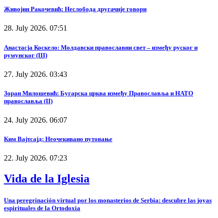
Живојин Ракочевић: Неслобода другачије говори
28. July 2026. 07:51
Анастасја Коскело: Молдавски православни свет – између руског и
румунског (III)
27. July 2026. 03:43
Зоран Милошевић: Бугарска црква између Православља и НАТО
православља (II)
24. July 2026. 06:07
Ким Вајтсајд: Неочекивано путовање
22. July 2026. 07:23
Vida de la Iglesia
Una peregrinación virtual por los monasterios de Serbia: descubre las joyas
espirituales de la Ortodoxia