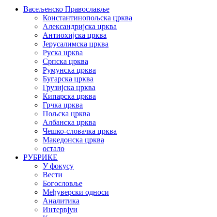
Васељенско Православље
Константинопољска црква
Александријска црква
Антиохијска црква
Јерусалимска црква
Руска црква
Српска црква
Румунска црква
Бугарска црква
Грузијска црква
Кипарска црква
Грчка црква
Пољска црква
Албанска црква
Чешко-словачка црква
Македонска црква
остало
РУБРИКЕ
У фокусу
Вести
Богословље
Међуверски односи
Аналитика
Интервјуи