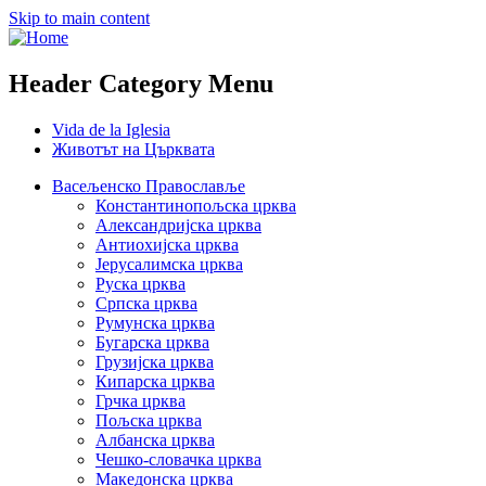
Skip to main content
Header Category Menu
Vida de la Iglesia
Животът на Църквата
Васељенско Православље
Константинопољска црква
Александријска црква
Антиохијска црква
Јерусалимска црква
Руска црква
Српска црква
Румунска црква
Бугарска црква
Грузијска црква
Кипарска црква
Грчка црква
Пољска црква
Албанска црква
Чешко-словачка црква
Македонска црква