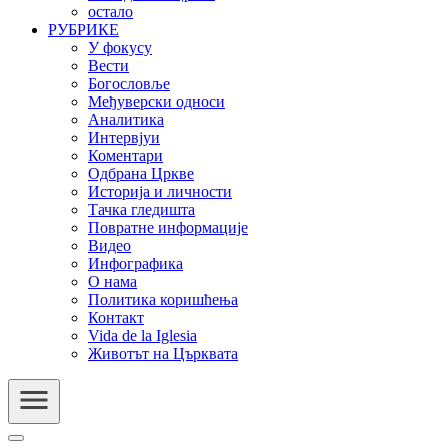
остало
РУБРИКЕ
У фокусу
Вести
Богословље
Међуверски односи
Аналитика
Интервјуи
Коментари
Одбрана Цркве
Историја и личности
Тачка гледишта
Повратне информације
Видео
Инфографика
О нама
Политика коришћења
Контакт
Vida de la Iglesia
Животът на Църквата