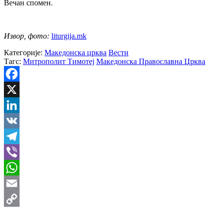
Вечан спомен.
Извор, фото:
liturgija.mk
Категорије:
Македонска црква
Вести
Тагс:
Митрополит Тимотеј
Македонска Православна Црква
Facebook
X
LinkedIn
VK
Telegram
Viber
WhatsApp
Email
Copy