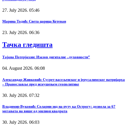
27. July 2026. 05:46
Марина Тодић: Света царица Кетеван
23. July 2026. 06:36
Тачка гледишта
Тајана Потерјахин: Изазов дигиталне „духовности”
04. August 2026. 06:08
Александар Живковић: Сусрет васељенског и јерусалимског патријарха
– Православље пред искушењем геополитике
30. July 2026. 07:32
Владимир Вуковић: Соларни зид на путу ка Острогу: дозвола за 67
мегавата на више од милион квадрата
30. July 2026. 06:03