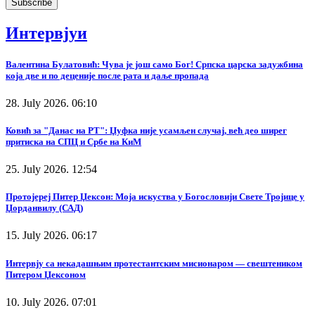
Интервјуи
Валентина Булатовић: Чува је још само Бог! Српска царска задужбина
која две и по деценије после рата и даље пропада
28. July 2026. 06:10
Ковић за "Данас на РТ": Џуфка није усамљен случај, већ део ширег
притиска на СПЦ и Србе на КиМ
25. July 2026. 12:54
Протојереј Питер Џексон: Моја искуства у Богословији Свете Тројице у
Џорданвилу (САД)
15. July 2026. 06:17
Интервју са некадашњим протестантским мисионаром — свештеником
Питером Џексоном
10. July 2026. 07:01