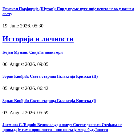
Епископ Порфирије (Шутов): Пир у време куге није нешто ново у нашем
свету
19. June 2026. 05:30
Историја и личности
Бојан Муњин: Свијећа ипак гори
06. August 2026. 09:05
Зоран Кинђић: Света старица Галактија Критска (II)
05. August 2026. 06:42
Зоран Кинђић: Света старица Галактија Критска (I)
03. August 2026. 05:59
Јасмина С. Ћирић: Велики људи попут Светог деспота Стефана не
припадају само прошлости – они постају мера будућности