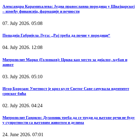
Александра Карамихалева: Једна православна породица у Швајцарској
– између финансија, фармације и вечности
07. July 2026. 05:08
Попадија Габријела Луга: „Рај треба да почне у породици“
04. July 2026. 12:08
Митрополит Марко (Головков): Црква као место за дијалог, љубав и
живот
03. July 2026. 05:10
Игор Борозан: Уметност је кроз култ Светог Саве сачувала идентитет
српског бића
02. July 2026. 04:24
Митрополит Гаврило: Духовник треба да се труди да његове речи не буду
у супротности са његовим животом и делима
24. June 2026. 07:01