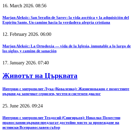
16. March 2026. 08:56
Marjan Aleksic: San Serafín de Sarov: la vida ascética y la adquisición del
Espíritu Santo. Un camino hacia la verdadera alegría cristiana
12. February 2026. 06:00
Marjan Aleksic: La Ortodoxia — vida de la Iglesia, inmutable a lo largo de
los siglos, y camino de sanación
17. January 2026. 07:40
Животът на Църквата
Интервю с митрополит Лука (Коваленко): Жизненоважно е поместните
църкви да започнат сериозен, честен и системен диалог
25. June 2026. 09:24
Интервю с митрополит Теодосий (Снигирьов): Няколко Поместни
православни църкви предлагат достойно място за провеждане на
истински Всеправославен събор