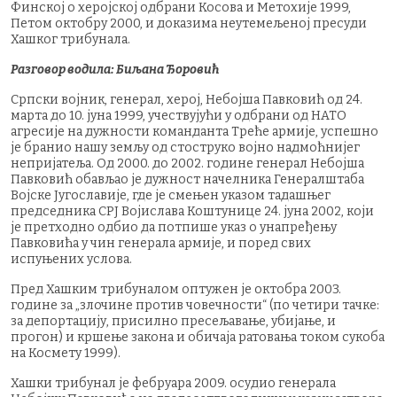
Финској о херојској одбрани Косова и Метохије 1999,
Петом октобру 2000, и доказима неутемељеној пресуди
Хашког трибунала.
Разговор водила: Биљана Ђоровић
Српски војник, генерал, херој, Небојша Павковић од 24.
марта до 10. јуна 1999, учествујући у одбрани од НАТО
агресије на дужности команданта Треће армије, успешно
је бранио нашу земљу од стоструко војно надмоћнијег
непријатеља. Од 2000. до 2002. године генерал Небојша
Павковић обављао је дужност начелника Генералштаба
Војске Југославије, где је смењен указом тадашњег
председника СРЈ Војислава Коштунице 24. јуна 2002, који
је претходно одбио да потпише указ о унапређењу
Павковића у чин генерала армије, и поред свих
испуњених услова.
Пред Хашким трибуналом оптужен је октобра 2003.
године за „злочине против човечности“ (по четири тачке:
за депортацију, присилно пресељавање, убијање, и
прогон) и кршење закона и обичаја ратовања током сукоба
на Космету 1999).
Хашки трибунал је фебруара 2009. осудио генерала