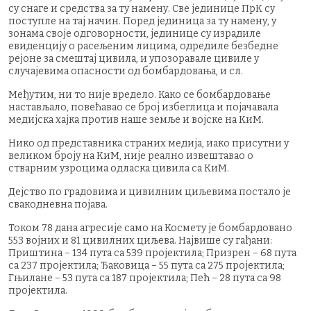
су снаге и средства за ту намену. Све јединице ПрК су
поступле на тај начин. Поред јединица за ту намену, у
зонама своје одговорности, јединице су израдиле
евиденцију о расељеним лицима, одредиле безбедне
рејоне за смештај цивила, и упозоравале цивиле у
случајевима опасности од бомбардовања, и сл.
Међутим, ни то није вредело. Како се бомбардовање
настављало, повећавао се број избеглица и појачавала
медијска хајка против наше земље и војске на КиМ.
Нико од представника страних медија, иако присутни у
великом броју на КиМ, није реално извештавао о
стварним узроцима одласка цивила са КиМ.
Дејство по градовима и цивилним циљевима постало је
свакодневна појава.
Током 78 дана агресије само на Космету је бомбардовано
553 војних и 81 цивилних циљева. Највише су гађани:
Приштина − 134 пута са 539 пројектила; Призрен − 68 пута
са 237 пројектила; Ђаковица − 55 пута са 275 пројектила;
Гњилане − 53 пута са 187 пројектила; Пећ − 28 пута са 98
пројектила.