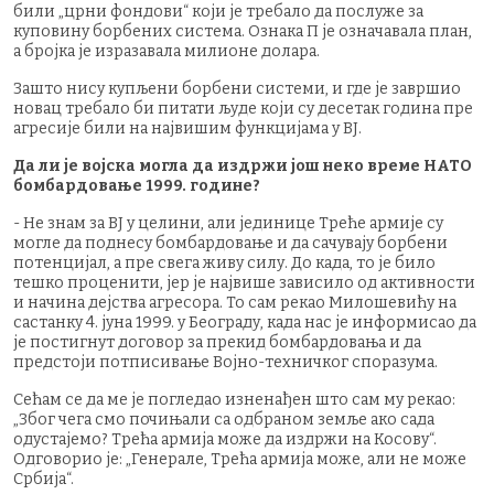
били „црни фондови“ који је требало да послуже за
куповину борбених система. Ознака П је означавала план,
а бројка је изразавала милионе долара.
Зашто нису купљени борбени системи, и где је завршио
новац требало би питати људе који су десетак година пре
агресије били на највишим функцијама у ВЈ.
Да ли је војска могла да издржи још неко време НАТО
бомбардовање 1999. године?
- Не знам за ВЈ у целини, али јединице Треће армије су
могле да поднесу бомбардовање и да сачувају борбени
потенцијал, а пре свега живу силу. До када, то је било
тешко проценити, јер је највише зависило од активности
и начина дејства агресора. То сам рекао Милошевићу на
састанку 4. јуна 1999. у Београду, када нас је информисао да
је постигнут договор за прекид бомбардовања и да
предстоји потписивање Војно-техничког споразума.
Сећам се да ме је погледао изненађен што сам му рекао:
„Због чега смо почињали са одбраном земље ако сада
одустајемо? Трећа армија може да издржи на Косову“.
Одговорио је: „Генерале, Трећа армија може, али не може
Србија“.