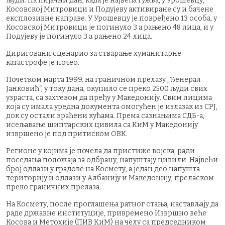
људи. На пијачни дан, када је највећа гужва, у Урошевцу,
Косовској Митровици и Подујеву активиране су и бачене
експлозивне направе. У Урошевцу је повређено 13 особа, у
Косовској Митровици је погинуло 3 а рањено 48 лица, и у
Подујеву је погинуло 3 а рањено 24 лица.
Дириговани сценарио за стварање хуманитарне
катастрофе је почео.
Почетком марта 1999. на граничном прелазу „Ђенерал
Јанковић“, у току дана, окупило се преко 2500 људи свих
узраста, са захтевом да пређу у Македонију. Свим лицима
која су имала уредна документа омогућен је излазак из СРЈ,
док су остали враћени кућама. Према сазнањима СДБ-а,
исељавање шиптарских цивила са КиМ у Македонију
извршено је под притиском ОВК.
Регионе у којима је почела да пристиже војска, ради
поседања положаја за одбрану, напуштају цивили. Највећи
број одлази у градове на Космету, а један део напушта
територију и одлази у Албанију и Македонију, преласком
преко граничних прелаза.
На Космету, после проглашења ратног стања, настављају да
раде државне институције, привремено Извршно веће
Косова и Метохије (ПИВ КиМ) на челу са председником