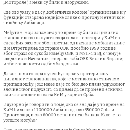
„Мотороле“, а неки су били и наоружани.
Све ово указује да су „избегличке колоне“ организоване и у
функцији стварања медијске слике о прогону и етничком
чишћењу Албанаца.
Међутим, моја запажања у то време су била да цивилно
становништво напушта своја села и територију КиМ из
следећих разлога: због претњи од насилне мобилизације
и малтретирања од стране ОВК, посебно 1998. године;
због страха од сукоба између ОВК, и МУП-а и ВЈ, о чему је
сведочио и Начелник генералштаба ОВК Бислим Зирапи;
и због опасности од бомбардовања.
Дакле, нема говора о учешћу војске у протеривању
цивилног становништва, које је мотивисано етничком
припадношћу. Још мање да је то био део плана удруженог
злочиначког подухвата, са циљем да се промени етничка
слика становништва на КиМ у корист Срба.
Илузорно је говорити о томе, ако се зна да је у то време на
КиМ било око 1.700.000 Алба-наца, око 350.000 Срба и
Црногораца, и око 80.000 осталих неалбанаца. Како је то
уопште могуће?