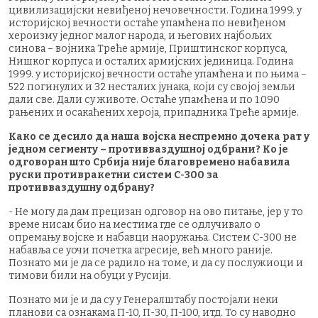
цивилизацијски невиђеној нечовечности. Година 1999. у
историјској вечности остаће упамћена по невиђеном
хероизму једног малог народа, и његових најбољих
синова − војника Треће армије, Приштинског корпуса,
Нишког корпуса и осталих армијских јединица. Година
1999. у историјској вечности остаће упамћена и по њима −
522 погинулих и 32 несталих јунака, који су својој земљи
дали све. Дали су животе. Остаће упамћена и по 1.090
рањених и осакаћених хероја, припадника Треће армије.
Како се десило да наша војска неспремно дочека рат у
једном сегменту – противваздушној одбрани? Ко је
одговоран што Србија није благовремено набавила
руски противракетни систем С-300 за
противваздушну одбрану?
- Не могу да дам прецизан одговор на ово питање, јер у то
време нисам био на местима где се одлучивало о
опремању војске и набавци наоружања. Систем С-300 не
набавља се уочи почетка агресије, већ много раније.
Познато ми је да се радило на томе, и да су послужиоци и
тимови били на обуци у Русији.
Познато ми је и да су у Генералштабу постојали неки
планови са ознакама П-10, П-30, П-100, итд. То су наводно