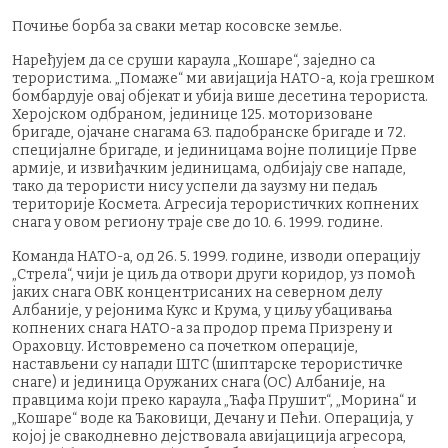
Почиње борба за сваки метар косовске земље.
Наређујем да се сруши караула „Кошаре“, заједно са
терористима. „Помаже“ ми авијација НАТО-а, која грешком
бомбардује овај објекат и убија више десетина терориста.
Херојском одбраном, јединице 125. моторизоване
бригаде, ојачане снагама 63. падобранскe бригадe и 72.
специјалнe бригадe, и јединицама војне полиције Прве
армије, и извиђачким јединицама, одбијају све нападе,
тако да терористи нису успели да заузму ни педаљ
територије Космета. Агресија терористичких копнених
снага у овом региону траје све до 10. 6. 1999. године.
Команда НАТО-а, од 26. 5. 1999. године, изводи операцију
„Стрела“, чији је циљ да отвори други коридор, уз помоћ
јаких снага ОВК концентрисаних на северном делу
Албаније, у рејонима Кукс и Крума, у циљу убацивања
копнених снага НАТО-а за продор према Призрену и
Ораховцу. Истовремено са почетком операције,
настављени су напади ШТС (шиптарске терористичке
снаге) и јединица Оружаних снага (ОС) Албаније, на
правцима који преко караула „Ћафа Прушит“, „Морина“ и
„Кошаре“ воде ка Ђаковици, Дечану и Пећи. Операција, у
којој је свакодневно дејствовала авијациција агресора,