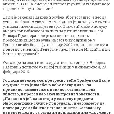
агресије НАТО-а, смењен и отпослат у хашки казамат? Ко је
наредио смену и због чега?
Да ли је генерал Павковић осуђен због тога што је веома
успешно бранио своју земљу? Колико је на одлуку о смени
утицала чињеница да је генерал Павковић одбио понуду
америчког амбасадора за питања ратних злочина Пјера
Ришара Проспера, који је као лични изасланик
председника Џорџа Буша, на састанку одржаном у
Генералштабу Војске Југославије 2002. године, више пута
поновио реченицу: „Генерале, предајте нам Младића, и Ви
ћете напредовати“?
Одговоре на ова и многа друга питања генерал Небојша
Павковић исписује у хашкој тамници у Килмакоском, 29.
фебруара 2016.
Господине генерале, претресно веће Трибунала Вас је
осудило, што је жалбено веће потврдило − за
присилно измештање цивилног становништва,
убиство, и прогон као злочин против човечности.
„Павковић је“, како стоји у сажетку предмета
Информативне службе Трибунала, „имао намеру да
протера део албанског становништва Косова и ту
намеру је делио са осталим припадницима удруженог