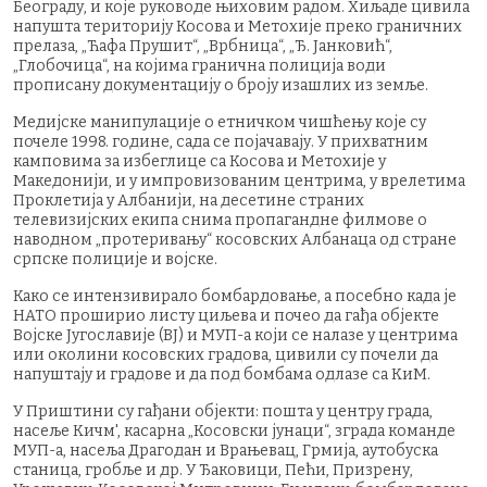
Београду, и које руководе њиховим радом. Хиљаде цивила
напушта територију Косова и Метохије преко граничних
прелаза, „Ћафа Прушит“, „Врбница“, „Ђ. Јанковић“,
„Глобочица“, на којима гранична полиција води
прописану документацију о броју изашлих из земље.
Медијске манипулације о етничком чишћењу које су
почеле 1998. године, сада се појачавају. У прихватним
камповима за избеглице са Косова и Метохије у
Македонији, и у импровизованим центрима, у врелетима
Проклетија у Албанији, на десетине страних
телевизијских екипа снима пропагандне филмове о
наводном „протеривању“ косовских Албанаца од стране
српске полиције и војске.
Како се интензивирало бомбардовање, а посебно када је
НАТО проширио листу циљева и почео да гађа објекте
Војске Југославије (ВЈ) и МУП-а који се налазе у центрима
или околини косовских градова, цивили су почели да
напуштају и градове и да под бомбама одлазе са КиМ.
У Приштини су гађани објекти: пошта у центру града,
насеље Кичм', касарна „Косовски јунаци“, зграда команде
МУП-а, насеља Драгодан и Врањевац, Грмија, аутобуска
станица, гробље и др. У Ђаковици, Пећи, Призрену,