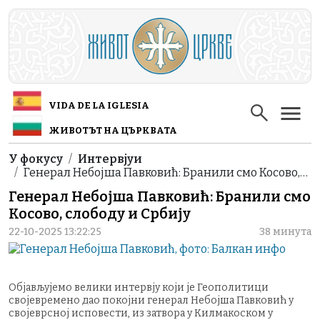
Skip to main content
VIDA DE LA IGLESIA
ЖИВОТЪТ НА ЦЪРКВАТА
Breadcrumb
У фокусу
Интервјуи
Генерал Небојша Павковић: Бранили смо Косово,…
Генерал Небојша Павковић: Бранили смо
Косово, слободу и Србију
22-10-2025 13:22:25
38 минута
Објављујемо велики интервју који је Геополитици
својевремено дао покојни генерал Небојша Павковић у
својеврсној исповести, из затвора у Килмакоском у