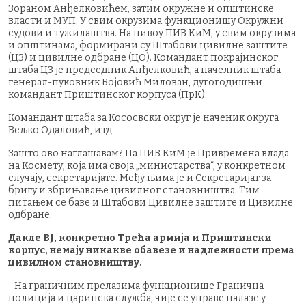
Зораном Анђелковићем, затим окружне и општинске
власти и МУП. У свим окрузима функционишу Окружни
судови и тужилаштва. На нивоу ПИВ КиМ, у свим окрузима
и општинама, формирани су Штабови цивилне заштите
(ЦЗ) и цивилне одбране (ЦО). Командант покрајинског
штаба ЦЗ је председник Анђелковић, а начелник штаба
генерал-пуковник Бојовић Милован, дугогодишњи
командант Приштинског корпуса (ПрК).
Командант штаба за Кососвски округ је наченик округа
Вељко Одаловић, итд.
Зашто ово наглашавам? Па ПИВ КиМ је Привремена влада
на Космету, која има своја „министарства“, у конкретном
случају, секретаријате. Међу њима је и Секретаријат за
бригу и збрињавање цивилног становништва. Тим
питањем се баве и Штабови Цивилне заштите и Цивилне
одбране.
Дакле ВЈ, конкретно Трећа армија и Приштински
корпус, немају никакве обавезе и надлежности према
цивилном становништву.
- На граничним прелазима функционише Гранична
полиција и царинска служба, чије се управе налазе у