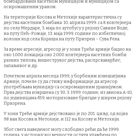
бомбардовани касетном муницијом и муницијом са
осиромашеним ураном.
На територији Косова и Метохије карактеристична су
дејства касетним бомбама: 10. априла 1999. са 8 контејнера
по селу Мердаре, 3. маја по аутобусу у рејону Савине Воде,
на путу Пећ−Рожаје, 13. маја 1999. године по избегличкој
колони код села Кориша на путу Призрен − Сува Река.
За време агресије, агресор је у зони Треће армије бацио на
око 1.000 локација око 2.000 контејнера касетних бомби
разних типова, вишеструког дејства, распрскавајућег,
запаљивог и др.
Почетком априла месеца 1999, у борбеним извешатјима
Армије, почеле су да стижу информације да агресор
употребљава муницију са осиромашеним уранијумом.
Прва дејства извршена су 30. 3. 1999. године, из авиона А-10,
по јединицама 459. моторизоване бригаде у ширем рејону
Призрена.
У зони Треће армије дејствовано је по 201. циљу, од којих
98 ван Косова и Метохије, и 112 на Косову и Метохији.
Због свега наведеног могу слободно рећи да ће 1999.
година, у историјској вечности остати упамћена по