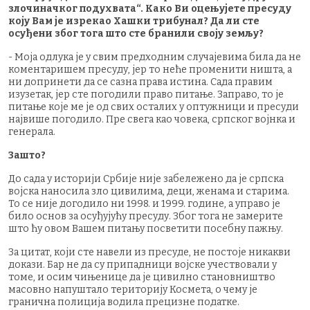
злочиначког подухвата“. Како Ви оцењујете пресуду
коју Вам је изрекао Хашки трибунал? Да ли сте
осуђени због тога што сте бранили своју земљу?
- Моја одлука је у свим предходним случајевима била да не
коментаришем пресуду, јер то неће променити ништа, а
ни допринети да се сазна права истина. Сада правим
изузетак, јер сте погодили право питање. Заправо, то је
питање које ме је од свих осталих у оптужници и пресуди
највише погодило. Пре свега као човека, српског војнка и
генерала.
Зашто?
До сада у историји Србије није забележено да је српска
војска наносила зло цивилима, деци, женама и старима.
То се није догодило ни 1998. и 1999. године, а управо је
било основ за осуђујућу пресуду. Због тога не замерите
што ћу овом Вашем питању посветити посебну пажњу.
За цитат, који сте навели из пресуде, не постоје никакви
докази. Бар не да су припадници војске учествовали у
томе, и осим чињенице да је цивилно становништво
масовно напуштало територију Космета, о чему је
гранична полиција водила прецизне податке.