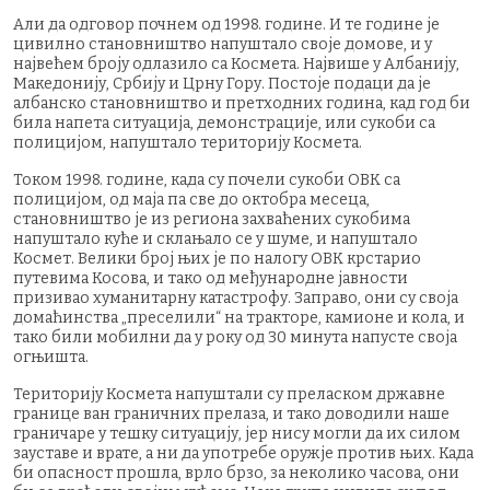
Али да одговор почнем од 1998. године. И те године је
цивилно становништво напуштало своје домове, и у
највећем броју одлазило са Космета. Највише у Албанију,
Македонију, Србију и Црну Гору. Постоје подаци да је
албанско становништво и претходних година, кад год би
била напета ситуација, демонстрације, или сукоби са
полицијом, напуштало територију Космета.
Током 1998. године, када су почели сукоби ОВК са
полицијом, од маја па све до октобра месеца,
становништво је из региона захваћених сукобима
напуштало куће и склањало се у шуме, и напуштало
Космет. Велики број њих је по налогу ОВК крстарио
путевима Косова, и тако од међународне јавности
призивао хуманитарну катастрофу. Заправо, они су своја
домаћинства „преселили“ на тракторе, камионе и кола, и
тако били мобилни да у року од 30 минута напусте своја
огњишта.
Територију Космета напуштали су преласком државне
границе ван граничних прелаза, и тако доводили наше
граничаре у тешку ситуацију, јер нису могли да их силом
зауставе и врате, а ни да употребе оружје против њих. Када
би опасност прошла, врло брзо, за неколико часова, они