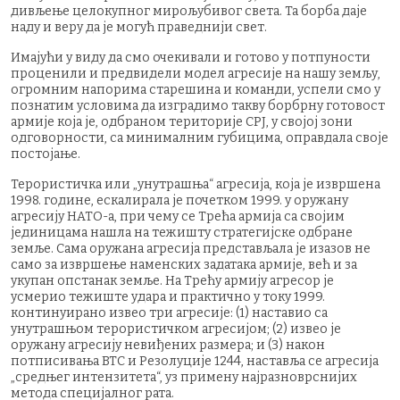
дивљење целокупног мирољубивог света. Та борба даје
наду и веру да је могућ праведнији свет.
Имајући у виду да смо очекивали и готово у потпуности
проценили и предвидели модел агресије на нашу земљу,
огромним напорима старешина и команди, успели смо у
познатим условима да изградимо такву борбрну готовост
армије која је, одбраном територије СРЈ, у својој зони
одговорности, са минималним губицима, оправдала своје
постојање.
Терористичка или „унутрашња“ агресија, која је извршена
1998. године, ескалирала је почетком 1999. у оружану
агресију НАТО-а, при чему се Трећа армија са својим
јединицама нашла на тежишту стратегијске одбране
земље. Сама оружана агресија представљала је изазов не
само за извршење наменских задатака армије, већ и за
укупан опстанак земље. На Трећy армијy агресор је
усмерио тежиште удара и практично у току 1999.
континуирано извео три агресије: (1) наставио са
унутрашњом терористичком агресијом; (2) извео је
оружану агресију невиђених размера; и (3) након
потписивања ВТС и Резолуције 1244, наставља се агресија
„средњег интензитета“, уз примену најразноврснијих
метода специјалног рата.