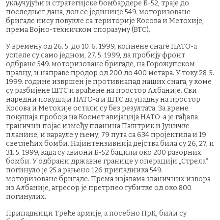
укључујући и стратегијске бомбардере Б-52, траје до
последњег дана, док се јединице 549. моторизоване
бригаде нису повукле са територије Косова и Метохије,
према Војно-техничком споразуму (ВТС).
У времену од 26. 5. до 10. 6. 1999, копнене снаге НАТО-а
успеле су само једном, 27. 5. 1999, да пробију фронт
одбране 549. моторизоване бригаде, на Горожупском
правцу, и направе продор од 200 до 400 метара. У току 28. 5.
1999. године извршен је противнапад наших снага, у коме
су разбијене ШТС и враћене на простор Албаније. Сви
наредни покушаји НАТО-а и ШТС да упадну на простор
Косова и Метохије остали су без резултата. За време
покушаја пробоја на Космет авијација НАТО-а је гађала
гранични појас између планина Паштрик и Јуничке
планине, и карауле у њему, 79 пута са 634 пројектила и 19
светлећих бомби. Најинтензивнија дејства била су 26, 27, и
31. 5. 1999, када су авиони Б-52 бацили око 200 разорних
бомби. У одбрани државне границе y операцији „Стрела“
погинуло је 25 а рањено 126 припадника 549.
моторизоване бригаде. Према изјавама званичних извора
из Албаније, агресор је претрпео губитке од око 800
погинулих.
Припадници Треће армије, а посебно ПрК, били су