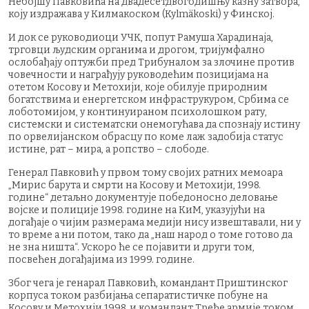
Небојшу Павковића на двадесетдвогодишњу казну затвора,
коју издражава у Килмакоском (Kylmäkoski) у Финској.
И док се руководиоци УЧК, попут Рамуша Харадинаја,
трговци људским органима и дрогом, тријумфално
ослобађају оптужби пред Трибуналом за злочине против
човечности и награђују руководећим позицијама на
отетом Косову и Метохији, које обилује природним
богатствима и енергетском инфраструкуром, Србима се
лоботомијом, у континуираном психолошком рату,
системски и систематски онемогућава да спознају истину
по орвелијанском обрасцу по коме лаж задобија статус
истине, рат – мира, а ропство – слободе.
Генерал Павковић у првом тому својих ратних мемоара
„Мирис барута и смрти на Косову и Метохији, 1998.
године“ детаљно документује победоносно деловање
војске и полиције 1998. године на КиМ, указујући на
догађаје о чијим размерама медији нису извештавали, ни у
то време а ни потом, тако да „наш народ о томе готово да
не зна ништа“. Ускоро ће се појавити и други том,
посвећен догађајима из 1999. године.
Због чега је генарал Павковић, командант Приштинског
корпуса током разбијања сепаратистичке побуне на
Косову и Метохији 1998, и командант Треће армије током