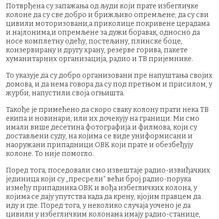
Потврђена су запажања од људи који прате избегличке
колоне да су све добро и брижљиво опремљене; да су сви
цивили моторизовани,а приколице покривене церадама
и најлонима,и опремљене за дужи боравак, односно да
носе комплетну одећу, постељину, плинске боце,
конзервирану и другу храну, резерве горива, пакете
хуманитарних организација, радио и ТВ пријемнике.
То указује да су добро организовани пре напуштања својих
домова, и да нема говора да су под претњом и присилом, у
журби, напустили своја огњишта.
Такође је примећено да скоро сваку колону прати нека ТВ
екипа и новинари, или их дочекују на граници. Ми смо
имали више десетина фотографија и филмова, који су
достављени суду, на којима се виде униформисани и
наоружани припадници ОВК који прате и обезбеђују
колоне. То није помогло.
Поред тога, поседовали смо извештаје радио-извиђачких
јединица који су „пресрели“ већи број радио-порука
између припадника ОВК и вођа избегличких колона, у
којима се дају упутства када да крену, кјојим правцем да
иду и где. Поред тога, у неколико случаја уочено је да
цивили у избегличким колонама имају радио-станице,