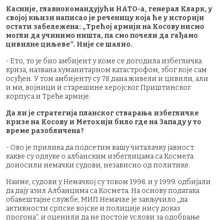
Касније, главнокомандујући НАТО-а, генерал Кларк, у
својој књизи написао је реченицу која ће у историји
остати забележена: „Трећој армији на Косову нисмо
могли да учинимо ништа, па смо почели да гађамо
цивилне циљеве“. Није се шалио.
- Ето, то је био амбијент у коме се догодила избегличка
криза, названа хуманитарном катастрофом, због које сам
осуђен. У том амбијенту су 78 дана живели и цивили, али
и ми, војници и старешине херојског Приштинског
корпуса и Треће армије.
Да ли је стратегија планског стварања избегличке
кризе на Косову и Метохији било где на Западу у то
време разобличена?
- Ово је прилика да подсетим вашу читалачку јавност
какве су одлуке о албанским избеглицама са Космета
доносили немачки судови, независно од политике.
Наиме, судови у Немачкој су током 1998. и у 1999. одбијали
да дају азил Албанцима са Космета. На основу података
обавештајне службе, МИП Немачке је закључило „да
активности српске војске и полиције нису доказ
прогона“, и оценили да не постоје услови за одобрање