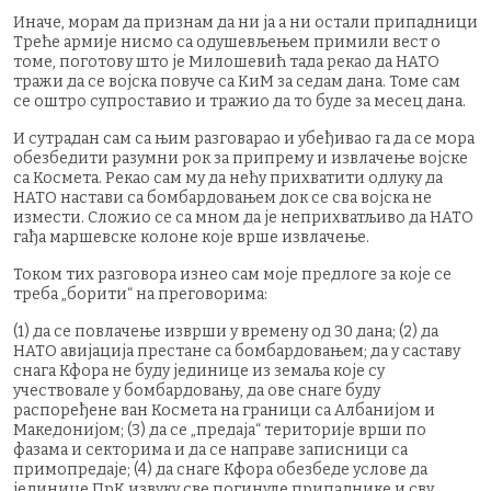
Иначе, морам да признам да ни ја а ни остали припадници
Треће армије нисмо са одушевљењем примили вест о
томе, поготову што је Милошевић тада рекао да НАТО
тражи да се војска повуче са КиМ за седам дана. Томе сам
се оштро супроставио и тражио да то буде за месец дана.
И сутрадан сам са њим разговарао и убеђивао га да се мора
обезбедити разумни рок за припрему и извлачење војске
са Космета. Рекао сам му да нећу прихватити одлуку да
НАТО настави са бомбардовањем док се сва војска не
измести. Сложио се са мном да је неприхватљиво да НАТО
гађа маршевске колоне које врше извлачење.
Током тих разговора изнео сам моје предлоге за које се
треба „борити“ на преговорима:
(1) да се повлачење изврши у времену од 30 дана; (2) да
НАТО авијација престане са бомбардовањем; да у саставу
снага Кфора не буду јединице из земаља које су
учествовале у бомбардовању, да ове снаге буду
распоређене ван Космета на граници са Албанијом и
Македонијом; (3) да се „предаја“ територије врши по
фазама и секторима и да се направе записници са
примопредаје; (4) да снаге Кфора обезбеде услове да
јединице ПрК извуку све погинуле припаднике и сву