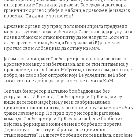
интервенције Граничне управе из Београда и договора
граничних органа Србије и Албаније дозвољен је излазак
из земље. Па да ли је то прогон?
Државни органи су у првој половини априла предузели
мере да зауставе талас избеглица. Савезна влада је упутила
позив албанском становништву да не напушта Космет и
да се врати својим кућама, а Генералштаб ВЈ је послао
Проглас свим Албанцима да остану на КиМ.
Ја сам као командант Треће армије редовно извештавао
Врховну команду о избеглицама, али се тим питањима, у
прво време, нисам бавио. Међутим, схватио сам да то није
добро, не само због оптужби које ће уследити, већ због
тога што није добро да војска остане сама на КиМ.
Тек тада би агресор наставио бомбардовање без
устручавања. И Команда Треће армије и ПрК издали су
више десетина наређења у вези са збрињавањем
цивилног становништва, заштитом и пружањем помоћи у
храни лечењу и др. По први пут у историји ратовања,
команде Треће армије и ПрК су за извођење борбених
дејстава формирале нови елемент борбеног поретка:
„Јединицу за заштиту и збрињавање цивилног
становништва“. На штету борбених потенцијала, одвојене