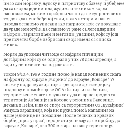
имао сам моралну, људску и патриотску обавезу, и убеђење
да са својом јединицом, људима и техником којом
располажем, можемо храбро и часно да се супроставимо
тој до сада непобеђеној сили, и да у историји нашег
народа останемо уписани као патриоте које су покушале
да ураде немогуће. Да станемо уз раме са легендарним
мајором Гавриловићем и његовим јунацима, који су још
пре почетка борбе избрисали своја имена са списка
живих.
Морам да упознам читаоце са најдраматичнијим
догађајима који су се одиграли у тих 78 дана агресије, а
који су непознати нашој јавности.
Током 9/10. 4. 1999. године почео је напад копнених снага
на фронту од карауле „Морина“ до карауле „Кошаре“. Уз
снажну подршку авијације агресора и артиљеријску
подршку и помоћ војске ОС Албаније и плаћеника,
терористичке снаге покушале су да изврше продор са
територије Албаније на Косово у рејонима Ђаковице,
Дечана и Пећи, и да се споје са терористима ОЗ „Дукађини“
Рамуша Харадинаја, која им пружа помоћ нападима на
наше јединице из позадине. После тешких и крвавих
борби, „прса у прса“, терористи успевају да се пробију до
карауле „Кошаре“, око 300 метара на нашу територију.