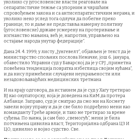
уколико су југословенске власти реаговале на
сепаратистичке тежње са упорним и чвршћим
спровођењем закона и са антисепаратистичким мерама, и
уколико неко услед тога одлучи да побегне преко
границе, то и даље не представља намерну политику
(југословенске) државе усмерену на протеривање и
изгнанство мањина, већ је, напротив, управљено на
остајање народа унутар федерације“.
Дана 24. 4. 1999, у листу „Јунгевелт“, објављен је текст да је
министарство спољних послова Немачке, још 6. јануара,
обавестило Управни суд у Баварској да је у СРЈ „приметна
повећена тенденција повратка избеглица својим кућама“,
и да нису примећени случајеви неухрањености или
незадовољавајућих медицинских третмана
И на крају одговора, да истакнем да је суд у Хагу третирао
ВЈ као окупаторску, која је доведена на КиМ да протера
Албанце. Заправо, суд је сматрао да смо ми на Космету
завели војну управу и да је све било подређено мени као
команданту Треће армије, и тако ме третирао за време
суђења. По њима, ја сам био „свемогућ“, мени је била
потчињена цивилна власт, Територијална одбрана ЦЗ И
ЦО, цивилно и војно судство. Све.