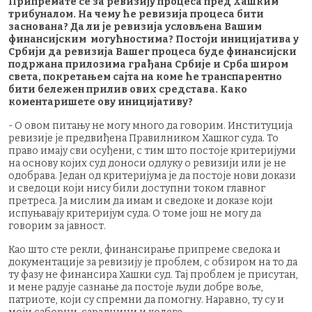
Припремате се за ревизију процеса пред Хашким
трибуналом. На чему ће ревизија процеса бити
заснована? Да ли је ревизија условљена Вашим
финансијским могућностима? Постоји иницијатива у
Србији да ревизија Вашег процеса буде финансијски
подржана прилозима грађана Србије и Срба широм
света, покретањем сајта на коме ће транспарентно
бити бележен прилив ових средстава. Како
коментаришете ову иницијативу?
- О овом питању не могу много да говорим. Институција
ревизије је предвиђена Правилником Хашког суда. То
право имају сви осуђени, с тим што постоје критеријуми
на основу којих суд доноси одлуку о ревизији или је не
одобрава. Један од критеријума је да постоје нови докази
и сведоци који нису били доступни током главног
претреса. Ја мислим да имам и сведоке и доказе који
испуњавају критеријум суда. О томе још не могу да
говорим за јавност.
Као што сте рекли, финансирање припреме сведока и
документације за ревизију је проблем, с обзиром на то да
ту фазу не финансира Хашки суд. Тај проблем је присутан,
и мене радује сазнање да постоје људи добре воље,
патриоте, који су спремни да помогну. Наравно, ту су и