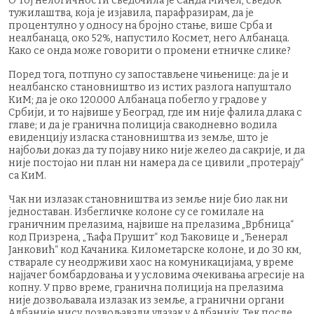
О тој нелогичности сведочила је Санда Мичел, сведок
тужилаштва, која је изјавила, парафразирам, да је
процентулно у односу на бројно стање, више Срба и
неалбанаца, око 52%, напустило Космет, него Албанаца.
Како се онда може говорити о промени етничке слике?
Поред тога, потпуно су запостављене чињенице: да је и
неалбанско становништво из истих разлога напуштало
КиМ; да је око 120.000 Албанаца побегло у градове у
Србији, и то највише у Београд, где им није фалила длака с
главе; и да је гранична полиција свакодневно водила
евиденцију изласка становништва из земље, што је
најбољи доказ да ту појаву нико није желео да сакрије, и да
није постојао ни план ни намера да се цивили „протерају“
са КиМ.
Чак ни излазак становништва из земље није био лак ни
једноставан. Избегличке колоне су се гомилале на
граничним прелазима, највише на прелазима „Врбница“
код Призрена, „Ћафа Прушит“ код Ђаковице и „Ђенерал
Јанковић“ код Качаника. Километарске колоне, и до 30 км,
стварале су неодрживи хаос на комуникацијама, у време
најјачег бомбардовања и у условима очекивања агресије на
копну. У прво време, гранична полиција на прелазима
није дозвољавала излазак из земље, а гранични органи
Албаније нису дозвољавали улазак у Албанију. Тек после