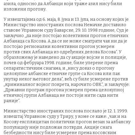
азила, односно да Албанци који траже азил нису били
изложени прогону.
У извештајима од 6. маја, 8. јуна и 13. јула, на основу којих је
Министарство иностраних послова Немачке доставило
ставове Управном суду Баварске, 29. 10. 1998 године, Суд је
закључио „да није постојао колективни прогон етничких
Албанаца са Косова. А да се не може сматрати чак ни да је
постојао регионални колективни прогон усмерен
против свих Албанаца из одређених делова Косова“. У
образложењу је наведено да су акције војске и полиције,
почев од фебруара 1998. године, биле уперене према
сепаратистичким снагама, и „нису доказ о прогону
целокупне албанске етничке групе са Косова или пак
унутар неког његовог дела“, већ су биле усмерене против
„криминалног војног покрета, нарочито ОВК“, и закључује:
„Државни програм прогона усмерен према целокупној
етничкој групи Албанаца не постоји нити сада нити
раније“.
Министарство иностраних послова послало је 12. 1. 1999.
извештај Управном суду у Триру, у коме се каже: „чак и на
Косову експлицитан политички прогон везан за албанску
популацију није подложан потврди. Акције снага
безбедности нису биле усмерене према косовским