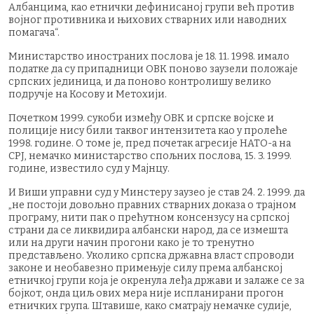
Албанцима, као етнички дефинисаној групи већ против
војног противника и њихових стварних или наводних
помагача“.
Министарство иностраних послова је 18. 11. 1998. имало
податке да су припадници ОВК поново заузели положаје
српских јединица, и да поново контролишу велико
подручје на Косову и Метохији.
Почетком 1999. сукоби између ОВК и српске војске и
полиције нису били таквог интензитета као у пролеће
1998. године. О томе је, пред почетак агресије НАТО-а на
СРЈ, немачко министарство спољних послова, 15. 3. 1999.
године, известило суд у Мајнцу.
И Виши управни суд у Минстеру заузео је став 24. 2. 1999. да
„не постоји довољно правних стварних доказа о трајном
програму, нити пак о прећутном консензусу на српској
страни да се ликвидира албански народ, да се измешта
или на други начин прогони како је то тренутно
представљено. Уколико српска државна власт спроводи
законе и необавезно примењује силу према албанској
етничкој групи која је окренула леђа држави и залаже се за
бојкот, онда циљ ових мера није испланирани прогон
етничких група. Штавише, како сматрају немачке судије,