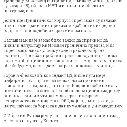
Урошевцу, Косовској Митровици, Гњилану, бомбардоване
су касарне ВЈ, објекти МУП-а и цивилни објекти у
центрима, итд.
Јединице Приштинског корпуса спречавале су излазак
цивила ван граничних прелаза, и враћали их из рејона
одбране, спроводећи их кроз минска поља.
Наглашавам да је за нас било важно да спречимо да
цивили напуштају КиМ изван граничних прелаза, и да
спречавамо њихов улазак у зоне и рејоне одбране
јединица. Посебан проблем представљају минска поља,
која смо због цивилног становништва морали додатно да
обезбеђујемо, што је демаскирало положаје јединица.
Зоран Анђелковић, командант ЦЗ, више пута ме је
информисао да прати сва дешавања са цивилним
становништвом, али да ни он ни Извршно веће не могу
постићи никакав договор са албанским цивилима, јер су
они под великим утицајем лидера шиптарског
сепаратистичког покрета и ОВК, који од њих траже да
напуштају места боравка и да иду у Албанију и Македонију.
И Ибрахим Ругова је упутио јавни позив становницима да
масовно напуштају Космет.