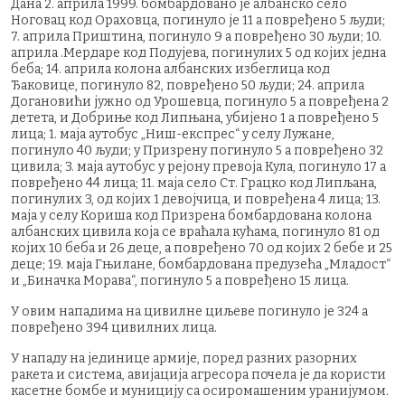
Дана 2. априла 1999. бомбардовано је албанско село
Ноговац код Ораховца, погинуло је 11 а повређено 5 људи;
7. априла Приштина, погинуло 9 а повређено 30 људи; 10.
априла .Мердаре код Подујева, погинулих 5 од којих једна
беба; 14. априла колона албанских избеглица код
Ђаковице, погинуло 82, повређено 50 људи; 24. априла
Догановићи јужно од Урошевца, погинуло 5 а повређена 2
детета, и Добриње код Липњана, убијено 1 а повређено 5
лица; 1. маја аутобус „Ниш-експрес“ у селу Лужане,
погинуло 40 људи; у Призрену погинуло 5 а повређено 32
цивила; 3. маја аутобус у рејону превоја Кула, погинуло 17 а
повређено 44 лица; 11. маја село Ст. Грацко код Липљана,
погинулих 3, од којих 1 девојчица, и повређена 4 лица; 13.
маја у селу Кориша код Призрена бомбардована колона
албанских цивила која се враћала кућама, погинуло 81 од
којих 10 беба и 26 деце, а повређено 70 од којих 2 бебе и 25
деце; 19. маја Гњилане, бомбардована предузећа „Младост“
и „Биначка Морава“, погинуло 5 а повређено 15 лица.
У овим нападима на цивилне циљеве погинуло је 324 а
повређено 394 цивилних лица.
У нападу на јединице армије, поред разних разорних
ракета и система, авијација агресора почела је да користи
касетне бомбе и муницију са осиромашеним уранијумом.