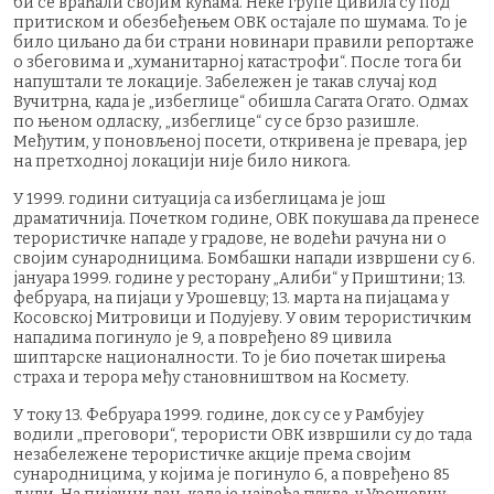
би се враћали својим кућама. Неке групе цивила су под
притиском и обезбеђењем ОВК остајале по шумама. То је
било циљано да би страни новинари правили репортаже
о збеговима и „хуманитарној катастрофи“. После тога би
напуштали те локације. Забележен је такав случај код
Вучитрна, када је „избеглице“ обишла Сагата Огато. Одмах
по њеном одласку, „избеглице“ су се брзо разишле.
Међутим, у поновљеној посети, откривена је превара, јер
на претходној локацији није било никога.
У 1999. години ситуација са избеглицама је још
драматичнија. Почетком године, ОВК покушава да пренесе
терористичке нападе у градове, не водећи рачуна ни о
својим сународницима. Бомбашки напади извршени су 6.
јануара 1999. године у ресторану „Алиби“ у Приштини; 13.
фебруара, на пијаци у Урошевцу; 13. марта на пијацама у
Косовској Митровици и Подујеву. У овим терористичким
нападима погинуло је 9, а повређено 89 цивила
шиптарске националности. То је био почетак ширења
страха и терора међу становништвом на Космету.
У току 13. Фебруара 1999. године, док су се у Рамбујеу
водили „преговори“, терористи ОВК извршили су до тада
незабележене терористичке акције према својим
сународницима, у којима је погинуло 6, а повређено 85