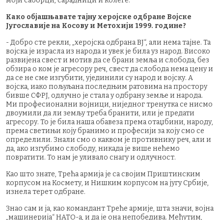
моји саборци, сарадници и колеге.
Како објашњавате тајну херојске одбране Војске
Југославије на Косову и Метохији 1999. године?
- Добро сте рекли, „херојска одбрана ВЈ“, али нема тајне. Та
војска је израсла из народа и увек је била уз народ. Високо
развијена свест и мотив да се брани земља и слобода, без
обзира о ком је агресору реч, свест да слобода нема цену и
да се не сме изгубити, ујединили су народ и војску. А
војска, иако пољуљана последњим ратовима на простору
бивше СФРЈ, одлучно је стала у одбрану земље и народа.
Ми професионални војници, ниједног тренутка се нисмо
двоумили да ли земљу треба бранити, или је предати
агресору. То је била наша обавеза према отаџбини, народу,
према светињи коју бранимо и професији за коју смо се
определили. Знали смо о каквом је противнику реч, али и
да, ако изгубимо слободу, никада је више нећемо
повратити. То нам је уливало снагу и одлучност.
Као што знате, Трећа армија је са својим Приштинским
корпусом на Космету, и Нишким корпусом на југу Србије,
изнела терет одбране.
Знао сам и ја, као командант Треће армије, шта значи, војна
„машинерија“ НАТО-а, и да је она непобедива. Међутим,