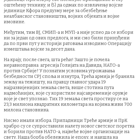
оштећену технику; и (5) да одмах по извлачењу војске
јединице Кфора предузму мере за обезбеђење
неалбанског становништва, војних објеката и војне
имовине.
Међутим, тим ВЈ, СМИП-а и МУП-а није успео да се избори
ни за један од ових предлога, и ми смо били принуђени
да по први пут у историји ратовања изводимо Операцију
измештања војске за десет дана.
На крају, после свега, шта рећи! Зашто је почела
неравноправна агресија Голијата на Давида, НАТО-а
против Србије? У познатим условима угрожавања
безбедности СРЈ споља и изнутра, Трећа армија је бранила
земљу на тежишту, на правцу главног удара 19
најразвијенијих земаља света, више стотина пута
надмоћнијих, које су користиле најсавременије оружје
које је свет упознао. Тих 19 земаља света простиру се на
23,3 милиона квадратних километара на којима живи 700
милона становника.
Нисмо имали избора. Припадници Треће армије и ПрК
храбро су се супроставили налету новог светског поретка
и борили против НАТО-а, највеће војне организације на
свету. Наша борба обележила је епоху, и наишла на