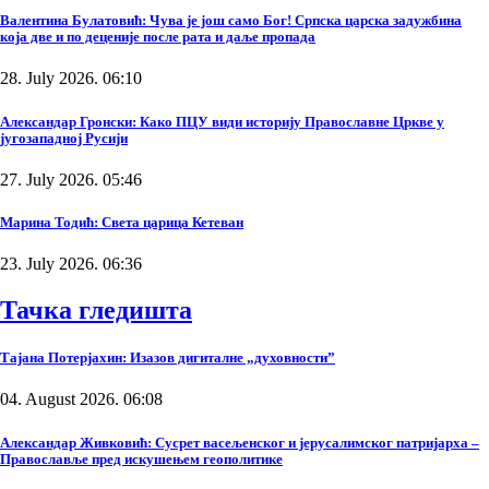
Валентина Булатовић: Чува је још само Бог! Српска царска задужбина
која две и по деценије после рата и даље пропада
28. July 2026. 06:10
Александар Гронски: Како ПЦУ види историју Православне Цркве у
југозападној Русији
27. July 2026. 05:46
Марина Тодић: Света царица Кетеван
23. July 2026. 06:36
Тачка гледишта
Тајана Потерјахин: Изазов дигиталне „духовности”
04. August 2026. 06:08
Александар Живковић: Сусрет васељенског и јерусалимског патријарха –
Православље пред искушењем геополитике