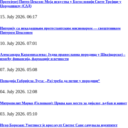
Протојереј Питер Џексон: Моја искуства у Богословији Свете Тројице у
Џорданвилу (САД)
15. July 2026. 06:17
Интервју са некадашњим протестантским мисионаром — свештеником
Питером Џексоном
10. July 2026. 07:01
Александра Карамихалева: Једна православна породица у Швајцарској –
између финансија, фармације и вечности
07. July 2026. 05:08
Попадија Габријела Луга: „Рај треба да почне у породици“
04. July 2026. 12:08
Митрополит Марко (Головков): Црква као место за дијалог, љубав и живот
03. July 2026. 05:10
Игор Борозан: Уметност је кроз култ Светог Саве сачувала идентитет