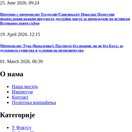
25. June 2026. 09:24
Интервю с митрополит Теодосий (Снигирьов): Няколко Поместни
православни църкви предлагат достойно място за провеждане на истински
Всеправославен събор
19. April 2026. 12:15
Митрополит Лука (Коваленко): Паството без покрив, но не без Бога: за
духовното единство в условия на потисничество
01. March 2026. 06:39
О нама
Наша мисија
Импресум
Контакт
Политика коришћења
Категорије
У Фокусу