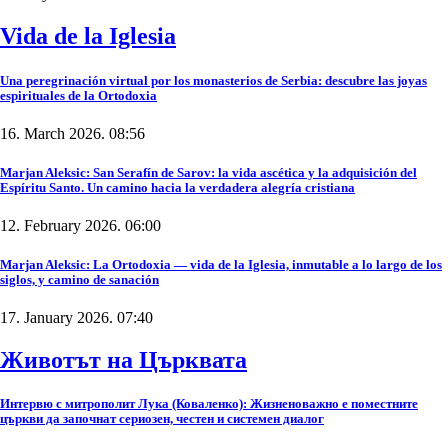
Vida de la Iglesia
Una peregrinación virtual por los monasterios de Serbia: descubre las joyas
espirituales de la Ortodoxia
16. March 2026. 08:56
Marjan Aleksic: San Serafín de Sarov: la vida ascética y la adquisición del
Espíritu Santo. Un camino hacia la verdadera alegría cristiana
12. February 2026. 06:00
Marjan Aleksic: La Ortodoxia — vida de la Iglesia, inmutable a lo largo de los
siglos, y camino de sanación
17. January 2026. 07:40
Животът на Църквата
Интервю с митрополит Лука (Коваленко): Жизненоважно е поместните
църкви да започнат сериозен, честен и системен диалог