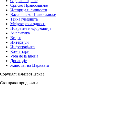
Одбрана Цркве
Српско Православље
Историја и личности
Васељенско Православље
Тачка гледишта
Међуверски односи
Повратне информације
Аналитика
Видео
Интервјуи
Инфографика
Коментари
Vida de la Iglesia
Донације
Животът на Църквата
Copyright ©Живот Цркве
Сва права придржана.