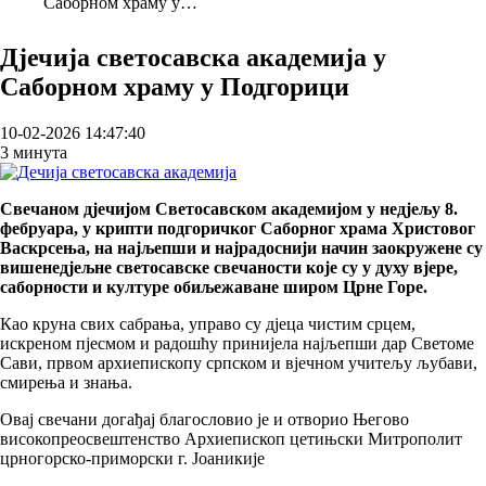
Саборном храму у…
Breadcrumb
Дјечија светосавска академија у
Саборном храму у Подгорици
10-02-2026 14:47:40
3 минута
Свечаном дјечијом Светосавском академијом у недјељу 8.
фебруара, у крипти подгоричког Саборног храма Христовог
Васкрсења, на најљепши и најрадоснији начин заокружене су
вишенедјељне светосавске свечаности које су у духу вјере,
саборности и културе обиљежаване широм Црне Горе.
Као круна свих сабрања, управо су дјеца чистим срцем,
искреном пјесмом и радошћу принијела најљепши дар Светоме
Сави, првом архиепископу српском и вјечном учитељу љубави,
смирења и знања.
Овај свечани догађај благословио је и отворио Његово
високопреосвештенство Архиепископ цетињски Митрополит
црногорско-приморски г. Јоаникије