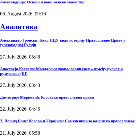
Александрија: Основан нови женски манастир
06. August 2026. 09:16
Аналитика
Александар Гронски: Како ПЦУ види историју Православне Цркве у
југозападној Русији
27. July 2026. 05:46
Анастасја Коскело: Молдавски православни свет – између руског и
румунског (III)
27. July 2026. 03:43
Димитрије Марковић: Косовска православна црква
22. July 2026. 04:45
Х. Дејвид Солс: Косово и Украјина: Самученици за канонско православље
21. July 2026. 05:58