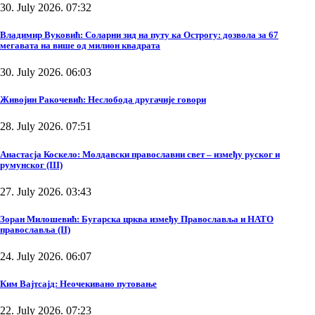
30. July 2026. 07:32
Владимир Вуковић: Соларни зид на путу ка Острогу: дозвола за 67
мегавата на више од милион квадрата
30. July 2026. 06:03
Живојин Ракочевић: Неслобода другачије говори
28. July 2026. 07:51
Анастасја Коскело: Молдавски православни свет – између руског и
румунског (III)
27. July 2026. 03:43
Зоран Милошевић: Бугарска црква између Православља и НАТО
православља (II)
24. July 2026. 06:07
Ким Вајтсајд: Неочекивано путовање
22. July 2026. 07:23