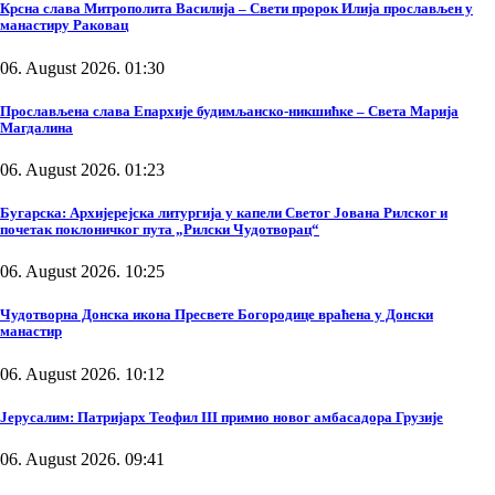
Крсна слава Митрополита Василија – Свети пророк Илија прослављен у
манастиру Раковац
06. August 2026. 01:30
Прослављена слава Епархије будимљанско-никшићке – Света Марија
Магдалина
06. August 2026. 01:23
Бугарска: Архијерејска литургија у капели Светог Јована Рилског и
почетак поклоничког пута „Рилски Чудотворац“
06. August 2026. 10:25
Чудотворна Донска икона Пресвете Богородице враћена у Донски
манастир
06. August 2026. 10:12
Јерусалим: Патријарх Теофил III примио новог амбасадора Грузије
06. August 2026. 09:41