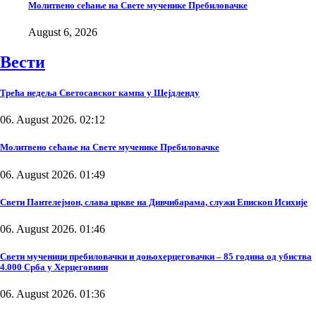
Молитвено сећање на Свете мученике Пребиловачке
August 6, 2026
Вести
Трећа недеља Светосавског кампа у Шејдленду
06. August 2026. 02:12
Молитвено сећање на Свете мученике Пребиловачке
06. August 2026. 01:49
Свети Пантелејмон, слава цркве на Дивчибарама, служи Епископ Исихије
06. August 2026. 01:46
Свети мученици пребиловачки и доњохерцеговачки – 85 година од убиства
4.000 Срба у Херцеговини
06. August 2026. 01:36