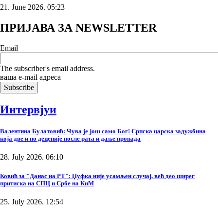
21. June 2026. 05:23
ПРИЈАВА ЗА NEWSLETTER
Email
The subscriber's email address.
ваша е-mail адреса
Интервјуи
Валентина Булатовић: Чува је још само Бог! Српска царска задужбина
која две и по деценије после рата и даље пропада
28. July 2026. 06:10
Ковић за "Данас на РТ": Џуфка није усамљен случај, већ део ширег
притиска на СПЦ и Србе на КиМ
25. July 2026. 12:54