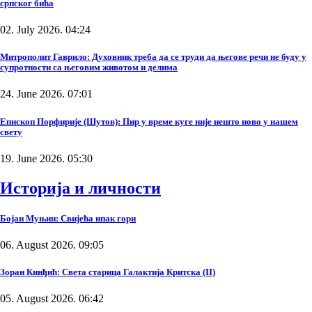
српског бића
02. July 2026. 04:24
Митрополит Гаврило: Духовник треба да се труди да његове речи не буду у
супротности са његовим животом и делима
24. June 2026. 07:01
Епископ Порфирије (Шутов): Пир у време куге није нешто ново у нашем
свету
19. June 2026. 05:30
Историја и личности
Бојан Муњин: Свијећа ипак гори
06. August 2026. 09:05
Зоран Кинђић: Света старица Галактија Критска (II)
05. August 2026. 06:42