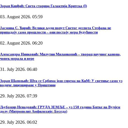
Зоран Кинђић: Света старица Галактија Критска (I)
03. August 2026. 05:59
Јасмина С. Ћирић: Велики људи попут Светог деспота Стефана не
припадају само прошлости – они постају мера будућности
02. August 2026. 06:20
Александра Нинковић: Милутин Миланковић – творац научног канона,
човек морала и вере
31. July 2026. 06:40
Зоран Шапоњић: Шта се Србима још спрема на КиМ: У светиње само уз
водиче лиценциране у Приштини
29. July 2026. 07:39
Љубомир Ненадовић: ГРУДА ЗЕМЉЕ – уз 150 година Битке на Вучјем
долу (Митрополит Амфилохије: Беседа)
29. July 2026. 06:02