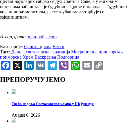
пјесми најмлађих сабрао се дух Светога Саве, а у њиховим
осмјесима заблистала је будућност Цркве и народа — будућност
која почиње молитвом, расте љубављу и утврђује се
заједништвом.
Извор, фото
:
mitropolija.com
Категорије:
Српска црква
Вести
Тагс:
Дечија светосавска академија
Митрополија црногорско-
приморска
Храм Васкрсења
Подгорица
Facebook
X
LinkedIn
VK
Telegram
Viber
WhatsApp
Email
Copy
Link
ПРЕПОРУЧУЈЕМО
Трећа недеља Светосавског кампа у Шејдленду
August 6, 2026