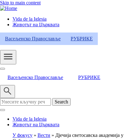
Skip to main content
Vida de la Iglesia
Животът на Църквата
Header
Category
Васељенско Православље
РУБРИКЕ
Menu
Васељенско Православље
РУБРИКЕ
Search
Vida de la Iglesia
Животът на Църквата
У фокусу
Вести
Дјечија светосавска академија у