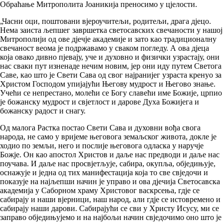
Обраћање Митрополита Јоаникија преносимо у цјелости.
„Часни оци, поштовани вјероучитељи, родитељи, драга дјецо.
Нема заиста љепшег завршетка светосавских свечаности у нашој
Митрополији од ове дјечје академије и зато као традиционалну
свечаност веома је подржавамо у сваком погледу. А ова дјеца
која овако дивно пјевају, уче и духовно и физички узрастају, они
нас сваки пут изненаде нечим новим, јер они иду путем Светога
Саве, као што је Свети Сава од свог најранијег узраста кренуо за
Христом Господом упијајући Његову мудрост и Његово знање.
Учећи се непрестано, молећи се Богу славећи име Божије, црпио
је божанску мудрост и свјетлост и дарове Духа Божијега и
божанску радост и снагу.
Од малога Растка постао Свети Сава и духовни вођа свога
народа, не само у вријеме његовога земаљског живота, докле је
ходио по земљи, него и послије његовога одласка у наручје
Божје. Он као апостол Христов и даље нас предводи и даље нас
поучава. И даље нас просвјетљује, сабира, окупља, обједињује,
оснажује и једна од тих манифестација која то све свједочи и
показује на најљепши начин је управо и ова дјечија Светосавска
академија у Саборном храму Христовог васкрсења, гдје се
сабирају и наши вјерници, наш народ, али гдје се истовремено и
сабирају наши дарови. Сабирајући се сви у Христу Исусу, ми се
заправо обједињујемо и на најбољи начин свједочимо оно што је