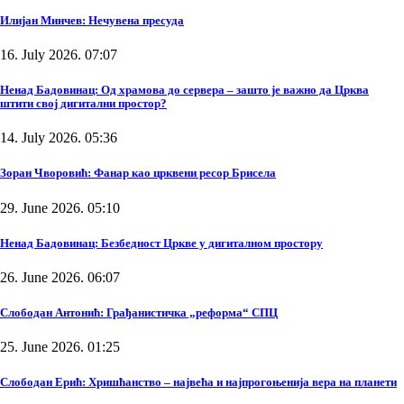
Илијан Минчев: Нечувена пресуда
16. July 2026. 07:07
Ненад Бадовинац: Од храмова до сервера – зашто је важно да Црква
штити свој дигитални простор?
14. July 2026. 05:36
Зоран Чворовић: Фанар као црквени ресор Брисела
29. June 2026. 05:10
Ненад Бадовинац: Безбедност Цркве у дигиталном простору
26. June 2026. 06:07
Слободан Антонић: Грађанистичка „реформа“ СПЦ
25. June 2026. 01:25
Слободан Ерић: Хришћанство – највећа и најпрогоњенија вера на планети