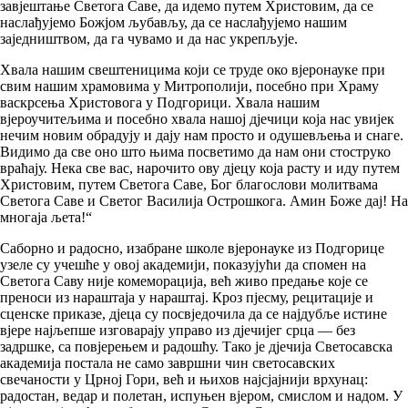
завјештање Светога Саве, да идемо путем Христовим, да се
наслађујемо Божјом љубављу, да се наслађујемо нашим
заједништвом, да га чувамо и да нас укрепљује.
Хвала нашим свештеницима који се труде око вјеронауке при
свим нашим храмовима у Митрополији, посебно при Храму
васкрсења Христовога у Подгорици. Хвала нашим
вјероучитељима и посебно хвала нашој дјечици која нас увијек
нечим новим обрадују и дају нам просто и одушевљења и снаге.
Видимо да све оно што њима посветимо да нам они стоструко
враћају. Нека све вас, нарочито ову дјецу која расту и иду путем
Христовим, путем Светога Саве, Бог благослови молитвама
Светога Саве и Светог Василија Острошкога. Амин Боже дај! На
многаја љета!“
Саборно и радосно, изабране школе вјеронауке из Подгорице
узеле су учешће у овој академији, показујући да спомен на
Светога Саву није комеморација, већ живо предање које се
преноси из нараштаја у нараштај. Кроз пјесму, рецитације и
сценске приказе, дјеца су посвједочила да се најдубље истине
вјере најљепше изговарају управо из дјечијег срца — без
задршке, са повјерењем и радошћу. Тако је дјечија Светосавска
академија постала не само завршни чин светосавских
свечаности у Црној Гори, већ и њихов најсјајнији врхунац:
радостан, ведар и полетан, испуњен вјером, смислом и надом. У