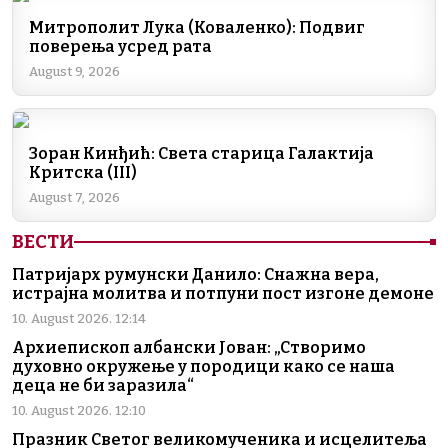
e
e
gr
s
l
y
b
dI
a
A
Li
Митрополит Лука (Коваленко): Подвиг
поверења усред рата
o
n
m
p
n
August 9, 2026
o
p
k
k
Зоран Кинђић: Света старица Галактија
Критска (III)
August 7, 2026
ВЕСТИ
Патријарх румунски Данило: Снажна вера,
истрајна молитва и потпуни пост изгоне демоне
10. August 2026. 12:14
Архиепископ албански Јован: „Створимо
духовно окружење у породици како се наша
деца не би заразила“
10. August 2026. 12:10
Празник Светог великомученика и исцелитеља