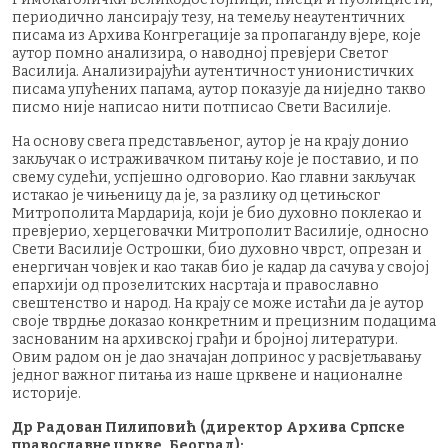
периодично лансирају тезу, на темељу неаутентичних
писама из Архива Конгрегације за пропаганду вјере, које
аутор помно анализира, о наводној превјери Светог
Василија. Анализирајући аутентичност унионистичких
писама упућених папама, аутор показује да ниједно такво
писмо није написао нити потписао Свети Василије.
На основу свега представљеног, аутор је на крају донио
закључак о истраживачком питању које је поставио, и по
свему судећи, успјешно одговорио. Као главни закључак
истакао је чињеницу да је, за разлику од цетињског
Митрополита Мардарија, који је био духовно поклекао и
превјерио, херцеговачки Митрополит Василије, односно
Свети Василије Острошки, био духовно чврст, опрезан и
енергичан човјек и као такав био је кадар да сачува у својој
епархији од прозелитских насртаја и православно
свештенство и народ. На крају се може истаћи да је аутор
своје тврдње доказао конкретним и прецизним подацима
заснованим на архивској грађи и бројној литератури.
Овим радом он је дао значајан допринос у расвјетљавању
једног важног питања из наше црквене и националне
историје.
Др Радован Пилиповић (директор Архива Српске
православне цркве, Београд):