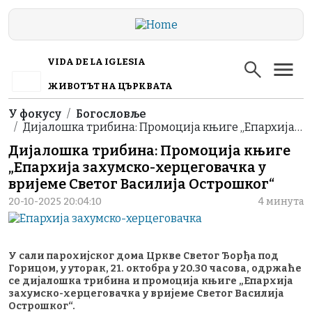
Skip to main content
VIDA DE LA IGLESIA
ЖИВОТЪТ НА ЦЪРКВАТА
Breadcrumb
У фокусу
Богословље
Дијалошка трибина: Промоција књиге „Епархија…
Дијалошка трибина: Промоција књиге
„Епархија захумско-херцеговачка у
вријеме Светог Василија Острошког“
20-10-2025 20:04:10
4 минута
У сали парохијског дома Цркве Светог Ђорђа под
Горицом, у уторак, 21. октобра у 20.30 часова, одржаће
се дијалошка трибина и промоција књиге „Епархија
захумско-херцеговачка у вријеме Светог Василија
Острошког“.