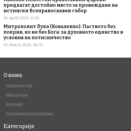
предлагат достойно място за провеждане на
истински Всеправославен събор
19. April 2026. 12:15
Митрополит Лука (Коваленко): Паството без
покрив, но не без Бога: за духовното единство в
условия на потисничество
01. March 2026. 06:39
О нама
Наша мисија
Импресум
Контакт
Политика коришћења
Категорије