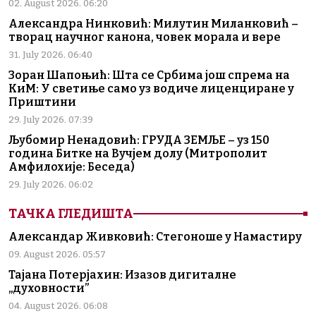
02. August 2026. 06:20
Александра Нинковић: Милутин Миланковић –
творац научног канона, човек морала и вере
31. July 2026. 06:40
Зоран Шапоњић: Шта се Србима још спрема на
КиМ: У светиње само уз водиче лиценциране у
Приштини
29. July 2026. 07:39
Љубомир Ненадовић: ГРУДА ЗЕМЉЕ – уз 150
година Битке на Вучјем долу (Митрополит
Амфилохије: Беседа)
29. July 2026. 06:02
ТАЧКА ГЛЕДИШТА
Александар Живковић: Стегоноше у Намастиру
09. August 2026. 05:57
Тајана Потерјахин: Изазов дигиталне
„духовности”
04. August 2026. 06:08