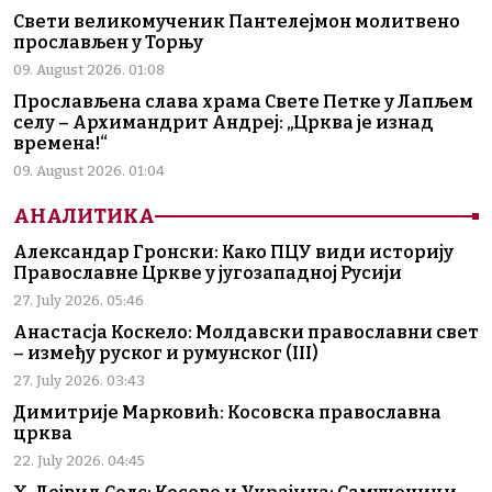
Свети великомученик Пантелејмон молитвено
прослављен у Торњу
09. August 2026. 01:08
Прослављена слава храма Свете Петке у Лапљем
селу – Архимандрит Андреј: „Црква је изнад
времена!“
09. August 2026. 01:04
АНАЛИТИКА
Александар Гронски: Како ПЦУ види историју
Православне Цркве у југозападној Русији
27. July 2026. 05:46
Анастасја Коскело: Молдавски православни свет
– између руског и румунског (III)
27. July 2026. 03:43
Димитрије Марковић: Косовска православна
црква
22. July 2026. 04:45