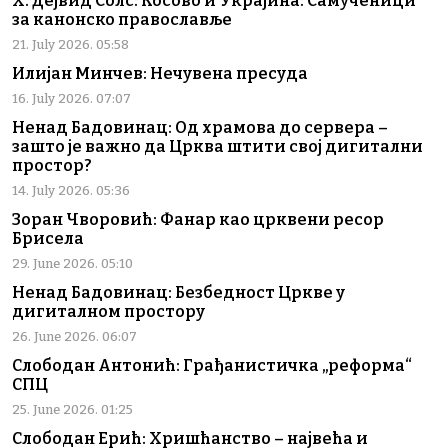
Х. Дејвид Солс: Косово и Украјина: Самученици
за канонско православље
21. July 2026. 05:58
Илијан Минчев: Нечувена пресуда
16. July 2026. 07:07
Ненад Бадовинац: Од храмова до сервера –
зашто је важно да Црква штити свој дигитални
простор?
14. July 2026. 05:36
Зоран Чворовић: Фанар као црквени ресор
Брисела
29. June 2026. 05:10
Ненад Бадовинац: Безбедност Цркве у
дигиталном простору
26. June 2026. 06:07
Слободан Антонић: Грађанистичка „реформа“
СПЦ
25. June 2026. 01:25
Слободан Ерић: Хришћанство – највећа и