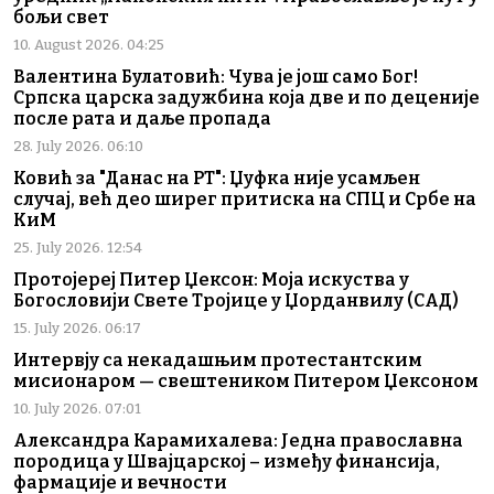
бољи свет
10. August 2026. 04:25
Валентина Булатовић: Чува је још само Бог!
Српска царска задужбина која две и по деценије
после рата и даље пропада
28. July 2026. 06:10
Ковић за "Данас на РТ": Џуфка није усамљен
случај, већ део ширег притиска на СПЦ и Србе на
КиМ
25. July 2026. 12:54
Протојереј Питер Џексон: Моја искуства у
Богословији Свете Тројице у Џорданвилу (САД)
15. July 2026. 06:17
Интервју са некадашњим протестантским
мисионаром — свештеником Питером Џексоном
10. July 2026. 07:01
Александра Карамихалева: Једна православна
породица у Швајцарској – између финансија,
фармације и вечности