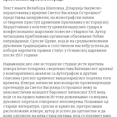
Текст књиге Велибора Шиповца „Епархија Захумско-
херцеговачка у вријеме Светог Василија Острошког“
представља заокружени, на монографски начин
остварени приступ црквеним приликама у историјској
Херцеговини у контексту цивилизацијских судара и
конфесионално шаролике повесне стварности. Аутор
читаоцима приближава организам обновљене Пећке
патријаршије, Српске Цркве, која је на средњовековним
духовним традицијама и сопственом наслеђу успела да
избори нарочити правни статус у Османској царевини
после 1557. године.
Најважнији део ове историјске студије јесте критика
извора (епистоларних сведочанстава Ватиканског архива)
у компаративној анализи са Аутографом и другим
списима српског црквеног канцеларијског порекла тога
времена. Извори латинске мисионарске провенијенције
претендују да Светог Василија Острошког вежу за
унионистички концепт барокног латинског XVII века,
који се на православном Истоку доживљавао са мерама
духовног опреза и отвореног неповерења. Пошавши од
старије литературе, српске и хрватске, претресавши
расположиве изворе, аутор је успео да одгонетне и да
нове одговоре на нека стара питања, која су предмет како