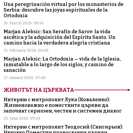
Una peregrinación virtual por los monasterios de
Serbia: descubre las joyas espirituales de la
Ortodoxia
16. March 2026. 08:56
Marjan Aleksic: San Serafín de Sarov: la vida
ascética y la adquisición del Espíritu Santo. Un
camino hacia la verdadera alegría cristiana
12. February 2026. 06:00
Marjan Aleksic: La Ortodoxia — vida de la Iglesia,
inmutable a lo largo de los siglos, y camino de
sanación
17. January 2026. 07:40
ЖИВОТЪТ НА ЦЪРКВАТА
Интервю с митрополит Лука (Коваленко):
Жизненоважно е поместните църкви да
започнат сериозен, честен и системен диалог
25. June 2026. 09:24
Интервю с митрополит Теодосий (Снигирьов):
Няколко Поместни православни църкви