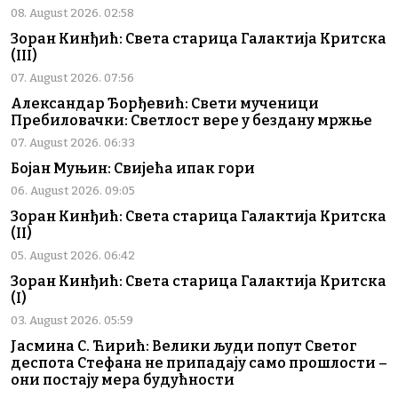
08. August 2026. 02:58
Зоран Кинђић: Света старица Галактија Критска
(III)
07. August 2026. 07:56
Александар Ђорђевић: Свети мученици
Пребиловачки: Светлост вере у бездану мржње
07. August 2026. 06:33
Бојан Муњин: Свијећа ипак гори
06. August 2026. 09:05
Зоран Кинђић: Света старица Галактија Критска
(II)
05. August 2026. 06:42
Зоран Кинђић: Света старица Галактија Критска
(I)
03. August 2026. 05:59
Јасмина С. Ћирић: Велики људи попут Светог
деспота Стефана не припадају само прошлости –
они постају мера будућности