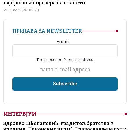
најпрогоњенија вера на планети
21. June 2026. 05:23
ПРИЈАВА ЗА NEWSLETTER
Email
The subscriber's email address.
ваша е-mail адреса
ИНТЕРВЈУИ
Здравко Шћепановић, градитељ братства и
уредник „Панонских нити“: Православље је пут у