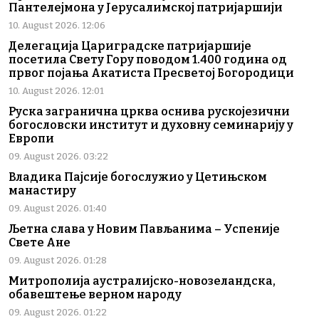
Пантелејмона у Јерусалимској патријаршији
10. August 2026. 12:06
Делегација Цариградске патријаршије
посетила Свету Гору поводом 1.400 година од
првог појања Акатиста Пресветој Богородици
10. August 2026. 12:01
Руска загранична црква оснива рускојезични
богословски институт и духовну семинарију у
Европи
09. August 2026. 03:22
Владика Пајсије богослужио у Цетињском
манастиру
09. August 2026. 01:40
Љетна слава у Новим Пављанима – Успеније
Свете Ане
09. August 2026. 01:28
Митрополија аустралијско-новозеландска,
обавештење верном народу
09. August 2026. 01:22