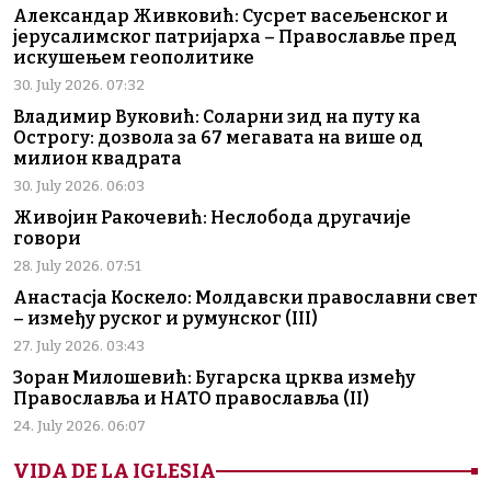
Александар Живковић: Сусрет васељенског и
јерусалимског патријарха – Православље пред
искушењем геополитике
30. July 2026. 07:32
Владимир Вуковић: Соларни зид на путу ка
Острогу: дозвола за 67 мегавата на више од
милион квадрата
30. July 2026. 06:03
Живојин Ракочевић: Неслобода другачије
говори
28. July 2026. 07:51
Анастасја Коскело: Молдавски православни свет
– између руског и румунског (III)
27. July 2026. 03:43
Зоран Милошевић: Бугарска црква између
Православља и НАТО православља (II)
24. July 2026. 06:07
VIDA DE LA IGLESIA