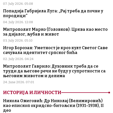
07. July 2026. 05:08
Попадија Габријела Луга: „Рај треба да почне у
породици“
04. July 2026. 12:08
Митрополит Марко (Головков): Црква као место
за дијалог, љубав и живот
03. July 2026. 05:10
Игор Борозан: Уметност је кроз култ Светог Саве
сачувала идентитет српског бића
02. July 2026. 04:24
Митрополит Гаврило: Духовник треба да се
труди да његове речи не буду у супротности са
његовим животом и делима
24. June 2026. 07:01
ИСТОРИЈА И ЛИЧНОСТИ
Никола Ожеговић: Др Николај (Велимировић)
као епископ охридско-битољски (1931–1938), II
део