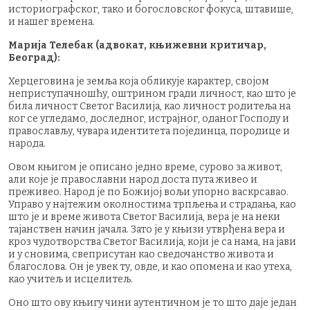
историографског, тако и богословског фокуса, штавише,
и нашег времена.
Марија Телебак (адвокат, књижевни критичар,
Београд):
Херцеговина је земља која обликује карактер, својом
неприступачношћу, оштрином гради личност, као што је
била личност Светог Василија, као личност родитеља на
ког се угледамо, доследног, истрајног, оданог Господу и
православљу, чувара идентитета појединца, породице и
народа.
Овом књигом је описано једно време, сурово за живот,
али које је православни народ доста пута живео и
преживео. Народ је по Божијој вољи упорно васкрсавао.
Управо у најтежим околностима трпљења и страдања, као
што је и време живота Светог Василија, вера је на неки
тајанствен начин јачала. Зато је у књизи утврђена вера и
кроз чудотворства Светог Василија, који је са нама, на јави
и у сновима, свеприсутан као сведочанство живота и
благослова. Он је увек ту, овде, и као опомена и као утеха,
као учитељ и исцелитељ.
Оно што ову књигу чини аутентичном је то што даје један