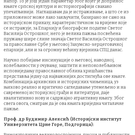
напор. То је још један параметар због којег је допринос
књиге српској култури и историографији свакако
упечатљивији. Наглашавам да је истраживање, а што се из
приложеног може лако закључити, базирано не само на
историјском приказу, карактеристичном за вријеме које
се истражује, за Епархију и биографске податке Светог
Василија Острошког, него је велика пажња посвећена
пружању шире слике значаја Светог Василија Острошког
за православне Србе у његовој Захумско-херцеговачкој
епархији ,али и за огромну већину вјерника СПЦ данас.
Научно побијање инсинуације о његовој, наводној,
колебљивости у очувању, заштити и непоколебљивом
исповиједању православног облика хришћанства
представља једну од најважнијих достигнућа ове књиге.
Комбинација архивских и историјских чињеница, уз
њихово реално и критичко сагледавање утемељено и на
савременој историјској грађи и литератури, даје
квалитативно нову и садржајно атрактивну књигу. Због
свега овога, сматрам да је ова књига вриједна читалачке
пажње.
Проф. др Будимир Алексић (Историјски институт
Универзитета Црне Горе, Подгорица):
Римокатолички великодостојници, писци и публицисти,