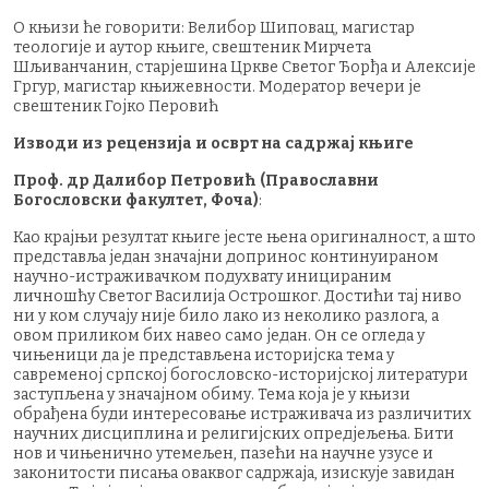
О књизи ће говорити: Велибор Шиповац, магистар
теологије и аутор књиге, свештеник Мирчета
Шљиванчанин, старјешина Цркве Светог Ђорђа и Алексије
Гргур, магистар књижевности. Модератор вечери је
свештеник Гојко Перовић
Изводи из рецензија и осврт на садржај књиге
Проф. др Далибор Петровић (Православни
Богословски факултет, Фоча)
:
Као крајњи резултат књиге јесте њена оригиналност, а што
представља један значајни допринос континуираном
научно-истраживачком подухвату иницираним
личношћу Светог Василија Острошког. Достићи тај ниво
ни у ком случају није било лако из неколико разлога, а
овом приликом бих навео само један. Он се огледа у
чињеници да је представљена историјска тема у
савременој српској богословско-историјској литератури
заступљена у значајном обиму. Тема која је у књизи
обрађена буди интересовање истраживача из различитих
научних дисциплина и религијских опредјељења. Бити
нов и чињенично утемељен, пазећи на научне узусе и
законитости писања оваквог садржаја, изискује завидан