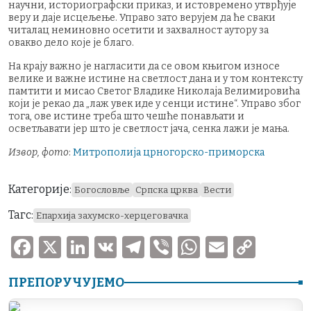
научни, историографски приказ, и истовремено утврђује
веру и даје исцељење. Управо зато верујем да ће сваки
читалац неминовно осетити и захвалност аутору за
овакво дело које је благо.
На крају важно је нагласити да се овом књигом износе
велике и важне истине на светлост дана и у том контексту
памтити и мисао Светог Владике Николаја Велимировића
који је рекао да „лаж увек иде у сенци истине“. Управо због
тога, ове истине треба што чешће понављати и
осветљавати јер што је светлост јача, сенка лажи је мања.
Извор, фото
:
Митрополија црногорско-приморска
Категорије:
Богословље
Српска црква
Вести
Тагс:
Епархија захумско-херцеговачка
F
X
Li
V
T
V
W
E
C
a
n
K
el
ib
h
m
o
ПРЕПОРУЧУЈЕМО
c
k
e
er
at
ai
p