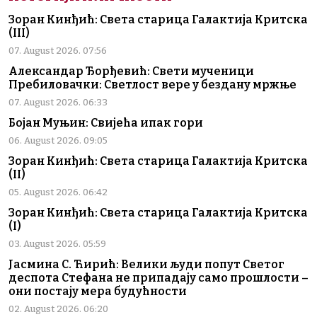
Зоран Кинђић: Света старица Галактија Критска
(III)
07. August 2026. 07:56
Александар Ђорђевић: Свети мученици
Пребиловачки: Светлост вере у бездану мржње
07. August 2026. 06:33
Бојан Муњин: Свијећа ипак гори
06. August 2026. 09:05
Зоран Кинђић: Света старица Галактија Критска
(II)
05. August 2026. 06:42
Зоран Кинђић: Света старица Галактија Критска
(I)
03. August 2026. 05:59
Јасмина С. Ћирић: Велики људи попут Светог
деспота Стефана не припадају само прошлости –
они постају мера будућности
02. August 2026. 06:20