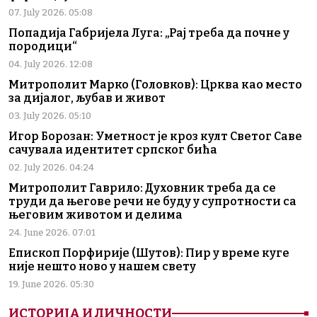
07. July 2026. 05:08
Попадија Габријела Луга: „Рај треба да почне у
породици“
04. July 2026. 12:08
Митрополит Марко (Головков): Црква као место
за дијалог, љубав и живот
03. July 2026. 05:10
Игор Борозан: Уметност је кроз култ Светог Саве
сачувала идентитет српског бића
02. July 2026. 04:24
Митрополит Гаврило: Духовник треба да се
труди да његове речи не буду у супротности са
његовим животом и делима
24. June 2026. 07:01
Епископ Порфирије (Шутов): Пир у време куге
није нешто ново у нашем свету
19. June 2026. 05:30
ИСТОРИЈА И ЛИЧНОСТИ