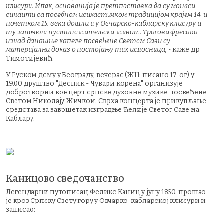
клисури. Ипак, основанија је претпоставка да су монаси
синаити са посебном исихастичком традицијом крајем 14. и
почетком 15. века дошли и у Овчарско-кабларску клисуру и
ту започели пустиножитељски живот. Трагови фресака
изнад данашње капеле посвећене Светом Сави су
материјални доказ о постојању тих испосница,
- каже др
Тимотијевић.
У Руском дому у Београду, вечерас (ЖЦ: писано 17-ог) у
19.00 друштво "Деспик - Чувари корена" организује
добротворни концерт српске духовне музике посвећене
Светом Николају Жичком. Сврха концерта је прикупљање
средстава за завршетак изградње Ћелије Светог Саве на
Каблару.
Каницово сведочанство
Легендарни путописац Феликс Каниц у јуну 1850. прошао
је кроз Српску Свету гору у Овчарко-кабларској клисури и
записао: