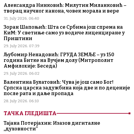
Александра Нинковић: Милутин Миланковић –
творац научног канона, човек морала и вере
31. July 2026. 06:40
Зоран Шапоњић: Шта се Србима још спрема на
КиМ: У светиње само уз водиче лиценциране у
Приштини
29. July 2026. 07:39
Љубомир Ненадовић: ГРУДА ЗЕМЉЕ – уз 150
година Битке на Вучјем долу (Митрополит
Амфилохије: Беседа)
29. July 2026. 06:02
Валентина Булатовић: Чува је још само Бог!
Српска царска задужбина која две и по деценије
после рата и даље пропада
28. July 2026. 06:10
ТАЧКА ГЛЕДИШТА
Тајана Потерјахин: Изазов дигиталне
„духовности”