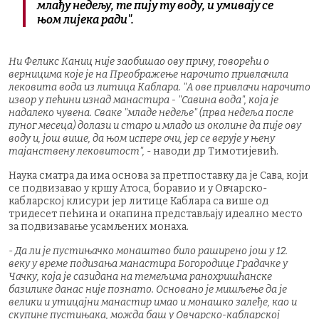
млађу недељу, те пију ту воду, и умивају се
њом лијека ради".
Ни Феликс Каниц није заобишао ову причу, говорећи о
верницима које је на Преображење нарочито привлачила
лековита вода из литица Каблара. "А ове привлачи нарочито
извор у пећини изнад манастира - "Савина вода", која је
надалеко чувена. Сваке "младе недеље" (прва недеља после
пуног месеца) долази и старо и младо из околине да пије ову
воду и, још више, да њом испере очи, јер се верује у њену
тајанствену лековитост",
- наводи др Тимотијевић.
Наука сматра да има основа за претпоставку да је Сава, који
се подвизавао у кршу Атоса, боравио и у Овчарско-
кабларској клисури јер литице Каблара са више од
тридесет пећина и окапина представљају идеално место
за подвизавање усамљених монаха.
-
Да ли је пустињачко монаштво било раширено још у 12.
веку у време подизања манастира Богородице Градачке у
Чачку, која је сазидана на темељима ранохришћанске
базилике данас није познато. Основано је мишљење да је
велики и утицајни манастир имао и монашко залеђе, као и
скупине пустињака, можда баш у Овчарско-кабларској