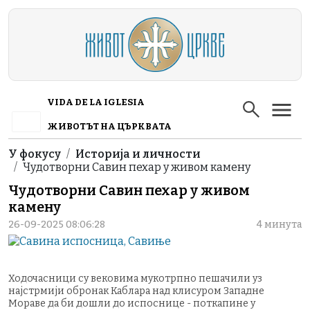
Skip to main content
VIDA DE LA IGLESIA
ЖИВОТЪТ НА ЦЪРКВАТА
Breadcrumb
У фокусу
Историја и личности
Чудотворни Савин пехар у живом камену
Чудотворни Савин пехар у живом
камену
26-09-2025 08:06:28
4 минута
Ходочасници су вековима мукотрпно пешачили уз
најстрмији обронак Каблара над клисуром Западне
Мораве да би дошли до испоснице - поткапине у