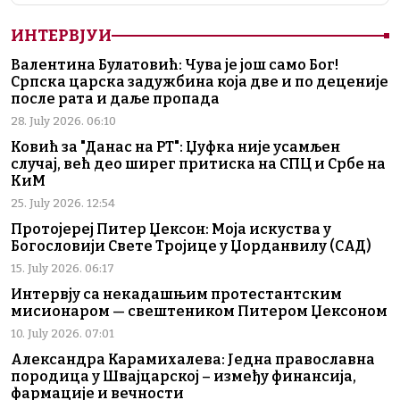
ИНТЕРВЈУИ
Валентина Булатовић: Чува је још само Бог!
Српска царска задужбина која две и по деценије
после рата и даље пропада
28. July 2026. 06:10
Ковић за "Данас на РТ": Џуфка није усамљен
случај, већ део ширег притиска на СПЦ и Србе на
КиМ
25. July 2026. 12:54
Протојереј Питер Џексон: Моја искуства у
Богословији Свете Тројице у Џорданвилу (САД)
15. July 2026. 06:17
Интервју са некадашњим протестантским
мисионаром — свештеником Питером Џексоном
10. July 2026. 07:01
Александра Карамихалева: Једна православна
породица у Швајцарској – између финансија,
фармације и вечности