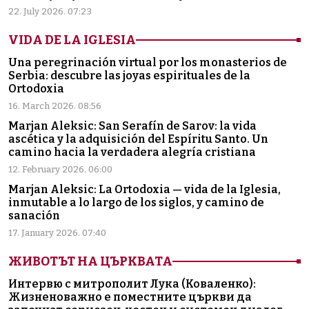
22. July 2026. 07:23
VIDA DE LA IGLESIA
Una peregrinación virtual por los monasterios de
Serbia: descubre las joyas espirituales de la
Ortodoxia
16. March 2026. 08:56
Marjan Aleksic: San Serafín de Sarov: la vida
ascética y la adquisición del Espíritu Santo. Un
camino hacia la verdadera alegría cristiana
12. February 2026. 06:00
Marjan Aleksic: La Ortodoxia — vida de la Iglesia,
inmutable a lo largo de los siglos, y camino de
sanación
17. January 2026. 07:40
ЖИВОТЪТ НА ЦЪРКВАТА
Интервю с митрополит Лука (Коваленко):
Жизненоважно е поместните църкви да