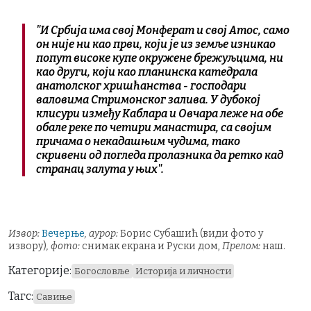
"И Србија има свој Монферат и свој Атос, само
он није ни као први, који је из земље изникао
попут високе купе окружене брежуљцима, ни
као други, који као планинска катедрала
анатолског хришћанства - господари
валовима Стримонског залива. У дубокој
клисури између Каблара и Овчара леже на обе
обале реке по четири манастира, са својим
причама о некадашњим чудима, тако
скривени од погледа пролазника да ретко кад
странац залута у њих".
Извор:
Вечерње
, аурор:
Борис Субашић (види фото у
извору)
, фото:
снимак екрана и Руски дом,
Прелом:
наш.
Категорије:
Богословље
Историја и личности
Тагс:
Савиње