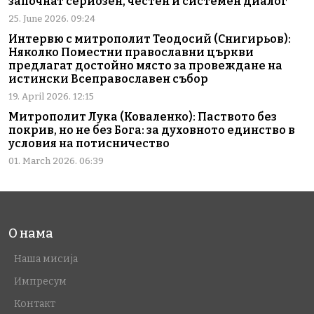
започнат сериозен, честен и системен диалог
25. June 2026. 09:24
Интервю с митрополит Теодосий (Снигирьов):
Няколко Поместни православни църкви
предлагат достойно място за провеждане на
истински Всеправославен събор
19. April 2026. 12:15
Митрополит Лука (Коваленко): Паството без
покрив, но не без Бога: за духовното единство в
условия на потисничество
01. March 2026. 06:39
О нама
Наша мисија
Импресум
Контакт