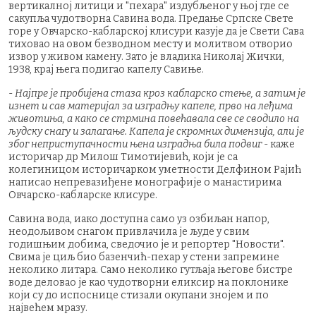
вертикалној литици и "пехара" издубљеног у њој где се
сакупља чудотворна Савина вода. Предање Српске Свете
горе у Овчарско-кабларској клисури казује да је Свети Сава
тиховао на овом безводном месту и молитвом отворио
извор у живом камену. Зато је владика Николај Жички,
1938, крај њега подигао капелу Савиње.
-
Најпре је пробијена стаза кроз кабларско стење, а затим је
изнет и сав материјал за изградњу капеле, прво на леђима
животиња, а како се стрмина повећавала све се сводило на
људску снагу и залагање. Капела је скромних димензија, али је
због неприступачности њена изградња била подвиг
- каже
историчар др Милош Тимотијевић, који је са
колегиницом историчарком уметности Делфином Рајић
написао непревазиђене монографије о манастирима
Овчарско-кабларске клисуре.
Савина вода, иако доступна само уз озбиљан напор,
неодољивом снагом привлачила је људе у свим
годишњим добима, сведочио је и репортер "Новости".
Свима је циљ био базенчић-пехар у стени запремине
неколико литара. Само неколико гутљаја његове бистре
воде деловао је као чудотворни еликсир на поклонике
који су до испоснице стизали окупани знојем и по
највећем мразу.