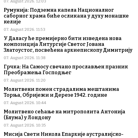
07. August 2026. 12:03
Румунија: Подземна капела Националног
саборног храма биће осликана у духу монашке
келије
07. August 2026. 11:53
У Даласу ће премијерно бити изведена нова
композиција Литургије Светог Јована
Златоустог, посвећена архиепископу Димитрију
07. August 2026. 11:38
Грчка: На Самосу свечано прослављен празник
Преображења Господњег
07. August 2026. 11:20
Молитвени помен страдалима мештанима
Торња, Обријежи и Дерезе 1942. године
07. August 2026. 10:44
Молитвено сећање на митрополита Антонија
(Блума) у Лондону
07. August 2026. 10:35
Мисија Свети Никола Епархије аустралијско-