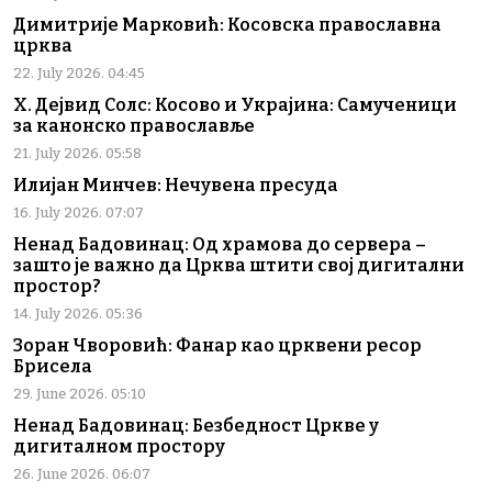
Димитрије Марковић: Косовска православна
црква
22. July 2026. 04:45
Х. Дејвид Солс: Косово и Украјина: Самученици
за канонско православље
21. July 2026. 05:58
Илијан Минчев: Нечувена пресуда
16. July 2026. 07:07
Ненад Бадовинац: Од храмова до сервера –
зашто је важно да Црква штити свој дигитални
простор?
14. July 2026. 05:36
Зоран Чворовић: Фанар као црквени ресор
Брисела
29. June 2026. 05:10
Ненад Бадовинац: Безбедност Цркве у
дигиталном простору
26. June 2026. 06:07