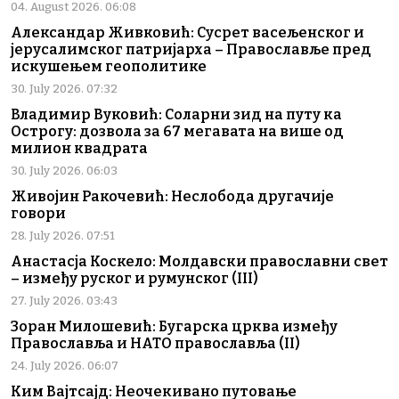
04. August 2026. 06:08
Александар Живковић: Сусрет васељенског и
јерусалимског патријарха – Православље пред
искушењем геополитике
30. July 2026. 07:32
Владимир Вуковић: Соларни зид на путу ка
Острогу: дозвола за 67 мегавата на више од
милион квадрата
30. July 2026. 06:03
Живојин Ракочевић: Неслобода другачије
говори
28. July 2026. 07:51
Анастасја Коскело: Молдавски православни свет
– између руског и румунског (III)
27. July 2026. 03:43
Зоран Милошевић: Бугарска црква између
Православља и НАТО православља (II)
24. July 2026. 06:07
Ким Вајтсајд: Неочекивано путовање