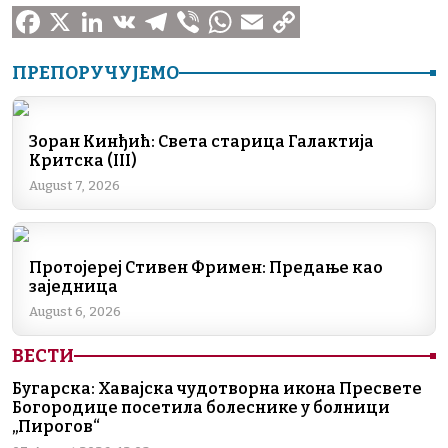
F
X
L
V
T
V
W
E
C
ПРЕПОРУЧУЈЕМО
a
i
K
e
i
h
m
o
c
n
l
b
a
a
p
Зоран Кинђић: Света старица Галактија
e
k
e
e
t
i
y
Критска (III)
b
e
g
r
s
l
L
August 7, 2026
o
d
r
A
i
o
I
a
p
n
Протојереј Стивен Фримен: Предање као
k
n
m
p
k
заједница
August 6, 2026
ВЕСТИ
Бугарска: Хавајска чудотворна икона Пресвете
Богородице посетила болеснике у болници
„Пирогов“