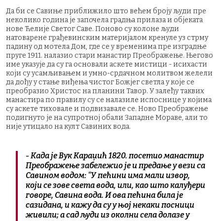
Да би се Савиње приближило што већем броју људи пре
неколико година је започела градња прилаза и објеката
нове Ћелије Светог Саве. Поново су колоне људи
натоварене грађевинским материјалом кренуле уз стрму
падину од мотела Дом, где се у временима пре изградње
пруге 1911. налазио стари манастир Преображење. Његово
име указује да су га основали аскете мистици - исихасти
који су усамљивањем и умно-срдачном молитвом желели
да дођу у стање виђења чистог Божјег светла у које се
преобразио Христос на планини Тавор. У залеђу таквих
манастира по правилу су се налазиле испоснице у којима
су аскете тиховале и подвизавале се. Ново Преображење
подигнуто је на супротној обали Западне Мораве, али то
није утицало на култ Савиних вода.
-
Када је Вук Караџић 1820. посетио манастир
Преображење забележио је и предање у вези са
Савином водом: "У пећини има мали извор,
који се зове света вода, или, као што калуђери
говоре, Савина вода. И ова пећина била је
сазидана, и кажу да су у њој некаки посници
живили; а сад људи из околни села долазе у