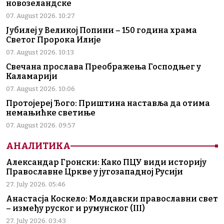
новозеландске
07. August 2026. 10:27
Јубилеј у Великој Попини – 150 година храма
Светог Пророка Илије
07. August 2026. 10:13
Свечана прослава Преображења Господњег у
Каламарији
07. August 2026. 10:06
Протојереј Ђого: Приштина наставља да отима
немањићке светиње
07. August 2026. 09:57
АНАЛИТИКА
Александар Гронски: Како ПЦУ види историју
Православне Цркве у југозападној Русији
27. July 2026. 05:46
Анастасја Коскело: Молдавски православни свет
– између руског и румунског (III)
27. July 2026. 03:43