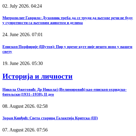
02. July 2026. 04:24
Митрополит Гаврило: Духовник треба да се труди да његове речи не буду
у супротности са његовим животом и делима
24. June 2026. 07:01
Епископ Порфирије (Шутов): Пир у време куге није нешто ново у нашем
свету
19. June 2026. 05:30
Историја и личности
Никола Ожеговић: Др Николај (Велимировић) као епископ охридско-
битољски (1931–1938), II део
08. August 2026. 02:58
Зоран Кинђић: Света старица Галактија Критска (III)
07. August 2026. 07:56