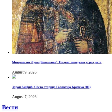
Митрополит Лука (Коваленко): Подвиг поверења усред рата
August 9, 2026
Зоран Кинђић: Света старица Галактија Критска (III)
August 7, 2026
Вести