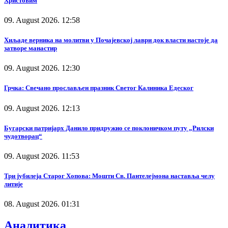
Христовим
09. August 2026. 12:58
Хиљаде верника на молитви у Почајевској лаври док власти настоје да
затворе манастир
09. August 2026. 12:30
Грчка: Свечано прослављен празник Светог Калиника Едеског
09. August 2026. 12:13
Бугарски патријарх Данило придружио се поклоничком путу „Рилски
чудотворац“
09. August 2026. 11:53
Три јубилеја Старог Хопова: Мошти Св. Пантелејмона наставља челу
литије
08. August 2026. 01:31
Аналитика