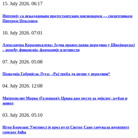
15. July 2026. 06:17
Интервју са некадашњим протестантским мисионаром — свештеником
Питером Џексоном
10. July 2026. 07:01
Александра Карамихалева: Једна православна породица у Швајцарској
– између финансија, фармације и вечности
07. July 2026. 05:08
Попадија Габријела Луга: „Рај треба да почне у породици“
04. July 2026. 12:08
Митрополит Марко (Головков): Црква као место за дијалог, љубав и
живот
03. July 2026. 05:10
Игор Борозан: Уметност је кроз култ Светог Саве сачувала идентитет
српског бића