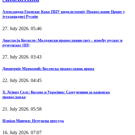
Александар Гронски: Како ПЦУ види историју Православне Цркве у
југозападној Русији
27. July 2026. 05:46
Анастасја Коскело: Молдавски православни свет – између руског и
румунског (III)
27. July 2026. 03:43
Димитрије Марковић: Косовска православна црква
22. July 2026. 04:45
Х. Дејвид Солс: Косово и Украјина: Самученици за канонско
православље
21. July 2026. 05:58
Илијан Минчев: Нечувена пресуда
16. July 2026. 07:07