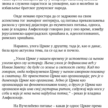
звона и служени парастоси за упокојене, као и молебни за
избављење братског румунског народа.
Овде немамо простора да се задржимо на свим
аспектима тог значајног интервјуа, од питања превазилажења
раскола у српској дијаспори до екуменских питања, односа,
како је владика Амфилохије говорио још у оно време, између
јерусалимско-цариградских хришћана и, идеологизованих,
римских хришћана.
Наравно, улога Цркве у друштву, тада је, као и данас,
била врло актуелна тема, па се од ње и почело.
„Улога Цркве у нашем времену је истоветна са њеном
улогом кроз сву историју. Њена улога је дефинисана већ у
Новом Завету: да буде со земље и светлост свету. Кад то
говорим, онда подразумевам Цркву у њеном изворном поимању
и схватању. Не првенствено Црква као организација; реч је о
димензији Цркве као организма. Једно је Црква као
организација на феноменолошком плану, а друго је Црква као
организам који има свој унутарњи ритам, садржај који носи у
себи и који је нека њена најдубља потка,“
- рекао је владика
Амфилохије.
На Вучелићево питање – какав је однос Цркве према