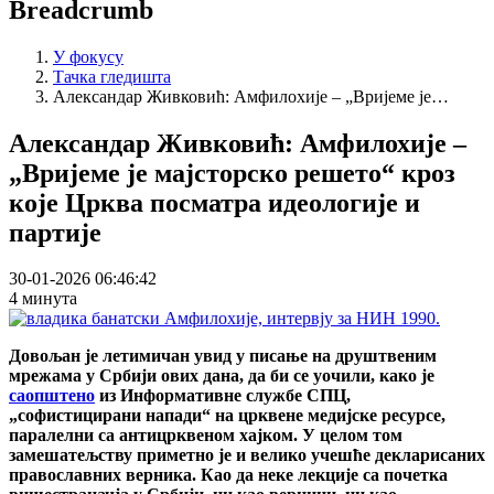
Breadcrumb
У фокусу
Тачка гледишта
Александар Живковић: Амфилохије – „Вријеме је…
Александар Живковић: Амфилохије –
„Вријеме је мајсторско решето“ кроз
које Црква посматра идеологије и
партије
30-01-2026 06:46:42
4 минута
Довољан је летимичан увид у писање на друштвеним
мрежама у Србији ових дана, да би се уочили, како је
саопштено
из Информативне службе СПЦ,
„софистицирани напади“ на црквене медијске ресурсе,
паралелни са антицрквеном хајком. У целом том
замешатељству приметно је и велико учешће декларисаних
православних верника. Као да неке лекције са почетка