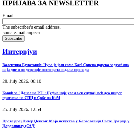
ПРИЈАВА ЗА NEWSLETTER
Email
The subscriber's email address.
ваша е-mail адреса
Интервјуи
Валентина Булатовић: Чува је још само Бог! Српска царска задужбина
која две и по деценије после рата и даље пропада
28. July 2026. 06:10
Ковић за "Данас на РТ": Џуфка није усамљен случај, већ део ширег
притиска на СПЦ и Србе на КиМ
25. July 2026. 12:54
Протојереј Питер Џексон: Моја искуства у Богословији Свете Тројице у
Џорданвилу (САД)