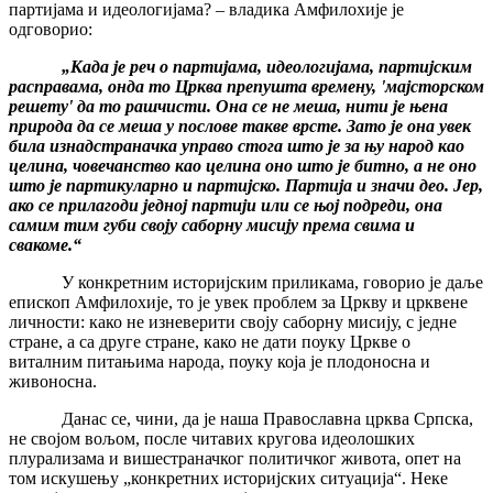
партијама и идеологијама? – владика Амфилохије је
одговорио:
„Када је реч о партијама, идеологијама, партијским
расправама, онда то Црква препушта времену, 'мајсторском
решету' да то рашчисти. Она се не меша, нити је њена
природа да се меша у послове такве врсте. Зато је она увек
била изнадстраначка управо стога што је за њу народ као
целина, човечанство као целина оно што је битно, а не оно
што је партикуларно и партијско. Партија и значи део. Јер,
ако се прилагоди једној партији или се њој подреди, она
самим тим губи своју саборну мисију према свима и
свакоме.“
У конкретним историјским приликама, говорио је даље
епископ Амфилохије, то је увек проблем за Цркву и црквене
личности: како не изневерити своју саборну мисију, с једне
стране, а са друге стране, како не дати поуку Цркве о
виталним питањима народа, поуку која је плодоносна и
живоносна.
Данас се, чини, да је наша Православна црква Српска,
не својом вољом, после читавих кругова идеолошких
плурализама и вишестраначког политичког живота, опет на
том искушењу „конкретних историјских ситуација“. Неке