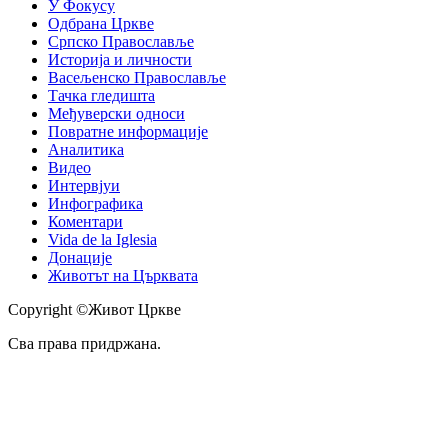
У Фокусу
Одбрана Цркве
Српско Православље
Историја и личности
Васељенско Православље
Тачка гледишта
Међуверски односи
Повратне информације
Аналитика
Видео
Интервјуи
Инфографика
Коментари
Vida de la Iglesia
Донације
Животът на Църквата
Copyright ©Живот Цркве
Сва права придржана.