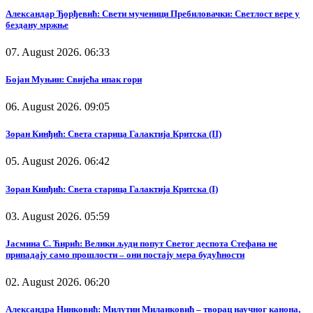
Александар Ђорђевић: Свети мученици Пребиловачки: Светлост вере у
бездану мржње
07. August 2026. 06:33
Бојан Муњин: Свијећа ипак гори
06. August 2026. 09:05
Зоран Кинђић: Света старица Галактија Критска (II)
05. August 2026. 06:42
Зоран Кинђић: Света старица Галактија Критска (I)
03. August 2026. 05:59
Јасмина С. Ћирић: Велики људи попут Светог деспота Стефана не
припадају само прошлости – они постају мера будућности
02. August 2026. 06:20
Александра Нинковић: Милутин Миланковић – творац научног канона,