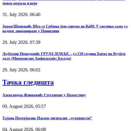
човек морала и вере
31. July 2026. 06:40
Зоран Шапоњић: Шта се Србима још спрема на КиМ: У светиње само уз
водиче лиценциране у Приштини
29. July 2026. 07:39
Љубомир Ненадовић: ГРУДА ЗЕМЉЕ – уз 150 година Битке на Вучјем
долу (Митрополит Амфилохије: Беседа)
29. July 2026. 06:02
Тачка гледишта
Александар Живковић: Стегоноше у Намастиру
09. August 2026. 05:57
Тајана Потерјахин: Изазов дигиталне „духовности”
04. August 2026. 06:08