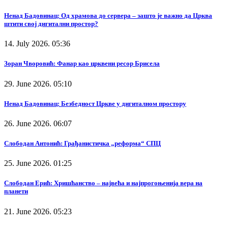
Ненад Бадовинац: Од храмова до сервера – зашто је важно да Црква
штити свој дигитални простор?
14. July 2026. 05:36
Зоран Чворовић: Фанар као црквени ресор Брисела
29. June 2026. 05:10
Ненад Бадовинац: Безбедност Цркве у дигиталном простору
26. June 2026. 06:07
Слободан Антонић: Грађанистичка „реформа“ СПЦ
25. June 2026. 01:25
Слободан Ерић: Хришћанство – највећа и најпрогоњенија вера на
планети
21. June 2026. 05:23