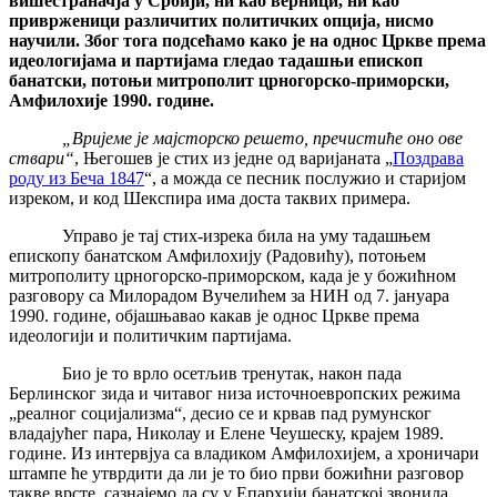
вишестраначја у Србији, ни као верници, ни као
приврженици различитих политичких опција, нисмо
научили. Због тога подсећамо како је на однос Цркве према
идеологијама и партијама гледао тадашњи епископ
банатски, потоњи митрополит црногорско-приморски,
Амфилохије 1990. године.
„Вријеме је мајсторско решето, пречистиће оно ове
ствари“
, Његошев је стих из једне од варијаната „
Поздрава
роду из Беча 1847
“, а можда се песник послужио и старијом
изреком, и код Шекспира има доста таквих примера.
Управо је тај стих-изрека била на уму тадашњем
епископу банатском Амфилохију (Радовићу), потоњем
митрополиту црногорско-приморском, када је у божићном
разговору са Милорадом Вучелићем за НИН од 7. јануара
1990. године, објашњавао какав је однос Цркве према
идеологији и политичким партијама.
Био је то врло осетљив тренутак, након пада
Берлинског зида и читавог низа источноевропских режима
„реалног социјализма“, десио се и крвав пад румунског
владајућег пара, Николау и Елене Чеушеску, крајем 1989.
године. Из интервјуа са владиком Амфилохијем, а хроничари
штампе ће утврдити да ли је то био први божићни разговор
такве врсте, сазнајемо да су у Епархији банатској звонила