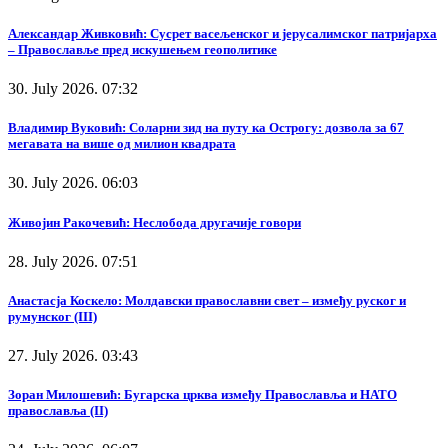
Александар Живковић: Сусрет васељенског и јерусалимског патријарха
– Православље пред искушењем геополитике
30. July 2026. 07:32
Владимир Вуковић: Соларни зид на путу ка Острогу: дозвола за 67
мегавата на више од милион квадрата
30. July 2026. 06:03
Живојин Ракочевић: Неслобода другачије говори
28. July 2026. 07:51
Анастасја Коскело: Молдавски православни свет – између руског и
румунског (III)
27. July 2026. 03:43
Зоран Милошевић: Бугарска црква између Православља и НАТО
православља (II)