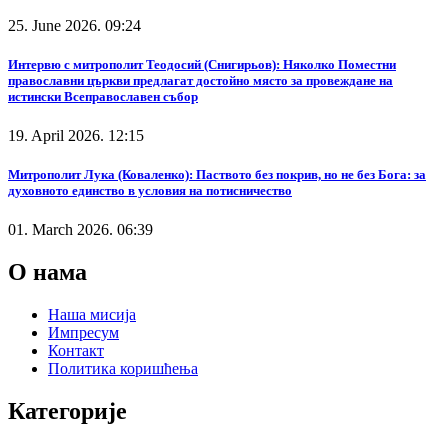
25. June 2026. 09:24
Интервю с митрополит Теодосий (Снигирьов): Няколко Поместни
православни църкви предлагат достойно място за провеждане на
истински Всеправославен събор
19. April 2026. 12:15
Митрополит Лука (Коваленко): Паството без покрив, но не без Бога: за
духовното единство в условия на потисничество
01. March 2026. 06:39
О нама
Наша мисија
Импресум
Контакт
Политика коришћења
Категорије