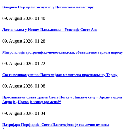
Владика Пајсије богослужио у Цетињском манастиру
09. August 2026. 01:40
Љетна слава у Новим Пављанима – Успеније Свете Ане
09. August 2026. 01:28
Митрополија аустралијско-новозеландска, обавештење верном народу
09. August 2026. 01:22
Свети великомученик Пантелејмон молитвено прослављен у Торњу
09. August 2026. 01:08
Прослављена слава храма Свете Петке у Лапљем селу – Архимандрит
Андреј: „Црква је изнад времена!“
09. August 2026. 01:04
Патријарх Порфирије: Свети Пантелејмон је све лечио именом