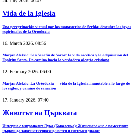
24. July 2026. 06:07
Vida de la Iglesia
Una peregrinación virtual por los monasterios de Serbia: descubre las joyas
espirituales de la Ortodoxia
16. March 2026. 08:56
Marjan Aleksic: San Serafín de Sarov: la vida ascética y la adquisición del
Espíritu Santo. Un camino hacia la verdadera alegría cristiana
12. February 2026. 06:00
Marjan Aleksic: La Ortodoxia — vida de la Iglesia, inmutable a lo largo de
los siglos, y camino de sanación
17. January 2026. 07:40
Животът на Църквата
Интервю с митрополит Лука (Коваленко): Жизненоважно е поместните
църкви да започнат сериозен, честен и системен диалог