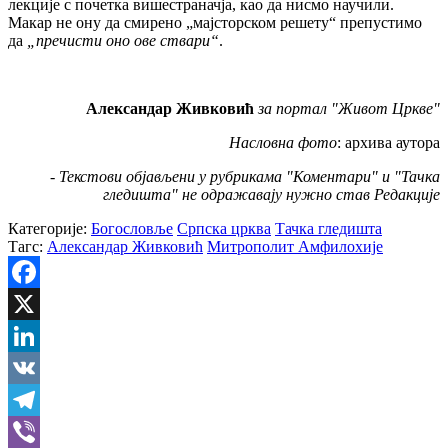
лекције с почетка вишестраначја, као да нисмо научили.
Макар не ону да смирено „мајсторском решету“ препустимо
да
„пречисти оно ове ствари“
.
Александар Живковић
за портал "Живот Цркве"
Насловна фото
: архива аутора
- Текстови објављени у рубрикама "Коментари" и "Тачка
гледишта" не одражавају нужно став Редакције
Категорије:
Богословље
Српска црква
Тачка гледишта
Тагс:
Александар Живковић
Митрополит Амфилохије
Facebook
X
LinkedIn
VK
Telegram