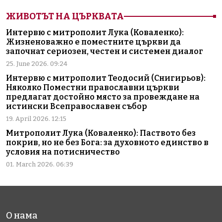
ЖИВОТЪТ НА ЦЪРКВАТА
Интервю с митрополит Лука (Коваленко):
Жизненоважно е поместните църкви да
започнат сериозен, честен и системен диалог
25. June 2026. 09:24
Интервю с митрополит Теодосий (Снигирьов):
Няколко Поместни православни църкви
предлагат достойно място за провеждане на
истински Всеправославен събор
19. April 2026. 12:15
Митрополит Лука (Коваленко): Паството без
покрив, но не без Бога: за духовното единство в
условия на потисничество
01. March 2026. 06:39
О нама