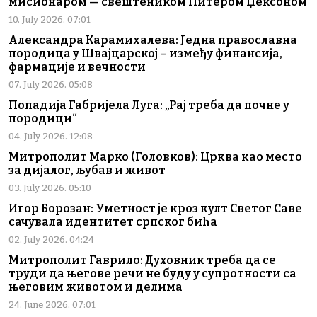
мисионаром — свештеником Питером Џексоном
10. July 2026. 07:01
Александра Карамихалева: Једна православна
породица у Швајцарској – између финансија,
фармације и вечности
07. July 2026. 05:08
Попадија Габријела Луга: „Рај треба да почне у
породици“
04. July 2026. 12:08
Митрополит Марко (Головков): Црква као место
за дијалог, љубав и живот
03. July 2026. 05:10
Игор Борозан: Уметност је кроз култ Светог Саве
сачувала идентитет српског бића
02. July 2026. 04:24
Митрополит Гаврило: Духовник треба да се
труди да његове речи не буду у супротности са
његовим животом и делима
24. June 2026. 07:01