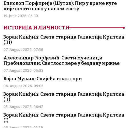
Епископ Порфирије (Шутов): Пир у време куге
није нешто ново у нашем свету
19. June 2026. 05:30
ИСТОРИЈА И ЛИЧНОСТИ
Зоран Кинђић: Света старица Галактија Критска
(III)
07. August 2026. 07:56
Александар Ђорђевић: Свети мученици
Пребиловачки: Светлост вере у бездану мржње
07. August 2026. 06:33
Бојан Муњин: Свијећа ипак гори
06. August 2026. 09:05
Зоран Кинђић: Света старица Галактија Критска
(II)
05. August 2026. 06:42
Зоран Кинђић: Света старица Галактија Критска
(I)
03. August 2026. 05:59