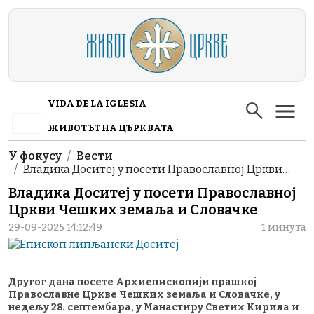
Skip to main content
VIDA DE LA IGLESIA
ЖИВОТЪТ НА ЦЪРКВАТА
Breadcrumb
У фокусу
Вести
Владика Доситеј у посети Православној Цркви…
Владика Доситеј у посети Православној
Цркви Чешких земаља и Словачке
29-09-2025 14:12:49
1 минута
Другог дана посете Архиепископији прашкој
Православне Цркве Чешких земаља и Словачке, у
недељу 28. септембара, у Манастиру Светих Кирила и