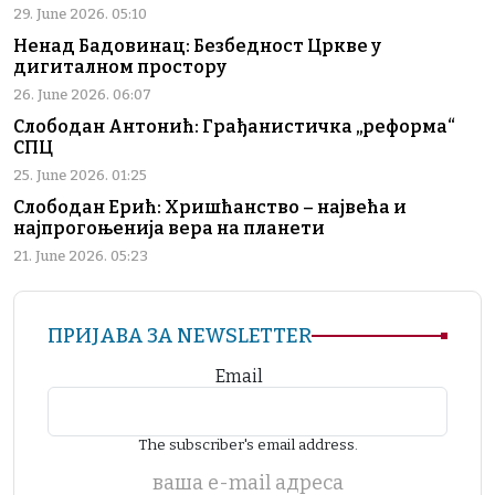
29. June 2026. 05:10
Ненад Бадовинац: Безбедност Цркве у
дигиталном простору
26. June 2026. 06:07
Слободан Антонић: Грађанистичка „реформа“
СПЦ
25. June 2026. 01:25
Слободан Ерић: Хришћанство – највећа и
најпрогоњенија вера на планети
21. June 2026. 05:23
ПРИЈАВА ЗА NEWSLETTER
Email
The subscriber's email address.
ваша е-mail адреса