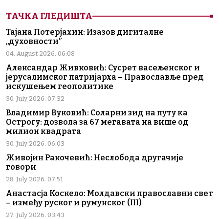
ТАЧКА ГЛЕДИШТА
Тајана Потерјахин: Изазов дигиталне
„духовности”
04. August 2026. 06:08
Александар Живковић: Сусрет васељенског и
јерусалимског патријарха – Православље пред
искушењем геополитике
30. July 2026. 07:32
Владимир Вуковић: Соларни зид на путу ка
Острогу: дозвола за 67 мегавата на више од
милион квадрата
30. July 2026. 06:03
Живојин Ракочевић: Неслобода другачије
говори
28. July 2026. 07:51
Анастасја Коскело: Молдавски православни свет
– између руског и румунског (III)
27. July 2026. 03:43