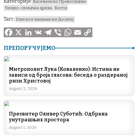
Категорије:
Васељенско Православље
Чешко-словачка црква
Вести
Тагс:
Епископ липљански Доситеј
F
X
L
V
T
V
W
E
C
ПРЕПОРУЧУЈЕМО
a
i
K
e
i
h
m
o
c
n
l
b
a
a
p
Митрополит Лука (Коваленко): Истина не
e
k
e
e
t
i
y
зависи од броја гласова: беседа о раздераној
ризи Христовој
b
e
g
r
s
l
L
August 2, 2026
o
d
r
A
i
o
I
a
p
n
k
n
m
p
k
Презвитер Оливер Суботић: Одбрана
унутрашњих простора
August 1, 2026