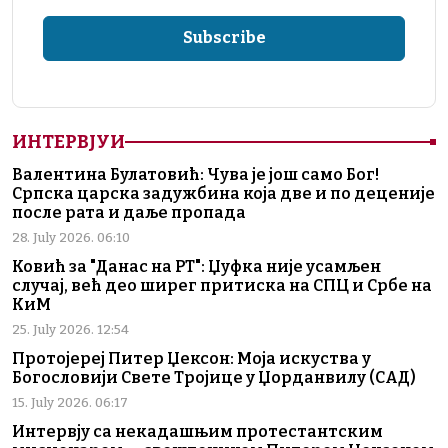
ИНТЕРВЈУИ
Валентина Булатовић: Чува је још само Бог!
Српска царска задужбина која две и по деценије
после рата и даље пропада
28. July 2026. 06:10
Ковић за "Данас на РТ": Џуфка није усамљен
случај, већ део ширег притиска на СПЦ и Србе на
КиМ
25. July 2026. 12:54
Протојереј Питер Џексон: Моја искуства у
Богословији Свете Тројице у Џорданвилу (САД)
15. July 2026. 06:17
Интервју са некадашњим протестантским