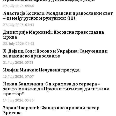
27. July 2026. 05:46
Анастасја Коскело: Молдавски православни свет
– између руског и румунског (III)
27. July 2026. 03:43
Димитрије Марковић: Косовска православна
црква
22. July 2026. 04:45
Х. Дејвид Солс: Косово и Украјина: Самученици
за канонско православље
21. July 2026. 05:58
Илијан Минчев: Нечувена пресуда
16. July 2026. 07:07
Ненад Бадовинац: Од храмова до сервера –
зашто је важно да Црква штити свој дигитални
простор?
14. July 2026. 05:36
Зоран Чворовић: Фанар као црквени ресор
Брисела