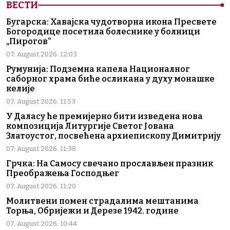
ВЕСТИ
Бугарска: Хавајска чудотворна икона Пресвете
Богородице посетила болеснике у болници
„Пирогов“
07. August 2026. 12:03
Румунија: Подземна капела Националног
саборног храма биће осликана у духу монашке
келије
07. August 2026. 11:53
У Даласу ће премијерно бити изведена нова
композиција Литургије Светог Јована
Златоустог, посвећена архиепископу Димитрију
07. August 2026. 11:38
Грчка: На Самосу свечано прослављен празник
Преображења Господњег
07. August 2026. 11:20
Молитвени помен страдалима мештанима
Торња, Обријежи и Дерезе 1942. године
07. August 2026. 10:44