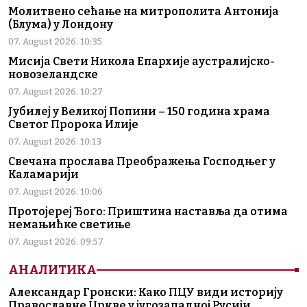
Молитвено сећање на митрополита Антонија
(Блума) у Лондону
07. August 2026. 10:35
Мисија Свети Никола Епархије аустралијско-
новозеландске
07. August 2026. 10:27
Јубилеј у Великој Попини – 150 година храма
Светог Пророка Илије
07. August 2026. 10:13
Свечана прослава Преображења Господњег у
Каламарији
07. August 2026. 10:06
Протојереј Ђого: Приштина наставља да отима
немањићке светиње
07. August 2026. 09:57
АНАЛИТИКА
Александар Гронски: Како ПЦУ види историју
Православне Цркве у југозападној Русији