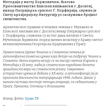
Методија у месту Хоржовички, Његово
Преосвештенство Епископ липљански г. Доситеј,
викар Патријарха српског Г. Порфирија, служио је
Свету архијерејску Литургију уз саслужење бројног
свештенства.
Архиепископ прашки и чешких земаља г. Михаило и
Епископ липљански г. Доситеј викар Патријарха српског
г. Порфирија, служили су истпг дана Актатист Светој
Мученици Људмили, поред њених моштију у Храму светог
великомученика Георгија на Храдчанима у Прагу.
Православна Црква Чешких и Словачких земаља је
аутокефална помесна црква која делује на подручју Чешке и
Словачке. Њени корени везују се за мисију светих Кирила и
Методија у IX веку, када је словенским народима донета
хришћанска вера на словенском језику. Савремено
устројство црква је добила у XX веку, а аутокефалију јој је
признала Васељенска патријаршија 1998. године. Данас у
њеном саставу постоје четири епархије, са седиштима у
Прагу, Прешову, Оломуцу и Кошицама.
Извор, фото
:
Храм ТВ