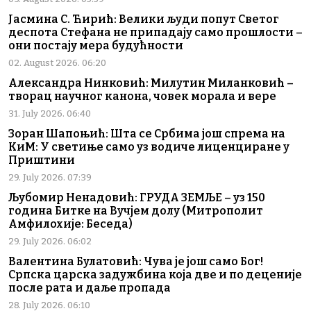
Јасмина С. Ћирић: Велики људи попут Светог
деспота Стефана не припадају само прошлости –
они постају мера будућности
02. August 2026. 06:20
Александра Нинковић: Милутин Миланковић –
творац научног канона, човек морала и вере
31. July 2026. 06:40
Зоран Шапоњић: Шта се Србима још спрема на
КиМ: У светиње само уз водиче лиценциране у
Приштини
29. July 2026. 07:39
Љубомир Ненадовић: ГРУДА ЗЕМЉЕ – уз 150
година Битке на Вучјем долу (Митрополит
Амфилохије: Беседа)
29. July 2026. 06:02
Валентина Булатовић: Чува је још само Бог!
Српска царска задужбина која две и по деценије
после рата и даље пропада
28. July 2026. 06:10