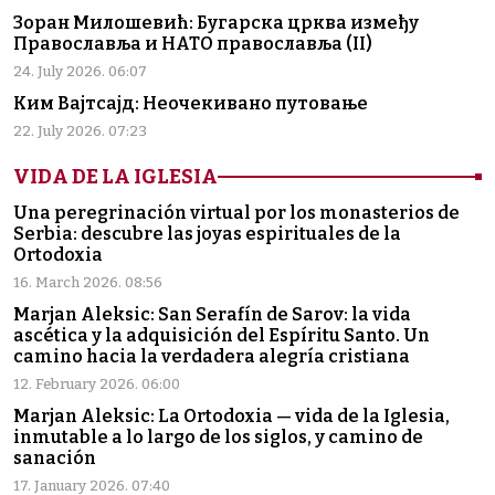
Зоран Милошевић: Бугарска црква између
Православља и НАТО православља (II)
24. July 2026. 06:07
Ким Вајтсајд: Неочекивано путовање
22. July 2026. 07:23
VIDA DE LA IGLESIA
Una peregrinación virtual por los monasterios de
Serbia: descubre las joyas espirituales de la
Ortodoxia
16. March 2026. 08:56
Marjan Aleksic: San Serafín de Sarov: la vida
ascética y la adquisición del Espíritu Santo. Un
camino hacia la verdadera alegría cristiana
12. February 2026. 06:00
Marjan Aleksic: La Ortodoxia — vida de la Iglesia,
inmutable a lo largo de los siglos, y camino de
sanación
17. January 2026. 07:40