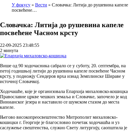
У фокусу
Вести
Словачка: Литија до рушевина капеле
посвећене…
Breadcrumb
Словачка: Литија до рушевина капеле
посвећене Часном крсту
22-09-2025 23:48:55
2 минута
Више од 90 ходочасника сабрало се у суботу, 20. септембра, на
петој годишњој литији до рушевина капеле посвећене Часном
крсту, у подножју Сендеров врха изнад Земплинске Шираве у
источној Словачкој.
Ходочашће, које је организовала Епархија михаловско-кошицка
Православне цркве чешких земaља и Словачке, започело је код
Винианског језера и наставило се шумском стазом до места
капеле.
Његово високопреосвештенство Митрополит михаловско-
кошицки г. Георгије је благословио почетак ходочашћа и уз
саслужење свештенства, служио Свету литургију, саопштила је