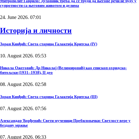
Митрополит Гаврило: Духовник треба да се труди да његове речи не буду у
супротности са његовим животом и делима
24. June 2026. 07:01
Историја и личности
Зоран Кинђић: Света старица Галактија Критска (IV)
10. August 2026. 05:53
Никола Ожеговић: Др Николај (Велимировић) као епископ охридско-
битољски (1931–1938), II део
08. August 2026. 02:58
Зоран Кинђић: Света старица Галактија Критска (III)
07. August 2026. 07:56
Александар Ђорђевић: Свети мученици Пребиловачки: Светлост вере у
бездану мржње
07. August 2026. 06:33