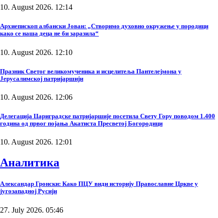
10. August 2026. 12:14
Архиепископ албански Јован: „Створимо духовно окружење у породици
како се наша деца не би заразила“
10. August 2026. 12:10
Празник Светог великомученика и исцелитеља Пантелејмона у
Јерусалимској патријаршији
10. August 2026. 12:06
Делегација Цариградске патријаршије посетила Свету Гору поводом 1.400
година од првог појања Акатиста Пресветој Богородици
10. August 2026. 12:01
Аналитика
Александар Гронски: Како ПЦУ види историју Православне Цркве у
југозападној Русији
27. July 2026. 05:46