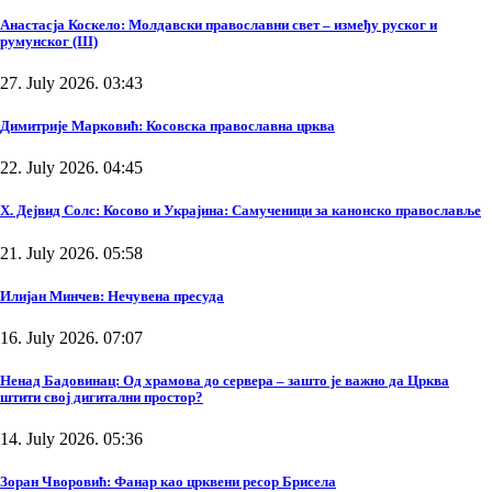
Анастасја Коскело: Молдавски православни свет – између руског и
румунског (III)
27. July 2026. 03:43
Димитрије Марковић: Косовска православна црква
22. July 2026. 04:45
Х. Дејвид Солс: Косово и Украјина: Самученици за канонско православље
21. July 2026. 05:58
Илијан Минчев: Нечувена пресуда
16. July 2026. 07:07
Ненад Бадовинац: Од храмова до сервера – зашто је важно да Црква
штити свој дигитални простор?
14. July 2026. 05:36
Зоран Чворовић: Фанар као црквени ресор Брисела