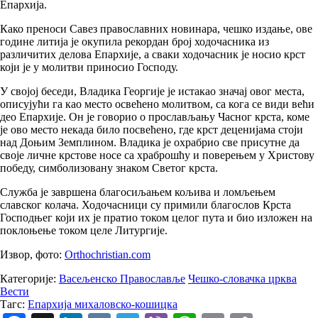
Епархија.
Како преноси Савез православних новинара, чешко издање, ове
године литија је окупила рекордан број ходочасника из
различитих делова Епархије, а сваки ходочасник је носио крст
који је у молитви приносио Господу.
У својој беседи, Владика Георгије је истакао значај овог места,
описујући га као место освећено молитвом, са кога се види већи
део Епархије. Он је говорио о прослављању Часног крста, коме
је ово место некада било посвећено, где крст деценијама стоји
над Доњим Земплином. Владика је охрабрио све присутне да
своје личне крстове носе са храброшћу и поверењем у Христову
победу, симболизовану знаком Светог крста.
Служба је завршена благосиљањем кољива и ломљењем
славског колача. Ходочасници су примили благослов Крста
Господњег који их је пратио током целог пута и био изложен на
поклоњење током целе Литургије.
Извор, фото:
Оrthochristian.com
Категорије:
Васељенско Православље
Чешко-словачка црква
Вести
Тагс:
Епархија михаловско-кошицка