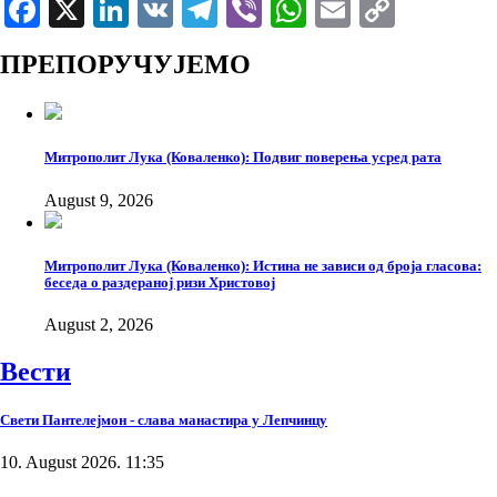
Facebook
X
LinkedIn
VK
Telegram
Viber
WhatsApp
Email
Copy
Link
ПРЕПОРУЧУЈЕМО
Митрополит Лука (Коваленко): Подвиг поверења усред рата
August 9, 2026
Митрополит Лука (Коваленко): Истина не зависи од броја гласова:
беседа о раздераној ризи Христовој
August 2, 2026
Вести
Свети Пантелејмон - слава манастира у Лепчинцу
10. August 2026. 11:35