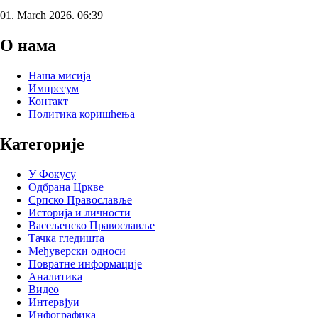
01. March 2026. 06:39
О нама
Наша мисија
Импресум
Контакт
Политика коришћења
Категорије
У Фокусу
Одбрана Цркве
Српско Православље
Историја и личности
Васељенско Православље
Тачка гледишта
Међуверски односи
Повратне информације
Аналитика
Видео
Интервјуи
Инфографика