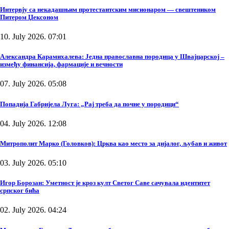
Интервју са некадашњим протестантским мисионаром — свештеником
Питером Џексоном
10. July 2026. 07:01
Александра Карамихалева: Једна православна породица у Швајцарској –
између финансија, фармације и вечности
07. July 2026. 05:08
Попадија Габријела Луга: „Рај треба да почне у породици“
04. July 2026. 12:08
Митрополит Марко (Головков): Црква као место за дијалог, љубав и живот
03. July 2026. 05:10
Игор Борозан: Уметност је кроз култ Светог Саве сачувала идентитет
српског бића
02. July 2026. 04:24