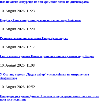
Владичанска Литургија на дан храмовне славе на Дивчибарама
10. August 2026. 11:23
Пријем у Епископији поводом крсне слава града Бијељине
10. August 2026. 11:20
Рукоположен нови свештеник Епархије канадске
10. August 2026. 11:17
Свети великомученик Пантелејмон прослављен у манастиру Бездин
10. August 2026. 11:08
У Осојану одржан „Ђедов сабор“ у знак сећања на митрополита
Амфилохија
10. August 2026. 10:52
Патријарх румунски Данило: Снажна вера, истрајна молитва и потпуни
пост изгоне демоне