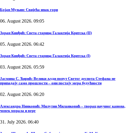
Бојан Муњин: Свијећа ипак гори
06. August 2026. 09:05
Зоран Кинђић: Света старица Галактија Критска (II)
05. August 2026. 06:42
Зоран Кинђић: Света старица Галактија Критска (I)
03. August 2026. 05:59
Јасмина С. Ћирић: Велики људи попут Светог деспота Стефана не
припадају само прошлости – они постају мера будућности
02. August 2026. 06:20
Александра Нинковић: Милутин Миланковић – творац научног канона,
човек морала и вере
31. July 2026. 06:40