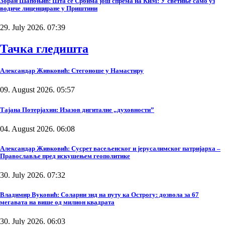
Зоран Шапоњић: Шта се Србима још спрема на КиМ: У светиње само уз
водиче лиценциране у Приштини
29. July 2026. 07:39
Тачка гледишта
Александар Живковић: Стегоноше у Намастиру
09. August 2026. 05:57
Тајана Потерјахин: Изазов дигиталне „духовности”
04. August 2026. 06:08
Александар Живковић: Сусрет васељенског и јерусалимског патријарха –
Православље пред искушењем геополитике
30. July 2026. 07:32
Владимир Вуковић: Соларни зид на путу ка Острогу: дозвола за 67
мегавата на више од милион квадрата
30. July 2026. 06:03