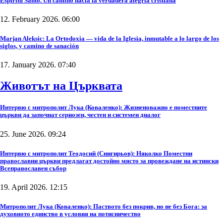
Espíritu Santo. Un camino hacia la verdadera alegría cristiana
12. February 2026. 06:00
Marjan Aleksic: La Ortodoxia — vida de la Iglesia, inmutable a lo largo de los
siglos, y camino de sanación
17. January 2026. 07:40
Животът на Църквата
Интервю с митрополит Лука (Коваленко): Жизненоважно е поместните
църкви да започнат сериозен, честен и системен диалог
25. June 2026. 09:24
Интервю с митрополит Теодосий (Снигирьов): Няколко Поместни
православни църкви предлагат достойно място за провеждане на истински
Всеправославен събор
19. April 2026. 12:15
Митрополит Лука (Коваленко): Паството без покрив, но не без Бога: за
духовното единство в условия на потисничество