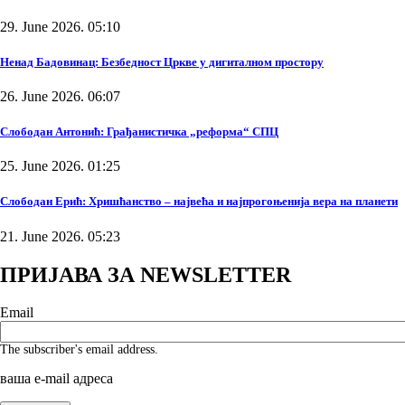
29. June 2026. 05:10
Ненад Бадовинац: Безбедност Цркве у дигиталном простору
26. June 2026. 06:07
Слободан Антонић: Грађанистичка „реформа“ СПЦ
25. June 2026. 01:25
Слободан Ерић: Хришћанство – највећа и најпрогоњенија вера на планети
21. June 2026. 05:23
ПРИЈАВА ЗА NEWSLETTER
Email
The subscriber's email address.
ваша е-mail адреса