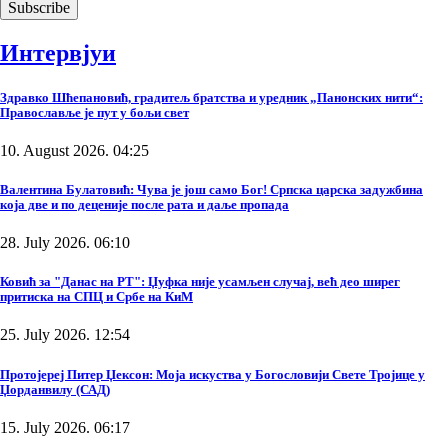
Интервјуи
Здравко Шћепановић, градитељ братства и уредник „Панонских нити“:
Православље је пут у бољи свет
10. August 2026. 04:25
Валентина Булатовић: Чува је још само Бог! Српска царска задужбина
која две и по деценије после рата и даље пропада
28. July 2026. 06:10
Ковић за "Данас на РТ": Џуфка није усамљен случај, већ део ширег
притиска на СПЦ и Србе на КиМ
25. July 2026. 12:54
Протојереј Питер Џексон: Моја искуства у Богословији Свете Тројице у
Џорданвилу (САД)
15. July 2026. 06:17