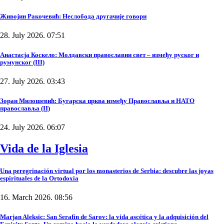
Живојин Ракочевић: Неслобода другачије говори
28. July 2026. 07:51
Анастасја Коскело: Молдавски православни свет – између руског и
румунског (III)
27. July 2026. 03:43
Зоран Милошевић: Бугарска црква између Православља и НАТО
православља (II)
24. July 2026. 06:07
Vida de la Iglesia
Una peregrinación virtual por los monasterios de Serbia: descubre las joyas
espirituales de la Ortodoxia
16. March 2026. 08:56
Marjan Aleksic: San Serafín de Sarov: la vida ascética y la adquisición del