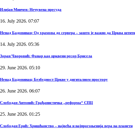
Илијан Минчев: Нечувена пресуда
16. July 2026. 07:07
Ненад Бадовинац: Од храмова до сервера – зашто је важно да Црква штити
14. July 2026. 05:36
Зоран Чворовић: Фанар као црквени ресор Брисела
29. June 2026. 05:10
Ненад Бадовинац: Безбедност Цркве у дигиталном простору
26. June 2026. 06:07
Слободан Антонић: Грађанистичка „реформа“ СПЦ
25. June 2026. 01:25
Слободан Ерић: Хришћанство – највећа и најпрогоњенија вера на планети