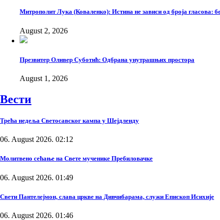
Митрополит Лука (Коваленко): Истина не зависи од броја гласова: бе
August 2, 2026
Презвитер Оливер Суботић: Одбрана унутрашњих простора
August 1, 2026
Вести
Трећа недеља Светосавског кампа у Шејдленду
06. August 2026. 02:12
Молитвено сећање на Свете мученике Пребиловачке
06. August 2026. 01:49
Свети Пантелејмон, слава цркве на Дивчибарама, служи Епископ Исихије
06. August 2026. 01:46