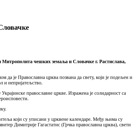
Словачке
 и Митрополита чешких земаља и Словачке г. Растислава,
м да је Православна црква позвана да свету, који је подељен и
ол и непријатељство.
 Украјинске православне цркве. Изражена је солидарност са
ероисповести.
ку.
итеља који су уписани у црквене календаре. Међу њима су
итер Димитрије Гагастатис (Грчка православна црква), свети