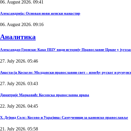
06. August 2026. 09:41
Александрија: Основан нови женски манастир
06. August 2026. 09:16
Аналитика
Александар Гронски: Како ПЦУ види историју Православне Цркве у југоза
27. July 2026. 05:46
Анастасја Коскело: Молдавски православни свет – између руског и румунско
27. July 2026. 03:43
Димитрије Марковић: Косовска православна црква
22. July 2026. 04:45
Х. Дејвид Солс: Косово и Украјина: Самученици за канонско православље
21. July 2026. 05:58