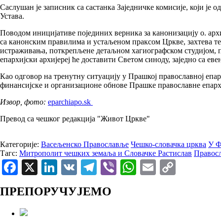
Саслушан је записник са састанка Заједничке комисије, који је о
Устава.
Поводом иницијативе појединих верника за канонизацију о. архи
са канонским правилима и устаљеном праксом Цркве, захтева т
истраживања, поткрепљене детаљном хагиографском студијом, п
епархијски архијереј ће доставити Светом синоду, заједно са ев
Као одговор на тренутну ситуацију у Прашкој православној епа
финансијске и организационе обнове Прашке православне епархи
Извор, фото:
eparchiapo.sk
Превод са чешког редакција "Живот Цркве"
Категорије:
Васељенско Православље
Чешко-словачка црква
У 
Тагс:
Митрополит чешких земаља и Словачке Растислав
Правосл
Facebook
X
LinkedIn
VK
Telegram
Viber
WhatsApp
Email
Copy
Link
ПРЕПОРУЧУЈЕМО