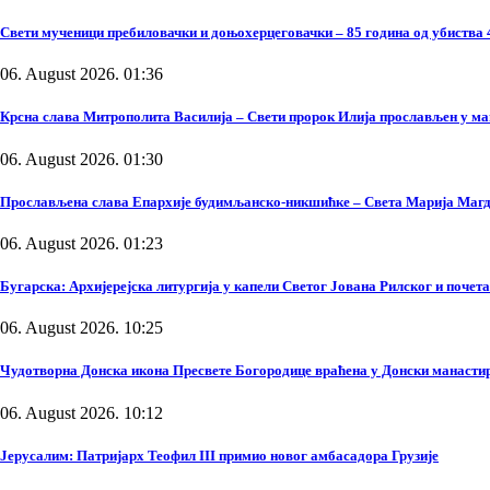
Свети мученици пребиловачки и доњохерцеговачки – 85 година од убиства 
06. August 2026. 01:36
Крсна слава Митрополита Василија – Свети пророк Илија прослављен у м
06. August 2026. 01:30
Прослављена слава Епархије будимљанско-никшићке – Света Марија Маг
06. August 2026. 01:23
Бугарска: Архијерејска литургија у капели Светог Јована Рилског и поче
06. August 2026. 10:25
Чудотворна Донска икона Пресвете Богородице враћена у Донски манасти
06. August 2026. 10:12
Јерусалим: Патријарх Теофил III примио новог амбасадора Грузије