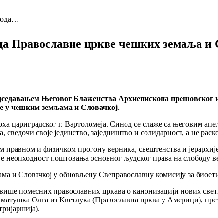
нода…
да Православне цркве чешких земаља и 
 председавањем Његовог Блаженства Архиепископа прешовског
е у чешким земљама и Словачкој.
а цариградског г. Вартоломеја. Синод се слаже са његовим апело
сведочи своје јединство, заједништво и солидарност, а не раск
м правном и физичком прогону верника, свештенства и јерархије
 је неопходност поштовања основног људског права на слободу в
а и Словачкој у обновљену Свеправославну комисију за биоети
 више помесних православних цркава о канонизацији нових свет
атушка Олга из Кветлука (Православна црква у Америци), презв
тријаршија).