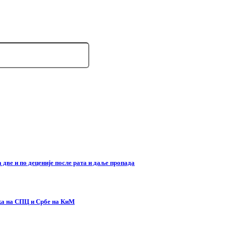
две и по деценије после рата и даље пропада
ска на СПЦ и Србе на КиМ