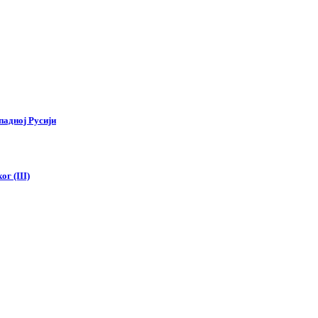
падној Русији
г (III)