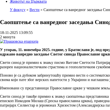
Животът на Църквата
У фокусу
Вести
Саопштење са ванредног заседања Си
Breadcrumb
Саопштење са ванредног заседања Сино
18-11-2025 13:09:55
2 минута
У уторак, 11. новембра 2025. године, у Братислави је, под
одржано ванредно заседање Светог синода Православне цркв
Свети синод је примио к знању писмо Његове Светости Патријарх
разорен националистичким страстима и геополитичким сукобима, 
Поново је са дубоком забринутошћу примио вести о систематско
свима који пате због верских напетости у Украјини и наглашена
Именовани су представници Православне цркве у чешким земљам
Свети синод је такође примио к знању саопштења представника
епископ Никодим Милаш (Српска православна црква), праведна м
патријарх Силвестар и јеромонах Хризостом (Александријска па