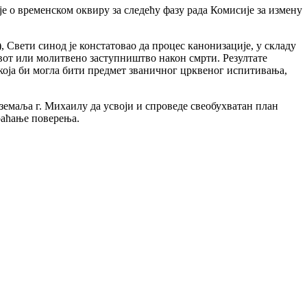
 је о временском оквиру за следећу фазу рада Комисије за измену
 Свети синод је констатовао да процес канонизације, у складу
от или молитвено заступништво након смрти. Резултате
која би могла бити предмет званичног црквеног испитивања,
емаља г. Михаилу да усвоји и спроведе свеобухватан план
раћање поверења.