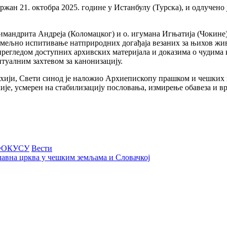
држан 21. октобра 2025. године у Истанбулу (Турска), и одлучено
мандрита Андреја (Коломацког) и о. игумана Игњатија (Чокине),
емељно испитивање натприродних догађаја везаних за њихов жив
регледом доступних архивских материјала и доказима о чудима 
ентуалним захтевом за канонизацију.
рхији, Свети синод је наложио Архиепископу прашком и чешких з
је, усмерен на стабилизацију пословања, измирење обавеза и в
ФОКУСУ
Вести
авна црква у чешким земљама и Словачкој