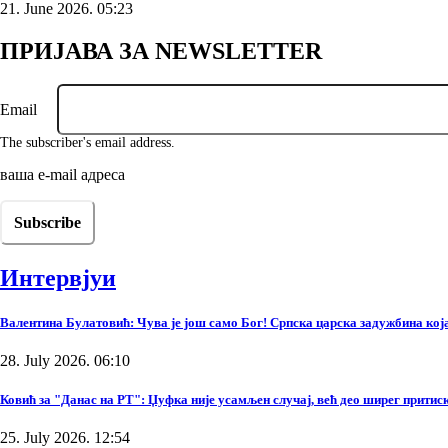
21. June 2026. 05:23
ПРИЈАВА ЗА NEWSLETTER
Email
The subscriber's email address.
ваша е-mail адреса
Интервјуи
Валентина Булатовић: Чува је још само Бог! Српска царска задужбина која 
28. July 2026. 06:10
Ковић за "Данас на РТ": Џуфка није усамљен случај, већ део ширег прити
25. July 2026. 12:54