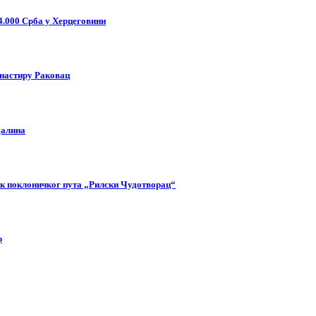
4.000 Срба у Херцеговини
анастиру Раковац
далина
так поклоничког пута „Рилски Чудотворац“
р