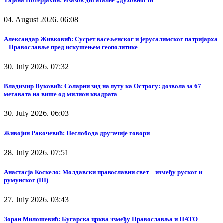
Тајана Потерјахин: Изазов дигиталне „духовности”
04. August 2026. 06:08
Александар Живковић: Сусрет васељенског и јерусалимског патријарха
– Православље пред искушењем геополитике
30. July 2026. 07:32
Владимир Вуковић: Соларни зид на путу ка Острогу: дозвола за 67
мегавата на више од милион квадрата
30. July 2026. 06:03
Живојин Ракочевић: Неслобода другачије говори
28. July 2026. 07:51
Анастасја Коскело: Молдавски православни свет – између руског и
румунског (III)
27. July 2026. 03:43
Зоран Милошевић: Бугарска црква између Православља и НАТО