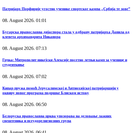
Патријарх Порфирије угостио ученике спортског кампа „Србија те зове”
08. August 2026. 01:01
Бугарска православна дијаспора стала у одбрану патријарха Данила од
клевета архимандрита Никанора
08. August 2026. 07:13
Грчка: Митрополит никејски Алексије посетио летњи камп за ученице и
студенткиње
08. August 2026. 07:02
Кипар пружа помоћ Јерусалимској и Антиохијској патријаршији у
оквиру новог програма подршке Блиском истоку
08. August 2026. 06:50
Белоруска православна црква упозорава на деловање лажних
свештеника и псеудорелигиозних група
08. August 2026. 06:41