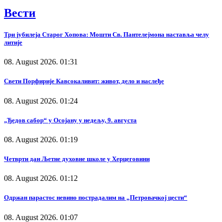
Вести
Три јубилеја Старог Хопова: Мошти Св. Пантелејмона наставља челу
литије
08. August 2026. 01:31
Свети Порфирије Кавсокаливит: живот, дело и наслеђе
08. August 2026. 01:24
„Ђедов сабор“ у Осојану у недељу, 9. августа
08. August 2026. 01:19
Четврти дан Љетне духовне школе у Херцеговини
08. August 2026. 01:12
Одржан парастос невино пострадалим на „Петровачкој цести“
08. August 2026. 01:07