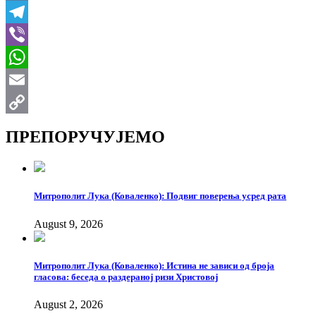
VK
Telegram
Viber
WhatsApp
Email
Copy
ПРЕПОРУЧУЈЕМО
Link
Митрополит Лука (Коваленко): Подвиг поверења усред рата
August 9, 2026
Митрополит Лука (Коваленко): Истина не зависи од броја
гласова: беседа о раздераној ризи Христовој
August 2, 2026