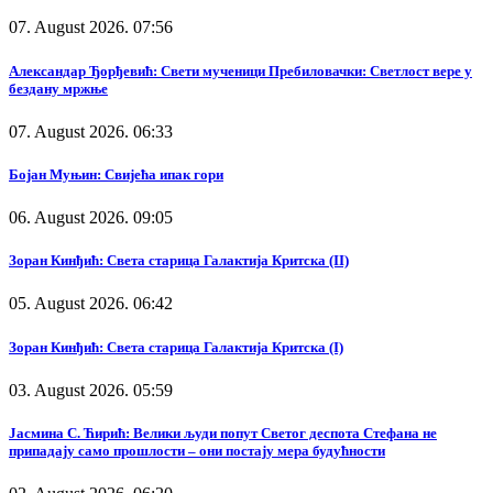
07. August 2026. 07:56
Александар Ђорђевић: Свети мученици Пребиловачки: Светлост вере у
бездану мржње
07. August 2026. 06:33
Бојан Муњин: Свијећа ипак гори
06. August 2026. 09:05
Зоран Кинђић: Света старица Галактија Критска (II)
05. August 2026. 06:42
Зоран Кинђић: Света старица Галактија Критска (I)
03. August 2026. 05:59
Јасмина С. Ћирић: Велики људи попут Светог деспота Стефана не
припадају само прошлости – они постају мера будућности