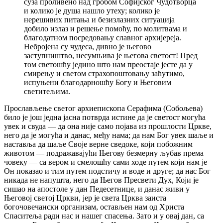
суза проливено над гробом Софијског Чудотворца
и колико је душа нашло утеху; колико је
нерешивих питања и безизлазних ситуација
добило излаз и решење помоћу, по молитвама и
благодатном посредовању славног архијереја.
Небројена су чудеса, дивно је његово
заступништво, несумњива је његова светост! Пред
том светошћу једино што нам преостаје јесте да у
смирењу и светом страхопоштовању заћутимо,
испуњени благодарношћу Богу и Његовим
светитељима.
Прослављење светог архиепископа Серафима (Собољева)
било је још једна јасна потврда истине да је светост могућа
увек и свуда — да она није само појава из прошлости Цркве,
него да је могућа и данас, међу нама; да нам Бог увек шаље и
наставља да шаље Своје верне сведоке, који побожним
животом — подражавајући Његову безмерну љубав према
човеку — са вером и смелошћу сами ходе путем који нам је
Он показао и тим путем подстичу и воде и друге; да нас Бог
никада не напушта, него да Његов Пресвети Дух, Који је
сишао на апостоле у дан Педесетнице, и данас живи у
Његовој светој Цркви, јер је света Црква заиста
богочовечански организам, остављен нам од Христа
Спаситеља ради нас и нашег спасења. Зато и у овај дан, са