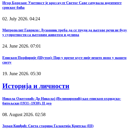
Игор Борозан: Уметност је кроз култ Светог Саве сачувала идентитет
српског бића
02. July 2026. 04:24
Митрополит Гаврило: Духовник треба да се труди да његове речи не буду
у супротности са његовим животом и делима
24. June 2026. 07:01
Епископ Порфирије (Шутов): Пир у време куге није нешто ново у нашем
свету
19. June 2026. 05:30
Историја и личности
Никола Ожеговић: Др Николај (Велимировић) као епископ охридско-
битољски (1931–1938), II део
08. August 2026. 02:58
Зоран Кинђић: Света старица Галактија Критска (III)