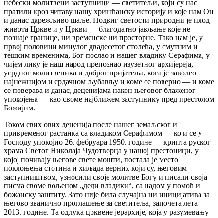
небески молитвени заступници — светитељи, који су нас
пратили кроз читаву нашу хришћанску историју и које нам Он
и данас дарежљиво шаље. Подвиг светости природни је плод
живота Цркве и у Цркви — благодатно јављање које не
познаје границе, ни временске ни просторне. Тако нам је, у
првој половини минулог двадесетог столећа, у смутним и
тешким временима, Бог послао и нашег владику Серафима, у
чијем лику је наш народ препознао изузетног архијереја,
усрдног молитвеника и доброг пријатеља, кога је заволео
најнежнијом и срдачном љубављу и коме се поверио — и коме
се поверава и данас, деценијама након његовог блаженог
упокојења — као своме најближем заступнику пред престолом
Божијим.
Током свих ових деценија после нашег земаљског и
привременог растанка са владиком Серафимом — који се у
Господу упокојио 26. фебруара 1950. године — крипта руског
храма Светог Николаја Чудотворца у нашој престоници, у
којој почивају његове свете мошти, постала је место
поклоњења стотина и хиљада верних који су, његовим
заступништвом, узносили своје молитве Богу и писали своја
писма своме вољеном „деди владики“, са надом у помоћ и
божанску заштиту. Зато није била случајна ни иницијатива за
његово званично проглашење за светитеља, започета лета
2013. године. Та одлука црквене јерархије, која у разумевању