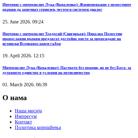
Интервю с митрополит Лука (Коваленко): Жизненоважно е поместните
църкви да започнат сериозен, честен и системен диалог
25. June 2026. 09:24
Интервю с митрополит Теодосий (Снигирьов): Няколко Поместни
православни църкви предлагат достойно място за провеждане на
истински Всеправославен събор
19. April 2026. 12:15
Митрополит Лука (Коваленко): Паството без покрив, но не без Бога: за
духовното единство в условия на потисничество
01. March 2026. 06:39
О нама
Наша мисија
Импресум
Контакт
Политика коришћења