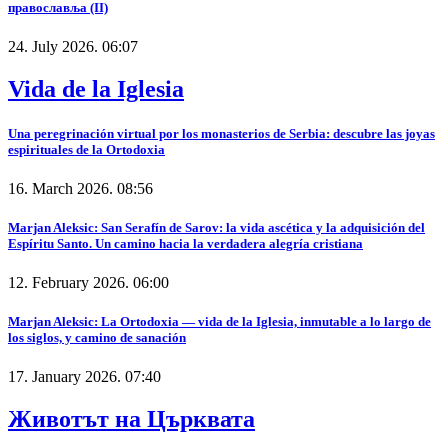
православља (II)
24. July 2026. 06:07
Vida de la Iglesia
Una peregrinación virtual por los monasterios de Serbia: descubre las joyas
espirituales de la Ortodoxia
16. March 2026. 08:56
Marjan Aleksic: San Serafín de Sarov: la vida ascética y la adquisición del
Espíritu Santo. Un camino hacia la verdadera alegría cristiana
12. February 2026. 06:00
Marjan Aleksic: La Ortodoxia — vida de la Iglesia, inmutable a lo largo de
los siglos, y camino de sanación
17. January 2026. 07:40
Животът на Църквата