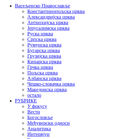
Васељенско Православље
Константинопољска црква
Александријска црква
Антиохијска црква
Јерусалимска црква
Руска црква
Српска црква
Румунска црква
Бугарска црква
Грузијска црква
Кипарска црква
Грчка црква
Пољска црква
Албанска црква
Чешко-словачка црква
Македонска црква
остало
РУБРИКЕ
У фокусу
Вести
Богословље
Међуверски односи
Аналитика
Интервјуи