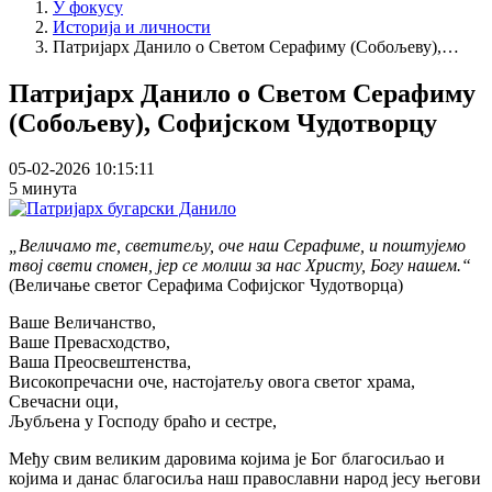
У фокусу
Историја и личности
Патријарх Данило о Светом Серафиму (Собољеву),…
Патријарх Данило о Светом Серафиму
(Собољеву), Софијском Чудотворцу
05-02-2026 10:15:11
5 минута
„Величамо те, светитељу, оче наш Серафиме, и поштујемо
твој свети спомен, јер се молиш за нас Христу, Богу нашем.“
(Величање светог Серафима Софијског Чудотворца)
Ваше Величанство,
Ваше Превасходство,
Ваша Преосвештенства,
Високопречасни оче, настојатељу овога светог храма,
Свечасни оци,
Љубљена у Господу браћо и сестре,
Међу свим великим даровима којима је Бог благосиљао и
којима и данас благосиља наш православни народ јесу његови