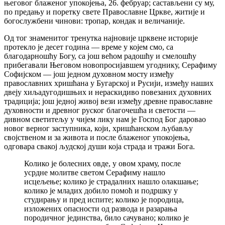
његовог блаженог упокојења, 26. фебруар; састављени су му,
по предању и поретку свете Православне Цркве, житије и
богослужбени чинови: тропар, кондак и величаније.
Од тог знаменитог тренутка најновије црквене историје
протекло је десет година — време у којем смо, са
благодарношћу Богу, са још већом радошћу и смелошћу
прибегавали Његовом новопросијавшем угоднику, Серафиму
Софијском — још једном духовном мосту између
православних хришћана у Бугарској и Русији, између наших
двеју хиљадугодишњих и нераскидиво повезаних духовних
традиција; још једној живој вези између древне православне
духовности и древног руског благочешћа и светости —
дивном светитељу у чијем лику нам је Господ Бог даровао
новог верног заступника, који, хришћанском љубављу
својственом и за живота и после блаженог упокојења,
одговара свакој људској души која страда и тражи Бога.
Колико је болесних овде, у овом храму, после
усрдне молитве светом Серафиму нашло
исцељење; колико је страдалних нашло олакшање;
колико је младих добило помоћ и подршку у
студирању и пред испите; колико је породица,
изложених опасности од развода и разарања
породичног јединства, било сачувано; колико је