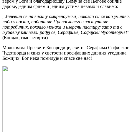
вером у Бога и благодарношћу Њему за све Његове обилне
дарове, једним срцем и једним устима певамо и славимо:
„Узневши се на висину смиреноумља, показао си се као учитељ
побожности, поборниче Православља и заступниче
потребитих, похвало монаха и изврсни пастиру; зато ти с
љубављу кличемо: радуј се, Серафиме, Софијски Чудотворче!“
(Кондак, глас четврти)
Молитвама Пресвете Богородице, светог Серафима Софијског
Чудотворца и свих у светости просијавших дивних угодника
Божијих, Бог нека помилује и спасе све нас!