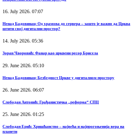
16. July 2026. 07:07
Ненад Бадовинац: Од храмова до сервера – зашто је важно да Црква
штити свој дигитални простор?
14. July 2026. 05:36
Зоран Чворовић: Фанар као црквени ресор Брисела
29. June 2026. 05:10
Ненад Бадовинац: Безбедност Цркве у дигиталном простору
26. June 2026. 06:07
Слободан Антонић: Грађанистичка „реформа“ СПЦ
25. June 2026. 01:25
Слободан Ерић: Хришћанство – највећа и најпрогоњенија вера на
планети