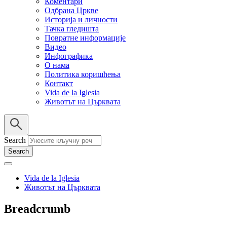
Коментари
Одбрана Цркве
Историја и личности
Тачка гледишта
Повратне информације
Видео
Инфографика
О нама
Политика коришћења
Контакт
Vida de la Iglesia
Животът на Църквата
Search
Vida de la Iglesia
Животът на Църквата
Breadcrumb