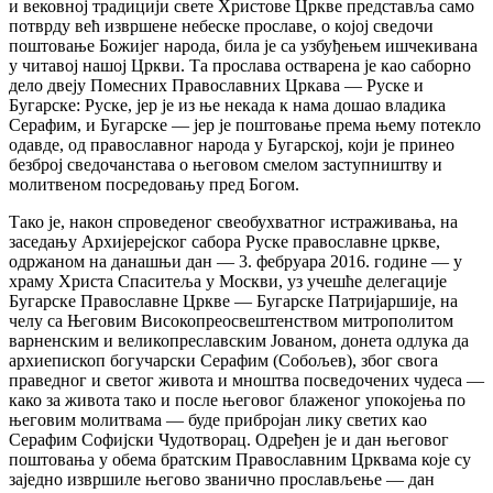
и вековној традицији свете Христове Цркве представља само
потврду већ извршене небеске прославе, о којој сведочи
поштовање Божијег народа, била је са узбуђењем ишчекивана
у читавој нашој Цркви. Та прослава остварена је као саборно
дело двеју Помесних Православних Цркава — Руске и
Бугарске: Руске, јер је из ње некада к нама дошао владика
Серафим, и Бугарске — јер је поштовање према њему потекло
одавде, од православног народа у Бугарској, који је принео
безброј сведочанстава о његовом смелом заступништву и
молитвеном посредовању пред Богом.
Тако је, након спроведеног свеобухватног истраживања, на
заседању Архијерејског сабора Руске православне цркве,
одржаном на данашњи дан — 3. фебруара 2016. године — у
храму Христа Спаситеља у Москви, уз учешће делегације
Бугарске Православне Цркве — Бугарске Патријаршије, на
челу са Његовим Високопреосвештенством митрополитом
варненским и великопреславским Јованом, донета одлука да
архиепископ богучарски Серафим (Собољев), због свога
праведног и светог живота и мноштва посведочених чудеса —
како за живота тако и после његовог блаженог упокојења по
његовим молитвама — буде прибројан лику светих као
Серафим Софијски Чудотворац. Одређен је и дан његовог
поштовања у обема братским Православним Црквама које су
заједно извршиле његово званично прослављење — дан