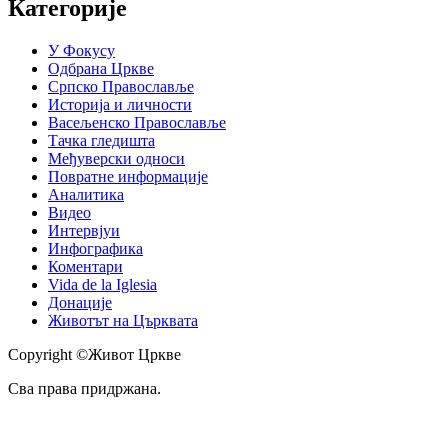
Категорије
У Фокусу
Одбрана Цркве
Српско Православље
Историја и личности
Васељенско Православље
Тачка гледишта
Међуверски односи
Повратне информације
Аналитика
Видео
Интервјуи
Инфографика
Коментари
Vida de la Iglesia
Донације
Животът на Църквата
Copyright ©Живот Цркве
Сва права придржана.