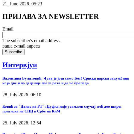
21. June 2026. 05:23
ПРИЈАВА ЗА NEWSLETTER
Email
The subscriber's email address.
ваша е-mail адреса
Интервјуи
Валентина Булатовић: Чува је још само Бог! Српска царска задужбина
која две и по деценије после рата и даље пропада
28. July 2026. 06:10
Ковић за "Данас на РТ": Џуфка није усамљен случај, већ део ширег
притиска на СПЦ и Србе на КиМ
25. July 2026. 12:54