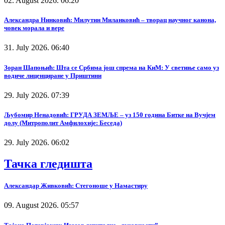
02. August 2026. 06:20
Александра Нинковић: Милутин Миланковић – творац научног канона,
човек морала и вере
31. July 2026. 06:40
Зоран Шапоњић: Шта се Србима још спрема на КиМ: У светиње само уз
водиче лиценциране у Приштини
29. July 2026. 07:39
Љубомир Ненадовић: ГРУДА ЗЕМЉЕ – уз 150 година Битке на Вучјем
долу (Митрополит Амфилохије: Беседа)
29. July 2026. 06:02
Тачка гледишта
Александар Живковић: Стегоноше у Намастиру
09. August 2026. 05:57