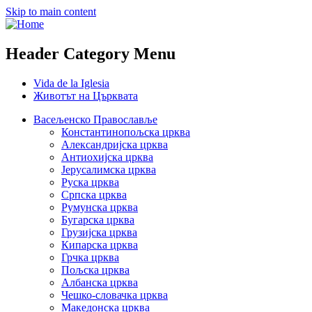
Skip to main content
Header Category Menu
Vida de la Iglesia
Животът на Църквата
Васељенско Православље
Константинопољска црква
Александријска црква
Антиохијска црква
Јерусалимска црква
Руска црква
Српска црква
Румунска црква
Бугарска црква
Грузијска црква
Кипарска црква
Грчка црква
Пољска црква
Албанска црква
Чешко-словачка црква
Македонска црква