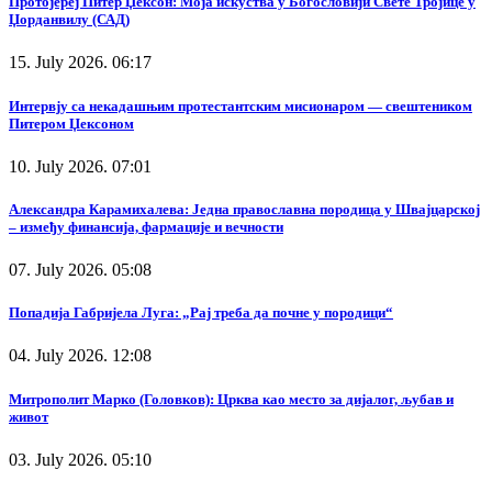
Протојереј Питер Џексон: Моја искуства у Богословији Свете Тројице у
Џорданвилу (САД)
15. July 2026. 06:17
Интервју са некадашњим протестантским мисионаром — свештеником
Питером Џексоном
10. July 2026. 07:01
Александра Карамихалева: Једна православна породица у Швајцарској
– између финансија, фармације и вечности
07. July 2026. 05:08
Попадија Габријела Луга: „Рај треба да почне у породици“
04. July 2026. 12:08
Митрополит Марко (Головков): Црква као место за дијалог, љубав и
живот
03. July 2026. 05:10