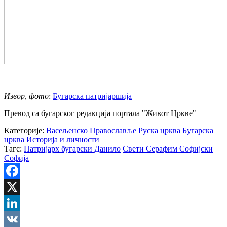
Извор, фото
:
Бугарска патријаршија
Превод са бугарског редакција портала "Живот Цркве"
Категорије:
Васељенско Православље
Руска црква
Бугарска
црква
Историја и личности
Тагс:
Патријарх бугарски Данило
Свети Серафим Софијски
Софија
Facebook
X
LinkedIn