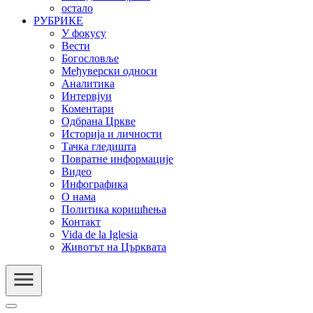
остало
РУБРИКЕ
У фокусу
Вести
Богословље
Међуверски односи
Аналитика
Интервјуи
Коментари
Одбрана Цркве
Историја и личности
Тачка гледишта
Повратне информације
Видео
Инфографика
О нама
Политика коришћења
Контакт
Vida de la Iglesia
Животът на Църквата