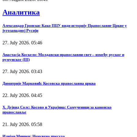
Аналитика
Александар Гронски: Како ПЦУ види историју Православне Цркве у
југозападној Русији
27. July 2026. 05:46
Анастасја Коскело: Молдавски православни свет – између руског и
румунског (III)
27. July 2026. 03:43
Димитрије Марковић: Косовска православна црква
22. July 2026. 04:45
Х. Дејвид Солс: Косово и Украјина: Самученици за канонско
православље
21. July 2026. 05:58
Илијан Минчев: Нечувена пресуда