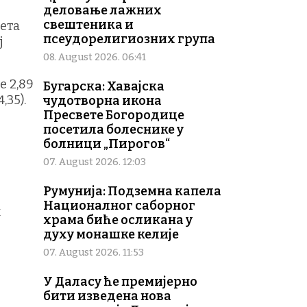
деловање лажних
свештеника и
ета
псеудорелигиозних група
ј
08. August 2026. 06:41
е 2,89
Бугарска: Хавајска
,35).
чудотворна икона
Пресвете Богородице
посетила болеснике у
болници „Пирогов“
07. August 2026. 12:03
Румунија: Подземна капела
Националног саборног
х
храма биће осликана у
духу монашке келије
07. August 2026. 11:53
У Даласу ће премијерно
бити изведена нова