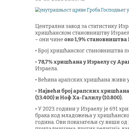
Централни завод за статистику Изра
хришћанском становништву Израел
– они чине
око 1,9% становништва
• Број хришћанског становништва пор
•
78,7% хришћана у Израелу су Ара
Израела.
• Већина арапских хришћана живи у 
•
Највећи број арапских хришћана ж
(13.400) и Ноф Ха-Галилу (10.800).
• У 2023. години у Израелу је 691 х
брака код младожења у хришћанској з
година. Ови показатељи су виши од
припадницима других религија, како