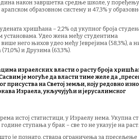
година након завршетка средње школе, у поређењу
у арапском образовном систему и 47,3% у образов
студената хришћана – 2,2% од укупног броја студен
м установама. Удео жена међу студентима
 више него њихов удео међу Јеврејима (58,3%), а 
71,0%) и Друзима (63,3%).
ацима израелских власти о расту броја хришћа
 Сасвим је могуће да власти тиме желе да „пресе
г присуства на Светој земљи, коју редовно изн
ава Израела, укључујући и јерусалимског
ема истој статистици, у Израелу нема. Укупна с
 године ступања у брак – све то не указује на раст
што је познато, ствара ограничења за пресељење