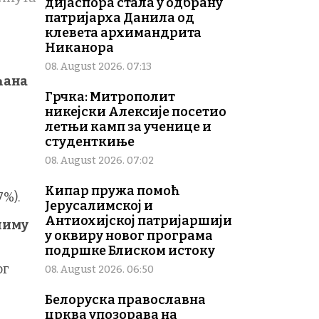
дијаспора стала у одбрану
патријарха Данила од
клевета архимандрита
Никанора
08. August 2026. 07:13
ћана
Грчка: Митрополит
никејски Алексије посетио
летњи камп за ученице и
студенткиње
08. August 2026. 07:02
Кипар пружа помоћ
7%).
Јерусалимској и
Антиохијској патријаршији
алиму
у оквиру новог програма
подршке Блиском истоку
ог
08. August 2026. 06:50
Белоруска православна
црква упозорава на