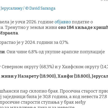
ела је уочи 2026. године
објавио
податке о
а. Тренутно у земљи живи
око 184 хиљаде хриш
 Израела
.
астао је у 2024. години за 0,7%.
пи
. Они чине 6,8% од укупне арапске популације
Северном округу (68,3%) и у Хаифском округу (14,
иви у Назарету (18.900), Хаифи (18.800), Јерус
ришћански пар склопио брак. Просечна старост прв
аједници била је 30,8 година, а код невеста 27,8
 просечне старости ступања у брак међу
 за младожење, тако и за невесте.