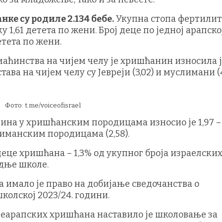
ке су родиле 2.134 бебе.
Укупна стопа фертилит
 1,61 детета по жени. Број деце по једној арапско
етета по жени.
аћинства на чијем челу је хришћанин износила ј
ва на чијем челу су Јевреји (3,02) и муслимани (4
Фото: t.me/voiceofisrael
одина у хришћанским породицама износио је 1,97 –
слиманским породицама (2,58).
 деце хришћана – 1,3% од укупног броја израелски
едње школе.
да имало је право на добијање сведочанства о
олској 2023/24. години.
 неарапских хришћана наставило је школовање за