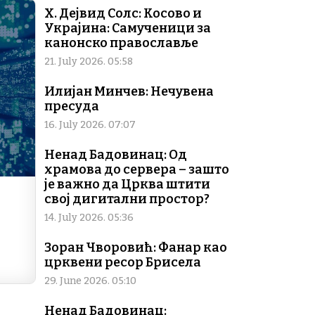
l
y
Х. Дејвид Солс: Косово и
Li
Украјина: Самученици за
n
канонско православље
k
21. July 2026. 05:58
Илијан Минчев: Нечувена
пресуда
16. July 2026. 07:07
Ненад Бадовинац: Од
храмова до сервера – зашто
је важно да Црква штити
свој дигитални простор?
14. July 2026. 05:36
Зоран Чворовић: Фанар као
црквени ресор Брисела
29. June 2026. 05:10
Ненад Бадовинац: