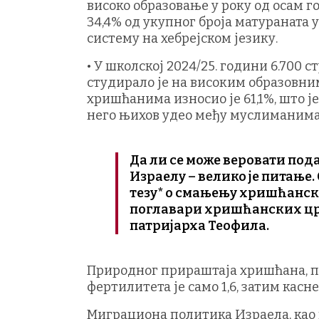
високо образовање у року од осам 
34,4% од укупног броја матураната 
систему на хебрејском језику.
• У школској 2024/25. години 6.700 
студирало је на високим образовни
хришћанима износио је 61,1%, што је
него њихов удео међу муслиманима (
Да ли се може веровати под
Израелу – велико је питање.
тезу* о смањењу хришћанско
поглавари хришћанских црк
патријарха Теофила.
Природног прираштаја хришћана, пр
фертилитета је само 1,6, затим касне
Миграциона политика Израела, као 