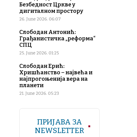
Безбедност Цркве у
дигиталном простору
26. June 2026. 06:07
Слободан Антонић:
Грађанистичка „реформа“
СПЦ
25. June 2026. 01:25
Слободан Ерић:
Хришћанство – највећа и
најпрогоњенија вера на
планети
21. June 2026. 05:23
ПРИЈАВА ЗА
NEWSLETTER