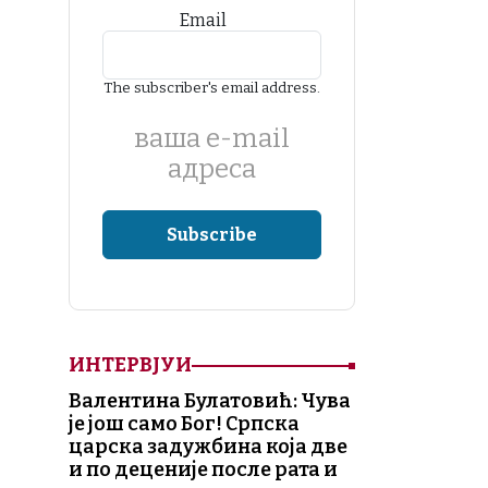
Email
The subscriber's email address.
ваша е-mail
адреса
ИНТЕРВЈУИ
Валентина Булатовић: Чува
је још само Бог! Српска
царска задужбина која две
и по деценије после рата и