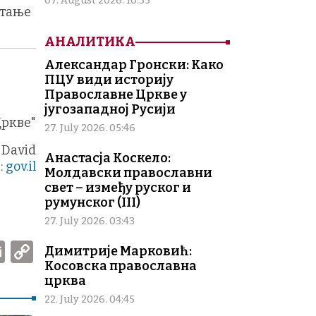
07. August 2026. 10:35
итање
АНАЛИТИКА
Александар Гронски: Како
ПЦУ види историју
Православне Цркве у
југозападној Русији
Цркве"
27. July 2026. 05:46
 David
Анастасја Коскело:
р
:
gov.il
Молдавски православни
свет – између руског и
румунског (III)
27. July 2026. 03:43
W
E
C
Димитрије Марковић:
Косовска православна
m
o
црква
ai
p
22. July 2026. 04:45