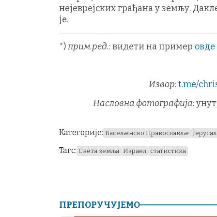
нејеврејских грађана у земљу. Дакле
је.
*)
прим.ред.
: видети на пример
овде
Извор
:
t.me/chr
Насловна фотографија
: уну
Категорије:
Васељенско Православље
Јеруса
Тагс:
Света земља
Израел
статистика
ПРЕПОРУЧУЈЕМО