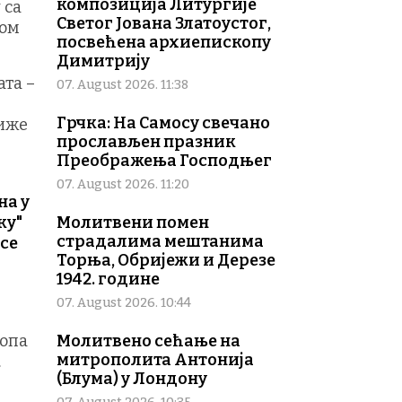
композиција Литургије
 са
Светог Јована Златоустог,
ном
посвећена архиепископу
Димитрију
ата –
07. August 2026. 11:38
Грчка: На Самосу свечано
ниже
прослављен празник
Преображења Господњег
07. August 2026. 11:20
на у
ку"
Молитвени помен
страдалима мештанима
осе
Торња, Обријежи и Дерезе
1942. године
07. August 2026. 10:44
топа
Молитвено сећање на
митрополита Антонија
.
(Блума) у Лондону