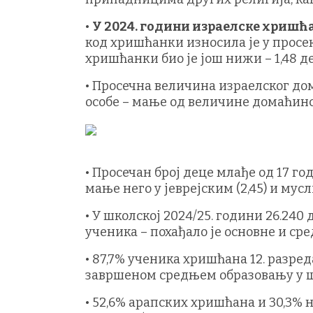
•
У 2024. години израелске хришћан
код хришћанки износила је у просеку
хришћанки био је још нижи – 1,48 д
• Просечна величина израелског дом
особе – мање од величине домаћинста
• Просечан број деце млађе од 17 г
мање него у јеврејским (2,45) и му
• У школској 2024/25. години 26.240
ученика – похађало је основне и ср
• 87,7% ученика хришћана 12. разре
завршеном средњем образовању у шк
• 52,6% арапских хришћана и 30,3%