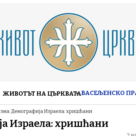
enu
ВАСЕЉЕНСКО П
ЖИВОТЪТ НА ЦЪРКВАТА
зма: Демографија Израела: хришћани
ја Израела: хришћани
3 м