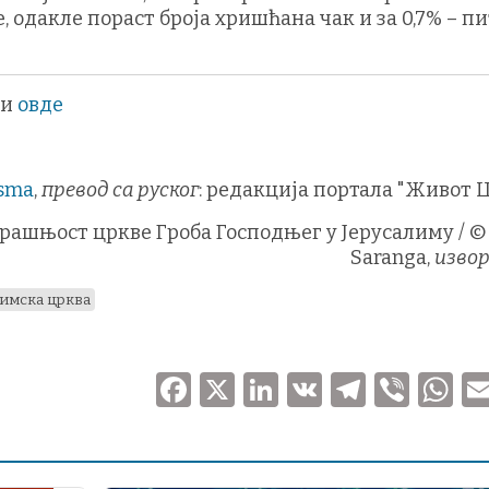
, одакле пораст броја хришћана чак и за 0,7% – п
и
овде
isma
,
превод са руског
: редакција портала "Живот 
трашњост цркве Гроба Господњег у Јерусалиму / ©
Saranga,
изво
лимска црква
F
X
Li
V
T
V
a
n
K
el
ib
h
c
k
e
er
at