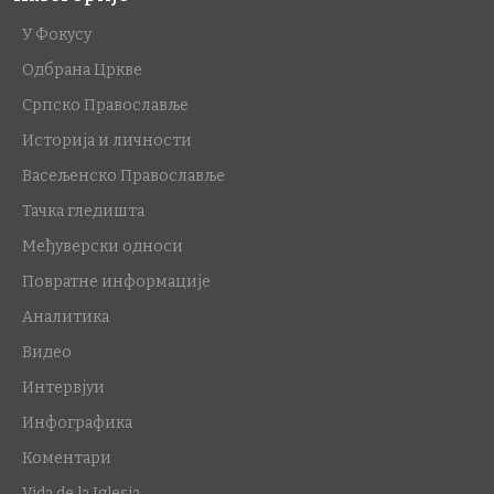
У Фокусу
Одбрана Цркве
Српско Православље
Историја и личности
Васељенско Православље
Тачка гледишта
Међуверски односи
Повратне информације
Аналитика
Видео
Интервјуи
Инфографика
Коментари
Vida de la Iglesia