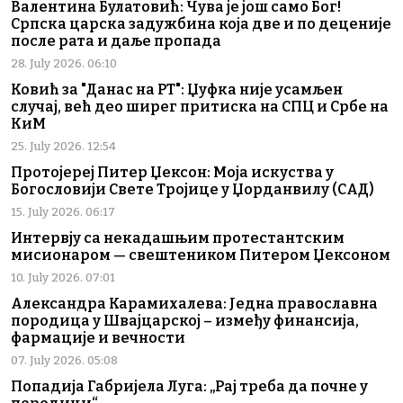
Валентина Булатовић: Чува је још само Бог!
Српска царска задужбина која две и по деценије
после рата и даље пропада
28. July 2026. 06:10
Ковић за "Данас на РТ": Џуфка није усамљен
случај, већ део ширег притиска на СПЦ и Србе на
КиМ
25. July 2026. 12:54
Протојереј Питер Џексон: Моја искуства у
Богословији Свете Тројице у Џорданвилу (САД)
15. July 2026. 06:17
Интервју са некадашњим протестантским
мисионаром — свештеником Питером Џексоном
10. July 2026. 07:01
Александра Карамихалева: Једна православна
породица у Швајцарској – између финансија,
фармације и вечности
07. July 2026. 05:08
Попадија Габријела Луга: „Рај треба да почне у