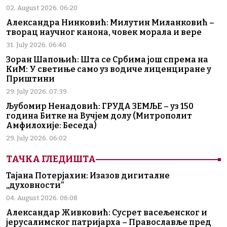
02. August 2026. 06:20
Александра Нинковић: Милутин Миланковић –
творац научног канона, човек морала и вере
31. July 2026. 06:40
Зоран Шапоњић: Шта се Србима још спрема на
КиМ: У светиње само уз водиче лиценциране у
Приштини
29. July 2026. 07:39
Љубомир Ненадовић: ГРУДА ЗЕМЉЕ – уз 150
година Битке на Вучјем долу (Митрополит
Амфилохије: Беседа)
29. July 2026. 06:02
ТАЧКА ГЛЕДИШТА
Тајана Потерјахин: Изазов дигиталне
„духовности”
04. August 2026. 06:08
Александар Живковић: Сусрет васељенског и
јерусалимског патријарха – Православље пред