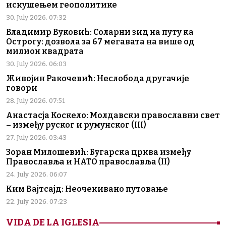
искушењем геополитике
30. July 2026. 07:32
Владимир Вуковић: Соларни зид на путу ка
Острогу: дозвола за 67 мегавата на више од
милион квадрата
30. July 2026. 06:03
Живојин Ракочевић: Неслобода другачије
говори
28. July 2026. 07:51
Анастасја Коскело: Молдавски православни свет
– између руског и румунског (III)
27. July 2026. 03:43
Зоран Милошевић: Бугарска црква између
Православља и НАТО православља (II)
24. July 2026. 06:07
Ким Вајтсајд: Неочекивано путовање
22. July 2026. 07:23
VIDA DE LA IGLESIA