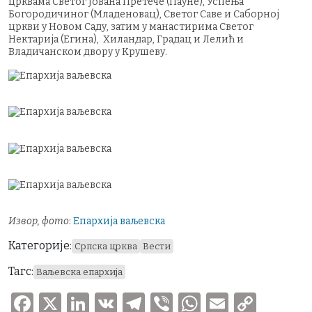
црквама Светог Јована Претече (Пауне), Успења
Богородичиног (Младеновац), Светог Саве и Саборној
цркви у Новом Саду, затим у манастирима Светог
Нектарија (Егина), Хиландар, Градац и Лелић и
Владичанском двору у Крушеву.
Извор, фото
:
Епархија ваљевска
Категорије:
Српска црква
Вести
Тагс:
Ваљевска епархија
F
X
Li
V
T
V
W
E
C