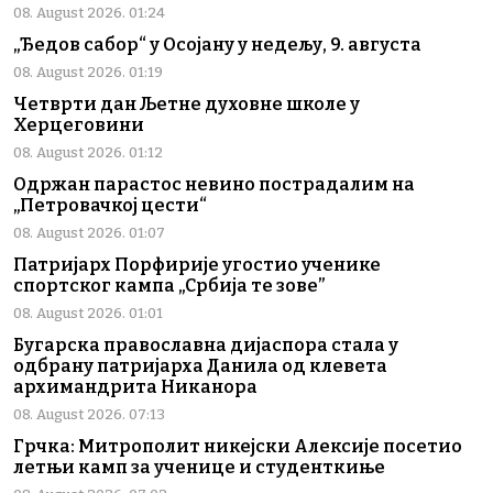
08. August 2026. 01:24
„Ђедов сабор“ у Осојану у недељу, 9. августа
08. August 2026. 01:19
Четврти дан Љетне духовне школе у
Херцеговини
08. August 2026. 01:12
Одржан парастос невино пострадалим на
„Петровачкој цести“
08. August 2026. 01:07
Патријарх Порфирије угостио ученике
спортског кампа „Србија те зове”
08. August 2026. 01:01
Бугарска православна дијаспора стала у
одбрану патријарха Данила од клевета
архимандрита Никанора
08. August 2026. 07:13
Грчка: Митрополит никејски Алексије посетио
летњи камп за ученице и студенткиње