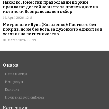
Няколко Поместни православни църкви
предлагат достойно място за провеждане на
истински Всеправославен събор
19. April 2026. 12:15
Митрополит Лука (Коваленко): Паството без
покрив, но не без Бога: за духовното единство в
условия на потисничество
01. March 2026. 06:39
О нама
Наша мисија
Импресум
Контакт
Политика коришћења
Категорије