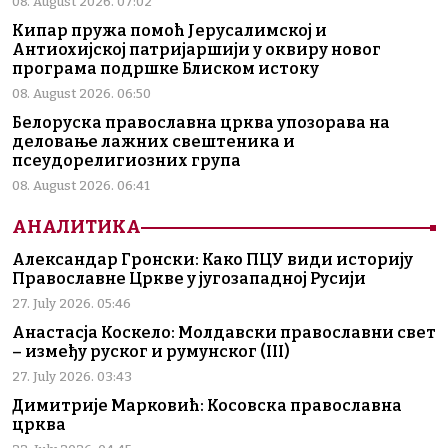
08. August 2026. 07:02
Кипар пружа помоћ Јерусалимској и
Антиохијској патријаршији у оквиру новог
програма подршке Блиском истоку
08. August 2026. 06:50
Белоруска православна црква упозорава на
деловање лажних свештеника и
псеудорелигиозних група
08. August 2026. 06:41
АНАЛИТИКА
Александар Гронски: Како ПЦУ види историју
Православне Цркве у југозападној Русији
27. July 2026. 05:46
Анастасја Коскело: Молдавски православни свет
– између руског и румунског (III)
27. July 2026. 03:43
Димитрије Марковић: Косовска православна
црква