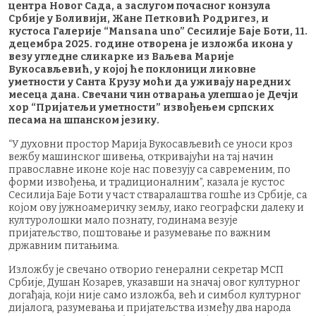
центра Новог Сада, а заслугом почасног конзула
Србије у Боливији, Жане Петковић Родригез, и
кустоса Галерије “Mansana uno” Сесилије Баје Боти, 11.
децембра 2025. године отворена је изложба икона у
везу угледне сликарке из Ваљева Марије
Вукосављевић, у којој ће поклоници ликовне
уметности у Санта Крузу моћи да уживају наредних
месеца дана. Свечани чин отварања улепшао је Дечји
хор “Пријатељи уметности” извођењем српских
песама на шпанском језику.
“У духовни простор Марија Вукосављевић се уноси кроз
вежбу машинског шивења, откривајући на тај начин
православне иконе које нас повезују са савременим, по
форми извођења, и традиционалним”, казала је кустос
Сесилија Баје Боти у част стваралаштва гошће из Србије, са
којом ову јужноамеричку земљу, иако географски далеку и
културолошки мало познату, годинама везује
пријатељство, поштовање и разумевање по важним
државним питањима.
Изложбу је свечано отворио генерални секретар МСП
Србије, Душан Козарев, указавши на значај овог културног
догађаја, који није само изложба, већ и симбол културног
дијалога, разумевања и пријатељства између два народа