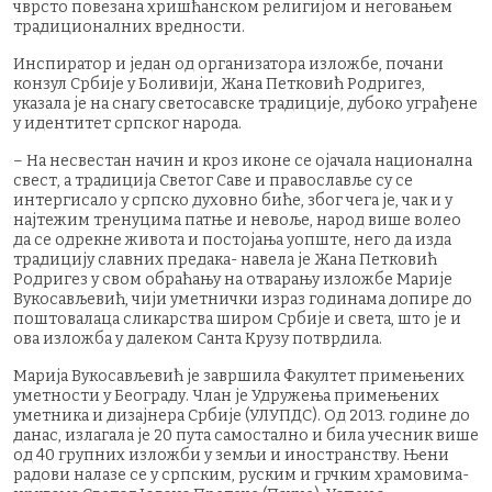
чврсто повезана хришћанском религијом и неговањем
традиционалних вредности.
Инспиратор и један од организатора изложбе, почани
конзул Србије у Боливији, Жана Петковић Родригез,
указала је на снагу светосавске традиције, дубоко уграђене
у идентитет српског народа.
– На несвестан начин и кроз иконе се ојачала национална
свест, а традиција Светог Саве и православље су се
интергисало у српско духовно биће, због чега је, чак и у
најтежим тренуцима патње и невоље, народ више волео
да се одрекне живота и постојања уопште, него да изда
традицију славних предака- навела је Жана Петковић
Родригез у свом обраћању на отварању изложбе Марије
Вукосављевић, чији уметнички израз годинама допире до
поштовалаца сликарства широм Србије и света, што је и
ова изложба у далеком Санта Крузу потврдила.
Марија Вукосављевић је завршила Факултет примењених
уметности у Београду. Члан је Удружења примењених
уметника и дизајнера Србије (УЛУПДС). Од 2013. године до
данас, излагала је 20 пута самостално и била учесник више
од 40 групних изложби у земљи и иностранству. Њени
радови налазе се у српским, руским и грчким храмовима-