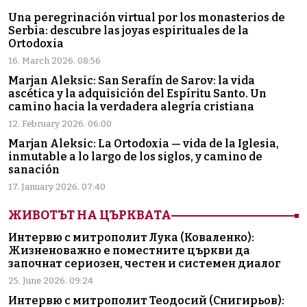
Una peregrinación virtual por los monasterios de
Serbia: descubre las joyas espirituales de la
Ortodoxia
16. March 2026. 08:56
Marjan Aleksic: San Serafín de Sarov: la vida
ascética y la adquisición del Espíritu Santo. Un
camino hacia la verdadera alegría cristiana
12. February 2026. 06:00
Marjan Aleksic: La Ortodoxia — vida de la Iglesia,
inmutable a lo largo de los siglos, y camino de
sanación
17. January 2026. 07:40
ЖИВОТЪТ НА ЦЪРКВАТА
Интервю с митрополит Лука (Коваленко):
Жизненоважно е поместните църкви да
започнат сериозен, честен и системен диалог
25. June 2026. 09:24
Интервю с митрополит Теодосий (Снигирьов):