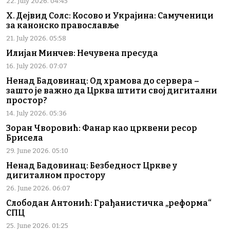
22. July 2026. 04:45
Х. Дејвид Солс: Косово и Украјина: Самученици
за канонско православље
21. July 2026. 05:58
Илијан Минчев: Нечувена пресуда
16. July 2026. 07:07
Ненад Бадовинац: Од храмова до сервера –
зашто је важно да Црква штити свој дигитални
простор?
14. July 2026. 05:36
Зоран Чворовић: Фанар као црквени ресор
Брисела
29. June 2026. 05:10
Ненад Бадовинац: Безбедност Цркве у
дигиталном простору
26. June 2026. 06:07
Слободан Антонић: Грађанистичка „реформа“
СПЦ
25. June 2026. 01:25