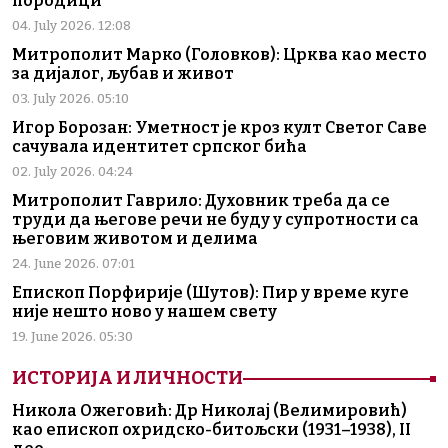
породици“
04. July 2026. 12:08
Митрополит Марко (Головков): Црква као место
за дијалог, љубав и живот
03. July 2026. 05:10
Игор Борозан: Уметност је кроз култ Светог Саве
сачувала идентитет српског бића
02. July 2026. 04:24
Митрополит Гаврило: Духовник треба да се
труди да његове речи не буду у супротности са
његовим животом и делима
24. June 2026. 07:01
Епископ Порфирије (Шутов): Пир у време куге
није нешто ново у нашем свету
19. June 2026. 05:30
ИСТОРИЈА И ЛИЧНОСТИ
Никола Ожеговић: Др Николај (Велимировић)
као епископ охридско-битољски (1931–1938), II