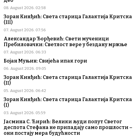
део
08. August 2026. 02:58
Зоран Кинђић: Света старица Галактија Критска
(III)
07. August 2026. 07:56
Александар Ђорђевић: Свети мученици
Пребиловачки: Светлост вере у бездану мржње
07. August 2026. 06:33
Бојан Муњин: Свијећа ипак гори
06. August 2026. 09:05
Зоран Кинђић: Света старица Галактија Критска
(II)
05. August 2026. 06:42
Зоран Кинђић: Света старица Галактија Критска
(I)
03. August 2026. 05:59
Јасмина С. Ћирић: Велики људи попут Светог
деспота Стефана не припадају само прошлости –
они постају мера будућности