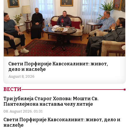
Свети Порфирије Кавсокаливит: живот,
дело и наслеђе
August 8, 2026
ВЕСТИ
Три јубилеја Старог Хопова: Мошти Св.
Пантелејмона наставља челу литије
08. August 2026. 01:31
Свети Порфирије Кавсокаливит: живот, дело и
наслеђе