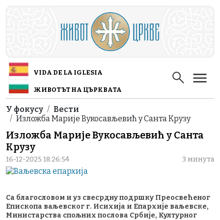
Skip to main content
VIDA DE LA IGLESIA
ЖИВОТЪТ НА ЦЪРКВАТА
Breadcrumb
У фокусу
Вести
Изложба Марије Вукосављевић у Санта Крузу
Изложба Марије Вукосављевић у Санта
Крузу
16-12-2025 18:26:54
3 минута
Са благословом и уз свесрдну подршку Преосвећеног
Епископа ваљевског г. Исихија и Епархије ваљевске,
Министарства спољних послова Србије, Културног