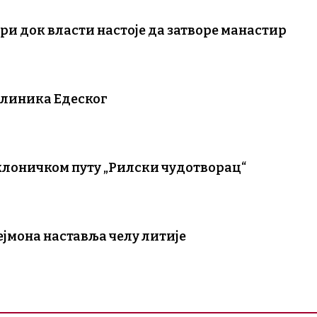
ри док власти настоје да затворе манастир
алиника Едеског
клоничком путу „Рилски чудотворац“
ејмона наставља челу литије