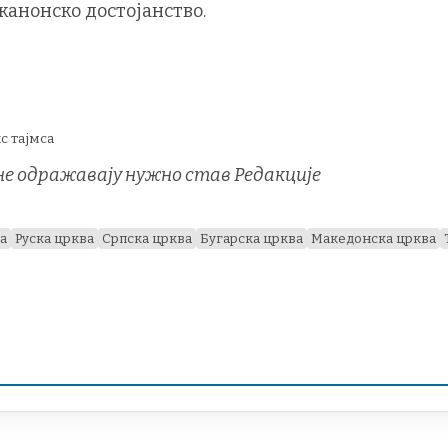
канонско достојанство.
с тајмса
 не одражавају нужно став Редакције
а
Руска црква
Српска црква
Бугарска црква
Македонска црква