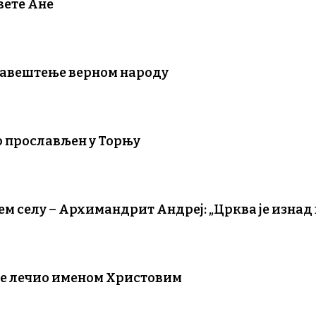
вете Ане
бавештење верном народу
 прослављен у Торњу
м селу – Архимандрит Андреј: „Црква је изнад
све лечио именом Христовим