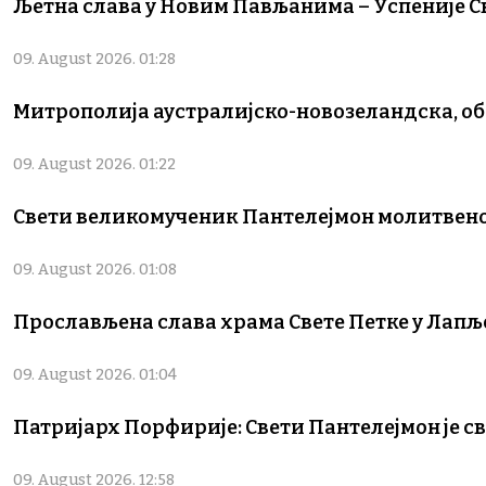
Љетна слава у Новим Пављанима – Успеније С
09. August 2026. 01:28
Митрополија аустралијско-новозеландска, о
09. August 2026. 01:22
Свети великомученик Пантелејмон молитвено
09. August 2026. 01:08
Прослављена слава храма Свете Петке у Лапље
09. August 2026. 01:04
Патријарх Порфирије: Свети Пантелејмон је 
09. August 2026. 12:58