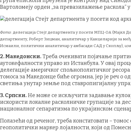
група епископа преузела је контролу над Синодо
Вартоломеју орден „за превазилажење раскола” у 
Фото
: делегација Стејт департмента у посети МПЦ-ОА (Мајкл Д
департменту, Роберт Зицман, аналитичар у Канцеларији за међу
Исмаили, политички аналитичар у амбасади САД у Скопљу),
из
2. Македонски.
Треба очекивати појачање притис
аутокефалности управо из Истанбула. У овај про
делегације америчког спољнополитичког ресора (
томоса за Македонце биће огромна, јер је реч о 
светиња унутар земље под ставропигијалну упра
3. Српски.
Не може се искључити задавање кулоар
искористи локалне расколничке групације за дес
националног сепаратизма по украјинском сценар
Полазећи од реченог, треба констатовати – томос
геополитички маркер лојалности, који од Помесн