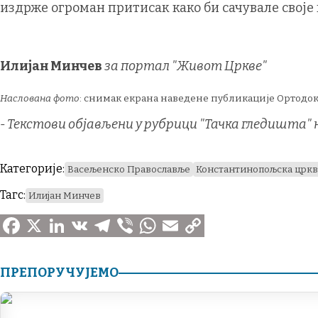
издрже огроман притисак како би сачувале своје 
Илијан Минчев
за портал "Живот Цркве"
Наслована фото
: снимак екрана наведене публикације Ортодок
- Текстови објављени у рубрици "Тачка гледишта"
Категорије:
Васељенско Православље
Константинопољска цркв
Тагс:
Илијан Минчев
F
X
L
V
T
V
W
E
C
a
i
K
e
i
h
m
o
ПРЕПОРУЧУЈЕМО
c
n
l
b
a
a
p
e
k
e
e
t
i
y