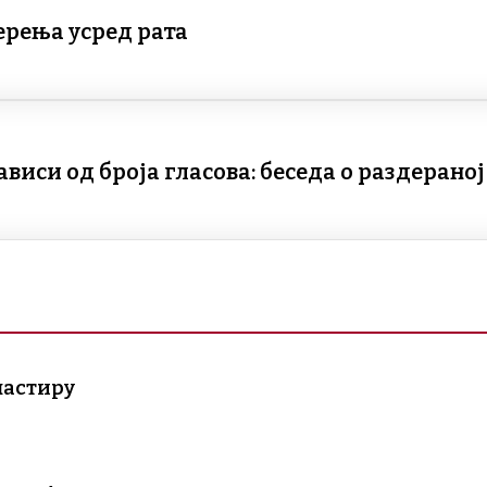
ерења усред рата
виси од броја гласова: беседа о раздерано
настиру