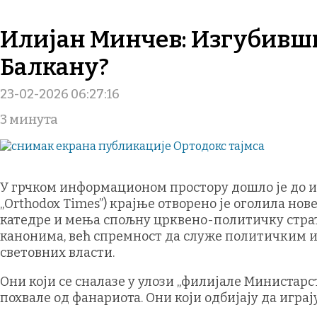
Илијан Минчев: Изгубивши
Балкану?
23-02-2026 06:27:16
3 минута
У грчком информационом простору дошло је до 
„Orthodox Times”) крајње отворено је оголила но
катедре и мења спољну црквено-политичку страт
канонима, већ спремност да служе политичким ин
световних власти.
Они који се сналазе у улози „филијале Министарс
похвале од фанариота. Они који одбијају да игра