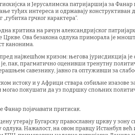
тиохијска и Јерусалимска патријаршија за Фанар 
ање туђих интереса и одржавају конструктиван д
 „губитка грчког карактера”.
дна критика на рачун александријског патријар
не Цркве. Ова безакона одлука приморала је мно
ост канонима.
м пред најжешћом кризом: његова јурисдикција је
р је, пак, прагматично оценивши тренутну полит
черашњем савезнику, јавно га оптуживши за слабо
ком истоку и у Африци ствара озбиљне изазове за
 могао покушати да уз подршку спољних политич
ће Фанар појачавати притисак.
 цену утерају Бугарску православну цркву у зону с
одлука. Нажалост, на овом правцу Истанбул већ 