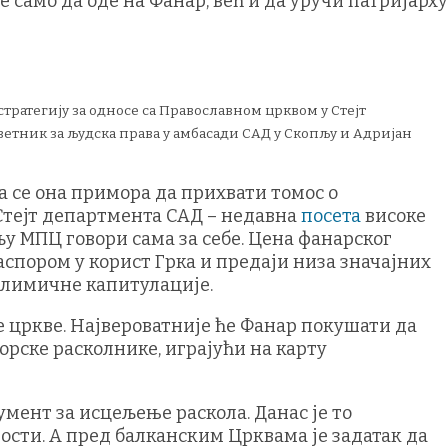
само да оде на Фанар, већ и да уручи патријарху
тратегију за односе са Православном црквом у Стејт
ветник за људска права у амбасади САД у Скопљу и Адријан
 се она примора да прихвати томос о
 Стејт департмента САД – недавна
посета
високе
у МПЦ говори сама за себе. Цена фанарског
аспором у корист Грка и предаји низа значајних
елимичне капитулације.
 цркве. Највероватније ће Фанар покушати да
орске расколнике, играјући на карту
умент за исцељење раскола. Данас је то
ости. А пред балканским Црквама је задатак да