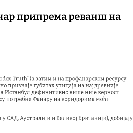
нар припрема реванш на
odox Truth” (а затим и на профанарском ресурсу
вно признаје губитак утицаја на најдревније
за Истанбул дефинитивно више није верност
 су потребне Фанару на коридорима моћи
у САД, Аустралији и Великој Британији), добијају