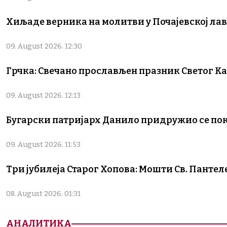
Хиљаде верника на молитви у Почајевској лав
09. August 2026. 12:30
Грчка: Свечано прослављен празник Светог К
09. August 2026. 12:13
Бугарски патријарх Данило придружио се по
09. August 2026. 11:53
Три јубилеја Старог Хопова: Мошти Св. Пантел
08. August 2026. 01:31
АНАЛИТИКА