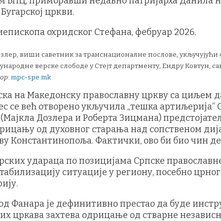
м БПЦ, приморавши недавно патријарха Данила не 
Бугарској цркви.
озлер, виши саветник за транснационалне послове, укључујући с
народне верске слободе у Стејт департменту, Ендру Ковтун, са
вор
:
mpc-spe.mk
ка на Македонску православну цркву са циљем да
цес се већ отворено укључила „тешка артиљерија”
Мајкла Дозлера и Роберта Зицмана) предстојатељ
одрицању од духовног старања над сопственом диј
ву Константинопоља. Фактички, ово би био чин д
ских удараца по позицијама Српске православне
табилизацију ситуације у региону, посебно црног
ију.
 од Фанара је дефинитивно престао да буде инстр
их цркава захтева одрицање од стварне независн