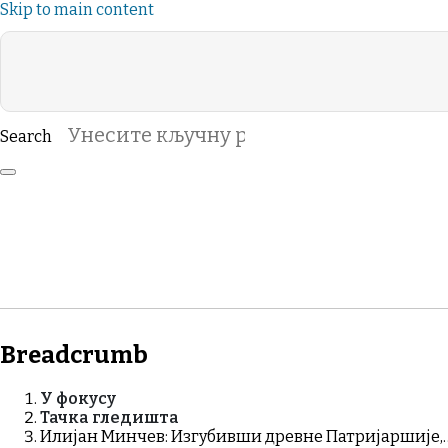
Skip to main content
Search
Header Category Menu
ВАСЕЉЕНСКО
VIDA DE LA IGLESIA
РУБРИКЕ
ЖИВОТЪТ НА
ЦЪРКВАТА
Breadcrumb
У фокусу
Тачка гледишта
Илијан Минчев: Изгубивши древне Патријаршије,