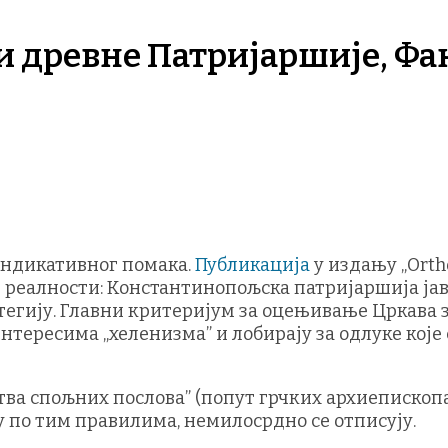
 древне Патријаршије, Фа
индикативног помака.
Публикација
у издању „Orth
ве реалности: Константинопољска патријаршија ја
егију. Главни критеријум за оцењивање Цркава 
тересима „хеленизма” и лобирају за одлуке које
тва спољних послова” (попут грчких архиепископа 
ју по тим правилима, немилосрдно се отписују.