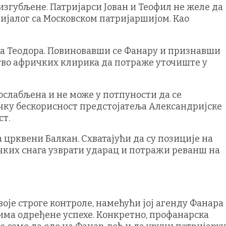
изгубљене. Патријарси Јован и Теофил не желе да
ијалог са Московском патријаршијом. Као
ха Теодора. Повиновавши се Фанару и признавши
штво афричких клирика да потраже уточиште у
 ослабљена и не може у потпуности да се
ичку бескорисност предстојатеља Александријске
ст.
 црквени Балкан. Схватајући да су позиције на
ких снага узврати ударац и потражи реванш на
воје строге контроле, намећући јој агенду Фанара
има одређене успехе. Конкретно, профанарска