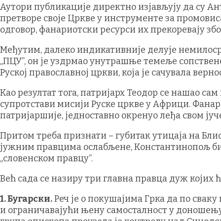
Аутори публикације директно изјављују да су Ан
претворе своје Цркве у инструменте за промовис
одговор, фанариотски ресурси их прекоревају због
Међутим, далеко индикативније делује немилоср
„ПЦУ”, он је уздрмао унутрашње темеље сопстве
Руској православној цркви, која је сачувала верн
Као резултат тога, патријарх Теодор се нашао са
супротстави мисији Руске цркве у Африци. Фана
патријаршије, једноставно окренуо леђа свом ју
Притом треба признати – губитак утицаја на Блис
јужним правцима ослабљене, Константинопољ би
„словенском правцу”.
Већ сада се назиру три главна правца дуж којих 
1. Бугарски.
Реч је о покушајима Грка да по сваку
и ограничавајући њену самосталност у доношењу 