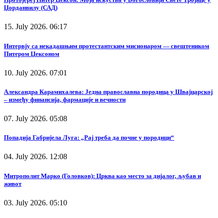
Џорданвилу (САД)
15. July 2026. 06:17
Интервју са некадашњим протестантским мисионаром — свештеником
Питером Џексоном
10. July 2026. 07:01
Александра Карамихалева: Једна православна породица у Швајцарској
– између финансија, фармације и вечности
07. July 2026. 05:08
Попадија Габријела Луга: „Рај треба да почне у породици“
04. July 2026. 12:08
Митрополит Марко (Головков): Црква као место за дијалог, љубав и
живот
03. July 2026. 05:10