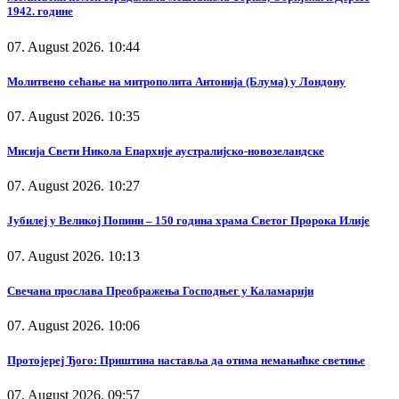
1942. године
07. August 2026. 10:44
Молитвено сећање на митрополита Антонија (Блума) у Лондону
07. August 2026. 10:35
Мисија Свети Никола Епархије аустралијско-новозеландске
07. August 2026. 10:27
Јубилеј у Великој Попини – 150 година храма Светог Пророка Илије
07. August 2026. 10:13
Свечана прослава Преображења Господњег у Каламарији
07. August 2026. 10:06
Протојереј Ђого: Приштина наставља да отима немањићке светиње
07. August 2026. 09:57