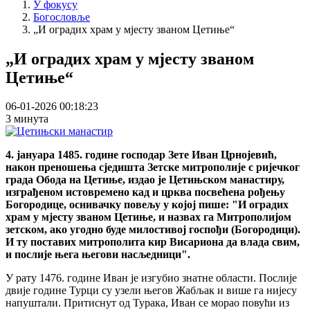
У фокусу
Богословље
„И оградих храм у мјесту званом Цетиње“
„И оградих храм у мјесту званом
Цетиње“
06-01-2026 00:18:23
3 минута
4. јануара 1485. године господар Зете Иван Црнојевић,
након преношења сједишта Зетске митрополије с ријечког
града Обода на Цетиње, издао је Цетињском манастиру,
изграђеном истовремено кад и црква посвећена рођењу
Богородице, оснивачку повељу у којој пише: "И оградих
храм у мјесту званом Цетиње, и назвах га Митрополијом
зетском, ако угодно буде милостивој госпођи (Богородици).
И ту поставих митрополита кир Висариона да влада свим,
и послије њега његови насљедници".
У рату 1476. године Иван је изгубио знатне области. Послије
двије године Турци су узели његов Жабљак и више га нијесу
напуштали. Притиснут од Турака, Иван се морао повући из