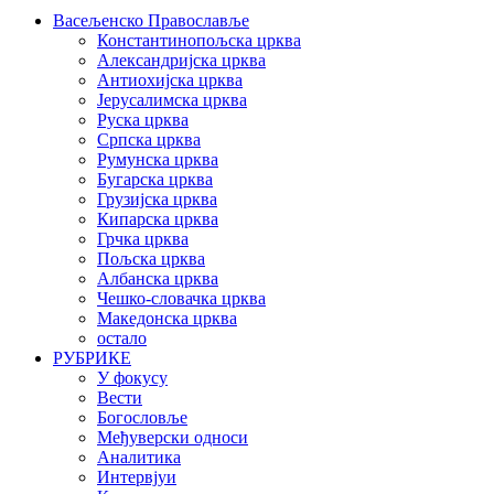
Васељенско Православље
Константинопољска црква
Александријска црква
Антиохијска црква
Јерусалимска црква
Руска црква
Српска црква
Румунска црква
Бугарска црква
Грузијска црква
Кипарска црква
Грчка црква
Пољска црква
Албанска црква
Чешко-словачка црква
Македонска црква
остало
РУБРИКЕ
У фокусу
Вести
Богословље
Међуверски односи
Аналитика
Интервјуи