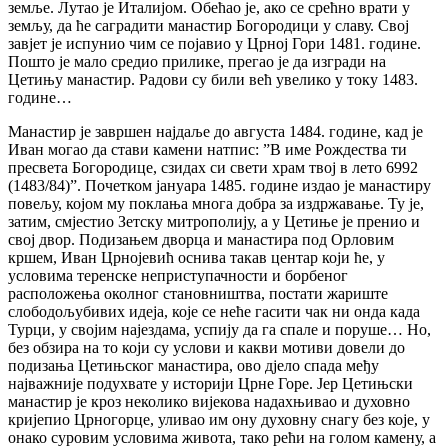
земље. Лутао је Италијом. Обећао је, ако се срећно врати у
земљу, да ће саградити манастир Богородици у славу. Свој
завјет је испунио чим се појавио у Црној Гори 1481. године.
Пошто је мало средио прилике, прегао је да изгради на
Цетињу манастир. Радови су били већ увелико у току 1483.
године…
Манастир је завршен најдаље до августа 1484. године, кад је
Иван могао да стави камени натпис: ”В име Рождества ти
пресвета Богородице, сзидах си свети храм твој в лето 6992
(1483/84)”. Почетком јануара 1485. године издао је манастиру
повељу, којом му поклања многа добра за издржавање. Ту је,
затим, смјестио Зетску митрополију, а у Цетиње је пренио и
свој двор. Подизањем дворца и манастира под Орловим
кршем, Иван Црнојевић оснива такав центар који ће, у
условима теренске неприступачности и борбеног
расположења околног становништва, постати жариште
слободољубивих идеја, које се неће гасити чак ни онда када
Турци, у својим најездама, успију да га спале и поруше… Но,
без обзира на то који су услови и какви мотиви довели до
подизања Цетињског манастира, ово дјело спада међу
најважније подухвате у историји Црне Горе. Јер Цетињски
манастир је кроз неколико вијекова надахњивао и духовно
кријепио Црногорце, уливао им ону духовну снагу без које, у
онако суровим условима живота, тако рећи на голом камену, а