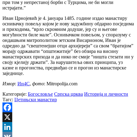
при том у непрестаној борби с Турцима, не би могли
истрајати.”
Иван Црнојевић је 4. јануара 1485. године издао манастиру
оснивачку повељу којом је нову задужбину обдарио посједима
и приходима, “врло скромним додуше, јер су и његове
могућности биле мале”. Оснивачком повељом, у споразуму с
ондашњим митрополитом зетским Висарионом, Иван је
одредио да “свештенејши отци архијереји” са свом “братијом”
морају одржавати “општежитије” без обзира на висину
манастирских прихода и да нико не смије “ништа стезати ни у
своју кјелију држати”. За нарушитеља ових принципа, уз
казне и прогонства, предвиђао се и прогон из манастирске
заједнице.
Извор
:
Ин4С
,
фото
: Mitropolija.com
Категорије:
Богословље
Српска црква
Историја и личности
Тагс:
Цетињски манастир
Facebook
X
LinkedIn