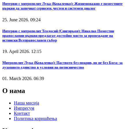
Интервю с митрополит Лука (Коваленко): Жизненоважно е поместните
църкви да започнат сериозен, честен и системен диалог
25. June 2026. 09:24
Интервю с митрополит Теодосий (Снигирьов): Няколко Поместни
православни църкви предлагат достойно място за провеждане на
истински Всеправославен събор
19. April 2026. 12:15
Митрополит Лука (Коваленко): Паството без покрив, но не без Бога: за
духовното единство в условия на потисничество
01. March 2026. 06:39
О нама
Наша мисија
Импресум
Контакт
Политика коришћења