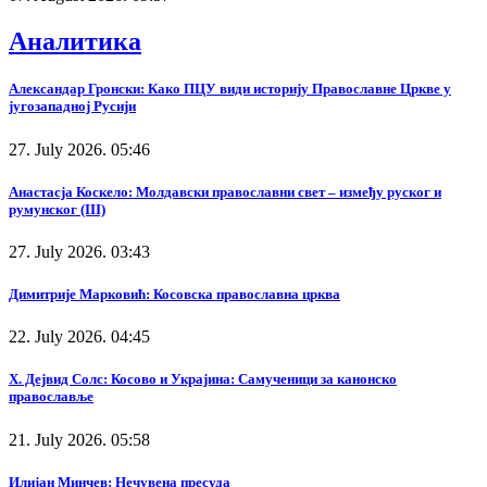
Аналитика
Александар Гронски: Како ПЦУ види историју Православне Цркве у
југозападној Русији
27. July 2026. 05:46
Анастасја Коскело: Молдавски православни свет – између руског и
румунског (III)
27. July 2026. 03:43
Димитрије Марковић: Косовска православна црква
22. July 2026. 04:45
Х. Дејвид Солс: Косово и Украјина: Самученици за канонско
православље
21. July 2026. 05:58
Илијан Минчев: Нечувена пресуда