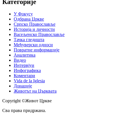
Категорије
У Фокусу
Одбрана Цркве
Српско Православље
Историја и личности
Васељенско Православље
Тачка гледишта
Међуверски односи
Повратне информације
Аналитика
Видео
Интервјуи
Инфографика
Коментари
Vida de la Iglesia
Донације
Животът на Църквата
Copyright ©Живот Цркве
Сва права придржана.