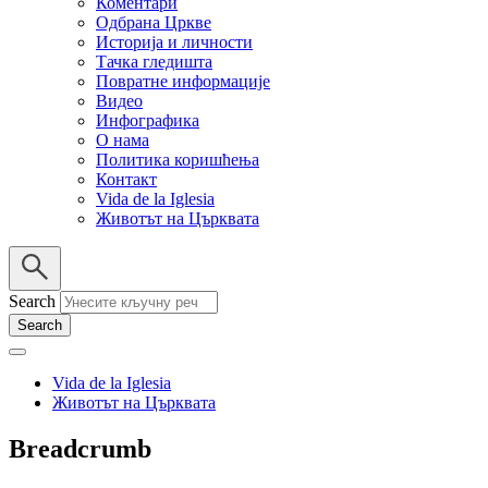
Коментари
Одбрана Цркве
Историја и личности
Тачка гледишта
Повратне информације
Видео
Инфографика
О нама
Политика коришћења
Контакт
Vida de la Iglesia
Животът на Църквата
Search
Vida de la Iglesia
Животът на Църквата
Breadcrumb