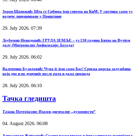
Зоран Шапоњић: Шта се Србима још спрема на КиМ: У светиње само уз
водиче лиценциране у Приштини
29. July 2026. 07:39
Љубомир Ненадовић: ГРУДА ЗЕМЉЕ – уз 150 година Битке на Вучјем
долу (Митрополит Амфилохије: Беседа)
29. July 2026. 06:02
Валентина Булатовић: Чува је још само Бог! Српска царска задужбина
која две и по деценије после рата и даље пропада
28. July 2026. 06:10
Тачка гледишта
Тајана Потерјахин: Изазов дигиталне „духовности”
04. August 2026. 06:08
Александар Живковић: Сусрет васељенског и јерусалимског патријарха