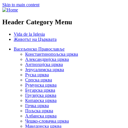
Skip to main content
Header Category Menu
Vida de la Iglesia
Животът на Църквата
Васељенско Православље
Константинопољска црква
Александријска црква
Антиохијска црква
Јерусалимска црква
Руска црква
Српска црква
Румунска црква
Бугарска црква
Грузијска црква
Кипарска црква
Грчка црква
Пољска црква
Албанска црква
Чешко-словачка црква
Македонска црква