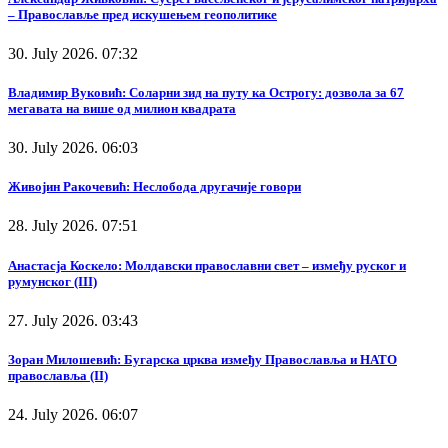
– Православље пред искушењем геополитике
30. July 2026. 07:32
Владимир Вуковић: Соларни зид на путу ка Острогу: дозвола за 67
мегавата на више од милион квадрата
30. July 2026. 06:03
Живојин Ракочевић: Неслобода другачије говори
28. July 2026. 07:51
Анастасја Коскело: Молдавски православни свет – између руског и
румунског (III)
27. July 2026. 03:43
Зоран Милошевић: Бугарска црква између Православља и НАТО
православља (II)
24. July 2026. 06:07