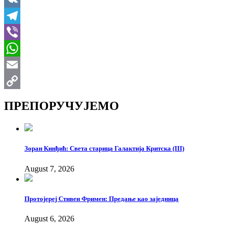
VK
Telegram
Viber
WhatsApp
Email
Copy
ПРЕПОРУЧУЈЕМО
Link
Зоран Кинђић: Света старица Галактија Критска (III)
August 7, 2026
Протојереј Стивен Фримен: Предање као заједница
August 6, 2026