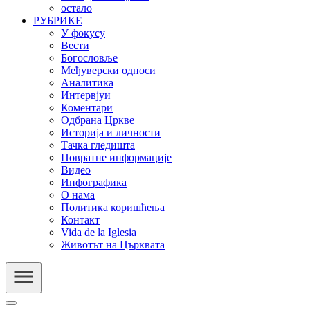
остало
РУБРИКЕ
У фокусу
Вести
Богословље
Међуверски односи
Аналитика
Интервјуи
Коментари
Одбрана Цркве
Историја и личности
Тачка гледишта
Повратне информације
Видео
Инфографика
О нама
Политика коришћења
Контакт
Vida de la Iglesia
Животът на Църквата