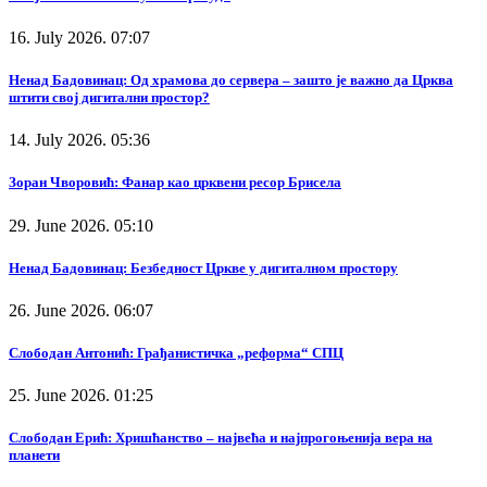
16. July 2026. 07:07
Ненад Бадовинац: Од храмова до сервера – зашто је важно да Црква
штити свој дигитални простор?
14. July 2026. 05:36
Зоран Чворовић: Фанар као црквени ресор Брисела
29. June 2026. 05:10
Ненад Бадовинац: Безбедност Цркве у дигиталном простору
26. June 2026. 06:07
Слободан Антонић: Грађанистичка „реформа“ СПЦ
25. June 2026. 01:25
Слободан Ерић: Хришћанство – највећа и најпрогоњенија вера на
планети