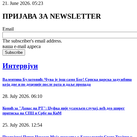
21. June 2026. 05:23
ПРИЈАВА ЗА NEWSLETTER
Email
The subscriber's email address.
ваша е-mail адреса
Интервјуи
Валентина Булатовић: Чува је још само Бог! Српска царска задужбина
која две и по деценије после рата и даље пропада
28. July 2026. 06:10
Ковић за "Данас на РТ": Џуфка није усамљен случај, већ део ширег
притиска на СПЦ и Србе на КиМ
25. July 2026. 12:54
Протојереј Питер Џексон: Моја искуства у Богословији Свете Тројице у