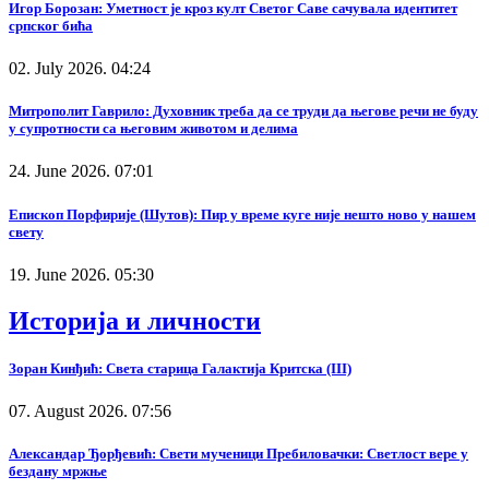
Игор Борозан: Уметност је кроз култ Светог Саве сачувала идентитет
српског бића
02. July 2026. 04:24
Митрополит Гаврило: Духовник треба да се труди да његове речи не буду
у супротности са његовим животом и делима
24. June 2026. 07:01
Епископ Порфирије (Шутов): Пир у време куге није нешто ново у нашем
свету
19. June 2026. 05:30
Историја и личности
Зоран Кинђић: Света старица Галактија Критска (III)
07. August 2026. 07:56
Александар Ђорђевић: Свети мученици Пребиловачки: Светлост вере у
бездану мржње