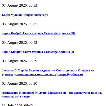
07. August 2026. 06:33
Бојан Муњин: Свијећа ипак гори
06. August 2026. 09:05
Зоран Кинђић: Света старица Галактија Критска (II)
05. August 2026. 06:42
Зоран Кинђић: Света старица Галактија Критска (I)
03. August 2026. 05:59
Јасмина С. Ћирић: Велики људи попут Светог деспота Стефана не
припадају само прошлости – они постају мера будућности
02. August 2026. 06:20
Александра Нинковић: Милутин Миланковић – творац научног канона,
човек морала и вере
31. July 2026. 06:40