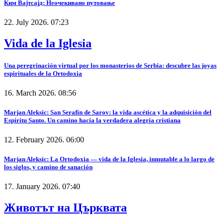
Ким Вајтсајд: Неочекивано путовање
22. July 2026. 07:23
Vida de la Iglesia
Una peregrinación virtual por los monasterios de Serbia: descubre las joyas
espirituales de la Ortodoxia
16. March 2026. 08:56
Marjan Aleksic: San Serafín de Sarov: la vida ascética y la adquisición del
Espíritu Santo. Un camino hacia la verdadera alegría cristiana
12. February 2026. 06:00
Marjan Aleksic: La Ortodoxia — vida de la Iglesia, inmutable a lo largo de
los siglos, y camino de sanación
17. January 2026. 07:40
Животът на Църквата