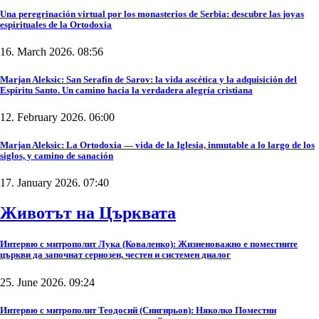
Una peregrinación virtual por los monasterios de Serbia: descubre las joyas
espirituales de la Ortodoxia
16. March 2026. 08:56
Marjan Aleksic: San Serafín de Sarov: la vida ascética y la adquisición del
Espíritu Santo. Un camino hacia la verdadera alegría cristiana
12. February 2026. 06:00
Marjan Aleksic: La Ortodoxia — vida de la Iglesia, inmutable a lo largo de los
siglos, y camino de sanación
17. January 2026. 07:40
Животът на Църквата
Интервю с митрополит Лука (Коваленко): Жизненоважно е поместните
църкви да започнат сериозен, честен и системен диалог
25. June 2026. 09:24
Интервю с митрополит Теодосий (Снигирьов): Няколко Поместни