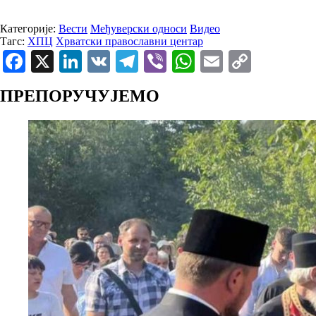
Категорије:
Вести
Међуверски односи
Видео
Тагс:
ХПЦ
Хрватски православни центар
Facebook
X
LinkedIn
VK
Telegram
Viber
WhatsApp
Email
Copy
Link
ПРЕПОРУЧУЈЕМО