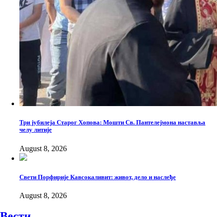
Три јубилеја Старог Хопова: Мошти Св. Пантелејмона наставља
челу литије
August 8, 2026
Свети Порфирије Кавсокаливит: живот, дело и наслеђе
August 8, 2026
Вести