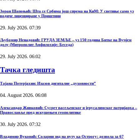
Зоран Шапоњић: Шта се Србима још спрема на КиМ: У светиње само уз
водиче лиценциране у Приштини
29. July 2026. 07:39
Љубомир Ненадовић: ГРУДА ЗЕМЉЕ – уз 150 година Битке на Вучјем
долу (Митрополит Амфилохије: Беседа)
29. July 2026. 06:02
Тачка гледишта
Тајана Потерјахин: Изазов дигиталне „духовности”
04. August 2026. 06:08
Александар Живковић: Сусрет васељенског и јерусалимског патријарха –
Православље пред искушењем геополитике
30. July 2026. 07:32
Владимир Вуковић: Соларни зид на путу ка Острогу: дозвола за 67