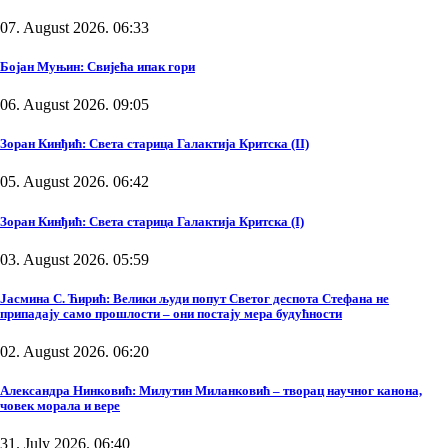
07. August 2026. 06:33
Бојан Муњин: Свијећа ипак гори
06. August 2026. 09:05
Зоран Кинђић: Света старица Галактија Критска (II)
05. August 2026. 06:42
Зоран Кинђић: Света старица Галактија Критска (I)
03. August 2026. 05:59
Јасмина С. Ћирић: Велики људи попут Светог деспота Стефана не
припадају само прошлости – они постају мера будућности
02. August 2026. 06:20
Александра Нинковић: Милутин Миланковић – творац научног канона,
човек морала и вере
31. July 2026. 06:40