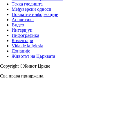
Тачка гледишта
Међуверски односи
Повратне информације
Аналитика
Видео
Интервјуи
Инфографика
Коментари
Vida de la Iglesia
Донације
Животът на Църквата
Copyright ©Живот Цркве
Сва права придржана.