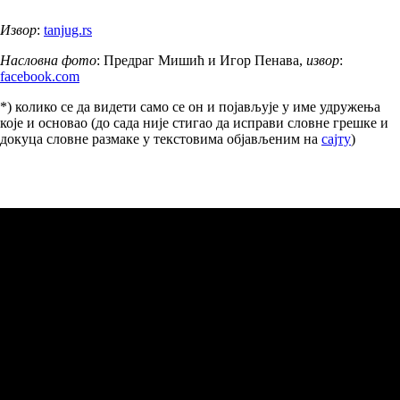
Извор
:
tanjug.rs
Насловна фото
: Предраг Мишић и Игор Пенава,
извор
:
facebook.com
*) колико се да видети само се он и појављује у име удружења
које и основао (до сада није стигао да исправи словне грешке и
докуца словне размаке у текстовима објављеним на
сајту
)