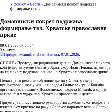
У фокусу
Вести
Домовински покрет подржава
формирање ткз…
Breadcrumb
Домовински покрет подржава
формирање ткз. Хрватске православне
цркве
09-01-2026 07:55:54
3 минута
СПЛИТ - Председник радикалног десног Домовинског покрета,
који је део актуелне власти у Хрватској, Иван Пенава, изјавио је
да тај покрет подржава оснивање Хрватске православне цркве.
Пенава је то рекао синоћ новинарима у Сплиту, где је
присуствовао скупу који је поводом Бадње вечери и Божића
организовао посланик Домовинског покрета Мишић, а који је
активан* и у удружењу Хрватски православни центар.
Пријему је присуствовало руководство Домовинског покрета, а
изнесене су критике на рачун Српског народног већа и Српске
православне цркве.