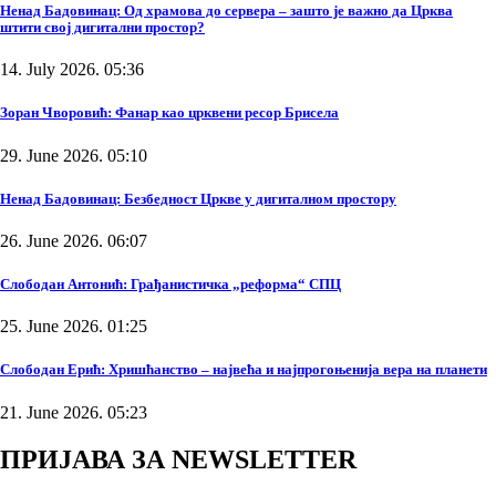
Ненад Бадовинац: Од храмова до сервера – зашто је важно да Црква
штити свој дигитални простор?
14. July 2026. 05:36
Зоран Чворовић: Фанар као црквени ресор Брисела
29. June 2026. 05:10
Ненад Бадовинац: Безбедност Цркве у дигиталном простору
26. June 2026. 06:07
Слободан Антонић: Грађанистичка „реформа“ СПЦ
25. June 2026. 01:25
Слободан Ерић: Хришћанство – највећа и најпрогоњенија вера на планети
21. June 2026. 05:23
ПРИЈАВА ЗА NEWSLETTER