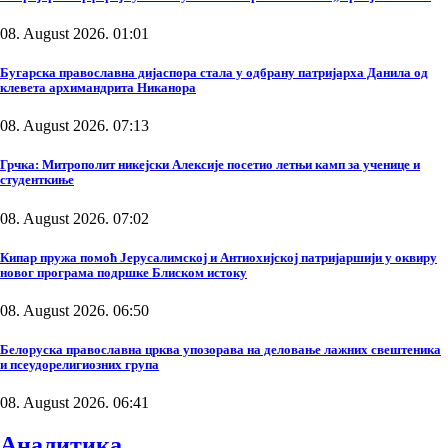
08. August 2026. 01:01
Бугарска православна дијаспора стала у одбрану патријарха Данила од
клевета архимандрита Никанора
08. August 2026. 07:13
Грчка: Митрополит никејски Алексије посетио летњи камп за ученице и
студенткиње
08. August 2026. 07:02
Кипар пружа помоћ Јерусалимској и Антиохијској патријаршији у оквиру
новог програма подршке Блиском истоку
08. August 2026. 06:50
Белоруска православна црква упозорава на деловање лажних свештеника
и псеудорелигиозних група
08. August 2026. 06:41
Аналитика