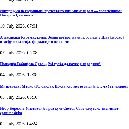
Интервју са некадашњим протестантским мисионаром — свештеником
Питером Џексоном
10. July 2026. 07:01
Александра Карамихалева: Једна православна породица у Швајцарској –
између финансија, фармације и вечности
07. July 2026. 05:08
Попадија Габријела Луга: „Рај треба да почне у породици“
04. July 2026. 12:08
Митрополит Марко (Головков): Црква као место за дијалог, љубав и живот
03. July 2026. 05:10
Игор Борозан: Уметност је кроз култ Светог Саве сачувала идентитет
српског бића
02. July 2026. 04:24