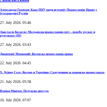
Александар Гронски: Како ПЦУ види историју Православне Цркве у
југозападној Русији
27. July 2026. 05:46
Анастасја Коскело: Молдавски православни свет – између руског и
румунског (III)
27. July 2026. 03:43
Димитрије Марковић: Косовска православна црква
22. July 2026. 04:45
Х. Дејвид Солс: Косово и Украјина: Самученици за канонско православље
21. July 2026. 05:58
Илијан Минчев: Нечувена пресуда
16. July 2026. 07:07