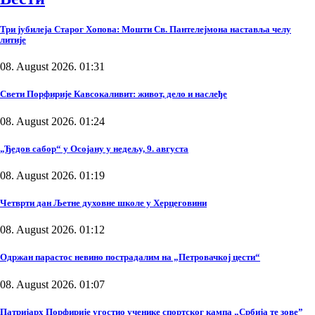
Три јубилеја Старог Хопова: Мошти Св. Пантелејмона наставља челу
литије
08. August 2026. 01:31
Свети Порфирије Кавсокаливит: живот, дело и наслеђе
08. August 2026. 01:24
„Ђедов сабор“ у Осојану у недељу, 9. августа
08. August 2026. 01:19
Четврти дан Љетне духовне школе у Херцеговини
08. August 2026. 01:12
Одржан парастос невино пострадалим на „Петровачкој цести“
08. August 2026. 01:07
Патријарх Порфирије угостио ученике спортског кампа „Србија те зове”