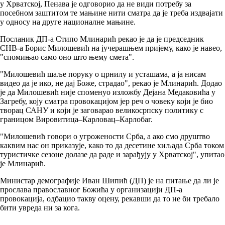
у Хрватској, Пенава је одговорио да не види потребу за
посебном заштитом те мањине нити сматра да је треба издвајати
у односу на друге националне мањине.
Посланик ДП-а Стипо Млинарић рекао је да је председник
СНВ-а Борис Милошевић на јучерашњем пријему, како је навео,
"спомињао само оно што њему смета".
"Милошевић шаље поруку о црнилу и усташама, а ја нисам
видео да је ико, не дај Боже, страдао", рекао је Млинарић. Додао
је да Милошевић није споменуо изложбу Дејана Медаковића у
Загребу, коју сматра провокацијом јер реч о човеку који је био
творац САНУ и који је заговарао великосрпску политику с
границом Вировитица–Карловац–Карлобаг.
"Милошевић говори о угрожености Срба, а ако смо друштво
каквим нас он приказује, како то да десетине хиљада Срба током
туристичке сезоне долазе да раде и зарађују у Хрватској", упитао
је Млинарић.
Министар демографије Иван Шипић (ДП) је на питање да ли је
прослава православног Божића у организацији ДП-а
провокација, одбацио такву оцену, рекавши да то не би требало
бити увреда ни за кога.