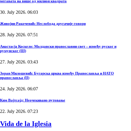
мегавата на више од милион квадрата
30. July 2026. 06:03
Живојин Ракочевић: Неслобода другачије говори
28. July 2026. 07:51
Анастасја Коскело: Молдавски православни свет – између руског и
румунског (III)
27. July 2026. 03:43
Зоран Милошевић: Бугарска црква између Православља и НАТО
православља (II)
24. July 2026. 06:07
Ким Вајтсајд: Неочекивано путовање
22. July 2026. 07:23
Vida de la Iglesia