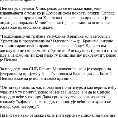
Пенава је, преноси Хина, рекао да се не може навијачки
изјашњавати о томе ко је Домовинском покрету ближи, Српска
православна црква или Хрватска православна црква, али је
додао да подржава Мишићево настојање везано за оснивање
Хрватске православне цркве.
"Подржавамо ли грађане Републике Хрватске који се осећају
Хрватима и православцима? Одговор је – да. Бранимо њихово
уставно гарантовано право на верске слободе? Да, и то им
апсолутно нитко не може забранити. Апсолутно стојимо иза тих
идеја. Нисмо ми ти који ћемо ту иницијативу покренути", рекао
је Пенава.
За председника СНВ Бориса Милошевића, који је говорио на
јучерашњем пријему у Загребу поводом Бадњег дана и Божића,
Пенава каже да је политизовао празник.
"Он замера свашта, чак и овај дан политизује, а као верник нећу
улазити у ту причу", рекао је Пенава. Додао је и да је Српско
народно веће у оквиру Дана српске културе организовало
изложбу "којом се, како тврди, не поштује већински хрватски
народ кроз историју".
На питање како се може заштитити српска национална мањина