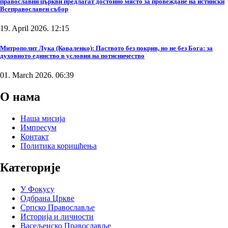
православни църкви предлагат достойно място за провеждане на истински
Всеправославен събор
19. April 2026. 12:15
Митрополит Лука (Коваленко): Паството без покрив, но не без Бога: за
духовното единство в условия на потисничество
01. March 2026. 06:39
О нама
Наша мисија
Импресум
Контакт
Политика коришћења
Категорије
У Фокусу
Одбрана Цркве
Српско Православље
Историја и личности
Васељенско Православље