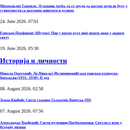
Митрополит Гаврило: Духовник треба да се труди да његове речи не буду у
супротности са његовим животом и делима
24. June 2026. 07:01
Епископ Порфирије (Шутов): Пир у време куге није нешто ново у нашем
свету
19. June 2026. 05:30
Историја и личности
Никола Ожеговић: Др Николај (Велимировић) као епископ охридско-
битољски (1931–1938), II део
08. August 2026. 02:58
Зоран Кинђић: Света старица Галактија Критска (III)
07. August 2026. 07:56
Александар Ђорђевић: Свети мученици Пребиловачки: Светлост вере у
бездану мржње