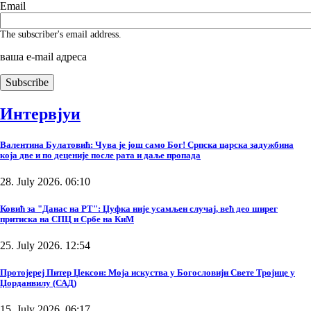
Email
The subscriber's email address.
ваша е-mail адреса
Интервјуи
Валентина Булатовић: Чува је још само Бог! Српска царска задужбина
која две и по деценије после рата и даље пропада
28. July 2026. 06:10
Ковић за "Данас на РТ": Џуфка није усамљен случај, већ део ширег
притиска на СПЦ и Србе на КиМ
25. July 2026. 12:54
Протојереј Питер Џексон: Моја искуства у Богословији Свете Тројице у
Џорданвилу (САД)
15. July 2026. 06:17