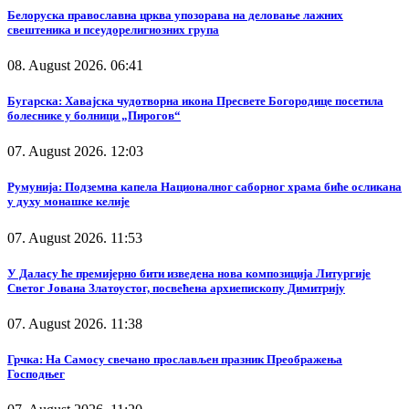
Белоруска православна црква упозорава на деловање лажних
свештеника и псеудорелигиозних група
08. August 2026. 06:41
Бугарска: Хавајска чудотворна икона Пресвете Богородице посетила
болеснике у болници „Пирогов“
07. August 2026. 12:03
Румунија: Подземна капела Националног саборног храма биће осликана
у духу монашке келије
07. August 2026. 11:53
У Даласу ће премијерно бити изведена нова композиција Литургије
Светог Јована Златоустог, посвећена архиепископу Димитрију
07. August 2026. 11:38
Грчка: На Самосу свечано прослављен празник Преображења
Господњег