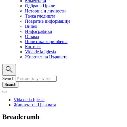
Коментари
Одбрана Цркве
Историја и личности
Тачка гледишта
Повратне информације
Видео
Инфографика
О нама
Политика коришћења
Контакт
Vida de la Iglesia
Животът на Църквата
Search
Vida de la Iglesia
Животът на Църквата
Breadcrumb