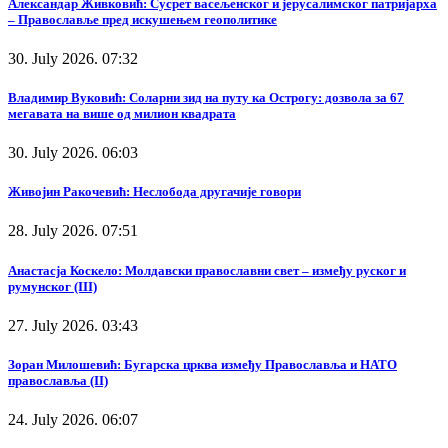
Александар Живковић: Сусрет васељенског и јерусалимског патријарха
– Православље пред искушењем геополитике
30. July 2026. 07:32
Владимир Вуковић: Соларни зид на путу ка Острогу: дозвола за 67
мегавата на више од милион квадрата
30. July 2026. 06:03
Живојин Ракочевић: Неслобода другачије говори
28. July 2026. 07:51
Анастасја Коскело: Молдавски православни свет – између руског и
румунског (III)
27. July 2026. 03:43
Зоран Милошевић: Бугарска црква између Православља и НАТО
православља (II)
24. July 2026. 06:07