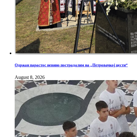
Одржан парастос невино пострадалим на „Петровачкој цести“
August 8, 2026