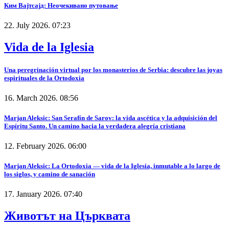
Ким Вајтсајд: Неочекивано путовање
22. July 2026. 07:23
Vida de la Iglesia
Una peregrinación virtual por los monasterios de Serbia: descubre las joyas
espirituales de la Ortodoxia
16. March 2026. 08:56
Marjan Aleksic: San Serafín de Sarov: la vida ascética y la adquisición del
Espíritu Santo. Un camino hacia la verdadera alegría cristiana
12. February 2026. 06:00
Marjan Aleksic: La Ortodoxia — vida de la Iglesia, inmutable a lo largo de
los siglos, y camino de sanación
17. January 2026. 07:40
Животът на Църквата