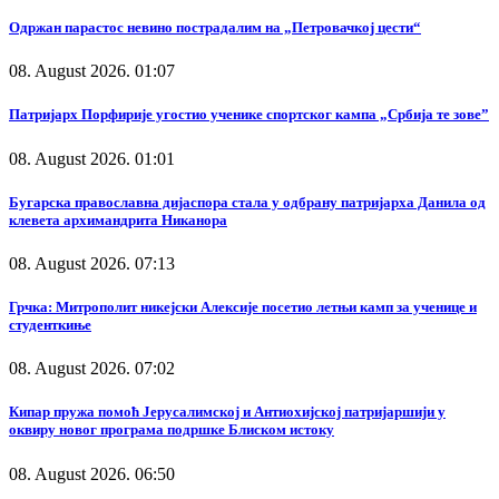
Одржан парастос невино пострадалим на „Петровачкој цести“
08. August 2026. 01:07
Патријарх Порфирије угостио ученике спортског кампа „Србија те зове”
08. August 2026. 01:01
Бугарска православна дијаспора стала у одбрану патријарха Данила од
клевета архимандрита Никанора
08. August 2026. 07:13
Грчка: Митрополит никејски Алексије посетио летњи камп за ученице и
студенткиње
08. August 2026. 07:02
Кипар пружа помоћ Јерусалимској и Антиохијској патријаршији у
оквиру новог програма подршке Блиском истоку
08. August 2026. 06:50