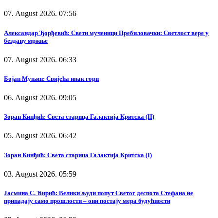
07. August 2026. 07:56
Александар Ђорђевић: Свети мученици Пребиловачки: Светлост вере у
бездану мржње
07. August 2026. 06:33
Бојан Муњин: Свијећа ипак гори
06. August 2026. 09:05
Зоран Кинђић: Света старица Галактија Критска (II)
05. August 2026. 06:42
Зоран Кинђић: Света старица Галактија Критска (I)
03. August 2026. 05:59
Јасмина С. Ћирић: Велики људи попут Светог деспота Стефана не
припадају само прошлости – они постају мера будућности