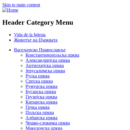
Skip to main content
Header Category Menu
Vida de la Iglesia
Животът на Църквата
Васељенско Православље
Константинопољска црква
Александријска црква
Антиохијска црква
Јерусалимска црква
Руска црква
Српска црква
Румунска црква
Бугарска црква
Грузијска црква
Кипарска црква
Грчка црква
Пољска црква
Албанска црква
Чешко-словачка црква
Македонска црква