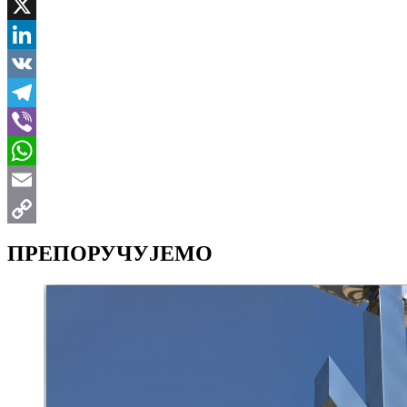
Facebook
X
LinkedIn
VK
Telegram
Viber
WhatsApp
Email
Copy
ПРЕПОРУЧУЈЕМО
Link