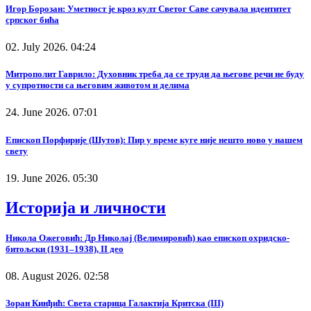
Игор Борозан: Уметност је кроз култ Светог Саве сачувала идентитет
српског бића
02. July 2026. 04:24
Митрополит Гаврило: Духовник треба да се труди да његове речи не буду
у супротности са његовим животом и делима
24. June 2026. 07:01
Епископ Порфирије (Шутов): Пир у време куге није нешто ново у нашем
свету
19. June 2026. 05:30
Историја и личности
Никола Ожеговић: Др Николај (Велимировић) као епископ охридско-
битољски (1931–1938), II део
08. August 2026. 02:58
Зоран Кинђић: Света старица Галактија Критска (III)