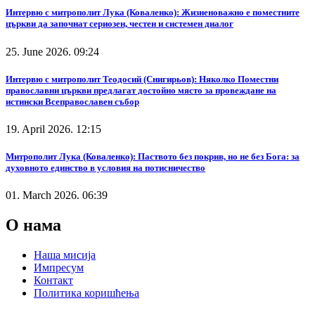
Интервю с митрополит Лука (Коваленко): Жизненоважно е поместните
църкви да започнат сериозен, честен и системен диалог
25. June 2026. 09:24
Интервю с митрополит Теодосий (Снигирьов): Няколко Поместни
православни църкви предлагат достойно място за провеждане на
истински Всеправославен събор
19. April 2026. 12:15
Митрополит Лука (Коваленко): Паството без покрив, но не без Бога: за
духовното единство в условия на потисничество
01. March 2026. 06:39
О нама
Наша мисија
Импресум
Контакт
Политика коришћења