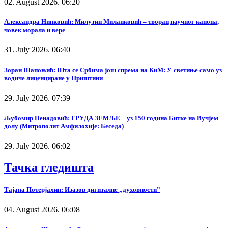
02. August 2026. 06:20
Александра Нинковић: Милутин Миланковић – творац научног канона,
човек морала и вере
31. July 2026. 06:40
Зоран Шапоњић: Шта се Србима још спрема на КиМ: У светиње само уз
водиче лиценциране у Приштини
29. July 2026. 07:39
Љубомир Ненадовић: ГРУДА ЗЕМЉЕ – уз 150 година Битке на Вучјем
долу (Митрополит Амфилохије: Беседа)
29. July 2026. 06:02
Тачка гледишта
Тајана Потерјахин: Изазов дигиталне „духовности”
04. August 2026. 06:08