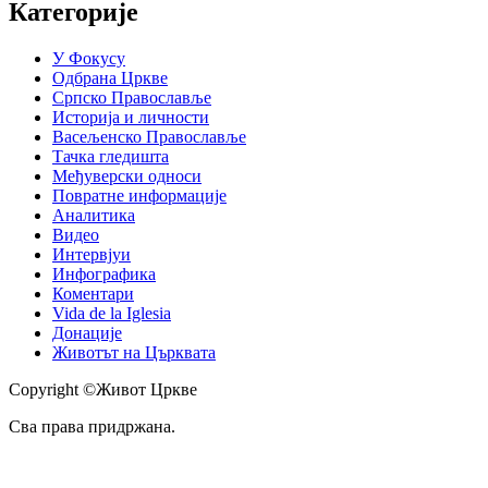
Категорије
У Фокусу
Одбрана Цркве
Српско Православље
Историја и личности
Васељенско Православље
Тачка гледишта
Међуверски односи
Повратне информације
Аналитика
Видео
Интервјуи
Инфографика
Коментари
Vida de la Iglesia
Донације
Животът на Църквата
Copyright ©Живот Цркве
Сва права придржана.