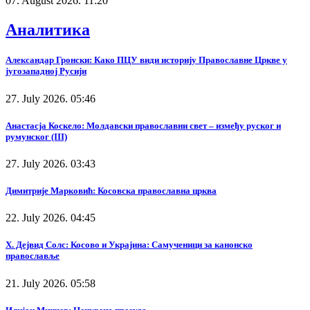
07. August 2026. 11:20
Аналитика
Александар Гронски: Како ПЦУ види историју Православне Цркве у
југозападној Русији
27. July 2026. 05:46
Анастасја Коскело: Молдавски православни свет – између руског и
румунског (III)
27. July 2026. 03:43
Димитрије Марковић: Косовска православна црква
22. July 2026. 04:45
Х. Дејвид Солс: Косово и Украјина: Самученици за канонско
православље
21. July 2026. 05:58