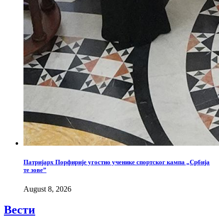
Патријарх Порфирије угостио ученике спортског кампа „Србија
те зове”
August 8, 2026
Вести