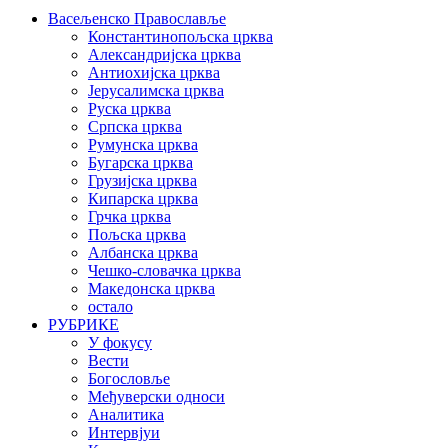
Васељенско Православље
Константинопољска црква
Александријска црква
Антиохијска црква
Јерусалимска црква
Руска црква
Српска црква
Румунска црква
Бугарска црква
Грузијска црква
Кипарска црква
Грчка црква
Пољска црква
Албанска црква
Чешко-словачка црква
Македонска црква
остало
РУБРИКЕ
У фокусу
Вести
Богословље
Међуверски односи
Аналитика
Интервјуи