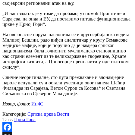
својеврсни регионални атак на њу.
„И наш задатак је у томе да пробамо, уз помоћ Приштине и
Сарајева, па онда и ЕУ, да поставимо питање функционисања
цркве у Црној Гори“.
На ове опасне поруке наслонила се и другосрбијанска ведета
Миливој Бешлин, радо виђен аналитичар у кругу Бемаксове
медијске мафије, који је поручио да је намјера српског
национализма била „очистити муслиманско становништво
као страни елемент из те великодржавне творевине, Хрвате
историјски казнити, а Црногорце преиначити у идентитском
смислу“.
Сличне неоригиналне, сто пута прежвакане и злонамјерне
пароле испуцали су и остали учесници овог панела Шаћир
Филандра из Сарајева, Ветон Сурои са Косова* и Светлана
Сиљаноска из Сјеверне Македоније.
Извор, фото
:
Ин4С
Категорије:
Српска црква
Вести
Тагс:
Црна Гора