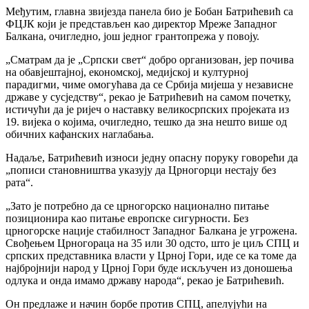
Међутим, главна звијезда панела био је Бобан Батрићевић са
ФЦЈК који је представљен као директор Мреже Западног
Балкана, очигледно, још једног грантопрежа у повоју.
„Сматрам да је „Српски свет“ добро организован, јер почива
на обавјештајној, економској, медијској и културној
парадигми, чиме омогућава да се Србија мијеша у независне
државе у сусједству“, рекао је Батрићевић на самом почетку,
истичући да је ријеч о наставку великосрпских пројеката из
19. вијека о којима, очигледно, тешко да зна нешто више од
обичних кафанских наглабања.
Надаље, Батрићевић износи једну опасну поруку говорећи да
„пописи становништва указују да Црногорци нестају без
рата“.
„Зато је потребно да се црногорско национално питање
позиционира као питање европске сигурности. Без
црногорске нације стабилност Западног Балкана је угрожена.
Свођењем Црногораца на 35 или 30 одсто, што је циљ СПЦ и
српских представника власти у Црној Гори, иде се ка томе да
најбројнији народ у Црној Гори буде искључен из доношења
одлука и онда имамо државу народа“, рекао је Батрићевић.
Он предлаже и начин борбе против СПЦ, апелујући на