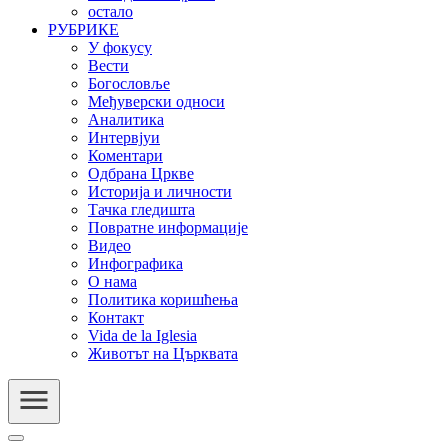
остало
РУБРИКЕ
У фокусу
Вести
Богословље
Међуверски односи
Аналитика
Интервјуи
Коментари
Одбрана Цркве
Историја и личности
Тачка гледишта
Повратне информације
Видео
Инфографика
О нама
Политика коришћења
Контакт
Vida de la Iglesia
Животът на Църквата