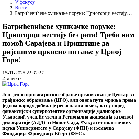
У фокусу
Вести
Батрићевићеве хушкачке поруке: Црногорци нестају…
Батрићевићеве хушкачке поруке:
Црногорци нестају без рата! Треба нам
помоћ Сарајева и Приштине да
ријешимо црквено питање у Црној
Гори!
15-11-2025 22:32:27
2 минута
Још једно противсрпско сабрање организовао је Центар за
грађанско образовање (ЦГО), али овога пута мржња према
једном народу добила је регионални шмек, па су поред
финансијски суперпотентне организације Далиборке
Уљаревић учешће узели и Регионална академија за развој
демократије (АДД) из Новог Сада, Факултет политичких
наука Универзитета у Сарајеву (ФПН) и њемачка
Фондација Фриедрицх Еберт (ФЕС).