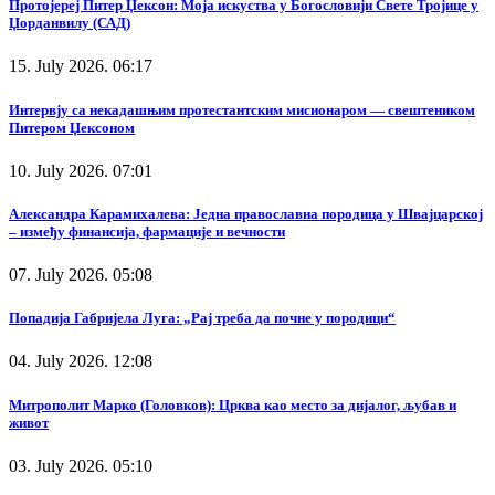
Протојереј Питер Џексон: Моја искуства у Богословији Свете Тројице у
Џорданвилу (САД)
15. July 2026. 06:17
Интервју са некадашњим протестантским мисионаром — свештеником
Питером Џексоном
10. July 2026. 07:01
Александра Карамихалева: Једна православна породица у Швајцарској
– између финансија, фармације и вечности
07. July 2026. 05:08
Попадија Габријела Луга: „Рај треба да почне у породици“
04. July 2026. 12:08
Митрополит Марко (Головков): Црква као место за дијалог, љубав и
живот
03. July 2026. 05:10