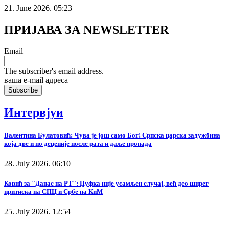
21. June 2026. 05:23
ПРИЈАВА ЗА NEWSLETTER
Email
The subscriber's email address.
ваша е-mail адреса
Интервјуи
Валентина Булатовић: Чува је још само Бог! Српска царска задужбина
која две и по деценије после рата и даље пропада
28. July 2026. 06:10
Ковић за "Данас на РТ": Џуфка није усамљен случај, већ део ширег
притиска на СПЦ и Србе на КиМ
25. July 2026. 12:54