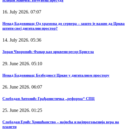
Илијан Минчев: Нечувена пресуда
16. July 2026. 07:07
Ненад Бадовинац: Од храмова до сервера – зашто је важно да Црква
штити свој дигитални простор?
14. July 2026. 05:36
Зоран Чворовић: Фанар као црквени ресор Брисела
29. June 2026. 05:10
Ненад Бадовинац: Безбедност Цркве у дигиталном простору
26. June 2026. 06:07
Слободан Антонић: Грађанистичка „реформа“ СПЦ
25. June 2026. 01:25
Слободан Ерић: Хришћанство – највећа и најпрогоњенија вера на
планети