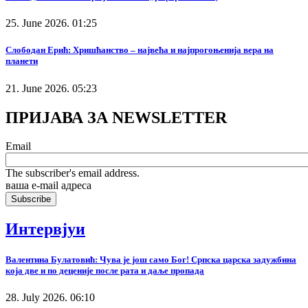
25. June 2026. 01:25
Слободан Ерић: Хришћанство – највећа и најпрогоњенија вера на
планети
21. June 2026. 05:23
ПРИЈАВА ЗА NEWSLETTER
Email
The subscriber's email address.
ваша е-mail адреса
Интервјуи
Валентина Булатовић: Чува је још само Бог! Српска царска задужбина
која две и по деценије после рата и даље пропада
28. July 2026. 06:10