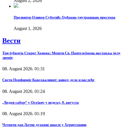
August 2, 2026
Презвитер Оливер Суботић: Одбрана унутрашњих простора
August 1, 2026
Вести
Три јубилеја Старог Хопова: Мошти Св. Пантелејмона наставља челу
литије
08. August 2026. 01:31
Свети Порфирије Кавсокаливит: живот, дело и наслеђе
08. August 2026. 01:24
„Ђедов сабор“ у Осојану у недељу, 9. августа
08. August 2026. 01:19
Четврти дан Љетне духовне школе у Херцеговини