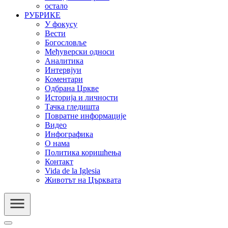
остало
РУБРИКЕ
У фокусу
Вести
Богословље
Међуверски односи
Аналитика
Интервјуи
Коментари
Одбрана Цркве
Историја и личности
Тачка гледишта
Повратне информације
Видео
Инфографика
О нама
Политика коришћења
Контакт
Vida de la Iglesia
Животът на Църквата