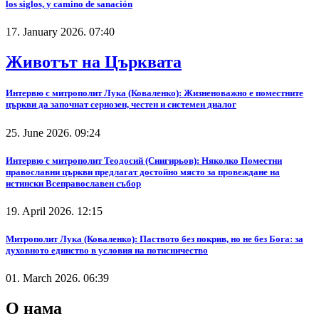
los siglos, y camino de sanación
17. January 2026. 07:40
Животът на Църквата
Интервю с митрополит Лука (Коваленко): Жизненоважно е поместните
църкви да започнат сериозен, честен и системен диалог
25. June 2026. 09:24
Интервю с митрополит Теодосий (Снигирьов): Няколко Поместни
православни църкви предлагат достойно място за провеждане на
истински Всеправославен събор
19. April 2026. 12:15
Митрополит Лука (Коваленко): Паството без покрив, но не без Бога: за
духовното единство в условия на потисничество
01. March 2026. 06:39
О нама