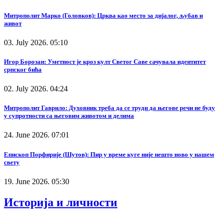
Митрополит Марко (Головков): Црква као место за дијалог, љубав и
живот
03. July 2026. 05:10
Игор Борозан: Уметност је кроз култ Светог Саве сачувала идентитет
српског бића
02. July 2026. 04:24
Митрополит Гаврило: Духовник треба да се труди да његове речи не буду
у супротности са његовим животом и делима
24. June 2026. 07:01
Епископ Порфирије (Шутов): Пир у време куге није нешто ново у нашем
свету
19. June 2026. 05:30
Историја и личности