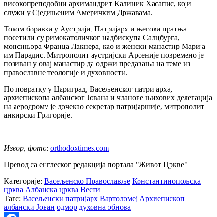
високопреподобни архимандрит Калиник Хасапис, који
служи у Сједињеним Америчким Државама.
Током боравка у Аустрији, Патријарх и његова пратња
посетили су римокатоличког надбискупа Салцбурга,
монсињора Франца Лакнера, као и женски манастир Марија
им Парадис. Митрополит аустријски Арсеније повремено је
позиван у овај манастир да одржи предавања на теме из
православне теологије и духовности.
По повратку у Цариград, Васељенског патријарха,
архиепископа албанског Јована и чланове њихових делегација
на аеродрому је дочекао секретар патријаршије, митрополит
анкирски Григорије.
Извор, фото
:
orthodoxtimes.com
Превод са енглеског редакција портала "Живот Цркве"
Категорије:
Васељенско Православље
Константинопољска
црква
Албанска црква
Вести
Тагс:
Васељенски патријарх Вартоломеј
Архиепископ
албански Јован
одмор
духовна обнова