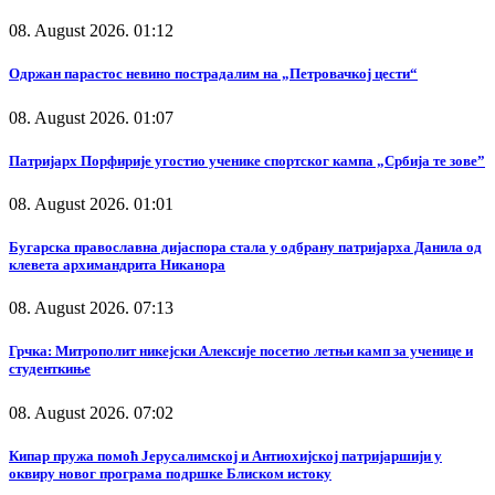
08. August 2026. 01:12
Одржан парастос невино пострадалим на „Петровачкој цести“
08. August 2026. 01:07
Патријарх Порфирије угостио ученике спортског кампа „Србија те зове”
08. August 2026. 01:01
Бугарска православна дијаспора стала у одбрану патријарха Данила од
клевета архимандрита Никанора
08. August 2026. 07:13
Грчка: Митрополит никејски Алексије посетио летњи камп за ученице и
студенткиње
08. August 2026. 07:02
Кипар пружа помоћ Јерусалимској и Антиохијској патријаршији у
оквиру новог програма подршке Блиском истоку