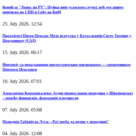
Ковић за "Данас на РТ": Џуфка није усамљен случај, већ део ширег
притиска на СПЦ и Србе на КиМ
25. July 2026. 12:54
Протојереј Питер Џексон: Моја искуства у Богословији Свете Тројице у
Џорданвилу (САД)
15. July 2026. 06:17
Интервју са некадашњим протестантским мисионаром — свештеником
Питером Џексоном
10. July 2026. 07:01
Александра Карамихалева: Једна православна породица у Швајцарској
– између финансија, фармације и вечности
07. July 2026. 05:08
Попадија Габријела Луга: „Рај треба да почне у породици“
04. July 2026. 12:08