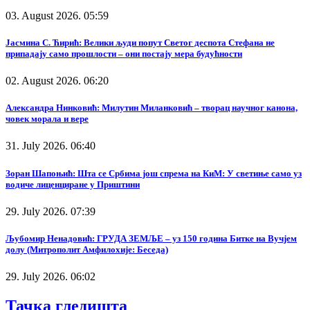
03. August 2026. 05:59
Јасмина С. Ћирић: Велики људи попут Светог деспота Стефана не
припадају само прошлости – они постају мера будућности
02. August 2026. 06:20
Александра Нинковић: Милутин Миланковић – творац научног канона,
човек морала и вере
31. July 2026. 06:40
Зоран Шапоњић: Шта се Србима још спрема на КиМ: У светиње само уз
водиче лиценциране у Приштини
29. July 2026. 07:39
Љубомир Ненадовић: ГРУДА ЗЕМЉЕ – уз 150 година Битке на Вучјем
долу (Митрополит Амфилохије: Беседа)
29. July 2026. 06:02
Тачка гледишта