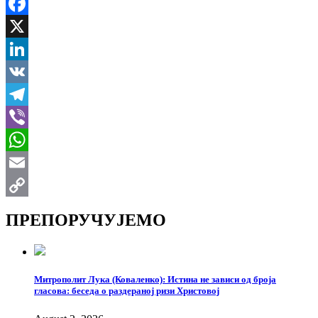
Facebook
X
LinkedIn
VK
Telegram
Viber
WhatsApp
Email
Copy
ПРЕПОРУЧУЈЕМО
Link
Митрополит Лука (Коваленко): Истина не зависи од броја
гласова: беседа о раздераној ризи Христовој