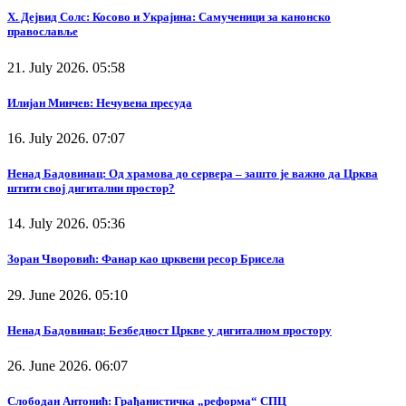
Х. Дејвид Солс: Косово и Украјина: Самученици за канонско
православље
21. July 2026. 05:58
Илијан Минчев: Нечувена пресуда
16. July 2026. 07:07
Ненад Бадовинац: Од храмова до сервера – зашто је важно да Црква
штити свој дигитални простор?
14. July 2026. 05:36
Зоран Чворовић: Фанар као црквени ресор Брисела
29. June 2026. 05:10
Ненад Бадовинац: Безбедност Цркве у дигиталном простору
26. June 2026. 06:07
Слободан Антонић: Грађанистичка „реформа“ СПЦ