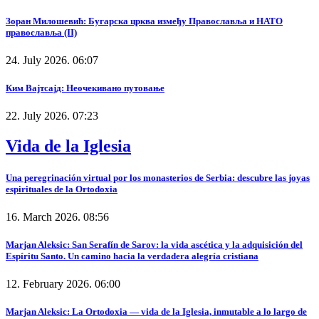
Зоран Милошевић: Бугарска црква између Православља и НАТО
православља (II)
24. July 2026. 06:07
Ким Вајтсајд: Неочекивано путовање
22. July 2026. 07:23
Vida de la Iglesia
Una peregrinación virtual por los monasterios de Serbia: descubre las joyas
espirituales de la Ortodoxia
16. March 2026. 08:56
Marjan Aleksic: San Serafín de Sarov: la vida ascética y la adquisición del
Espíritu Santo. Un camino hacia la verdadera alegría cristiana
12. February 2026. 06:00
Marjan Aleksic: La Ortodoxia — vida de la Iglesia, inmutable a lo largo de