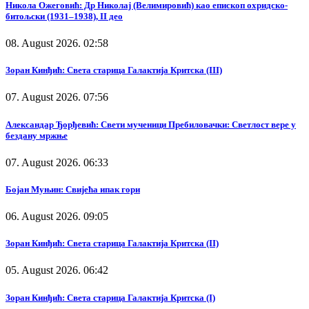
Никола Ожеговић: Др Николај (Велимировић) као епископ охридско-
битољски (1931–1938), II део
08. August 2026. 02:58
Зоран Кинђић: Света старица Галактија Критска (III)
07. August 2026. 07:56
Александар Ђорђевић: Свети мученици Пребиловачки: Светлост вере у
бездану мржње
07. August 2026. 06:33
Бојан Муњин: Свијећа ипак гори
06. August 2026. 09:05
Зоран Кинђић: Света старица Галактија Критска (II)
05. August 2026. 06:42
Зоран Кинђић: Света старица Галактија Критска (I)