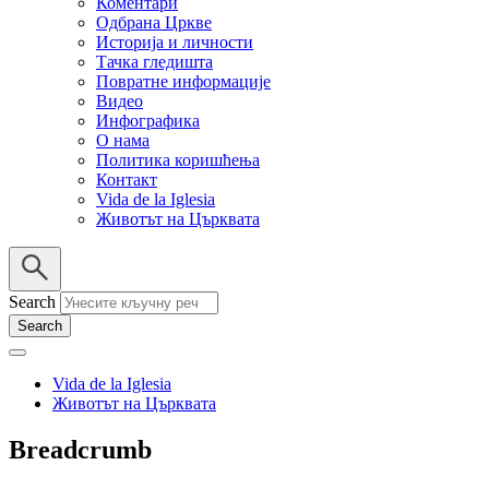
Коментари
Одбрана Цркве
Историја и личности
Тачка гледишта
Повратне информације
Видео
Инфографика
О нама
Политика коришћења
Контакт
Vida de la Iglesia
Животът на Църквата
Search
Vida de la Iglesia
Животът на Църквата
Breadcrumb