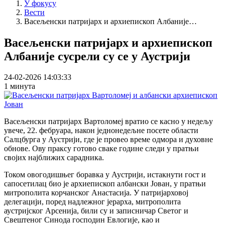
У фокусу
Вести
Васељенски патријарх и архиепископ Албаније…
Васељенски патријарх и архиепископ
Албаније сусрели су се у Аустрији
24-02-2026 14:03:33
1 минута
Васељенски патријарх Вартоломеј вратио се касно у недељу
увече, 22. фебруара, након једнонедељне посете области
Салцбурга у Аустрији, где је провео време одмора и духовне
обнове. Ову праксу готово сваке године следи у пратњи
својих најближих сарадника.
Током овогодишњег боравка у Аустрији, истакнути гост и
сапосетилац био је архиепископ албански Јован, у пратњи
митрополита корчанског Анастасија. У патријарховој
делегацији, поред надлежног јерарха, митрополита
аустријског Арсенија, били су и записничар Светог и
Свештеног Синода господин Евлогије, као и