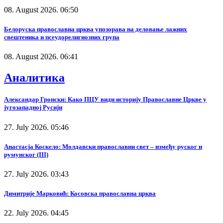
08. August 2026. 06:50
Белоруска православна црква упозорава на деловање лажних
свештеника и псеудорелигиозних група
08. August 2026. 06:41
Аналитика
Александар Гронски: Како ПЦУ види историју Православне Цркве у
југозападној Русији
27. July 2026. 05:46
Анастасја Коскело: Молдавски православни свет – између руског и
румунског (III)
27. July 2026. 03:43
Димитрије Марковић: Косовска православна црква
22. July 2026. 04:45