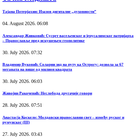
Тајана Потерјахин: Изазов дигиталне „духовности”
04. August 2026. 06:08
Александар Живковић: Сусрет васељенског и јерусалимског патријарха
– Православље пред искушењем геополитике
30. July 2026. 07:32
Владимир Вуковић: Соларни зид на путу ка Острогу: дозвола за 67
мегавата на више од милион квадрата
30. July 2026. 06:03
Живојин Ракочевић: Неслобода другачије говори
28. July 2026. 07:51
Анастасја Коскело: Молдавски православни свет – између руског и
румунског (III)
27. July 2026. 03:43