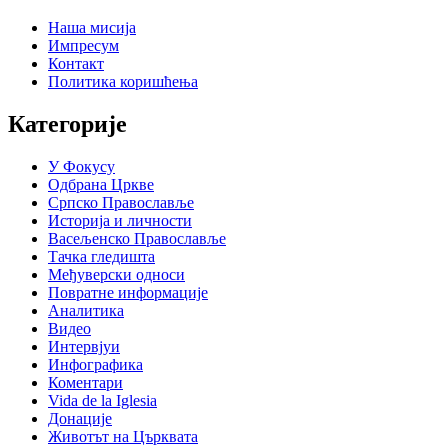
Наша мисија
Импресум
Контакт
Политика коришћења
Категорије
У Фокусу
Одбрана Цркве
Српско Православље
Историја и личности
Васељенско Православље
Тачка гледишта
Међуверски односи
Повратне информације
Аналитика
Видео
Интервјуи
Инфографика
Коментари
Vida de la Iglesia
Донације
Животът на Църквата