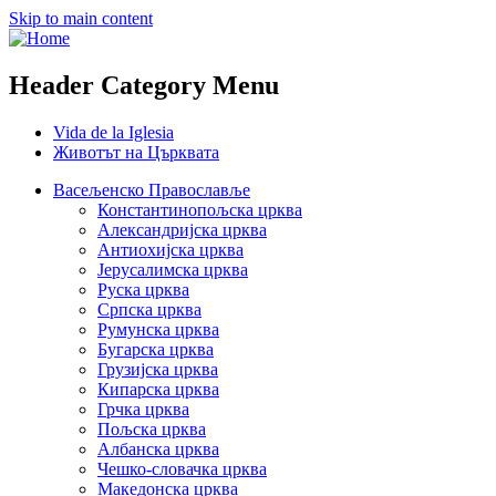
Skip to main content
Header Category Menu
Vida de la Iglesia
Животът на Църквата
Васељенско Православље
Константинопољска црква
Александријска црква
Антиохијска црква
Јерусалимска црква
Руска црква
Српска црква
Румунска црква
Бугарска црква
Грузијска црква
Кипарска црква
Грчка црква
Пољска црква
Албанска црква
Чешко-словачка црква
Македонска црква