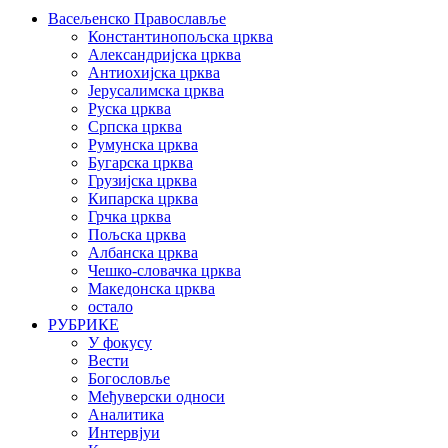
Васељенско Православље
Константинопољска црква
Александријска црква
Антиохијска црква
Јерусалимска црква
Руска црква
Српска црква
Румунска црква
Бугарска црква
Грузијска црква
Кипарска црква
Грчка црква
Пољска црква
Албанска црква
Чешко-словачка црква
Македонска црква
остало
РУБРИКЕ
У фокусу
Вести
Богословље
Међуверски односи
Аналитика
Интервјуи