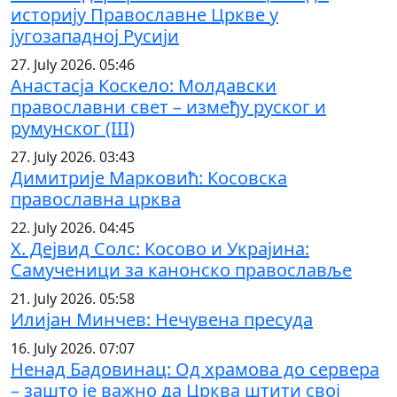
историју Православне Цркве у
југозападној Русији
27. July 2026. 05:46
Анастасја Коскело: Молдавски
православни свет – између руског и
румунског (III)
27. July 2026. 03:43
Димитрије Марковић: Косовска
православна црква
22. July 2026. 04:45
Х. Дејвид Солс: Косово и Украјина:
Самученици за канонско православље
21. July 2026. 05:58
Илијан Минчев: Нечувена пресуда
16. July 2026. 07:07
Ненад Бадовинац: Од храмова до сервера
– зашто је важно да Црква штити свој