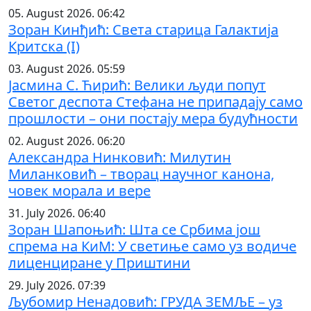
05. August 2026. 06:42
Зоран Кинђић: Света старица Галактија
Критска (I)
03. August 2026. 05:59
Јасмина С. Ћирић: Велики људи попут
Светог деспота Стефана не припадају само
прошлости – они постају мера будућности
02. August 2026. 06:20
Александра Нинковић: Милутин
Миланковић – творац научног канона,
човек морала и вере
31. July 2026. 06:40
Зоран Шапоњић: Шта се Србима још
спрема на КиМ: У светиње само уз водиче
лиценциране у Приштини
29. July 2026. 07:39
Љубомир Ненадовић: ГРУДА ЗЕМЉЕ – уз