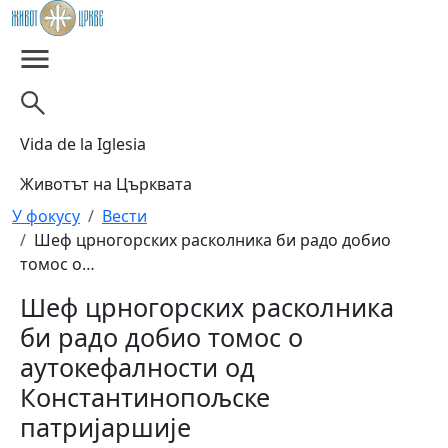
Skip to main content
Vida de la Iglesia
Животът на Църквата
Breadcrumb
У фокусу
Вести
Шеф црногорских расколника би радо добио
томос о…
Шеф црногорских расколника
би радо добио томос о
аутокефалности од
Константинопољске
патријаршије