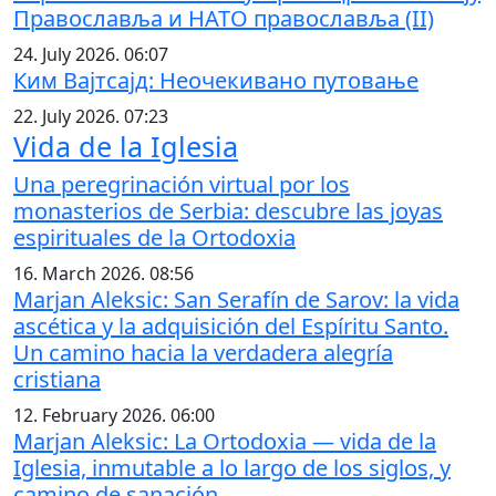
Православља и НАТО православља (II)
24. July 2026. 06:07
Ким Вајтсајд: Неочекивано путовање
22. July 2026. 07:23
Vida de la Iglesia
Una peregrinación virtual por los
monasterios de Serbia: descubre las joyas
espirituales de la Ortodoxia
16. March 2026. 08:56
Marjan Aleksic: San Serafín de Sarov: la vida
ascética y la adquisición del Espíritu Santo.
Un camino hacia la verdadera alegría
cristiana
12. February 2026. 06:00
Marjan Aleksic: La Ortodoxia — vida de la
Iglesia, inmutable a lo largo de los siglos, y
camino de sanación