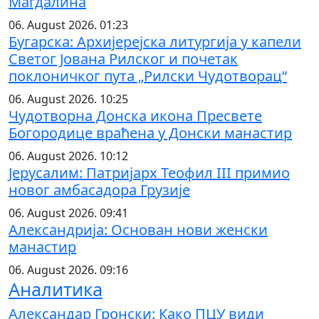
Магдалина
06. August 2026. 01:23
Бугарска: Архијерејска литургија у капели
Светог Јована Рилског и почетак
поклоничког пута „Рилски Чудотворац“
06. August 2026. 10:25
Чудотворна Донска икона Пресвете
Богородице враћена у Донски манастир
06. August 2026. 10:12
Јерусалим: Патријарх Теофил III примио
новог амбасадора Грузије
06. August 2026. 09:41
Александрија: Основан нови женски
манастир
06. August 2026. 09:16
Аналитика
Александар Гронски: Како ПЦУ види