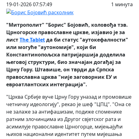
19-01-2026 07:57:49
1 минута
"Митрополит" "Борис" Бојовић, коловођа тзв.
Црногорске православне цркве, изјавио је за
лист
The Tablet
да би статус "аутокефалности"
или могуће "аутономије", који би
Константинопољска патријаршија доделила
његовој структури, био значајан догађај за
Црну Гору. Штавише, он тврди да Српска
православна црква "није заговорник ЕУ и
евроатлантских интеграција".
"Црква Србије вуче Црну Гору уназад и промовише
четничку идеологију", рекао је шеф "ЦПЦ". "Она се
не залаже за антифашизам, подиже споменике
ратним злочинцима из Другог свјетског рата и
асимилује православне Црногорце, мијењајући
њихов национални идентитет путем мијешања