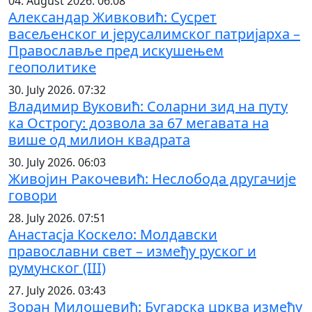
04. August 2026. 06:08
Александар Живковић: Сусрет
васељенског и јерусалимског патријарха –
Православље пред искушењем
геополитике
30. July 2026. 07:32
Владимир Вуковић: Соларни зид на путу
ка Острогу: дозвола за 67 мегавата на
више од милион квадрата
30. July 2026. 06:03
Живојин Ракочевић: Неслобода другачије
говори
28. July 2026. 07:51
Анастасја Коскело: Молдавски
православни свет – између руског и
румунског (III)
27. July 2026. 03:43
Зоран Милошевић: Бугарска црква између