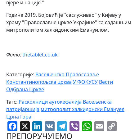
вјере и нације."
Године 2019. Бојовић је "саслуживао" у Кијеву у
храму "Православне цркве Украјине" са садашњим
митрополитом халкидонским Емануилом.
Фото
:
thetablet.co.uk
Категорије:
Васељенско Православље
Константинопољска црква
У ФОКУСУ
Вести
Одбрана Цркве
Тагс:
Расколници
аутокефалија
Васељенска
патријаршија
митрополит халкидонски Емануел
Црна Гора
Facebook
X
LinkedIn
VK
Telegram
Viber
WhatsAp
Email
Cop
Link
ПРЕПОРУЧУЈЕМО