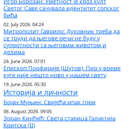
Игор Борозан: Уметност је кроз култ
Светог Саве сачувала идентитет српског
бића
02. July 2026. 04:24
Митрополит Гаврило: Духовник треба да
се труди да његове речи не буду у
супротности са његовим животом и
делима
24. June 2026. 07:01
Епископ Порфирије (Шутов): Пир у време
куге није нешто ново у нашем свету
19. June 2026. 05:30
Историја и личности
Бојан Муњин: Свијећа ипак гори
06. August 2026. 09:05
Зоран Кинђић: Света старица Галактија
Критска (II)