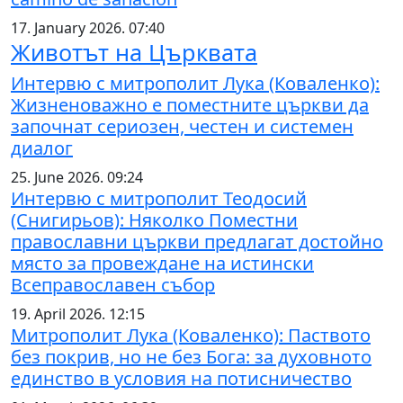
17. January 2026. 07:40
Животът на Църквата
Интервю с митрополит Лука (Коваленко):
Жизненоважно е поместните църкви да
започнат сериозен, честен и системен
диалог
25. June 2026. 09:24
Интервю с митрополит Теодосий
(Снигирьов): Няколко Поместни
православни църкви предлагат достойно
място за провеждане на истински
Всеправославен събор
19. April 2026. 12:15
Митрополит Лука (Коваленко): Паството
без покрив, но не без Бога: за духовното
единство в условия на потисничество