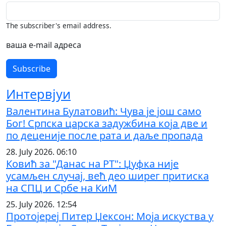
The subscriber's email address.
ваша е-mail адреса
Интервјуи
Валентина Булатовић: Чува је још само
Бог! Српска царска задужбина која две и
по деценије после рата и даље пропада
28. July 2026. 06:10
Ковић за "Данас на РТ": Џуфка није
усамљен случај, већ део ширег притиска
на СПЦ и Србе на КиМ
25. July 2026. 12:54
Протојереј Питер Џексон: Моја искуства у