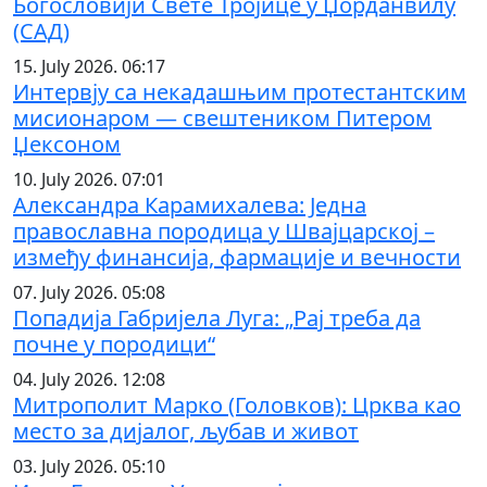
Богословији Свете Тројице у Џорданвилу
(САД)
15. July 2026. 06:17
Интервју са некадашњим протестантским
мисионаром — свештеником Питером
Џексоном
10. July 2026. 07:01
Александра Карамихалева: Једна
православна породица у Швајцарској –
између финансија, фармације и вечности
07. July 2026. 05:08
Попадија Габријела Луга: „Рај треба да
почне у породици“
04. July 2026. 12:08
Митрополит Марко (Головков): Црква као
место за дијалог, љубав и живот
03. July 2026. 05:10