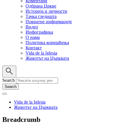
Коментари
Одбрана Цркве
Историја и личности
Тачка гледишта
Повратне информације
Видео
Инфографика
О нама
Политика коришћења
Контакт
Vida de la Iglesia
Животът на Църквата
Search
Vida de la Iglesia
Животът на Църквата
Breadcrumb