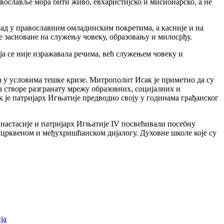
равославље мора бити живо, евхаристијско и мисионарско, а не
рад у православним омладинским покретима, а касније и на
е засноване на служењу човеку, образовању и милосрђу.
а се није изражавала речима, већ служењем човеку и
 у условима тешке кризе. Митрополит Исак је приметио да су
 створе разгранату мрежу образовних, социјалних и
 је патријарх Игњатије предводио своју у годинама грађанског
Анастасије и патријарх Игњатије IV посвећивали посебну
уцрквеном и међухришћанском дијалогу. Духовне школе које су
ја