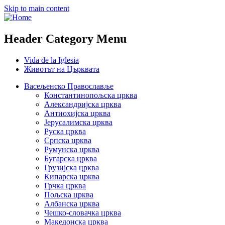
Skip to main content
Header Category Menu
Vida de la Iglesia
Животът на Църквата
Васељенско Православље
Константинопољска црква
Александријска црква
Антиохијска црква
Јерусалимска црква
Руска црква
Српска црква
Румунска црква
Бугарска црква
Грузијска црква
Кипарска црква
Грчка црква
Пољска црква
Албанска црква
Чешко-словачка црква
Македонска црква