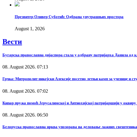
Презвитер Оливер Суботић: Одбрана унутрашњих простора
August 1, 2026
Вести
Бугарска православна дијаспора стала у одбрану патријарха Данила од 
08. August 2026. 07:13
Грчка: Митрополит никејски Алексије посетио летњи камп за ученице и с
08. August 2026. 07:02
Кипар пружа помоћ Јерусалимској и Антиохијској патријаршији у оквир
08. August 2026. 06:50
Белоруска православна црква упозорава на деловање лажних свештеника