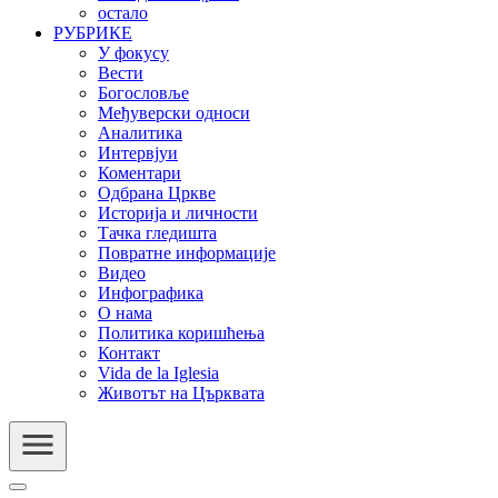
остало
РУБРИКЕ
У фокусу
Вести
Богословље
Међуверски односи
Аналитика
Интервјуи
Коментари
Одбрана Цркве
Историја и личности
Тачка гледишта
Повратне информације
Видео
Инфографика
О нама
Политика коришћења
Контакт
Vida de la Iglesia
Животът на Църквата