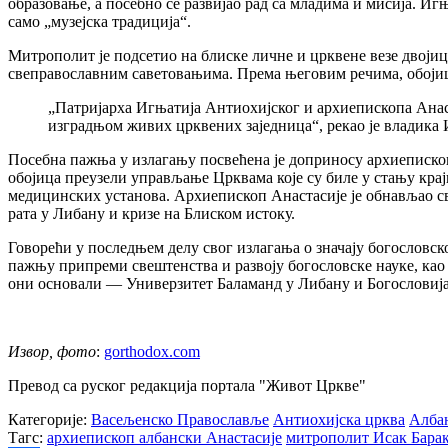
образовање, а посебно се развијао рад са младима и мисија. Игњ
само „музејска традиција“.
Митрополит је подсетио на блиске личне и црквене везе двојиц
свеправославним саветовањима. Према његовим речима, обојицу
„Патријарха Игњатија Антиохијског и архиепископа Анаст
изградњом живих црквених заједница“, рекао је владика 
Посебна пажња у излагању посвећена је доприносу архиепископ
обојица преузели управљање Црквама које су биле у стању кра
медицинских установа. Архиепископ Анастасије је обнављао сво
рата у Либану и кризе на Блиском истоку.
Говорећи у последњем делу свог излагања о значају богословск
пажњу припреми свештенства и развоју богословске науке, као
они основали — Универзитет Баламанд у Либану и Богословија 
Извор, фото
:
gorthodox.com
Превод са руског редакција портала "Живот Цркве"
Категорије:
Васељенско Православље
Антиохијска црква
Алба
Тагс:
архиепископ албански Анастасије
митрополит Исак Бара