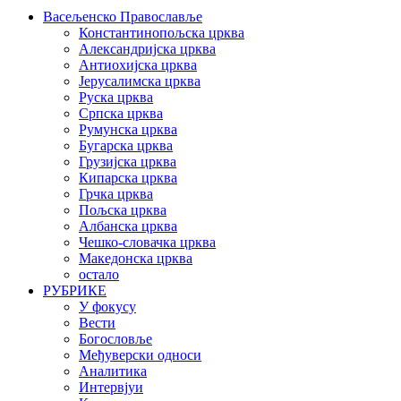
Васељенско Православље
Константинопољска црква
Александријска црква
Антиохијска црква
Јерусалимска црква
Руска црква
Српска црква
Румунска црква
Бугарска црква
Грузијска црква
Кипарска црква
Грчка црква
Пољска црква
Албанска црква
Чешко-словачка црква
Македонска црква
остало
РУБРИКЕ
У фокусу
Вести
Богословље
Међуверски односи
Аналитика
Интервјуи