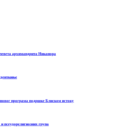
клевета архимандрита Никанора
туденткиње
у новог програма подршке Блиском истоку
 и псеудорелигиозних група