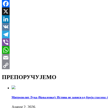
Facebook
X
LinkedIn
VK
Telegram
Viber
WhatsApp
Email
Copy
ПРЕПОРУЧУЈЕМО
Link
Митрополит Лука (Коваленко): Истина не зависи од броја гласова: 
August 2, 2026