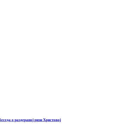
беседа о раздераној ризи Христовој