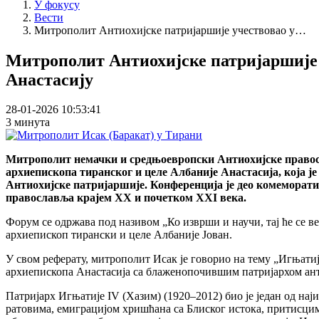
У фокусу
Вести
Митрополит Антиохијске патријаршије учествовао у…
Митрополит Антиохијске патријаршије 
Анастасију
28-01-2026 10:53:41
3 минута
Митрополит немачки и средњоевропски Антиохијске правосл
архиепископа тиранског и целе Албаније Анастасија, која ј
Антиохијске патријаршије. Конференција је део комеморати
православља крајем XX и почетком XXI века.
Форум се одржава под називом „Ко изврши и научи, тај ће се в
архиепископ тирански и целе Албаније Јован.
У свом реферату, митрополит Исак је говорио на тему „Игњат
архиепископа Анастасија са блаженопочившим патријархом ан
Патријарх Игњатије IV (Хазим) (1920–2012) био је један од н
ратовима, емиграцијом хришћана са Блиског истока, притисцим