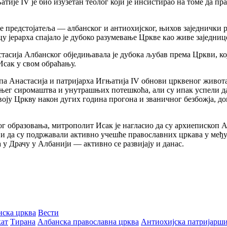
атије IV је био изузетан теолог који је инсистирао на томе да п
е предстојатеља — албанског и антиохијског, њихов заједнички 
 јерарха спајало је дубоко разумевање Цркве као живе заједниц
асија Албанског обједињавала је дубока љубав према Цркви, кој
Исак у свом обраћању.
а Анастасија и патријарха Игњатија IV обнови црквеног живота
јњег сиромаштва и унутрашњих потешкоћа, али су ипак успели да
ју Цркву након дугих година прогона и званичног безбожја, док
ог образовања, митрополит Исак је нагласио да су архиепископ 
 и да су подржавали активно учешће православних цркава у међ
у Драчу у Албанији — активно се развијају и данас.
нска црква
Вести
кат
Тирана
Албанска православна црква
Антиохијска патријарши