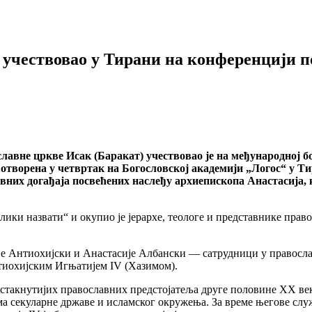
учествовао у Тирани на конференцији п
авне цркве Исак (Баракат) учествовао је на међународној б
е отворена у четвртак на Богословској академији „Логос“ у Т
вних догађаја посвећених наслеђу архиепископа Анастасија, 
елики назвати“ и окупио је јерархе, теологе и представнике прав
ије Антиохијски и Анастасије Албански — сатрудници у правосл
тиохијским Игњатијем IV (Хазимом).
ајистакнутијих православних предстојатеља друге половине XX в
а секуларне државе и исламског окружења. За време његове слу