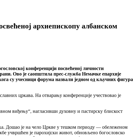
освећеној архиепископу албанском
огословској конференцији посвећеној личности
ирани. Ово је саопштила прес-служба Немачке епархије
кога су учесници форума назвали једном од кључних фигура
ославних цркава. На отварању конференције учествовао је
авном виђењу“, нагласивши духовну и пастирску блискост
ека. Дошао је на чело Цркве у тешком периоду — обележеном
жбе учвршћен је парохијски живот, обновљено богословско