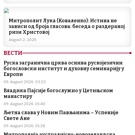
o
p
k
k
Митрополит Лука (Коваленко): Истина не
зависи од броја гласова: беседа о раздераној
ризи Христовој
August 2, 2026
ВЕСТИ
Руска загранична црква оснива рускојезични
богословски институт и духовну семинарију у
Европи
09. August 2026. 03:22
Владика Пајсије богослужио у Цетињском
манастиру
09. August 2026. 01:40
Љетна слава у Новим Пављанима – Успеније
Свете Ане
09. August 2026. 01:28
Митрополија аустралијско-новозеландска,