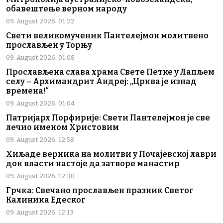
обавештење верном народу
09. August 2026. 01:22
Свети великомученик Пантелејмон молитвено
прослављен у Торњу
09. August 2026. 01:08
Прослављена слава храма Свете Петке у Лапљем
селу – Архимандрит Андреј: „Црква је изнад
времена!“
09. August 2026. 01:04
Патријарх Порфирије: Свети Пантелејмон је све
лечио именом Христовим
09. August 2026. 12:58
Хиљаде верника на молитви у Почајевској лаври
док власти настоје да затворе манастир
09. August 2026. 12:30
Грчка: Свечано прослављен празник Светог
Калиника Едеског
09. August 2026. 12:13