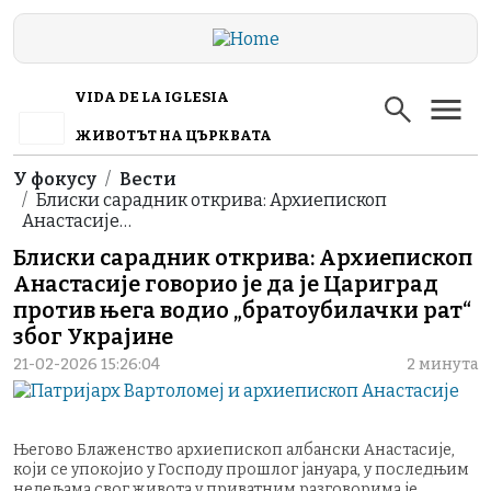
Skip to main content
VIDA DE LA IGLESIA
ЖИВОТЪТ НА ЦЪРКВАТА
Breadcrumb
У фокусу
Вести
Блиски сарадник открива: Архиепископ
Анастасије…
Блиски сарадник открива: Архиепископ
Анастасије говорио је да је Цариград
против њега водио „братоубилачки рат“
због Украјине
21-02-2026 15:26:04
2 минута
Његово Блаженство архиепископ албански Анастасије,
који се упокојио у Господу прошлог јануара, у последњим
недељама свог живота у приватним разговорима је