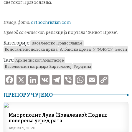
светског Православља.
Извор, фото
:
orthochristian.com
Превод са енглеског
: редакција портала "Живот Цркве".
Категорије:
Васељенско Православље
Константинопољска црква
Албанска црква
У ФОКУСУ
Вести
Тагс:
Архиепископ Анастасије
Васељенски патријарх Вартоломеј
Украјина
F
X
Li
V
T
V
W
E
C
a
n
K
el
ib
h
m
o
ПРЕПОРУЧУЈЕМО
c
k
e
er
at
ai
p
e
e
gr
s
l
y
b
dI
a
A
Li
Митрополит Лука (Коваленко): Подвиг
поверења усред рата
o
n
m
p
n
August 9, 2026