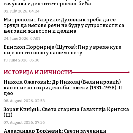
сачувала идентитет српског бића
02. July 2026. 04:24
Митрополит Гаврило: Духовник треба да се
труди да његове речи не буду у супротности са
његовим животом и делима
24. June 2026. 07:01
Епископ Порфирије (Шутов): Пир у време куге
није нешто ново у нашем свету
19. June 2026. 05:30
ИСТОРИЈА И ЛИЧНОСТИ
Никола Ожеговић: Др Николај (Велимировић)
као епископ охридско-битољски (1931–1938), II
део
08. August 2026. 02:58
Зоран Кинђић: Света старица Галактија Критска
(III)
07. August 2026. 07:56
Александар Ђорђевић: Свети мученици