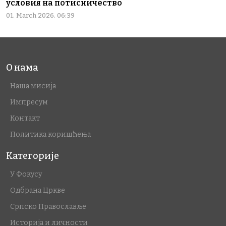
условия на потисничество
01. March 2026. 06:39
О нама
Наша мисија
Импресум
Контакт
Политика коришћења
Категорије
У Фокусу
Одбрана Цркве
Српско Православље
Историја и личности