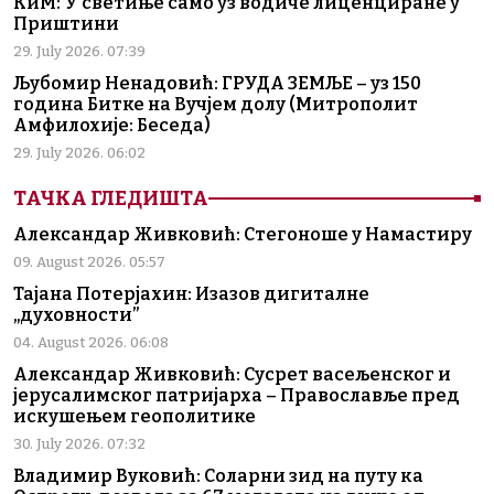
КиМ: У светиње само уз водиче лиценциране у
Приштини
29. July 2026. 07:39
Љубомир Ненадовић: ГРУДА ЗЕМЉЕ – уз 150
година Битке на Вучјем долу (Митрополит
Амфилохије: Беседа)
29. July 2026. 06:02
ТАЧКА ГЛЕДИШТА
Александар Живковић: Стегоноше у Намастиру
09. August 2026. 05:57
Тајана Потерјахин: Изазов дигиталне
„духовности”
04. August 2026. 06:08
Александар Живковић: Сусрет васељенског и
јерусалимског патријарха – Православље пред
искушењем геополитике
30. July 2026. 07:32
Владимир Вуковић: Соларни зид на путу ка