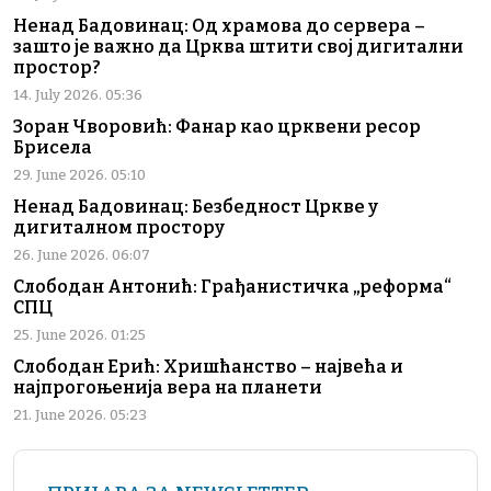
Ненад Бадовинац: Од храмова до сервера –
зашто је важно да Црква штити свој дигитални
простор?
14. July 2026. 05:36
Зоран Чворовић: Фанар као црквени ресор
Брисела
29. June 2026. 05:10
Ненад Бадовинац: Безбедност Цркве у
дигиталном простору
26. June 2026. 06:07
Слободан Антонић: Грађанистичка „реформа“
СПЦ
25. June 2026. 01:25
Слободан Ерић: Хришћанство – највећа и
најпрогоњенија вера на планети
21. June 2026. 05:23