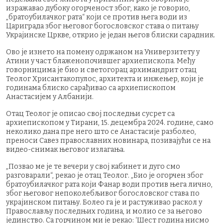
изражавао дубоку огорченост због, како је говорио,
„братоубилачког рата“ који се против њега води из
Цариграда због његовог богословског става о питању
Украјинске Цркве, открио је један његов блиски сарадник.
Ово је изнето на помену одржаном на Универзитету у
Атини у част блаженопочившег архиепископа. Међу
говорницима је био и светогорац архимандрит отац
Теолог Хрисантакопулос, архитекта и инжењер, који је
годинама блиско сарађивао са архиепископом
Анастасијем у Албанији.
Отац Теолог је описао свој последњи сусрет са
архиепископом у Тирани, 15. децембра 2024. године, само
неколико дана пре него што се Анастасије разболео,
преноси Савез православних новинара, позивајући се на
видео-снимак његовог излагања.
„Позвао ме је те вечери у свој кабинет и дуго смо
разговарали“, рекао је отац Теолог. „Био је огорчен због
братоубилачког рата који Фанар води против њега лично,
због његовог непоколебљивог богословског става по
украјинском питању. Болео га је и растуживао раскол у
Православљу последњих година, и молио се за његово
јединство. Са горчином ми је рекао: ‘Шест година нисмо