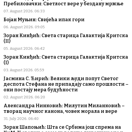
Пребиловачки: Светлост вере у бездану мржње
07. August 2026. 06:33
Бојан Муњин: Свијећа ипак гори
06. August 2026. 09:05
Зоран Кинђић: Света старица Галактија Критска
(II)
05. August 2026. 06:42
Зоран Кинђић: Света старица Галактија Критска
(I)
03. August 2026. 05:59
Јасмина С. Ћирић: Велики људи попут Светог
деспота Стефана не припадају само прошлости –
они постају мера будућности
02. August 2026. 06:20
Александра Нинковић: Милутин Миланковић –
творац научног канона, човек морала и вере
31. July 2026. 06:40
Зоран Шапоњић: Шта се Србима још спрема на