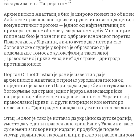
саслуживали са Патријархом.’“
Архиепископ Анастасије био је широко познат по обнови
Албанске православне цркве из рушевина након деценија
комунистичког прогона — једног од најупечатљивијих
примера црквене обнове у савременом добу. У познијим
годинама био је познат и по одбрани канонског поретка
Православља у Украјини, лично аутор две историјско-
богословске студије у којима је образлагао да је
додељивање томоса о аутокефалији такозваној
„Православној цркви Украјине“ од стране Цариграда
противканонско.
Портал OrthoChristian је раније известио да је
архиепископ Анастасије примао увредљива писма од
појединих јерараха из Цариграда и да је био оптуживан за
богохуљење од стране једног јерарха Александријске
патријаршије због своје подршке канонској Украјинској
православној цркви. И други клирици и коментатори
повезани са Цариградом нападали су га из истих разлога.
Отац Теолог је такође истакао да украјинска аутокефалија,
уместо да уједини православне хришћане у Украјини, како
су се њени заговорници надали, продубљује поделе
унутар украјинског народа и шири раздор и раскол широм