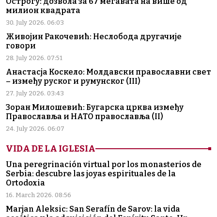
Острогу: дозвола за 67 мегавата на више од
милион квадрата
30. July 2026. 06:03
Живојин Ракочевић: Неслобода другачије
говори
28. July 2026. 07:51
Анастасја Коскело: Молдавски православни свет
– између руског и румунског (III)
27. July 2026. 03:43
Зоран Милошевић: Бугарска црква између
Православља и НАТО православља (II)
24. July 2026. 06:07
VIDA DE LA IGLESIA
Una peregrinación virtual por los monasterios de
Serbia: descubre las joyas espirituales de la
Ortodoxia
16. March 2026. 08:56
Marjan Aleksic: San Serafín de Sarov: la vida