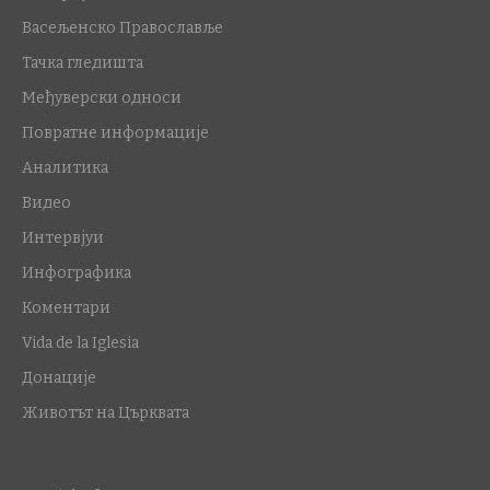
Васељенско Православље
Тачка гледишта
Међуверски односи
Повратне информације
Аналитика
Видео
Интервјуи
Инфографика
Коментари
Vida de la Iglesia
Донације
Животът на Църквата