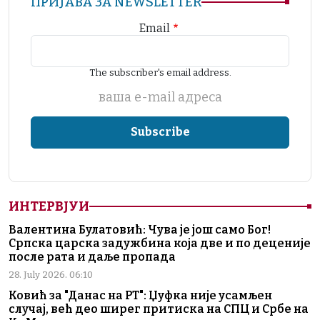
ПРИЈАВА ЗА NEWSLETTER
Email
The subscriber's email address.
ваша е-mail адреса
ИНТЕРВЈУИ
Валентина Булатовић: Чува је још само Бог!
Српска царска задужбина која две и по деценије
после рата и даље пропада
28. July 2026. 06:10
Ковић за "Данас на РТ": Џуфка није усамљен
случај, већ део ширег притиска на СПЦ и Србе на