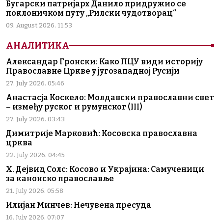
Бугарски патријарх Данило придружио се
поклоничком путу „Рилски чудотворац“
09. August 2026. 11:53
АНАЛИТИКА
Александар Гронски: Како ПЦУ види историју
Православне Цркве у југозападној Русији
27. July 2026. 05:46
Анастасја Коскело: Молдавски православни свет
– између руског и румунског (III)
27. July 2026. 03:43
Димитрије Марковић: Косовска православна
црква
22. July 2026. 04:45
Х. Дејвид Солс: Косово и Украјина: Самученици
за канонско православље
21. July 2026. 05:58
Илијан Минчев: Нечувена пресуда
16. July 2026. 07:07