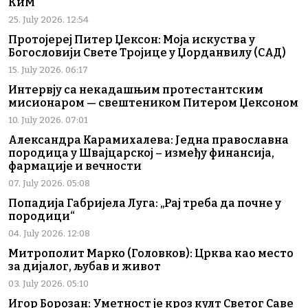
КиМ
25. July 2026. 12:54
Протојереј Питер Џексон: Моја искуства у
Богословији Свете Тројице у Џорданвилу (САД)
15. July 2026. 06:17
Интервју са некадашњим протестантским
мисионаром — свештеником Питером Џексоном
10. July 2026. 07:01
Александра Карамихалева: Једна православна
породица у Швајцарској – између финансија,
фармације и вечности
07. July 2026. 05:08
Попадија Габријела Луга: „Рај треба да почне у
породици“
04. July 2026. 12:08
Митрополит Марко (Головков): Црква као место
за дијалог, љубав и живот
03. July 2026. 05:10
Игор Борозан: Уметност је кроз култ Светог Саве