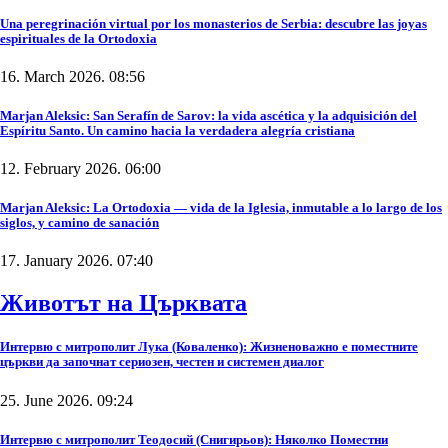
Una peregrinación virtual por los monasterios de Serbia: descubre las joyas
espirituales de la Ortodoxia
16. March 2026. 08:56
Marjan Aleksic: San Serafín de Sarov: la vida ascética y la adquisición del
Espíritu Santo. Un camino hacia la verdadera alegría cristiana
12. February 2026. 06:00
Marjan Aleksic: La Ortodoxia — vida de la Iglesia, inmutable a lo largo de los
siglos, y camino de sanación
17. January 2026. 07:40
Животът на Църквата
Интервю с митрополит Лука (Коваленко): Жизненоважно е поместните
църкви да започнат сериозен, честен и системен диалог
25. June 2026. 09:24
Интервю с митрополит Теодосий (Снигирьов): Няколко Поместни