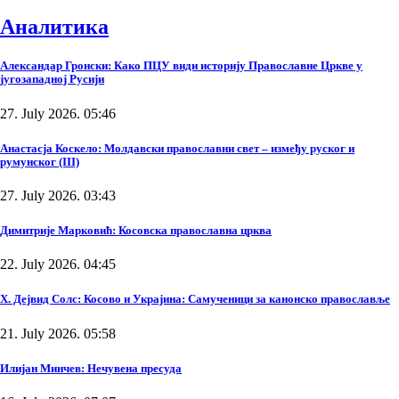
Аналитика
Александар Гронски: Како ПЦУ види историју Православне Цркве у
југозападној Русији
27. July 2026. 05:46
Анастасја Коскело: Молдавски православни свет – између руског и
румунског (III)
27. July 2026. 03:43
Димитрије Марковић: Косовска православна црква
22. July 2026. 04:45
Х. Дејвид Солс: Косово и Украјина: Самученици за канонско православље
21. July 2026. 05:58
Илијан Минчев: Нечувена пресуда