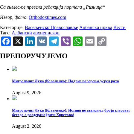
Са енглеског превела редакција портала „Ризница“
Извор, фото
:
Оrthodoxtimes.com
Категорије:
Васељенско Православље
Албанска црква
Вести
Тагс:
Албански архиепископ
Facebook
X
LinkedIn
VK
Telegram
Viber
WhatsApp
Email
Copy
Link
ПРЕПОРУЧУЈЕМО
Митрополит Лука (Коваленко): Подвиг поверења усред рата
August 9, 2026
Митрополит Лука (Коваленко): Истина не зависи од броја гласова:
беседа о раздераној ризи Христовој
August 2, 2026