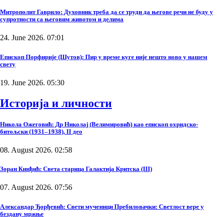
Митрополит Гаврило: Духовник треба да се труди да његове речи не буду у
супротности са његовим животом и делима
24. June 2026. 07:01
Епископ Порфирије (Шутов): Пир у време куге није нешто ново у нашем
свету
19. June 2026. 05:30
Историја и личности
Никола Ожеговић: Др Николај (Велимировић) као епископ охридско-
битољски (1931–1938), II део
08. August 2026. 02:58
Зоран Кинђић: Света старица Галактија Критска (III)
07. August 2026. 07:56
Александар Ђорђевић: Свети мученици Пребиловачки: Светлост вере у
бездану мржње