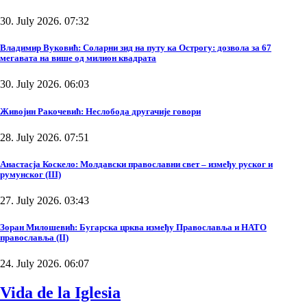
30. July 2026. 07:32
Владимир Вуковић: Соларни зид на путу ка Острогу: дозвола за 67
мегавата на више од милион квадрата
30. July 2026. 06:03
Живојин Ракочевић: Неслобода другачије говори
28. July 2026. 07:51
Анастасја Коскело: Молдавски православни свет – између руског и
румунског (III)
27. July 2026. 03:43
Зоран Милошевић: Бугарска црква између Православља и НАТО
православља (II)
24. July 2026. 06:07
Vida de la Iglesia