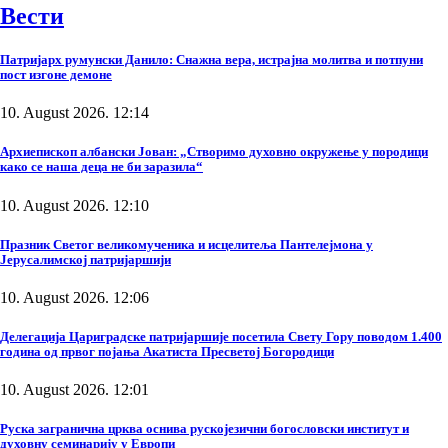
Вести
Патријарх румунски Данило: Снажна вера, истрајна молитва и потпуни
пост изгоне демоне
10. August 2026. 12:14
Архиепископ албански Јован: „Створимо духовно окружење у породици
како се наша деца не би заразила“
10. August 2026. 12:10
Празник Светог великомученика и исцелитеља Пантелејмона у
Јерусалимској патријаршији
10. August 2026. 12:06
Делегација Цариградске патријаршије посетила Свету Гору поводом 1.400
година од првог појања Акатиста Пресветој Богородици
10. August 2026. 12:01
Руска загранична црква оснива рускојезични богословски институт и
духовну семинарију у Европи