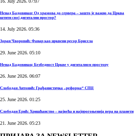
16. July 2026. 07:07
Ненад Бадовинац: Од храмова до сервера – зашто је важно да Црква
штити свој дигитални простор?
14. July 2026. 05:36
Зоран Чворовић: Фанар као црквени ресор Брисела
29. June 2026. 05:10
Ненад Бадовинац: Безбедност Цркве у дигиталном простору
26. June 2026. 06:07
Слободан Антонић: Грађанистичка „реформа“ СПЦ
25. June 2026. 01:25
Слободан Ерић: Хришћанство – највећа и најпрогоњенија вера на планети
21. June 2026. 05:23
ПРИЈАВА ЗА NEWSLETTER