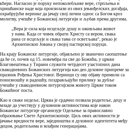
кћери. Нагласио је поруку непоколебљиве вере, стрпљења и
хришћанске наде која произилази из ових јеванђелских догађаја,
охрабрујући вернике да јачају свој лични однос са Богом кроз
молитву, учешће у Божанској литургији и љубав према другима.
„Вера је сила која исцељује душу и оживљава живот
у нама. Када се човек обрати Христу са вером, свака
рана се исцељује и свака тама се осветљава“, рекао је
Архиепископ Јована у својој пастирској поруци.
На крају Божанске литургије, објављено је званично саопштење
да ће се, почев од 15. новембра па све до Божића, у цркви
Благовештења у Тирани служити четрдесет узастопних дана
свакодневних Божанских литургија као део духовне припреме за
празник Рођења Христовог. Верници су ову објаву примили са
понизношћу и радошћу, поздрављајући прилику за дубље
учешће у свакодневном литургијском животу Цркве током
Божићног поста.
Као и сваке недеље, Црква је срдачно позвала родитеље, децу и
младе да учествују у духовним активностима које након
Божанске литургије организује Одељење за православно
образовање Свете Архиепископије. Циљ ових активности је
јачање вредности вере, заједништва и духовног идентитета међу
децом, родитељима и млађим генерацијама.