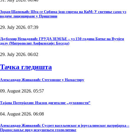
Зоран Шапоњић: Шта се Србима још спрема на КиМ: У светиње само уз
водиче лиценциране у Приштини
29. July 2026. 07:39
Љубомир Ненадовић: ГРУДА ЗЕМЉЕ – уз 150 година Битке на Вучјем
долу (Митрополит Амфилохије: Беседа)
29. July 2026. 06:02
Тачка гледишта
Александар Живковић: Стегоноше у Намастиру
09. August 2026. 05:57
Тајана Потерјахин: Изазов дигиталне „духовности”
04. August 2026. 06:08
Александар Живковић: Сусрет васељенског и јерусалимског патријарха –
Православље пред искушењем геополитике