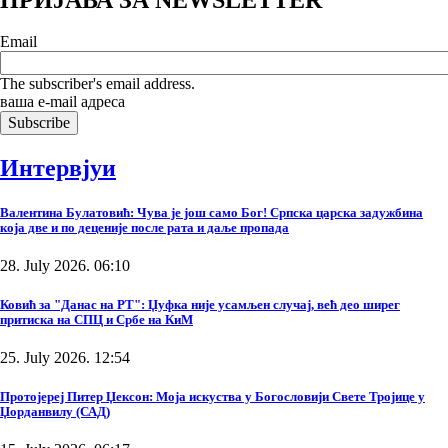
Email
The subscriber's email address.
ваша е-mail адреса
Интервјуи
Валентина Булатовић: Чува је још само Бог! Српска царска задужбина
која две и по деценије после рата и даље пропада
28. July 2026. 06:10
Ковић за "Данас на РТ": Џуфка није усамљен случај, већ део ширег
притиска на СПЦ и Србе на КиМ
25. July 2026. 12:54
Протојереј Питер Џексон: Моја искуства у Богословији Свете Тројице у
Џорданвилу (САД)