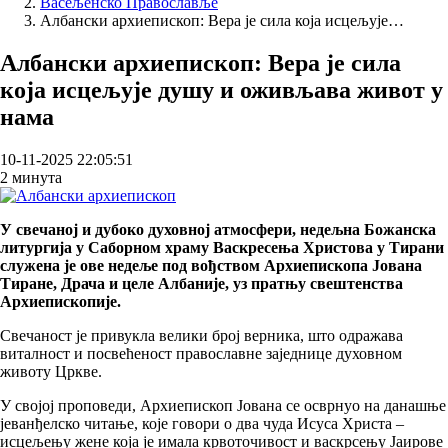
Васељенско Православље
Breadcrumb
Албански архиепископ: Вера је сила која исцељује…
Албански архиепископ: Вера је сила
која исцељује душу и оживљава живот у
нама
10-11-2025 22:05:51
2 минута
У свечаној и дубоко духовној атмосфери, недељна Божанска
литургија у Саборном храму Васкресења Христова у Тирани
служена је ове недеље под вођством Архиепископа Јована
Тиране, Драча и целе Албаније, уз пратњу свештенства
Архиепископије.
Свечаност је привукла велики број верника, што одражава
виталност и посвећеност православне заједнице духовном
животу Цркве.
У својој проповеди, Архиепископ Јована се осврнуо на данашње
јеванђелско читање, које говори о два чуда Исуса Христа –
исцељењу жене која је имала крвоточивост и васкрсењу Јаирове