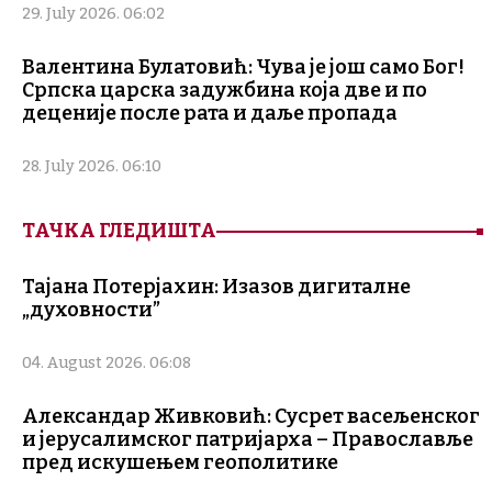
29. July 2026. 06:02
Валентина Булатовић: Чува је још само Бог!
Српска царска задужбина која две и по
деценије после рата и даље пропада
28. July 2026. 06:10
ТАЧКА ГЛЕДИШТА
Тајана Потерјахин: Изазов дигиталне
„духовности”
04. August 2026. 06:08
Александар Живковић: Сусрет васељенског
и јерусалимског патријарха – Православље
пред искушењем геополитике