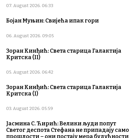
07. August 2026. 06:33
Бојан Муњин: Свијећа ипак гори
06. August 2026. 09:05
Зоран Кинђић: Света старица Галактија
Критска (II)
05. August 2026. 06:42
Зоран Кинђић: Света старица Галактија
Критска (I)
03. August 2026. 05:59
Јасмина С. Ћирић: Велики људи попут
Светог деспота Стефана не припадају само
прошлости – они постају мера будућности