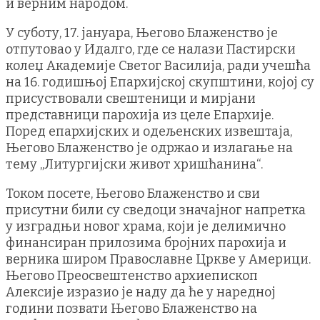
и верним народом.
У суботу, 17. јануара, Његово Блаженство је
отпутовао у Идалго, где се налази Пастирски
колеџ Академије Светог Василија, ради учешћа
на 16. годишњој Епархијској скупштини, којој су
присуствовали свештеници и мирјани
представници парохија из целе Епархије.
Поред епархијских и одељенских извештаја,
Његово Блаженство је одржао и излагање на
тему „Литургијски живот хришћанина“.
Током посете, Његово Блаженство и сви
присутни били су сведоци значајног напретка
у изградњи новог храма, који је делимично
финансиран прилозима бројних парохија и
верника широм Православне Цркве у Америци.
Његово Преосвештенство архиепископ
Алексије изразио је наду да ће у наредној
години позвати Његово Блаженство на