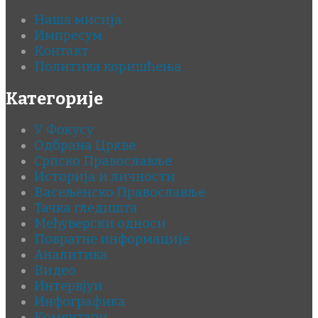
Наша мисија
Импресум
Контакт
Политика коришћења
Категорије
У Фокусу
Одбрана Цркве
Српско Православље
Историја и личности
Васељенско Православље
Тачка гледишта
Међуверски односи
Повратне информације
Аналитика
Видео
Интервјуи
Инфографика
Коментари