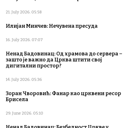
21. July 2026. 05:58
Илијан Минчев: Нечувена пресуда
16. July 2026. 07:07
Ненад Бадовинац: Од храмова до сервера –
зашто је важно да Црква штити свој
дигитални простор?
14. July 2026. 05:36
Зоран Чворовић: Фанар као црквени ресор
Брисела
29. June 2026. 05:10
Ненад Бадовинац: Безбедност Цркве у