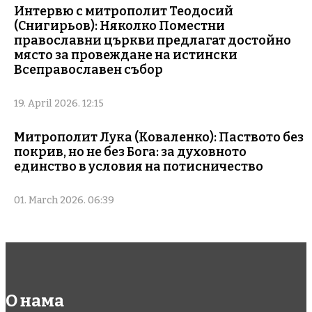
Интервю с митрополит Теодосий
(Снигирьов): Няколко Поместни
православни църкви предлагат достойно
място за провеждане на истински
Всеправославен събор
19. April 2026. 12:15
Митрополит Лука (Коваленко): Паството без
покрив, но не без Бога: за духовното
единство в условия на потисничество
01. March 2026. 06:39
О нама