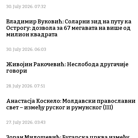
30. July 2026. 07:32
Владимир Вуковић: Соларни зид на путу ка
Острогу: дозвола за 67 мегавата на више од
милион квадрата
30. July 2026. 06:03
Живојин Ракочевић: Неслобода другачије
говори
28. July 2026. 07:51
Анастасја Коскело: Молдавски православни
свет – између руског и румунског (III)
27. July 2026. 03:43
Зоран Милошевић: Бугарска црква између