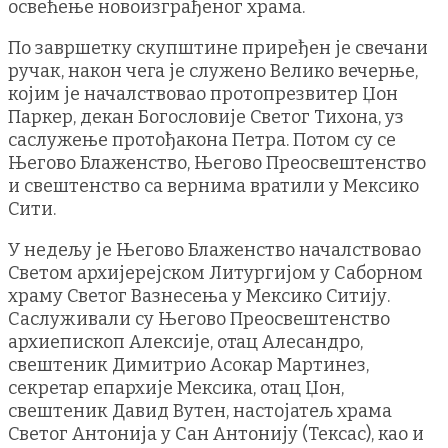
освећење новоизграђеног храма.
По завршетку скупштине приређен је свечани
ручак, након чега је служено Велико вечерње,
којим је началствовао протопрезвитер Џон
Паркер, декан Богословије Светог Тихона, уз
саслужење протођакона Петра. Потом су се
Његово Блаженство, Његово Преосвештенство
и свештенство са вернима вратили у Мексико
Сити.
У недељу је Његово Блаженство началствовао
Светом архијерејском Литургијом у Саборном
храму Светог Вазнесења у Мексико Ситију.
Саслуживали су Његово Преосвештенство
архиепископ Алексије, отац Алесандро,
свештеник Димитрио Асокар Мартинез,
секретар епархије Мексика, отац Џон,
свештеник Давид Вутен, настојатељ храма
Светог Антонија у Сан Антонију (Тексас), као и