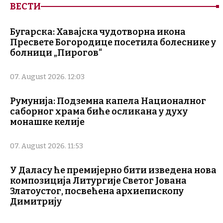
ВЕСТИ
Бугарска: Хавајска чудотворна икона
Пресвете Богородице посетила болеснике у
болници „Пирогов“
07. August 2026. 12:03
Румунија: Подземна капела Националног
саборног храма биће осликана у духу
монашке келије
07. August 2026. 11:53
У Даласу ће премијерно бити изведена нова
композиција Литургије Светог Јована
Златоустог, посвећена архиепископу
Димитрију