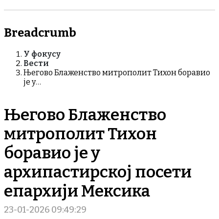
Breadcrumb
У фокусу
Вести
Његово Блаженство митрополит Тихон боравио
је у…
Његово Блаженство
митрополит Тихон
боравио је у
архипастирској посети
епархији Мексика
23-01-2026 09:49:29