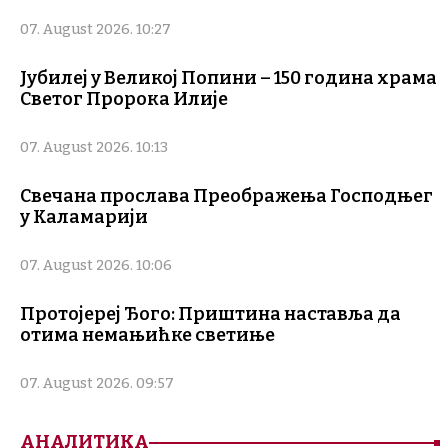
07. August 2026. 10:27
Јубилеј у Великој Попини – 150 година храма
Светог Пророка Илије
07. August 2026. 10:13
Свечана прослава Преображења Господњег
у Каламарији
07. August 2026. 10:06
Протојереј Ђого: Приштина наставља да
отима немањићке светиње
07. August 2026. 09:57
АНАЛИТИКА