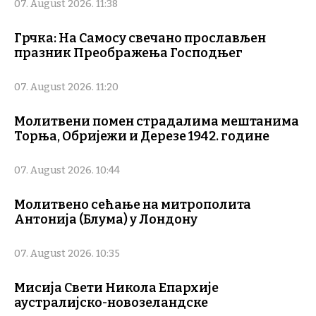
07. August 2026. 11:38
Грчка: На Самосу свечано прослављен
празник Преображења Господњег
07. August 2026. 11:20
Молитвени помен страдалима мештанима
Торња, Обријежи и Дерезе 1942. године
07. August 2026. 10:44
Молитвено сећање на митрополита
Антонија (Блума) у Лондону
07. August 2026. 10:35
Мисија Свети Никола Епархије
аустралијско-новозеландске