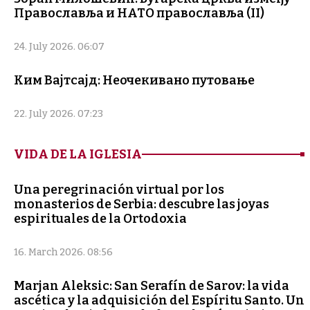
Православља и НАТО православља (II)
24. July 2026. 06:07
Ким Вајтсајд: Неочекивано путовање
22. July 2026. 07:23
VIDA DE LA IGLESIA
Una peregrinación virtual por los
monasterios de Serbia: descubre las joyas
espirituales de la Ortodoxia
16. March 2026. 08:56
Marjan Aleksic: San Serafín de Sarov: la vida
ascética y la adquisición del Espíritu Santo. Un