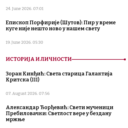
24. June 2026. 07:01
Епископ Порфирије (Шутов): Пир у време
куге није нешто ново у нашем свету
19. June 2026. 05:30
ИСТОРИЈА И ЛИЧНОСТИ
Зоран Кинђић: Света старица Галактија
Критска (III)
07. August 2026. 07:56
Александар Ђорђевић: Свети мученици
Пребиловачки: Светлост вере у бездану
мржње