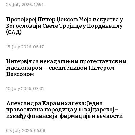
25. July 2026. 12:54
Протојереј Питер Џексон: Моја искуства у
Богословији Свете Тројице у Џорданвилу
(САД)
15. July 2026. 06:17
Интервју са некадашњим протестантским
мисионаром — свештеником Питером
Џексоном
10. July 2026. 07:01
Александра Карамихалева: Једна
православна породица у Швајцарској –
између финансија, фармације и вечности
07. July 2026. 05:08