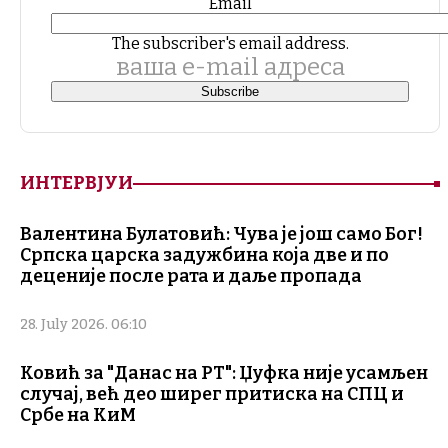
Email
The subscriber's email address.
ваша е-mail адреса
ИНТЕРВЈУИ
Валентина Булатовић: Чува је још само Бог!
Српска царска задужбина која две и по
деценије после рата и даље пропада
28. July 2026. 06:10
Ковић за "Данас на РТ": Џуфка није усамљен
случај, већ део ширег притиска на СПЦ и
Србе на КиМ