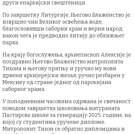
други епархијски свештеници.
По завршетку Литургије, Његово Блаженство је
извршио чин Великог освећења воде,
благословивши саборни храм и верни народ,
након чега је предводио литију до оближњег
парка.
На крају богослужења, архиепископ Алексије је
поздравио Његово Блаженство митрополита
Тихона и његову пратњу и уручио му нови
дрвени архијерејски жезал, ручно резбарен у
Мексику од стране једног од парохијана
саборног храма.
У поподневним часовима одржана је свечаност
поводом завршетка школовања матураната
Пастирске школе за генерацију 2025. године, на
којој су студентима уручене дипломе.
Митрополит Тихон се обратио дипломцима и