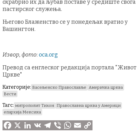
охрабрио их да љубав поставе у средиште свога
пастирског служења.
Његово Блаженство се у понедељак вратио у
Вашингтон.
Извор, фото
:
oca.org
Превод са енглеског редакција портала "Живот
Цркве"
Категорије:
Васељенско Православље
Америчка црква
Вести
Тагс:
митрополит Тихон
Православна црква у Америци
епархија Мексика
F
X
L
V
T
V
W
E
C