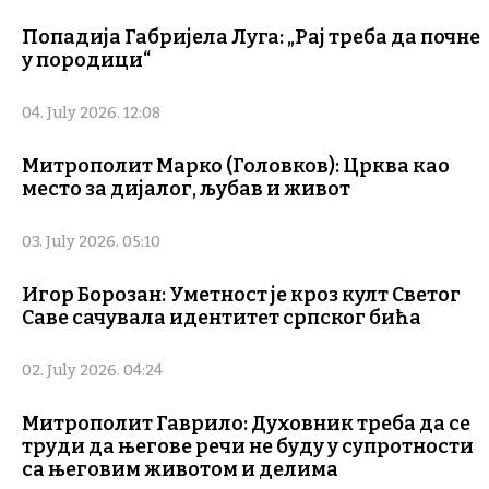
Попадија Габријела Луга: „Рај треба да почне
у породици“
04. July 2026. 12:08
Митрополит Марко (Головков): Црква као
место за дијалог, љубав и живот
03. July 2026. 05:10
Игор Борозан: Уметност је кроз култ Светог
Саве сачувала идентитет српског бића
02. July 2026. 04:24
Митрополит Гаврило: Духовник треба да се
труди да његове речи не буду у супротности
са његовим животом и делима