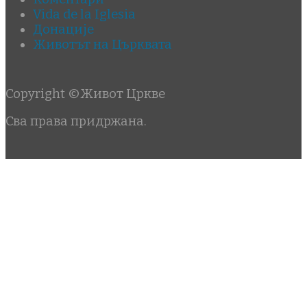
Vida de la Iglesia
Донације
Животът на Църквата
Copyright ©Живот Цркве
Сва права придржана.