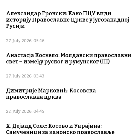
Александар Гронски: Како ПЦУ види
историју Православне Цркве у југозападној
Русији
27. July 2026. 05:46
Анастасја Коскело: Молдавски православни
свет – између руског и румунског (III)
27. July 2026. 03:43
Димитрије Марковић: Косовска
православна црква
22. July 2026. 04:45
Х. Дејвид Солс: Косово и Украјина:
Самученици за канонско православље