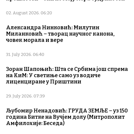
02. August 2026. 06:20
Александра Нинковић: Милутин
Миланковић – творац научног канона,
човек морала и вере
31. July 2026. 06:40
Зоран Шапоњић: Шта се Србима још спрема
на КиМ: У светиње само уз водиче
лиценциране у Приштини
29. July 2026. 07:39
Љубомир Ненадовић: ГРУДА ЗЕМЉЕ – уз 150
година Битке на Вучјем долу (Митрополит
Амфилохије: Беседа)