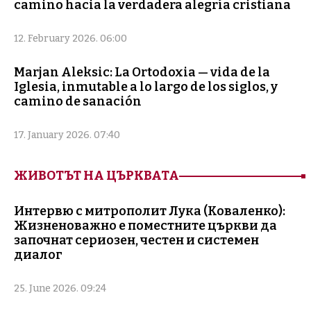
camino hacia la verdadera alegría cristiana
12. February 2026. 06:00
Marjan Aleksic: La Ortodoxia — vida de la
Iglesia, inmutable a lo largo de los siglos, y
camino de sanación
17. January 2026. 07:40
ЖИВОТЪТ НА ЦЪРКВАТА
Интервю с митрополит Лука (Коваленко):
Жизненоважно е поместните църкви да
започнат сериозен, честен и системен
диалог
25. June 2026. 09:24