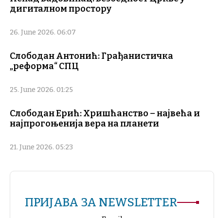
дигиталном простору
26. June 2026. 06:07
Слободан Антонић: Грађанистичка
„реформа“ СПЦ
25. June 2026. 01:25
Слободан Ерић: Хришћанство – највећа и
најпрогоњенија вера на планети
21. June 2026. 05:23
ПРИЈАВА ЗА NEWSLETTER