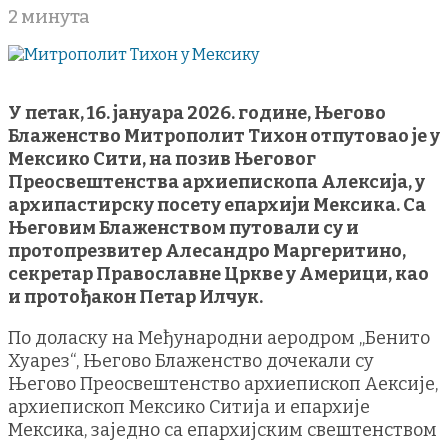
2 минута
У петак, 16. јануара 2026. године, Његово
Блаженство Митрополит Тихон отпутовао је у
Мексико Сити, на позив Његовог
Преосвештенства архиепископа Алексија, у
архипастирску посету епархији Мексика. Са
Његовим Блаженством путовали су и
протопрезвитер Алесандро Маргеритино,
секретар Православне Цркве у Америци, као
и протођакон Петар Илчук.
По доласку на Међународни аеродром „Бенито
Хуарез“, Његово Блаженство дочекали су
Његово Преосвештенство архиепископ Аексије,
архиепископ Мексико Ситија и епархије
Мексика, заједно са епархијским свештенством