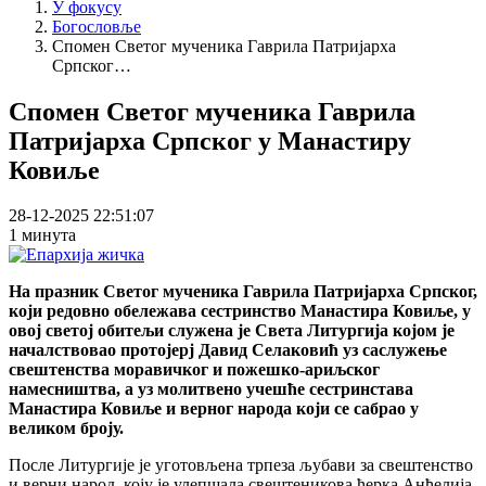
У фокусу
Богословље
Спомен Светог мученика Гаврила Патријарха
Српског…
Спомен Светог мученика Гаврила
Патријарха Српског у Mанастиру
Ковиље
28-12-2025 22:51:07
1 минута
На празник Светог мученика Гаврила Патријарха Српског,
који редовно обележава сестринство Манастира Ковиље, у
овој светој обитељи служена је Света Литургија којом је
началствовао протојерј Давид Селаковић уз саслужење
свештенства моравичког и пожешко-ариљског
намесништва, а уз молитвено учешће сестринстава
Манастира Ковиље и верног народа који се сабрао у
великом броју.
После Литургије је уготовљена трпеза љубави за свештенство
и верни народ, коју је улепшала свештеникова ћерка Анђелија