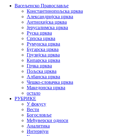
Васељенско Православље
Константинопољска црква
Александријска црква
Антиохијска црква
Јерусалимска црква
Руска црква
Српска црква
Румунска црква
Бугарска црква
Грузијска црква
Кипарска црква
Грчка црква
Пољска црква
Албанска црква
Чешко-словачка црква
Македонска црква
остало
РУБРИКЕ
У фокусу
Вести
Богословље
Међуверски односи
Аналитика
Интервјуи