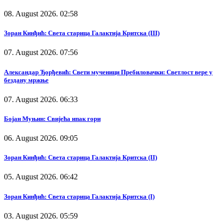
08. August 2026. 02:58
Зоран Кинђић: Света старица Галактија Критска (III)
07. August 2026. 07:56
Александар Ђорђевић: Свети мученици Пребиловачки: Светлост вере у
бездану мржње
07. August 2026. 06:33
Бојан Муњин: Свијећа ипак гори
06. August 2026. 09:05
Зоран Кинђић: Света старица Галактија Критска (II)
05. August 2026. 06:42
Зоран Кинђић: Света старица Галактија Критска (I)
03. August 2026. 05:59