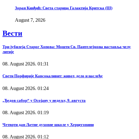
Зоран Кинђић: Света старица Галактија Критска (III)
August 7, 2026
Вести
Три јубилеја Старог Хопова: Мошти Св. Пантелејмона наставља челу
литије
08. August 2026. 01:31
Свети Порфирије Кавсокаливит: живот, дело и наслеђе
08. August 2026. 01:24
„Ђедов сабор“ у Осојану у недељу, 9. августа
08. August 2026. 01:19
Четврти дан Љетне духовне школе у Херцеговини
08. August 2026. 01:12