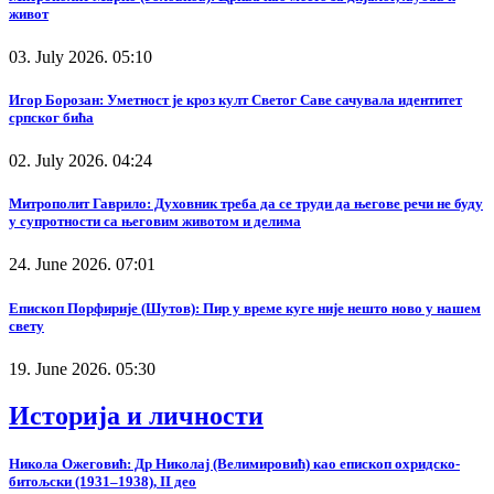
живот
03. July 2026. 05:10
Игор Борозан: Уметност је кроз култ Светог Саве сачувала идентитет
српског бића
02. July 2026. 04:24
Митрополит Гаврило: Духовник треба да се труди да његове речи не буду
у супротности са његовим животом и делима
24. June 2026. 07:01
Епископ Порфирије (Шутов): Пир у време куге није нешто ново у нашем
свету
19. June 2026. 05:30
Историја и личности
Никола Ожеговић: Др Николај (Велимировић) као епископ охридско-
битољски (1931–1938), II део