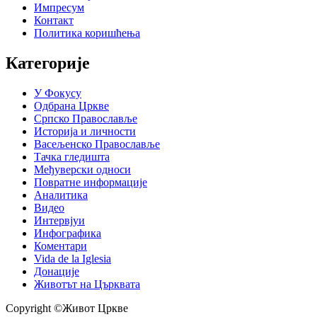
Импресум
Контакт
Политика коришћења
Категорије
У Фокусу
Одбрана Цркве
Српско Православље
Историја и личности
Васељенско Православље
Тачка гледишта
Међуверски односи
Повратне информације
Аналитика
Видео
Интервјуи
Инфографика
Коментари
Vida de la Iglesia
Донације
Животът на Църквата
Copyright ©Живот Цркве