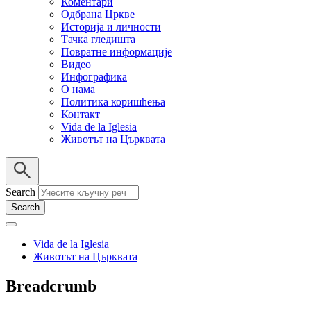
Коментари
Одбрана Цркве
Историја и личности
Тачка гледишта
Повратне информације
Видео
Инфографика
О нама
Политика коришћења
Контакт
Vida de la Iglesia
Животът на Църквата
Search
Vida de la Iglesia
Животът на Църквата
Breadcrumb