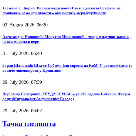
Јасмина С. Ћирић: Велики људи попут Светог деспота Стефана не
припадају само прошлости – они постају мера будућности
02. August 2026. 06:20
Александра Нинковић: Милутин Миланковић – творац научног канона,
човек морала и вере
31. July 2026. 06:40
Зоран Шапоњић: Шта се Србима још спрема на КиМ: У светиње само уз
водиче лиценциране у Приштини
29. July 2026. 07:39
Љубомир Ненадовић: ГРУДА ЗЕМЉЕ – уз 150 година Битке на Вучјем
долу (Митрополит Амфилохије: Беседа)
29. July 2026. 06:02
Тачка гледишта