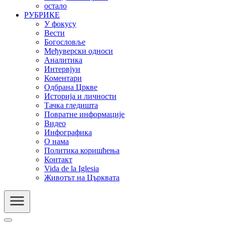
остало
РУБРИКЕ
У фокусу
Вести
Богословље
Међуверски односи
Аналитика
Интервјуи
Коментари
Одбрана Цркве
Историја и личности
Тачка гледишта
Повратне информације
Видео
Инфографика
О нама
Политика коришћења
Контакт
Vida de la Iglesia
Животът на Църквата