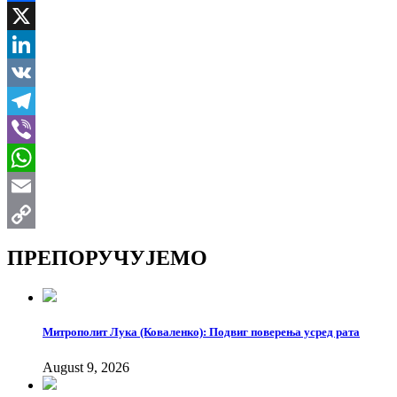
Facebook
X
LinkedIn
VK
Telegram
Viber
WhatsApp
Email
Copy
ПРЕПОРУЧУЈЕМО
Link
Митрополит Лука (Коваленко): Подвиг поверења усред рата
August 9, 2026