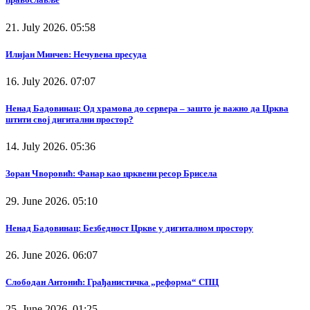
21. July 2026. 05:58
Илијан Минчев: Нечувена пресуда
16. July 2026. 07:07
Ненад Бадовинац: Од храмова до сервера – зашто је важно да Црква
штити свој дигитални простор?
14. July 2026. 05:36
Зоран Чворовић: Фанар као црквени ресор Брисела
29. June 2026. 05:10
Ненад Бадовинац: Безбедност Цркве у дигиталном простору
26. June 2026. 06:07
Слободан Антонић: Грађанистичка „реформа“ СПЦ
25. June 2026. 01:25