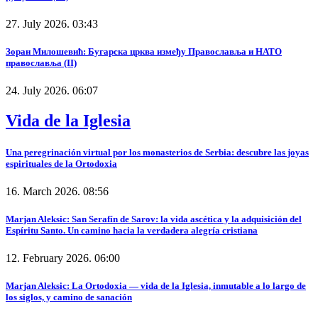
27. July 2026. 03:43
Зоран Милошевић: Бугарска црква између Православља и НАТО
православља (II)
24. July 2026. 06:07
Vida de la Iglesia
Una peregrinación virtual por los monasterios de Serbia: descubre las joyas
espirituales de la Ortodoxia
16. March 2026. 08:56
Marjan Aleksic: San Serafín de Sarov: la vida ascética y la adquisición del
Espíritu Santo. Un camino hacia la verdadera alegría cristiana
12. February 2026. 06:00
Marjan Aleksic: La Ortodoxia — vida de la Iglesia, inmutable a lo largo de
los siglos, y camino de sanación