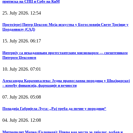
притиска на СПЦ и Србе на КиМ
25. July 2026. 12:54
Протојереј Питер Џексон: Моја искуства у Богословији Свете Тројице у
Џорданвилу (САД)
15. July 2026. 06:17
Интервју са некадашњим протестантским мисионаром — свештеником
Питером Џексоном
10. July 2026. 07:01
Александра Карамихалева: Једна православна породица у Швајцарској
– између финансија, фармације и вечности
07. July 2026. 05:08
Попадија Габријела Луга: „Рај треба да почне у породици“
04. July 2026. 12:08
Митрополит Марко (Головков): Црква као место за дијалог, љубав и