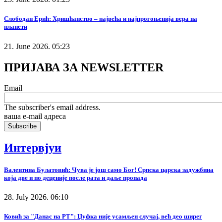
Слободан Ерић: Хришћанство – највећа и најпрогоњенија вера на
планети
21. June 2026. 05:23
ПРИЈАВА ЗА NEWSLETTER
Email
The subscriber's email address.
ваша е-mail адреса
Интервјуи
Валентина Булатовић: Чува је још само Бог! Српска царска задужбина
која две и по деценије после рата и даље пропада
28. July 2026. 06:10
Ковић за "Данас на РТ": Џуфка није усамљен случај, већ део ширег