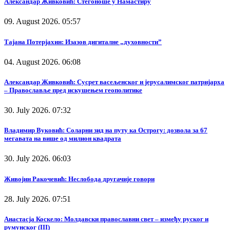
Александар Живковић: Стегоноше у Намастиру
09. August 2026. 05:57
Тајана Потерјахин: Изазов дигиталне „духовности”
04. August 2026. 06:08
Александар Живковић: Сусрет васељенског и јерусалимског патријарха
– Православље пред искушењем геополитике
30. July 2026. 07:32
Владимир Вуковић: Соларни зид на путу ка Острогу: дозвола за 67
мегавата на више од милион квадрата
30. July 2026. 06:03
Живојин Ракочевић: Неслобода другачије говори
28. July 2026. 07:51
Анастасја Коскело: Молдавски православни свет – између руског и
румунског (III)