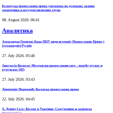
Белоруска православна црква упозорава на деловање лажних
свештеника и псеудорелигиозних група
08. August 2026. 06:41
Аналитика
Александар Гронски: Како ПЦУ види историју Православне Цркве у
југозападној Русији
27. July 2026. 05:46
Анастасја Коскело: Молдавски православни свет – између руског и
румунског (III)
27. July 2026. 03:43
Димитрије Марковић: Косовска православна црква
22. July 2026. 04:45
Х. Дејвид Солс: Косово и Украјина: Самученици за канонско
православље