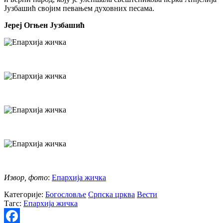
Јузбашић својим певањем духовних песама.
Јереј Огњен Јузбашић
Извор, фото
:
Епархија жичка
Категорије:
Богословље
Српска црква
Вести
Тагс:
Епархија жичка