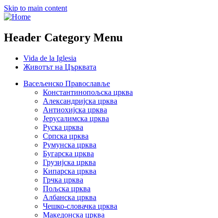
Skip to main content
Header Category Menu
Vida de la Iglesia
Животът на Църквата
Васељенско Православље
Константинопољска црква
Александријска црква
Антиохијска црква
Јерусалимска црква
Руска црква
Српска црква
Румунска црква
Бугарска црква
Грузијска црква
Кипарска црква
Грчка црква
Пољска црква
Албанска црква
Чешко-словачка црква
Македонска црква