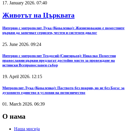
17. January 2026. 07:40
Животът на Църквата
Интервю с митрополит Лука (Коваленко): Жизненоважно е поместните
църкви да започнат сериозен, честен и системен диалог
25. June 2026. 09:24
Интервю с митрополит Теодосий (Снигирьов): Няколко Поместни
православни църкви предлагат достойно място за провеждане на
истински Всеправославен събор
19. April 2026. 12:15
Митрополит Лука (Коваленко): Паството без покрив, но не без Бога: за
духовното единство в условия на потисничество
01. March 2026. 06:39
О нама
Наша мисија