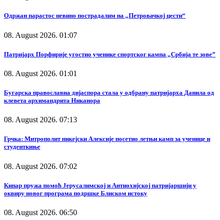
Одржан парастос невино пострадалим на „Петровачкој цести“
08. August 2026. 01:07
Патријарх Порфирије угостио ученике спортског кампа „Србија те зове”
08. August 2026. 01:01
Бугарска православна дијаспора стала у одбрану патријарха Данила од
клевета архимандрита Никанора
08. August 2026. 07:13
Грчка: Митрополит никејски Алексије посетио летњи камп за ученице и
студенткиње
08. August 2026. 07:02
Кипар пружа помоћ Јерусалимској и Антиохијској патријаршији у
оквиру новог програма подршке Блиском истоку
08. August 2026. 06:50