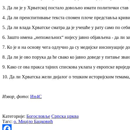
3. Да ли је у Хрватској постало довољно имати политички став 
4. Да ли преиспитивање текста спомен плоче представља кривичн
5. Да ли влада Хрватске сматра да је учешће у рату само по с
6. Зашто имена „непожељних“ нијесу јавно објављена - да ли за
7. Ко је и на основу чега одлучио да су медијске инсинуације 
8. Да ли је ово порука да ће свако ко јавно доведе у питање 
9. Како се ова пракса тајних спискова уклапа у европске врије
10. Да ли Хрватска жели дијалог о тешким историјским темама, 
Извор, фото
:
Ин4С
Категорије:
Богословље
Српска црква
Тагс:
о. Миајло Бацковић