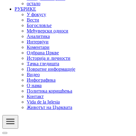
остало
РУБРИКЕ
У фокусу
Вести
Богословље
Међуверски односи
Аналитика
Интервјуи
Коментари
Одбрана Цркве
Историја и личности
Тачка гледишта
Повратне информације
Видео
Инфографика
О нама
Политика коришћења
Контакт
Vida de la Iglesia
Животът на Църквата