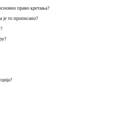
 основно право кретања?
а је то прописано?
и?
ру?
уција?