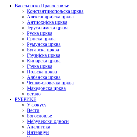
Васељенско Православље
Константинопољска црква
Александријска црква
Антиохијска црква
Јерусалимска црква
Руска црква
Српска црква
Румунска црква
Бугарска црква
Грузијска црква
Кипарска црква
Грчка црква
Пољска црква
Албанска црква
Чешко-словачка црква
Македонска црква
остало
РУБРИКЕ
У фокусу
Вести
Богословље
Међуверски односи
Аналитика
Интервјуи