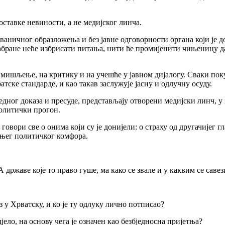
тавке невиности, а не медијског линча.
 званичног образложења и без јавне одговорности органа који је 
 Забране неће избрисати питања, нити ће промијенити чињеницу д
 мишљење, на критику и на учешће у јавном дијалогу. Сваки поку
атске стандарде, и као такав заслужује јасну и одлучну осуду.
дног доказа и пресуде, представљају отворени медијски линч, у 
 политички прогон.
вори све о онима који су је донијели: о страху од другачијег гла
шњег политичког комфора.
А државе које то право гуше, ма како се звале и у каквим се сав
 у Хрватску, и ко је ту одлуку лично потписао?
ело, на основу чега је означен као безбједносна пријетња?