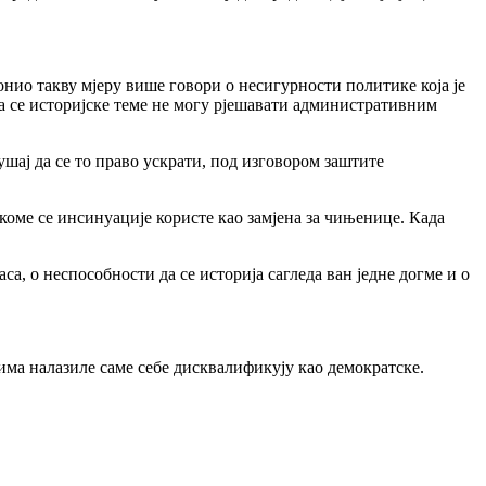
донио такву мјеру више говори о несигурности политике која је
а се историјске теме не могу рјешавати административним
шај да се то право ускрати, под изговором заштите
коме се инсинуације користе као замјена за чињенице. Када
са, о неспособности да се историја сагледа ван једне догме и о
езима налазиле саме себе дисквалификују као демократске.