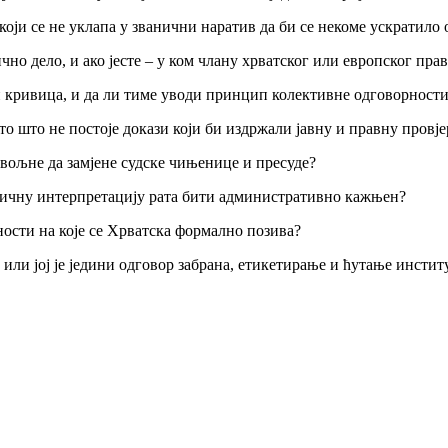
који се не уклапа у званични наратив да би се некоме ускратило
о дело, и ако јесте – у ком члану хрватског или европског прав
еби кривица, и да ли тиме уводи принцип колективне одговорност
то што не постоје докази који би издржали јавну и правну провје
довољне да замјене судске чињенице и пресуде?
званичну интерпретацију рата бити административно кажњен?
дности на које се Хрватска формално позива?
или јој је једини одговор забрана, етикетирање и ћутање инстит