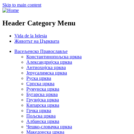
Skip to main content
Header Category Menu
Vida de la Iglesia
Животът на Църквата
Васељенско Православље
Константинопољска црква
Александријска црква
Антиохијска црква
Јерусалимска црква
Руска црква
Српска црква
Румунска црква
Бугарска црква
Грузијска црква
Кипарска црква
Грчка црква
Пољска црква
Албанска црква
Чешко-словачка црква
Македонска црква