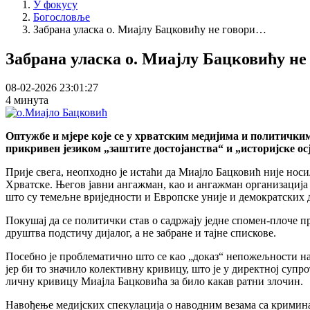
У фокусу
Богословље
Забрана уласка о. Миајлу Бацковићу не говори…
Забрана уласка о. Миајлу Бацковићу не 
08-02-2026 23:01:27
4 минута
Оптужбе и мјере које се у хрватским медијима и политичк
прикривен језиком „заштите достојанства“ и „историјске ос
Прије свега, неопходно је истаћи да Миајло Бацковић није но
Хрватске. Његов јавни ангажман, као и ангажман организација
што су темељне вриједности и Европске уније и демократских 
Покушај да се политички став о садржају једне спомен-плоче 
друштва подстичу дијалог, а не забране и тајне спискове.
Посебно је проблематично што се као „доказ“ непожељности на
јер би то значило колективну кривицу, што је у директној суп
личну кривицу Миајла Бацковића за било какав ратни злочин.
Навођење медијских спекулација о наводним везама са кримина