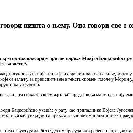
говори ништа о њему. Она говори све о о
им круговима пласирају против пароха Миајла Бацковића пре
јетљивости“.
силац државне функције, нити је икада позивао на насиље, мржњ
 које се залажу за преиспитивање текста спомен-плоче у Морињу
друштава у цјелини.
прогласи „омаловажавањем жртава“ представља манипулацију емо
води Бацковићево учешће у рату као припадника Војске Југослави
ротности са међународним правом и основним принципима правде.
лним структурама, без судских пресуда или релевантних доказа,