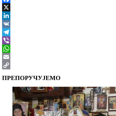
Facebook
X
LinkedIn
VK
Telegram
Viber
WhatsApp
Email
Copy
ПРЕПОРУЧУЈЕМО
Link