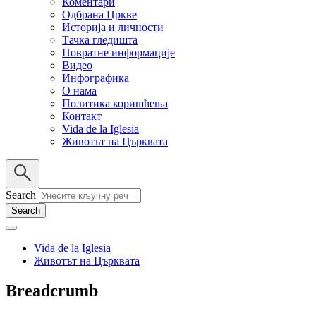
Коментари
Одбрана Цркве
Историја и личности
Тачка гледишта
Повратне информације
Видео
Инфографика
О нама
Политика коришћења
Контакт
Vida de la Iglesia
Животът на Църквата
Search
Vida de la Iglesia
Животът на Църквата
Breadcrumb