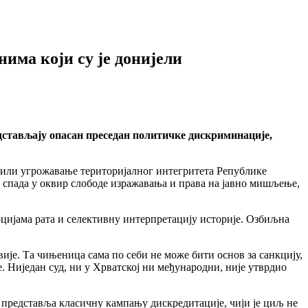
нима који су је донијели
дстављају опасан преседан политичке дискриминације,
у или угрожавање територијалног интегритета Републике
, спада у оквир слободе изражавања и права на јавно мишљење,
цијама рата и селективну интерпретацију историје. Озбиљна
је. Та чињеница сама по себи не може бити основ за санкцију,
 Ниједан суд, ни у Хрватској ни међународни, није утврдио
 представља класичну кампању дискредитације, чији је циљ не