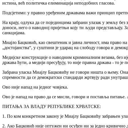
истина, већ политичка елиминација неподобних гласова.
Подсјетимо: у правно уређеним државама важи принцип претпос
На крају, одлука да се појединцима забрани улазак у земљу без
доноси, него о наводној пријетњи коју ти људи представљају.
санкцијама.
Миајло Бацковић, као свештеник и јавна личност, има право на
„достојанства“, у суштини је ударац на слободу говора и демокр
Медијске конструкције о наводним криминалним везама, без ије
држава ћути, а медији пресуђују, то није правна држава - то је
Забрана уласка Миајлу Бацковићу не говори ништа о њему. Она го
спремности да се демократски стандарди жртвују ради унутра
Ово није напад на једног човјека.
Ово је напад на право да се мисли, говори и поставља питање. 
ПИТАЊА ЗА ВЛАДУ РЕПУБЛИКЕ ХРВАТСКЕ:
1. По ком конкретном закону је Миајлу Бацковићу забрањен улаз
2. Ако Бацковић није оптужен ни осуђен ни за једно кривично дј