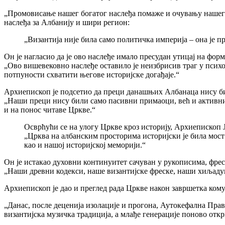
„Промовисање нашег богатог наслеђа помаже и очувању нашег 
наслеђа за Албанију и шири регион:
„Византија није била само политичка империја – она је п
Он је нагласио да је ово наслеђе имало пресудан утицај на фо
„Ово вишевековно наслеђе оставило је неизбрисив траг у психо
потпуности схватити његове историјске догађаје.“
Архиепископ је подсетио да преци данашњих Албанаца нису би
„Наши преци нису били само пасивни примаоци, већ и активни 
и на понос читаве Цркве.“
Осврћући се на улогу Цркве кроз историју, Архиепископ Ј
„Црква на албанским просторима историјски је била мост
као и нашој историјској меморији.“
Он је истакао духовни континуитет сачуван у рукописима, фр
„Наши древни кодекси, наше византијске фреске, наши хиљаду
Архиепископ је дао и преглед рада Цркве након завршетка ком
„Данас, после деценија изолације и прогона, Аутокефална Пра
византијска музичка традиција, а млађе генерације поново откр