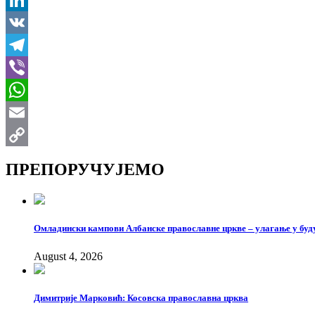
LinkedIn
VK
Telegram
Viber
WhatsApp
Email
Copy
ПРЕПОРУЧУЈЕМО
Link
Омладински кампови Албанске православне цркве – улагање у буд
August 4, 2026
Димитрије Марковић: Косовска православна црква