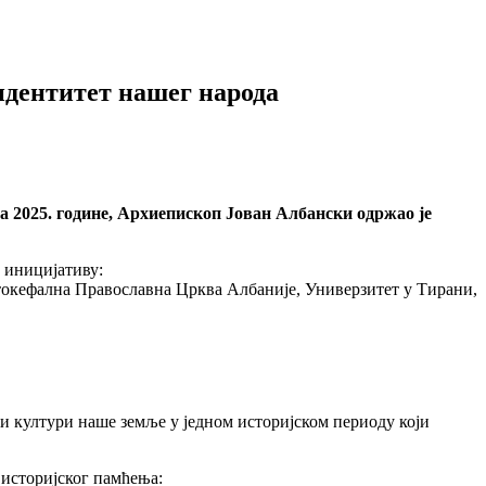
идентитет нашег народа
а 2025. године, Архиепископ Јован Албански одржао је
 иницијативу:
утокефална Православна Црква Албаније, Универзитет у Тирани,
и и култури наше земље у једном историјском периоду који
 историјског памћења: