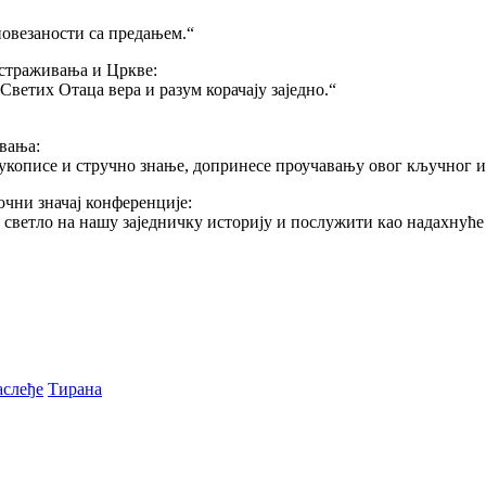
повезаности са предањем.“
истраживања и Цркве:
ветих Отаца вера и разум корачају заједно.“
вања:
 рукописе и стручно знање, допринесе проучавању овог кључног и
очни значај конференције:
 светло на нашу заједничку историју и послужити као надахнуће
аслеђе
Тирана