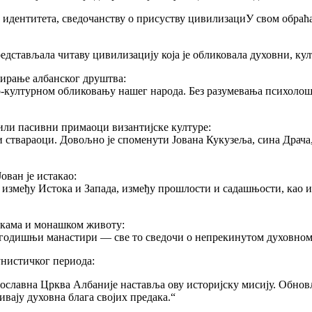
идентитета, сведочанству о присуству цивилизациУ свом обраћа
редстављала читаву цивилизацију која је обликовала духовни, к
рмирање албанског друштва:
-културном обликовању нашег народа. Без разумевања психолошко
ли пасивни примаоци византијске културе:
ствараоци. Довољно је споменути Јована Кукузеља, сина Драча, 
ован је истакао:
 између Истока и Запада, између прошлости и садашњости, као и 
ескама и монашком животу:
годишњи манастири — све то сведочи о непрекинутом духовном 
унистичког периода:
вославна Црква Албаније наставља ову историјску мисију. Обнов
ивају духовна блага својих предака.“