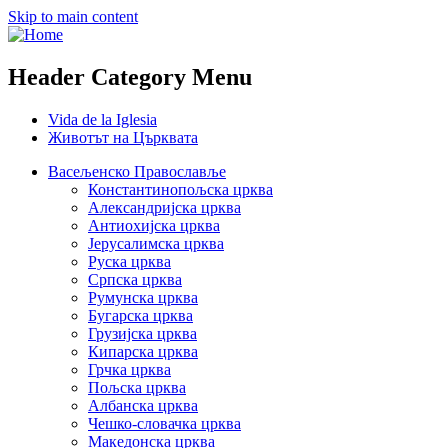
Skip to main content
Header Category Menu
Vida de la Iglesia
Животът на Църквата
Васељенско Православље
Константинопољска црква
Александријска црква
Антиохијска црква
Јерусалимска црква
Руска црква
Српска црква
Румунска црква
Бугарска црква
Грузијска црква
Кипарска црква
Грчка црква
Пољска црква
Албанска црква
Чешко-словачка црква
Македонска црква