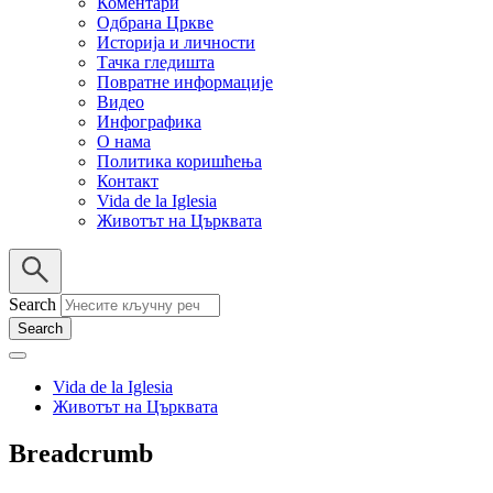
Коментари
Одбрана Цркве
Историја и личности
Тачка гледишта
Повратне информације
Видео
Инфографика
О нама
Политика коришћења
Контакт
Vida de la Iglesia
Животът на Църквата
Search
Vida de la Iglesia
Животът на Църквата
Breadcrumb