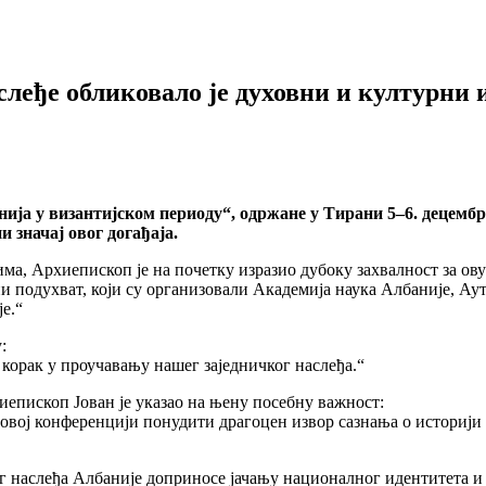
леђе обликовало је духовни и културни 
ја у византијском периоду“, одржане у Тирани 5–6. децембр
 значај овог догађаја.
а, Архиепископ је на почетку изразио дубоку захвалност за ову
и подухват, који су организовали Академија наука Албаније, А
е.“
:
корак у проучавању нашег заједничког наслеђа.“
иепископ Јован је указао на њену посебну важност:
 на овој конференцији понудити драгоцен извор сазнања о историј
г наслеђа Албаније доприносе јачању националног идентитета и