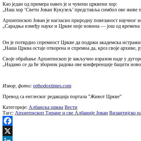
Као један од примера навео је и чувени црквени хор:
„Наш хор ‘Свети Јован Кукузељ’ представља симбол ове живе 
Архиепископ Јован је нагласио природну повезаност научног 
„Сарадња између науке и Цркве није новина — још од времена С
Он је потврдио спремност Цркве да подржи академска истражи
„Наша Црква остаје отворена и спремна да, кроз своје архиве,
Своје обраћање Архиепископ је закључио изразом наде у дугор
„Надамо се да ће зборник радова ове конференције бацити ново
Извор, фото:
orthodoxtimes.com
Превод са енглеског редакција портала "Живот Цркве"
Категорије:
Албанска црква
Вести
Тагс:
Архиепископ Тиране и све Албаније Јован
Византијско н
Facebook
X