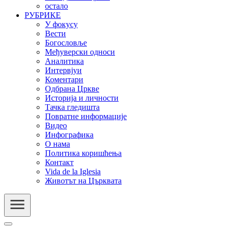
остало
РУБРИКЕ
У фокусу
Вести
Богословље
Међуверски односи
Аналитика
Интервјуи
Коментари
Одбрана Цркве
Историја и личности
Тачка гледишта
Повратне информације
Видео
Инфографика
О нама
Политика коришћења
Контакт
Vida de la Iglesia
Животът на Църквата