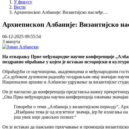
У фокусу
Вести
Архиепископ Албаније: Византијско наслеђе…
Архиепископ Албаније: Византијско нас
06-12-2025 09:55:54
3 минута
На отварању Прве међународне научне конференције „Албани
поздравно обраћање у којем је истакао историјски и културни
Обраћајући се научницима, академицима и међународним гостим
„Са дубоком духовном радошћу поздрављам овај значајан научн
Национални архиви и Албанско удружење за византијске студиј
Он је нагласио да конференција представља важну прекретницу
„Ова Прва међународна научна конференција означава значајан 
Говорећи о теми „Албанија у византијском периоду“, Арх
„Изабрана тема је од изузетног значаја, јер ће излагања
још увек није довољно познат.“
Он је истакао да пажљиво проучавање и промоција византијско