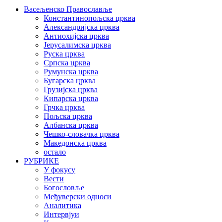
Васељенско Православље
Константинопољска црква
Александријска црква
Антиохијска црква
Јерусалимска црква
Руска црква
Српска црква
Румунска црква
Бугарска црква
Грузијска црква
Кипарска црква
Грчка црква
Пољска црква
Албанска црква
Чешко-словачка црква
Македонска црква
остало
РУБРИКЕ
У фокусу
Вести
Богословље
Међуверски односи
Аналитика
Интервјуи