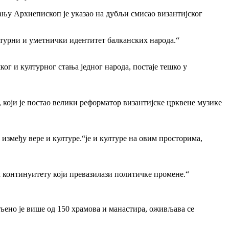
њу Архиепископ је указао на дубљи смисао византијског
ултурни и уметнички идентитет балканских народа.“
г и културног стања једног народа, постаје тешко у
који је постао велики реформатор византијске црквене музике
између вере и културе.“је и културе на овим просторима,
континуитету који превазилази политичке промене.“
љено је више од 150 храмова и манастира, оживљава се