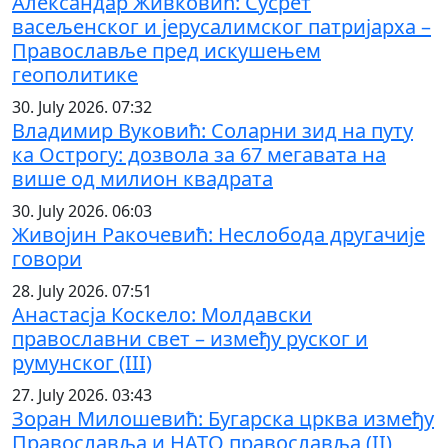
Александар Живковић: Сусрет
васељенског и јерусалимског патријарха –
Православље пред искушењем
геополитике
30. July 2026. 07:32
Владимир Вуковић: Соларни зид на путу
ка Острогу: дозвола за 67 мегавата на
више од милион квадрата
30. July 2026. 06:03
Живојин Ракочевић: Неслобода другачије
говори
28. July 2026. 07:51
Анастасја Коскело: Молдавски
православни свет – између руског и
румунског (III)
27. July 2026. 03:43
Зоран Милошевић: Бугарска црква између
Православља и НАТО православља (II)