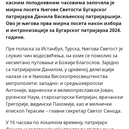
касним поподневним часовима започела је
мирна посета Његове Светости Бугарског
патријарха Данила Васељенској патријаршији.
Ово је његова прва мирна посета након избора
и интронизације за Бугарског патријарха 2024.
године.
Пре поласка за Истанбул, Турска, Његова Светост је
служио чин водосвећења, на коме се помолио за
несметано путовање и Божији благослов. Заједно
са патријархом Данилом, у црквеној делегацији
налазе се и Њихова Високопреосвештенства
митрополити: западно- и средњоевропски
Антоније, варненски и великопреславски Јован,
русенски Наум, старозагорски Кипријан, врачански
Григорије, видински Пахомије, као и мелнички
епископ Герасим – главни секретар Светог Синода.
У 16 часова по локалном времену, патријарх