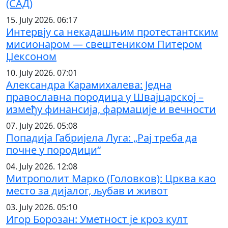
(САД)
15. July 2026. 06:17
Интервју са некадашњим протестантским
мисионаром — свештеником Питером
Џексоном
10. July 2026. 07:01
Александра Карамихалева: Једна
православна породица у Швајцарској –
између финансија, фармације и вечности
07. July 2026. 05:08
Попадија Габријела Луга: „Рај треба да
почне у породици“
04. July 2026. 12:08
Митрополит Марко (Головков): Црква као
место за дијалог, љубав и живот
03. July 2026. 05:10
Игор Борозан: Уметност је кроз култ