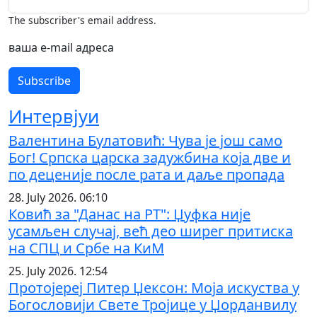
The subscriber's email address.
ваша е-mail адреса
Интервјуи
Валентина Булатовић: Чува је још само
Бог! Српска царска задужбина која две и
по деценије после рата и даље пропада
28. July 2026. 06:10
Ковић за "Данас на РТ": Џуфка није
усамљен случај, већ део ширег притиска
на СПЦ и Србе на КиМ
25. July 2026. 12:54
Протојереј Питер Џексон: Моја искуства у
Богословији Свете Тројице у Џорданвилу