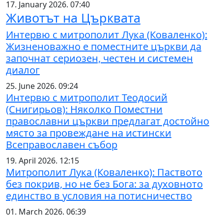
17. January 2026. 07:40
Животът на Църквата
Интервю с митрополит Лука (Коваленко):
Жизненоважно е поместните църкви да
започнат сериозен, честен и системен
диалог
25. June 2026. 09:24
Интервю с митрополит Теодосий
(Снигирьов): Няколко Поместни
православни църкви предлагат достойно
място за провеждане на истински
Всеправославен събор
19. April 2026. 12:15
Митрополит Лука (Коваленко): Паството
без покрив, но не без Бога: за духовното
единство в условия на потисничество
01. March 2026. 06:39