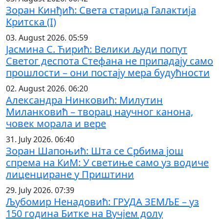
Зоран Кинђић: Света старица Галактија
Критска (I)
03. August 2026. 05:59
Јасмина С. Ћирић: Велики људи попут
Светог деспота Стефана не припадају само
прошлости – они постају мера будућности
02. August 2026. 06:20
Александра Нинковић: Милутин
Миланковић – творац научног канона,
човек морала и вере
31. July 2026. 06:40
Зоран Шапоњић: Шта се Србима још
спрема на КиМ: У светиње само уз водиче
лиценциране у Приштини
29. July 2026. 07:39
Љубомир Ненадовић: ГРУДА ЗЕМЉЕ – уз
150 година Битке на Вучјем долу