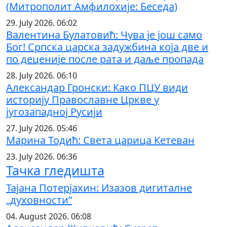
(Митрополит Амфилохије: Беседа)
29. July 2026. 06:02
Валентина Булатовић: Чува је још само
Бог! Српска царска задужбина која две и
по деценије после рата и даље пропада
28. July 2026. 06:10
Александар Гронски: Како ПЦУ види
историју Православне Цркве у
југозападној Русији
27. July 2026. 05:46
Марина Тодић: Света царица Кетеван
23. July 2026. 06:36
Тачка гледишта
Тајана Потерјахин: Изазов дигиталне
„духовности”
04. August 2026. 06:08