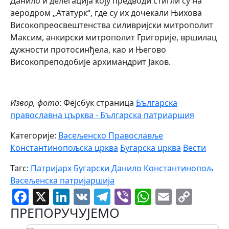
Данило и делегација коју предводи стигли су на
аеродром „Ататурк“, где су их дочекали Њихова
Високопреосвештенства силивријски митрополит
Максим, анкирски митрополит Григорије, вршилац
дужности протосинђела, као и Његово
Високопреподобије архимандрит Јаков.
Извор, фото
: Фејсбук страница
Българска
православна църква - Българска патриаршия
Категорије:
Васељенско Православље
Константинопољска црква
Бугарска црква
Вести
Тагс:
Патријарх Бугарски Данило
Константинопољ
Васељенска патријаршија
Facebook
X
LinkedIn
VK
Telegram
Viber
WhatsAp
Email
Cop
Link
ПРЕПОРУЧУЈЕМО