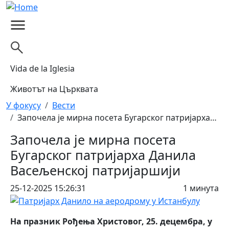
Skip to main content
Vida de la Iglesia
Животът на Църквата
Breadcrumb
У фокусу
Вести
Започела је мирна посета Бугарског патријарха…
Започела је мирна посета
Бугарског патријарха Данила
Васељенској патријаршији
25-12-2025 15:26:31
1 минута
На празник Рођења Христовог, 25. децембра, у