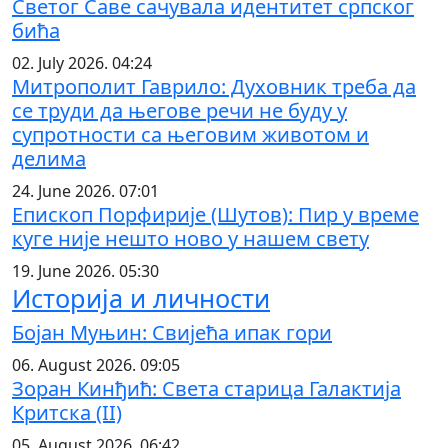
Светог Саве сачувала идентитет српског
бића
02. July 2026. 04:24
Митрополит Гаврило: Духовник треба да
се труди да његове речи не буду у
супротности са његовим животом и
делима
24. June 2026. 07:01
Епископ Порфирије (Шутов): Пир у време
куге није нешто ново у нашем свету
19. June 2026. 05:30
Историја и личности
Бојан Муњин: Свијећа ипак гори
06. August 2026. 09:05
Зоран Кинђић: Света старица Галактија
Критска (II)
05. August 2026. 06:42