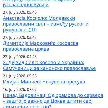
југозападној Русији
27. July 2026. 05:46
Анастасја Коскело: Молдавски
православни свет – између руског и
румунског (III)
27. July 2026. 03:43
Димитрије Марковић: Косовска
православна црква
22. July 2026. 04:45
Х. Дејвид Солс: Косово и Украјина:
Самученици за канонско православље
21. July 2026. 05:58
Илијан Минчев: Нечувена пресуда
16. July 2026. 07:07
Ненад Бадовинац: Од храмова до сервера
– зашто је важно да Црква штити свој
дигитални простор?