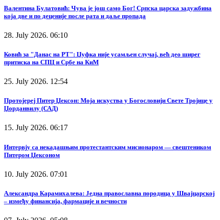
Валентина Булатовић: Чува је још само Бог! Српска царска задужбина
која две и по деценије после рата и даље пропада
28. July 2026. 06:10
Ковић за "Данас на РТ": Џуфка није усамљен случај, већ део ширег
притиска на СПЦ и Србе на КиМ
25. July 2026. 12:54
Протојереј Питер Џексон: Моја искуства у Богословији Свете Тројице у
Џорданвилу (САД)
15. July 2026. 06:17
Интервју са некадашњим протестантским мисионаром — свештеником
Питером Џексоном
10. July 2026. 07:01
Александра Карамихалева: Једна православна породица у Швајцарској
– између финансија, фармације и вечности