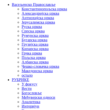
Васељенско Православље
Константинопољска црква
Александријска црква
Антиохијска црква
Јерусалимска црква
Руска црква
Српска црква
Румунска црква
Бугарска црква
Грузијска црква
Кипарска црква
Грчка црква
Пољска црква
Албанска црква
Чешко-словачка црква
Македонска црква
остало
РУБРИКЕ
У фокусу
Вести
Богословље
Међуверски односи
Аналитика
Интервјуи