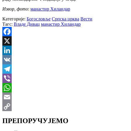
Извор, фото
:
манастир Хиландар
Категорије:
Богословље
Српска црква
Вести
Тагс:
Владе Дивац
манастир Хиландар
Facebook
X
LinkedIn
VK
Telegram
Viber
WhatsApp
Email
Copy
ПРЕПОРУЧУЈЕМО
Link