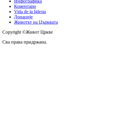
Инфографика
Коментари
Vida de la Iglesia
Донације
Животът на Църквата
Copyright ©Живот Цркве
Сва права придржана.