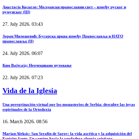
Анастасја Коскело: Молдавски православни свет – између руског и
румунског (III)
27. July 2026. 03:43
Зоран Милошевић: Бугарска црква између Православља и НАТО
православља (II)
24. July 2026. 06:07
Ким Вајтсајд: Неочекивано путовање
22. July 2026. 07:23
Vida de la Iglesia
Una peregrinación virtual por los monasterios de Serbia: descubre las joyas
espirituales de la Ortodoxia
16. March 2026. 08:56
Marjan Aleksic: San Serafín de Sarov: la vida ascética y la adquisición del
Espíritu Santo. Un camino hacia la verdadera alegría cristiana