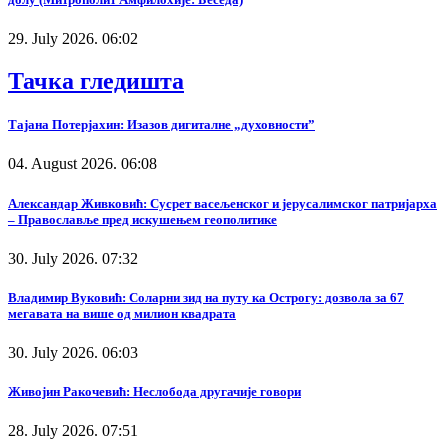
29. July 2026. 06:02
Тачка гледишта
Тајана Потерјахин: Изазов дигиталне „духовности”
04. August 2026. 06:08
Александар Живковић: Сусрет васељенског и јерусалимског патријарха
– Православље пред искушењем геополитике
30. July 2026. 07:32
Владимир Вуковић: Соларни зид на путу ка Острогу: дозвола за 67
мегавата на више од милион квадрата
30. July 2026. 06:03
Живојин Ракочевић: Неслобода другачије говори
28. July 2026. 07:51