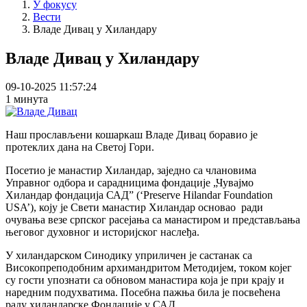
У фокусу
Вести
Владе Дивац у Хиландару
Владе Дивац у Хиландару
09-10-2025 11:57:24
1 минута
Наш прослављени кошаркаш Владе Дивац боравио је
протеклих дана на Светој Гори.
Посетио је манастир Хиландар, заједно са члановима
Управног одбора и сарадницима фондације „Чувајмо
Хиландар фондација САД” (‘Preserve Hilandar Foundation
USA’), коју је Свети манастир Хиландар основао ради
очувања везе српског расејања са манастиром и представљања
његовог духовног и историјског наслеђа.
У хиландарском Синодику уприличен је састанак са
Високопреподобним архимандритом Методијем, током којег
су гости упознати са обновом манастира која је при крају и
наредним подухватима. Посебна пажња била је посвећена
раду хиландарске Фондације у САД.