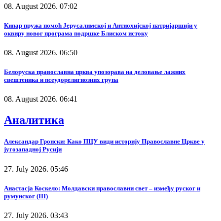
08. August 2026. 07:02
Кипар пружа помоћ Јерусалимској и Антиохијској патријаршији у
оквиру новог програма подршке Блиском истоку
08. August 2026. 06:50
Белоруска православна црква упозорава на деловање лажних
свештеника и псеудорелигиозних група
08. August 2026. 06:41
Аналитика
Александар Гронски: Како ПЦУ види историју Православне Цркве у
југозападној Русији
27. July 2026. 05:46
Анастасја Коскело: Молдавски православни свет – између руског и
румунског (III)
27. July 2026. 03:43