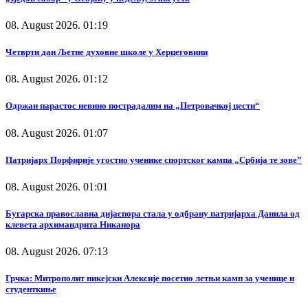
08. August 2026. 01:19
Четврти дан Љетне духовне школе у Херцеговини
08. August 2026. 01:12
Одржан парастос невино пострадалим на „Петровачкој цести“
08. August 2026. 01:07
Патријарх Порфирије угостио ученике спортског кампа „Србија те зове”
08. August 2026. 01:01
Бугарска православна дијаспора стала у одбрану патријарха Данила од
клевета архимандрита Никанора
08. August 2026. 07:13
Грчка: Митрополит никејски Алексије посетио летњи камп за ученице и
студенткиње