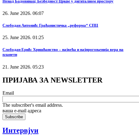
Ненад Бадовинац: Безбедност Цркве у дигиталном простору
26. June 2026. 06:07
Слободан Антонић: Грађанистичка „реформа“ СПЦ
25. June 2026. 01:25
Слободан Ерић: Хришћанство – највећа и најпрогоњенија вера на
планети
21. June 2026. 05:23
ПРИЈАВА ЗА NEWSLETTER
Email
The subscriber's email address.
ваша е-mail адреса
Интервјуи