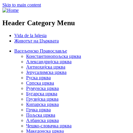
Skip to main content
Header Category Menu
Vida de la Iglesia
Животът на Църквата
Васељенско Православље
Константинопољска црква
Александријска црква
Антиохијска црква
Јерусалимска црква
Руска црква
Српска црква
Румунска црква
Бугарска црква
Грузијска црква
Кипарска црква
Грчка црква
Пољска црква
Албанска црква
Чешко-словачка црква
Македонска црква