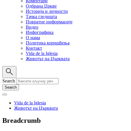
Коментари
Одбрана Цркве
Историја и личности
Тачка гледишта
Повратне информације
Видео
Инфографика
О нама
Политика коришћења
Контакт
Vida de la Iglesia
Животът на Църквата
Search
Vida de la Iglesia
Животът на Църквата
Breadcrumb