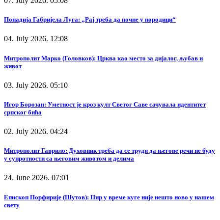
07. July 2026. 05:08
Попадија Габријела Луга: „Рај треба да почне у породици“
04. July 2026. 12:08
Митрополит Марко (Головков): Црква као место за дијалог, љубав и
живот
03. July 2026. 05:10
Игор Борозан: Уметност је кроз култ Светог Саве сачувала идентитет
српског бића
02. July 2026. 04:24
Митрополит Гаврило: Духовник треба да се труди да његове речи не буду
у супротности са његовим животом и делима
24. June 2026. 07:01
Епископ Порфирије (Шутов): Пир у време куге није нешто ново у нашем
свету