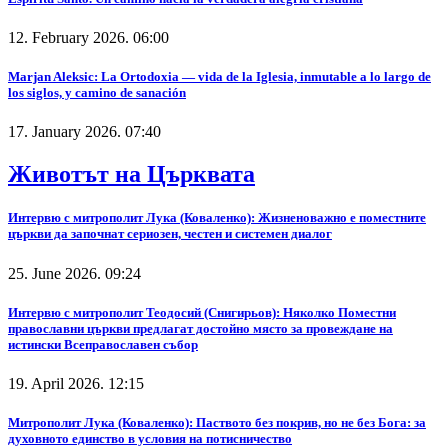
12. February 2026. 06:00
Marjan Aleksic: La Ortodoxia — vida de la Iglesia, inmutable a lo largo de
los siglos, y camino de sanación
17. January 2026. 07:40
Животът на Църквата
Интервю с митрополит Лука (Коваленко): Жизненоважно е поместните
църкви да започнат сериозен, честен и системен диалог
25. June 2026. 09:24
Интервю с митрополит Теодосий (Снигирьов): Няколко Поместни
православни църкви предлагат достойно място за провеждане на
истински Всеправославен събор
19. April 2026. 12:15
Митрополит Лука (Коваленко): Паството без покрив, но не без Бога: за
духовното единство в условия на потисничество