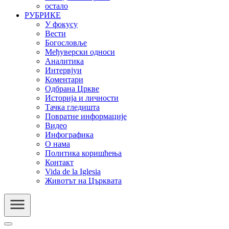
остало
РУБРИКЕ
У фокусу
Вести
Богословље
Међуверски односи
Аналитика
Интервјуи
Коментари
Одбрана Цркве
Историја и личности
Тачка гледишта
Повратне информације
Видео
Инфографика
О нама
Политика коришћења
Контакт
Vida de la Iglesia
Животът на Църквата