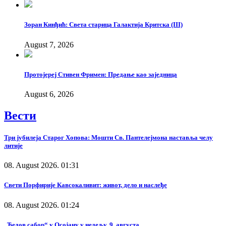
Зоран Кинђић: Света старица Галактија Критска (III)
August 7, 2026
Протојереј Стивен Фримен: Предање као заједница
August 6, 2026
Вести
Три јубилеја Старог Хопова: Мошти Св. Пантелејмона наставља челу
литије
08. August 2026. 01:31
Свети Порфирије Кавсокаливит: живот, дело и наслеђе
08. August 2026. 01:24
„Ђедов сабор“ у Осојану у недељу, 9. августа