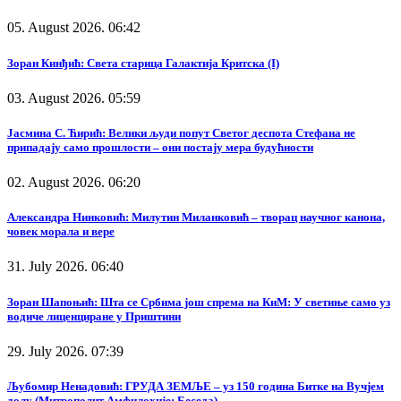
05. August 2026. 06:42
Зоран Кинђић: Света старица Галактија Критска (I)
03. August 2026. 05:59
Јасмина С. Ћирић: Велики људи попут Светог деспота Стефана не
припадају само прошлости – они постају мера будућности
02. August 2026. 06:20
Александра Нинковић: Милутин Миланковић – творац научног канона,
човек морала и вере
31. July 2026. 06:40
Зоран Шапоњић: Шта се Србима још спрема на КиМ: У светиње само уз
водиче лиценциране у Приштини
29. July 2026. 07:39
Љубомир Ненадовић: ГРУДА ЗЕМЉЕ – уз 150 година Битке на Вучјем
долу (Митрополит Амфилохије: Беседа)