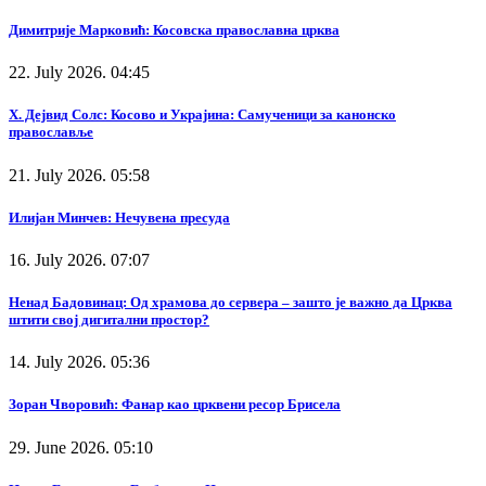
Димитрије Марковић: Косовска православна црква
22. July 2026. 04:45
Х. Дејвид Солс: Косово и Украјина: Самученици за канонско
православље
21. July 2026. 05:58
Илијан Минчев: Нечувена пресуда
16. July 2026. 07:07
Ненад Бадовинац: Од храмова до сервера – зашто је важно да Црква
штити свој дигитални простор?
14. July 2026. 05:36
Зоран Чворовић: Фанар као црквени ресор Брисела
29. June 2026. 05:10