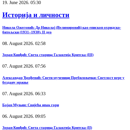
19. June 2026. 05:30
Историја и личности
Никола Ожеговић: Др Николај (Велимировић) као епископ охридско-
битољски (1931–1938), II део
08. August 2026. 02:58
Зоран Кинђић: Света старица Галактија Критска (III)
07. August 2026. 07:56
Александар Ђорђевић: Свети мученици Пребиловачки: Светлост вере у
бездану мржње
07. August 2026. 06:33
Бојан Муњин: Свијећа ипак гори
06. August 2026. 09:05
Зоран Кинђић: Света старица Галактија Критска (II)