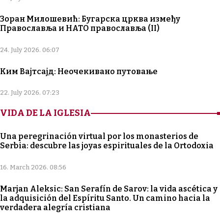
Зоран Милошевић: Бугарска црква између
Православља и НАТО православља (II)
24. July 2026. 06:07
Ким Вајтсајд: Неочекивано путовање
22. July 2026. 07:23
VIDA DE LA IGLESIA
Una peregrinación virtual por los monasterios de
Serbia: descubre las joyas espirituales de la Ortodoxia
16. March 2026. 08:56
Marjan Aleksic: San Serafín de Sarov: la vida ascética y
la adquisición del Espíritu Santo. Un camino hacia la
verdadera alegría cristiana