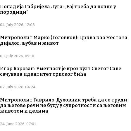
Попадија Габријела Луга: „Рај треба да почне у
породици“
04. July 2026. 12:08
Митрополит Марко (Головков): Црква као место за
дијалог, љубав и живот
03. July 2026. 05:10
Игор Борозан: Уметност је кроз култ Светог Саве
сачувала идентитет српског бића
02. July 2026. 04:24
Митрополит Гаврило: Духовник треба да се труди
да његове речи не буду у супротности са његовим
животом и делима
24. June 2026. 07:01