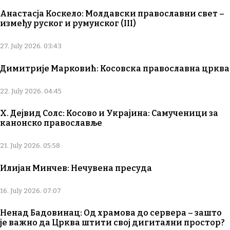
Анастасја Коскело: Молдавски православни свет –
између руског и румунског (III)
27. July 2026. 03:43
Димитрије Марковић: Косовска православна црква
22. July 2026. 04:45
Х. Дејвид Солс: Косово и Украјина: Самученици за
канонско православље
21. July 2026. 05:58
Илијан Минчев: Нечувена пресуда
16. July 2026. 07:07
Ненад Бадовинац: Од храмова до сервера – зашто
је важно да Црква штити свој дигитални простор?