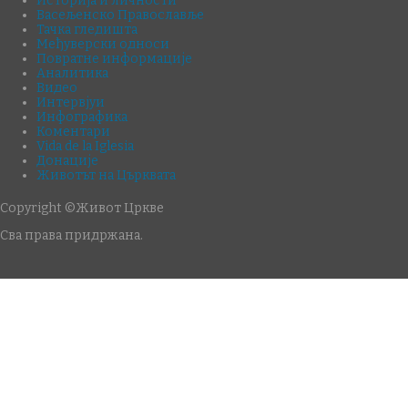
Историја и личности
Васељенско Православље
Тачка гледишта
Међуверски односи
Повратне информације
Аналитика
Видео
Интервјуи
Инфографика
Коментари
Vida de la Iglesia
Донације
Животът на Църквата
Copyright ©Живот Цркве
Сва права придржана.