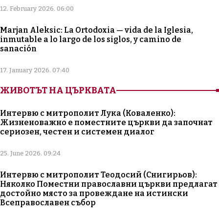
12. February 2026. 06:00
Marjan Aleksic: La Ortodoxia — vida de la Iglesia,
inmutable a lo largo de los siglos, y camino de
sanación
17. January 2026. 07:40
ЖИВОТЪТ НА ЦЪРКВАТА
Интервю с митрополит Лука (Коваленко):
Жизненоважно е поместните църкви да започнат
сериозен, честен и системен диалог
25. June 2026. 09:24
Интервю с митрополит Теодосий (Снигирьов):
Няколко Поместни православни църкви предлагат
достойно място за провеждане на истински
Всеправославен събор