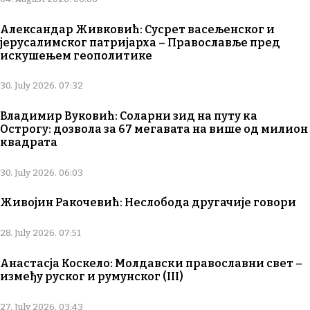
Александар Живковић: Сусрет васељенског и
јерусалимског патријарха – Православље пред
искушењем геополитике
30. July 2026. 07:32
Владимир Вуковић: Соларни зид на путу ка
Острогу: дозвола за 67 мегавата на више од милион
квадрата
30. July 2026. 06:03
Живојин Ракочевић: Неслобода другачије говори
28. July 2026. 07:51
Анастасја Коскело: Молдавски православни свет –
између руског и румунског (III)
27. July 2026. 03:43