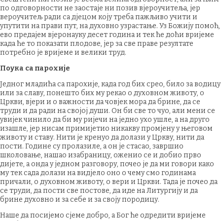
по одговорности не заостаје ни позив вјероучитеља, јер
вероучитељ ради са дјецом коју треба пажљиво учити и
упутити на прави пут, на духовно узрастање. Уз Божију помоћ,
ево предајем вјеронауку десет година и тек ће доћи вријеме
када ће то показати плодове, јер за све праве резултате
потребно је вријеме и велики труд.
Поука са парохије
Једног младића са парохије, када год бих срео, било за водицу
или за славу, понешто бих му рекао о духовном животу, о
Цркви, вјери и о важности да човјек мора да брине, да се
труди и да ради на својој души. Он би све то чуо, али мени се
увијек чинило да би му ријечи на једно ухо ушле, а на друго
изашле, јер нисам примијетио никакву промјену у његовом
животу и ставу. Нити је кренуо да долази у Цркву, нити да
пости. Године су пролазиле, а он је стасао, завршио
школовање, нашао изабраницу, оженио се и добио прво
дијете, а онда у једном разговору, почео је да ми говори како
му тек сада долази на видјело оно о чему смо годинама
причали, о духовном животу, о вери и Цркви. Тада је почео да
се труди, да пости све постове, да иде на Литургију и да
брине духовно и за себе и за своју породицу.
Наше да посијемо сјеме добро, а Бог ће одредити вријеме