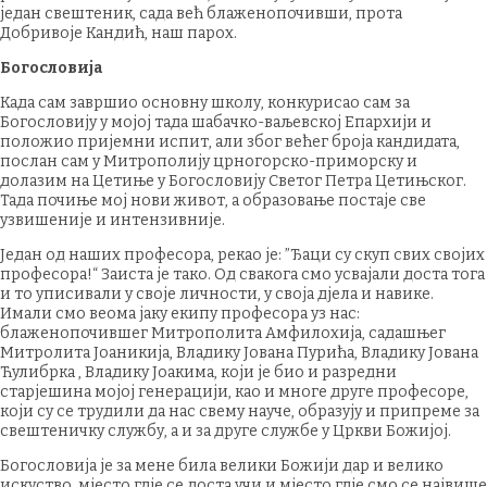
један свештеник, сада већ блаженопочивши, прота
Добривоје Кандић, наш парох.
Богословија
Када сам завршио основну школу, конкурисао сам за
Богословију у мојој тада шабачко-ваљевској Епархији и
положио пријемни испит, али због већег броја кандидата,
послан сам у Митрополију црногорско-приморску и
долазим на Цетиње у Богословију Светог Петра Цетињског.
Тада почиње мој нови живот, а образовање постаје све
узвишеније и интензивније.
Један од наших професора, рекао је: ”Ђаци су скуп свих својих
професора!“ Заиста је тако. Од свакога смо усвајали доста тога
и то уписивали у своје личности, у своја дјела и навике.
Имали смо веома јаку екипу професора уз нас:
блаженопочившег Митрополита Амфилохија, садашњег
Митролита Јоаникија, Владику Јована Пурића, Владику Јована
Ћулибрка , Владику Јоакима, који је био и разредни
старјешина мојој генерацији, као и многе друге професоре,
који су се трудили да нас свему науче, образују и припреме за
свештеничку службу, а и за друге службе у Цркви Божијој.
Богословија је за мене била велики Божији дар и велико
искуство, мјесто гдје се доста учи и мјесто гдје смо се највише