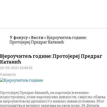
У фокусу
Вести
Вјероучитељ године:
Протојереј Предраг Катанић
Breadcrumb
Вјероучитељ године: Протојереј Предраг
Катанић
22-09-2025 23:44:42
4 минута
Протојереј Предраг Катанић, на парохији јеленачко-
подострошкој, осим парохијских дужности, савјесно обавља
и вјероучитељску дјелатност у нимало лаким условима. Због
прегалаштва и великог залагања на овом пољу, 24. Дјечији