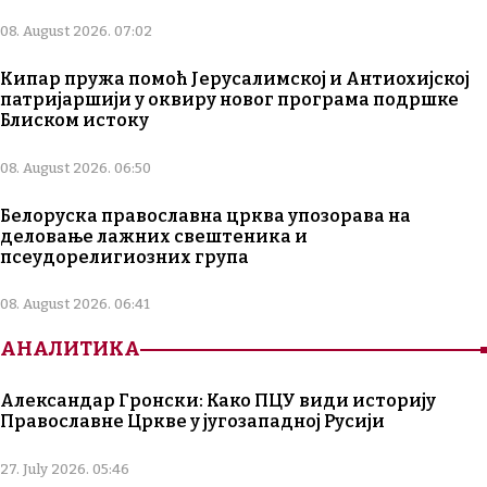
08. August 2026. 07:02
Кипар пружа помоћ Јерусалимској и Антиохијској
патријаршији у оквиру новог програма подршке
Блиском истоку
08. August 2026. 06:50
Белоруска православна црква упозорава на
деловање лажних свештеника и
псеудорелигиозних група
08. August 2026. 06:41
АНАЛИТИКА
Александар Гронски: Како ПЦУ види историју
Православне Цркве у југозападној Русији
27. July 2026. 05:46