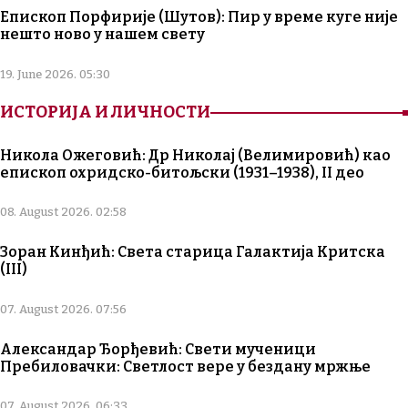
Епископ Порфирије (Шутов): Пир у време куге није
нешто ново у нашем свету
19. June 2026. 05:30
ИСТОРИЈА И ЛИЧНОСТИ
Никола Ожеговић: Др Николај (Велимировић) као
епископ охридско-битољски (1931–1938), II део
08. August 2026. 02:58
Зоран Кинђић: Света старица Галактија Критска
(III)
07. August 2026. 07:56
Александар Ђорђевић: Свети мученици
Пребиловачки: Светлост вере у бездану мржње
07. August 2026. 06:33