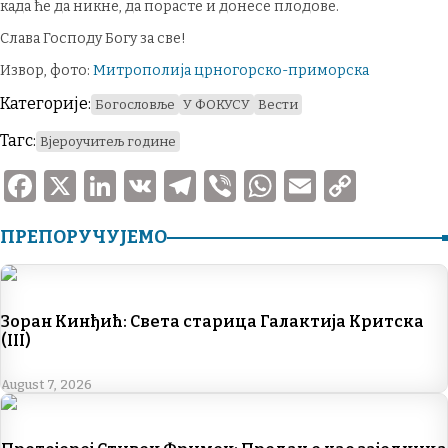
када ће да никне, да порасте и донесе плодове.
Слава Господу Богу за све!
Извор, фото:
Митрополија црногорско-приморска
Категорије:
Богословље
У ФОКУСУ
Вести
Тагс:
Вјероучитељ године
F
X
Li
V
T
V
W
E
C
a
n
K
el
ib
h
m
o
ПРЕПОРУЧУЈЕМО
c
k
e
er
at
ai
p
e
e
gr
s
l
y
b
dI
a
A
Li
Зоран Кинђић: Света старица Галактија Критска
o
n
m
p
n
(III)
o
p
k
August 7, 2026
k