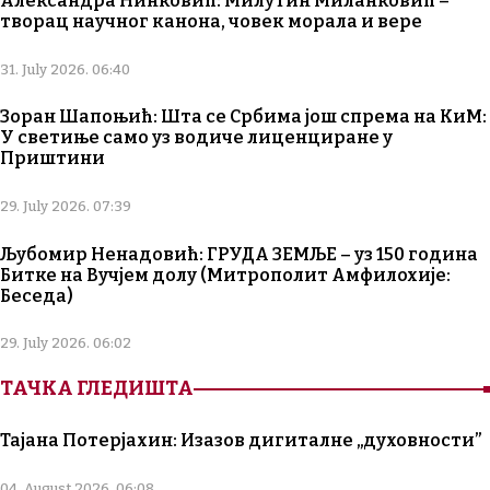
Александра Нинковић: Милутин Миланковић –
творац научног канона, човек морала и вере
31. July 2026. 06:40
Зоран Шапоњић: Шта се Србима још спрема на КиМ:
У светиње само уз водиче лиценциране у
Приштини
29. July 2026. 07:39
Љубомир Ненадовић: ГРУДА ЗЕМЉЕ – уз 150 година
Битке на Вучјем долу (Митрополит Амфилохије:
Беседа)
29. July 2026. 06:02
ТАЧКА ГЛЕДИШТА
Тајана Потерјахин: Изазов дигиталне „духовности”
04. August 2026. 06:08