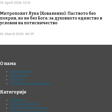
19. April 2026. 12:15
Митрополит Лука (Коваленко): Паството без
покрив, но не без Бога: за духовното единство в
условия на потисничество
01. March 2026. 06:39
О нама
Наша мисија
Импресум
Контакт
Политика коришћења
Категорије
У Фокусу
Одбрана Цркве
Српско Православље