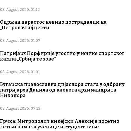
08. August 2026. 01:12
Одржан парастос невино пострадалим на
„Петровачкој цести“
08. August 2026. 01:07
Патријарх Порфирије угостио ученике спортског
кампа „Србија те зове”
08. August 2026. 01:01
Бугарска православна дијаспора стала у одбрану
патријарха Данила од клевета архимандрита
Никанора
08. August 2026. 07:13
Грчка: Митрополит никејски Алексије посетио
летњи камп за ученице и студенткиње