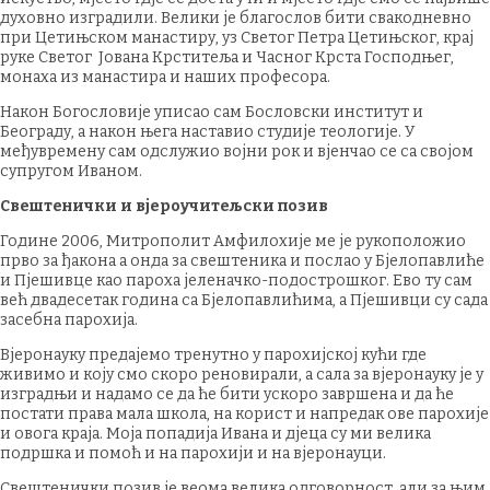
духовно изградили. Велики је благослов бити свакодневно
при Цетињском манастиру, уз Светог Петра Цетињског, крај
руке Светог Јована Крститеља и Часног Крста Господњег,
монаха из манастира и наших професора.
Након Богословије уписао сам Бословски институт и
Београду, а након њега наставио студије теологије. У
међувремену сам одслужио војни рок и вјенчао се са својом
супругом Иваном.
Свештенички и вјероучитељски позив
Године 2006, Митрополит Амфилохије ме је рукоположио
прво за ђакона а онда за свештеника и послао у Бјелопавлиће
и Пјешивце као пароха јеленачко-подострошког. Ево ту сам
већ двадесетак година са Бјелопавлићима, а Пјешивци су сада
засебна парохија.
Вјеронауку предајемо тренутно у парохијској кући где
живимо и коју смо скоро реновирали, а сала за вјеронауку је у
изградњи и надамо се да ће бити ускоро завршена и да ће
постати права мала школа, на корист и напредак ове парохије
и овога краја. Моја попадија Ивана и дјеца су ми велика
подршка и помоћ и на парохији и на вјеронауци.
Свештенички позив је веома велика одговорност, али за њим