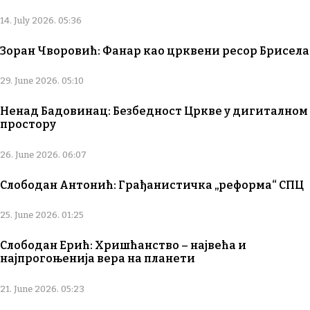
14. July 2026. 05:36
Зоран Чворовић: Фанар као црквени ресор Брисела
29. June 2026. 05:10
Ненад Бадовинац: Безбедност Цркве у дигиталном
простору
26. June 2026. 06:07
Слободан Антонић: Грађанистичка „реформа“ СПЦ
25. June 2026. 01:25
Слободан Ерић: Хришћанство – највећа и
најпрогоњенија вера на планети
21. June 2026. 05:23