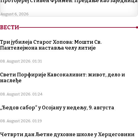
Протојереј Стивен Фримен: Предање као заједница
August 6, 2026
ВЕСТИ
Три јубилеја Старог Хопова: Мошти Св.
Пантелејмона наставља челу литије
08. August 2026. 01:31
Свети Порфирије Кавсокаливит: живот, дело и
наслеђе
08. August 2026. 01:24
„Ђедов сабор“ у Осојану у недељу, 9. августа
08. August 2026. 01:19
Четврти дан Љетне духовне школе у Херцеговини