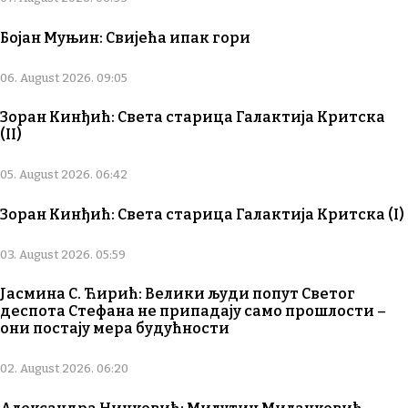
Бојан Муњин: Свијећа ипак гори
06. August 2026. 09:05
Зоран Кинђић: Света старица Галактија Критска
(II)
05. August 2026. 06:42
Зоран Кинђић: Света старица Галактија Критска (I)
03. August 2026. 05:59
Јасмина С. Ћирић: Велики људи попут Светог
деспота Стефана не припадају само прошлости –
они постају мера будућности
02. August 2026. 06:20