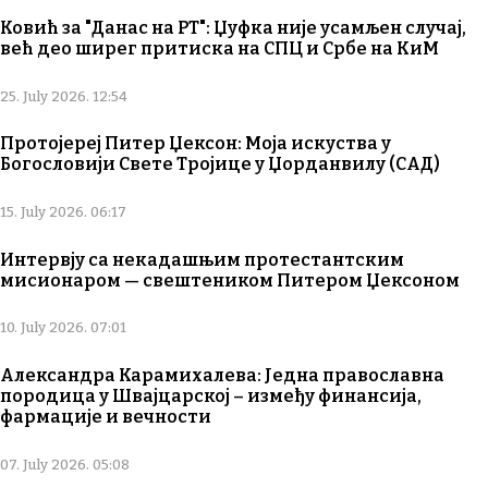
Ковић за "Данас на РТ": Џуфка није усамљен случај,
већ део ширег притиска на СПЦ и Србе на КиМ
25. July 2026. 12:54
Протојереј Питер Џексон: Моја искуства у
Богословији Свете Тројице у Џорданвилу (САД)
15. July 2026. 06:17
Интервју са некадашњим протестантским
мисионаром — свештеником Питером Џексоном
10. July 2026. 07:01
Александра Карамихалева: Једна православна
породица у Швајцарској – између финансија,
фармације и вечности
07. July 2026. 05:08