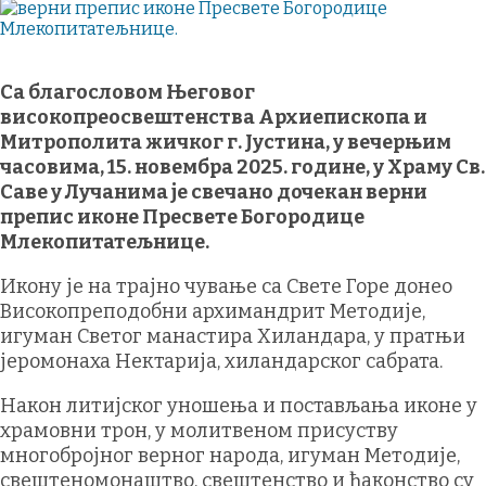
Са благословом Његовог
високопреосвештенства Архиепископа и
Митрополита жичког г. Јустина, у вечерњим
часовима, 15. новембра 2025. године, у Храму Св.
Саве у Лучанима је свечано дочекан верни
препис иконе Пресвете Богородице
Млекопитатељнице.
Икону је на трајно чување са Свете Горе донео
Високопреподобни архимандрит Методије,
игуман Светог манастира Хиландара, у пратњи
јеромонаха Нектарија, хиландарског сабрата.
Након литијског уношења и постављања иконе у
храмовни трон, у молитвеном присуству
многобројног верног народа, игуман Методије,
свештеномонаштво, свештенство и ђаконство су