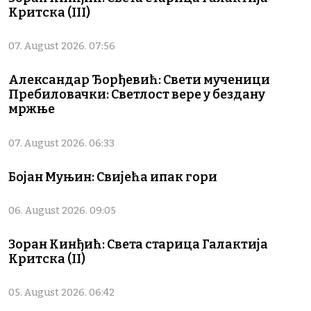
Критска (III)
07. August 2026. 07:56
Александар Ђорђевић: Свети мученици
Пребиловачки: Светлост вере у бездану
мржње
07. August 2026. 06:33
Бојан Муњин: Свијећа ипак гори
06. August 2026. 09:05
Зоран Кинђић: Света старица Галактија
Критска (II)
05. August 2026. 06:42