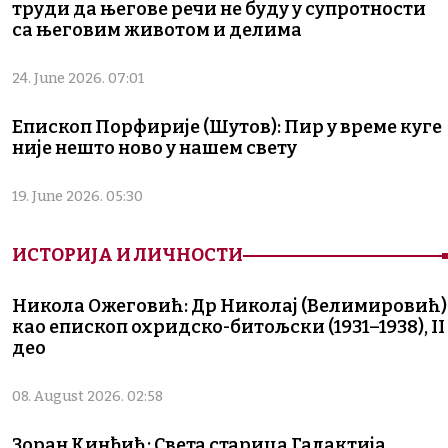
труди да његове речи не буду у супротности
са његовим животом и делима
24. June 2026. 07:01
Епископ Порфирије (Шутов): Пир у време куге
није нешто ново у нашем свету
19. June 2026. 05:30
ИСТОРИЈА И ЛИЧНОСТИ
Никола Ожеговић: Др Николај (Велимировић)
као епископ охридско-битољски (1931–1938), II
део
08. August 2026. 02:58
Зоран Кинђић: Света старица Галактија