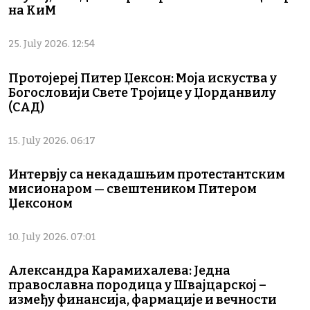
на КиМ
25. July 2026. 12:54
Протојереј Питер Џексон: Моја искуства у
Богословији Свете Тројице у Џорданвилу
(САД)
15. July 2026. 06:17
Интервју са некадашњим протестантским
мисионаром — свештеником Питером
Џексоном
10. July 2026. 07:01
Александра Карамихалева: Једна
православна породица у Швајцарској –
између финансија, фармације и вечности