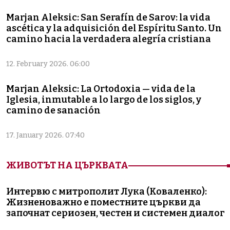
Marjan Aleksic: San Serafín de Sarov: la vida
ascética y la adquisición del Espíritu Santo. Un
camino hacia la verdadera alegría cristiana
12. February 2026. 06:00
Marjan Aleksic: La Ortodoxia — vida de la
Iglesia, inmutable a lo largo de los siglos, y
camino de sanación
17. January 2026. 07:40
ЖИВОТЪТ НА ЦЪРКВАТА
Интервю с митрополит Лука (Коваленко):
Жизненоважно е поместните църкви да
започнат сериозен, честен и системен диалог