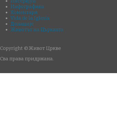
Интервјуи
Инфографика
Коментари
Vida de la Iglesia
Донације
Животът на Църквата
Copyright ©Живот Цркве
Сва права придржана.