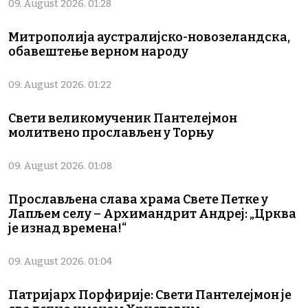
09. August 2026. 01:28
Митрополија аустралијско-новозеландска,
обавештење верном народу
09. August 2026. 01:22
Свети великомученик Пантелејмон
молитвено прослављен у Торњу
09. August 2026. 01:08
Прослављена слава храма Свете Петке у
Лапљем селу – Архимандрит Андреј: „Црква
је изнад времена!“
09. August 2026. 01:04
Патријарх Порфирије: Свети Пантелејмон је