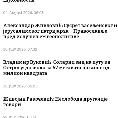
„духовности”
04. August 2026. 06:08
Александар Живковић: Сусрет васељенског и
јерусалимског патријарха – Православље
пред искушењем геополитике
30. July 2026. 07:32
Владимир Вуковић: Соларни зид на путу ка
Острогу: дозвола за 67 мегавата на више од
милион квадрата
30. July 2026. 06:03
Живојин Ракочевић: Неслобода другачије
говори
28. July 2026. 07:51