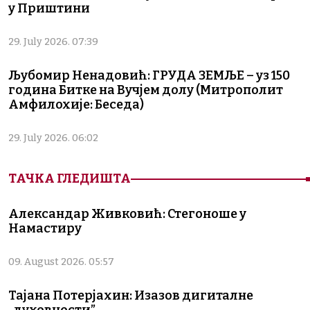
у Приштини
29. July 2026. 07:39
Љубомир Ненадовић: ГРУДА ЗЕМЉЕ – уз 150
година Битке на Вучјем долу (Митрополит
Амфилохије: Беседа)
29. July 2026. 06:02
ТАЧКА ГЛЕДИШТА
Александар Живковић: Стегоноше у
Намастиру
09. August 2026. 05:57
Тајана Потерјахин: Изазов дигиталне