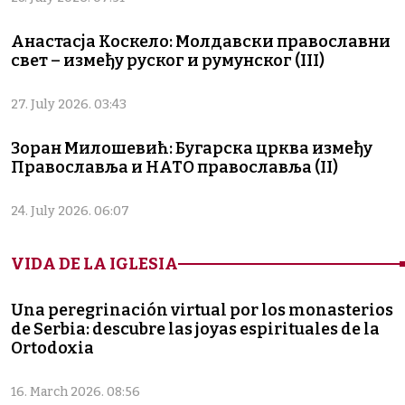
Анастасја Коскело: Молдавски православни
свет – између руског и румунског (III)
27. July 2026. 03:43
Зоран Милошевић: Бугарска црква између
Православља и НАТО православља (II)
24. July 2026. 06:07
VIDA DE LA IGLESIA
Una peregrinación virtual por los monasterios
de Serbia: descubre las joyas espirituales de la
Ortodoxia
16. March 2026. 08:56