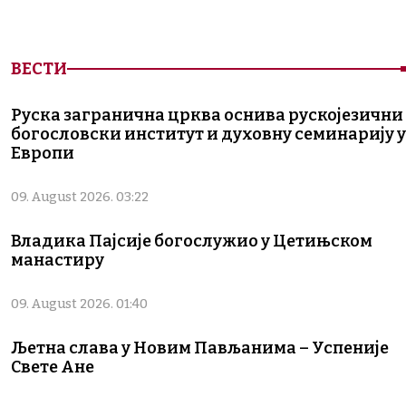
ВЕСТИ
Руска загранична црква оснива рускојезични
богословски институт и духовну семинарију у
Европи
09. August 2026. 03:22
Владика Пајсије богослужио у Цетињском
манастиру
09. August 2026. 01:40
Љетна слава у Новим Пављанима – Успеније
Свете Ане