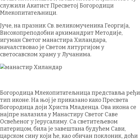
служили Акатист Пресветој Богородици
Млекопитатељници.
Јуче, на празник Св. великомученика Георгија,
Високопреподобни архимандрит Методије,
игуман Светог манастира Хиландара,
началствовао је Светом литургијом у
светосавском храму у Лучанима.
Богородица Млекопитатељница представља ређи
тип иконе. На њој је приказано како Пресвета
Богородица доји Христа Младенца. Ова икона се
најпре налазила у Манастиру Светог Саве
Освећеног у Јерусалиму. Са светитељевом
патерицом, била је завештана будућем Сави,
царском сину који ће, као обичан поклоник, доћи