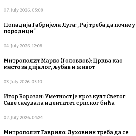
07. July 2026. 05:08
Попадија Габријела Луга: „Рај треба да почне у
породици“
04. July 2026. 12:08
Митрополит Марко (Головков): Црква као
место за дијалог, љубав и живот
03. July 2026. 05:10
Игор Борозан: Уметност је кроз култ Светог
Саве сачувала идентитет српског бића
02. July 2026. 04:24
Митрополит Гаврило: Духовник треба да се