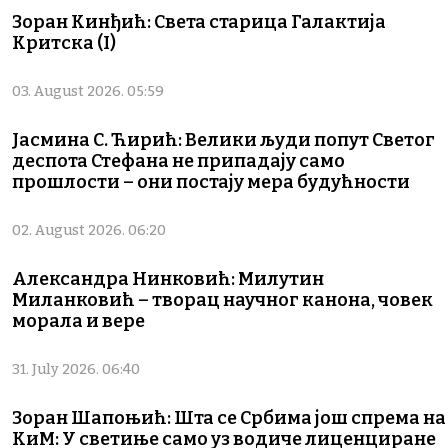
Зоран Кинђић: Света старица Галактија
Критска (I)
03. August 2026. 05:59
Јасмина С. Ћирић: Велики људи попут Светог
деспота Стефана не припадају само
прошлости – они постају мера будућности
02. August 2026. 06:20
Александра Нинковић: Милутин
Миланковић – творац научног канона, човек
морала и вере
31. July 2026. 06:40
Зоран Шапоњић: Шта се Србима још спрема на
КиМ: У светиње само уз водиче лиценциране