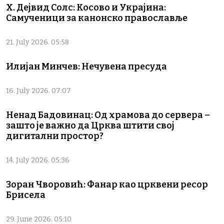
Х. Дејвид Солс: Косово и Украјина:
Самученици за канонско православље
21. July 2026. 05:58
Илијан Минчев: Нечувена пресуда
16. July 2026. 07:07
Ненад Бадовинац: Од храмова до сервера –
зашто је важно да Црква штити свој
дигитални простор?
14. July 2026. 05:36
Зоран Чворовић: Фанар као црквени ресор
Брисела
29. June 2026. 05:10