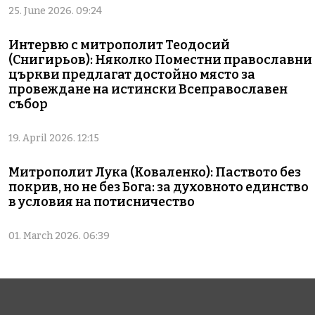
25. June 2026. 09:24
Интервю с митрополит Теодосий
(Снигирьов): Няколко Поместни православни
църкви предлагат достойно място за
провеждане на истински Всеправославен
събор
19. April 2026. 12:15
Митрополит Лука (Коваленко): Паството без
покрив, но не без Бога: за духовното единство
в условия на потисничество
01. March 2026. 06:39