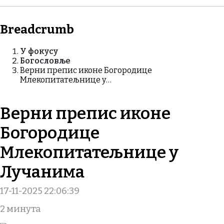
Breadcrumb
У фокусу
Богословље
Верни препис иконе Богородице
Млекопитатељнице у…
Верни препис иконе
Богородице
Млекопитатељнице у
Лучанима
17-11-2025 22:06:39
2 минута