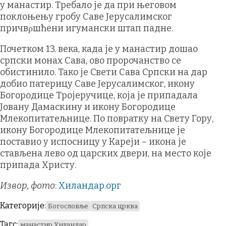
у манастир. Требало је да при његовом
поклоњењу гробу Саве Јерусалимског
причвρшћени игумански штап падне.
Почетком 13. века, када је у манастир дошао
српски монах Сава, ово пророчанство се
обистинило. Тако је Свети Сава Српски на дар
добио патерицу Саве Јерусалимског, икону
Богородице Тројеручице, која је припадала
Јовану Дамаскину и икону Богородице
Млекопитатељнице. По повратку на Свету Гору,
икону Богородице Млекопитатељнице је
поставио у испосницу у Кареји – икона је
стављена лево од царских двери, на место које
припада Христу.
Извор, фото
:
Хиландар.орг
Категорије:
Богословље
Српска црква
Тагс:
манастир Хиландар