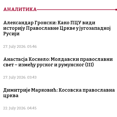
АНАЛИТИКА
Александар Гронски: Како ПЦУ види
историју Православне Цркве у југозападној
Русији
27. July 2026. 05:46
Анастасја Коскело: Молдавски православни
свет – између руског и румунског (III)
27. July 2026. 03:43
Димитрије Марковић: Косовска православна
црква
22. July 2026. 04:45