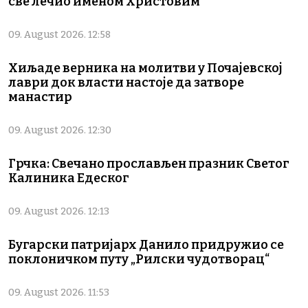
све лечио именом Христовим
09. August 2026. 12:58
Хиљаде верника на молитви у Почајевској
лаври док власти настоје да затворе
манастир
09. August 2026. 12:30
Грчка: Свечано прослављен празник Светог
Калиника Едеског
09. August 2026. 12:13
Бугарски патријарх Данило придружио се
поклоничком путу „Рилски чудотворац“
09. August 2026. 11:53