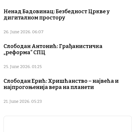
Ненад Бадовинац: Безбедност Цркве у
дигиталном простору
26. June 2026. 06:07
Слободан Антонић: Грађанистичка
„реформа“ СПЦ
25. June 2026. 01:25
Слободан Ерић: Хришћанство – највећа и
најпрогоњенија вера на планети
21. June 2026. 05:23