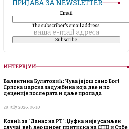
ПРИЈАВА ЗА NEWSLETTER
Email
The subscriber's email address.
ваша е-mail адреса
ИНТЕРВЈУИ
Валентина Булатовић: Чува је још само Бог!
Српска царска задужбина која две и по
деценије после рата и даље пропада
28. July 2026. 06:10
Ковић за "Данас на РТ": Џуфка није усамљен
случај, већ део ширег притиска на СПЦ и Србе