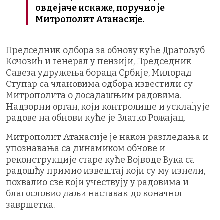
овде јаче искаже, поручио је
Митрополит Атанасије.
Председник одбора за обнову куће Драгољуб
Кочовић и генерал у пензији, Председник
Савеза удружења бораца Србије, Милорад
Ступар са члановима одбора известили су
Митрополита о досадашњим радовима.
Надзорни орган, који контролише и усклађује
радове на обнови куће је Златко Рожајац.
Митрополит Атанасије је након разгледања и
упознавања са динамиком обнове и
реконструкције старе куће Војводе Вука са
радошћу примио извештај који су му изнели,
похвалио све који учествују у радовима и
благословио даљи наставак до коначног
завршетка.