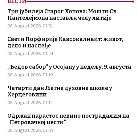
ВЕСТИ
Три јубилеја Старог Хопова: Мошти Св.
Пантелејмона наставља челу литије
08. August 2026. 01:31
Свети Порфирије Кавсокаливит: живот,
дело и наслеђе
08. August 2026. 01:24
„Ђедов сабор“ у Осојану у недељу, 9. августа
08. August 2026. 01:19
Четврти дан Љетне духовне школе у
Херцеговини
08. August 2026. 01:12
Одржан парастос невино пострадалим на
„Петровачкој цести“
08. August 2026. 01:07