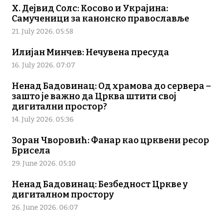
Х. Дејвид Солс: Косово и Украјина:
Самученици за канонско православље
21. July 2026. 05:58
Илијан Минчев: Нечувена пресуда
16. July 2026. 07:07
Ненад Бадовинац: Од храмова до сервера –
зашто је важно да Црква штити свој
дигитални простор?
14. July 2026. 05:36
Зоран Чворовић: Фанар као црквени ресор
Брисела
29. June 2026. 05:10
Ненад Бадовинац: Безбедност Цркве у
дигиталном простору
26. June 2026. 06:07