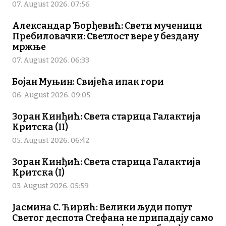
07. August 2026. 07:56
Александар Ђорђевић: Свети мученици
Пребиловачки: Светлост вере у бездану
мржње
07. August 2026. 06:33
Бојан Муњин: Свијећа ипак гори
06. August 2026. 09:05
Зоран Кинђић: Света старица Галактија
Критска (II)
05. August 2026. 06:42
Зоран Кинђић: Света старица Галактија
Критска (I)
03. August 2026. 05:59
Јасмина С. Ћирић: Велики људи попут
Светог деспота Стефана не припадају само