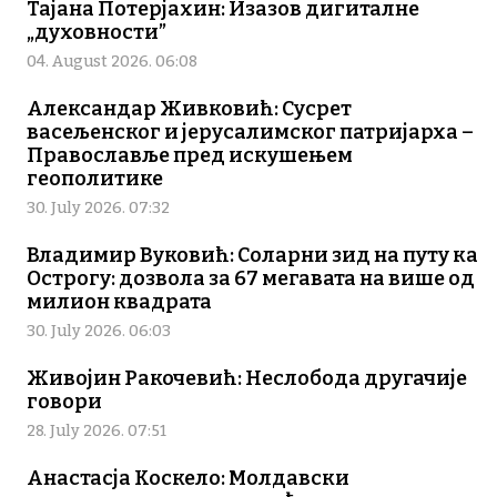
Тајана Потерјахин: Изазов дигиталне
„духовности”
04. August 2026. 06:08
Александар Живковић: Сусрет
васељенског и јерусалимског патријарха –
Православље пред искушењем
геополитике
30. July 2026. 07:32
Владимир Вуковић: Соларни зид на путу ка
Острогу: дозвола за 67 мегавата на више од
милион квадрата
30. July 2026. 06:03
Живојин Ракочевић: Неслобода другачије
говори
28. July 2026. 07:51
Анастасја Коскело: Молдавски