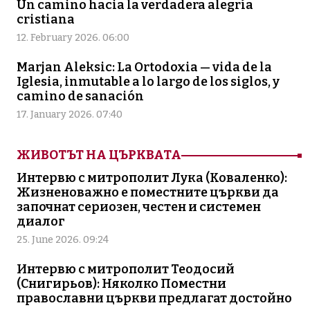
Un camino hacia la verdadera alegría
cristiana
12. February 2026. 06:00
Marjan Aleksic: La Ortodoxia — vida de la
Iglesia, inmutable a lo largo de los siglos, y
camino de sanación
17. January 2026. 07:40
ЖИВОТЪТ НА ЦЪРКВАТА
Интервю с митрополит Лука (Коваленко):
Жизненоважно е поместните църкви да
започнат сериозен, честен и системен
диалог
25. June 2026. 09:24
Интервю с митрополит Теодосий
(Снигирьов): Няколко Поместни
православни църкви предлагат достойно