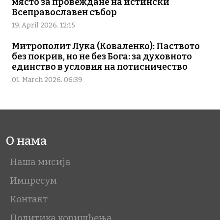
място за провеждане на истински
Всеправославен събор
19. April 2026. 12:15
Митрополит Лука (Коваленко): Паството
без покрив, но не без Бога: за духовното
единство в условия на потисничество
01. March 2026. 06:39
О нама
Наша мисија
Импресум
Контакт
Политика коришћења