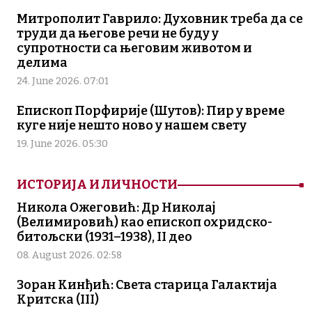
Митрополит Гаврило: Духовник треба да се
труди да његове речи не буду у
супротности са његовим животом и
делима
24. June 2026. 07:01
Епископ Порфирије (Шутов): Пир у време
куге није нешто ново у нашем свету
19. June 2026. 05:30
ИСТОРИЈА И ЛИЧНОСТИ
Никола Ожеговић: Др Николај
(Велимировић) као епископ охридско-
битољски (1931–1938), II део
08. August 2026. 02:58
Зоран Кинђић: Света старица Галактија
Критска (III)