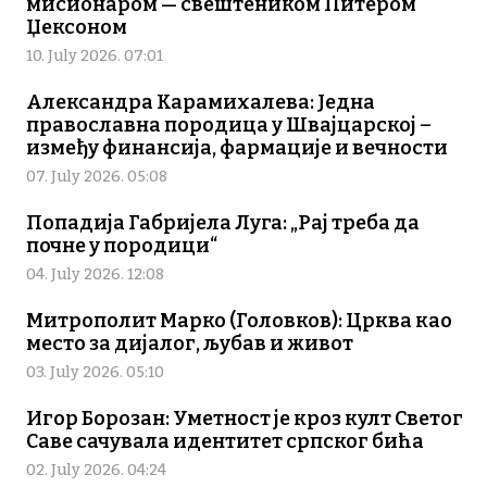
мисионаром — свештеником Питером
Џексоном
10. July 2026. 07:01
Александра Карамихалева: Једна
православна породица у Швајцарској –
између финансија, фармације и вечности
07. July 2026. 05:08
Попадија Габријела Луга: „Рај треба да
почне у породици“
04. July 2026. 12:08
Митрополит Марко (Головков): Црква као
место за дијалог, љубав и живот
03. July 2026. 05:10
Игор Борозан: Уметност је кроз култ Светог
Саве сачувала идентитет српског бића
02. July 2026. 04:24