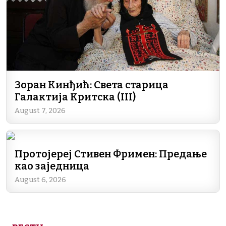
o
I
a
p
n
k
n
m
p
k
Зоран Кинђић: Света старица
Галактија Критска (III)
August 7, 2026
Протојереј Стивен Фримен: Предање
као заједница
August 6, 2026