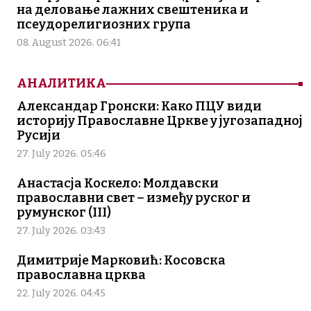
на деловање лажних свештеника и
псеудорелигиозних група
08. August 2026. 06:41
АНАЛИТИКА
Александар Гронски: Како ПЦУ види
историју Православне Цркве у југозападној
Русији
27. July 2026. 05:46
Анастасја Коскело: Молдавски
православни свет – између руског и
румунског (III)
27. July 2026. 03:43
Димитрије Марковић: Косовска
православна црква
22. July 2026. 04:45