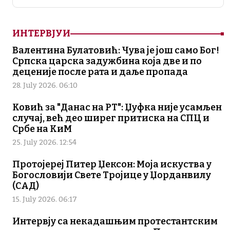
ИНТЕРВЈУИ
Валентина Булатовић: Чува је још само Бог!
Српска царска задужбина која две и по
деценије после рата и даље пропада
28. July 2026. 06:10
Ковић за "Данас на РТ": Џуфка није усамљен
случај, већ део ширег притиска на СПЦ и
Србе на КиМ
25. July 2026. 12:54
Протојереј Питер Џексон: Моја искуства у
Богословији Свете Тројице у Џорданвилу
(САД)
15. July 2026. 06:17
Интервју са некадашњим протестантским