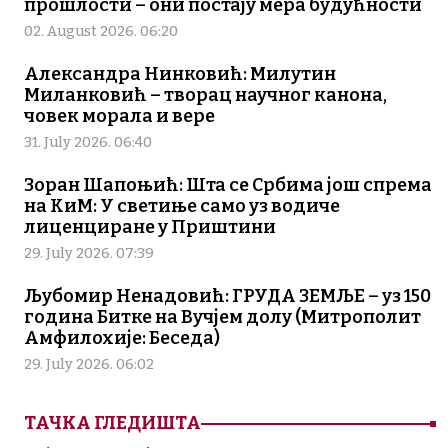
прошлости – они постају мера будућности
02. August 2026. 06:20
Александра Нинковић: Милутин
Миланковић – творац научног канона,
човек морала и вере
31. July 2026. 06:40
Зоран Шапоњић: Шта се Србима још спрема
на КиМ: У светиње само уз водиче
лиценциране у Приштини
29. July 2026. 07:39
Љубомир Ненадовић: ГРУДА ЗЕМЉЕ – уз 150
година Битке на Вучјем долу (Митрополит
Амфилохије: Беседа)
29. July 2026. 06:02
ТАЧКА ГЛЕДИШТА