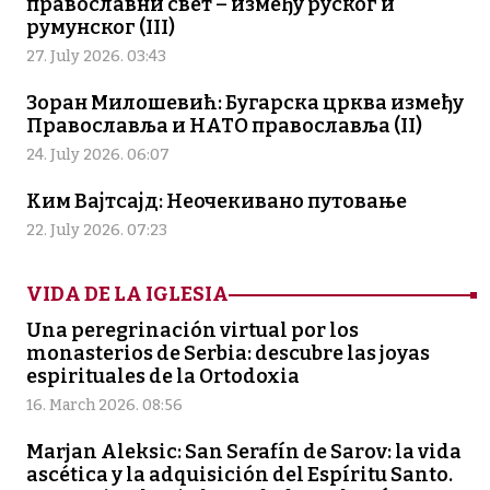
православни свет – између руског и
румунског (III)
27. July 2026. 03:43
Зоран Милошевић: Бугарска црква између
Православља и НАТО православља (II)
24. July 2026. 06:07
Ким Вајтсајд: Неочекивано путовање
22. July 2026. 07:23
VIDA DE LA IGLESIA
Una peregrinación virtual por los
monasterios de Serbia: descubre las joyas
espirituales de la Ortodoxia
16. March 2026. 08:56
Marjan Aleksic: San Serafín de Sarov: la vida
ascética y la adquisición del Espíritu Santo.