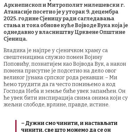
Архиепископ и Митрополит милешевски г.
Атанасије посетио је у уторак 9. децембра
2025. године Сјеницу ради сагледавања
стања и тока обнове куће Војводе Вука која је
однедавно у власништву Црквене Општине
Сјеница.
Владика је најпре у сјеничком храму са
свештеницима служио помен Војину
Поповићу, познатијем као Војвода Вук, а након
помена присутне је подсетио на дело овог
великог јунака српског рода рекавши: – Ми
ћемо трудити да га често помињемо а код
Господа Неба и земље биће увек запамћен. Он
ће увек бити инспирација свима онима који су
жељни слободе, врлине, правде, истине.
– Дужни смо чинити, и настављати
чинити, све што можемо да се он