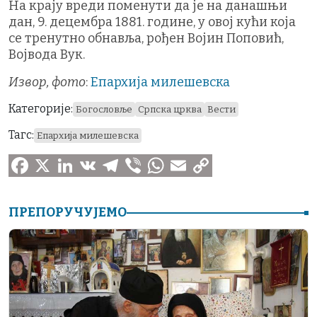
На крају вреди поменути да је на данашњи
дан, 9. децембра 1881. године, у овој кући која
се тренутно обнавља, рођен Војин Поповић,
Војвода Вук.
Извор, фото
:
Епархија милешевска
Категорије:
Богословље
Српска црква
Вести
Тагс:
Епархија милешевска
F
X
L
V
T
V
W
E
C
a
i
K
e
i
h
m
o
ПРЕПОРУЧУЈЕМО
c
n
l
b
a
a
p
e
k
e
e
t
i
y
b
e
g
r
s
l
L
o
d
r
A
i