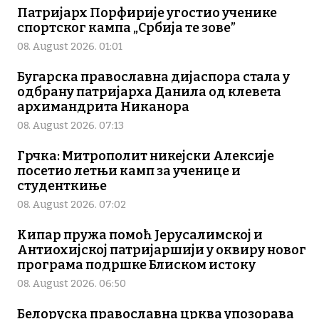
Патријарх Порфирије угостио ученике
спортског кампа „Србија те зове”
08. August 2026. 01:01
Бугарска православна дијаспора стала у
одбрану патријарха Данила од клевета
архимандрита Никанора
08. August 2026. 07:13
Грчка: Митрополит никејски Алексије
посетио летњи камп за ученице и
студенткиње
08. August 2026. 07:02
Кипар пружа помоћ Јерусалимској и
Антиохијској патријаршији у оквиру новог
програма подршке Блиском истоку
08. August 2026. 06:50
Белоруска православна црква упозорава