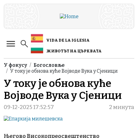
Skip to main content
VIDA DE LA IGLESIA
ЖИВОТЪТ НА ЦЪРКВАТА
Breadcrumb
У фокусу
Богословље
У току је обнова куће Војводе Вука у Сјеници
У току је обнова куће
Војводе Вука у Сјеници
09-12-2025 17:52:57
2 минута
Његово Високопреосвештенство