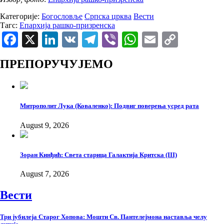
Категорије:
Богословље
Српска црква
Вести
Тагс:
Епархија рашко-призренска
Facebook
X
LinkedIn
VK
Telegram
Viber
WhatsApp
Email
Copy
Link
ПРЕПОРУЧУЈЕМО
Митрополит Лука (Коваленко): Подвиг поверења усред рата
August 9, 2026
Зоран Кинђић: Света старица Галактија Критска (III)
August 7, 2026
Вести
Три јубилеја Старог Хопова: Мошти Св. Пантелејмона наставља челу