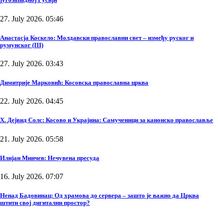
27. July 2026. 05:46
Анастасја Коскело: Молдавски православни свет – између руског и
румунског (III)
27. July 2026. 03:43
Димитрије Марковић: Косовска православна црква
22. July 2026. 04:45
Х. Дејвид Солс: Косово и Украјина: Самученици за канонско православље
21. July 2026. 05:58
Илијан Минчев: Нечувена пресуда
16. July 2026. 07:07
Ненад Бадовинац: Од храмова до сервера – зашто је важно да Црква
штити свој дигитални простор?