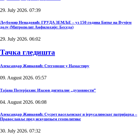
29. July 2026. 07:39
Љубомир Ненадовић: ГРУДА ЗЕМЉЕ – уз 150 година Битке на Вучјем
долу (Митрополит Амфилохије: Беседа)
29. July 2026. 06:02
Тачка гледишта
Александар Живковић: Стегоноше у Намастиру
09. August 2026. 05:57
Тајана Потерјахин: Изазов дигиталне „духовности”
04. August 2026. 06:08
Александар Живковић: Сусрет васељенског и јерусалимског патријарха –
Православље пред искушењем геополитике
30. July 2026. 07:32