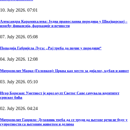
10. July 2026. 07:01
Александра Карамихалева: Једна православна породица у Швајцарској –
између финансија, фармације и вечности
07. July 2026. 05:08
Попадија Габријела Луга: „Рај треба да почне у породици“
04. July 2026. 12:08
Митрополит Марко (Головков): Црква као место за дијалог, љубав и живот
03. July 2026. 05:10
Игор Борозан: Уметност је кроз култ Светог Саве сачувала идентитет
српског бића
02. July 2026. 04:24
Митрополит Гаврило: Духовник треба да се труди да његове речи не буду у
супротности са његовим животом и делима