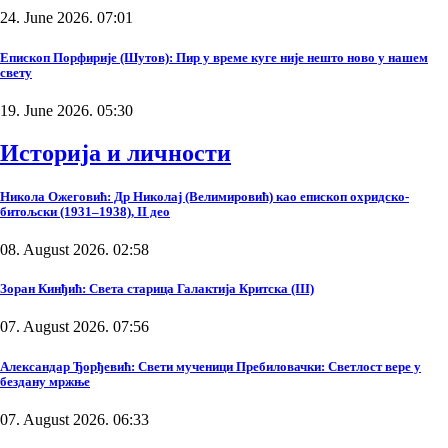
24. June 2026. 07:01
Епископ Порфирије (Шутов): Пир у време куге није нешто ново у нашем
свету
19. June 2026. 05:30
Историја и личности
Никола Ожеговић: Др Николај (Велимировић) као епископ охридско-
битољски (1931–1938), II део
08. August 2026. 02:58
Зоран Кинђић: Света старица Галактија Критска (III)
07. August 2026. 07:56
Александар Ђорђевић: Свети мученици Пребиловачки: Светлост вере у
бездану мржње
07. August 2026. 06:33