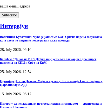
ваша е-mail адреса
Интервјуи
Валентина Булатовић: Чува је још само Бог! Српска царска задужбина
која две и по деценије после рата и даље пропада
28. July 2026. 06:10
Ковић за "Данас на РТ": Џуфка није усамљен случај, већ део ширег
притиска на СПЦ и Србе на КиМ
25. July 2026. 12:54
Протојереј Питер Џексон: Моја искуства у Богословији Свете Тројице у
Џорданвилу (САД)
15. July 2026. 06:17
Интервју са некадашњим протестантским мисионаром — свештеником
Питером Џексоном