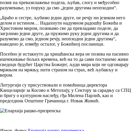
позив на превазилажење подела, љубав, слогу и међусобно
разумевање, уз поруку да смо „једни другима неопходни“.
„Браћо и сестре, љубимо једни друге, не речју ни језиком него
делом и истином… Надaхнути надумном радошћу Божића и
Христовим миром, позивамо све да превладамо поделе, да
загрлимо једни друге, да пружимо руку једни другима и да
разумемо да смо, једном речју, неопходни једни другима“,
наведено је, између осталог, у Божићној посланици.
Посебно је истакнуто да хришћанска вера не позива на пасивно
ишчекивање бољих времена, већ на то да сами постанемо живи
сведоци будућег Царства Божијег, људи мира који не одговарају
мржњом на мржњу, нити страхом на страх, већ љубављу и
вером.
Литургији су присуствовали и помоћница директора
Канцеларије за Косово и Метохију, у Сектору за сарадњу са СПЦ
и бригу о културном наслеђу, гђа Милена Парлић, као и
председник Општине Грачаница г. Новак Живић.
Извор, фото
:
Епархија рашко-призренска