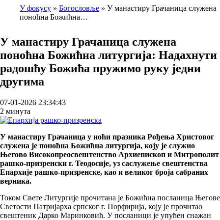
У фокусу
Богословље
У манастиру Грачаница служена
поноћна Божићна…
Breadcrumb
У манастиру Грачаница служена
поноћна Божићна литургија: Надaхнути
радошћу Божића пружимо руку једни
другима
07-01-2026 23:34:43
2 минута
У манастиру Грачаница у ноћи празника Рођења Христовог
служена је поноћна Божићна литургија, коју је служио
Његово Високопреосвештенство Архиепископ и Митрополит
рашко-призренски г. Теодосије, уз саслужење свештенства
Епархије рашко-призренске, као и великог броја сабраних
верника.
Током Свете Литургије прочитана је Божићна посланица Његове
Светости Патријарха српског г. Порфирија, коју је прочитао
свештеник Дарко Маринковић. У посланици је упућен снажан