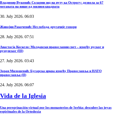
Владимир Вуковић: Соларни зид на путу ка Острогу: дозвола за 67
мегавата на више од милион квадрата
30. July 2026. 06:03
Живојин Ракочевић: Неслобода другачије говори
28. July 2026. 07:51
Анастасја Коскело: Молдавски православни свет – између руског и
румунског (III)
27. July 2026. 03:43
Зоран Милошевић: Бугарска црква између Православља и НАТО
православља (II)
24. July 2026. 06:07
Vida de la Iglesia
Una peregrinación virtual por los monasterios de Serbia: descubre las joyas
espirituales de la Ortodoxia