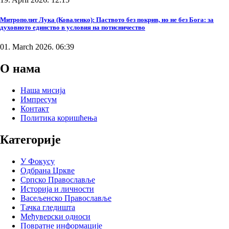
Митрополит Лука (Коваленко): Паството без покрив, но не без Бога: за
духовното единство в условия на потисничество
01. March 2026. 06:39
О нама
Наша мисија
Импресум
Контакт
Политика коришћења
Категорије
У Фокусу
Одбрана Цркве
Српско Православље
Историја и личности
Васељенско Православље
Тачка гледишта
Међуверски односи
Повратне информације