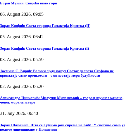
Бојан Муњин: Свијећа ипак гори
06. August 2026. 09:05
Зоран Кинђић: Света старица Галактија Критска (II)
05. August 2026. 06:42
Зоран Кинђић: Света старица Галактија Критска (I)
03. August 2026. 05:59
Јасмина С. Ћирић: Велики људи попут Светог деспота Стефана не
припадају само прошлости – они постају мера будућности
02. August 2026. 06:20
Александра Нинковић: Милутин Миланковић – творац научног канона,
човек морала и вере
31. July 2026. 06:40
Зоран Шапоњић: Шта се Србима још спрема на КиМ: У светиње само уз
водиче лиценциране у Приштини