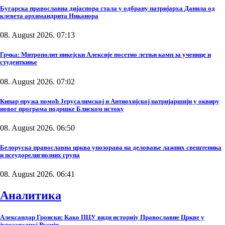
Бугарска православна дијаспора стала у одбрану патријарха Данила од
клевета архимандрита Никанора
08. August 2026. 07:13
Грчка: Митрополит никејски Алексије посетио летњи камп за ученице и
студенткиње
08. August 2026. 07:02
Кипар пружа помоћ Јерусалимској и Антиохијској патријаршији у оквиру
новог програма подршке Блиском истоку
08. August 2026. 06:50
Белоруска православна црква упозорава на деловање лажних свештеника
и псеудорелигиозних група
08. August 2026. 06:41
Аналитика
Александар Гронски: Како ПЦУ види историју Православне Цркве у
југозападној Русији