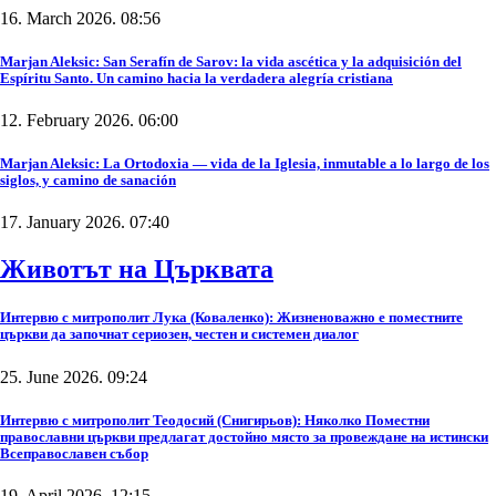
16. March 2026. 08:56
Marjan Aleksic: San Serafín de Sarov: la vida ascética y la adquisición del
Espíritu Santo. Un camino hacia la verdadera alegría cristiana
12. February 2026. 06:00
Marjan Aleksic: La Ortodoxia — vida de la Iglesia, inmutable a lo largo de los
siglos, y camino de sanación
17. January 2026. 07:40
Животът на Църквата
Интервю с митрополит Лука (Коваленко): Жизненоважно е поместните
църкви да започнат сериозен, честен и системен диалог
25. June 2026. 09:24
Интервю с митрополит Теодосий (Снигирьов): Няколко Поместни
православни църкви предлагат достойно място за провеждане на истински
Всеправославен събор
19. April 2026. 12:15