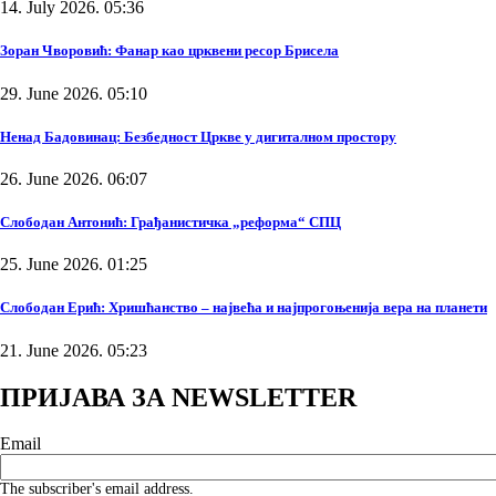
14. July 2026. 05:36
Зоран Чворовић: Фанар као црквени ресор Брисела
29. June 2026. 05:10
Ненад Бадовинац: Безбедност Цркве у дигиталном простору
26. June 2026. 06:07
Слободан Антонић: Грађанистичка „реформа“ СПЦ
25. June 2026. 01:25
Слободан Ерић: Хришћанство – највећа и најпрогоњенија вера на планети
21. June 2026. 05:23
ПРИЈАВА ЗА NEWSLETTER
Email
The subscriber's email address.