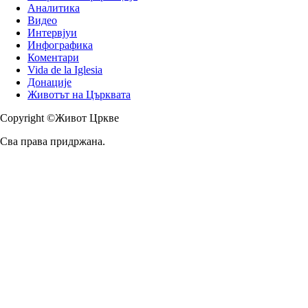
Аналитика
Видео
Интервјуи
Инфографика
Коментари
Vida de la Iglesia
Донације
Животът на Църквата
Copyright ©Живот Цркве
Сва права придржана.