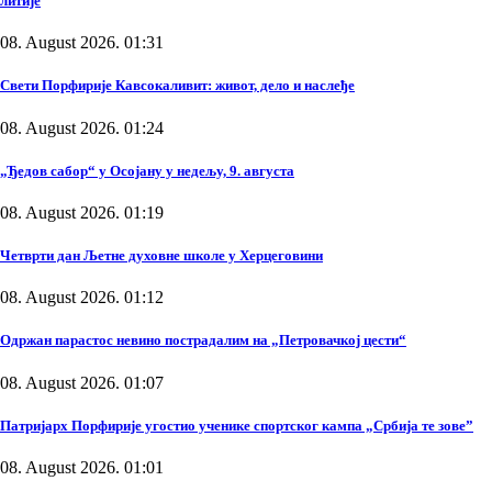
литије
08. August 2026. 01:31
Свети Порфирије Кавсокаливит: живот, дело и наслеђе
08. August 2026. 01:24
„Ђедов сабор“ у Осојану у недељу, 9. августа
08. August 2026. 01:19
Четврти дан Љетне духовне школе у Херцеговини
08. August 2026. 01:12
Одржан парастос невино пострадалим на „Петровачкој цести“
08. August 2026. 01:07
Патријарх Порфирије угостио ученике спортског кампа „Србија те зове”
08. August 2026. 01:01