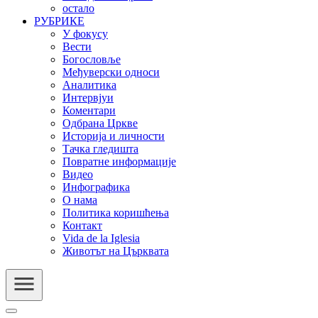
остало
РУБРИКЕ
У фокусу
Вести
Богословље
Међуверски односи
Аналитика
Интервјуи
Коментари
Одбрана Цркве
Историја и личности
Тачка гледишта
Повратне информације
Видео
Инфографика
О нама
Политика коришћења
Контакт
Vida de la Iglesia
Животът на Църквата