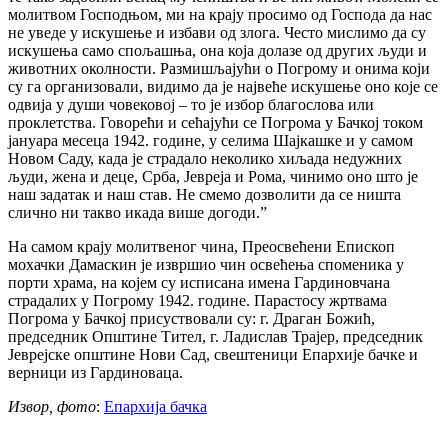
молитвом Господњом, ми на крају просимо од Господа да нас
не уведе у искушење и избави од злога. Често мислимо да су
искушења само спољашња, она која долазе од других људи и
животних околности. Размишљајући о Погрому и онима који
су га организовали, видимо да је највеће искушење оно које се
одвија у души човековој – то је избор благослова или
проклетства. Говорећи и сећајући се Погрома у Бачкој током
јануара месеца 1942. године, у селима Шајкашке и у самом
Новом Саду, када је страдало неколико хиљада недужних
људи, жена и деце, Срба, Јевреја и Рома, чинимо оно што је
наш задатак и наш став. Не смемо дозволити да се ништа
слично ни такво икада више догоди.ˮ
На самом крају молитвеног чина, Преосвећени Епископ
мохачки Дамаскин је извршио чин освећења споменика у
порти храма, на којем су исписана имена Гардиновчана
страдалих у Погрому 1942. године. Парастосу жртвама
Погрома у Бачкој присуствовали су: г. Драган Божић,
председник Општине Тител, г. Ладислав Трајер, председник
Јеврејске општине Нови Сад, свештеници Епархије бачке и
верници из Гардиноваца.
Извор, фото
:
Епархија бачка