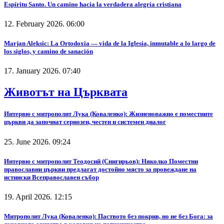
Espíritu Santo. Un camino hacia la verdadera alegría cristiana
12. February 2026. 06:00
Marjan Aleksic: La Ortodoxia — vida de la Iglesia, inmutable a lo largo de
los siglos, y camino de sanación
17. January 2026. 07:40
Животът на Църквата
Интервю с митрополит Лука (Коваленко): Жизненоважно е поместните
църкви да започнат сериозен, честен и системен диалог
25. June 2026. 09:24
Интервю с митрополит Теодосий (Снигирьов): Няколко Поместни
православни църкви предлагат достойно място за провеждане на
истински Всеправославен събор
19. April 2026. 12:15
Митрополит Лука (Коваленко): Паството без покрив, но не без Бога: за