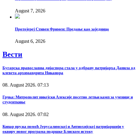
August 7, 2026
Протојереј Стивен Фримен: Предање као заједница
August 6, 2026
Вести
Бугарска православна дијаспора стала у одбрану патријарха Данила од
клевета архимандрита Никанора
08. August 2026. 07:13
Грчка: Митрополит никејски Алексије посетио летњи камп за ученице и
студенткиње
08. August 2026. 07:02
Кипар пружа помоћ Јерусалимској и Антиохијској патријаршији у
оквиру новог програма подршке Блиском истоку