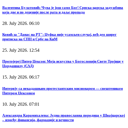
Валентина Булатовић: Чува је још само Бог! Српска царска задужбина
која две и по деценије после рата и даље пропада
28. July 2026. 06:10
Ковић за "Данас на РТ": Џуфка није усамљен случај, већ део ширег
притиска на СПЦ и Србе на КиМ
25. July 2026. 12:54
Протојереј Питер Џексон: Моја искуства у Богословији Свете Тројице у
Џорданвилу (САД)
15. July 2026. 06:17
Интервју са некадашњим протестантским мисионаром — свештеником
Питером Џексоном
10. July 2026. 07:01
Александра Карамихалева: Једна православна породица у Швајцарској
– између финансија, фармације и вечности