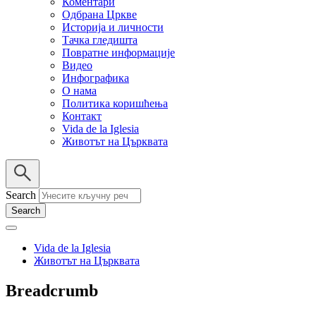
Коментари
Одбрана Цркве
Историја и личности
Тачка гледишта
Повратне информације
Видео
Инфографика
О нама
Политика коришћења
Контакт
Vida de la Iglesia
Животът на Църквата
Search
Vida de la Iglesia
Животът на Църквата
Breadcrumb