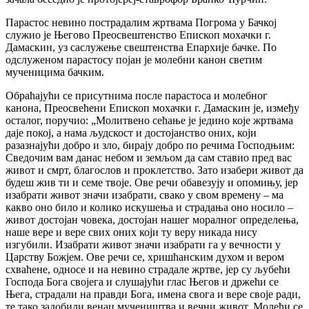
Парастос невино пострадалим жртвама Погрома у Бачкој
служио је Његово Преосвештенство Епископ мохачки г.
Дамаскин, уз саслужење свештенства Епархије бачке. По
одслуженом парастосу појан је молебни канон светим
мученицима бачким.
Обраћајући се присутнима после парастоса и молебног
канона, Преосвећени Епископ мохачки г. Дамаскин је, између
осталог, поручио: „Молитвено сећање је једино које жртвама
даје покој, а нама људскост и достојанство оних, који
разазнајући добро и зло, бирају добро по речима Господњим:
Сведочим вам данас небом и земљом да сам ставио пред вас
живот и смрт, благослов и проклетство. Зато изабери живот да
будеш жив ти и семе твоје. Ове речи обавезују и опомињу, јер
изабрати живот значи изабрати, свако у свом времену – ма
какво оно било и колико искушења и страдања оно носило –
живот достојан човека, достојан нашег моралног определења,
наше вере и вере свих оних који ту веру никада нису
изгубили. Изабрати живот значи изабрати га у вечности у
Царству Божјем. Ове речи се, хришћанским духом и вером
схваћене, односе и на невино страдале жртве, јер су љубећи
Господа Бога својега и слушајући глас Његов и држећи се
Њега, страдали на правди Бога, имена свога и вере своје ради,
те тако задобили венац мучеништва и вечни живот. Молећи се