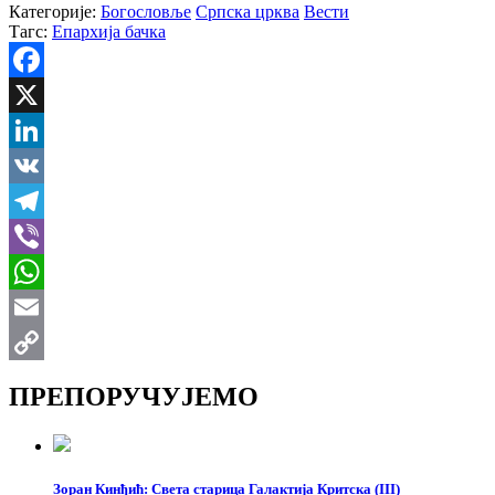
Категорије:
Богословље
Српска црква
Вести
Тагс:
Епархија бачка
Facebook
X
LinkedIn
VK
Telegram
Viber
WhatsApp
Email
Copy
ПРЕПОРУЧУЈЕМО
Link
Зоран Кинђић: Света старица Галактија Критска (III)