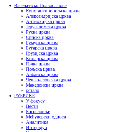
Васељенско Православље
Константинопољска црква
Александријска црква
Антиохијска црква
Јерусалимска црква
Руска црква
Српска црква
Румунска црква
Бугарска црква
Грузијска црква
Кипарска црква
Грчка црква
Пољска црква
Албанска црква
Чешко-словачка црква
Македонска црква
остало
РУБРИКЕ
У фокусу
Вести
Богословље
Међуверски односи
Аналитика
Интервјуи