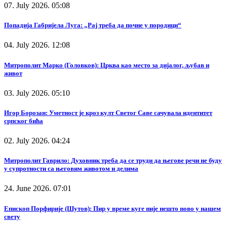
07. July 2026. 05:08
Попадија Габријела Луга: „Рај треба да почне у породици“
04. July 2026. 12:08
Митрополит Марко (Головков): Црква као место за дијалог, љубав и
живот
03. July 2026. 05:10
Игор Борозан: Уметност је кроз култ Светог Саве сачувала идентитет
српског бића
02. July 2026. 04:24
Митрополит Гаврило: Духовник треба да се труди да његове речи не буду
у супротности са његовим животом и делима
24. June 2026. 07:01
Епископ Порфирије (Шутов): Пир у време куге није нешто ново у нашем
свету