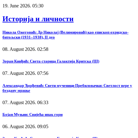
19. June 2026. 05:30
Историја и личности
Никола Ожеговић: Др Николај (Велимировић) као епископ охридско-
битољски (1931–1938), II део
08. August 2026. 02:58
Зоран Кинђић: Света старица Галактија Критска (III)
07. August 2026. 07:56
Александар Ђорђевић: Свети мученици Пребиловачки: Светлост вере у
бездану мржње
07. August 2026. 06:33
Бојан Муњин: Свијећа ипак гори
06. August 2026. 09:05