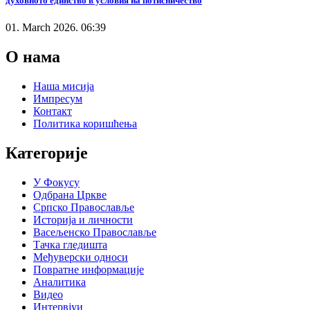
духовното единство в условия на потисничество
01. March 2026. 06:39
О нама
Наша мисија
Импресум
Контакт
Политика коришћења
Категорије
У Фокусу
Одбрана Цркве
Српско Православље
Историја и личности
Васељенско Православље
Тачка гледишта
Међуверски односи
Повратне информације
Аналитика
Видео
Интервјуи