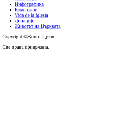
Инфографика
Коментари
Vida de la Iglesia
Донације
Животът на Църквата
Copyright ©Живот Цркве
Сва права придржана.