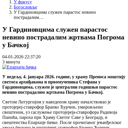
У фокусу
Богословље
У Гардиновцима служен парастос невино
пострадалим…
У Гардиновцима служен парастос
невино пострадалим жртвама Погрома
у Бачкој
04-01-2026 22:37:20
3 минута
У недељу, 4. јануара 2026. године, у храму Преноса моштију
светога архиђакона и првомученика Стефана у
Гардиновцима, служен је централни годишњи парастос
невино пострадалим жртвама Погрома у Бачкој.
Светом Литургијом у наведеном храму началствовао је
протојереј-ставрофор Бранко Ћурчин, умировљени
свештеник, уз саслужење протојереја-ставрофора Радивоја
Панића, пароха при Храму Светог Саве у Београду, и
свештенства Епархије бачке. После прочитаног јеванђелског
зачала беседио је протојереј-ставрофор Бранко Ћурчин.