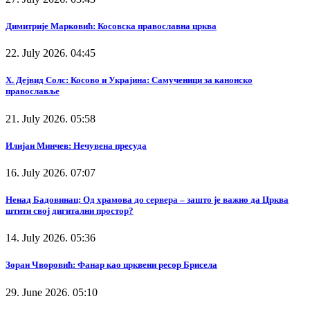
Димитрије Марковић: Косовска православна црква
22. July 2026. 04:45
Х. Дејвид Солс: Косово и Украјина: Самученици за канонско
православље
21. July 2026. 05:58
Илијан Минчев: Нечувена пресуда
16. July 2026. 07:07
Ненад Бадовинац: Од храмова до сервера – зашто је важно да Црква
штити свој дигитални простор?
14. July 2026. 05:36
Зоран Чворовић: Фанар као црквени ресор Брисела
29. June 2026. 05:10