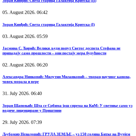
Зоран Кинђић: Света старица Галактија Критска (II)
05. August 2026. 06:42
Зоран Кинђић: Света старица Галактија Критска (I)
03. August 2026. 05:59
Јасмина С. Ћирић: Велики људи попут Светог деспота Стефана не
припадају само прошлости – они постају мера будућности
02. August 2026. 06:20
Александра Нинковић: Милутин Миланковић – творац научног канона,
човек морала и вере
31. July 2026. 06:40
Зоран Шапоњић: Шта се Србима још спрема на КиМ: У светиње само уз
водиче лиценциране у Приштини
29. July 2026. 07:39
Љубомир Ненадовић: ГРУДА ЗЕМЉЕ – уз 150 година Битке на Вучјем