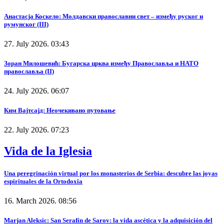
Анастасја Коскело: Молдавски православни свет – између руског и
румунског (III)
27. July 2026. 03:43
Зоран Милошевић: Бугарска црква између Православља и НАТО
православља (II)
24. July 2026. 06:07
Ким Вајтсајд: Неочекивано путовање
22. July 2026. 07:23
Vida de la Iglesia
Una peregrinación virtual por los monasterios de Serbia: descubre las joyas
espirituales de la Ortodoxia
16. March 2026. 08:56
Marjan Aleksic: San Serafín de Sarov: la vida ascética y la adquisición del