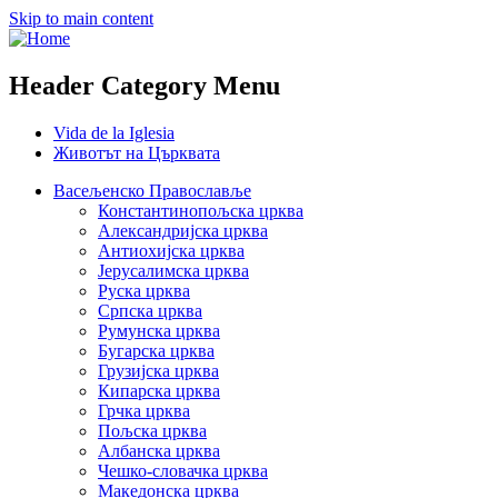
Skip to main content
Header Category Menu
Vida de la Iglesia
Животът на Църквата
Васељенско Православље
Константинопољска црква
Александријска црква
Антиохијска црква
Јерусалимска црква
Руска црква
Српска црква
Румунска црква
Бугарска црква
Грузијска црква
Кипарска црква
Грчка црква
Пољска црква
Албанска црква
Чешко-словачка црква
Македонска црква