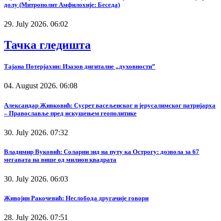
долу (Митрополит Амфилохије: Беседа)
29. July 2026. 06:02
Тачка гледишта
Тајана Потерјахин: Изазов дигиталне „духовности”
04. August 2026. 06:08
Александар Живковић: Сусрет васељенског и јерусалимског патријарха
– Православље пред искушењем геополитике
30. July 2026. 07:32
Владимир Вуковић: Соларни зид на путу ка Острогу: дозвола за 67
мегавата на више од милион квадрата
30. July 2026. 06:03
Живојин Ракочевић: Неслобода другачије говори
28. July 2026. 07:51