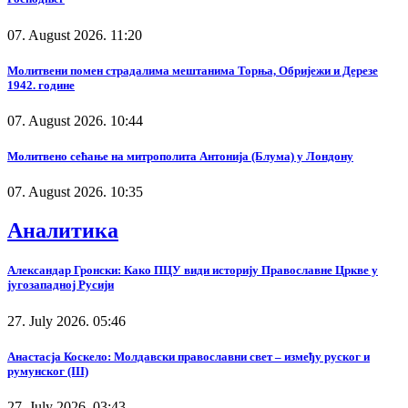
07. August 2026. 11:20
Молитвени помен страдалима мештанима Торња, Обријежи и Дерезе
1942. године
07. August 2026. 10:44
Молитвено сећање на митрополита Антонија (Блума) у Лондону
07. August 2026. 10:35
Аналитика
Александар Гронски: Како ПЦУ види историју Православне Цркве у
југозападној Русији
27. July 2026. 05:46
Анастасја Коскело: Молдавски православни свет – између руског и
румунског (III)
27. July 2026. 03:43