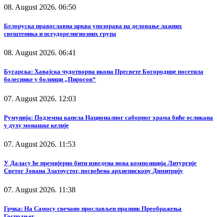
08. August 2026. 06:50
Белоруска православна црква упозорава на деловање лажних
свештеника и псеудорелигиозних група
08. August 2026. 06:41
Бугарска: Хавајска чудотворна икона Пресвете Богородице посетила
болеснике у болници „Пирогов“
07. August 2026. 12:03
Румунија: Подземна капела Националног саборног храма биће осликана
у духу монашке келије
07. August 2026. 11:53
У Даласу ће премијерно бити изведена нова композиција Литургије
Светог Јована Златоустог, посвећена архиепископу Димитрију
07. August 2026. 11:38
Грчка: На Самосу свечано прослављен празник Преображења
Господњег