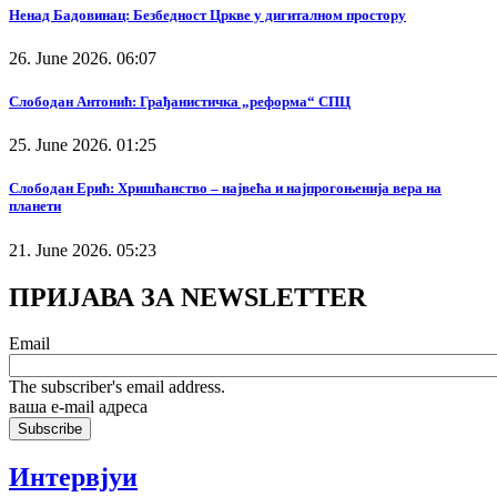
Ненад Бадовинац: Безбедност Цркве у дигиталном простору
26. June 2026. 06:07
Слободан Антонић: Грађанистичка „реформа“ СПЦ
25. June 2026. 01:25
Слободан Ерић: Хришћанство – највећа и најпрогоњенија вера на
планети
21. June 2026. 05:23
ПРИЈАВА ЗА NEWSLETTER
Email
The subscriber's email address.
ваша е-mail адреса
Интервјуи